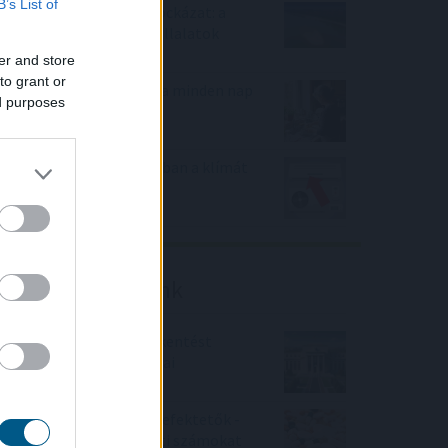
B’s List of
Rekordhőség, rekordkockázat: a
klímaváltozás már a vállalatok
működését is átírja
er and store
to grant or
Mit tesz az agyaddal, ha minden nap
ed purposes
ugyanazt csinálod?
Hőkupola bezárult: bajban a klímát
használók is
Friss elemzéseink
Fokozatos kamatcsökkentést
támogatnak az amerikai
jegybankárok
Örülhetnek a Richter befektetők -
piaci konszenzus feletti számokat