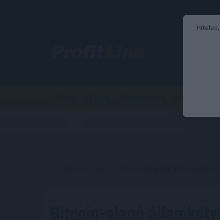
2026. augusztus 7., péntek - Ibolya
Hiteles
Hírek
Tőzsde
Kriptovaluta
Stabilcoin
Kezdőoldal
//
Hírek
// Bitcoin-alapú államkötvények? Sz
Bitcoin-alapú államköt