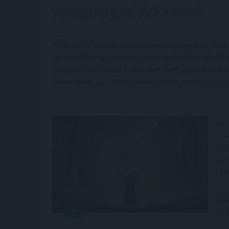
hamarosan érkeznek
2025. 02. 06. 23:00
A Bitcoin a nemzetállamok pénzügyi rendszerébe is
egyre több hagyományos pénzügyi eszköz jelenik m
azonban nem egy új token vagy DeFi-protokoll leh
Brian Dixon, az Off the Chain Capital vezérigazgató
Dix
Bit
Bit
leh
fin
Mi
ál