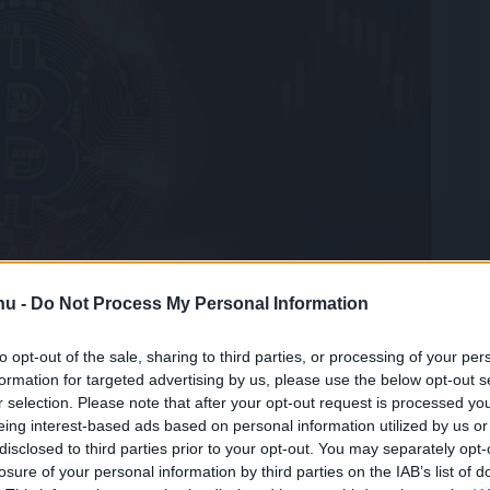
.hu -
Do Not Process My Personal Information
to opt-out of the sale, sharing to third parties, or processing of your per
formation for targeted advertising by us, please use the below opt-out s
leti szinten léteznek, a pénzügyi eszközök tokenizálása
r selection. Please note that after your opt-out request is processed y
a HarrisX kereskedelmi igazgatója szerint a következő
eing interest-based ads based on personal information utilized by us or
nok
és a pénzügyi eszközök tokenizációja lesz.
disclosed to third parties prior to your opt-out. You may separately opt-
losure of your personal information by third parties on the IAB’s list of