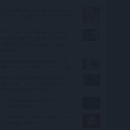
Így kaphat egy magyar nyugdíjas
olcsóbban gyógyszert - 7 lehetőség
Változás a használtautó-piacon:
meredeken esik a dízel, miközben
30%-kal nőtt a zöld autók iránti
kereslet
Személycseréket jelentette be a
katonai vezetésben az orosz elnök
MNB: egyhangúlag támogatta a
monetáris tanács az alapkamat
csökkentését júliusban
Gyorsjelentések repítették az
európai piacokat
Ki rendelhet el vízkorlátozást ma
Magyarországon?