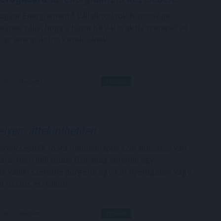
Magyar Energiamentő Vállalkozások Közössége
ynek célja, hogy a hazai KKV-k is aktív szereplőivé
 az energiakrízis kezelésének.
7:00
Megosztás:
TOVÁBB
lyen, áttekinthetően
zerencsejáték mára mindennapos szórakozássá vált
ra. Nem kell többé fizikailag elmenni egy
ha valaki szeretne pörgetni egy-két nyerőgépet vagy
lő osztós asztalhoz.
6:59
Megosztás:
TOVÁBB