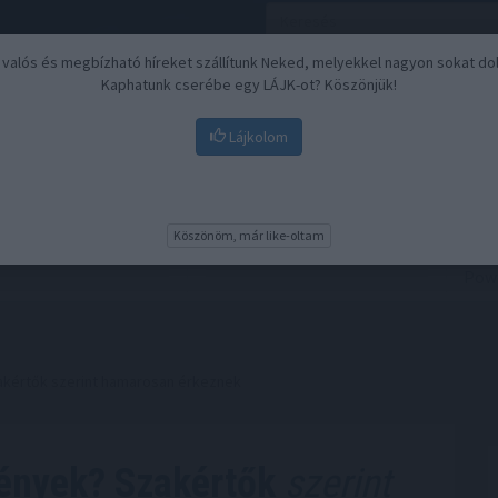
, valós és megbízható híreket szállítunk Neked, melyekkel nagyon sokat do
Kaphatunk cserébe egy LÁJK-ot? Köszönjük!
Lájkolom
Nyugdíj
Biztosítási befektetések
BU
Köszönöm, már like-oltam
akértők szerint hamarosan érkeznek
vények? Szakértők
szerint