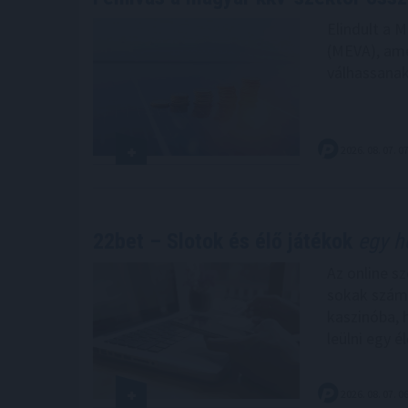
Elindult a 
(MEVA), amel
válhassanak
2026. 08. 07. 0
22bet – Slotok és élő játékok
egy he
Az online s
sokak számá
kaszinóba, 
leülni egy é
2026. 08. 07. 0