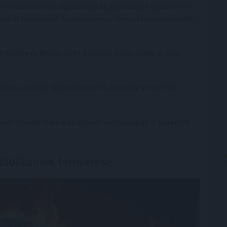
 kibocsátó ország valutája és gazdasági teljesítménye
jesen új koncepciót képviselnének, amely számos előnnyel
dettsége és korlátozott kínálata miatt stabil eszköz
mzet valutája, így a befektetők számára univerzális,
májú tokenizálása a blokklánc technológiát is közelebb
tabilcoinok térnyerése