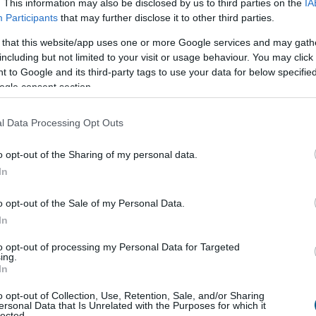
er (USDT) és az USDC, globálisan terjesztik az amerikai
. This information may also be disclosed by us to third parties on the
IA
Participants
that may further disclose it to other third parties.
etközi kereskedelemben és a pénzügyi inklúzióban. A
kereskedést és a pénzforgalom gyorsítását, ami a
 that this website/app uses one or more Google services and may gath
including but not limited to your visit or usage behaviour. You may click 
 to Google and its third-party tags to use your data for below specifi
ehet a következő nagy dobás
ogle consent section.
zközökre korlátozódik. Kelly Kellam, a Bitlab Academy
l Data Processing Opt Outs
ssets – RWAs) tokenizációja lesz a legátütőbb trend.
o opt-out of the Sharing of my personal data.
ományos eszköz tokenizálható” – mondta Kellam. Ez az
In
mányos pénzügyi rendszerek és a blokklánc technológia
o opt-out of the Sale of my Personal Data.
szparens és likvid piacot.
In
to opt-out of processing my Personal Data for Targeted
ing.
In
rnyerése és a tokenizáció mind arra utalnak, hogy a
yre szorosabban összefonódnak. Ha a szuverén nemzetek
o opt-out of Collection, Use, Retention, Sale, and/or Sharing
ersonal Data that Is Unrelated with the Purposes for which it
sátani, az új korszakot nyithat a globális pénzügyekben
lected.