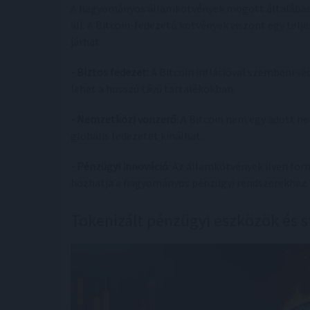
A hagyományos államkötvények mögött általában a
áll. A Bitcoin-fedezetű kötvények viszont egy tel
járhat:
- Biztos fedezet:
A Bitcoin inflációval szembeni vé
lehet a hosszú távú tartalékokban.
- Nemzetközi vonzerő
: A Bitcoin nem egy adott ne
globális fedezetet kínálhat.
- Pénzügyi innováció
: Az államkötvények ilyen for
hozhatja a hagyományos pénzügyi rendszerekhez.
Tokenizált pénzügyi eszközök és s