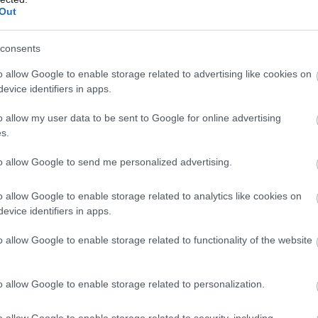
em a világ egyik legfontosabb tartalékvalutájává válhat.
Out
consents
o allow Google to enable storage related to advertising like cookies on
evice identifiers in apps.
o allow my user data to be sent to Google for online advertising
s.
to allow Google to send me personalized advertising.
atták
az európai piacokat
o allow Google to enable storage related to analytics like cookies on
evice identifiers in apps.
elmozdulásokat mutatva többnyire emelkedtek a
at-európai részvényindexek. A Stoxx600 0,2%-kal, a
o allow Google to enable storage related to functionality of the website
l, a CAC40 0,4%-kal emelkedett, míg az FTSE 100
ökkent. Ezzel a páneurópai index sorozatban
o allow Google to enable storage related to personalization.
pon zárt történelmi csúcson. A napi emelkedés
zét a vállalati eredmények hajtották.
o allow Google to enable storage related to security, including