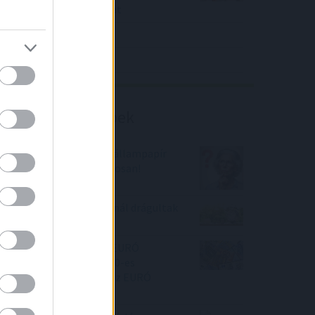
közölt a tőzsdei vállalat
4IG elemzés
Richter elemzés
Befektetési tippek
Melyik most a legjobb állampapír
Önnek? Válasszuk ki okosan!
Majdnem minden banknál drágultak
a lakáshitelek
Ne kapkodjunk a nyári EURÓ
megvásárlásával?! A 370-es
szintekig csökkenhet az EURÓ
árfolyama