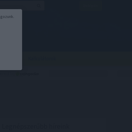
Belépés
lgozunk.
BOR
BIRS
Kalkulátorok
Legnépszerűbb híreink