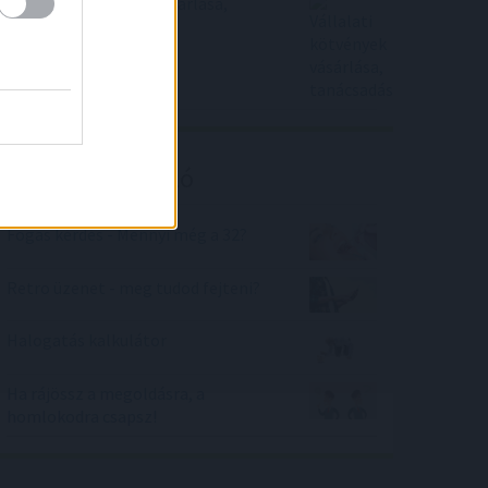
Vállalati kötvények vásárlása,
tanácsadás
Kalkulátor ajánló
Fogas kérdés - Mennyi még a 32?
Retro üzenet - meg tudod fejteni?
Halogatás kalkulátor
Ha rájössz a megoldásra, a
homlokodra csapsz!