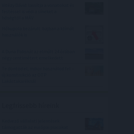
Vitézy Dávid: lassítja a vonatokat és
festéssel is védi a síneket a
hőségtől a MÁV
Hőkupola bezárult: bajban a klímát
használók is
A Duna Paksnál az elmúlt 24 órában
négy centimétert emelkedett
Te döntöd el, mikor használod fel –
új konstrukció az OTP
Lakástakaréknál
Legfrissebb híreink
Kedvező vállalati jelentések
támogatták az európai piacokat