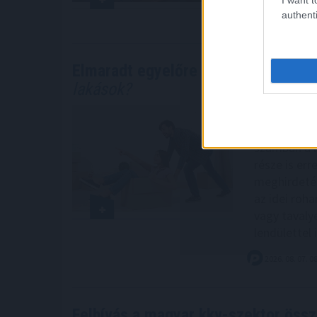
authenti
2026. 08. 07. 0
Elmaradt egyelőre az albérletpiaci 
lakások?
A felsőokta
albérletpia
számban a l
része is err
meghirdetés
az idei roh
vagy tavaly
lendülettel 
2026. 08. 07. 0
Felhívás a magyar kkv-szektor öss