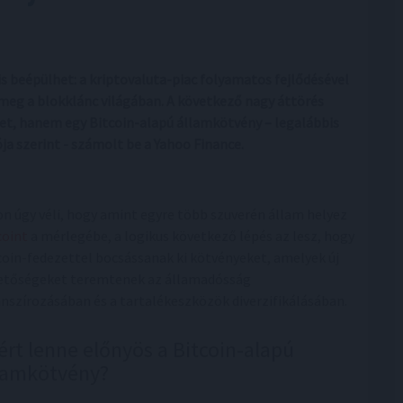
 beépülhet: a kriptovaluta-piac folyamatos fejlődésével
eg a blokklánc világában. A következő nagy áttörés
et, hanem egy Bitcoin-alapú államkötvény – legalábbis
ja szerint - számolt be a Yahoo Finance.
on úgy véli, hogy amint egyre több szuverén állam helyez
coint
a mérlegébe, a logikus következő lépés az lesz, hogy
coin-fedezettel bocsássanak ki kötvényeket, amelyek új
etőségeket teremtenek az államadósság
anszírozásában és a tartalékeszközök diverzifikálásában.
ért lenne előnyös a Bitcoin-alapú
lamkötvény?