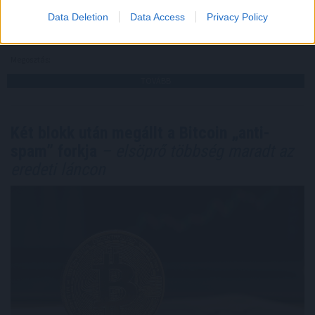
Data Deletion
Data Access
Privacy Policy
2026. 08. 10. 05:00
Megosztás:
TOVÁBB
Két blokk után megállt a Bitcoin „anti-
spam” forkja
– elsöprő többség maradt az
eredeti láncon