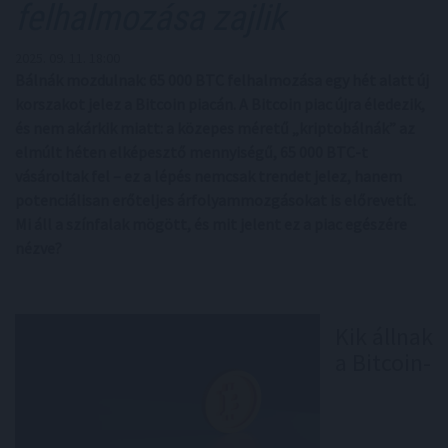
felhalmozása zajlik
2025. 09. 11. 18:00
Bálnák mozdulnak: 65 000 BTC felhalmozása egy hét alatt új
korszakot jelez a Bitcoin piacán. A Bitcoin piac újra éledezik,
és nem akárkik miatt: a közepes méretű „kriptobálnák” az
elmúlt héten elképesztő mennyiségű, 65 000 BTC-t
vásároltak fel – ez a lépés nemcsak trendet jelez, hanem
potenciálisan erőteljes árfolyammozgásokat is előrevetít.
Mi áll a színfalak mögött, és mit jelent ez a piac egészére
nézve?
Kik állnak
a Bitcoin-