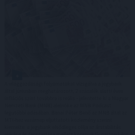
A világgazdasági folyamatokat vizsgálva a jegybank
által júniusban meghatározott, 2 százalék alatti éves
inflációs szint továbbra is reális - jelentette ki a Magyar
Nemzeti Bank (MNB) alelnöke az MNB Podcast
legutóbbi adásában. Banai Péter Benő az MNB által az
MTI-hez vasárnap eljuttatott közlemény szerint
kiemelte: a jegybank elsődleges célja az árstabilitás
elérése és fenntartása mellett konstruktív partnerként