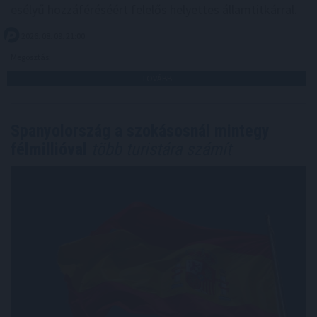
esélyű hozzáféréséért felelős helyettes államtitkárral.
2026. 08. 09. 21:00
Megosztás:
TOVÁBB
Spanyolország a szokásosnál mintegy
félmillióval
több turistára számít