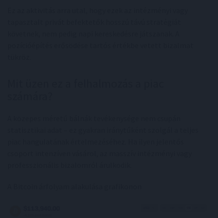
Ez az aktivitás arra utal, hogy ezek az intézményi vagy
tapasztalt privát befektetők hosszú távú stratégiát
követnek, nem pedig napi kereskedésre játszanak. A
pozícióépítés erősödése tartós értékbe vetett bizalmat
tükröz.
Mit üzen ez a felhalmozás a piac
számára?
A közepes méretű bálnák tevékenysége nem csupán
statisztikai adat – ez gyakran iránytűként szolgál a teljes
piac hangulatának értelmezéséhez. Ha ilyen jelentős
csoport intenzíven vásárol, az masszív intézményi vagy
professzionális bizalomról árulkodik.
A Bitcoin árfolyam alakulása grafikonon