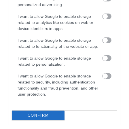
160 éves lett a Fővárosi
Állat- és
personalized advertising.
Növénykert
I want to allow Google to enable storage
related to analytics like cookies on web or
device identifiers in apps.
I want to allow Google to enable storage
related to functionality of the website or app.
I want to allow Google to enable storage
related to personalization.
I want to allow Google to enable storage
related to security, including authentication
functionality and fraud prevention, and other
user protection.
Budapest egyik legszebb történetének nevezte a
Fővárosi Állatkert 160 éves történetét Karácsony
CONFIRM
Gergely az intézmény megnyitásának 160 évfordulója
alkalmából tartott ünnepségen vasárnap.