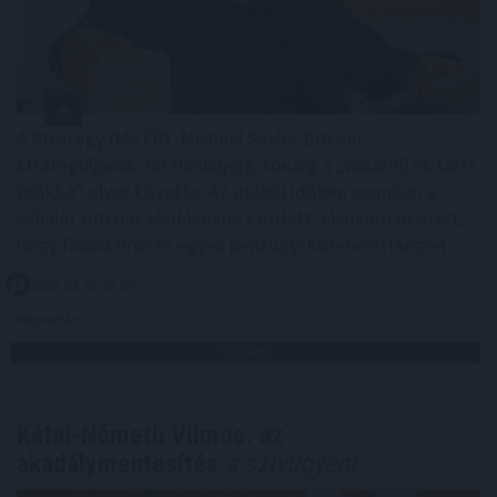
A Strategy (MSTR), Michael Saylor Bitcoin-
stratégiájának zászlóshajója, sokáig a „vásárolj és tarts
örökké” elvet követte. Az utóbbi időben azonban a
vállalat Bitcoin-eladásokba kezdett, elsősorban azért,
hogy finanszírozza egyes pénzügyi kötelezettségeit.
2026. 08. 09. 22:00
Megosztás:
TOVÁBB
Kátai-Németh Vilmos: az
akadálymentesítés
a szívügyem