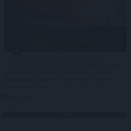
Az andalúziai Niebla város közelében nyolcezer
hektáron pusztít erdőtűz, emiatt hat településről 500
embert evakuáltak elővigyázatosságból - közölte
Antonio Sanz, a tartomány vészhelyzet-kezelési
tanácsosa vasárnap.
2026. 08. 10. 02:00
Megosztás:
TOVÁBB