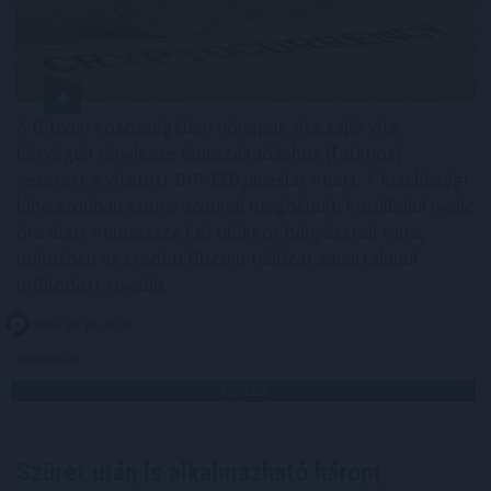
A Bitcoin közösségében hónapok óta zajló vita
hétvégén tényleges láncszakadáshoz (forkhoz)
vezetett a vitatott BIP-110 javaslat miatt. A kisebbségi
lánc azonban szinte azonnal megbénult: körülbelül nyolc
óra alatt mindössze két blokkot bányásztak rajta,
miközben az eredeti Bitcoin-hálózat zavartalanul
működött tovább.
2026. 08. 10. 04:00
Megosztás:
TOVÁBB
Szüret után is alkalmazható három