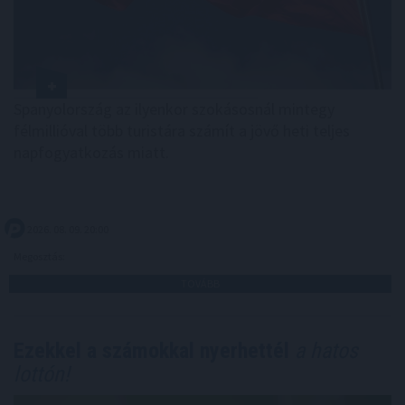
Spanyolország az ilyenkor szokásosnál mintegy
félmillióval több turistára számít a jövő heti teljes
napfogyatkozás miatt.
2026. 08. 09. 20:00
Megosztás:
TOVÁBB
Ezekkel a számokkal nyerhettél
a hatos
lottón!