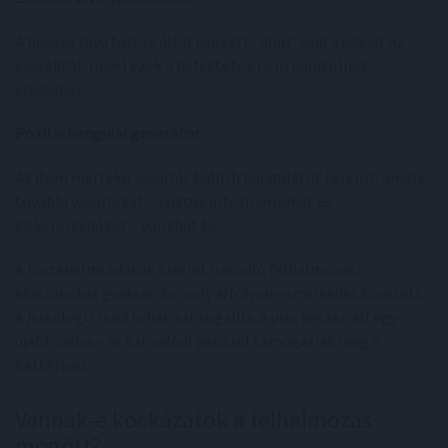
A hosszú távú tartók által képzett „alap” védi a piacot az
esésektől, mivel ezek a befektetők nem pánikolnak
eladáskor.
Pozitív hangulatgenerátor:
Az ilyen mértékű vásárlás bullish hangulatot teremt, amely
további vásárlókat – köztük intézményeket és
kiskereskedőket – vonzhat be.
A történelmi adatok szerint hasonló felhalmozási
időszakokat gyakran komoly árfolyam-emelkedés követett.
A jelenlegi trend tehát azt sugallja: a piac készen áll egy
újabb ralira – és ezt valódi pénzzel támogatják meg a
háttérben.
Vannak-e kockázatok a felhalmozás
mögött?