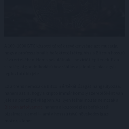
A 100–1000 BTC közötti tárcák tevékenysége azt mutatja,
hogy a professzionális befektetői réteg hisz a Bitcoin hosszú
távú értékében. Nem spekulálnak – pozíciót építenek. Ez a
stratégiai gondolkodású hozzáállás a jelenlegi piac egyik
legbiztatóbb jele.
Ez a trend nemcsak a Bitcoin értékállóságát hangsúlyozza,
hanem azt is, hogy a kripto immár komoly szereplőként van
jelen a pénzügyi világban. Az ilyen felhalmozás nemcsak a
Bitcoin árfolyamot
, hanem a közösségi és befektetői
bizalmat is emeli – ami a hosszú távú növekedés igazi
motorja lehet.