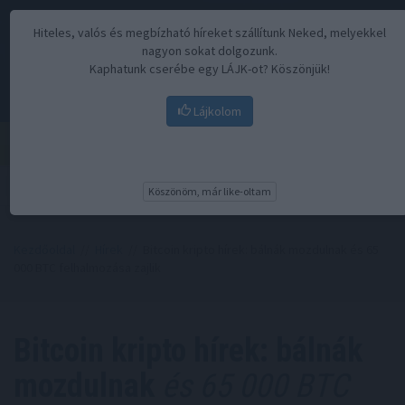
Hiteles, valós és megbízható híreket szállítunk Neked, melyekkel
nagyon sokat dolgozunk.
Kaphatunk cserébe egy LÁJK-ot? Köszönjük!
Lájkolom
Menü
Köszönöm, már like-oltam
Kezdőoldal
//
Hírek
// Bitcoin kripto hírek: bálnák mozdulnak és 65
000 BTC felhalmozása zajlik
Bitcoin kripto hírek: bálnák
mozdulnak
és 65 000 BTC