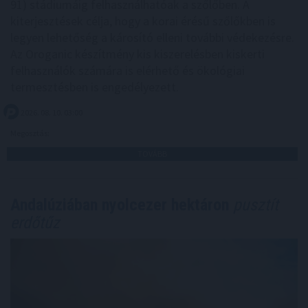
91) stádiumáig felhasználhatóak a szőlőben. A
kiterjesztések célja, hogy a korai érésű szőlőkben is
legyen lehetőség a károsító elleni további védekezésre.
Az Oroganic készítmény kis kiszerelésben kiskerti
felhasználók számára is elérhető és ökológiai
termesztésben is engedélyezett.
2026. 08. 10. 03:00
Megosztás:
TOVÁBB
Andalúziában nyolcezer hektáron
pusztít
erdőtűz