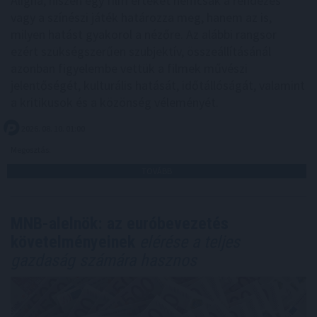
Aligha, hiszen egy film értékét nemcsak a rendezés
vagy a színészi játék határozza meg, hanem az is,
milyen hatást gyakorol a nézőre. Az alábbi rangsor
ezért szükségszerűen szubjektív, összeállításánál
azonban figyelembe vettük a filmek művészi
jelentőségét, kulturális hatását, időtállóságát, valamint
a kritikusok és a közönség véleményét.
2026. 08. 10. 01:00
Megosztás:
TOVÁBB
MNB-alelnök: az euróbevezetés
követelményeinek
elérése a teljes
gazdaság számára hasznos