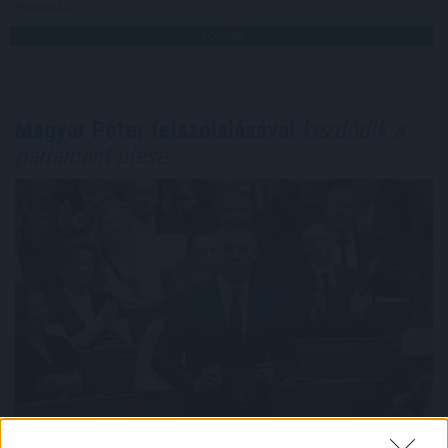
Megosztás:
TOVÁBB
Magyar Péter felszólalásával
kezdődik a
parlament ülése