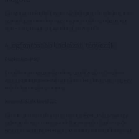
Bár az ilyen mértékű Bitcoin-vásárlás pozitív indikátor, nem
szabad figyelmen kívül hagyni a potenciális kockázatokat
sem – a kriptovaluta-piac hírhedten volatilis.
A legfontosabb kockázati tényezők:
Piaci volatilitás:
Globális makrogazdasági hírek, szabályozási változások
vagy geopolitikai események bármit felülírhatnak, még egy
erős felhalmozási trendet is.
Koncentrációs kockázat:
Bár sok cím osztozik a teljes mennyiségen, mégiscsak egy
szűkebb réteg birtokolja a kínálat jelentős részét – ha ők
egyszerre kezdenek el eladni, az komoly korrekciót okozhat.