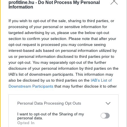
profitline.hu -
Do Not Process My Personal
Information
Magyar Péter napirend előtti felszólalásával kezdődik
az Országgyűlés eheti, kétnapos rendkívüli ülése
If you wish to opt-out of the sale, sharing to third parties, or
hétfőn. Két új fideszes képviselői is esküt tehet, majd a
processing of your personal or sensitive information for
parlament bizottsági jelentések és módosító javaslatok
targeted advertising by us, please use the below opt-out
vitáit folytatja le.
section to confirm your selection. Please note that after your
opt-out request is processed you may continue seeing
2026. 08. 10. 08:05
interest-based ads based on personal information utilized by
Megosztás:
us or personal information disclosed to third parties prior to
your opt-out. You may separately opt-out of the further
TOVÁBB
disclosure of your personal information by third parties on the
IAB’s list of downstream participants. This information may
also be disclosed by us to third parties on the
IAB’s List of
Sakkjátszmához hasonlította Donald Trump
Downstream Participants
that may further disclose it to other
az Iránnal zajló alkufolyamatot
third parties.
Please note that this website/app uses one or more Google
Personal Data Processing Opt Outs
services and may gather and store information including but
not limited to your visit or usage behaviour. You may click to
I want to opt-out of the Sharing of my
personal data.
grant or deny consent to Google and its third-party tags to
Opted In
use your data for below specified purposes in below Google