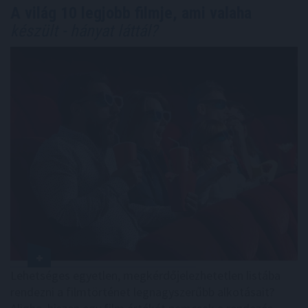
A világ 10 legjobb filmje, ami valaha
készült - hányat láttál?
Lehetséges egyetlen, megkérdőjelezhetetlen listába
rendezni a filmtörténet legnagyszerűbb alkotásait?