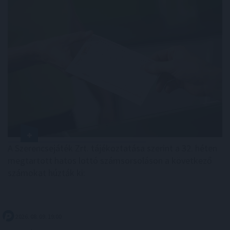
A Szerencsejáték Zrt. tájékoztatása szerint a 32. héten
megtartott hatos lottó számsorsoláson a következő
számokat húzták ki:
2026. 08. 09. 19:00