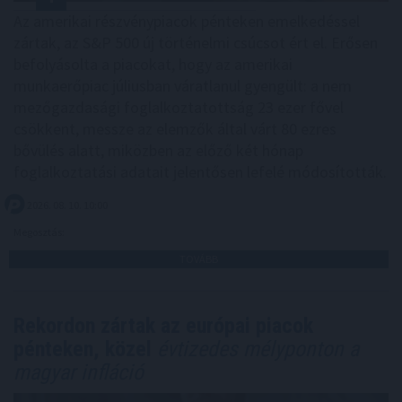
Az amerikai részvénypiacok pénteken emelkedéssel
zártak, az S&P 500 új történelmi csúcsot ért el. Erősen
befolyásolta a piacokat, hogy az amerikai
munkaerőpiac júliusban váratlanul gyengült: a nem
mezőgazdasági foglalkoztatottság 23 ezer fővel
csökkent, messze az elemzők által várt 80 ezres
bővülés alatt, miközben az előző két hónap
foglalkoztatási adatait jelentősen lefelé módosították.
2026. 08. 10. 10:00
Megosztás:
TOVÁBB
Rekordon zártak az európai piacok
pénteken, közel
évtizedes mélyponton a
magyar infláció