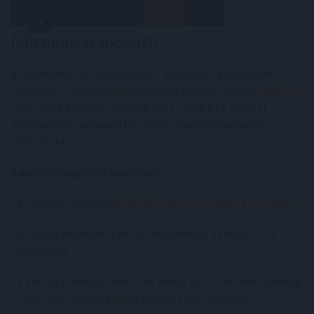
felhalmozás mögött?
A legfrissebb on-chain adatok – különösen a Glassnode
elemzései – szerint az úgynevezett közepes méretű
bálnák
(azaz azok a tárcák, amelyek 100 és 1000 BTC közötti
mennyiséget tartanak) látványos vásárlási hullámot
indítottak el.
A számok magukért beszélnek:
- Az elmúlt 7 napban
65 000 BTC került ezekhez a címekhez
.
- 30 napos nézetben a nettó felhalmozás 93 000 BTC-re
emelkedett.
Ez a réteg rekord szinten, 3,65 millió BTC-t birtokol jelenleg
– soha nem volt még ennyi Bitcoin ezen tárcákban.