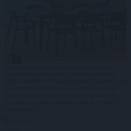
Amikor a nyári esték melege elcsendesedik, és a
természet hangjai átveszik a főszerepet, a kertünk
válik a családi és baráti összejövetelek központjává. Az
ilyen pillanatok különlegesek, de vajon mi teszi őket
igazán emlékezetessé? Az ízlésesen megválasztott
kerti bútorok jelentős szerepet játszanak ezekben a
hangulatokban.
2026. 08. 10. 10:30
Megosztás: