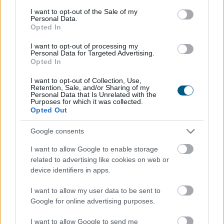
consent section.
I want to opt-out of the Sale of my
Personal Data.
Opted In
I want to opt-out of processing my
Personal Data for Targeted Advertising.
Opted In
I want to opt-out of Collection, Use,
Retention, Sale, and/or Sharing of my
Personal Data that Is Unrelated with the
Sakkjátszmához hasonlította Donald Trump amerikai
Purposes for which it was collected.
Opted Out
elnök az Iránnal zajló alkufolyamatot vasárnap.
Google consents
I want to allow Google to enable storage
related to advertising like cookies on web or
2026. 08. 10. 06:00
device identifiers in apps.
Megosztás:
I want to allow my user data to be sent to
TOVÁBB
Google for online advertising purposes.
I want to allow Google to send me