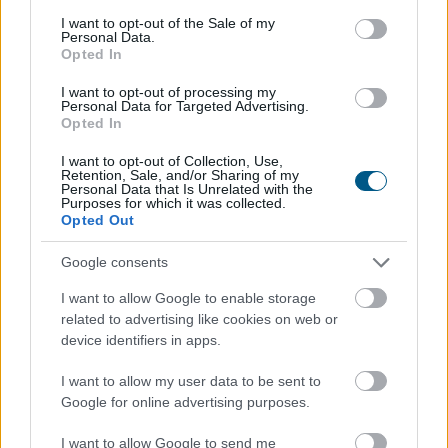
2026. 08. 06. 23:00
consent section.
I want to opt-out of the Sale of my
Personal Data.
Megosztás:
Opted In
TOVÁBB
I want to opt-out of processing my
Personal Data for Targeted Advertising.
Opted In
Így változtatja meg a fizetésemelési
I want to opt-out of Collection, Use,
tárgyalásokat a bértranszparencia
Retention, Sale, and/or Sharing of my
Personal Data that Is Unrelated with the
Purposes for which it was collected.
Opted Out
Google consents
I want to allow Google to enable storage
related to advertising like cookies on web or
device identifiers in apps.
I want to allow my user data to be sent to
Google for online advertising purposes.
I want to allow Google to send me