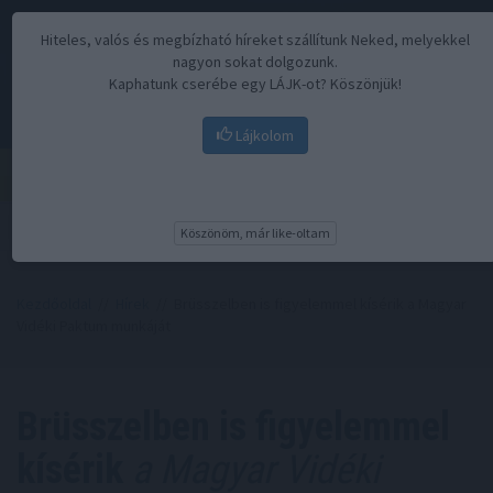
Hiteles, valós és megbízható híreket szállítunk Neked, melyekkel
nagyon sokat dolgozunk.
Kaphatunk cserébe egy LÁJK-ot? Köszönjük!
Lájkolom
Menü
Köszönöm, már like-oltam
Kezdőoldal
//
Hírek
// Brüsszelben is figyelemmel kísérik a Magyar
Vidéki Paktum munkáját
Brüsszelben is figyelemmel
kísérik
a Magyar Vidéki