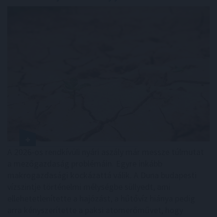
A 2026-os rendkívüli nyári aszály már messze túlmutat
a mezőgazdaság problémáin. Egyre inkább
makrogazdasági kockázattá válik. A Duna budapesti
vízszintje történelmi mélységbe süllyedt, ami
ellehetetlenítette a hajózást, a hűtővíz hiánya pedig
arra kényszerítette a paksi atomerőművet, hogy