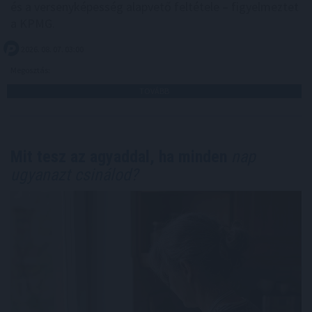
és a versenyképesség alapvető feltétele – figyelmeztet
a KPMG.
2026. 08. 07. 03:00
Megosztás:
TOVÁBB
Mit tesz az agyaddal, ha minden
nap
ugyanazt csinálod?