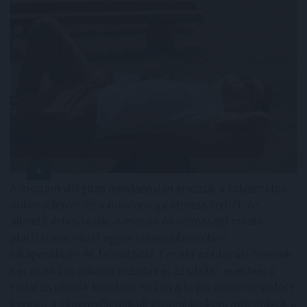
A modern világban mindannyian érezzük a folyamatos
online jelenlét és a mindennapi stressz terhét. Az
állandó értesítések, e-mailek és közösségi média
platformok miatt egyre nehezebb valóban
kikapcsolódni és feltöltődni. Emiatt az utazási trendek
két markáns irányba indultak el az utóbbi években a
tudatos utazók körében. Sokan a teljes elcsendesedést
keresik a képernyők nélküli elvonulásokon, míg mások a