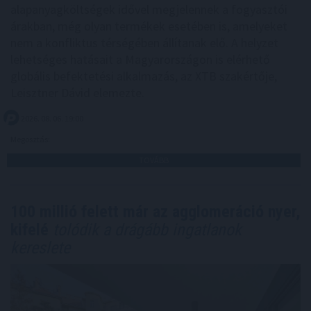
alapanyagköltségek idővel megjelennek a fogyasztói
árakban, még olyan termékek esetében is, amelyeket
nem a konfliktus térségében állítanak elő. A helyzet
lehetséges hatásait a Magyarországon is elérhető
globális befektetési alkalmazás, az XTB szakértője,
Leisztner Dávid elemezte.
2026. 08. 06. 19:00
Megosztás:
TOVÁBB
100 millió felett már az agglomeráció nyer,
kifelé
tolódik a drágább ingatlanok
kereslete