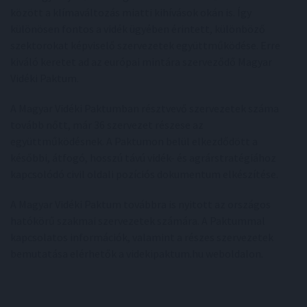
között a klímaváltozás miatti kihívások okán is. Így
különösen fontos a vidék ügyében érintett, különböző
szektorokat képviselő szervezetek együttműködése. Erre
kiváló keretet ad az európai mintára szerveződő Magyar
Vidéki Paktum.
A Magyar Vidéki Paktumban résztvevő szervezetek száma
tovább nőtt, már 36 szervezet részese az
együttműködésnek. A Paktumon belül elkezdődött a
későbbi, átfogó, hosszú távú vidék- és agrárstratégiához
kapcsolódó civil oldali pozíciós dokumentum elkészítése.
A Magyar Vidéki Paktum továbbra is nyitott az országos
hatókörű szakmai szervezetek számára. A Paktummal
kapcsolatos információk, valamint a részes szervezetek
bemutatása elérhetők a videkipaktum.hu weboldalon.