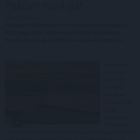
Paktum munkáját
2026. 05. 28. 05:00
A Magyar Vidéki Paktum részes szervezeteinek delegációja
2026. május 22-én találkozott az Európai Gazdasági és
Szociális Bizottság – EGSZB képviselőjével Budapesten.
A brüsszeli
székhelyű
1957-ben
létrejött
EGSZB az
Európai Unió
egyik
intézménye.
Tanácsadó
szervezetként a szervezett civil társadalom hangját jeleníti
meg az európai döntéshozatalban. A magyarországi civil