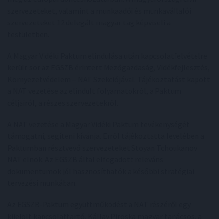
szervezeteket, valamint a munkaadói és munkavállalói
szervezeteket 12 delegált magyar tag képviseli a
testületben.
A Magyar Vidéki Paktum elindulása után kapcsolatfelvételre
került sor az EGSZB érintett Mezőgazdaság, Vidékfejlesztés,
Környezetvédelem – NAT Szekciójával. Tájékoztatást kapott
a NAT vezetése az elindult folyamatokról, a Paktum
céljairól, a részes szervezetekről.
A NAT vezetése a Magyar Vidéki Paktum tevékenységét
támogatni, segíteni kívánja. Erről tájékoztatta levelében a
Paktumban résztvevő szervezeteket Stoyan Tchoukanov
NAT elnök. Az EGSZB által elfogadott releváns
dokumentumok jól hasznosíthatók a későbbi stratégiai
tervezési munkában.
Az EGSZB-Paktum együttműködést a NAT részéről egy
kijelölt kapcsolattartó, Kállay Piroska magyar tanácsos, a