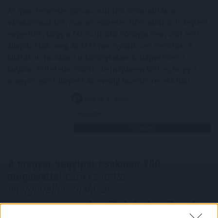
Az ipari termelés júniusi mutatói elmaradtak a
várakozásoktót, már az előzetes GDP-adatok is sejteni
engedték, hogy a fél év utolsó hónapja nem volt erős -
állapították meg az MTI-nek nyilatkozó elemzők. A
kilátások továbbra is bizonytalanok alapvetően a
külpiaci feltételek miatt, de majdnem biztos, hogy a
magyar ipar túllépett az évekig húzódó recesszión.
2026. 08. 07. 00:05
Megosztás:
TOVÁBB
A magyar vegyipar csaknem 200
megawattal
csökkentette
energiafelhasználását