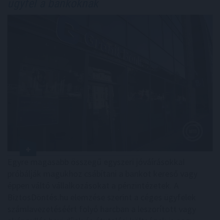
ügyfél a bankoknak
Egyre magasabb összegű egyszeri jóváírásokkal
próbálják magukhoz csábítani a bankot kereső vagy
éppen váltó vállalkozásokat a pénzintézetek. A
BiztosDöntés.hu elemzése szerint a céges ügyfelek
számlavezetéséért folyó harcban a leszorított vagy