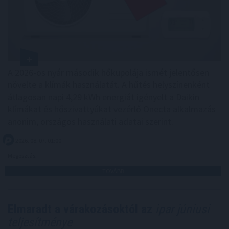
A 2026-os nyár második hőkupolája ismét jelentősen
növelte a klímák használatát. A hűtés helyszínenként
átlagosan napi 4,29 kWh energiát igényelt a Daikin
klímákat és hőszivattyúkat vezérlő Onecta alkalmazás
anonim, országos használati adatai szerint.
2026. 08. 07. 01:00
Megosztás:
TOVÁBB
Elmaradt a várakozásoktól az
ipar júniusi
teljesítménye