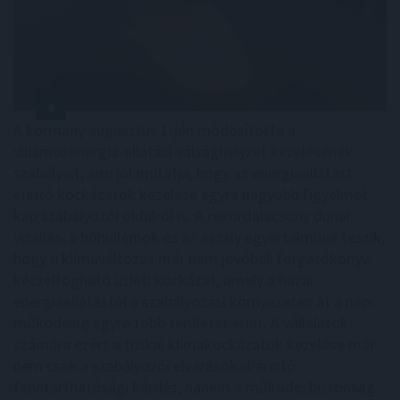
A kormány augusztus 1-jén módosította a
villamosenergia-ellátási válsághelyzet kezelésének
szabályait, ami jól mutatja, hogy az energiaellátást
érintő kockázatok kezelése egyre nagyobb figyelmet
kap szabályozói oldalról is. A rekordalacsony dunai
vízállás, a hőhullámok és az aszály egyértelművé teszik,
hogy a klímaváltozás már nem jövőbeli forgatókönyv:
kézzelfogható üzleti kockázat, amely a hazai
energiaellátástól a szabályozási környezeten át a napi
működésig egyre több területet érint. A vállalatok
számára ezért a fizikai klímakockázatok kezelése már
nem csak a szabályozói elvárásokat érintő
fenntarthatósági kérdés, hanem a működésbiztonság