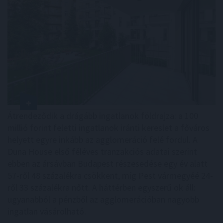
Átrendeződik a drágább ingatlanok földrajza: a 100
millió forint feletti ingatlanok iránti kereslet a főváros
helyett egyre inkább az agglomeráció felé fordul. A
Duna House első féléves tranzakciós adatai szerint
ebben az ársávban Budapest részesedése egy év alatt
57-ről 48 százalékra csökkent, míg Pest vármegyéé 24-
ről 33 százalékra nőtt. A háttérben egyszerű ok áll:
ugyanabból a pénzből az agglomerációban nagyobb
ingatlan vásárolható.