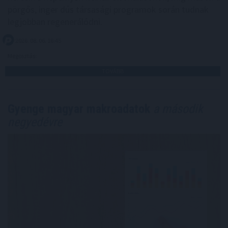
pörgős, inger dús társasági programok során tudnak
legjobban regenerálódni.
2026. 08. 06. 16:45
Megosztás:
TOVÁBB
Gyenge magyar makroadatok
a második
negyedévre