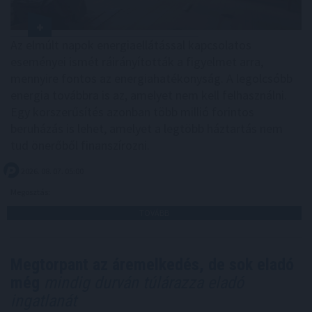
Az elmúlt napok energiaellátással kapcsolatos
eseményei ismét ráirányították a figyelmet arra,
mennyire fontos az energiahatékonyság. A legolcsóbb
energia továbbra is az, amelyet nem kell felhasználni.
Egy korszerűsítés azonban több millió forintos
beruházás is lehet, amelyet a legtöbb háztartás nem
tud önerőből finanszírozni.
2026. 08. 07. 05:00
Megosztás:
TOVÁBB
Megtorpant az áremelkedés, de sok eladó
még
mindig durván túlárazza eladó
ingatlanát