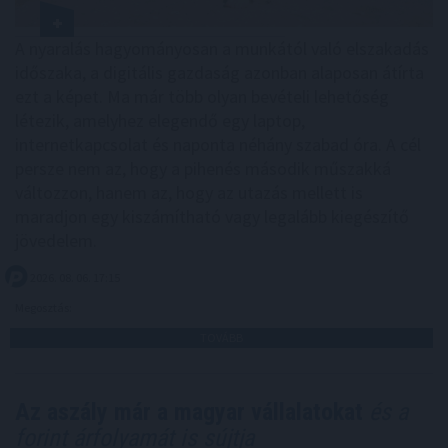
A nyaralás hagyományosan a munkától való elszakadás
időszaka, a digitális gazdaság azonban alaposan átírta
ezt a képet. Ma már több olyan bevételi lehetőség
létezik, amelyhez elegendő egy laptop,
internetkapcsolat és naponta néhány szabad óra. A cél
persze nem az, hogy a pihenés második műszakká
változzon, hanem az, hogy az utazás mellett is
maradjon egy kiszámítható vagy legalább kiegészítő
jövedelem.
2026. 08. 06. 17:15
Megosztás:
TOVÁBB
Az aszály már a magyar vállalatokat
és a
forint árfolyamát is sújtja