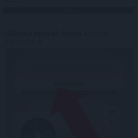
Megosztás:
TOVÁBB
Hőkupola bezárult: bajban
a klímát
használók is