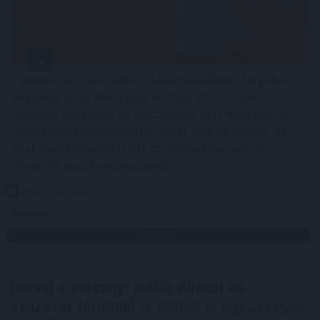
A júniusi ipari termelési és kiskereskedelmi forgalmi
adatokat tette ma reggel közzé a KSH. Az ipari
termelés volumene 4,1 százalékkal nőtt éves szinten a
munkanaphatástól megtisztított adatok szerint. Az
adat jóval kedvezőbb lett az általunk vártnál, de
elmaradt piaci konszenzustól.
2026. 08. 06. 16:00
Megosztás:
TOVÁBB
Durvul a verseny: nullás díjakat és
százezer forintnál
is többet ér egy új céges