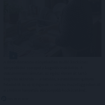
A WHO demencia-irányelveiben önálló kockázati
tényezőként szerepel a kognitív inaktivitás. A
dokumentum rámutat: az egész életen át tartó
kognitív aktivitás — a tanulás, a mentálisan igényes
feladatok és az új ingerek — szoros összefüggésben áll
a szellemi hanyatlás alacsonyabb kockázatával .
2026. 08. 07. 02:00