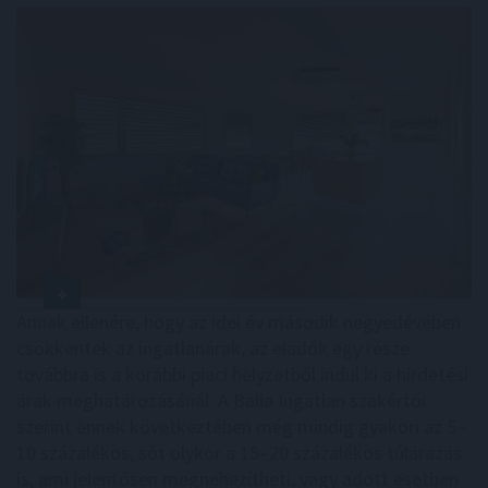
Annak ellenére, hogy az idei év második negyedévében
csökkentek az ingatlanárak, az eladók egy része
továbbra is a korábbi piaci helyzetből indul ki a hirdetési
árak meghatározásánál. A Balla Ingatlan szakértői
szerint ennek következtében még mindig gyakori az 5–
10 százalékos, sőt olykor a 15–20 százalékos túlárazás
is, ami jelentősen megnehezítheti, vagy adott esetben