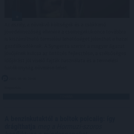
Az aszály, a növekvő költségek és a csökkenő
jövedelmezőség ellenére a csemegekukorica továbbra
is kiszámítható termelési lehetőséget jelenthet a hazai
gazdálkodóknak. A Syngenta szerint a magyar ágazat
jövőjének kulcsa az öntözés fejlesztése, a szélsőséges
időjárást jól viselő fajták használata és a termelési
hatékonyság növelése lehet.
2026. 08. 06. 20:00
Megosztás:
TOVÁBB
A benzinkutaktól a boltok polcaiig: így
drágíthatja
meg a Hormuzi-szoros