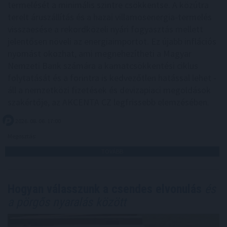
termelését a minimális szintre csökkentse. A közútra
terelt áruszállítás és a hazai villamosenergia-termelés
visszaesése a rekordközeli nyári fogyasztás mellett
jelentősen növeli az energiaimportot. Ez újabb inflációs
nyomást okozhat, ami megnehezítheti a Magyar
Nemzeti Bank számára a kamatcsökkentési ciklus
folytatását és a forintra is kedvezőtlen hatással lehet -
áll a nemzetközi fizetések és devizapiaci megoldások
szakértője, az AKCENTA CZ legfrissebb elemzésében.
2026. 08. 06. 17:00
Megosztás:
TOVÁBB
Hogyan válasszunk a csendes elvonulás
és
a pörgős nyaralás között