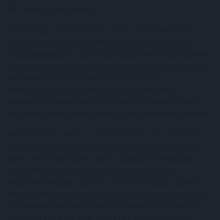
NAT alelnöke segíti majd.
Az Alelnök asszonnyal a május 22-én tartott egyeztetésen a
Paktum delegációja részletes tájékoztatást kapott az
EGSZB működéséről, azokról az EGSZB-ben készült szakmai
dokumentumokról, amelyek a stratégia alkotás során is jól
hasznosíthatóak lehetnek. Szó volt azokról a
lehetőségekről is, amelyek az EGSZB folyamatban
munkáihoz és a jövőbeni tevékenységéhez kapcsolódóan
elérhetőek, lehetőségek a magyar civil szervezetek számára.
Kállay Piroska alelnök asszony elmondta, hogy az EGSZB-
ben kiemelt figyelemmel kísérik a Magyarországon zajló
vidéki civil folyamatokat, mivel a szakmailag felkészült,
szervezett civil társadalom erősíti a demokratikus
intézményrendszert. Emiatt is fontos az EGSZB számára,
hogy a rendelkezésére álló, minden szükséges és lehetséges
támogatást megadjon a magyar kezdeményezésekhez. A
vidék ügye a jövőben még inkább felértékelődik többek