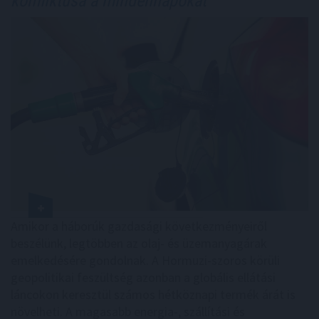
konfliktusa a mindennapokat
Amikor a háborúk gazdasági következményeiről
beszélünk, legtöbben az olaj- és üzemanyagárak
emelkedésére gondolnak. A Hormuzi-szoros körüli
geopolitikai feszültség azonban a globális ellátási
láncokon keresztül számos hétköznapi termék árát is
növelheti. A magasabb energia-, szállítási és