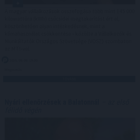
A magyar vállalkozások összefogása több mint 145 000
kilowattóra (kWh) csúcsidei megtakarítást ért el,
köszönhetően olyan intézkedésnek, mint a
klímahasználat csökkentése - közölte a Vállalkozók és
Munkáltatók Országos Szövetsége (VOSZ) szombaton
az MTI-vel.
2026. 08. 08. 19:00
Megosztás:
TOVÁBB
Nyári ellenőrzések a Balatonnál
– az első
félidő végén