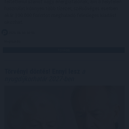
feltétlenül számít nagy energiafalónak, ám a helytelen
használat könnyen több tízezer, szélsőséges esetben
akár 100 000 forintot meghaladó felesleges kiadást
okozhat.
2026. 08. 09. 02:00
Megosztás:
TOVÁBB
Törvényi döntés! Ennyi lesz
a
nyugdíjkorhatár 2027-ben