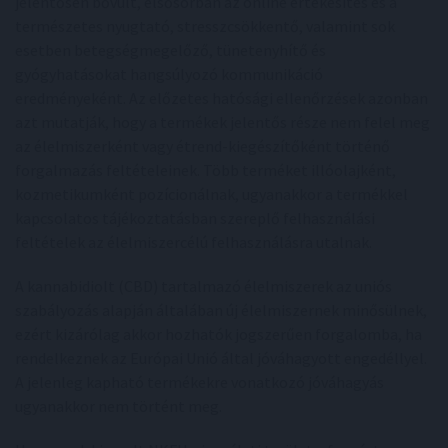
jelentősen bővült, elsősorban az online értékesítés és a
természetes nyugtató, stresszcsökkentő, valamint sok
esetben betegségmegelőző, tünetenyhítő és
gyógyhatásokat hangsúlyozó kommunikáció
eredményeként. Az előzetes hatósági ellenőrzések azonban
azt mutatják, hogy a termékek jelentős része nem felel meg
az élelmiszerként vagy étrend-kiegészítőként történő
forgalmazás feltételeinek. Több terméket illóolajként,
kozmetikumként pozícionálnak, ugyanakkor a termékkel
kapcsolatos tájékoztatásban szereplő felhasználási
feltételek az élelmiszercélú felhasználásra utalnak.
A kannabidiolt (CBD) tartalmazó élelmiszerek az uniós
szabályozás alapján általában új élelmiszernek minősülnek,
ezért kizárólag akkor hozhatók jogszerűen forgalomba, ha
rendelkeznek az Európai Unió által jóváhagyott engedéllyel.
A jelenleg kapható termékekre vonatkozó jóváhagyás
ugyanakkor nem történt meg.