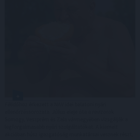
Félidőhöz érkezett a NAV idei balatoni nyári
ellenőrzéssorozata. Július eleje óta a revizorok
Somogy, Veszprém és Zala vármegyében vizsgálják a
legforgalmasabb nyári szolgáltatókat. A kiemelt
akcióban húsz igazgatóság munkatársai vesznek részt,