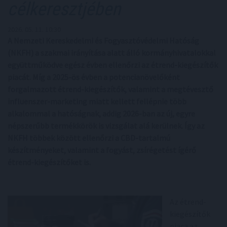
célkeresztjében
2026. 05. 11. 10:30
A Nemzeti Kereskedelmi és Fogyasztóvédelmi Hatóság
(NKFH) a szakmai irányítása alatt álló kormányhivatalokkal
együttműködve egész évben ellenőrzi az étrend-kiegészítők
piacát. Míg a 2025-ös évben a potencianövelőként
forgalmazott étrend-kiegészítők, valamint a megtévesztő
influenszer-marketing miatt kellett fellépnie több
alkalommal a hatóságnak, addig 2026-ban az új, egyre
népszerűbb termékkörök is vizsgálat alá kerülnek. Így az
NKFH többek között ellenőrzi a CBD-tartalmú
készítményeket, valamint a fogyást, zsírégetést ígérő
étrend-kiegészítőket is.
Az étrend-
kiegészítők
piaca az