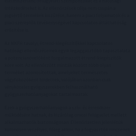
élelmiszerlánc-felügyeleti szempontokat és a hatósági
intézkedéseket is. Az ellenőrzések célja nem csupán a
jogsértő termékek kiszűrése, hanem a piaci folyamatok és a
piaci szereplők tevékenységével kapcsolatos átláthatóság
erősítése is.
Az NKFH tavalyi, étrend-kiegészítőkkel kapcsolatos
hatósági ellenőrzéseinek egyik legaggasztóbb tapasztalata
a potencianövelőként forgalmazott étrend-kiegészítők
köre volt. Az ellenőrzött minták között több olyan
terméket azonosítottak, amelyeket természetes
vágyfokozóként hirdettek, valójában azonban csak
vényköteles gyógyszerekben felhasználható
gyógyszerhatóanyagokat tartalmaztak.
Ezek a gyógyszerhatóanyagok a szív- és érrendszer
működésére hatnak, és kizárólag orvosi felügyelet mellett
alkalmazhatók biztonságosan. Ellenőrizetlen jelenlétük
különösen veszélyes, főleg akkor, ha a fogyasztók nincsenek