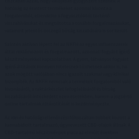
tisztában azzal, hogy valójában gyógyszert szednek. A
hatóság az érintett termékeket azonnal kivonta a
forgalomból, elrendelte a fogyasztóktól történő
visszahívásukat és megtiltotta a további forgalmazásukat,
valamint jelentős összegű bírság kiszabására is sor került.
Szintén aktívan lépett fel az NKFH az egyes influenszerek
által reklámozott és forgalmazott, azonnali fogyást ígérő
készítményekkel kapcsolatban. A gyors, látványos fogyást
ígérő állítások könnyen hitelesnek tűnhetnek akkor is, ha
azok mögött valójában nincs igazolt szakmai vagy klinikai
bizonyíték. Az NKFH nemcsak a termékek forgalomból való
kivonásáról, a raktárkészlet lefoglalásáról és bírság
kiszabásáról intézkedett ezen esetekben, hanem a jogsértő
online tartalmak eltávolítását is kezdeményezte.
Az idei év hatósági ellenőrzési fókuszában többek között a
kannabidiolt tartalmazó, úgynevezett CBD-olajok állnak. A
CBD-tartalmú készítmények piaca az elmúlt években