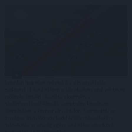
Szombat hajnalban helyreállt a vízszolgáltatás
Budapest III. kerületében a Jós utcában, ahol pénteken
csőtörés történt - közölte a kormány a
hőségriasztásról készült, szombaton közzétett
jelentésében a kormany.hu oldalon. Szombattól az
országos tisztifőorvos kedd éjfélig másodfokúra
mérsékelte az ország egész területére vonatkozó
harmadfokú hőségriasztást.