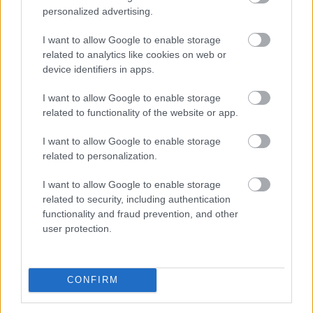
personalized advertising.
I want to allow Google to enable storage
related to analytics like cookies on web or
device identifiers in apps.
Esővízzel mosni vagy a WC-t öblíteni első hallásra
I want to allow Google to enable storage
szokatlannak tűnhet, pedig egy megfelelően kialakított
related to functionality of the website or app.
esővízhasznosító rendszerrel egy családi ház
vezetékesvíz-fogyasztásának akár 57 százaléka is
I want to allow Google to enable storage
kiváltható.
related to personalization.
2026. 08. 09. 03:00
I want to allow Google to enable storage
related to security, including authentication
Megosztás:
functionality and fraud prevention, and other
TOVÁBB
user protection.
100.000 forint is lehet a klíma otthoni
CONFIRM
költsége, ha rosszul van beállítva?