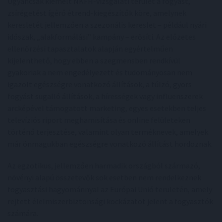
Ugyancsak kiemelt NKFH-vizsgálati terület a fogyást,
zsírégetést ígérő étrend-kiegészítők köre, amelynek
keresletét jellemzően a szezonális kereslet – például nyári
időszak, „alakformálási” kampány – erősíti. Az előzetes
ellenőrzési tapasztalatok alapján egyértelműen
kijelenthető, hogy ebben a szegmensben rendkívül
gyakoriak a nem engedélyezett és tudományosan nem
igazolt egészségre vonatkozó állítások, a túlzó, gyors
fogyást sugalló állítások, a hírességek vagy influenszerek
arcképével támogatott marketing, egyes esetekben teljes
televíziós riport meghamisítása és online felületeken
történő terjesztése, valamint olyan terméknevek, amelyek
már önmagukban egészségre vonatkozó állítást hordoznak.
Az egzotikus, jellemzően harmadik országból származó,
növényi alapú összetevők sok esetben nem rendelkeznek
fogyasztási hagyománnyal az Európai Unió területén, amely
rejtett élelmiszerbiztonsági kockázatot jelent a fogyasztók
számára.