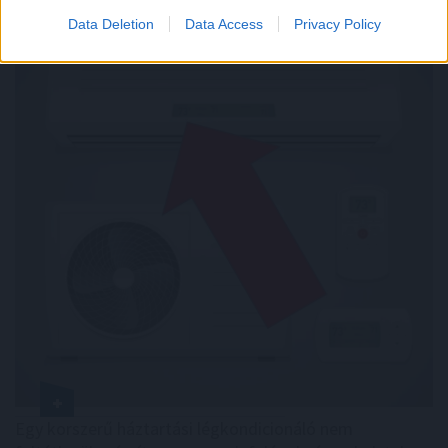
Data Deletion
Data Access
Privacy Policy
Egy korszerű háztartási légkondicionáló nem