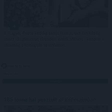
A Magyar Posta keddig tartja fent az extrém hőség
miatt ideiglenesen elrendelt intézkedéseit - közölte a
társaság a honlapján szombaton.
2026. 08. 09. 08:00
Megosztás:
TOVÁBB
185 tonna hal pusztult
el Rétimajorban