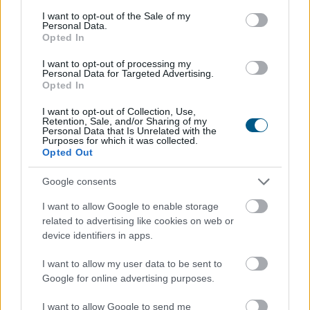
vállalkozásokat segíti már most, két évvel az online
consent section.
I want to opt-out of the Sale of my
pénztárgépek végleges kivezetése előtt.
Personal Data.
Opted In
2026. 08. 09. 04:00
I want to opt-out of processing my
Megosztás:
Personal Data for Targeted Advertising.
Opted In
TOVÁBB
I want to opt-out of Collection, Use,
Retention, Sale, and/or Sharing of my
Personal Data that Is Unrelated with the
Esővizet tegyünk
a mosógépbe!
Purposes for which it was collected.
Opted Out
Google consents
I want to allow Google to enable storage
related to advertising like cookies on web or
device identifiers in apps.
I want to allow my user data to be sent to
Google for online advertising purposes.
I want to allow Google to send me