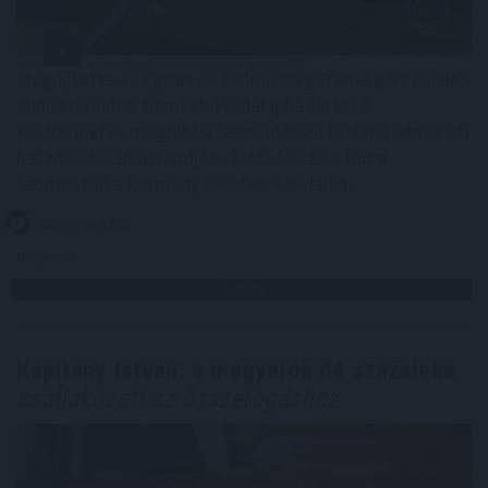
Megújította az Agrár- és Élelmiszergazdaságért Felelős
Minisztérium a Nemzeti Földalapba tartozó
földterületek megbízási szerződéssel történő átmeneti
hasznosításának rendjét - tette közzé a tárca
szombaton a kormány Facebook-oldalán.
2026. 08. 08. 23:00
Megosztás:
TOVÁBB
Kapitány István: a magyarok 84 százaléka
csatlakozott az összefogáshoz