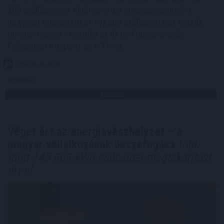
100 szálláshelyet kínál az erdei kulcsosházaktól a
nagyobb társaságokat fogadó szállásokig az ország
minden részén - közölte az Aktív Magyarország
Fejlesztési Központ az MTI-vel.
2026. 08. 09. 06:00
Megosztás:
TOVÁBB
Véget ért az energiavészhelyzet – a
magyar vállalkozások összefogása
több
mint 145 000 kWh csúcsidei megtakarítást
ért el