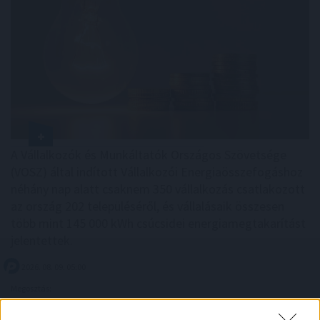
A Vállalkozók és Munkáltatók Országos Szövetsége
(VOSZ) által indított Vállalkozói Energiaösszefogáshoz
néhány nap alatt csaknem 350 vállalkozás csatlakozott
az ország 202 településéről, és vállalásaik összesen
több mint 145 000 kWh csúcsidei energiamegtakarítást
jelentettek.
2026. 08. 09. 05:00
Megosztás:
TOVÁBB