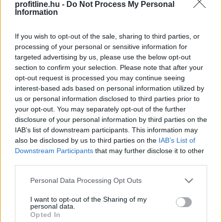
profitline.hu -
Do Not Process My Personal
Information
Hardveralapú e-pénztárgép a piacon –
If you wish to opt-out of the sale, sharing to third parties, or
újabb
mérföldkő a digitális adózásban
processing of your personal or sensitive information for
targeted advertising by us, please use the below opt-out
section to confirm your selection. Please note that after your
opt-out request is processed you may continue seeing
interest-based ads based on personal information utilized by
us or personal information disclosed to third parties prior to
your opt-out. You may separately opt-out of the further
disclosure of your personal information by third parties on the
IAB’s list of downstream participants. This information may
also be disclosed by us to third parties on the
IAB’s List of
Downstream Participants
that may further disclose it to other
third parties.
Please note that this website/app uses one or more Google
Personal Data Processing Opt Outs
services and may gather and store information including but
A Nemzeti Adó- és Vámhivatal (NAV) ma kiadta az első
not limited to your visit or usage behaviour. You may click to
I want to opt-out of the Sharing of my
hardveralapú e-pénztárgép forgalmazási engedélyét. Az
personal data.
grant or deny consent to Google and its third-party tags to
új megoldás a pénztárgéphasználatra kötelezett
Opted In
use your data for below specified purposes in below Google