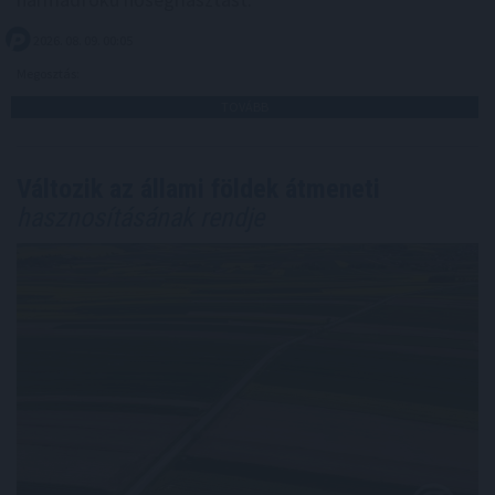
2026. 08. 09. 00:05
Megosztás:
TOVÁBB
Változik az állami földek átmeneti
hasznosításának rendje