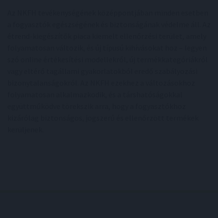
Az NKFH tevékenységének középpontjában minden esetben
a fogyasztók egészségének és biztonságának védelme áll. Az
étrend-kiegészítők piaca kiemelt ellenőrzési terület, amely
folyamatosan változik, és új típusú kihívásokat hoz – legyen
szó online értékesítési modellekről, új termékkategóriákról
vagy eltérő tagállami gyakorlatokból eredő szabályozási
bizonytalanságokról. Az NKFH ezekhez a változásokhoz
folyamatosan alkalmazkodik, és a társhatóságokkal
együttműködve törekszik arra, hogy a fogyasztókhoz
kizárólag biztonságos, jogszerű és ellenőrzött termékek
kerüljenek.