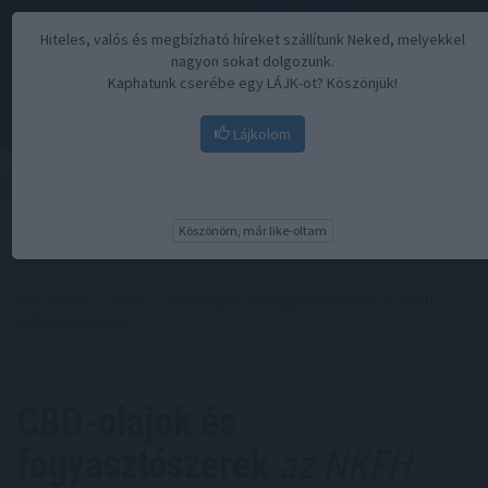
Hiteles, valós és megbízható híreket szállítunk Neked, melyekkel
nagyon sokat dolgozunk.
Kaphatunk cserébe egy LÁJK-ot? Köszönjük!
Lájkolom
Menü
Köszönöm, már like-oltam
Kezdőoldal
//
Hírek
// CBD-olajok és fogyasztószerek az NKFH
célkeresztjében
CBD-olajok és
fogyasztószerek
az NKFH