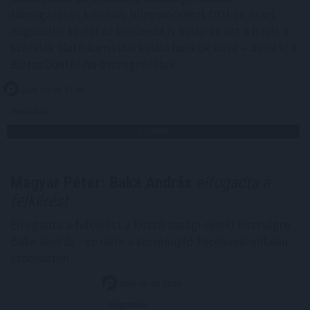
támogatásos kölcsön, túlnyomórészt Otthon Start.
Augusztus 10-től az UniCredit is belép az ezt a hitelt 3
százalék alatti kamattal kínáló bankok közé – derül ki a
BiztosDöntés.hu összegzéséből.
2026. 08. 08. 21:00
Megosztás:
TOVÁBB
Magyar Péter: Baka András
elfogadta a
felkérést
Elfogadta a felkérést a köztársasági elnöki tisztségre
Baka András - közölte a kormányfő Facebook-oldalán
szombaton.
2026. 08. 08. 20:00
Megosztás: