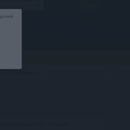
Belépés
lgozunk.
BOR
BIRS
Kalkulátorok
Legnépszerűbb híreink