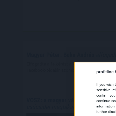
Magyar Péter: Baka András
elfogadt
Elfogadta a felkérést a köztársasági elnöki t
Facebook-oldalán szombaton.
profitline
2026. 08. 08. 20
If you wish 
sensitive in
confirm you
VOSZ: a magyar vállalkozások össz
continue se
csúcsidei megtakarítást ért el
information 
further disc
A magyar vá