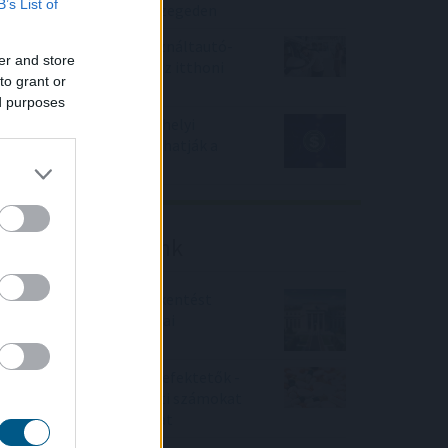
B’s List of
terápia kialakítására Szegeden
Negyedével nőtt a használtautó-
er and store
import, csökkenőben az itthoni
to grant or
árak
ed purposes
Az IMF figyelmeztet: a helyi
stabilcoinok felgyorsíthatják a
dollárosodást
Friss elemzéseink
Fokozatos kamatcsökkentést
támogatnak az amerikai
jegybankárok
Örülhetnek a Richter befektetők -
piaci konszenzus feletti számokat
közölt a tőzsdei vállalat