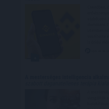
Csendben, d
erőviszonyo
stabilcoint 
domináns Tr
ütemben nő
veszítette 
is óriási el
2026. 08. 08. 1
A mesterséges intelligencia alkalm
szabott daganatellenes terápia kial
A mesterség
vizsgálták 
kialakításá