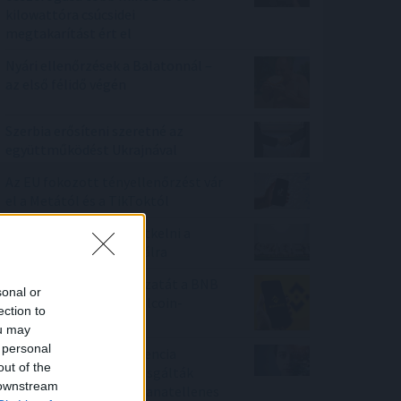
kilowattóra csúcsidei
megtakarítást ért el
Nyári ellenőrzések a Balatonnál –
az első félidő végén
Szerbia erősíteni szeretné az
együttműködést Ukrajnával
Az EU fokozott tényellenőrzést vár
el a Metától és a TikToktól
Életveszélyes gyalog átkelni a
Dunán a Sziget Fesztiválra
Megelőzte a Tron hálózatát a BNB
sonal or
Chain: új éllovas a stabilcoin-
ection to
tulajdonosok között
ou may
 personal
A mesterséges intelligencia
out of the
alkalmazhatóságát vizsgálták
 downstream
személyre szabott daganatellenes