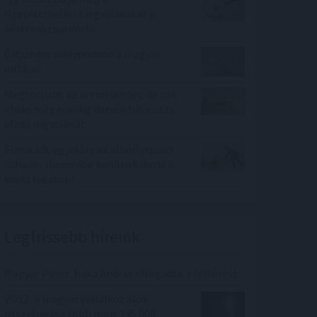
fizetésemelési tárgyalásokat a
bértranszparencia
Évtizedes mélyponton a magyar
infláció
Megtorpant az áremelkedés, de sok
eladó még mindig durván túlárazza
eladó ingatlanát
Elmaradt egyelőre az albérletpiaci
roham - mennyibe kerülnek most a
kiadó lakások?
Legfrissebb híreink
Magyar Péter: Baka András elfogadta a felkérést
VOSZ: a magyar vállalkozások
összefogása több mint 145 000