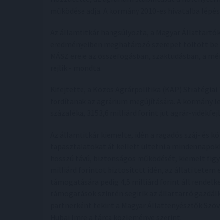
működése adja. A kormány 2010-es hivatalba lépése
Az államtitkár hangsúlyozta, a Magyar Állattartó
eredményeiben meghatározó szerepet töltött be és
MÁSZ ereje az összefogásban, szaktudásban, a mér
rejlik - mondta.
Kifejtette, a Közös Agrárpolitika (KAP) Stratégiai 
fordítanak az agrárium megújítására. A kormány l
százaléka, 3153,6 milliárd forint jut agrár-vidékfej
Az államtitkár kiemelte, idén a ragadós száj- és
tapasztalatokat át kellett ültetni a mindennapokba
hosszú távú, biztonságos működését, kiemelt figy
milliárd forintot biztosított idén, az állati tetem 
támogatására pedig 4,5 milliárd forint áll rendel
támogatások szintén segítik az állattartó gazdál
partnerként tekint a Magyar Állattenyésztők Szöv
Hubai Imre a tárca közleménye szerint.