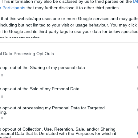
. This information may also be disclosed by us to third parties on the
IA
 (kWh) csúcsidei megtakarítást ért el, köszönhetően
Participants
that may further disclose it to other third parties.
kedésnek, mint a klímahasználat csökkentése -
 that this website/app uses one or more Google services and may gath
állalkozók és Munkáltatók Országos Szövetsége
including but not limited to your visit or usage behaviour. You may click 
baton az MTI-vel.
 to Google and its third-party tags to use your data for below specifi
ogle consent section.
9:00
Megosztás:
TOVÁBB
l Data Processing Opt Outs
 első félidő végén
o opt-out of the Sharing of my personal data.
In
kezett a NAV idei balatoni nyári ellenőrzéssorozata.
e óta a revizorok Somogy, Veszprém és Zala
o opt-out of the Sale of my Personal Data.
 vizsgálják a legforgalmasabb nyári szolgáltatókat.
In
kcióban húsz igazgatóság munkatársai vesznek
digi egyenleg: lehetne jobb is!
to opt-out of processing my Personal Data for Targeted
ing.
In
8:00
Megosztás:
TOVÁBB
o opt-out of Collection, Use, Retention, Sale, and/or Sharing
ersonal Data that Is Unrelated with the Purposes for which it
lected.