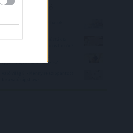
Kalkulátor ajánló
Mennyi adóelőnyhöz juthatok
nyugdíjig?
Melyik számokat NEM húzták ki
már nagyon régóta az ötös lottón?
Mennyibe fog kerülni az
egyetemi/főiskolai képzés?
Való világ 8. - Mennyire szippantott
be a valóságshow?