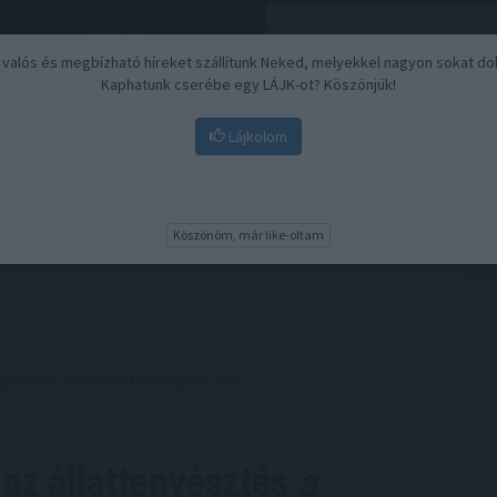
, valós és megbízható híreket szállítunk Neked, melyekkel nagyon sokat do
Kaphatunk cserébe egy LÁJK-ot? Köszönjük!
Lájkolom
Nyugdíj
Biztosítási befektetések
BU
Köszönöm, már like-oltam
enyésztés a nemzeti kormányzás óta
az állattenyésztés
a