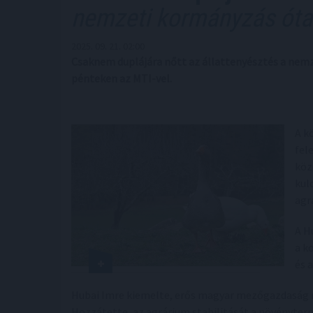
nemzeti kormányzás óta
2025. 09. 21. 02:00
Csaknem duplájára nőtt az állattenyésztés a nem
pénteken az MTI-vel.
A k
fel
köz
kul
agr
A H
a k
és 
Hubai Imre kiemelte, erős magyar mezőgazdaság ni
Hozzátette, az agrárium stabilitását a növényter