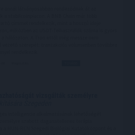
e annál látványosabban rendeződnek át az
k a stabilcoinpiacon. A BNB Chain már több
tartó címmel rendelkezik, mint a hosszú ideje
on, miközben az USDT-felhasználók száma is gyors
 a hálózaton. A Tron ettől még messze nem
el vezető szerepét: tranzakciós volumenben továbbra
őnnyel rendelkezik.
4:00
Megosztás:
TOVÁBB
azhatóságát vizsgálták személyre
akítására Szegeden
es intelligencia alkalmazásának lehetőségét
személyre szabott daganatellenes terápia
ra a HUN-REN Szegedi Biológiai Kutatóközpont és a