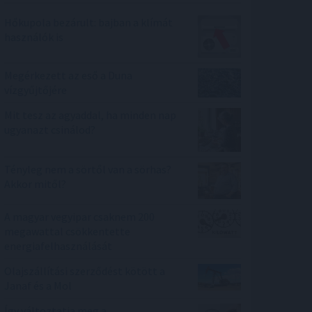
Hőkupola bezárult: bajban a klímát
használók is
Megérkezett az eső a Duna
vízgyűjtőjére
Mit tesz az agyaddal, ha minden nap
ugyanazt csinálod?
Tényleg nem a sörtől van a sörhas?
Akkor mitől?
A magyar vegyipar csaknem 200
megawattal csökkentette
energiafelhasználását
Olajszállítási szerződést kötött a
Janaf és a Mol
Így változtatja meg a