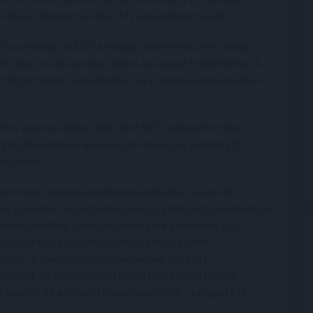
 óta az állattenyésztés 171 százalékkal bővült.
k Szövetsége (MÁSZ) a magyar állattenyésztés eddigi
 most is aktívan hozzájárul az ágazat fejlődéséhez. A
téktartásban, a tradíciók és az értékek képviseletében
Terv keretein belül több mint 5651 milliárd forintot
egutóbbi döntése alapján a keretösszeg mintegy 55
lesztésre.
 körömfájás megbetegedések kezelésében szerzett
. A jövőben is biztosítani kell az állattartó gazdaságok
elmet fordítva a megelőzésre. Erre a kormány 12,5
elszállítási és ártalmatlanítási költségeinek
kezésre. A magyar élelmiszeriparnak nyújtott
kodókat. Az Agrárminisztérium továbbra is fontos
etségére és a tenyésztőszervezetekre – szögezte le