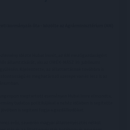
zeti kormányzás óta - közölte az Agrárminisztérium (AM)
özlemény idézte Hubai Imrét, az AM mezőgazdaságért
elős államtitkárát, aki az OMÉK-MÁSZ 30. jubileumi
gyűlésén. Kijelentette, az állattartásnak továbbra is
csfontosságú és meghatározó szerepe van és lesz is az
áriumban.
ungexpon megtartott eseményen Hubai Imre elmondta,
ormány tudatos politikájával a nehéz időkben is segítette
a jövőben is segíteni fogja a gazdálkodókat.
ncs erős, szuverén magyar állattenyésztés nélkül.
mesztés és az állattenyésztés hatékony és egységes