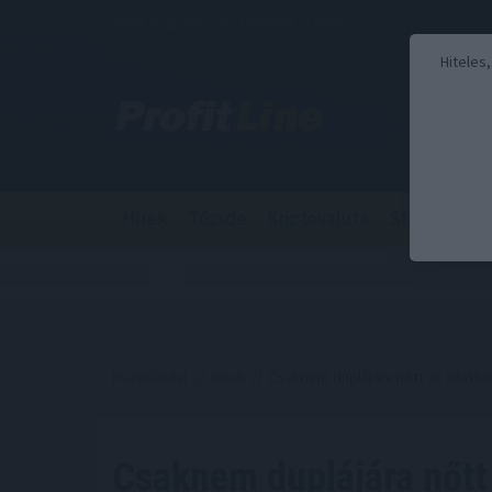
2026. augusztus 8., szombat - László
Hiteles
Hírek
Tőzsde
Kriptovaluta
Stabilcoin
Kezdőoldal
//
Hírek
// Csaknem duplájára nőtt az állatt
Csaknem duplájára nőtt 