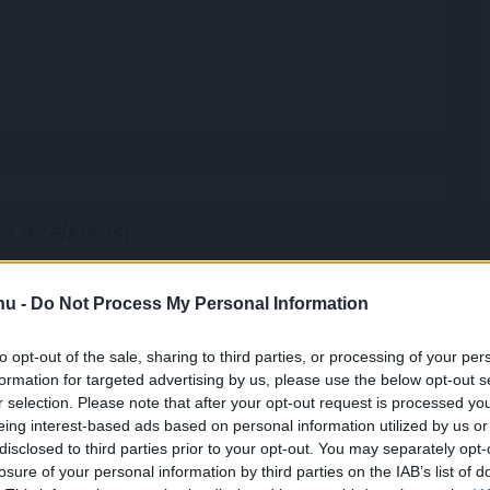
a a felkérést
isztségre Baka András - közölte a kormányfő
.hu -
Do Not Process My Personal Information
:00
Megosztás:
TOVÁBB
to opt-out of the sale, sharing to third parties, or processing of your per
formation for targeted advertising by us, please use the below opt-out s
r selection. Please note that after your opt-out request is processed y
efogása több mint
145 000 kilowattóra
eing interest-based ads based on personal information utilized by us or
disclosed to third parties prior to your opt-out. You may separately opt-
losure of your personal information by third parties on the IAB’s list of
llalkozások összefogása több mint 145 000