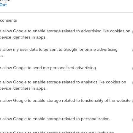
Out
consents
tműködést Ukrajnával
o allow Google to enable storage related to advertising like cookies on
evice identifiers in apps.
ogatja Ukrajna területi integritását és európai uniós
át, a két ország pedig a gazdasági, energetikai,
o allow my user data to be sent to Google for online advertising
gi és infrastrukturális együttműködés erősítésére
s.
 jelentette ki Aleksandar Vucic szerb elnök szombaton
 miután tárgyalt Volodimir Zelenszkij ukrán
to allow Google to send me personalized advertising.
o allow Google to enable storage related to analytics like cookies on
7:00
Megosztás:
TOVÁBB
evice identifiers in apps.
o allow Google to enable storage related to functionality of the website
el a Metától és a TikToktól
Bizottság felszólította a Meta és a TikTok közösségi
o allow Google to enable storage related to personalization.
t, hogy határozottabban lépjenek fel a
o allow Google to enable storage related to security, including