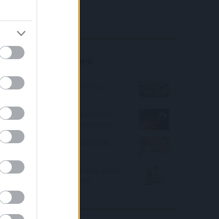
4IG elemzés
Richter elemzés
Befektetési tippek
Így juthatsz gyorsan hitelhez,
alacsony kamattal!
A BUX index 38,5%-ot nyert 2023-
ban! Lássuk ki nyert a legtöbbet!
Heti kamattükör – olcsóbb a 20,
mint a 10 éves kamat
Soha nem folyósítottak még ennyi
lakáshitelt a bankok, mint
áprilisban