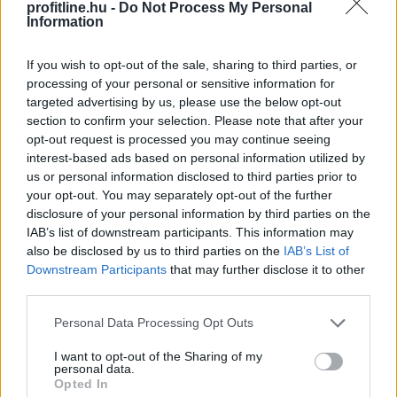
profitline.hu -
Do Not Process My Personal
Information
If you wish to opt-out of the sale, sharing to third parties, or
A Magyar Posta keddig tartja fent az extrém hőség
processing of your personal or sensitive information for
miatt ideiglenesen elrendelt intézkedéseit - közölte a
targeted advertising by us, please use the below opt-out
társaság a honlapján szombaton.
section to confirm your selection. Please note that after your
opt-out request is processed you may continue seeing
interest-based ads based on personal information utilized by
us or personal information disclosed to third parties prior to
2026. 08. 09. 08:00
your opt-out. You may separately opt-out of the further
disclosure of your personal information by third parties on the
Megosztás:
IAB’s list of downstream participants. This information may
TOVÁBB
also be disclosed by us to third parties on the
IAB’s List of
Downstream Participants
that may further disclose it to other
third parties.
185 tonna hal pusztult
el Rétimajorban
Please note that this website/app uses one or more Google
Personal Data Processing Opt Outs
services and may gather and store information including but
not limited to your visit or usage behaviour. You may click to
I want to opt-out of the Sharing of my
personal data.
grant or deny consent to Google and its third-party tags to
Opted In
use your data for below specified purposes in below Google