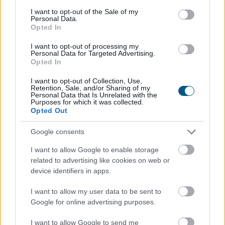
consent section.
I want to opt-out of the Sale of my
Personal Data.
Opted In
I want to opt-out of processing my
Personal Data for Targeted Advertising.
Opted In
I want to opt-out of Collection, Use,
A súlyos vízhiány következtében az Aranyponty
Retention, Sale, and/or Sharing of my
Personal Data that Is Unrelated with the
Halászati Zrt. rétimajori és rétszilasi halastavain az
Purposes for which it was collected.
Opted Out
elmúlt hetekben 185 tonna hal pusztult el, a közvetlen
állományveszteség értéke megközelíti a 200 millió
Google consents
forintot - mondta Lévai Ferenc a társaság
vezérigazgatója az MTI-nek szombaton.
I want to allow Google to enable storage
related to advertising like cookies on web or
2026. 08. 09. 07:00
device identifiers in apps.
Megosztás:
I want to allow my user data to be sent to
TOVÁBB
Google for online advertising purposes.
I want to allow Google to send me