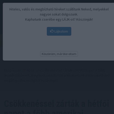
Hiteles, valós és megbízható híreket szállítunk Neked, melyekkel
nagyon sokat dolgozunk.
Kaphatunk cserébe egy LÁJK-ot? Köszönjük!
Lájkolom
Menü
Köszönöm, már like-oltam
Kezdőoldal
//
Hírek
// Csökkenéssel zárták a hétfői napot a főbb
amerikai indexek, meghosszabbították a kínai-amerikai kereskedelmi
megállapodás ma lejáró határidejét
Csökkenéssel zárták a hétfői
napot a főbb amerikai