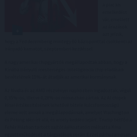
a piac kis
emelkedést
vár, emellett
az árazások
azt jelzik,
hogy a Fed decemberig mintegy 60 bázisponttal csökkenti az
irányadó kamatot, szeptemberi kezdéssel.
A nagy amerikai chipgyártók megállapodtak abban, hogy a
Kínába irányuló mesterséges-intelligencia chip eladásaik
bevételének 15%-át átadják az amerikai kormánynak.
Az Nvidia és az AMD részvényei napközben ingadoztak, végül
0,35%-os, illetve 0,28%-os mínuszban zártak. Az AI chipek
kínai értékesítésének lehetővé tétele kulcsfontosságú
eleme volt annak a megállapodásnak, amelyet Washington
és Peking idén írt alá, és amely kedden lejárt. Trump hétfőn a
Fehér Házban tartott sajtótájékoztatón méltatta Kína
együttműködését a tárgyalások során. Ezzel párhuzamosan