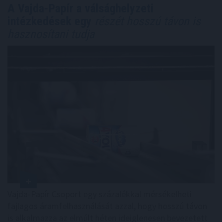
A Vajda-Papír a válsághelyzeti
intézkedések egy
részét hosszú távon is
hasznosítani tudja
Vajda-Papír Csoport egy százalékkal mérsékelheti
fajlagos áramfelhasználását azzal, hogy hosszú távon
is alkalmazza az elmúlt héten ideiglenesen bevezetett