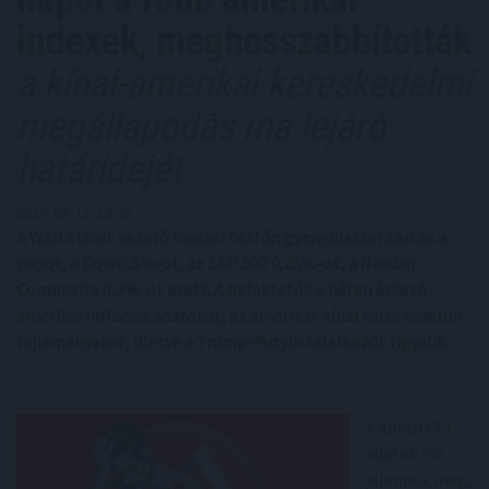
indexek, meghosszabbították
a kínai-amerikai kereskedelmi
megállapodás ma lejáró
határidejét
2025. 08. 12. 13:00
A Wall Street vezető indexei hétfőn gyengüléssel zárták a
napot, a Dow 0,5%-ot, az S&P 500 0,25%-ot, a Nasdaq
Composite 0,3%-ot esett. A befektetők a héten érkező
amerikai inflációs adatokat, az amerikai-kínai kereskedelmi
fejleményeket, illetve a Trump-Putyin találkozót figyelik.
A júliusi CPI
adatok ma
jelennek meg,