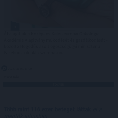
Átvilágítják a Közép- és Kelet-európai Onkológiai
Akadémia Alapítvány működését és gazdálkodását -
közölte Hegedűs Zsolt egészségügyi miniszter a
Facebook-oldalán szombaton.
2026. 08. 09. 13:00
Megosztás:
TOVÁBB
Több mint 116 ezer beteget láttak
el a
mentők júliusban