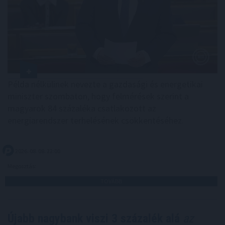
Példa nélkülinek nevezte a gazdasági és energetikai
miniszter szombaton, hogy felmérések szerint a
magyarok 84 százaléka csatlakozott az
energiarendszer terhelésének csökkentéséhez.
2026. 08. 08. 22:00
Megosztás:
TOVÁBB
Újabb nagybank viszi 3 százalék alá
az