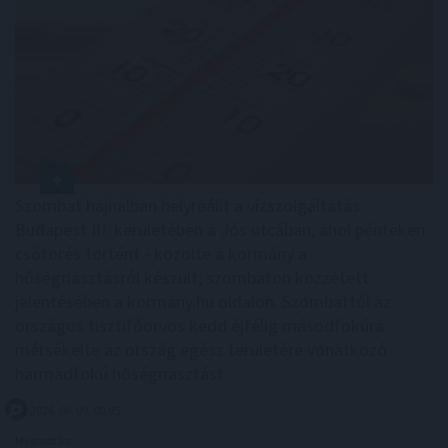
Szombat hajnalban helyreállt a vízszolgáltatás
Budapest III. kerületében a Jós utcában, ahol pénteken
csőtörés történt - közölte a kormány a
hőségriasztásról készült, szombaton közzétett
jelentésében a kormany.hu oldalon. Szombattól az
országos tisztifőorvos kedd éjfélig másodfokúra
mérsékelte az ország egész területére vonatkozó
harmadfokú hőségriasztást.
2026. 08. 09. 00:05
Megosztás: