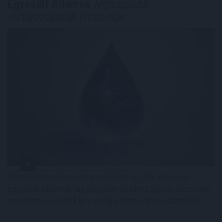
Egyesült Államok
legnagyobb
víztározójának vízszintje
Történelmi mélypontra csökkent a Lake Mead, az
Egyesült Államok legnagyobb víztározójának vízszintje
szombaton – derül ki a vízügyi hatóságok adataiból.