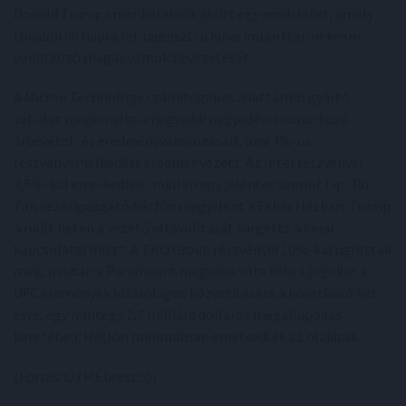
Donald Trump amerikai elnök aláírt egy rendeletet, amely
további 90 napra felfüggeszti a kínai importtermékekre
vonatkozó magas vámok bevezetését.
A Micron Technology számítógépes adattároló gyártó
vállalat megemelte a negyedik negyedévre vonatkozó
árbevétel- és eredményvárakozásait, ami 4%-os
részvényemelkedést eredményezett. Az Intel részvényei
3,5%-kal emelkedtek, miután egy jelentés szerint Lip- Bu
Tan vezérigazgató hétfőn megjelent a Fehér Házban. Trump
a múlt héten a vezető eltávolítását sürgette a kínai
kapcsolatai miatt. A TKO Group részvényei 10%-kal ugrottak
meg, miután a Paramount megvásárolta tőle a jogokat a
UFC események kizárólagos közvetítésére a következő hét
évre, egy mintegy 7,7 milliárd dolláros megállapodás
keretében. Hétfőn minimálisan emelkedtek az olajárak.
(Forrás: OTP Ébresztő)