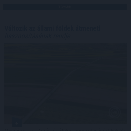
TOVÁBB
Változik az állami földek átmeneti
hasznosításának rendje
Megújította az Agrár- és Élelmiszergazdaságért Felelős