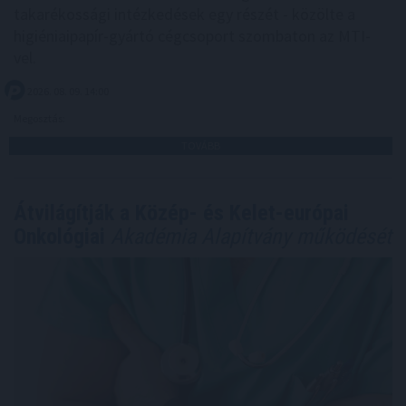
takarékossági intézkedések egy részét - közölte a
higiéniaipapír-gyártó cégcsoport szombaton az MTI-
vel.
2026. 08. 09. 14:00
Megosztás:
TOVÁBB
Átvilágítják a Közép- és Kelet-európai
Onkológiai
Akadémia Alapítvány működését