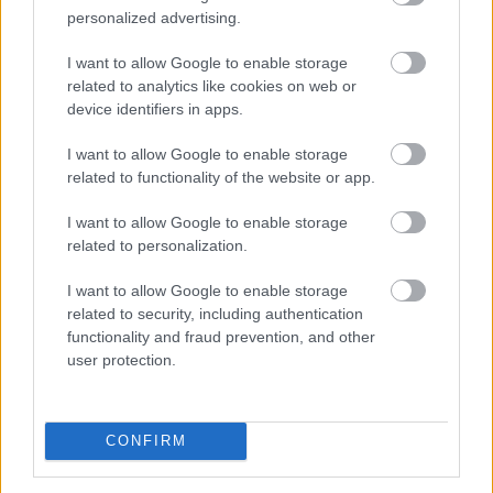
Már 100 szálláshely foglalható
az Aktív
personalized advertising.
Kalandor Kalandtárában
I want to allow Google to enable storage
related to analytics like cookies on web or
device identifiers in apps.
I want to allow Google to enable storage
related to functionality of the website or app.
I want to allow Google to enable storage
related to personalization.
I want to allow Google to enable storage
related to security, including authentication
functionality and fraud prevention, and other
user protection.
Az Aktív Kalandor foglalási felülete, a Kalandtár már
100 szálláshelyet kínál az erdei kulcsosházaktól a
CONFIRM
nagyobb társaságokat fogadó szállásokig az ország
minden részén - közölte az Aktív Magyarország