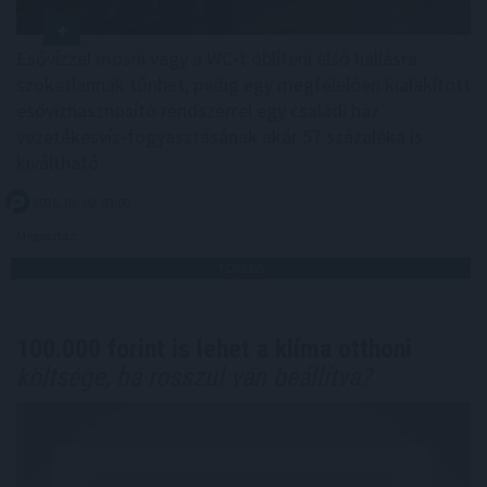
Esővízzel mosni vagy a WC-t öblíteni első hallásra
szokatlannak tűnhet, pedig egy megfelelően kialakított
esővízhasznosító rendszerrel egy családi ház
vezetékesvíz-fogyasztásának akár 57 százaléka is
kiváltható.
2026. 08. 09. 03:00
Megosztás:
TOVÁBB
100.000 forint is lehet a klíma otthoni
költsége, ha rosszul van beállítva?