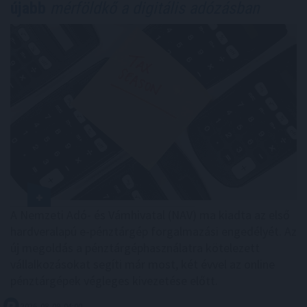
újabb
mérföldkő a digitális adózásban
A Nemzeti Adó- és Vámhivatal (NAV) ma kiadta az első
hardveralapú e-pénztárgép forgalmazási engedélyét. Az
új megoldás a pénztárgéphasználatra kötelezett
vállalkozásokat segíti már most, két évvel az online
pénztárgépek végleges kivezetése előtt.
2026. 08. 09. 04:00