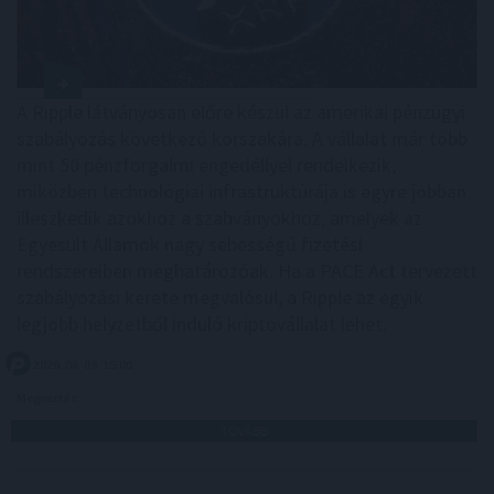
A Ripple látványosan előre készül az amerikai pénzügyi
szabályozás következő korszakára. A vállalat már több
mint 50 pénzforgalmi engedéllyel rendelkezik,
miközben technológiai infrastruktúrája is egyre jobban
illeszkedik azokhoz a szabványokhoz, amelyek az
Egyesült Államok nagy sebességű fizetési
rendszereiben meghatározóak. Ha a PACE Act tervezett
szabályozási kerete megvalósul, a Ripple az egyik
legjobb helyzetből induló kriptovállalat lehet.
2026. 08. 09. 15:00
Megosztás:
TOVÁBB