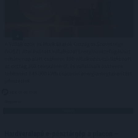
A Vállalkozók és Munkáltatók Országos Szövetsége
(VOSZ) által indított Vállalkozói Energiaösszefogáshoz
néhány nap alatt csaknem 350 vállalkozás csatlakozott
az ország 202 településéről, és vállalásaik összesen
több mint 145 000 kWh csúcsidei energiamegtakarítást
jelentettek.
2026. 08. 09. 05:00
Megosztás:
TOVÁBB
Hardveralapú e-pénztárgép a piacon –