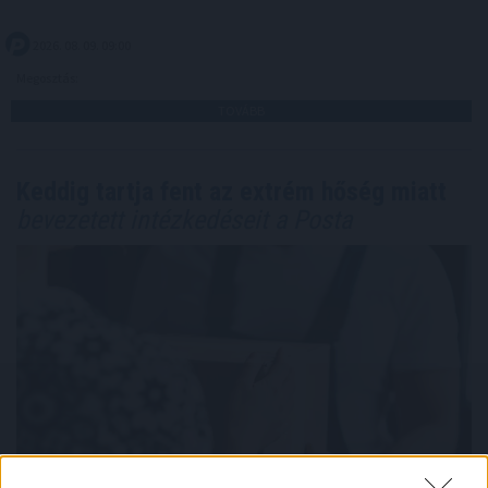
2026. 08. 09. 09:00
Megosztás:
TOVÁBB
Keddig tartja fent az extrém hőség miatt
bevezetett intézkedéseit a Posta