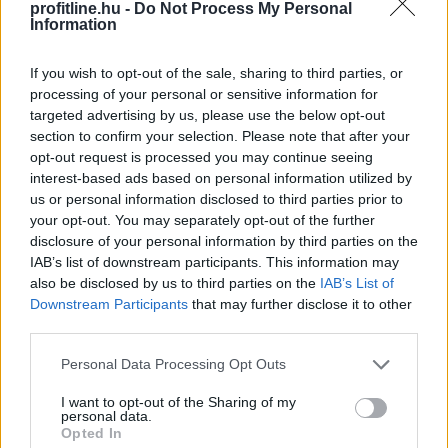
profitline.hu -
Do Not Process My Personal
Information
Tovább gyorsul a hajtásláncok szerkezeti átalakulása a
hazai használtautó-piacon a Használtautó.hu
If you wish to opt-out of the sale, sharing to third parties, or
legfrissebb, júliusi statisztikái szerint. Egyetlen év alatt
processing of your personal or sensitive information for
több mint 12,5 ezer érdeklődőt* veszítettek a
targeted advertising by us, please use the below opt-out
dízelüzemű autók, miközben a villamosított
section to confirm your selection. Please note that after your
hajtásláncok (tisztán elektromos és hibrid modellek)
opt-out request is processed you may continue seeing
iránti vásárlói kereslet több mint 30%-os ugrással
interest-based ads based on personal information utilized by
us or personal information disclosed to third parties prior to
megközelítette a havi 49 ezres határt. A piac alapját
your opt-out. You may separately opt-out of the further
jelentő benzines szegmens változatlanul szilárd bázist
disclosure of your personal information by third parties on the
mutat.
IAB’s list of downstream participants. This information may
also be disclosed by us to third parties on the
IAB’s List of
2026. 08. 06. 04:00
Downstream Participants
that may further disclose it to other
Megosztás:
third parties.
TOVÁBB
Please note that this website/app uses one or more Google
Personal Data Processing Opt Outs
services and may gather and store information including but
not limited to your visit or usage behaviour. You may click to
I want to opt-out of the Sharing of my
personal data.
Átalakítja ügynökségi modelljét
a
grant or deny consent to Google and its third-party tags to
Opted In
use your data for below specified purposes in below Google