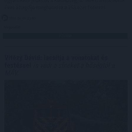
ugyanakkor jelentős a különbség: az elektromos autók
éves átlagdíja meghaladta a 263 ezer forintot.
2026. 08. 05. 21:00
Megosztás:
TOVÁBB
Vitézy Dávid: lassítja a vonatokat és
festéssel
is védi a síneket a hőségtől a
MÁV