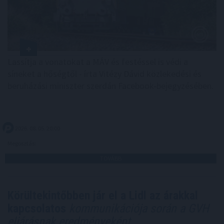
Lassítja a vonatokat a MÁV és festéssel is védi a
síneket a hőségtől - írta Vitézy Dávid közlekedési és
beruházási miniszter szerdán Facebook-bejegyzésében.
2026. 08. 05. 20:00
Megosztás:
TOVÁBB
Körültekintőbben jár el a Lidl az árakkal
kapcsolatos
kommunikációja során a GVH
eljárásnak eredményeként