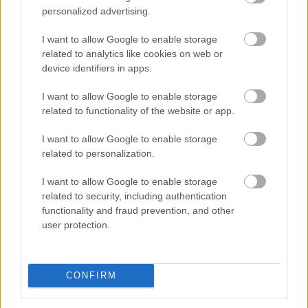
valamint a rendezvényszervező ügynökségeit. Az új
personalized advertising.
rendszer kialakítása a szakmai ajánlások és piaci
I want to allow Google to enable storage
visszajelzések figyelembevételével, független
related to analytics like cookies on web or
szakértők támogatásával történik.
device identifiers in apps.
2026. 08. 06. 03:00
I want to allow Google to enable storage
Megosztás:
related to functionality of the website or app.
TOVÁBB
I want to allow Google to enable storage
related to personalization.
Így kaphat egy magyar nyugdíjas
I want to allow Google to enable storage
olcsóbban
gyógyszert - 7 lehetőség
related to security, including authentication
functionality and fraud prevention, and other
user protection.
CONFIRM