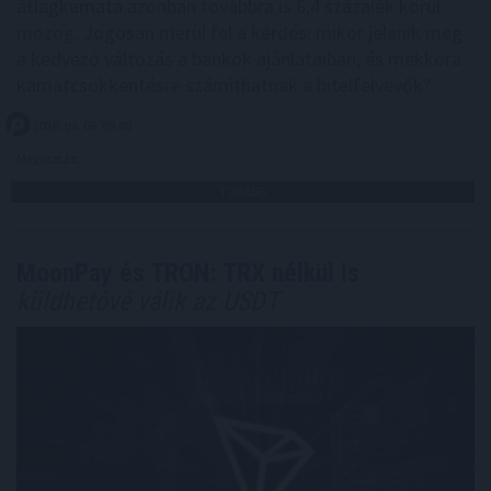
átlagkamata azonban továbbra is 6,4 százalék körül
mozog. Jogosan merül fel a kérdés: mikor jelenik meg
a kedvező változás a bankok ajánlataiban, és mekkora
kamatcsökkentésre számíthatnak a hitelfelvevők?
2026. 08. 06. 09:00
Megosztás:
TOVÁBB
MoonPay és TRON: TRX nélkül is
küldhetővé válik az USDT