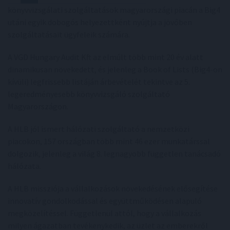
könyvvizsgálati szolgáltatások magyarországi piacán a Big4
utáni egyik dobogós helyezettként nyújtja a jövőben
szolgáltatásait ügyfeleik számára.
A VGD Hungary Audit Kft az elmúlt több mint 20 év alatt
dinamikusan növekedett, és jelenleg a Book of Lists (Big4-on
kívüli) legfrissebb listáján árbevételét tekintve az 5.
legeredményesebb könyvvizsgáló szolgáltató
Magyarországon.
A HLB jól ismert hálózati szolgáltató a nemzetközi
piacokon, 157 országban több mint 46 ezer munkatárssal
dolgozik, jelenleg a világ 8. legnagyobb független tanácsadó
hálózata.
A HLB missziója a vállalkozások növekedésének elősegítése
innovatív gondolkodással és együttműködésen alapuló
megközelítéssel. Függetlenül attól, hogy a vállalkozás
milyen ágazatban tevékenykedik, az üzlet az emberekről