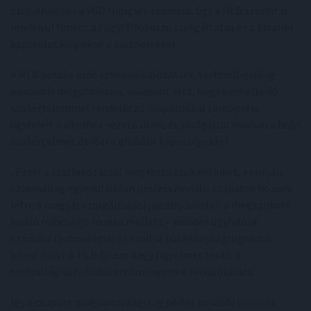
szól. Ahogyan a VGD Hungary számára, úgy a HLB szerint is
rendkívül fontos az ügyfélfókuszú szolgáltatás és a bizalmi
kapcsolat kiépítése a partnerekkel.
A HLB büszke erős szakmai hálózatára, technológiailag
innovatív megoldásaira, valamint arra, hogy kiemelkedő
szakértelemmel rendelkező csapatokkal támogatja
ügyfeleit a sikerhez vezető úton, és szolgáltatásaiban a helyi
szakértelmet ötvözi a globális képességekkel.
„Ezzel a csatlakozással megkettőzzük erőinket, és olyan,
szakmailag egyedülállóan professzionális csapatot hozunk
létre a magyar szolgáltatási piacon, amely – a megszokott
kiváló minőségű munka mellett – minden ügyfelünk
számára technológiai és ezáltal hatékonysági ugrást is
jelent majd. A HLB Group nagy figyelmet fordít a
technológiai fejlődés eredményeinek felkarolására.
Így a csoport magyarországi tagjaként további gyors és