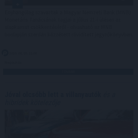
Enyhangúlag szavaztak a Magyar Nemzeti Bank (MNB)
Monetáris Tanácsának tagjai a július 21-i ülésen az
alapkamat csökkentéséről - olvasható az MNB
honlapján szerdán közzétett rövidített jegyzőkönyvben.
2026. 08. 05. 22:00
Megosztás:
TOVÁBB
Jóval olcsóbb lett a villanyautók
és a
hibridek kötelezője