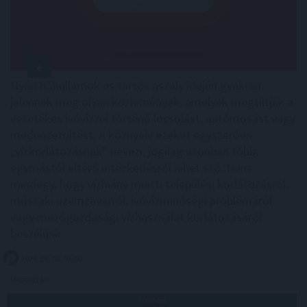
Nyári hőhullámok és tartós aszály idején gyakran
jelennek meg olyan közlemények, amelyek megtiltják a
vezetékes ivóvízzel történő locsolást, autómosást vagy
medencetöltést. A köznyelv ezeket egyszerűen
„vízkorlátozásnak” nevezi, jogilag azonban több,
egymástól eltérő intézkedésről lehet szó. Nem
mindegy, hogy vízhiány miatti települési korlátozásról,
műszaki üzemzavarról, ivóvízminőségi problémáról
vagy mezőgazdasági vízhasználat korlátozásáról
beszélünk.
2026. 08. 06. 01:00
Megosztás:
TOVÁBB