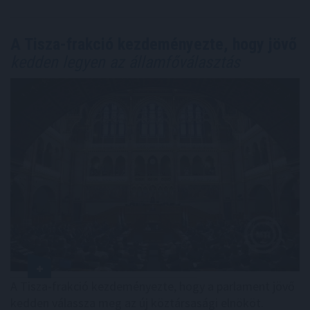
A Tisza-frakció kezdeményezte, hogy jövő
kedden legyen az államfőválasztás
A Tisza-frakció kezdeményezte, hogy a parlament jövő
kedden válassza meg az új köztársasági elnököt.