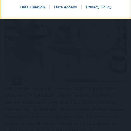
Data Deletion
Data Access
Privacy Policy
Sok magyar nyugdíjas havonta többféle gyógyszert
szed, ezért a patikában hagyott összeg könnyen
elérheti a több ezer vagy akár több tízezer forintot.
Kevesen tudják azonban, hogy a társadalombiztosítási
támogatás mellett közgyógyellátás, önkormányzati
segítség, egyedi méltányosság és olcsóbb helyettesítő
készítmény is csökkentheti a kiadásokat.