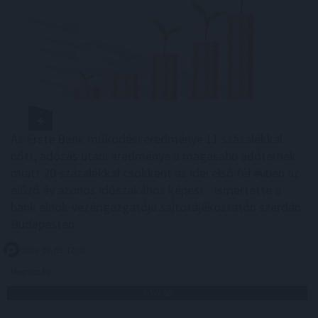
Az Erste Bank működési eredménye 11 százalékkal
nőtt, adózás utáni eredménye a magasabb adóterhek
miatt 20 százalékkal csökkent az idei első fél évben az
előző év azonos időszakához képest - ismertette a
bank elnök-vezérigazgatója sajtótájékoztatón szerdán
Budapesten.
2026. 08. 05. 17:00
Megosztás:
TOVÁBB