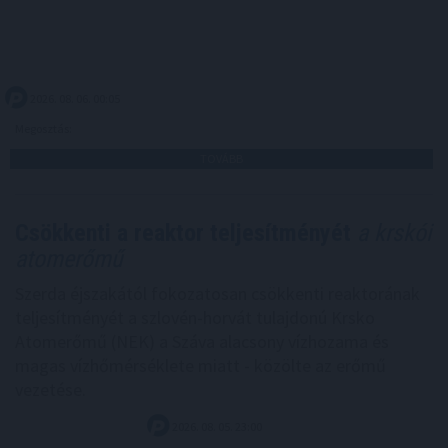
2026. 08. 06. 00:05
Megosztás:
TOVÁBB
Csökkenti a reaktor teljesítményét
a krskói
atomerőmű
Szerda éjszakától fokozatosan csökkenti reaktorának
teljesítményét a szlovén-horvát tulajdonú Krsko
Atomerőmű (NEK) a Száva alacsony vízhozama és
magas vízhőmérséklete miatt - közölte az erőmű
vezetése.
2026. 08. 05. 23:00