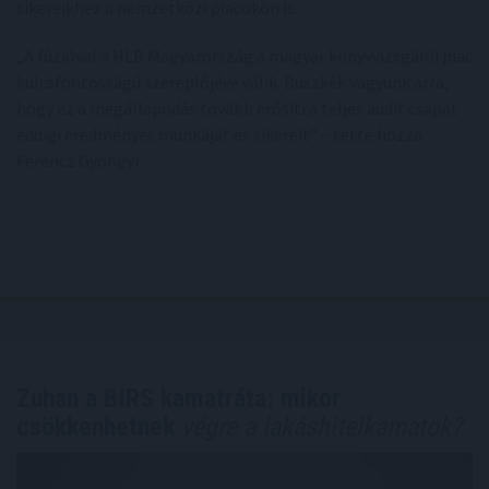
sikereikhez a nemzetközi piacokon is.
„A fúzióval a HLB Magyarország a magyar könyvvizsgálói piac
kulcsfontosságú szereplőjévé válik. Büszkék vagyunk arra,
hogy ez a megállapodás tovább erősíti a teljes audit csapat
eddigi eredményes munkáját és sikereit” – tette hozzá
Ferencz Gyöngyi.
Zuhan a BIRS kamatráta: mikor
csökkenhetnek
végre a lakáshitelkamatok?