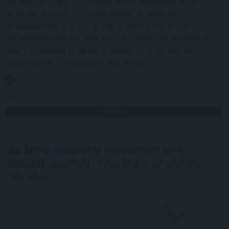
kötelezte a GVH-t. A megismételt eljárásban a GVH
szűkebb körben, de gyakorlatilag ugyanarra a
megállapításra jutott. A cég együttműködött a
versenyhatósággal, elismerte a jogsértést és vállalta,
hogy a jövőben körültekintőbben jár el az árakkal
kapcsolatos kommunikációja során.
2026. 08. 05. 18:00
Megosztás:
TOVÁBB
Az Erste működési eredménye nőtt,
adózott
eredménye csökkent az idei első
félévben