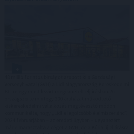
48 millió forintos bírságot szabott ki a Gazdasági
Versenyhivatal (GVH) a Lidl Magyarország Kereskedelmi
Bt.-re egy most lezárt megismételt eljárásban. Az
országszerte mintegy 200 áruházat működtető
kiskereskedelmi vállalkozás megtévesztő módon
kommunikálta, hogy „Lidl a legolcsóbb élelmiszerlánc”.
2024 februárjában – az eredeti ügyben – ugyanezért
már elmarasztalta a céget a GVH, de a Kúria új eljárásra