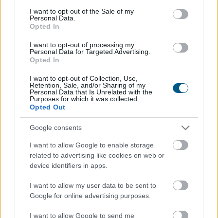
Szerencsejáték Zrt.
consent section.
I want to opt-out of the Sale of my
Personal Data.
Opted In
I want to opt-out of processing my
Personal Data for Targeted Advertising.
Opted In
I want to opt-out of Collection, Use,
Retention, Sale, and/or Sharing of my
Personal Data that Is Unrelated with the
Purposes for which it was collected.
Opted Out
Google consents
I want to allow Google to enable storage
Az átláthatóság, a szakmai minőség és a verseny
related to advertising like cookies on web or
device identifiers in apps.
erősítése érdekében új marketing és kommunikációs
ügynökségi struktúrát alakít ki a Szerencsejáték Zrt. A
I want to allow my user data to be sent to
társaság a következő időszakban több lépcsőben
Google for online advertising purposes.
meghirdetett pályázatokon keresztül választja ki a
marketing-, a média-, a nyomdai, a PR, a social,
I want to allow Google to send me