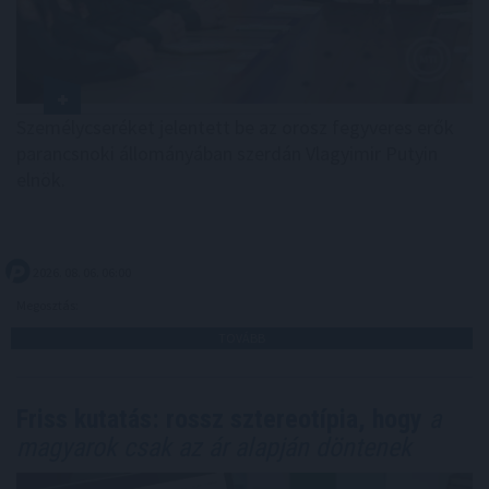
Személycseréket jelentett be az orosz fegyveres erők
parancsnoki állományában szerdán Vlagyimir Putyin
elnök.
2026. 08. 06. 06:00
Megosztás:
TOVÁBB
Friss kutatás: rossz sztereotípia, hogy
a
magyarok csak az ár alapján döntenek