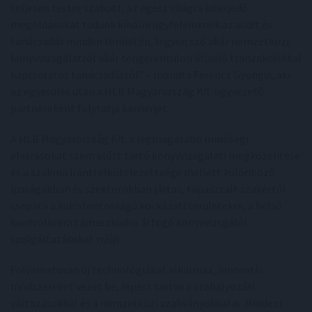
teljesen testre szabott, az egész világra kiterjedő
megoldásokat tudunk kínálni ügyfeleinknek az audit és
tanácsadás minden területén, legyen szó akár nemzetközi
könyvvizsgálatról akár tengerentúlon átívelő tranzakciókkal
kapcsolatos tanácsadásról” – mondta Ferencz Gyöngyi, aki
az egyesülés után a HLB Magyarország Kft. ügyvezető
partnereként folytatja karrierjét.
A HLB Magyarország Kft. a legmagasabb minőségi
elvárásokat szem előtt tartó könyvvizsgálati megközelítése
és a szakma iránti elkötelezettsége mellett különböző
iparágakban és szektorokban jártas, tapasztalt szakértői
csapata a kulcsfontosságú kockázati területekre, a belső
kontrollokra támaszkodva átfogó könyvvizsgálói
szolgáltatásokat nyújt.
Folyamatosan új technológiákat alkalmaz, innovatív
módszereket vezet be, lépést tartva a szabályozási
változásokkal és a nemzetközi szabványokkal is. Mindezt