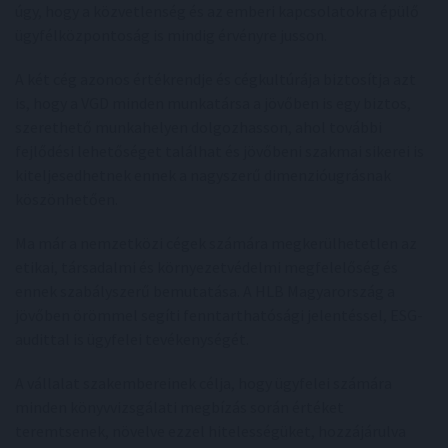
úgy, hogy a közvetlenség és az emberi kapcsolatokra épülő
ügyfélközpontoság is mindig érvényre jusson.
A két cég azonos értékrendje és cégkultúrája biztosítja azt
is, hogy a VGD minden munkatársa a jövőben is egy biztos,
szerethető munkahelyen dolgozhasson, ahol további
fejlődési lehetőséget találhat és jövőbeni szakmai sikerei is
kiteljesedhetnek ennek a nagyszerű dimenzióugrásnak
köszönhetően.
Ma már a nemzetközi cégek számára megkerülhetetlen az
etikai, társadalmi és környezetvédelmi megfelelőség és
ennek szabályszerű bemutatása. A HLB Magyarország a
jövőben örömmel segíti fenntarthatósági jelentéssel, ESG-
audittal is ügyfelei tevékenységét.
A vállalat szakembereinek célja, hogy ügyfelei számára
minden könyvvizsgálati megbízás során értéket
teremtsenek, növelve ezzel hitelességüket, hozzájárulva