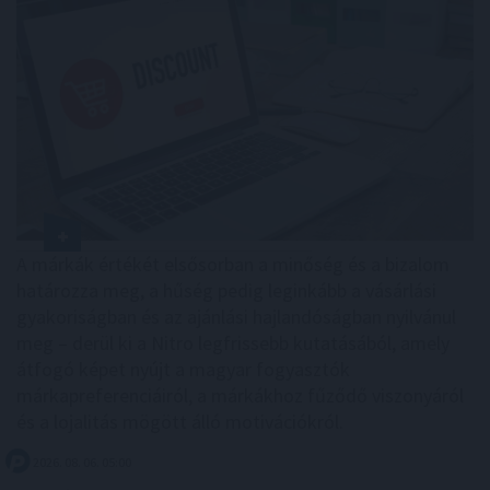
A márkák értékét elsősorban a minőség és a bizalom
határozza meg, a hűség pedig leginkább a vásárlási
gyakoriságban és az ajánlási hajlandóságban nyilvánul
meg – derül ki a Nitro legfrissebb kutatásából, amely
átfogó képet nyújt a magyar fogyasztók
márkapreferenciáiról, a márkákhoz fűződő viszonyáról
és a lojalitás mögött álló motivációkról.
2026. 08. 06. 05:00