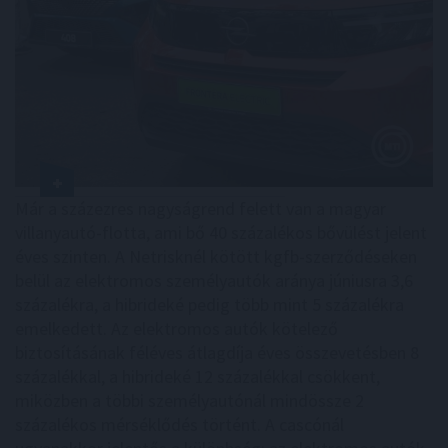
Már a százezres nagyságrend felett van a magyar
villanyautó-flotta, ami bő 40 százalékos bővülést jelent
éves szinten. A Netrisknél kötött kgfb-szerződéseken
belül az elektromos személyautók aránya júniusra 3,6
százalékra, a hibrideké pedig több mint 5 százalékra
emelkedett. Az elektromos autók kötelező
biztosításának féléves átlagdíja éves összevetésben 8
százalékkal, a hibrideké 12 százalékkal csökkent,
miközben a többi személyautónál mindössze 2
százalékos mérséklődés történt. A cascónál