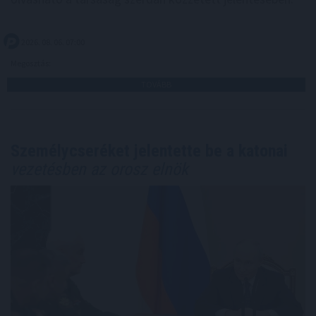
2026. 08. 06. 07:00
Megosztás:
TOVÁBB
Személycseréket jelentette be a katonai
vezetésben az orosz elnök