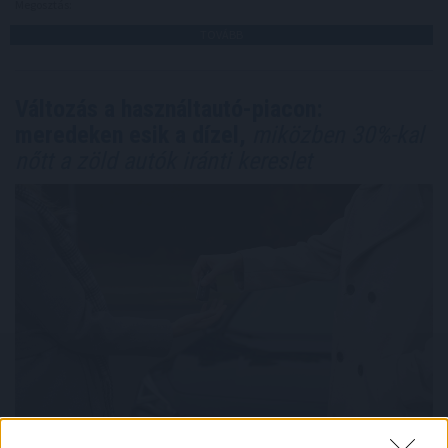
Megosztás:
TOVÁBB
Változás a használtautó-piacon:
meredeken esik a dízel,
miközben 30%-kal
nőtt a zöld autók iránti kereslet