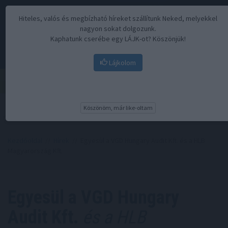
Hiteles, valós és megbízható híreket szállítunk Neked, melyekkel
nagyon sokat dolgozunk.
Kaphatunk cserébe egy LÁJK-ot? Köszönjük!
Lájkolom
Menü
Köszönöm, már like-oltam
Kezdőoldal
//
Hírek
// Egyesül a VGD Hungary Audit Kft. és a HLB
Magyarország Kft.
Egyesül a VGD Hungary
Audit Kft.
és a HLB