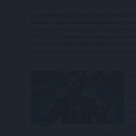
2025. 12. 13. 10:00
A geopolitikai feszültségek, a kamatkörnyezet hul
újraírják a vagyonkezelés korábbi biztonsági mintá
igazgatósági tagja. A vagyonos családok egyre g
hitt” külföldi struktúrák sem mindig jelentenek v
nő, a bizalmatlanság pedig mindkét irányban erős
vállalkozói munkaadók és adófizetők legfontosabb 
A n
műk
vál
leg
bev
sok
hog
kis
áldozatává? Ehhez társul egy harmadik, kevésbé lá