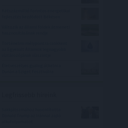
Kétszázmillió forintos energetikai
fejlesztés kezdődött Békésen
Változik az állami földek átmeneti
hasznosításának rendje
Történelmi mélypontra csökkent
az Egyesült Államok legnagyobb
víztározójának vízszintje
Életveszélyes gyalog átkelni a
Dunán a Sziget Fesztiválra
Legfrissebb híreink
Sakkjátszmához hasonlította
Donald Trump az Iránnal zajló
alkufolyamatot