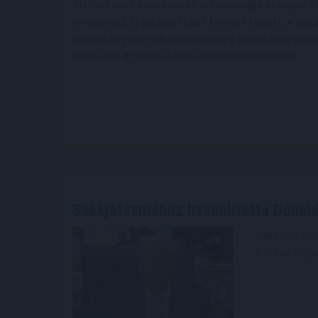
biztosítható a működés folytonossága az alapító 
tervezhető és jogilag stabil keretek között. A haz
mindehhez ma már nincs szükség külföldi megoldá
minősége itthon is teljes mértékben elérhető.
Sakkjátszmához hasonlította Donal
Sakkjátszmá
Iránnal zaj