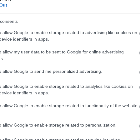
Out
t. Ez induláskor előny volt, de a vagyon átadásakor
tési jogkör egy személyhez kötődik, egy váratlan
consents
ádi vagyont. A bizalmi vagyonkezelés ezt a kockázatot
olyan keretrendszert hoz létre, amely biztosítja a
o allow Google to enable storage related to advertising like cookies on
 nem kell hagyatéki eljárásra várniuk, és nem egy
evice identifiers in apps.
zetét. A vagyon átadása így nem váratlanul, hanem előre
örténik.
o allow my user data to be sent to Google for online advertising
s.
y jogilag rendezett, átlátható és stabil forma. A kezelt
to allow Google to send me personalized advertising.
ágot ad: a vagyon saját szabályrendszer szerint
m írnak felül. Ez az intézményesített működés a
o allow Google to enable storage related to analytics like cookies on
bankok ma már jól értik a bizalmi vagyonkezelést, és a
evice identifiers in apps.
között előnyösnek tartják annak átláthatóságát és
 offshore struktúrák sok banknál jelentős adminisztratív
o allow Google to enable storage related to functionality of the website
gadhatók.
o allow Google to enable storage related to personalization.
dszer gyenge pontjára mutatott rá
o allow Google to enable storage related to security, including