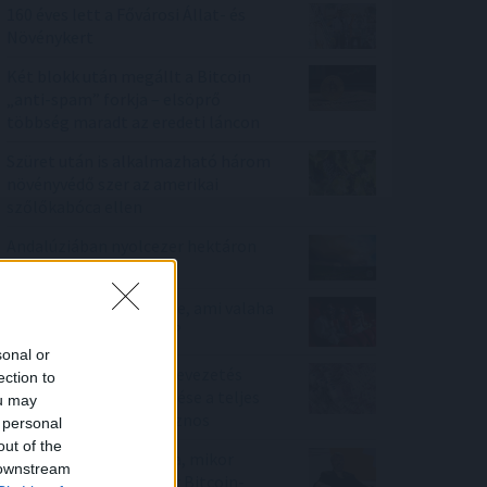
160 éves lett a Fővárosi Állat- és
Növénykert
Két blokk után megállt a Bitcoin
„anti-spam” forkja – elsöprő
többség maradt az eredeti láncon
Szüret után is alkalmazható három
növényvédő szer az amerikai
szőlőkabóca ellen
Andalúziában nyolcezer hektáron
pusztít erdőtűz
A világ 10 legjobb filmje, ami valaha
készült - hányat láttál?
sonal or
MNB-alelnök: az euróbevezetés
ection to
követelményeinek elérése a teljes
ou may
gazdaság számára hasznos
 personal
out of the
Egyetlen szám mutatja, mikor
 downstream
állhat le Michael Saylor Bitcoin-