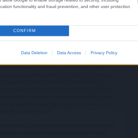
 lehet egy olyan rendszer, amelyben az alapító minden
cation functionality and fraud prevention, and other user protection.
lkozó családi nyaralás során az Egyesült Államokban
zásra szorult. –illusztrálja érveit Horváth Balázs. Bár a
nkszámla, befektetés és vállalati jogosultság kizárólag
CONFIRM
onnali fedezetet kért a műtéthez, a család azonban nem
a teljes rendszer egyetlen ember kezében összpontosult.
ssá, hogy a háttérben bőséges likviditás állt volna
Data Deletion
Data Access
Privacy Policy
iányosságával volt összefüggésben: nem volt előre
abban a pillanatban, amikor az alapító már nem tud
lt megoldani a műtét azonnali finanszírozását, a
n haza tudott térni. Hazatérését követően az első útja
 hosszú távú biztonságát, és felépítettünk egy olyan
ja, hogy hasonló helyzetben a vagyon többé ne váljon
agyobb szükség lenne rá.
m pusztán jogi forma, hanem valódi stratégiai eszköz:
onytalan szabályozói és piaci környezetben, hogyan