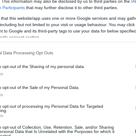
. This information may also be disclosed by us to third parties on the
IA
ságot és hosszú távú tervezhetőséget. A magyar bizalmi
Participants
that may further disclose it to other third parties.
retet ad a vagyon működtetéséhez, amely képes áthidalni
 that this website/app uses one or more Google services and may gath
yezetből vagy éppen a pénzügyi szektor változásaiból
including but not limited to your visit or usage behaviour. You may click 
és azért vált meghatározó eszközzé, mert egyedülálló
 to Google and its third-party tags to use your data for below specifi
si szempontokat.
ogle consent section.
ti a vagyon kezelésének módját, a felhasználás céljait
l Data Processing Opt Outs
ció bármilyen vagyonelem egységes keretbe rendezésére
g egyetlen személytől: a rendszer akkor is zavartalanul
o opt-out of the Sharing of my personal data.
ósan kiesik, így elkerülhető a bizonytalanság vagy
In
 a vállalkozásokat is veszélyeztetheti. A vagyonkezelés
eljesen háttérbe, csak vagyonának egy részét bízza
o opt-out of the Sale of my Personal Data.
etlen jogi szereplő jelenik meg, aki ugyan önálló, de a
In
ödteti a rábízott vagyont. Mivel ez a szereplő a
to opt-out of processing my Personal Data for Targeted
 nem az SZJA-ban –, eltérő jogi és adójogi pozíciója
ing.
 számára közvetlenül nem lenne elérhető.
In
o opt-out of Collection, Use, Retention, Sale, and/or Sharing
 bizalmi vagyonkezelés szintén kiemelkedően hatékony
ersonal Data that Is Unrelated with the Purposes for which it
generációs vállalatépítő, akik évtizedeken át erősen
lected.