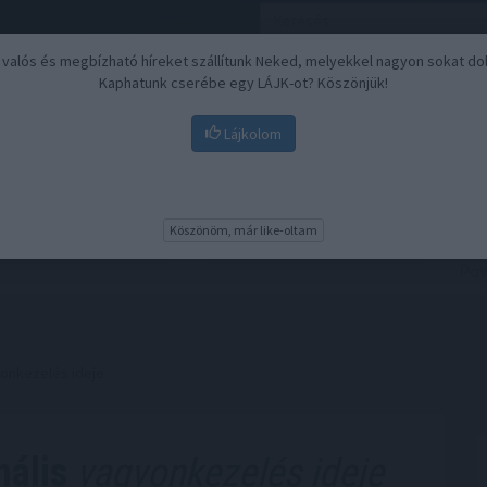
, valós és megbízható híreket szállítunk Neked, melyekkel nagyon sokat do
Kaphatunk cserébe egy LÁJK-ot? Köszönjük!
Lájkolom
Nyugdíj
Biztosítási befektetések
BU
Köszönöm, már like-oltam
yonkezelés ideje
nális
vagyonkezelés ideje