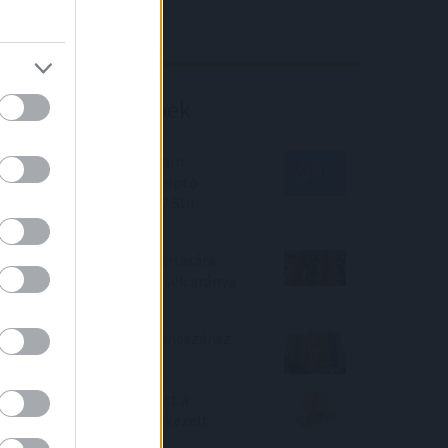
Richter elemzés
Befektetési tippek
SUI kriptovaluta árfolyam
előrejelzés 2025 - SUI kripto
vásárlása megéri most? SUI
elemzés
A használt lakások vásárlására
szóló csok-os szerződések aránya
19 százalékra nőtt
2022-ben újabb panelreneszánsz
indult a lakáspiacon
Júniusban 0,9 %-kal nőtt a
befektetési alapokban kezelt
vagyon