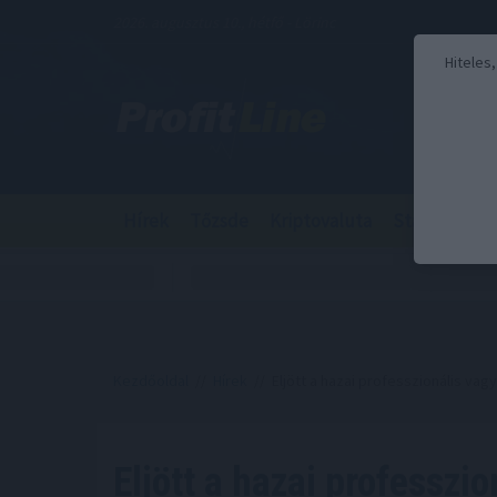
2026. augusztus 10., hétfő - Lörinc
Hiteles
Hírek
Tőzsde
Kriptovaluta
Stabilcoin
Kezdőoldal
//
Hírek
// Eljött a hazai professzionális vag
Eljött a hazai professzio