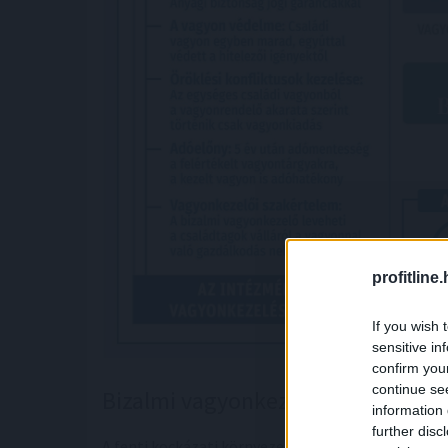
profitline
If you wish 
sensitive in
confirm you
continue se
Bizalmi vagyonkezelés, az évszáz
information 
further disc
A fenti kockázati környezetben különösen felért