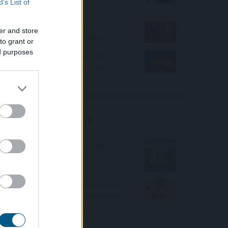
B’s List of
eladása
Kátai-Németh Vilmos: az
er and store
akadálymentesítés a szívügyem
to grant or
ed purposes
Spanyolország a szokásosnál
mintegy félmillióval több turistára
számít
Friss elemzéseink
Fokozatos kamatcsökkentést
támogatnak az amerikai
jegybankárok
Örülhetnek a Richter befektetők -
piaci konszenzus feletti számokat
közölt a tőzsdei vállalat
4IG elemzés