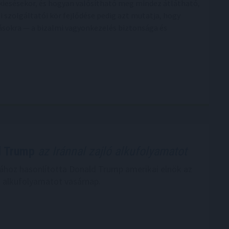
kiesésekor, és hogyan valósítható meg mindez átlátható,
ai szolgáltatói kör fejlődése pedig azt mutatja, hogy
sokra — a bizalmi vagyonkezelés biztonsága és
d Trump
az Iránnal zajló alkufolyamatot
hoz hasonlította Donald Trump amerikai elnök az
ló alkufolyamatot vasárnap.