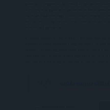
generáció öregedése. Az elmúlt évtizedekben felép
sorsa ma már gyakran olyan kezekbe kerül, amelye
váratlan haláleset vagy cselekvőképtelenség sok 
hozzáférést a vagyonhoz – miközben a család, a v
döntéseket igényelne.
A három kockázat – nemzetközi bizonytalanság, ad
kihívást teremt, amelyre a hagyományos, ad hoc 
alapuló bizalmi vagyonkezelés éppen ezekre a prob
fenntartható keretet, amely egyszerre biztosítja
adózási átláthatóságot – immár itthon is, nemzetk