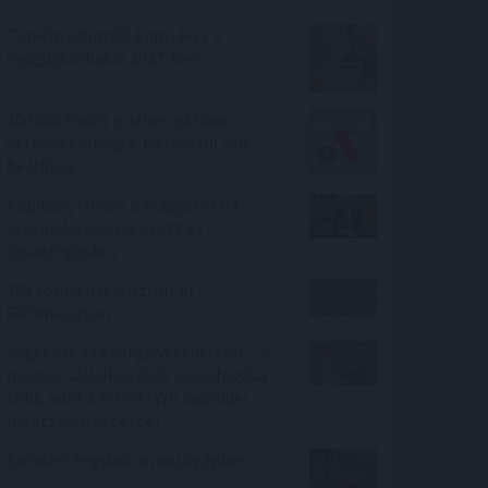
Törvényi döntés! Ennyi lesz a
nyugdíjkorhatár 2027-ben
100.000 forint is lehet a klíma
otthoni költsége, ha rosszul van
beállítva?
Kapitány István: a magyarok 84
százaléka csatlakozott az
összefogáshoz
185 tonna hal pusztult el
Rétimajorban
Véget ért az energiavészhelyzet – a
magyar vállalkozások összefogása
több mint 145 000 kWh csúcsidei
megtakarítást ért el
Esővizet tegyünk a mosógépbe!