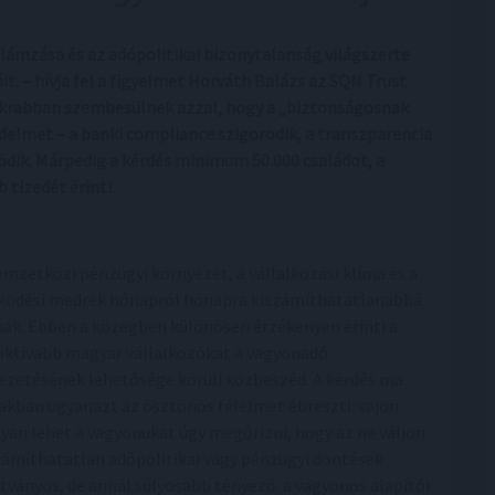
lámzása és az adópolitikai bizonytalanság világszerte
it. – hívja fel a figyelmet Horváth Balázs az SQN Trust
yakrabban szembesülnek azzal, hogy a „biztonságosnak
édelmet – a banki compliance szigorodik, a transzparencia
ödik. Márpedig a kérdés minimum 50.000 családot, a
tizedét érinti.
emzetközi pénzügyi környezet, a vállalkozási klíma és a
ödési medrek hónapról hónapra kiszámíthatatlanabbá
nak. Ebben a közegben különösen érzékenyen érinti a
aktívabb magyar vállalkozókat a vagyonadó
ezetésének lehetősége körüli közbeszéd. A kérdés ma
akban ugyanazt az ösztönös félelmet ébreszti: vajon
yan lehet a vagyonukat úgy megőrizni, hogy az ne váljon
zámíthatatlan adópolitikai vagy pénzügyi döntések
tványos, de annál súlyosabb tényező: a vagyonos alapítói