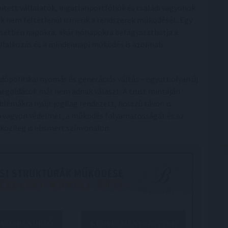
ített vállalatok, ingatlanportfóliók és családi vagyonok
k nem feltétlenül ismerik a rendszerek működését. Egy
esetben napokra, akár hónapokra befagyaszthatja a
állalkozás és a mindennapi működés is azonnali
ópolitikai nyomás és generációs váltás – együtt olyan új
megoldások már nem adnak választ. A trust mintáján
lémákra nyújt jogilag rendezett, hosszú távon is
 a vagyon védelmét, a működés folyamatosságát és az
özileg is elismert színvonalon.