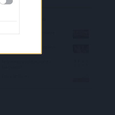
Kalkulátor ajánló
Gyógynövények – milyen bajra
melyik való?
Melyik mozifilm illik hozzám a
legjobban?
Felismered a politikusokat a
szemükről?
Éles a látásom?