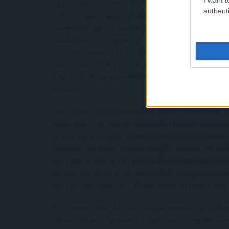
Egy szemléletes eset jól mutatja, milyen törékeny
authenti
döntést saját maga tart kézben. Egy magyar válla
szenvedett súlyos balesetet, és életmentő beavatko
család jelentős vagyonnal rendelkezett, minden ba
az alapító nevéhez kötődött. A külföldi kórház az
tudott hozzáférni a szükséges összegekhez, mert 
A helyzet így annak ellenére vált kritikus időnyomá
rendelkezésre.
A probléma nem a vagyonnal, hanem a struktúra h
meghatározva, hogyan működjön tovább a vagyon 
döntést hozni. Végül hatalmas szerencsével sikerü
beavatkozás pedig sikeres volt, így néhány hét utá
hozzánk vezetett. Ott együtt átgondoltuk a család
bizalmi vagyonkezelési struktúrát, amely biztosít
hozzáférhetetlenné — éppen akkor, amikor a legn
Összességében a bizalmi vagyonkezelés ma már ne
választ ad arra, hogyan őrizhető meg a vagyon biz