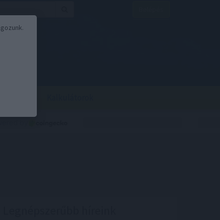
Belépés
lgozunk.
BOR
BIRS
Kalkulátorok
Legnépszerűbb híreink