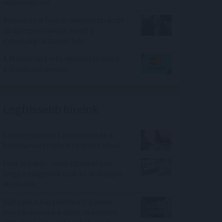
visszavágását
Beperelte a Trump-adminisztrációt
az új importvámok miatt a
szövetségi államok fele
A Mastercard rekordüzlettel erősít
a stabilcoin piacon
Legfrissebb híreink
Személycseréket jelentette be a
katonai vezetésben az orosz elnök
Friss kutatás: rossz sztereotípia,
hogy a magyarok csak az ár alapján
döntenek
Változás a használtautó-piacon:
meredeken esik a dízel, miközben