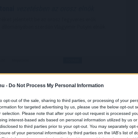
tonai
vezetésben az orosz elnök
éket jelentett be az orosz fegyveres erők
 állományában szerdán Vlagyimir Putyin elnök.
6:00
Megosztás:
TOVÁBB
ogy
a magyarok csak az ár alapján
.hu -
Do Not Process My Personal Information
to opt-out of the sale, sharing to third parties, or processing of your per
tékét elsősorban a minőség és a bizalom határozza
formation for targeted advertising by us, please use the below opt-out s
g pedig leginkább a vásárlási gyakoriságban és az
r selection. Please note that after your opt-out request is processed y
landóságban nyilvánul meg – derül ki a Nitro
eing interest-based ads based on personal information utilized by us or
 kutatásából, amely átfogó képet nyújt a magyar
disclosed to third parties prior to your opt-out. You may separately opt-
márkapreferenciáiról, a márkákhoz fűződő
losure of your personal information by third parties on the IAB’s list of