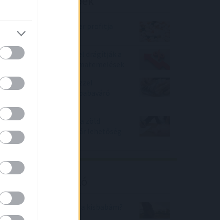
Befektetési tippek
Nagyot zuhant a Richter profitja
Kiszámolták, mennyivel drágítják a
hiteltörlesztőket a kamatemelések
Százezres ajándék pénzzel
csábítanak a bankok a babaváró
hitel felvételére
Újabb bankok álltak le a zöld
hitellel, alig maradt már lehetőség
az igénylésre
Kalkulátor ajánló
Mikor fog megszületni a kisbabám?