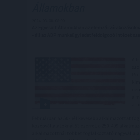
Államokban
2024. 03. 08. 08:00
Az Egyesült Államokban az elemzői várakozásokná
- áll az ADP munkaügyi adatfeldolgozó intézet sz
A h
szo
Pro
kim
nem
a m
a ja
Februárban az 50-nél kevesebb alkalmazottat fogl
középvállalatoknál 53 ezerrel, a 250-499 alkalmaz
alkalmazottnál többet foglalkoztató nagyvállala