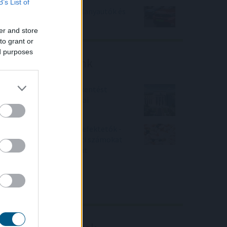
B’s List of
Jóval olcsóbb lett a villanyautók és
a hibridek kötelezője
er and store
to grant or
ed purposes
Friss elemzéseink
Fokozatos kamatcsökkentést
támogatnak az amerikai
jegybankárok
Örülhetnek a Richter befektetők -
piaci konszenzus feletti számokat
közölt a tőzsdei vállalat
4IG elemzés
Richter elemzés