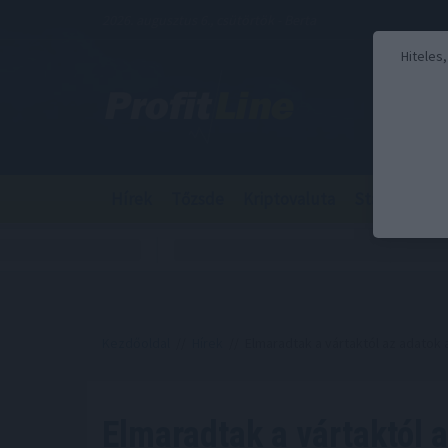
2026. augusztus 6., csütörtök - Berta
Hiteles
Hírek
Tőzsde
Kriptovaluta
Stabilcoin
Kezdőoldal
//
Hírek
// Elmaradtak a vártaktól az adatok 
Elmaradtak a vártaktól 