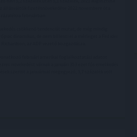
ő havi 5,2 százalék után 5,1 százalék, 2021 augusztusa
az állásváltók fizetésnövekedése 2022 novembere óta
 százalékra februárban.
vekedés csökkenő tendenciát mutat, de még mindig
piac dinamikus, de nem billenti el a mérleget a Fed idei
Richardson, az ADP vezető közgazdásza.
onatkozó februári amerikai foglalkoztatási adatot
zres növekedést várnak a januári 353 ezer fős emelkedés
ések szerint a januárival megegyező, 3,7 százalék volt