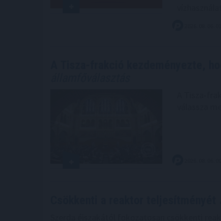
vízhasznála
2026. 08. 06. 0
A Tisza-frakció kezdeményezte, ho
államfőválasztás
A Tisza-fra
válassza me
2026. 08. 06. 0
Csökkenti a reaktor teljesítményét
Szerda éjszakától fokozatosan csökkenti reak