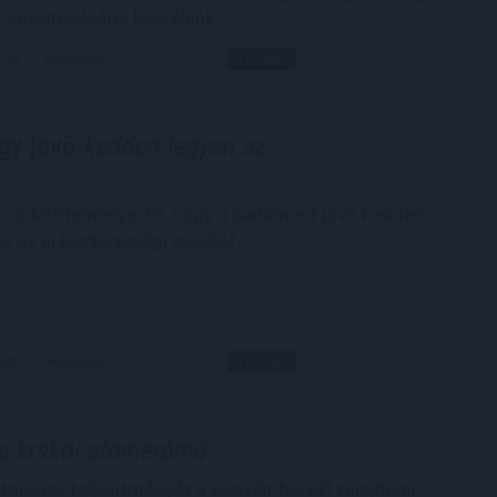
t korlátozásáról beszélünk.
1:00
Megosztás:
TOVÁBB
gy jövő
kedden legyen az
kció kezdeményezte, hogy a parlament jövő kedden
g az új köztársasági elnököt.
0:05
Megosztás:
TOVÁBB
a krskói atomerőmű
torának teljesítményét a szlovén-horvát tulajdonú