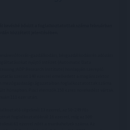
l kevésbé bővült a foglalkoztatottak száma februárban
erdán közzétett jelentésében.
umánerőforrás-gazdálkodási, bérgazdálkodási és adózási
lgáltatásokat nyújtó intézet (Automatic Data
cessing/ADP Research Institute) honlapján szereplő
utatás szerint 140 ezerrel emelkedett a magánszektor
 mezőgazdasági ágazataiban foglalkoztatottak száma
últ hónapban. Piaci elemzők 150 ezres növekedést vártak
nuári 111 ezer után.
alkoztató cégeknél 13 ezerrel, az 50-249 fős
ottat foglalkoztatóknál 16 ezerrel, míg az 500
toknál 61 ezerrel nőtt a munkahelyek száma. Az