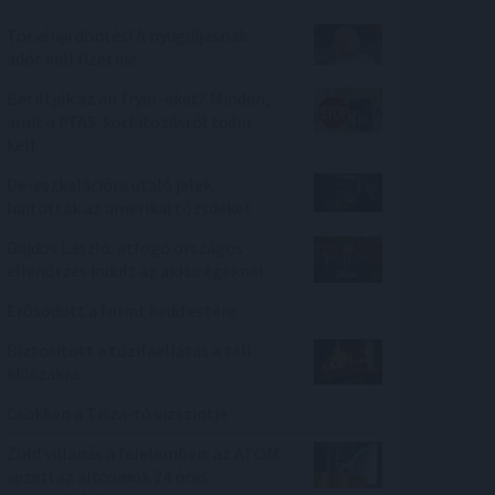
Törvényi döntés! A nyugdíjasnak
adót kell fizetnie
Betiltják az air fryer-eket? Minden,
amit a PFAS-korlátozásról tudni
kell
De-eszkalációra utaló jelek
hajtották az amerikai tőzsdéket
Gajdos László: átfogó országos
ellenőrzés indult az akkucégeknél
Erősödött a forint kedd estére
Biztosított a tűzifaellátás a téli
időszakra
Csökken a Tisza-tó vízszintje
Zöld villanás a félelemben: az ATOM
vezeti az altcoinok 24 órás