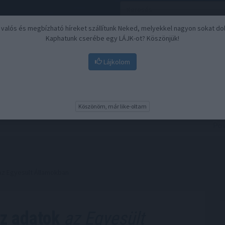
, valós és megbízható híreket szállítunk Neked, melyekkel nagyon sokat do
Kaphatunk cserébe egy LÁJK-ot? Köszönjük!
Lájkolom
Nyugdíj
Biztosítási befektetések
BU
Köszönöm, már like-oltam
az Egyesült Államokban
az adatok
az Egyesült