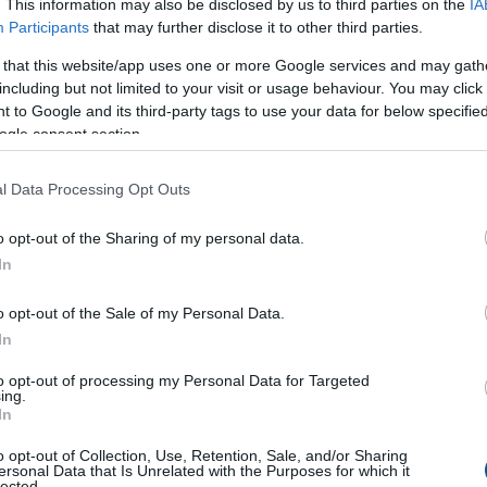
. This information may also be disclosed by us to third parties on the
IA
és a lojalitás mögött álló motivációkról.
Participants
that may further disclose it to other third parties.
5:00
Megosztás:
TOVÁBB
 that this website/app uses one or more Google services and may gath
including but not limited to your visit or usage behaviour. You may click 
 to Google and its third-party tags to use your data for below specifi
redeken esik a dízel,
miközben 30%-kal
ogle consent section.
l Data Processing Opt Outs
sul a hajtásláncok szerkezeti átalakulása a hazai
-piacon a Használtautó.hu legfrissebb, júliusi
o opt-out of the Sharing of my personal data.
 szerint. Egyetlen év alatt több mint 12,5 ezer
In
 veszítettek a dízelüzemű autók, miközben a
t hajtásláncok (tisztán elektromos és hibrid
o opt-out of the Sale of my Personal Data.
ránti vásárlói kereslet több mint 30%-os ugrással
In
te a havi 49 ezres határt. A piac alapját jelentő
to opt-out of processing my Personal Data for Targeted
egmens változatlanul szilárd bázist mutat.
ing.
In
4:00
Megosztás:
TOVÁBB
o opt-out of Collection, Use, Retention, Sale, and/or Sharing
ersonal Data that Is Unrelated with the Purposes for which it
lected.