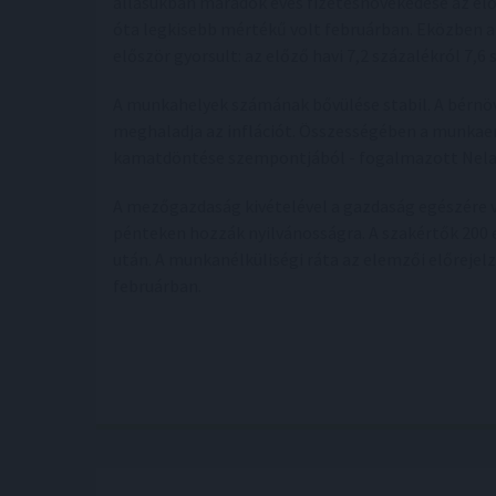
állásukban maradók éves fizetésnövekedése az előz
óta legkisebb mértékű volt februárban. Eközben 
először gyorsult: az előző havi 7,2 százalékról 7,6
A munkahelyek számának bővülése stabil. A bérnö
meghaladja az inflációt. Összességében a munkaerő
kamatdöntése szempontjából - fogalmazott Nela 
A mezőgazdaság kivételével a gazdaság egészére v
pénteken hozzák nyilvánosságra. A szakértők 200 e
után. A munkanélküliségi ráta az elemzői előrejelz
februárban.