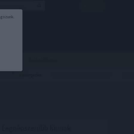
Belépés
lgozunk.
BOR
BIRS
Kalkulátorok
Legnépszerűbb híreink