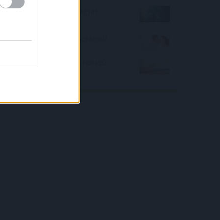
Mekkora az agyam a magyar
átlaghoz képest?
Hány napja tart a kapcsolatod?
Mikor lesz legközelebb hosszú
hétvége?