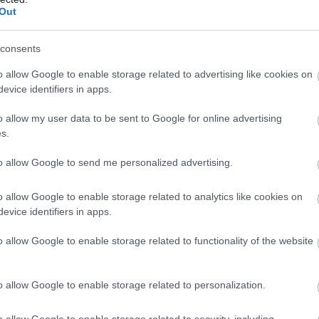
Out
erencsejáték Zrt.
consents
óság, a szakmai minőség és a verseny erősítése
új marketing és kommunikációs ügynökségi
o allow Google to enable storage related to advertising like cookies on
lakít ki a Szerencsejáték Zrt. A társaság a következő
evice identifiers in apps.
több lépcsőben meghirdetett pályázatokon
o allow my user data to be sent to Google for online advertising
lasztja ki a marketing-, a média-, a nyomdai, a PR, a
s.
amint a rendezvényszervező ügynökségeit. Az új
lakítása a szakmai ajánlások és piaci visszajelzések
to allow Google to send me personalized advertising.
ételével, független szakértők támogatásával
o allow Google to enable storage related to analytics like cookies on
evice identifiers in apps.
3:00
Megosztás:
TOVÁBB
o allow Google to enable storage related to functionality of the website
lcsóbban
gyógyszert - 7 lehetőség
o allow Google to enable storage related to personalization.
nyugdíjas havonta többféle gyógyszert szed, ezért
 hagyott összeg könnyen elérheti a több ezer vagy
o allow Google to enable storage related to security, including