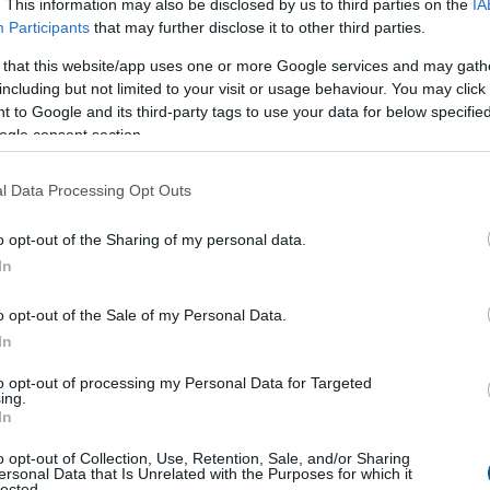
. This information may also be disclosed by us to third parties on the
IA
Participants
that may further disclose it to other third parties.
1 020 milliárd forint értékű kezességet vállalt, ezzel
 that this website/app uses one or more Google services and may gath
eléhez segítette a hazai vállalkozásokat. A teljes
including but not limited to your visit or usage behaviour. You may click 
illiárd forintot. A társaság több, mint 53 ezer
 to Google and its third-party tags to use your data for below specifi
ogle consent section.
en 645 ezer munkahely megtartását, új álláshelyek
l Data Processing Opt Outs
o opt-out of the Sharing of my personal data.
In
o opt-out of the Sale of my Personal Data.
In
to opt-out of processing my Personal Data for Targeted
ik a közvetlen
agrártámogatások
ing.
In
o opt-out of Collection, Use, Retention, Sale, and/or Sharing
bbinál hamarabb kezdődik a közvetlen
ersonal Data that Is Unrelated with the Purposes for which it
lected.