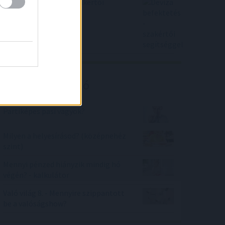
Deviza befektetés - szakértői
segítséggel
Kalkulátor ajánló
Partiképes pasi vagyok?
Milyen a helyesírásod? (középnehéz
szint)
Mennyi pénzed hiányzik mindig hó
végén? - kalkulátor
Való világ 8. - Mennyire szippantott
be a valóságshow?