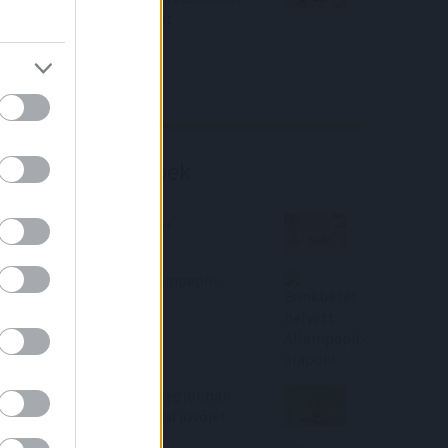
közölt a tőzsdei vállalat
4IG elemzés
Richter elemzés
Befektetési tippek
Megemelte a kormány a
Babakötvény kamatát
Bankbetét helyett Állampapír-
alapok!
2 befektetés, amivel a legjobban
biztosíthatod a családod jövőjét