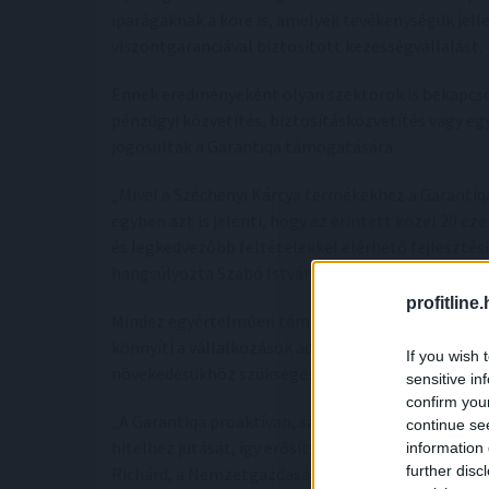
iparágaknak a köre is, amelyek tevékenységük jel
viszontgaranciával biztosított kezességvállalást.
Ennek eredményeként olyan szektorok is bekapcso
pénzügyi közvetítés, biztosításközvetítés vagy eg
jogosultak a Garantiqa támogatására.
„Mivel a Széchenyi Kártya termékekhez a Garantiqa
egyben azt is jelenti, hogy az érintett közel 20 e
és legkedvezőbb feltételekkel elérhető fejlesztés
hangsúlyozta Szabó István Attila.
profitline
Mindez egyértelműen támogatja a Demján Sándor 
könnyíti a vállalkozások adminisztrációs és pénzüg
If you wish 
növekedésükhöz szükséges forrásokat.
sensitive in
confirm you
„A Garantiqa proaktívan, saját eszközeivel maximá
continue se
hitelhez jutását, így erősítve a beruházási kedve
information 
further disc
Richárd, a Nemzetgazdasági Minisztérium kkv-k fej