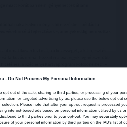
lege miatt korábban nem igényelhettek állami
lódhatnak a kedvezményes hitelezésbe – például a
yes védelmi célú fejlesztések –, amelyek eddig nem voltak
 automatikusan biztosítja a kezességet, a kiterjesztés
zer vállalkozás immár hozzáfér a piac egyik legnépszerűbb
i hiteléhez, a Széchenyi Kártyaprogram kölcsöneihez” –
.hu -
Do Not Process My Personal Information
Program célkitűzéseinek megvalósítását: egyszerre
yi terheit, és teszi elérhetőbbé számukra a
to opt-out of the sale, sharing to third parties, or processing of your per
formation for targeted advertising by us, please use the below opt-out s
r selection. Please note that after your opt-out request is processed y
lisan támogatja a hazai kis- és középvállalkozások
eing interest-based ads based on personal information utilized by us or
t és a gazdasági növekedést” – fogalmazott Szabados
disclosed to third parties prior to your opt-out. You may separately opt-
losure of your personal information by third parties on the IAB’s list of
lesztéséért, technológiáért és védelmi iparért felelős