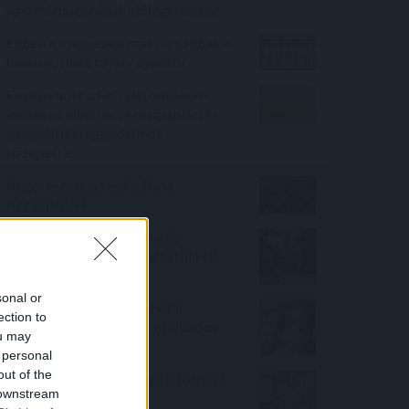
agrártámogatások előlegfizetése
Ebben a megyében már olcsóbbak a
lakások, mint tavaly ilyenkor
Enyhén nőtt a FAO élelmiszerár-
indexe az időjárási, energiapiaci és
geopolitikai aggodalmak
közepette
Megérkezett az eső a Duna
vízgyűjtőjére
Új tudományos tény: A futás
mellett az agyadat is futtatni kell
sonal or
A Nők40 nyugdíj után jöhet a
ection to
Férfiak40 nyugdíj? - 470 milliárdos
ou may
nyugdíjprogram
 personal
out of the
Tényleg nem a sörtől van a sörhas?
 downstream
Akkor mitől?