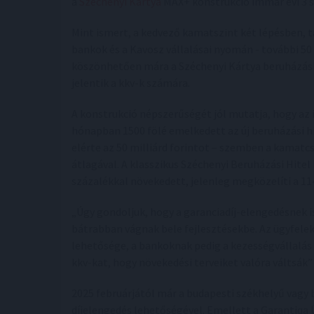
a
Széchenyi Kártya
MAX+ konstrukció immár évi 3 s
Mint ismert, a kedvező kamatszint két lépésben, ta
bankok és a Kavosz vállalásai nyomán - további 50
köszönhetően mára a Széchenyi Kártya beruházási 
jelentik a kkv-k számára.
A konstrukció népszerűségét jól mutatja, hogy az
hónapban 1500 fölé emelkedett az új beruházási hi
elérte az 50 milliárd forintot – szemben a kamatcs
átlagával. A klasszikus Széchenyi Beruházási Hitel
százalékkal növekedett, jelenleg megközelíti a 114
„Úgy gondoljuk, hogy a garanciadíj-elengedésnek i
bátrabban vágnak bele fejlesztésekbe. Az ügyfele
lehetősége, a bankoknak pedig a kezességvállalás 
kkv-kat, hogy növekedési terveiket valóra váltsák”
2025 februárjától már a budapesti székhelyű vagy 
díjelengedés lehetőségével. Emellett a Garantiqa