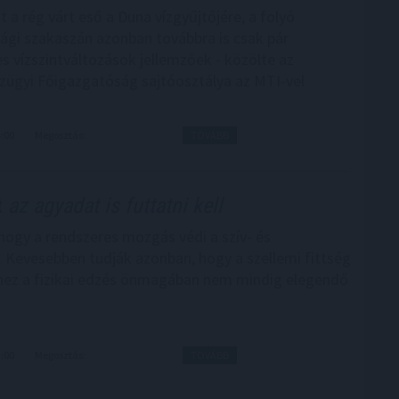
 a rég várt eső a Duna vízgyűjtőjére, a folyó
gi szakaszán azonban továbbra is csak pár
s vízszintváltozások jellemzőek - közölte az
zügyi Főigazgatóság sajtóosztálya az MTI-vel
4:00
Megosztás:
TOVÁBB
t
az agyadat is futtatni kell
hogy a rendszeres mozgás védi a szív- és
. Kevesebben tudják azonban, hogy a szellemi fittség
ez a fizikai edzés önmagában nem mindig elegendő
3:00
Megosztás:
TOVÁBB