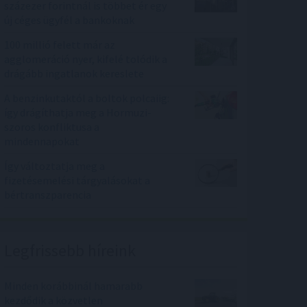
százezer forintnál is többet ér egy
új céges ügyfél a bankoknak
100 millió felett már az
agglomeráció nyer, kifelé tolódik a
drágább ingatlanok kereslete
A benzinkutaktól a boltok polcaiig:
így drágíthatja meg a Hormuzi-
szoros konfliktusa a
mindennapokat
Így változtatja meg a
fizetésemelési tárgyalásokat a
bértranszparencia
Legfrissebb híreink
Minden korábbinál hamarabb
kezdődik a közvetlen