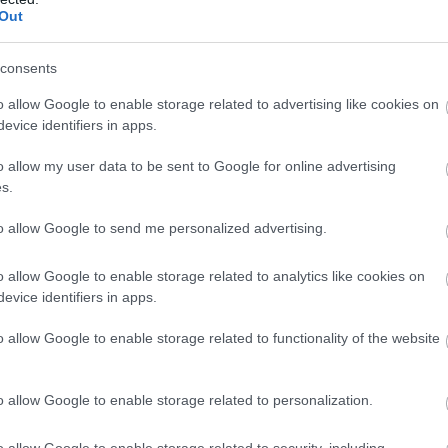
tások előlegfizetése idén, az utalások már
Out
özepén indulhatnak - jelentette be az agrár- és
gazdasági miniszter videóüzenetben pénteken.
consents
o allow Google to enable storage related to advertising like cookies on
7:00
Megosztás:
TOVÁBB
evice identifiers in apps.
o allow my user data to be sent to Google for online advertising
s.
 lakások, mint tavaly ilyenkor
n sokan attól tartottak, hogy idén is jelentős
to allow Google to send me personalized advertising.
sz a lakáspiacon, mostanra egyértelművé vált, hogy
ás kifulladt, és a piac a fokozatos normalizálódás
o allow Google to enable storage related to analytics like cookies on
evice identifiers in apps.
zdult el. A vásárlók közül egyre többen kivárnak,
 összehasonlítják a kínálatot, és hosszabb ideig
o allow Google to enable storage related to functionality of the website
gfelelő ingatlant – derül ki a legfrissebb Zenga
darból. Bár 2026 júliusában tovább emelkedtek a
nok hirdetési árai, az éves árnövekedés üteme
o allow Google to enable storage related to personalization.
és Budapesten is lassult, sőt van egy megyénk, ahol
bak a meghirdetett lakóingatlanok, mint egy évvel
o allow Google to enable storage related to security, including