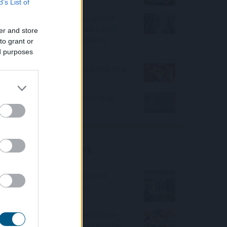
B’s List of
Félretette a Szenátus a CLARITY
Actet, a JPMorgan szerint a Wall
er and store
Street viheti el a tokenizációs
to grant or
boomot
ed purposes
Nagy Bitcoin-bányászok álltak be a
Stratum V2 mögé
Évtizedes mélyponton a magyar
infláció
Friss elemzéseink
Fokozatos kamatcsökkentést
támogatnak az amerikai
jegybankárok
Örülhetnek a Richter befektetők -
piaci konszenzus feletti számokat