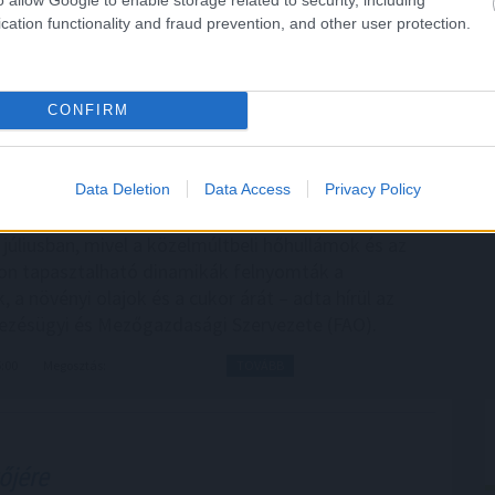
cation functionality and fraud prevention, and other user protection.
6:00
Megosztás:
TOVÁBB
CONFIRM
xe az időjárási,
energiapiaci és
Data Deletion
Data Access
Privacy Policy
iszer-alapanyagárainak referenciamutatója enyhén
júliusban, mivel a közelmúltbeli hőhullámok és az
on tapasztalható dinamikák felnyomták a
 a növényi olajok és a cukor árát – adta hírül az
zésügyi és Mezőgazdasági Szervezete (FAO).
5:00
Megosztás:
TOVÁBB
őjére