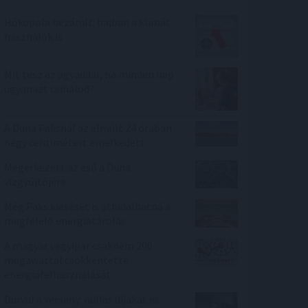
Hőkupola bezárult: bajban a klímát
használók is
Mit tesz az agyaddal, ha minden nap
ugyanazt csinálod?
A Duna Paksnál az elmúlt 24 órában
négy centimétert emelkedett
Megérkezett az eső a Duna
vízgyűjtőjére
Még Paks kiesését is áthidalhatná a
megfelelő energiatárolás
A magyar vegyipar csaknem 200
megawattal csökkentette
energiafelhasználását
Durvul a verseny: nullás díjakat és