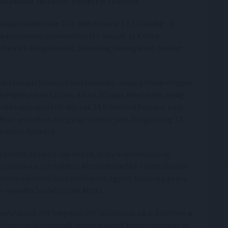
zázalékos fix kamat mellett is elérhető.
valy októberben 150, idén február 17-től pedig - a
 bázispontos csökkentéssel – alakult ki. Ennek
hitelek a legolcsóbb, államilag támogatott forrást
 idei tavaszi hónapokban (március–május) minden egyes
teligénylések száma, a havi átlagos kihelyezés pedig
ökkentések előtti időszak 24,8 milliárd forintos havi
 Max+ esetében az egy igénylésre jutó átlagösszeg 12
 millió forintot.
s fontos szerepe van abban, hogy a vállalkozások
k számára az olcsóbb és kiszámíthatóbb finanszírozás
révén elérhető többletfedezet együtt tudja segíteni a
 – mondta Szabó István Attila.
beruházást ott megvalósító vállalkozások is élhetnek a
 Üzletszabályzatának módosításával bővült azoknak az