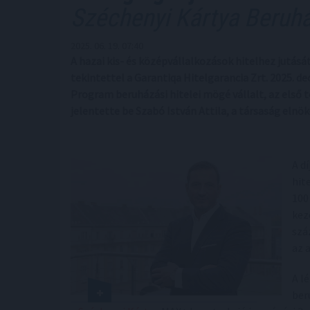
Széchenyi Kártya Beruhá
2025. 06. 19. 07:40
A hazai kis- és középvállalkozások hitelhez jutásá
tekintettel a Garantiqa Hitelgarancia Zrt. 2025. 
Program beruházási hitelei mögé vállalt, az első t
jelentette be Szabó István Attila, a társaság elnö
A d
hit
100
kez
szá
az 
A l
ber