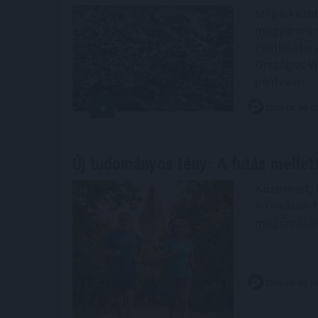
Megérkezett
magyarorszá
centimétere
Országos Ví
pénteken.
2026. 08. 08. 0
Új tudományos tény: A futás mellet
Közismert, 
érrendszert
megőrzéséh
.
2026. 08. 08. 0