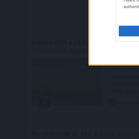
ezelőtt.
authenti
2026. 08. 08. 0
Enyhén nőtt a FAO élelmiszerár-inde
geopolitikai aggodalmak közepette
A FAO élelm
emelkedett 
energiapiac
gabonafélék,
ENSZ Élelme
2026. 08. 08. 0
Megérkezett az eső a
Duna vízgyűjt