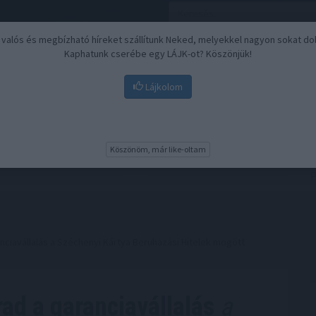
, valós és megbízható híreket szállítunk Neked, melyekkel nagyon sokat do
Kaphatunk cserébe egy LÁJK-ot? Köszönjük!
Lájkolom
Nyugdíj
Biztosítási befektetések
BU
Köszönöm, már like-oltam
ciavállalás a Széchenyi Kártya Beruházási Hitelek mögött
ad a garanciavállalás
a