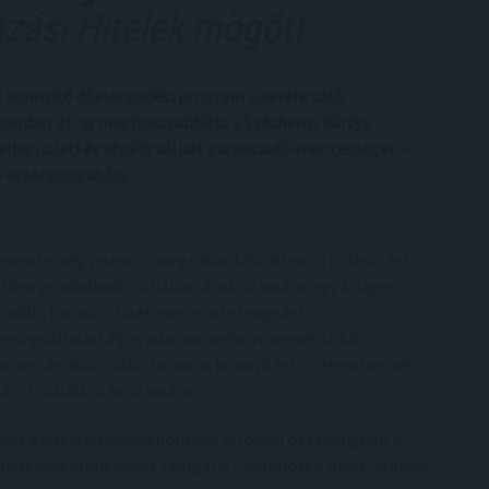
zási Hitelek mögött
t könnyítő díjelengedési program sikerére való
december 31-ig meghosszabbítja a Széchenyi Kártya
eljes üzleti év végéig vállalt garanciadíj-mentességet –
k-vezérigazgatója.
íjmentesség jelentős megtakarítást jelent a fejlesztési
elben gondolkodó vállalkozások számára: egy átlagos,
 millió forintos hitel esetén az elengedett
ességvállalási díj és a kamatkedvezmények több
zezer, de akár millió forintos könnyítést is jelenthetnek
adott vállalkozás számára.
épés a hazai gazdaságpolitikai célokkal összhangban a
uházások élénkítését szolgálja – különösen most, amikor