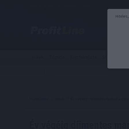
2026. augusztus 8., szombat - László
Hiteles
Hírek
Tőzsde
Kriptovaluta
Stabilcoin
Kezdőoldal
//
Hírek
// Év végéig díjmentes marad a garan
Év végéig díjmentes mar