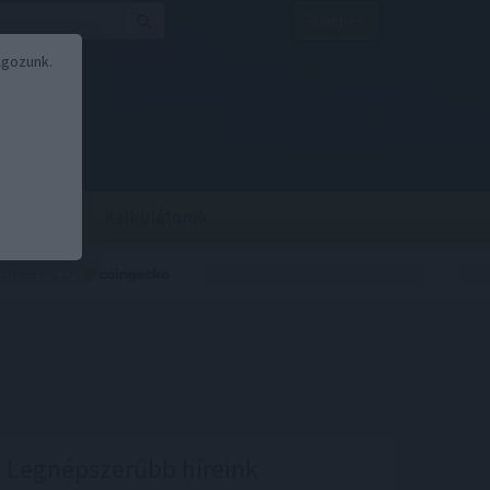
Belépés
lgozunk.
BOR
BIRS
Kalkulátorok
Legnépszerűbb híreink