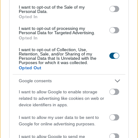
consent section.
I want to opt-out of the Sale of my
Megosztás:
Personal Data.
TOVÁBB
Opted In
I want to opt-out of processing my
Personal Data for Targeted Advertising.
Történelmi mélypontra csökkent az
Opted In
Egyesült Államok
legnagyobb
I want to opt-out of Collection, Use,
víztározójának vízszintje
Retention, Sale, and/or Sharing of my
Personal Data that Is Unrelated with the
Purposes for which it was collected.
Opted Out
Google consents
I want to allow Google to enable storage
related to advertising like cookies on web or
device identifiers in apps.
I want to allow my user data to be sent to
Google for online advertising purposes.
I want to allow Google to send me