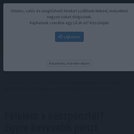
Hiteles, valós és megbízható híreket szállítunk Neked, melyekkel
nagyon sokat dolgozunk.
Kaphatunk cserébe egy LÁJK-ot? Köszönjük!
Lájkolom
Menü
Köszönöm, már like-oltam
Kezdőoldal
//
Hírek
// Félelem a készpénztől? Egyre kevesebb
pénzt vesznek fel a magyar emberek az ATM automatákból
Félelem a készpénztől?
Egyre kevesebb pénzt