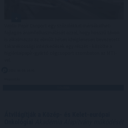
Vajda-Papír Csoport egy százalékkal mérsékelheti
fajlagos áramfelhasználását azzal, hogy hosszú távon
is alkalmazza az elmúlt héten ideiglenesen bevezetett
takarékossági intézkedések egy részét - közölte a
higiéniaipapír-gyártó cégcsoport szombaton az MTI-
vel.
2026. 08. 09. 14:00
Megosztás:
TOVÁBB
Átvilágítják a Közép- és Kelet-európai
Onkológiai
Akadémia Alapítvány működését