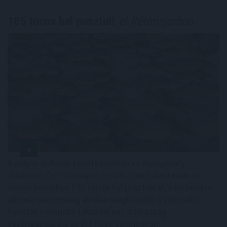
185 tonna hal pusztult
el Rétimajorban
A súlyos vízhiány következtében az Aranyponty
Halászati Zrt. rétimajori és rétszilasi halastavain az
elmúlt hetekben 185 tonna hal pusztult el, a közvetlen
állományveszteség értéke megközelíti a 200 millió
forintot - mondta Lévai Ferenc a társaság
vezérigazgatója az MTI-nek szombaton.