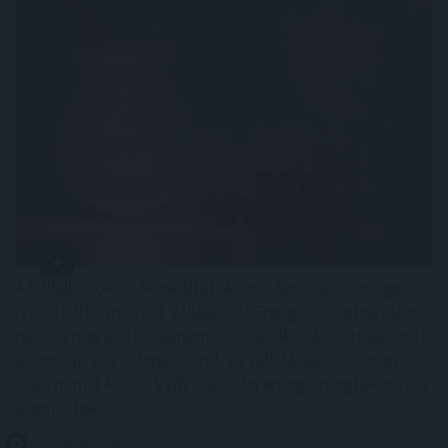
A Vállalkozók és Munkáltatók Országos Szövetsége
(VOSZ) által indított Vállalkozói Energiaösszefogáshoz
néhány nap alatt csaknem 350 vállalkozás csatlakozott
az ország 202 településéről, és vállalásaik összesen
több mint 145 000 kWh csúcsidei energiamegtakarítást
jelentettek.
2026. 08. 09. 05:00