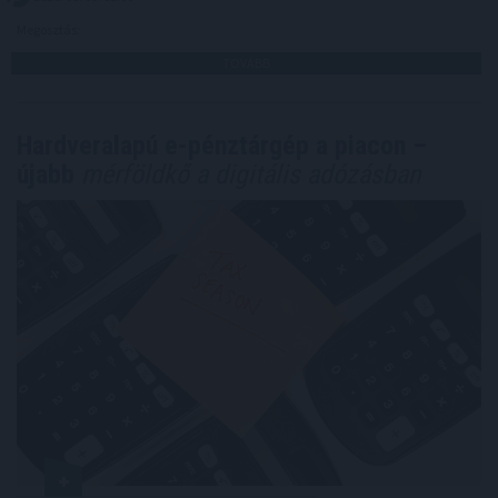
Megosztás:
TOVÁBB
Hardveralapú e-pénztárgép a piacon –
újabb
mérföldkő a digitális adózásban