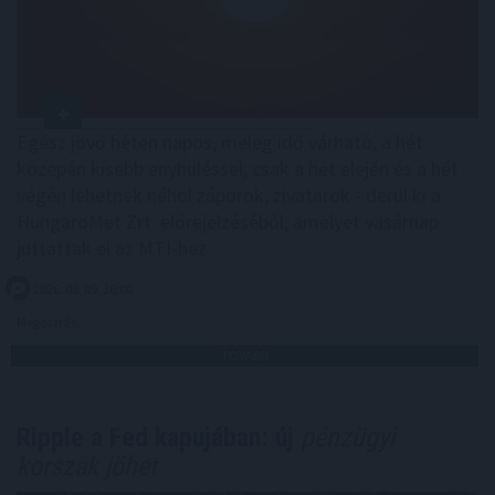
Egész jövő héten napos, meleg idő várható, a hét
közepén kisebb enyhüléssel; csak a hét elején és a hét
végén lehetnek néhol záporok, zivatarok - derül ki a
HungaroMet Zrt. előrejelzéséből, amelyet vasárnap
juttattak el az MTI-hez.
2026. 08. 09. 16:00
Megosztás:
TOVÁBB
Ripple a Fed kapujában: új
pénzügyi
korszak jöhet