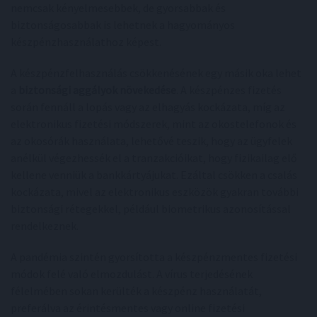
nemcsak kényelmesebbek, de gyorsabbak és
biztonságosabbak is lehetnek a hagyományos
készpénzhasználathoz képest.
A készpénzfelhasználás csökkenésének egy másik oka lehet
a
biztonsági aggályok növekedése
. A készpénzes fizetés
során fennáll a lopás vagy az elhagyás kockázata, míg az
elektronikus fizetési módszerek, mint az okostelefonok és
az okosórák használata, lehetővé teszik, hogy az ügyfelek
anélkül végezhessék el a tranzakcióikat, hogy fizikailag elő
kellene venniük a bankkártyájukat. Ezáltal csökken a csalás
kockázata, mivel az elektronikus eszközök gyakran további
biztonsági rétegekkel, például biometrikus azonosítással
rendelkeznek.
A pandémia szintén gyorsította a készpénzmentes fizetési
módok felé való elmozdulást. A vírus terjedésének
félelmében sokan kerülték a készpénz használatát,
preferálva az érintésmentes vagy online fizetési