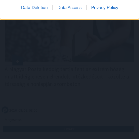
Data Deletion
Data Access
Privacy Policy
A Magyar Posta keddig tartja fent az extrém hőség
miatt ideiglenesen elrendelt intézkedéseit - közölte a
társaság a honlapján szombaton.
2026. 08. 09. 08:00
Megosztás:
TOVÁBB