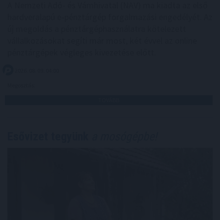
A Nemzeti Adó- és Vámhivatal (NAV) ma kiadta az első
hardveralapú e-pénztárgép forgalmazási engedélyét. Az
új megoldás a pénztárgéphasználatra kötelezett
vállalkozásokat segíti már most, két évvel az online
pénztárgépek végleges kivezetése előtt.
2026. 08. 09. 04:00
Megosztás:
TOVÁBB
Esővizet tegyünk
a mosógépbe!