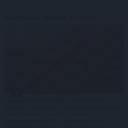
Másodfokúra csökkent
a riasztás
Szombat hajnalban helyreállt a vízszolgáltatás
Budapest III. kerületében a Jós utcában, ahol pénteken
csőtörés történt - közölte a kormány a
hőségriasztásról készült, szombaton közzétett
jelentésében a kormany.hu oldalon. Szombattól az