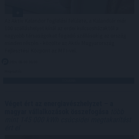
Az Aktív Kalandor foglalási felülete, a Kalandtár már
100 szálláshelyet kínál az erdei kulcsosházaktól a
nagyobb társaságokat fogadó szállásokig az ország
minden részén - közölte az Aktív Magyarország
Fejlesztési Központ az MTI-vel.
2026. 08. 09. 06:00
Megosztás:
TOVÁBB
Véget ért az energiavészhelyzet – a
magyar vállalkozások összefogása
több
mint 145 000 kWh csúcsidei megtakarítást
ért el