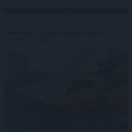
Megosztás:
TOVÁBB
Több mint 116 ezer beteget láttak
el a
mentők júliusban