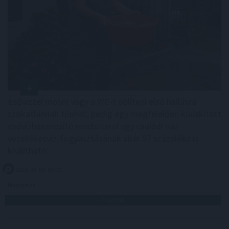
Esővízzel mosni vagy a WC-t öblíteni első hallásra
szokatlannak tűnhet, pedig egy megfelelően kialakított
esővízhasznosító rendszerrel egy családi ház
vezetékesvíz-fogyasztásának akár 57 százaléka is
kiváltható.
2026. 08. 09. 03:00
Megosztás:
TOVÁBB