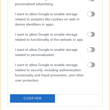
personalized advertising.
Történelmi mélypontra csökkent a Lake Mead, az
I want to allow Google to enable storage
Egyesült Államok legnagyobb víztározójának vízszintje
related to analytics like cookies on web or
szombaton – derül ki a vízügyi hatóságok adataiból.
device identifiers in apps.
I want to allow Google to enable storage
related to functionality of the website or app.
2026. 08. 09. 09:00
I want to allow Google to enable storage
Megosztás:
related to personalization.
TOVÁBB
I want to allow Google to enable storage
related to security, including authentication
functionality and fraud prevention, and other
Keddig tartja fent az extrém hőség miatt
user protection.
bevezetett intézkedéseit a Posta
CONFIRM