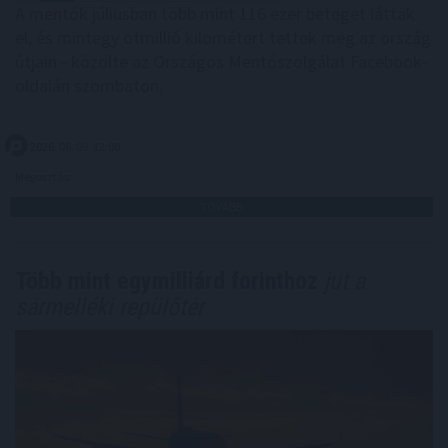
A mentők júliusban több mint 116 ezer beteget láttak
el, és mintegy ötmillió kilométert tettek meg az ország
útjain - közölte az Országos Mentőszolgálat Facebook-
oldalán szombaton.
2026. 08. 09. 12:00
Megosztás:
TOVÁBB
Több mint egymilliárd forinthoz
jut a
sármelléki repülőtér