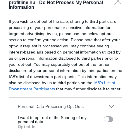
24 órás várakozás a kriptóra? Brazília
profitline.hu -
Do Not Process My Personal
szigorítja a digitális átutalásokat
Information
If you wish to opt-out of the sale, sharing to third parties, or
processing of your personal or sensitive information for
targeted advertising by us, please use the below opt-out
section to confirm your selection. Please note that after your
opt-out request is processed you may continue seeing
interest-based ads based on personal information utilized by
us or personal information disclosed to third parties prior to
your opt-out. You may separately opt-out of the further
disclosure of your personal information by third parties on the
IAB’s list of downstream participants. This information may
also be disclosed by us to third parties on the
IAB’s List of
Downstream Participants
that may further disclose it to other
Brazília központi bankja új szabályozással lép fel a
third parties.
kriptovalutás csalások ellen: 2027. január 1-jétől
bizonyos, 10 000 dollár feletti kriptoátutalásokat akár
Please note that this website/app uses one or more Google
Personal Data Processing Opt Outs
24 órára visszatarthatnak a szolgáltatók.
services and may gather and store information including but
not limited to your visit or usage behaviour. You may click to
I want to opt-out of the Sharing of my
personal data.
grant or deny consent to Google and its third-party tags to
Opted In
2026. 08. 09. 10:00
use your data for below specified purposes in below Google