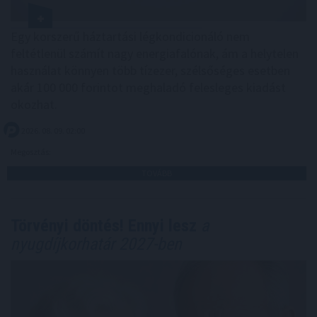
Egy korszerű háztartási légkondicionáló nem
feltétlenül számít nagy energiafalónak, ám a helytelen
használat könnyen több tízezer, szélsőséges esetben
akár 100 000 forintot meghaladó felesleges kiadást
okozhat.
2026. 08. 09. 02:00
Megosztás:
TOVÁBB
Törvényi döntés! Ennyi lesz
a
nyugdíjkorhatár 2027-ben