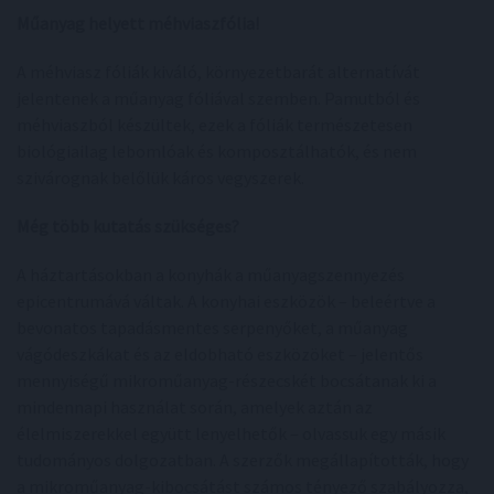
Műanyag helyett méhviaszfólia!
A méhviasz fóliák kiváló, környezetbarát alternatívát
jelentenek a műanyag fóliával szemben. Pamutból és
méhviaszból készültek, ezek a fóliák természetesen
biológiailag lebomlóak és komposztálhatók, és nem
szivárognak belőlük káros vegyszerek.
Még több kutatás szükséges?
A háztartásokban a konyhák a műanyagszennyezés
epicentrumává váltak. A konyhai eszközök – beleértve a
bevonatos tapadásmentes serpenyőket, a műanyag
vágódeszkákat és az eldobható eszközöket – jelentős
mennyiségű mikroműanyag-részecskét bocsátanak ki a
mindennapi használat során, amelyek aztán az
élelmiszerekkel együtt lenyelhetők – olvassuk egy másik
tudományos dolgozatban. A szerzők megállapították, hogy
a mikroműanyag-kibocsátást számos tényező szabályozza,