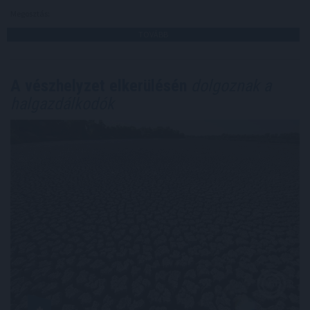
Megosztás:
TOVÁBB
A vészhelyzet elkerülésén
dolgoznak a
halgazdálkodók