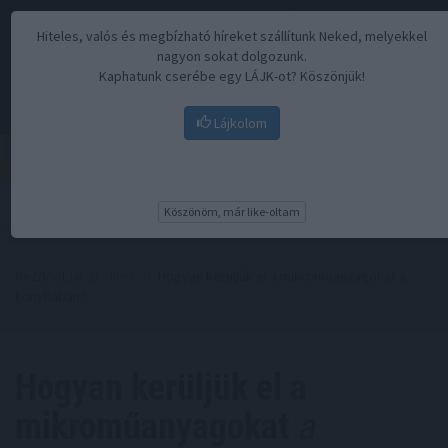
Hiteles, valós és megbízható híreket szállítunk Neked, melyekkel
nagyon sokat dolgozunk.
Kaphatunk cserébe egy LÁJK-ot? Köszönjük!
Lájkolom
Menü
Köszönöm, már like-oltam
Kezdőoldal
//
Hírek
// Hogyan kerüljük el a mikroműanyagokat a
konyhában?​
Hogyan kerüljük el a
mikroműanyagokat
a