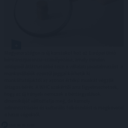
Magyarországon is új korszakot hoz az Európai Unió
bértranszparencia-szabályozása, amely minden
eddiginél átláthatóbbá teszi a vállalati javadalmazást: a
munkavállalók ezentúl joggal kérhetik ki
munkáltatójuktól az azonos értékű munkát végzők
átlagos bérét. A WHC szakértői arra figyelmeztetnek,
hogy az új irányelv nemcsak a bértárgyalások
dinamikáját változtatja meg, de komoly
adminisztrációs és kulturális felkészülést is megkövetel
a hazai cégektől.
2026. 08. 06. 22:00