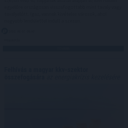
szezon első tíz napjának adatai alapján az idei roham
egyelőre országosan visszafogottabb mint tavaly vagy
tavalyelőtt. Igaz, vannak kivételes városok, ahol
nagyobb lendülettel indult a szezon.
2026. 08. 07. 08:00
Megosztás:
TOVÁBB
Felhívás a magyar kkv-szektor
összefogására
az energiakrízis kezelésére