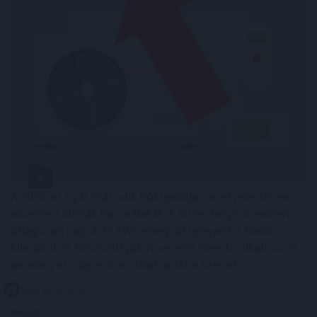
A 2026-os nyár második hőkupolája ismét jelentősen
növelte a klímák használatát. A hűtés helyszínenként
átlagosan napi 4,29 kWh energiát igényelt a Daikin
klímákat és hőszivattyúkat vezérlő Onecta alkalmazás
anonim, országos használati adatai szerint.
2026. 08. 07. 01:00
Megosztás: