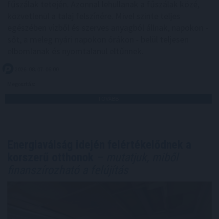
fűszálak tetején. Azonnal lehullanak a fűszálak közé,
közvetlenül a talaj felszínére. Mivel szinte teljes
egészében vízből és szerves anyagból állnak, napokon -
sőt, a meleg nyári napokon órákon - belül teljesen
elbomlanak és nyomtalanul eltűnnek.
2026. 08. 07. 06:00
Megosztás:
TOVÁBB
Energiaválság idején felértékelődnek a
korszerű otthonok
– mutatjuk, miből
finanszírozható a felújítás