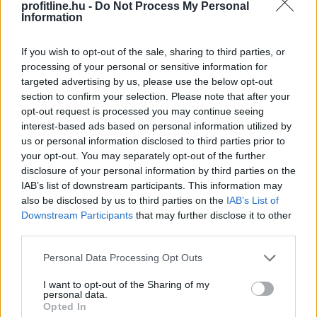
profitline.hu -
Do Not Process My Personal
TOVÁBB
Information
If you wish to opt-out of the sale, sharing to third parties, or
Megtorpant az áremelkedés, de sok eladó
processing of your personal or sensitive information for
még
mindig durván túlárazza eladó
targeted advertising by us, please use the below opt-out
ingatlanát
section to confirm your selection. Please note that after your
opt-out request is processed you may continue seeing
interest-based ads based on personal information utilized by
us or personal information disclosed to third parties prior to
your opt-out. You may separately opt-out of the further
disclosure of your personal information by third parties on the
IAB’s list of downstream participants. This information may
also be disclosed by us to third parties on the
IAB’s List of
Downstream Participants
that may further disclose it to other
third parties.
Please note that this website/app uses one or more Google
Personal Data Processing Opt Outs
services and may gather and store information including but
not limited to your visit or usage behaviour. You may click to
I want to opt-out of the Sharing of my
personal data.
grant or deny consent to Google and its third-party tags to
Opted In
use your data for below specified purposes in below Google