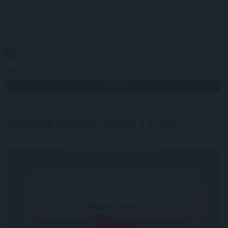
kognitív aktivitás — a tanulás, a mentálisan igényes
feladatok és az új ingerek — szoros összefüggésben áll
a szellemi hanyatlás alacsonyabb kockázatával .
2026. 08. 07. 02:00
Megosztás:
TOVÁBB
Hőkupola bezárult: bajban
a klímát
használók is