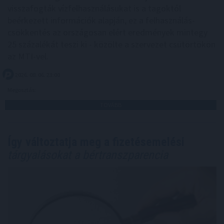
visszafogták vízfelhasználásukat is a tagoktól
beérkezett információk alapján, ez a felhasználás-
csökkentés az országosan elért eredmények mintegy
25 százalékát teszi ki - közölte a szervezet csütörtökön
az MTI-vel.
2026. 08. 06. 23:00
Megosztás:
TOVÁBB
Így változtatja meg a fizetésemelési
tárgyalásokat a bértranszparencia