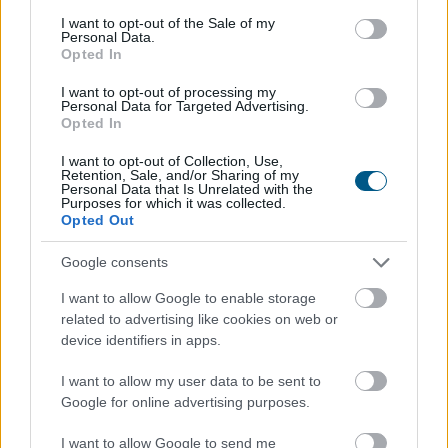
Annak ellenére, hogy az idei év második negyedévében
consent section.
I want to opt-out of the Sale of my
csökkentek az ingatlanárak, az eladók egy része
Personal Data.
továbbra is a korábbi piaci helyzetből indul ki a hirdetési
Opted In
árak meghatározásánál. A Balla Ingatlan szakértői
I want to opt-out of processing my
szerint ennek következtében még mindig gyakori az 5–
Personal Data for Targeted Advertising.
10 százalékos, sőt olykor a 15–20 százalékos túlárazás
Opted In
is, ami jelentősen megnehezítheti, vagy adott esetben
I want to opt-out of Collection, Use,
akár lehetetlenné is teszi az értékesítést.
Retention, Sale, and/or Sharing of my
Personal Data that Is Unrelated with the
Purposes for which it was collected.
2026. 08. 07. 04:00
Opted Out
Megosztás:
Google consents
TOVÁBB
I want to allow Google to enable storage
related to advertising like cookies on web or
Rekordhőség, rekordkockázat: a
device identifiers in apps.
klímaváltozás
már a vállalatok működését
I want to allow my user data to be sent to
is átírja
Google for online advertising purposes.
I want to allow Google to send me