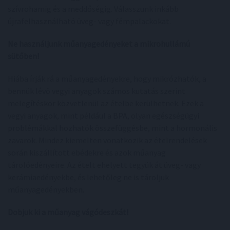
szívrohamig és a meddőségig. Válasszunk inkább
újrafelhasználható üveg- vagy fémpalackokat.
Ne használjunk műanyagedényeket a mikrohullámú
sütőben!
Hiába írják rá a műanyagedényekre, hogy mikrózhatók, a
bennük lévő vegyi anyagok számos kutatás szerint
melegítéskor közvetlenül az ételbe kerülhetnek. Ezek a
vegyi anyagok, mint például a BPA, olyan egészségügyi
problémákkal hozhatók összefüggésbe, mint a hormonális
zavarok. Mindez kiemelten vonatkozik az ételrendelések
során kiszállított ebédekre és azok műanyag
tárolóedényeire. Az ételt ehelyett tegyük át üveg- vagy
kerámiaedényekbe, és lehetőleg ne is tároljuk
műanyagedényekben.
Dobjuk ki a műanyag vágódeszkát!