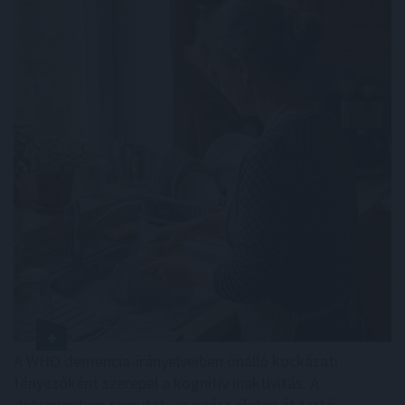
A WHO demencia-irányelveiben önálló kockázati
tényezőként szerepel a kognitív inaktivitás. A
dokumentum rámutat: az egész életen át tartó