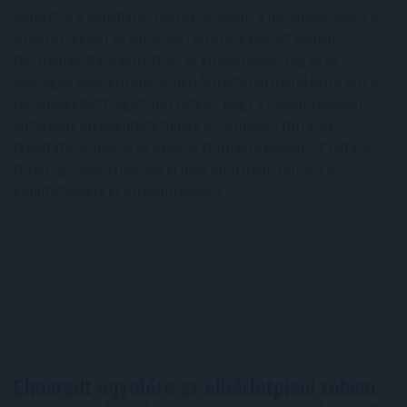
beleértve a konyhai eszközök anyagát, a használat idejét és
a hőmérsékleti viszonyokat, amelyek között azokat
használják. Rávilágítottak: az emberi egészség és az
ökológiai védelem érdekében feltétlenül mérsékelni kell a
műanyagkitettséget, hozzátéve, hogy a további jövőbeli
kutatások elengedhetetlenek a szennyező források
felkutatása, illetve az ökoszisztémákra gyakorolt hatása
terén. Így dolgozhatunk ki még jobb módszereket a
kimutatásukra és eltávolításukra.
Elmaradt egyelőre az albérletpiaci roham -