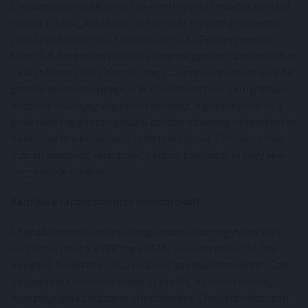
A műanyagdeszkákon való szeletelés során maga a konyhai
eszköz is sérül, aprózódik, felületéről rengeteg részecske
válik le és kerül bele az élelmiszerbe. Az Environmental
Science & Technology folyóiratban megjelent tanulmányban
a kutatók megállapították, hogy az emberek évente akár 50
gramm mikroműanyagnak is ki lehetnek téve a konyhában
használt műanyag vágódeszkák miatt. A polipropilén és a
polietilén vegyületek például apróbb műanyag-részecskékre
bomlanak le a késsel való szeletelés során. Érdemes tehát
más alternatívát választani, például bambusz, fa vagy akár
üveg vágódeszkákat.
Kerüljük a tapadásmentes bevonatokat!
A tapadásmentes edényeket gyakran olyan vegyszerekkel
vonják be, mint a PTFE vagy PFAS, amelyek melegítéskor
mérgező füstöket és részecskéket szabadíthatnak fel. Ezek
a vegyszerek beoldódhatnak az ételbe, és idővel komoly
egészségügyi kockázatot jelenthetnek. Ehelyett válasszon