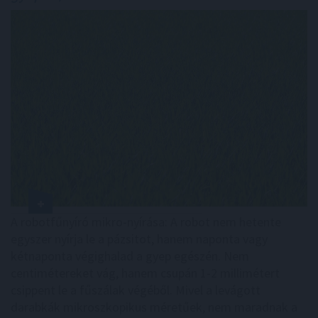
A robotfűnyíró mikro-nyírása: A robot nem hetente
egyszer nyírja le a pázsitot, hanem naponta vagy
kétnaponta végighalad a gyep egészén. Nem
centimétereket vág, hanem csupán 1-2 millimétert
csippent le a fűszálak végéből. Mivel a levágott
darabkák mikroszkopikus méretűek, nem maradnak a