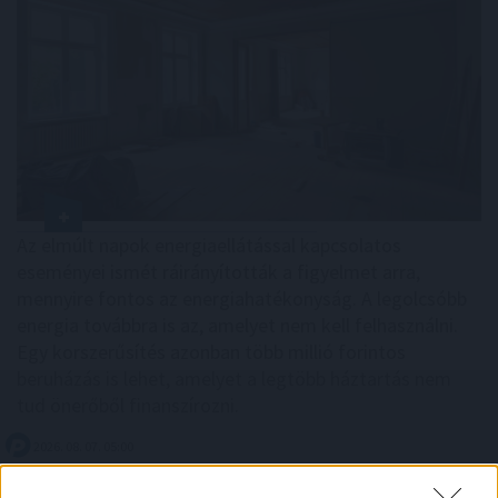
Az elmúlt napok energiaellátással kapcsolatos
eseményei ismét ráirányították a figyelmet arra,
mennyire fontos az energiahatékonyság. A legolcsóbb
energia továbbra is az, amelyet nem kell felhasználni.
Egy korszerűsítés azonban több millió forintos
beruházás is lehet, amelyet a legtöbb háztartás nem
tud önerőből finanszírozni.
2026. 08. 07. 05:00
Megosztás: