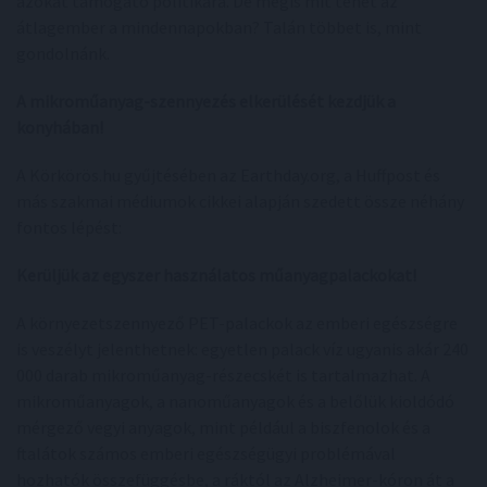
azokat támogató politikára. De mégis mit tehet az
átlagember a mindennapokban? Talán többet is, mint
gondolnánk.
A mikroműanyag-szennyezés elkerülését kezdjük a
konyhában!
A Körkörös.hu gyűjtésében az Earthday.org, a Huffpost és
más szakmai médiumok cikkei alapján szedett össze néhány
fontos lépést:
Kerüljük az egyszer használatos műanyagpalackokat!
A környezetszennyező PET-palackok az emberi egészségre
is veszélyt jelenthetnek: egyetlen palack víz ugyanis akár 240
000 darab mikroműanyag-részecskét is tartalmazhat. A
mikroműanyagok, a nanoműanyagok és a belőlük kioldódó
mérgező vegyi anyagok, mint például a biszfenolok és a
ftalátok számos emberi egészségügyi problémával
hozhatók összefüggésbe, a ráktól az Alzheimer-kóron át a