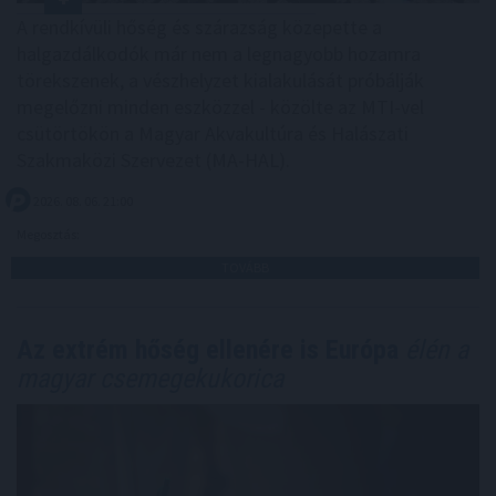
A rendkívüli hőség és szárazság közepette a
halgazdálkodók már nem a legnagyobb hozamra
törekszenek, a vészhelyzet kialakulását próbálják
megelőzni minden eszközzel - közölte az MTI-vel
csütörtökön a Magyar Akvakultúra és Halászati
Szakmaközi Szervezet (MA-HAL).
2026. 08. 06. 21:00
Megosztás:
TOVÁBB
Az extrém hőség ellenére is Európa
élén a
magyar csemegekukorica