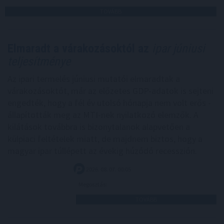
TOVÁBB
Elmaradt a várakozásoktól az
ipar júniusi
teljesítménye
Az ipari termelés júniusi mutatói elmaradtak a
várakozásoktót, már az előzetes GDP-adatok is sejteni
engedték, hogy a fél év utolsó hónapja nem volt erős -
állapították meg az MTI-nek nyilatkozó elemzők. A
kilátások továbbra is bizonytalanok alapvetően a
külpiaci feltételek miatt, de majdnem biztos, hogy a
magyar ipar túllépett az évekig húzódó recesszión.
2026. 08. 07. 00:05
Megosztás:
TOVÁBB