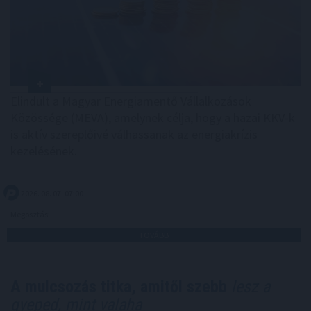
Elindult a Magyar Energiamentő Vállalkozások
Közössége (MEVA), amelynek célja, hogy a hazai KKV-k
is aktív szereplőivé válhassanak az energiakrízis
kezelésének.
2026. 08. 07. 07:00
Megosztás:
TOVÁBB
A mulcsozás titka, amitől szebb
lesz a
gyeped, mint valaha