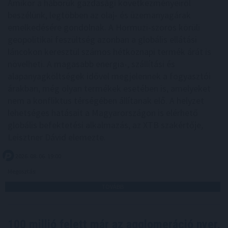
Amikor a háborúk gazdasági következményeiről
beszélünk, legtöbben az olaj- és üzemanyagárak
emelkedésére gondolnak. A Hormuzi-szoros körüli
geopolitikai feszültség azonban a globális ellátási
láncokon keresztül számos hétköznapi termék árát is
növelheti. A magasabb energia-, szállítási és
alapanyagköltségek idővel megjelennek a fogyasztói
árakban, még olyan termékek esetében is, amelyeket
nem a konfliktus térségében állítanak elő. A helyzet
lehetséges hatásait a Magyarországon is elérhető
globális befektetési alkalmazás, az XTB szakértője,
Leisztner Dávid elemezte.
2026. 08. 06. 19:00
Megosztás:
TOVÁBB
100 millió felett már az agglomeráció nyer,