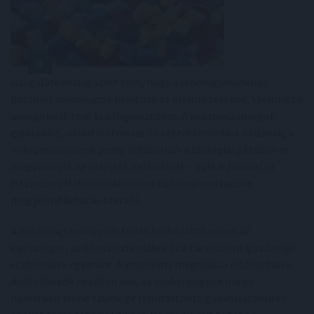
vizsgálatokkal igazolt tény, hogy a csomagolásokhoz
használt műanyagok bejutnak az élelmiszerekbe, szennyező
anyagoknak téve ki a fogyasztókat. A mikroműanyagok
gyulladást, oxidatív stresszt és szervkárosodást okoznak, a
mikroműanyagok pedig áthatolnak a biológiai gátakon és
megzavarják az őssejtek működését – írják a Journal of
Hazardous Materials Advances tudományos lapban
megjelent kutatás szerzői.
A műanyagszennyezés tehát kockázatot jelent az
egészségre, az ökoszisztémákra és a társadalmi-gazdasági
stabilitásra egyaránt. A probléma megoldása elsősorban a
döntéshozók kezében van, az emberiségnek minél
hamarább lenne szüksége fenntartható gyakorlatokra és