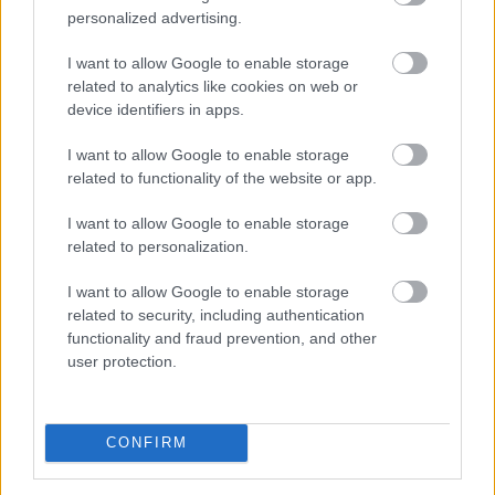
personalized advertising.
I want to allow Google to enable storage
related to analytics like cookies on web or
device identifiers in apps.
I want to allow Google to enable storage
related to functionality of the website or app.
I want to allow Google to enable storage
related to personalization.
I want to allow Google to enable storage
related to security, including authentication
A kormány augusztus 1-jén módosította a
functionality and fraud prevention, and other
villamosenergia-ellátási válsághelyzet kezelésének
user protection.
szabályait, ami jól mutatja, hogy az energiaellátást
érintő kockázatok kezelése egyre nagyobb figyelmet
kap szabályozói oldalról is. A rekordalacsony dunai
CONFIRM
vízállás, a hőhullámok és az aszály egyértelművé teszik,
hogy a klímaváltozás már nem jövőbeli forgatókönyv: