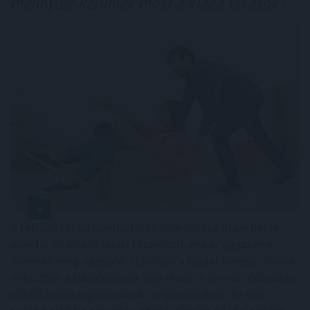
mennyibe kerülnek most a kiadó lakások?
A felsőoktatási ponthatárok kihirdetése utáni hetek
jelentik az albérletpiaci főszezont, ekkor egyszerre
jelennek meg nagyobb számban a lakást kereső diákok,
miközben a tulajdonosok egy része is erre az időszakra
időzíti kiadó ingatlanának meghirdetését. Az idei