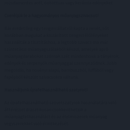
rozsdamentes acél, öntöttvas vagy kerámia edényeket.
Cseréljük le a hagyományos műanyagszivacsot!
Bár eredetileg egy tengeri állatról kapta a nevét, sőt
korábban magukat a kiszárított tengeri élőlényeket
használták a tisztításhoz, a legtöbb szivacs ma már
szintetikus műanyagszálakból készül, amelyek apró
műanyagdarabokat szórnak szét mindenhová: a tányérok,
edények és serpenyők műanyaggal szennyeződnek. Jobb
megoldás, ha növényi alapú, bambuszból, luffából vagy
fapépből készült szivacsokra váltunk.
Használjunk újrafelhasználható szatyrot!
Az újrafelhasználható szövetszatyrok használatára való
áttéréssel drasztikusan csökkenthetjük a
műanyagfelhasználást és az élelmiszerek műanyag
vegyszerekkel való érintkezését.