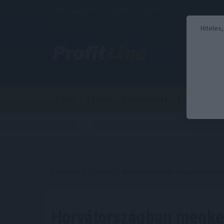
2026. augusztus 8., szombat - László
Hiteles
Hírek
Tőzsde
Kriptovaluta
Stabilcoin
Kezdőoldal
//
Hírek
// Horvátországban megkezdődik az ú
Horvátországban megkez