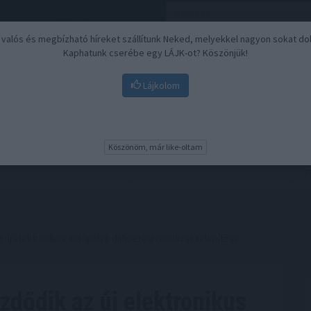
, valós és megbízható híreket szállítunk Neked, melyekkel nagyon sokat do
Kaphatunk cserébe egy LÁJK-ot? Köszönjük!
Lájkolom
Nyugdíj
Biztosítási befektetések
BU
Köszönöm, már like-oltam
j elektronikus autópálya-díjfizetési rendszer telepítése
dődik az új elektronikus