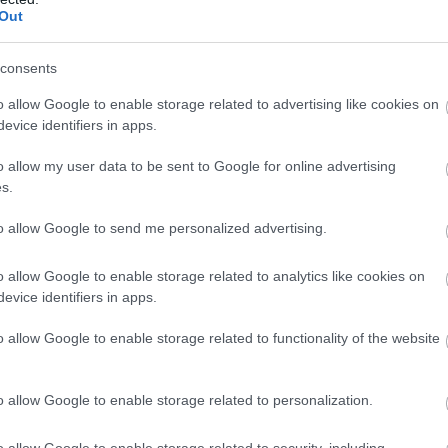
Out
ejlesztés kezdődött Békésen
consents
ió forint uniós támogatásból digitális
dzsment-rendszert alakítanak ki több
o allow Google to enable storage related to advertising like cookies on
evice identifiers in apps.
nyben és egyéb intézményben Békésen -
a az önkormányzat az MTI-t.
o allow my user data to be sent to Google for online advertising
s.
0:00
Megosztás:
TOVÁBB
to allow Google to send me personalized advertising.
o allow Google to enable storage related to analytics like cookies on
evice identifiers in apps.
avi 759 millió dollár forog a piacon
o allow Google to enable storage related to functionality of the website
 felpörgött a kriptokártyák használata: a havi
lumen már meghaladja a 759 millió dollárt, miközben
ezeti a piacot, és egyre több új szereplő szerez
o allow Google to enable storage related to personalization.
. A trend azt mutatja, hogy a stabilcoinok egyre
pnek a kriptotőzsdék világából, és valódi, mindennapi
o allow Google to enable storage related to security, including