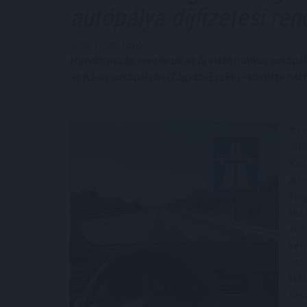
autópálya-díjfizetési ren
2025. 11. 03. 22:00
Horvátország megkezdi az új elektronikus autópálya
az A3-as autópályán (Zágráb-Eszék) - közölte hétf
Az 
áll
Kut
jel
for
lez
is.
tel
est
HAC
úts