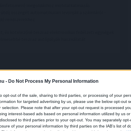
számfelismerő megoldáshoz mobilalkalmazás
 útdíj összegét automatikusan levonják a számláról -
dő rendszerekhez.
st, és kötelezővé teszi az elektronikus fedélzeti egységek
elmesebbé teszi az autópályák használatát
.hu -
Do Not Process My Personal Information
to opt-out of the sale, sharing to third parties, or processing of your per
formation for targeted advertising by us, please use the below opt-out s
r selection. Please note that after your opt-out request is processed y
ort,
csökkenőben az itthoni árak
eing interest-based ads based on personal information utilized by us or
ősödésére reagálva negyedével bővült a használt
disclosed to third parties prior to your opt-out. You may separately opt-
losure of your personal information by third parties on the IAB’s list of
tja Magyarországon az idén, miközben mérséklődik