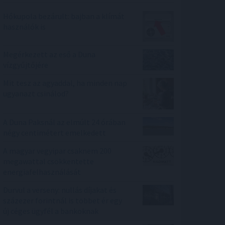
Hőkupola bezárult: bajban a klímát
használók is
Megérkezett az eső a Duna
vízgyűjtőjére
Mit tesz az agyaddal, ha minden nap
ugyanazt csinálod?
A Duna Paksnál az elmúlt 24 órában
négy centimétert emelkedett
A magyar vegyipar csaknem 200
megawattal csökkentette
energiafelhasználását
Durvul a verseny: nullás díjakat és
százezer forintnál is többet ér egy
új céges ügyfél a bankoknak