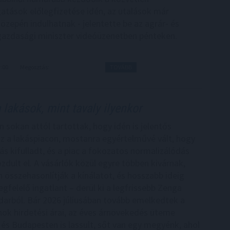
tások előlegfizetése idén, az utalások már
özepén indulhatnak - jelentette be az agrár- és
gazdasági miniszter videóüzenetben pénteken.
7:00
Megosztás:
TOVÁBB
 lakások, mint tavaly ilyenkor
n sokan attól tartottak, hogy idén is jelentős
sz a lakáspiacon, mostanra egyértelművé vált, hogy
ás kifulladt, és a piac a fokozatos normalizálódás
zdult el. A vásárlók közül egyre többen kivárnak,
 összehasonlítják a kínálatot, és hosszabb ideig
gfelelő ingatlant – derül ki a legfrissebb Zenga
darból. Bár 2026 júliusában tovább emelkedtek a
nok hirdetési árai, az éves árnövekedés üteme
és Budapesten is lassult, sőt van egy megyénk, ahol