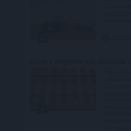
agrártámoga
augusztus k
élelmiszer-
2026. 08. 08. 0
Ebben a megyében már olcsóbbak
a
Míg év elejé
drágulás le
az árrobban
irányába mo
alaposabban
keresik a me
Ingatlan Ra
lakóingatla
országosan 