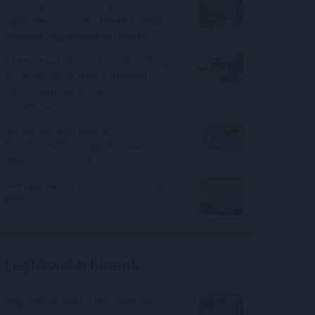
100 millió felett már az
agglomeráció nyer, kifelé tolódik a
drágább ingatlanok kereslete
A benzinkutaktól a boltok polcaiig:
így drágíthatja meg a Hormuzi-
szoros konfliktusa a
mindennapokat
Így változtatja meg a
fizetésemelési tárgyalásokat a
bértranszparencia
Tényleg nem a sörtől van a sörhas?
Akkor mitől?
Legfrissebb híreink
Negyedével nőtt a használtautó-