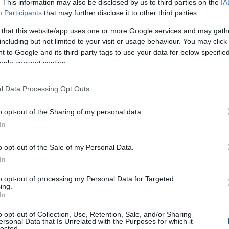
. This information may also be disclosed by us to third parties on the
IA
zint; a belföldön megvásárolt használt járművek
Participants
that may further disclose it to other third parties.
rendelkeznek azzal az előnnyel, hogy a kocsik
lenőrizhető - állapítja meg a Das WeltAuto az MTI-hez
 that this website/app uses one or more Google services and may gath
 közleményében.
including but not limited to your visit or usage behaviour. You may click 
 to Google and its third-party tags to use your data for below specifi
2:00
Megosztás:
TOVÁBB
ogle consent section.
l Data Processing Opt Outs
coinok
felgyorsíthatják a dollárosodást
o opt-out of the Sharing of my personal data.
kus védekezésnek tűnhet saját, helyi devizához
In
lcoint indítani a dolláralapú digitális tokenek
el szemben. Az IMF szerint azonban ez könnyen
o opt-out of the Sale of my Personal Data.
ülhet el: a helyi stabilcoinok akár még egyszerűbbé is
In
ollárba való menekülést, különösen a feltörekvő
to opt-out of processing my Personal Data for Targeted
ol eleve erős a devizagyengüléstől és inflációtól
ing.
.
In
1:00
Megosztás:
TOVÁBB
o opt-out of Collection, Use, Retention, Sale, and/or Sharing
ersonal Data that Is Unrelated with the Purposes for which it
lected.