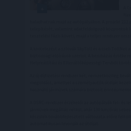
A C
fiz
haladhatnak majd az autópályákon. A projekt 212 po
telepítését, valamint adatfeldolgozó központok l
tesztelési fázis követi, majd a teljes rendszer or
A kivitelezést a szlovák SkyToll és a cseh TollNe
biztonsági előírások szerint. A beruházás értéke m
Helyreállítási és Ellenállóképességi Tervből történ
Az új díjfizetési rendszer két, nemzetközileg bev
megoldást, amellyel a személyautók útdíját kezel
használó járművek számára biztosít érintésmentes
A DSRC-rendszer érzékelői az autópályák fel- és 
járművek megállás nélkül, akár 130 km/órás sebess
készülék továbbfejlesztett változata: előre feltö
automatikusan levonják az útdíjat.