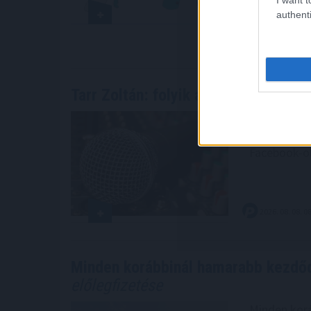
fizetőeszkö
authenti
2026. 08. 08. 0
Tarr Zoltán: folyik a vizsgálat és
átv
Folyik a viz
társadalmi 
Facebook-ol
2026. 08. 08. 0
Minden korábbinál hamarabb kezdőd
előlegfizetése
Minden korá