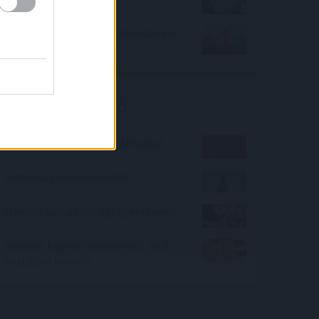
erősödése
Így nem lesz az első lakás vásárlása
kudarcok forrása
Kalkulátor ajánló
Mekkora FC Barcelona FAN vagy?
Biztonságosan napozok?
Mennyit kell aludni egy gyereknek?
Hányast kapnál irodalomból, ha 5.
osztályos lennél?