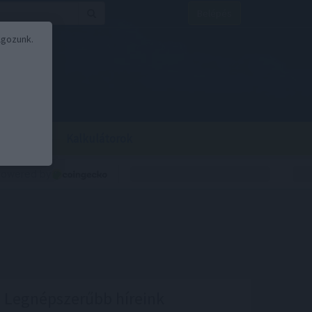
Belépés
lgozunk.
BOR
BIRS
Kalkulátorok
Legnépszerűbb híreink