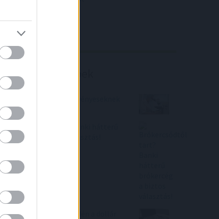
4IG elemzés
Richter elemzés
Befektetési tippek
Jó hírek a Richter részvényeseknek
Brókercsődtől tart? Banki hátterű
brókercég a biztos választás!
Sok országnak fájhat idén a dollár