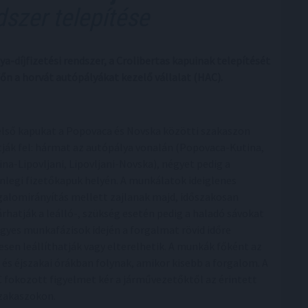
dszer telepítése
-díjfizetési rendszer, a Crolibertas kapuinak telepítését
őn a horvát autópályákat kezelő vállalat (HAC).
első kapukat a Popovaca és Novska közötti szakaszon
ítják fel: hármat az autópálya vonalán (Popovaca-Kutina,
ina-Lipovljani, Lipovljani-Novska), négyet pedig a
enlegi fizetőkapuk helyén. A munkálatok ideiglenes
galomirányítás mellett zajlanak majd, időszakosan
árhatják a leálló-, szükség esetén pedig a haladó sávokat
 Egyes munkafázisok idején a forgalmat rövid időre
jesen leállíthatják vagy elterelhetik. A munkák főként az
i és éjszakai órákban folynak, amikor kisebb a forgalom. A
 fokozott figyelmet kér a járművezetőktől az érintett
zakaszokon.