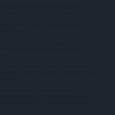
rolibertas rendszer bevezetésével megszűnik a
etőkapuknál való megállás, az autósok folyamatosan
rtál felállítását, fejlett informatikai berendezések
étrehozását tartalmazza. Az elemek telepítését
szágos próbaüzeme.
t alkotta konzorcium végzi a legmagasabb technológiai és
integy 80 millió euró, finanszírozása a Nemzeti
ik.
ált technológiát alkalmaz: az ALPR rendszámfelismerő
ik, valamint a DSRC technológiát, amely az ENC-eszközt
 fizetést.
lehajtóin elhelyezett fémvázakon működnek, így a
éggel haladhatnak át. A technológia a jelenlegi ENC-
ltött egyenleggel működik, amelyről a lehajtáskor