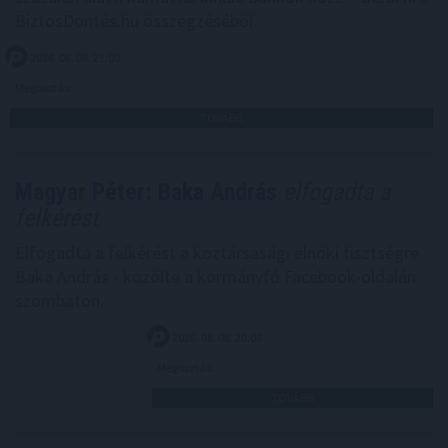
BiztosDöntés.hu összegzéséből.
2026. 08. 08. 21:00
Megosztás:
TOVÁBB
Magyar Péter: Baka András
elfogadta a
felkérést
Elfogadta a felkérést a köztársasági elnöki tisztségre
Baka András - közölte a kormányfő Facebook-oldalán
szombaton.
2026. 08. 08. 20:00
Megosztás:
TOVÁBB