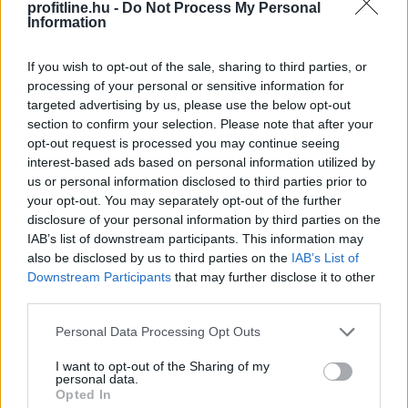
profitline.hu -
Do Not Process My Personal
újabb
mérföldkő a digitális adózásban
Information
If you wish to opt-out of the sale, sharing to third parties, or
processing of your personal or sensitive information for
targeted advertising by us, please use the below opt-out
section to confirm your selection. Please note that after your
opt-out request is processed you may continue seeing
interest-based ads based on personal information utilized by
us or personal information disclosed to third parties prior to
your opt-out. You may separately opt-out of the further
disclosure of your personal information by third parties on the
IAB’s list of downstream participants. This information may
also be disclosed by us to third parties on the
IAB’s List of
Downstream Participants
that may further disclose it to other
A Nemzeti Adó- és Vámhivatal (NAV) ma kiadta az első
third parties.
hardveralapú e-pénztárgép forgalmazási engedélyét. Az
Please note that this website/app uses one or more Google
új megoldás a pénztárgéphasználatra kötelezett
Personal Data Processing Opt Outs
services and may gather and store information including but
vállalkozásokat segíti már most, két évvel az online
not limited to your visit or usage behaviour. You may click to
I want to opt-out of the Sharing of my
pénztárgépek végleges kivezetése előtt.
personal data.
grant or deny consent to Google and its third-party tags to
Opted In
use your data for below specified purposes in below Google