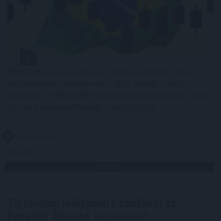
Brazília központi bankja új szabályozással lép fel a
kriptovalutás csalások ellen: 2027. január 1-jétől
bizonyos, 10 000 dollár feletti kriptoátutalásokat akár
24 órára visszatarthatnak a szolgáltatók.
2026. 08. 09. 10:00
Megosztás:
TOVÁBB
Történelmi mélypontra csökkent az
Egyesült Államok
legnagyobb