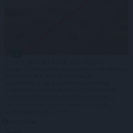
Szombat hajnalban helyreállt a vízszolgáltatás
Budapest III. kerületében a Jós utcában, ahol pénteken
csőtörés történt - közölte a kormány a
hőségriasztásról készült, szombaton közzétett
jelentésében a kormany.hu oldalon. Szombattól az
országos tisztifőorvos kedd éjfélig másodfokúra
mérsékelte az ország egész területére vonatkozó
harmadfokú hőségriasztást.
2026. 08. 09. 00:05
Megosztás: