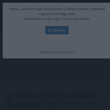
Hiteles, valós és megbízható híreket szállítunk Neked, melyekkel
nagyon sokat dolgozunk.
Kaphatunk cserébe egy LÁJK-ot? Köszönjük!
Lájkolom
Menü
Köszönöm, már like-oltam
Kezdőoldal
//
Hírek
// Így verik át most a csalók a cégeket és lopják
el a pénzt a bankszámlákról
Így verik át most a csalók a
cégeket és
lopják el a pénzt a