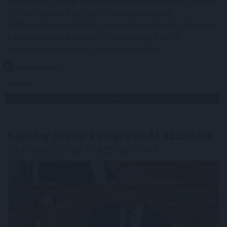
Megújította az Agrár- és Élelmiszergazdaságért Felelős
Minisztérium a Nemzeti Földalapba tartozó
földterületek megbízási szerződéssel történő átmeneti
hasznosításának rendjét - tette közzé a tárca
szombaton a kormány Facebook-oldalán.
2026. 08. 08. 23:00
Megosztás:
TOVÁBB
Kapitány István: a magyarok 84 százaléka
csatlakozott az összefogáshoz