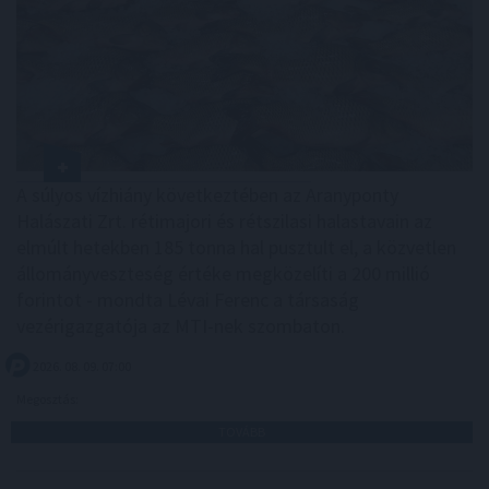
A súlyos vízhiány következtében az Aranyponty
Halászati Zrt. rétimajori és rétszilasi halastavain az
elmúlt hetekben 185 tonna hal pusztult el, a közvetlen
állományveszteség értéke megközelíti a 200 millió
forintot - mondta Lévai Ferenc a társaság
vezérigazgatója az MTI-nek szombaton.
2026. 08. 09. 07:00
Megosztás:
TOVÁBB