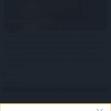
A Vállalkozók és Munkáltatók Országos Szövetsége
(VOSZ) által indított Vállalkozói Energiaösszefogáshoz
néhány nap alatt csaknem 350 vállalkozás csatlakozott
az ország 202 településéről, és vállalásaik összesen
több mint 145 000 kWh csúcsidei energiamegtakarítást
jelentettek.
2026. 08. 09. 05:00
Megosztás:
TOVÁBB
Hardveralapú e-pénztárgép a piacon –