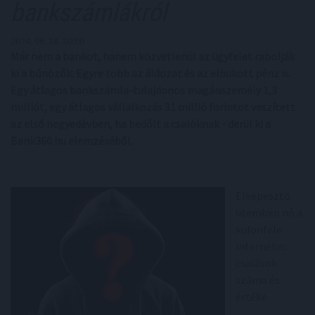
bankszámlákról
2024. 06. 18. 10:00
Már nem a bankot, hanem közvetlenül az ügyfelet rabolják
ki a bűnözők. Egyre több az áldozat és az elbukott pénz is.
Egy átlagos bankszámla-tulajdonos magánszemély 1,3
milliót, egy átlagos vállalkozás 31 millió forintot veszített
az első negyedévben, ha bedőlt a csalóknak - derül ki a
Bank360.hu elemzéséből.
Elképesztő
ütemben nő a
különféle
internetes
csalások
száma és
értéke