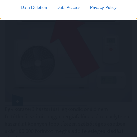
Data Deletion
Data Access
Privacy Policy
Egy korszerű háztartási légkondicionáló nem
feltétlenül számít nagy energiafalónak, ám a helytelen
használat könnyen több tízezer, szélsőséges esetben
akár 100 000 forintot meghaladó felesleges kiadást