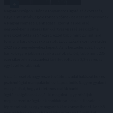
Magyarországon. Hiába a folyamatos ügyféltájékoztatás,
figyelemfelhívás, egyre többen dőlnek be a szélhámosoknak.
A Magyar Nemzeti Bank adatai szerint az idei első
negyedévben a sikeres bankkártyás visszaélések száma
megközelítette az 57 ezret, ezzel több mint 2,7 milliárd
forintnyi kárt okoztak a csalók. Ez 65 százalékos növekedés
2023 első negyedévéhez képest. Az is beszédes adat, hogy a
bankok egyre jobban szűrik a csalók akcióit, több mint 235
ezer sikertelen visszaélési kísérlet volt, ez a 2,2-szeres az
egy évvel korábbinak.
A csalási esetek nagy része továbbra is adathalászathoz és
pszichológiai manipulációhoz kapcsolódik. Nagyon gyakori
eset például, hogy a telefonos csalók banki
ügyfélszolgálatnak adják ki magukat, így próbálják
megszerezni az ügyfelek bankkártya-adatait. Ha valakit
lépre csalnak, az egyre nagyobb kárt könyvelhet el. Az első
negyedévben a bankok által leírt mintegy 1,8 milliárd