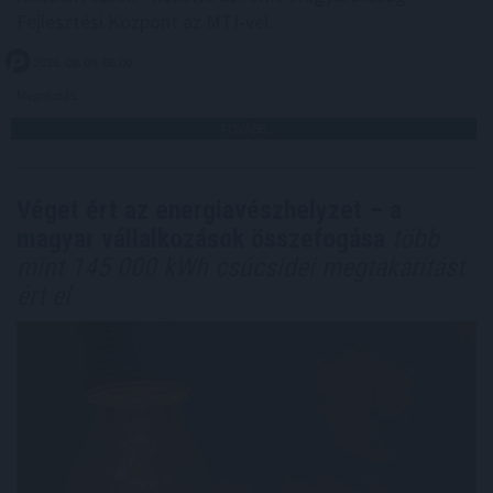
Fejlesztési Központ az MTI-vel.
2026. 08. 09. 06:00
Megosztás:
TOVÁBB
Véget ért az energiavészhelyzet – a
magyar vállalkozások összefogása
több
mint 145 000 kWh csúcsidei megtakarítást
ért el