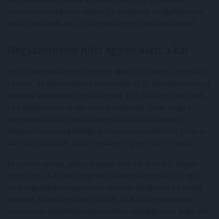
forintnyi bankkártyás kárból 1,3 milliárdot az ügyfeleknek
kellett viselniük, ez a 2,4-szeres az egy évvel korábbinak.
Négyszeresére nőtt egy év alatt a kár
Az első negyedévben több mint 4600 ezer sikeres visszaélés
történt, az ilyen csalások összértéke 13,37 milliárd forint, az
ezekhez kapcsolódó leírt kár pedig 11,6 milliárd forint volt,
ez a négyszerese az egy évvel korábbinak. Jó hír, hogy a
megakadályozott visszaélések száma 2023 közepétől
folyamatosan meghaladja a sikeres visszaélésekét, tehát a
bankok csalásokat szűrő rendszere egyre hatékonyabb.
Ez persze azokat, akiknek végül viselni kell a kárt, aligha
vigasztalja. A károk pedig milliós nagyságrendűek, az idei
első negyedévben egy sikeres akcióval átlagosan 2,9 millió
forintot zsákmányoltak a csalók. Az MNB ugyanakkor az
összesített adatokkal kapcsolatban megjegyezte, hogy volt