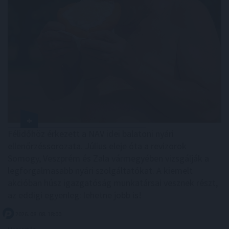
Félidőhöz érkezett a NAV idei balatoni nyári
ellenőrzéssorozata. Július eleje óta a revizorok
Somogy, Veszprém és Zala vármegyében vizsgálják a
legforgalmasabb nyári szolgáltatókat. A kiemelt
akcióban húsz igazgatóság munkatársai vesznek részt,
az eddigi egyenleg: lehetne jobb is!
2026. 08. 08. 18:00