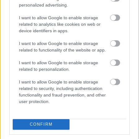
personalized advertising.
Esővízzel mosni vagy a WC-t öblíteni első hallásra
I want to allow Google to enable storage
szokatlannak tűnhet, pedig egy megfelelően kialakított
related to analytics like cookies on web or
device identifiers in apps.
esővízhasznosító rendszerrel egy családi ház
vezetékesvíz-fogyasztásának akár 57 százaléka is
I want to allow Google to enable storage
kiváltható.
related to functionality of the website or app.
2026. 08. 09. 03:00
I want to allow Google to enable storage
Megosztás:
related to personalization.
TOVÁBB
I want to allow Google to enable storage
related to security, including authentication
functionality and fraud prevention, and other
100.000 forint is lehet a klíma otthoni
user protection.
költsége, ha rosszul van beállítva?
CONFIRM