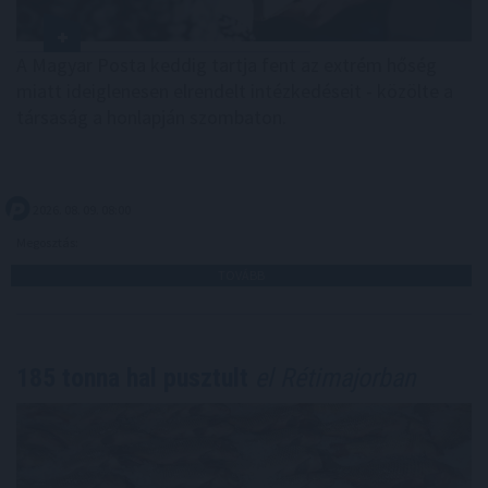
A Magyar Posta keddig tartja fent az extrém hőség
miatt ideiglenesen elrendelt intézkedéseit - közölte a
társaság a honlapján szombaton.
2026. 08. 09. 08:00
Megosztás:
TOVÁBB
185 tonna hal pusztult
el Rétimajorban