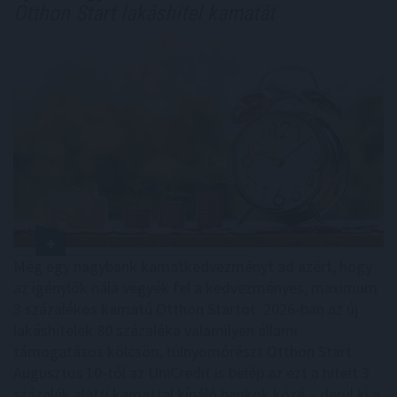
Otthon Start lakáshitel kamatát
Még egy nagybank kamatkedvezményt ad azért, hogy
az igénylők nála vegyék fel a kedvezményes, maximum
3 százalékos kamatú Otthon Startot. 2026-ban az új
lakáshitelek 80 százaléka valamilyen állami
támogatásos kölcsön, túlnyomórészt Otthon Start.
Augusztus 10-től az UniCredit is belép az ezt a hitelt 3
százalék alatti kamattal kínáló bankok közé – derül ki a