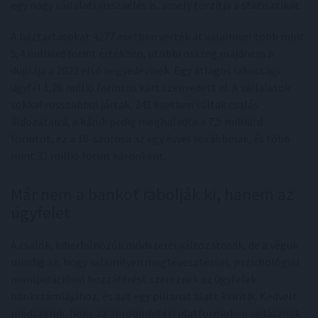
egy nagy vállalati visszaélés is, amely torzítja a statisztikát.
A háztartásokat 4277 esetben verték át valamivel több mint
5,4 milliárd forint értékben, utóbbi összeg majdnem a
duplája a 2023 első negyedévinek. Egy átlagos lakossági
ügyfél 1,26 millió forintos kárt szenvedett el. A vállalatok
sokkal rosszabbul jártak, 241 esetben váltak csalás
áldozataivá, a káruk pedig meghaladta a 7,5 milliárd
forintot, ez a 18-szorosa az egy évvel korábbinak, és több
mint 31 millió forint káronként.
Már nem a bankot rabolják ki, hanem az
ügyfelet
A csalók, kiberbűnözők módszerei változatosak, de a végük
mindig az, hogy valamilyen megtévesztéssel, pszichológiai
manipulációval hozzáférést szereznek az ügyfelek
bankszámlájához, és azt egy pillanat alatt kiürítik. Kedvelt
módszerük, hogy az apróhirdetési platformokon vadásznak