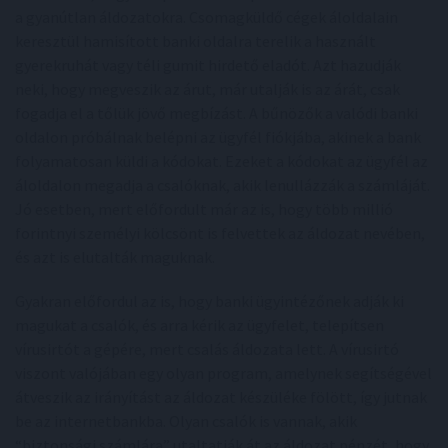
a gyanútlan áldozatokra. Csomagküldő cégek áloldalain
keresztül hamisított banki oldalra terelik a használt
gyerekruhát vagy téli gumit hirdető eladót. Azt hazudják
neki, hogy megveszik az árut, már utalják is az árát, csak
fogadja el a tőlük jövő megbízást. A bűnözők a valódi banki
oldalon próbálnak belépni az ügyfél fiókjába, akinek a bank
folyamatosan küldi a kódokat. Ezeket a kódokat az ügyfél az
áloldalon megadja a csalóknak, akik lenullázzák a számláját.
Jó esetben, mert előfordult már az is, hogy több millió
forintnyi személyi kölcsönt is felvettek az áldozat nevében,
és azt is elutalták maguknak.
Gyakran előfordul az is, hogy banki ügyintézőnek adják ki
magukat a csalók, és arra kérik az ügyfelet, telepítsen
vírusirtót a gépére, mert csalás áldozata lett. A vírusirtó
viszont valójában egy olyan program, amelynek segítségével
átveszik az irányítást az áldozat készüléke fölött, így jutnak
be az internetbankba. Olyan csalók is vannak, akik
“biztonsági számlára” utaltatják át az áldozat pénzét, hogy