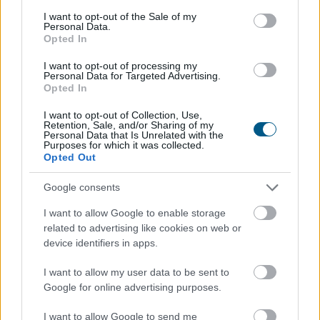
consent section.
I want to opt-out of the Sale of my
Personal Data.
Opted In
I want to opt-out of processing my
Personal Data for Targeted Advertising.
Opted In
I want to opt-out of Collection, Use,
Retention, Sale, and/or Sharing of my
Personal Data that Is Unrelated with the
Purposes for which it was collected.
Opted Out
Google consents
Látványosan felpörgött a kriptokártyák használata: a
havi fizetési volumen már meghaladja a 759 millió
I want to allow Google to enable storage
dollárt, miközben a RedotPay vezeti a piacot, és egyre
related to advertising like cookies on web or
több új szereplő szerez részesedést. A trend azt
device identifiers in apps.
mutatja, hogy a stabilcoinok egyre inkább kilépnek a
I want to allow my user data to be sent to
kriptotőzsdék világából, és valódi, mindennapi
Google for online advertising purposes.
fizetőeszközzé válhatnak.
I want to allow Google to send me
2026. 08. 08. 09:00