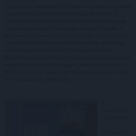
A Budapesti Értéktőzsde (BSE) nyitó csengetéssel ünnepelte
meg az InterCapital belépését a magyar tőkepiacra. A
zágrábi székhelyű InterCapital Securities Horvátország és
Szlovénia egyik vezető brókercége, valamint a zágrábi, a
ljubljanai és a bukaresti értéktőzsdék tagja. Az InterCapital
Csoport kiemelkedő szerepet játszik a közép- és délkelet-
európai piacokra fókuszáló ETF-ek fejlesztésében és
kezelésében. Az InterCapital budapesti tőzsdei megjelenése
várhatóan tovább erősíti a magyar tőkepiac nemzetközi
profilját, egyúttal támogatva a BSE stratégiai célját: a helyi
ETF-ökoszisztéma fejlesztését.
Az
ünnepségen
részt vettek
az
InterCapital