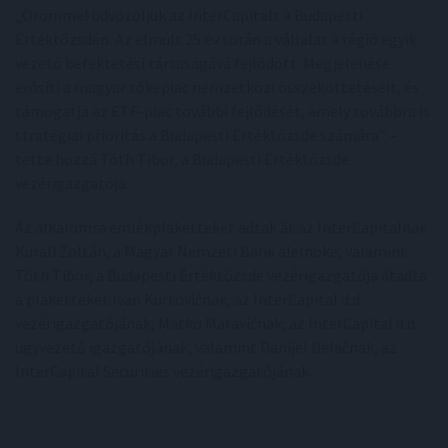
„Örömmel üdvözöljük az InterCapitalt a Budapesti
Értéktőzsdén. Az elmúlt 25 év során a vállalat a régió egyik
vezető befektetési társaságává fejlődött. Megjelenése
erősíti a magyar tőkepiac nemzetközi összeköttetéseit, és
támogatja az ETF-piac további fejlődését, amely továbbra is
stratégiai prioritás a Budapesti Értéktőzsde számára” –
tette hozzá Tóth Tibor, a Budapesti Értéktőzsde
vezérigazgatója.
Az alkalomra emlékplaketteket adtak át az InterCapitalnak.
Kurali Zoltán, a Magyar Nemzeti Bank alelnöke, valamint
Tóth Tibor, a Budapesti Értéktőzsde vezérigazgatója átadta
a plaketteket Ivan Kurtovićnak, az InterCapital d.d.
vezérigazgatójának, Matko Maravićnak, az InterCapital d.d.
ügyvezető igazgatójának, valamint Danijel Delačnak, az
InterCapital Securities vezérigazgatójának.