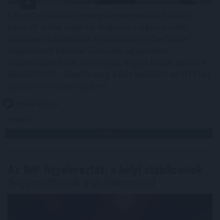
A forint erősödésére reagálva negyedével bővült a
használt autók importja Magyarországon az idén,
miközben mérséklődik a piaci árszint; a belföldön
megvásárolt használt járművek ugyanakkor
rendelkeznek azzal az előnnyel, hogy a kocsik előélete
ellenőrizhető - állapítja meg a Das WeltAuto az MTI-hez
eljuttatott közleményében.
2026. 08. 08. 12:00
Megosztás:
TOVÁBB
Az IMF figyelmeztet: a helyi stabilcoinok
felgyorsíthatják a dollárosodást