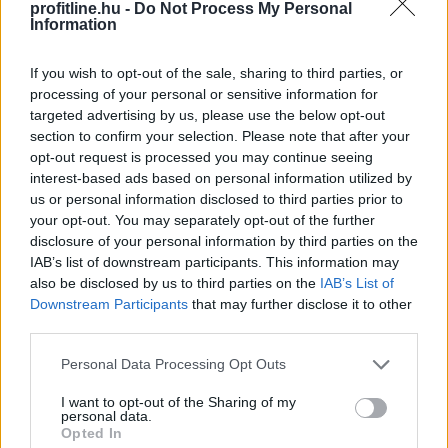
profitline.hu -
Do Not Process My Personal
Information
If you wish to opt-out of the sale, sharing to third parties, or
processing of your personal or sensitive information for
targeted advertising by us, please use the below opt-out
Kétszázmillió forint uniós támogatásból digitális
section to confirm your selection. Please note that after your
energiamenedzsment-rendszert alakítanak ki több
opt-out request is processed you may continue seeing
közintézményben és egyéb intézményben Békésen -
interest-based ads based on personal information utilized by
tájékoztatta az önkormányzat az MTI-t.
us or personal information disclosed to third parties prior to
your opt-out. You may separately opt-out of the further
disclosure of your personal information by third parties on the
2026. 08. 08. 10:00
IAB’s list of downstream participants. This information may
also be disclosed by us to third parties on the
IAB’s List of
Megosztás:
Downstream Participants
that may further disclose it to other
TOVÁBB
third parties.
Please note that this website/app uses one or more Google
Personal Data Processing Opt Outs
services and may gather and store information including but
Kilőtt a kriptokártyás fizetés: már
havi 759
not limited to your visit or usage behaviour. You may click to
I want to opt-out of the Sharing of my
millió dollár forog a piacon
personal data.
grant or deny consent to Google and its third-party tags to
Opted In
use your data for below specified purposes in below Google