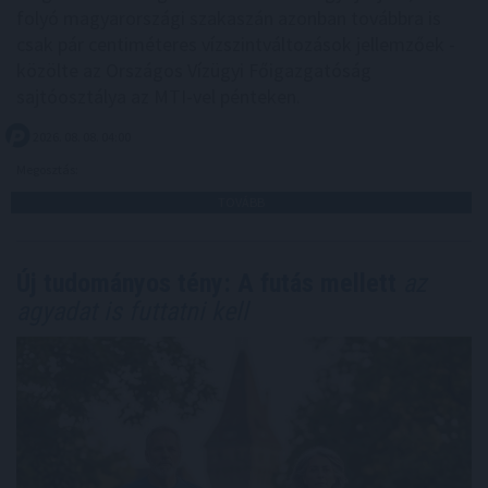
folyó magyarországi szakaszán azonban továbbra is
csak pár centiméteres vízszintváltozások jellemzőek -
közölte az Országos Vízügyi Főigazgatóság
sajtóosztálya az MTI-vel pénteken.
2026. 08. 08. 04:00
Megosztás:
TOVÁBB
Új tudományos tény: A futás mellett
az
agyadat is futtatni kell