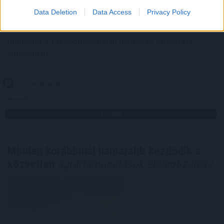
Data Deletion
Data Access
Privacy Policy
Folyik a vizsgálat és átvilágítás a közmédiánál - közölte
a társadalmi kapcsolatokért és kultúráért felelős
miniszter a Facebook-oldalán pénteken közzétett
videójában.
2026. 08. 08. 08:00
Megosztás:
TOVÁBB
Minden korábbinál hamarabb kezdődik a
közvetlen
agrártámogatások előlegfizetése