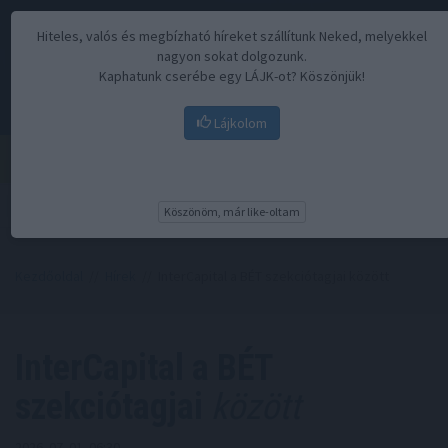
Hiteles, valós és megbízható híreket szállítunk Neked, melyekkel
nagyon sokat dolgozunk.
Kaphatunk cserébe egy LÁJK-ot? Köszönjük!
Lájkolom
Menü
Köszönöm, már like-oltam
Kezdőoldal
//
Hírek
// InterCapital a BÉT szekciótagjai között
InterCapital a BÉT
szekciótagjai
között
2026. 07. 01. 06:30