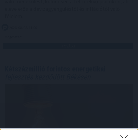
való menekülést, különösen a feltörekvő piacokon, ahol
eleve erős a devizagyengüléstől és inflációtól való
félelem.
2026. 08. 08. 11:00
Megosztás:
TOVÁBB
Kétszázmillió forintos energetikai
fejlesztés kezdődött Békésen