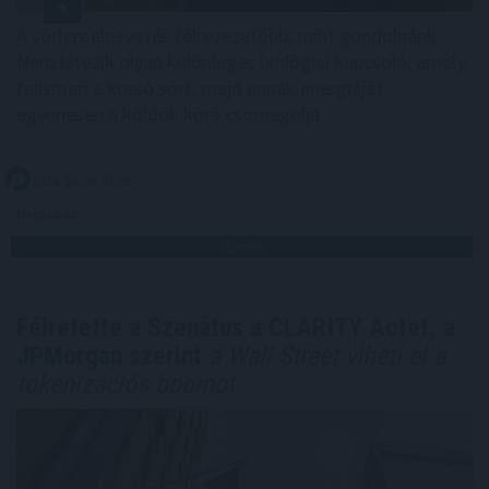
A sörhas elnevezés félrevezetőbb, mint gondolnánk.
Nem létezik olyan különleges biológiai kapcsoló, amely
felismeri a korsó sört, majd annak energiáját
egyenesen a köldök köré csomagolja.
2026. 08. 08. 01:00
Megosztás:
TOVÁBB
Félretette a Szenátus a CLARITY Actet, a
JPMorgan szerint
a Wall Street viheti el a
tokenizációs boomot