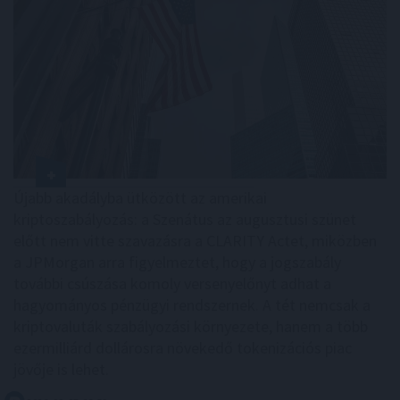
Újabb akadályba ütközött az amerikai
kriptoszabályozás: a Szenátus az augusztusi szünet
előtt nem vitte szavazásra a CLARITY Actet, miközben
a JPMorgan arra figyelmeztet, hogy a jogszabály
további csúszása komoly versenyelőnyt adhat a
hagyományos pénzügyi rendszernek. A tét nemcsak a
kriptovaluták szabályozási környezete, hanem a több
ezermilliárd dollárosra növekedő tokenizációs piac
jövője is lehet.