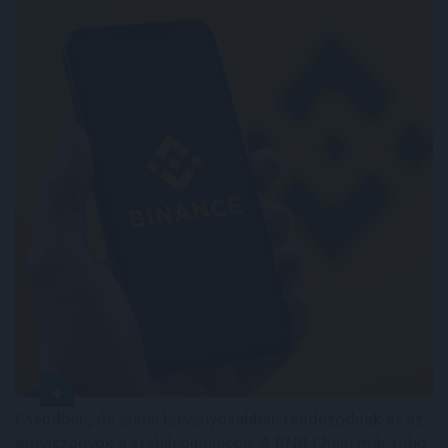
Csendben, de annál látványosabban rendeződnek át az
erőviszonyok a stabilcoinpiacon. A BNB Chain már több