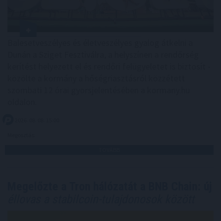
Balesetveszélyes és életveszélyes gyalog átkelni a
Dunán a Sziget Fesztiválra, a helyszínen a rendőrség
kerítést helyezett el és rendőri felügyeletet is biztosít -
közölte a kormány a hőségriasztásról közzétett
szombati 12 órai gyorsjelentésében a kormany.hu
oldalon.
2026. 08. 08. 15:00
Megosztás:
TOVÁBB
Megelőzte a Tron hálózatát a BNB Chain: új
éllovas a stabilcoin-tulajdonosok között