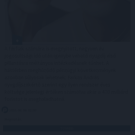
A férfiak számára is megnyitott, negyven év
jogosultsági idő után igénybe vehető nyugdíj első
pillantásra méltányos intézkedésnek tűnhet. A
háttérben meghúzódó pénzügyi következmények
azonban súlyosak lehetnek: Farkas András
nyugdíjszakértő szerint egy ilyen rendszer éves
költsége jelenlegi értéken számolva akár a 470 milliárd
forintot is meghaladhatná.
2026. 08. 08. 02:00
Megosztás:
TOVÁBB