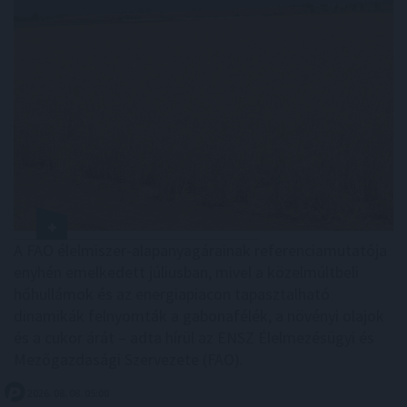
A FAO élelmiszer-alapanyagárainak referenciamutatója
enyhén emelkedett júliusban, mivel a közelmúltbeli
hőhullámok és az energiapiacon tapasztalható
dinamikák felnyomták a gabonafélék, a növényi olajok
és a cukor árát – adta hírül az ENSZ Élelmezésügyi és
Mezőgazdasági Szervezete (FAO).
2026. 08. 08. 05:00