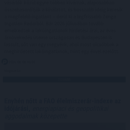
vásárlók közül egyre többen kivárnak, alaposabban
összehasonlítják a kínálatot, és hosszabb ideig keresik
a megfelelő ingatlant – derül ki a legfrissebb Zenga
Ingatlan Radarból. Bár 2026 júliusában tovább
emelkedtek a lakóingatlanok hirdetési árai, az éves
árnövekedés üteme országosan és Budapesten is
lassult, sőt van egy megyénk, ahol most olcsóbbak a
meghirdetett lakóingatlanok, mint egy évvel ezelőtt.
2026. 08. 08. 06:00
Megosztás:
TOVÁBB
Enyhén nőtt a FAO élelmiszerár-indexe az
időjárási,
energiapiaci és geopolitikai
aggodalmak közepette