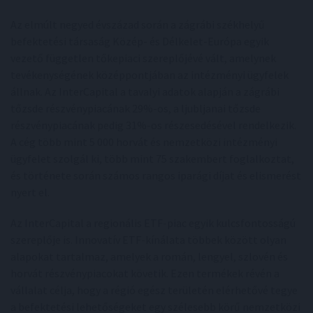
Az elmúlt negyed évszázad során a zágrábi székhelyű
befektetési társaság Közép- és Délkelet-Európa egyik
vezető független tőkepiaci szereplőjévé vált, amelynek
tevékenységének középpontjában az intézményi ügyfelek
állnak. Az InterCapital a tavalyi adatok alapján a zágrábi
tőzsde részvénypiacának 29%-os, a ljubljanai tőzsde
részvénypiacának pedig 31%-os részesedésével rendelkezik.
A cég több mint 5 000 horvát és nemzetközi intézményi
ügyfelet szolgál ki, több mint 75 szakembert foglalkoztat,
és története során számos rangos iparági díjat és elismerést
nyert el.
Az InterCapital a regionális ETF-piac egyik kulcsfontosságú
szereplője is. Innovatív ETF-kínálata többek között olyan
alapokat tartalmaz, amelyek a román, lengyel, szlovén és
horvát részvénypiacokat követik. Ezen termékek révén a
vállalat célja, hogy a régió egész területén elérhetővé tegye
a befektetési lehetőségeket egy szélesebb körű nemzetközi