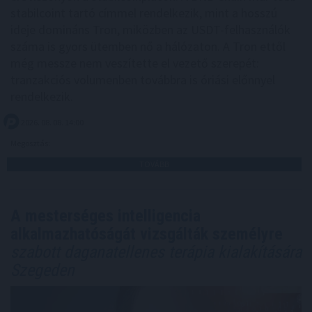
stabilcoint tartó címmel rendelkezik, mint a hosszú
ideje domináns Tron, miközben az USDT-felhasználók
száma is gyors ütemben nő a hálózaton. A Tron ettől
még messze nem veszítette el vezető szerepét:
tranzakciós volumenben továbbra is óriási előnnyel
rendelkezik.
2026. 08. 08. 14:00
Megosztás:
TOVÁBB
A mesterséges intelligencia
alkalmazhatóságát vizsgálták személyre
szabott daganatellenes terápia kialakítására
Szegeden