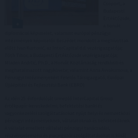
Csoport, a
Budapesti
Értéktőzsde,
a horvát
diplomáciai képviselet, valamint európai pénzügyi
intézmények képviselői. Beszédet mondott a meghívottak
előtt Ivan Kurtović, az InterCapital d.d. vezérigazgatója;
Tóth Tibor, a Budapesti Értéktőzsde vezérigazgatója;
Mladen Andrlić, Ph.D., a Horvát Köztársaság rendkívüli és
meghatalmazott nagykövete; valamint Anna Avvakumova, a
Pénzügyi Intézményekért Felelős Társigazgató, Európai
Újjáépítési és Fejlesztési Bank (EBRD).
Az idén 25. évfordulóját ünneplő InterCapital Group
értékpapír-kereskedelmi, befektetési banki és
vagyonkezelési szolgáltatásokat nyújt helyi és nemzetközi
pénzügyi intézményeknek, vállalatoknak és befektetőknek.
A vállalat emellett vállalati pénzügyi tanácsadási,
részvényelemzési és piacjegyzői szolgáltatásokat is kínál.