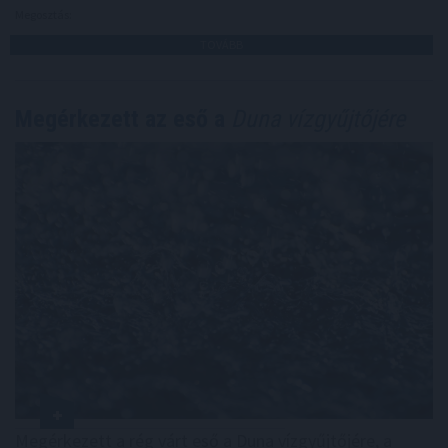
Megosztás:
TOVÁBB
Megérkezett az eső a
Duna vízgyűjtőjére
Megérkezett a rég várt eső a Duna vízgyűjtőjére, a