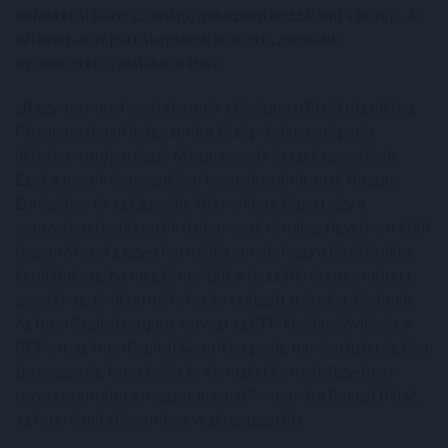
befektetői bázis számára, miközben hozzájárul a közép- és
délkelet-európai tőkepiacok közötti szorosabb
összeköttetés kialakításához.
„Nagy örömmel csatlakozunk a Budapesti Értéktőzsdéhez.
Fáradhatatlanul dolgozunk a közép-kelet-európai és
délkelet-európai régió tőkepiacainak összekapcsolásán.
Ezek a piacok önmagukban kicsinek számítanak Nyugat-
Európához és az Egyesült Államokhoz képest, így a
nemzetközi befektetők hajlamosak némileg figyelmen kívül
hagyni őket. Az egyetlen módja annak, hogy a látókörükbe
kerüljünk, az, ha megkönnyítjük a hozzáférést az említett
piacokhoz, és új termékeket és szolgáltatásokat kínálunk.
Az InterCapital csoport tervezi az ETF-kínálat bővítését a
BÉT-en, az InterCapital Securities pedig minden üzletágában
(piacjegyzés, kereskedés és elemzés) kiemelt figyelmet
tervez szentelni a magyar piacnak” – mondta Danijel Delač,
az InterCapital Securities vezérigazgatója.