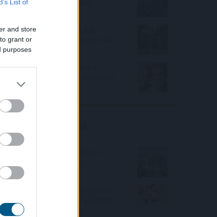
Megérkezett az eső a Duna
B’s List of
vízgyűjtőjére
Új tudományos tény: A futás
er and store
mellett az agyadat is futtatni kell
to grant or
ed purposes
A Nők40 nyugdíj után jöhet a
Férfiak40 nyugdíj? - 470 milliárdos
nyugdíjprogram
Friss elemzéseink
Fokozatos kamatcsökkentést
támogatnak az amerikai
jegybankárok
Örülhetnek a Richter befektetők -
piaci konszenzus feletti számokat
közölt a tőzsdei vállalat