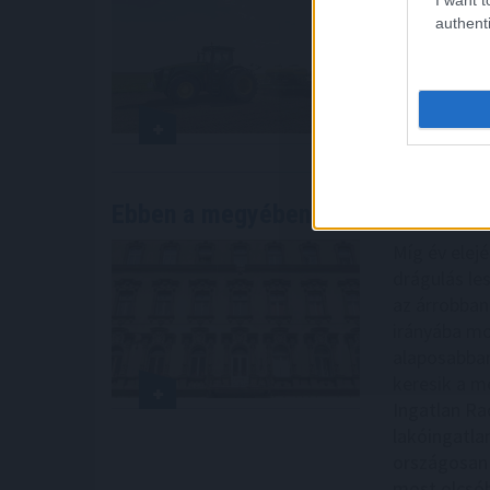
agrártámoga
authenti
augusztus k
élelmiszer-
2026. 08. 08. 0
Ebben a megyében már olcsóbbak
a
Míg év elejé
drágulás le
az árrobban
irányába mo
alaposabban
keresik a me
Ingatlan Ra
lakóingatla
országosan 
most olcsób