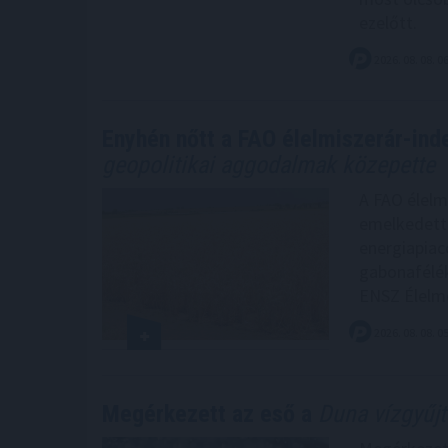
ezelőtt.
2026. 08. 08. 0
Enyhén nőtt a FAO élelmiszerár-inde
geopolitikai aggodalmak közepette
A FAO élelm
emelkedett 
energiapiac
gabonafélék,
ENSZ Élelme
2026. 08. 08. 0
Megérkezett az eső a
Duna vízgyűjt