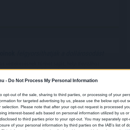
coinok
felgyorsíthatják a dollárosodást
kus védekezésnek tűnhet saját, helyi devizához
lcoint indítani a dolláralapú digitális tokenek
el szemben. Az IMF szerint azonban ez könnyen
.hu -
Do Not Process My Personal Information
ülhet el: a helyi stabilcoinok akár még egyszerűbbé is
ollárba való menekülést, különösen a feltörekvő
to opt-out of the sale, sharing to third parties, or processing of your per
ol eleve erős a devizagyengüléstől és inflációtól
formation for targeted advertising by us, please use the below opt-out s
.
r selection. Please note that after your opt-out request is processed y
eing interest-based ads based on personal information utilized by us or
1:00
Megosztás:
TOVÁBB
disclosed to third parties prior to your opt-out. You may separately opt-
losure of your personal information by third parties on the IAB’s list of