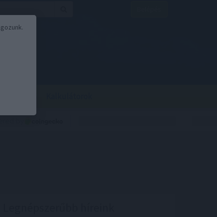
Belépés
lgozunk.
BOR
BIRS
Kalkulátorok
Legnépszerűbb híreink