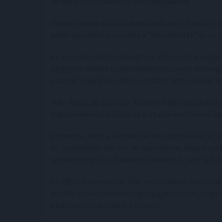
ha kudarcba fulladnak a béketárgyalások.
Donald Trump az iráni vezetők részéről érkező e
belüli hatalmi harcra utalt a "mérsékeltek" és az 
Az amerikai elnök washingtoni idő szerint a reggel
tárgyalók hétfőn Iszlámábádban lesznek, és hang
ésszerű" megállapodási javaslatot tett Iránnak. Re
Mike Waltz, az Egyesült Államok ENSZ-nagykövete 
hogy minden lehetőség az asztalon van Iránnal ka
Elismerte, hogy a támadások kiterjesztésével az i
az "eszkalációs létrán", de hozzátette, hogy a szó
egyben szolgálja a hadsereg érdekeit is, ami "a há
Az ENSZ-diplomata az NBC televíziónak adott mási
kötődő szervezeteknek régóta gyakorlatuk, hogy t
a katonai infrastruktúra elemeit.