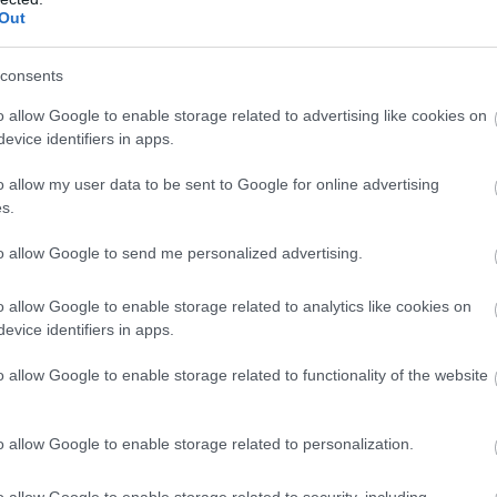
Out
9:00
Megosztás:
TOVÁBB
consents
o allow Google to enable storage related to advertising like cookies on
ilágítás a közmédiánál
evice identifiers in apps.
sgálat és átvilágítás a közmédiánál - közölte a
o allow my user data to be sent to Google for online advertising
kapcsolatokért és kultúráért felelős miniszter a
s.
dalán pénteken közzétett videójában.
to allow Google to send me personalized advertising.
o allow Google to enable storage related to analytics like cookies on
8:00
Megosztás:
TOVÁBB
evice identifiers in apps.
o allow Google to enable storage related to functionality of the website
ik a közvetlen
agrártámogatások
o allow Google to enable storage related to personalization.
bbinál hamarabb kezdődik a közvetlen
o allow Google to enable storage related to security, including