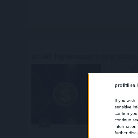
Az IMF figyelmeztet: a helyi stabil
Elsőre logi
kötött stabi
térnyerésév
profitline
visszafelé s
tehetik a d
If you wish 
piacokon, ah
sensitive in
való félelem
confirm you
continue se
2026. 08. 08. 1
information 
further disc