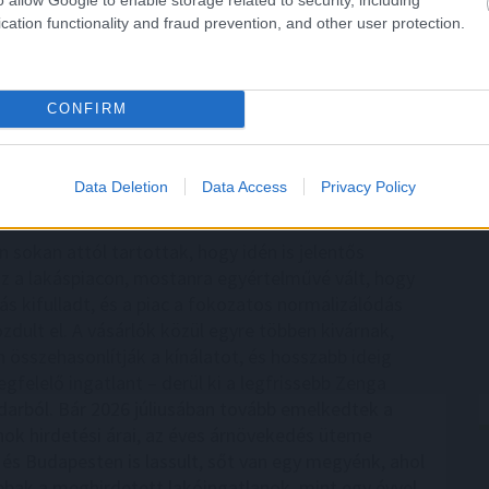
tások előlegfizetése idén, az utalások már
cation functionality and fraud prevention, and other user protection.
özepén indulhatnak - jelentette be az agrár- és
gazdasági miniszter videóüzenetben pénteken.
CONFIRM
7:00
Megosztás:
TOVÁBB
Data Deletion
Data Access
Privacy Policy
 lakások, mint tavaly ilyenkor
n sokan attól tartottak, hogy idén is jelentős
sz a lakáspiacon, mostanra egyértelművé vált, hogy
ás kifulladt, és a piac a fokozatos normalizálódás
zdult el. A vásárlók közül egyre többen kivárnak,
 összehasonlítják a kínálatot, és hosszabb ideig
gfelelő ingatlant – derül ki a legfrissebb Zenga
darból. Bár 2026 júliusában tovább emelkedtek a
nok hirdetési árai, az éves árnövekedés üteme
és Budapesten is lassult, sőt van egy megyénk, ahol
bak a meghirdetett lakóingatlanok, mint egy évvel