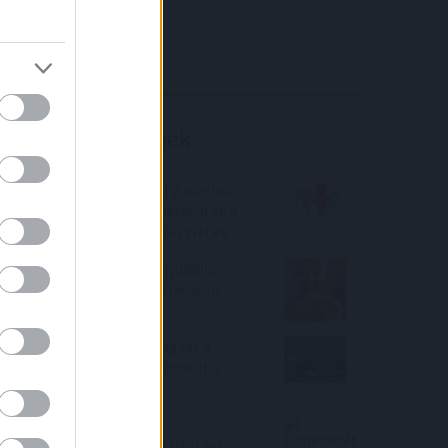
4IG elemzés
Richter elemzés
Befektetési tippek
Versenyez az inflációval a hitelek
drágulása - ennyivel emelkedtek a
törlesztők egy év alattrészletek
Már dollárban is lehet nyugdíja
annak a magyarnak, aki okosan
gondolkodik
Mi történt a héten a magyar a
tőzsdén? Melyik részvény volt a
nyerő?
Bankbetét helyett -
portfóliókezelési szolgáltatás!