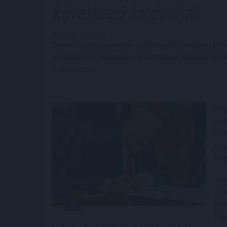
következő fordulóját
2026. 04. 20. 19:30
Donald Trump amerikai elnök szerint kedden tarth
képviselőivel Pakisztán fővárosában. Korábbi kijel
nyilatkozott.
Meg
nem
és 
tár
meg
"Ar
min
mer
fog