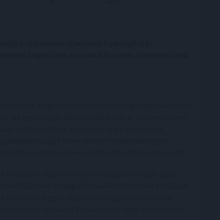
atják a tárgyalások következő fordulóját Irán
entéseit kiegészítve az elnök a Fox News hírtelevíziónak
ismételte, hogy amennyiben nincs megállapodás, és Irán
 ír alá egyezséget, akkor utasítást ad az iráni erőművek
hidak lerombolására. Elmondta, hogy az amerikai
gyalóküldöttséget Steve Witkoff elnöki különleges
bízott és Jared Kushner üzletember, diplomata vezeti.
ra készülünk, hogy keményebb csapást mérjünk rájuk,
t amit bármely ország elszenvedett bármikor korábban,
t nem lehet hagyni, hogy atomfegyverhez jussanak" -
almazott az elnök azt érzékeltetve, hogy mi történhet,