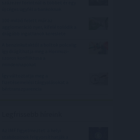
százezer forintnál is többet ér egy
új céges ügyfél a bankoknak
100 millió felett már az
agglomeráció nyer, kifelé tolódik a
drágább ingatlanok kereslete
A benzinkutaktól a boltok polcaiig:
így drágíthatja meg a Hormuzi-
szoros konfliktusa a
mindennapokat
Így változtatja meg a
fizetésemelési tárgyalásokat a
bértranszparencia
Legfrissebb híreink
Az IMF figyelmeztet: a helyi
stabilcoinok felgyorsíthatják a