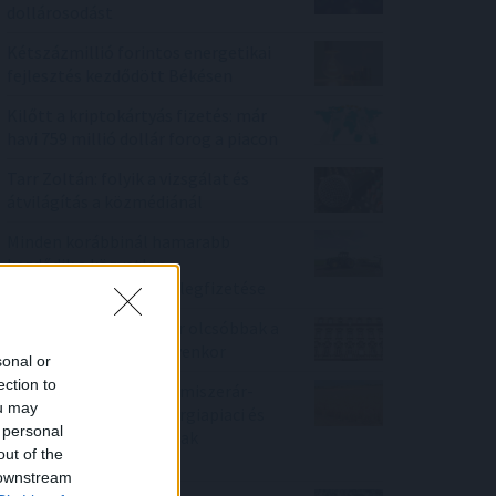
dollárosodást
Kétszázmillió forintos energetikai
fejlesztés kezdődött Békésen
Kilőtt a kriptokártyás fizetés: már
havi 759 millió dollár forog a piacon
Tarr Zoltán: folyik a vizsgálat és
átvilágítás a közmédiánál
Minden korábbinál hamarabb
kezdődik a közvetlen
agrártámogatások előlegfizetése
Ebben a megyében már olcsóbbak a
lakások, mint tavaly ilyenkor
sonal or
ection to
Enyhén nőtt a FAO élelmiszerár-
ou may
indexe az időjárási, energiapiaci és
 personal
geopolitikai aggodalmak
out of the
közepette
 downstream