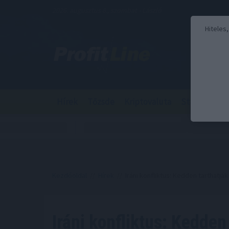
2026. augusztus 8., szombat - László
Hiteles
Hírek
Tőzsde
Kriptovaluta
Stabilcoin
Kezdőoldal
//
Hírek
// Iráni konfliktus: Kedden tarthatjá
Iráni konfliktus: Kedden