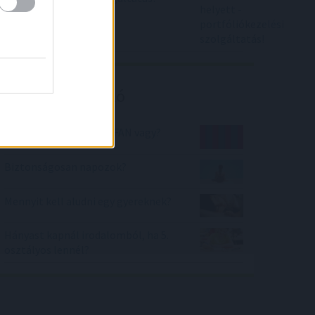
Kalkulátor ajánló
Mekkora FC Barcelona FAN vagy?
Biztonságosan napozok?
Mennyit kell aludni egy gyereknek?
Hányast kapnál irodalomból, ha 5.
osztályos lennél?