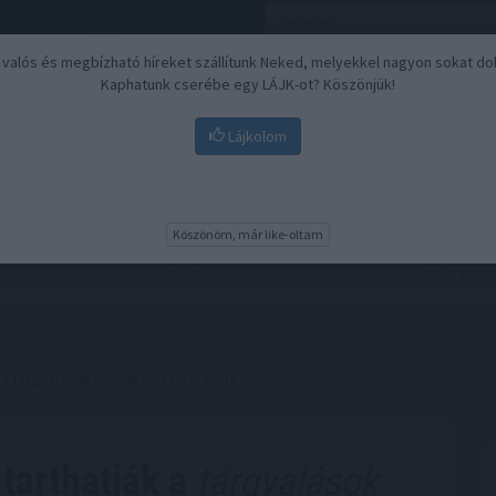
, valós és megbízható híreket szállítunk Neked, melyekkel nagyon sokat do
Kaphatunk cserébe egy LÁJK-ot? Köszönjük!
Lájkolom
Nyugdíj
Biztosítási befektetések
BU
Köszönöm, már like-oltam
k a tárgyalások következő fordulóját
 tarthatják a
tárgyalások