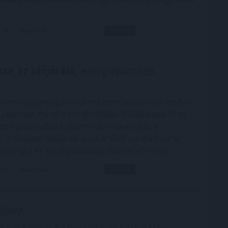
6:00
Megosztás:
TOVÁBB
xe az időjárási,
energiapiaci és
iszer-alapanyagárainak referenciamutatója enyhén
júliusban, mivel a közelmúltbeli hőhullámok és az
on tapasztalható dinamikák felnyomták a
 a növényi olajok és a cukor árát – adta hírül az
zésügyi és Mezőgazdasági Szervezete (FAO).
5:00
Megosztás:
TOVÁBB
őjére