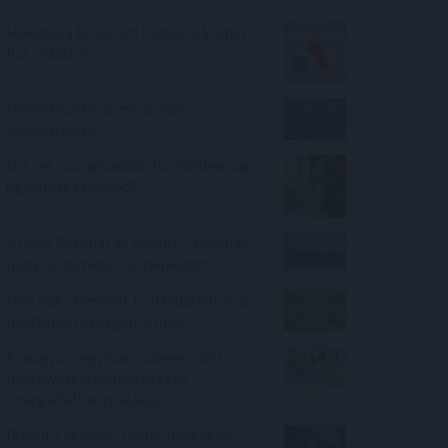
Hőkupola bezárult: bajban a klímát
használók is
Megérkezett az eső a Duna
vízgyűjtőjére
Mit tesz az agyaddal, ha minden nap
ugyanazt csinálod?
A Duna Paksnál az elmúlt 24 órában
négy centimétert emelkedett
Még Paks kiesését is áthidalhatná a
megfelelő energiatárolás
A magyar vegyipar csaknem 200
megawattal csökkentette
energiafelhasználását
Durvul a verseny: nullás díjakat és