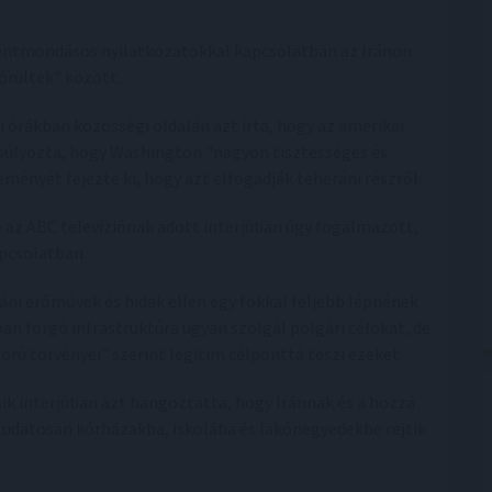
llentmondásos nyilatkozatokkal kapcsolatban az Iránon
"őrültek" között.
i órákban közösségi oldalán azt írta, hogy az amerikai
súlyozta, hogy Washington "nagyon tisztességes és
ményét fejezte ki, hogy azt elfogadják teheráni részről.
az ABC televíziónak adott interjúban úgy fogalmazott,
pcsolatban.
ráni erőművek és hidak ellen egy fokkal feljebb lépnének
ban forgó infrastruktúra ugyan szolgál polgári célokat, de
ború törvényei" szerint legitim célponttá teszi ezeket.
k interjúban azt hangoztatta, hogy Iránnak és a hozzá
udatosan kórházakba, iskolába és lakónegyedekbe rejtik