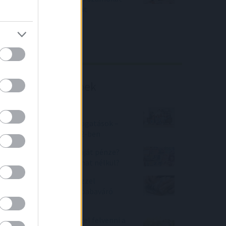
közölt a tőzsdei vállalat
4IG elemzés
Richter elemzés
Befektetési tippek
CSOK 2022 - Családi
Otthonteremtési támogatások –
változó feltételek 2022-ben
Nem fontos Önnek a saját pénze?
Akkor miért hagyja kamat nélkül?
Százezres ajándék pénzzel
csábítanak a bankok a babaváró
hitel felvételére
Mikor érdemes lakáshitel felvenni a