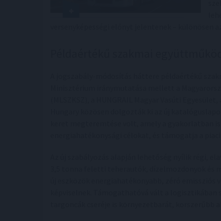
sze
leh
versenyképességi előnyt jelentenek – különösen az
Példaértékű szakmai együttműkö
A jogszabály-módosítás háttere példaértékű sza
Minisztérium iránymutatása mellett a Magyarorsz
(MLSZKSZ), a HUNGRAIL Magyar Vasúti Egyesület, 
Hungary közösen dolgozták ki az új katalóguslapo
keret megteremtése volt, amely a gyakorlatban is 
energiahatékonysági célokat, és támogatja a piaci
Az új szabályozás alapján lehetőség nyílik régi, e
3,5 tonna feletti teherautók, dízelmozdonyok és
új eszközök energiahatékonyabb, zéró emissziós v
képviselnek. Támogathatóvá vált a logisztikában s
targoncák cseréje is környezetbarát, korszerűbb a