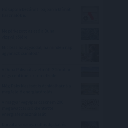
Hőkupola bezárult: bajban a klímát
használók is
Megérkezett az eső a Duna
vízgyűjtőjére
Mit tesz az agyaddal, ha minden nap
ugyanazt csinálod?
A Duna Paksnál az elmúlt 24 órában
négy centimétert emelkedett
Még Paks kiesését is áthidalhatná a
megfelelő energiatárolás
A magyar vegyipar csaknem 200
megawattal csökkentette
energiafelhasználását
Durvul a verseny: nullás díjakat és