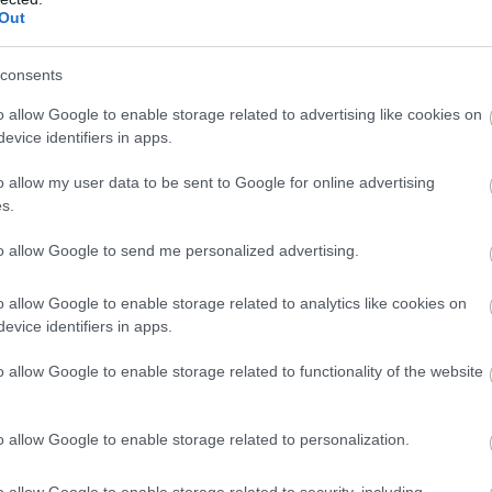
Out
avi 759 millió dollár forog a piacon
consents
 felpörgött a kriptokártyák használata: a havi
lumen már meghaladja a 759 millió dollárt, miközben
o allow Google to enable storage related to advertising like cookies on
ezeti a piacot, és egyre több új szereplő szerez
evice identifiers in apps.
. A trend azt mutatja, hogy a stabilcoinok egyre
o allow my user data to be sent to Google for online advertising
pnek a kriptotőzsdék világából, és valódi, mindennapi
s.
zzé válhatnak.
to allow Google to send me personalized advertising.
9:00
Megosztás:
TOVÁBB
o allow Google to enable storage related to analytics like cookies on
evice identifiers in apps.
ilágítás a közmédiánál
o allow Google to enable storage related to functionality of the website
sgálat és átvilágítás a közmédiánál - közölte a
kapcsolatokért és kultúráért felelős miniszter a
dalán pénteken közzétett videójában.
o allow Google to enable storage related to personalization.
o allow Google to enable storage related to security, including