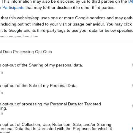
. This information may also be disclosed by us to third parties on the
IA
éget és mélyebb szakmai ismereteket is.
Participants
that may further disclose it to other third parties.
 that this website/app uses one or more Google services and may gath
hnikai szabálycsomag – hanem egy közös siker, ami
including but not limited to your visit or usage behaviour. You may click 
párbeszédet folytat, akkor kézzelfogható, hosszú távú
 to Google and its third-party tags to use your data for below specifi
” – mondta Bíró Koppány Ajtony, az MLSZKSZ főtitkára.
ogle consent section.
talógus gyakorlati alkalmazásáról, az október 9-én
l Data Processing Opt Outs
rencián, vagy forduljon érdekvédelmi szervezetéhez (NiT
ek a budapesti Marriott Hotel ad otthont, ahol a
o opt-out of the Sharing of my personal data.
zösen tekintik át a rendelet adta lehetőségeket és
In
ogy az érintettek feltegyék kérdéseiket, megosszák
ő fenntartható logisztikájáért.
o opt-out of the Sale of my Personal Data.
In
to opt-out of processing my Personal Data for Targeted
ing.
In
o opt-out of Collection, Use, Retention, Sale, and/or Sharing
ersonal Data that Is Unrelated with the Purposes for which it
lected.