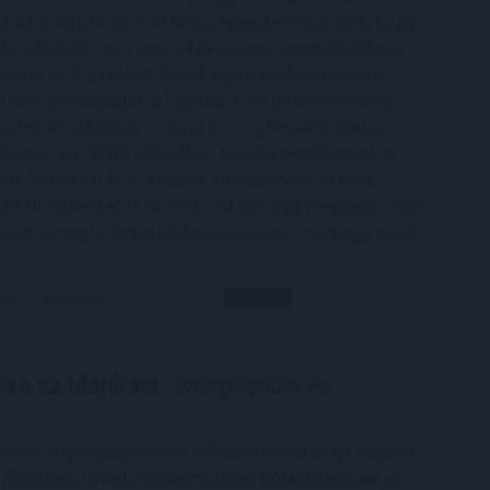
sz a lakáspiacon, mostanra egyértelművé vált, hogy
ás kifulladt, és a piac a fokozatos normalizálódás
zdult el. A vásárlók közül egyre többen kivárnak,
 összehasonlítják a kínálatot, és hosszabb ideig
gfelelő ingatlant – derül ki a legfrissebb Zenga
darból. Bár 2026 júliusában tovább emelkedtek a
nok hirdetési árai, az éves árnövekedés üteme
és Budapesten is lassult, sőt van egy megyénk, ahol
bak a meghirdetett lakóingatlanok, mint egy évvel
6:00
Megosztás:
TOVÁBB
xe az időjárási,
energiapiaci és
iszer-alapanyagárainak referenciamutatója enyhén
júliusban, mivel a közelmúltbeli hőhullámok és az