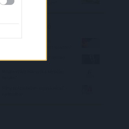
folyamatos drágulás idején?
Kalkulátor ajánló
Vitaminforrások - Milyen
táplálékban van egy adott vitamin?
Stílusosan öltözöl? (férfiaknak)
Milyen szám hiányzik a kérdőjel
helyén?
Hány százalékban vagyok kínai? -
kalkulátor