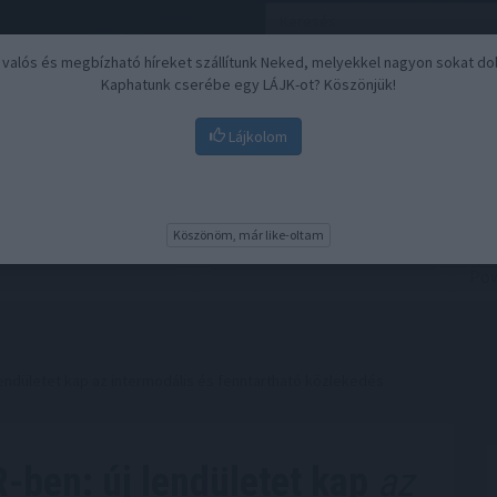
, valós és megbízható híreket szállítunk Neked, melyekkel nagyon sokat do
Kaphatunk cserébe egy LÁJK-ot? Köszönjük!
Lájkolom
Nyugdíj
Biztosítási befektetések
BU
Köszönöm, már like-oltam
lendületet kap az intermodális és fenntartható közlekedés
R-ben: új lendületet kap
az