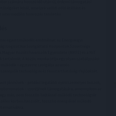
ktor számára hosszú idő után új, érdemi támogatási
etőségeket kínál, amelyek valódi zöld átállást és
 intermodális fuvarozás területén.
dés
kmai együttműködés eredménye: az Energiaügyi
ági Logisztikai Szolgáltató Központok Szövetsége
a Magyar Közúti Fuvarozók Egyesülete (MKFE) és a NiT
k tartalmát. A közös munka célja egy olyan szabályozási
működik – egyszerre szolgálja az uniós
 szereplők technológiai és fenntarthatósági fejlődését.
lavult járművek – például legalább nyolcszemélyes buszok,
 motorvonatok – cseréjének támogatására, amennyiben az
agy más, nem fosszilis hajtással működő technológiát
zéles körben használt, fosszilis energiával működő
lternatívákra.