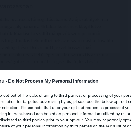
uvarozásban
ális fuvarozás támogatásában is. Az új szabályok már
ámogatják, hanem a 45 lábas konténerekbe, illetve
lhatók. Ráadásul a szállítmányozók szerepe immár
lis forgalmak is bekerülhetnek az elszámolásba. További
 eddigi 1 évről 6 évre nőtt, ezzel hosszú távú
z nemcsak tervezhetőséget ad, de ösztönzi is azokat a
elevágni az intermodális logisztika fejlesztésébe.
913 darab volt, ez 21,3 százalékos növekedést jelentett
ést, az EKR előző verziójának hatása eredményezte,
.hu -
Do Not Process My Personal Information
bi támogatásokat biztosítani a fuvarozás zöldítése
to opt-out of the sale, sharing to third parties, or processing of your per
formation for targeted advertising by us, please use the below opt-out s
r selection. Please note that after your opt-out request is processed y
ehetnek az EKR programban. A jelenlegi 5-6 közúti
eing interest-based ads based on personal information utilized by us or
vé válik az intermodális fuvarozás kipróbálása és
disclosed to third parties prior to your opt-out. You may separately opt-
etőséggel. Ugyanakkor az új szabályok nagyobb
losure of your personal information by third parties on the IAB’s list of
 hosszú távú fenntarthatóság nemcsak járműcserét jelent,