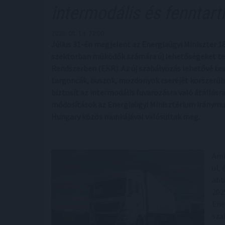
intermodális és fenntar
2025. 08. 14. 22:00
Július 31-én megjelent az Energiaügyi Miniszter 18
szektorban működők számára új lehetőségeket te
Rendszerben (EKR). Az új szabályozás lehetővé te
targoncák, buszok, mozdonyok cseréjét korszerű
biztosít az intermodális fuvarozásra való átállás
módosítások az Energiaügyi Minisztérium iránym
Hungary közös munkájával valósultak meg.
Ami
ül,
abb
202
Ene
sza