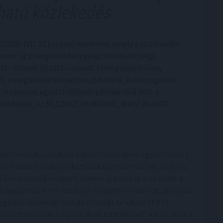
tható közlekedés
/2025. (VII. 31.) számú rendelete, amely a közlekedési
remt az Energiahatékonysági Kötelezettségi
szi – többek között – elavult tehergépjárművek,
bb, energiatakarékosabb eszközökre, és támogatást
ra. A szakmai együttműködés példaértékű volt: a
utatásával, az MLSZKSZ, HUNGRAIL, MKFE és a NiT
kor a közúti, vasúti és logisztikai szakma egy asztalhoz
 és az állami szabályalkotással közösen húz egy irányba,
ól nemcsak új rendelet, hanem új korszak is születik. A
5. augusztus 1-től hatályos miniszteri rendelet, amely az
rgiahatékonysági Kötelezettségi Rendszer (EKR)
bályait módosítja, éppen ilyen fordulópont. A közlekedési