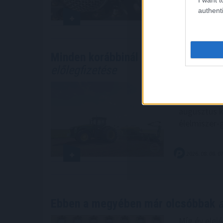
authenti
2026. 08. 08. 0
Minden korábbinál hamarabb kezdőd
előlegfizetése
Minden korá
agrártámoga
augusztus k
élelmiszer-
2026. 08. 08. 0
Ebben a megyében már olcsóbbak
a
Míg év elejé