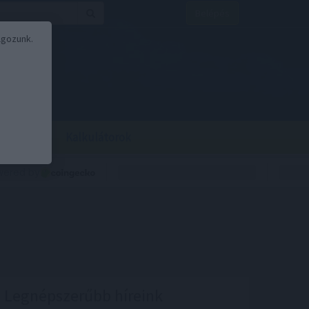
Belépés
lgozunk.
BOR
BIRS
Kalkulátorok
Legnépszerűbb híreink