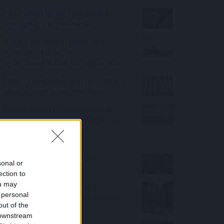
Tarr Zoltán: folyik a vizsgálat és
átvilágítás a közmédiánál
Minden korábbinál hamarabb
kezdődik a közvetlen
agrártámogatások előlegfizetése
Ebben a megyében már olcsóbbak a
lakások, mint tavaly ilyenkor
Enyhén nőtt a FAO élelmiszerár-
indexe az időjárási, energiapiaci és
geopolitikai aggodalmak
közepette
Megérkezett az eső a Duna
sonal or
vízgyűjtőjére
ection to
ou may
Új tudományos tény: A futás
 personal
mellett az agyadat is futtatni kell
out of the
 downstream