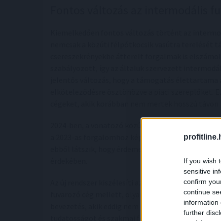
Fontos változás az intermodális f
Kiemelkedően fontos változás történt az intermod
nemcsak a közúti félpótkocsik vasútra terelését t
csereszekrényekbe átterelt forgalmak is elszámo
szabályozott, így az általuk szervezett intermodá
jelentős változás, hogy a támogatás élettartama az
elköteleződésre ösztönözve a piaci szereplőket. E
cégeket, akik korábban nem mertek hosszú távon b
2024-ben, a vonatozó közúti félpótkocsik száma 27
a 2023-as forgalomhoz képest. Ezt a szép növeked
profitline
ebből látszik, hogy érdemes ezen a vonalon továb
érdekében.
If you wish 
sensitive in
confirm you
Az új rendszer kiszélesíti azok körét, akik részt v
continue se
fuvarozó cég mellett, olyanok számára is elérhető
information 
bevezetés, akik eddig nem tudtak élni ezzel a leh
further disc
tudatosságot és szakmai fegyelmet is elvárnak: a