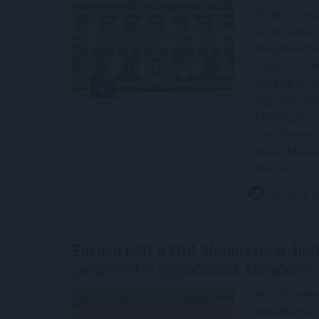
drágulás le
az árrobban
irányába mo
alaposabban
keresik a me
Ingatlan Ra
lakóingatla
országosan 
most olcsób
ezelőtt.
2026. 08. 08. 0
Enyhén nőtt a FAO élelmiszerár-inde
geopolitikai aggodalmak közepette
A FAO élelm
emelkedett 