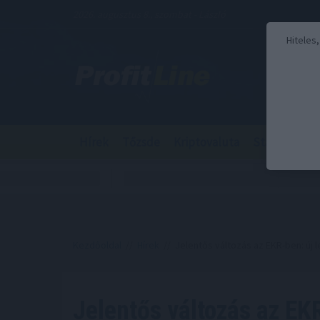
2026. augusztus 8., szombat - László
Hiteles
Hírek
Tőzsde
Kriptovaluta
Stabilcoin
Kezdőoldal
//
Hírek
// Jelentős változás az EKR-ben: új 
Jelentős változás az EK