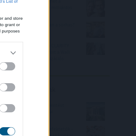
A Nők40 nyugdíj után jöhet a
B’s List of
Férfiak40 nyugdíj? - 470 milliárdos
nyugdíjprogram
er and store
Tényleg nem a sörtől van a sörhas?
to grant or
Akkor mitől?
ed purposes
Félretette a Szenátus a CLARITY
Actet, a JPMorgan szerint a Wall
Street viheti el a tokenizációs
boomot
Friss elemzéseink
Fokozatos kamatcsökkentést
támogatnak az amerikai
jegybankárok
Örülhetnek a Richter befektetők -
piaci konszenzus feletti számokat