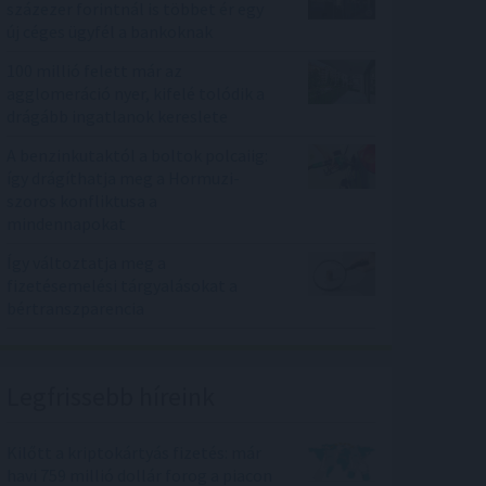
százezer forintnál is többet ér egy
új céges ügyfél a bankoknak
100 millió felett már az
agglomeráció nyer, kifelé tolódik a
drágább ingatlanok kereslete
A benzinkutaktól a boltok polcaiig:
így drágíthatja meg a Hormuzi-
szoros konfliktusa a
mindennapokat
Így változtatja meg a
fizetésemelési tárgyalásokat a
bértranszparencia
Legfrissebb híreink
Kilőtt a kriptokártyás fizetés: már
havi 759 millió dollár forog a piacon