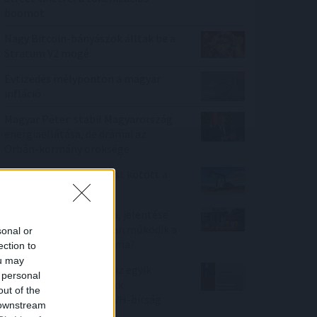
boomot
Nagy Bitcoin-bányászok álltak be a
Stratum V2 mögé
Évtizedes mélyponton a magyar
infláció
Magyar Péter: stabil Magyarország
energiaellátása, de drámai az
Orbán-kormány öröksége
Olajszállítási szerződést kötött a
Janaf és a Mol
Stabilcoin APY fogalma, jelentése
és értelmezése – hogyan működik a
sonal or
stabilcoinok éves hozama?
ection to
ou may
Korlátozta a versenyt az egyik
 personal
ismert hazai fodrászcikk
out of the
forgalmazó, komoly GVH-bírság
 downstream
lett a vége