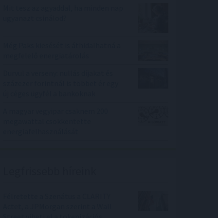
Mit tesz az agyaddal, ha minden nap
ugyanazt csinálod?
Még Paks kiesését is áthidalhatná a
megfelelő energiatárolás
Durvul a verseny: nullás díjakat és
százezer forintnál is többet ér egy
új céges ügyfél a bankoknak
A magyar vegyipar csaknem 200
megawattal csökkentette
energiafelhasználását
Legfrissebb híreink
Félretette a Szenátus a CLARITY
Actet, a JPMorgan szerint a Wall
Street viheti el a tokenizációs