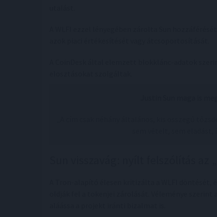
utalást.
A WLFI ezzel lényegében zárolta Sun hozzáférésé
azok piaci értékesítését vagy átcsoportosítását.
A CoinDesk által elemzett blokklánc-adatok szeri
elosztásokat szolgáltak.
Justin Sun maga is meg
„A cím csak néhány általános, kis összegű tőzsd
sem vételt, sem eladást, 
Sun visszavág: nyílt felszólítás az
A Tron-alapító élesen kritizálta a WLFI döntését, 
oldják fel a tokenjei zárolását. Véleménye szerint
aláássa a projekt iránti bizalmat is.