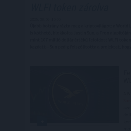
WLFI token zárolva
2025. 09. 05. 10:00
Újabb botrány rázta meg a kriptovilágot: a World 
is köthető, blokkolta Justin Sun, a Tron alapítójá
mint 107 millió dollár értékű feloldott WLFI toke
kezdett – Sun pedig felszólította a projektet, hogy 
Fe
WL
A W
Sun
aza
dol
ker
moz