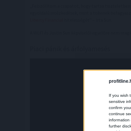
„Felszólítom a csapatot, hogy tartsa tiszteletben a
egyoldalú intézkedések, mint a tokenek befagyasztá
Liberty Financial
hitelességét” – írta Sun.
A WLFI és Justin Sun képviselői egyelőre nem rea
Piaci pánik és árfolyamesés
profitline
If you wish 
sensitive in
confirm you
continue se
information 
further disc