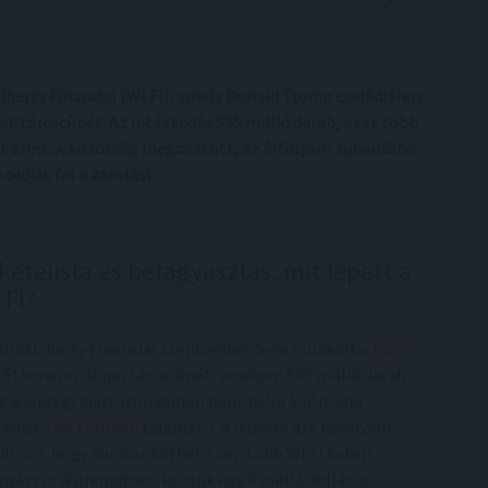
Liberty Financial (WLFI), amely Donald Trump családjához
nak tárcacímét. Az intézkedés 595 millió darab, azaz több
nt érint. A közösség megosztott, az árfolyam zuhanásba
oldják fel a zárolást.
ketelista és befagyasztás: mit lépett a
FI?
orld Liberty Financial szeptember 5-én blokkolta
Justin
Ethereum-alapú tárcacímét, amelyen 595 millió darab –
z jelenlegi piaci árfolyamon körülbelül 107 millió
lárnyi –
WLFI token
található. A lépésre azt követően
ült sor, hogy Sunhoz köthető cím több WLFI token
gást is végrehajtott, köztük egy 9 millió dolláros