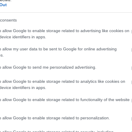
I és a Tron ökoszisztéma közötti kapcsolatot. A projekt
Out
, és Eric Trump korábban bejelentette, hogy a WLFI USD1
.
consents
5 millió dollárt, és a tokenpiaci rajt előestéjén
o allow Google to enable storage related to advertising like cookies on
endelkezett – ezek nagy része azonban még lekötött
evice identifiers in apps.
o allow my user data to be sent to Google for online advertising
s.
tervezik eladni a feloldott tokeneket:
to allow Google to send me personalized advertising.
tékesíteni a feloldott WLFI tokeneket.”
o allow Google to enable storage related to analytics like cookies on
y visszaesés
evice identifiers in apps.
o allow Google to enable storage related to functionality of the website
t. A piac szereplői számára a legnagyobb kérdés most az,
elességét és befektetői bizalmát, vagy a Justin Sun elleni
befektetők körében is.
o allow Google to enable storage related to personalization.
 és a Tron jövőbeli együttműködését is – különösen annak
o allow Google to enable storage related to security, including