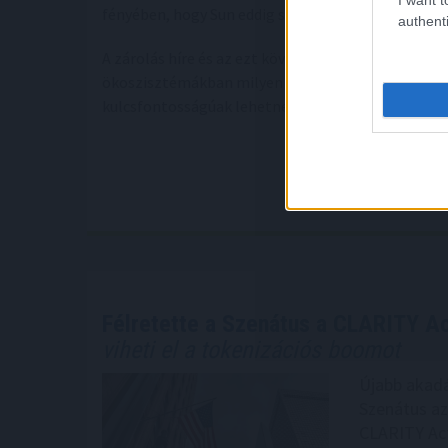
fényében, hogy Sun eddig stratégiai szereplőként v
authenti
A zárolás híre és az ezt követő árfolyamesés rámut
ökoszisztémákban milyen élesen csaphat át a biz
kulcsfontosságúak lehetnek a WLFI sorsát illetően
Félretette a Szenátus a CLARITY Ac
viheti el a tokenizációs boomot
Újabb akadá
Szenátus az
CLARITY Act