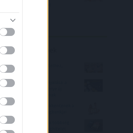
közölt a tőzsdei vállalat
4IG elemzés
Richter elemzés
Befektetési tippek
Így juthatsz gyorsan hitelhez,
alacsony kamattal!
Kriptórészvények szárnyalása: a
kamatcsökkentés reménye új
lendületet adott a piacnak
Lakáshitelkamatot csökkentenek a
Magyar Bankholding tagbankjai
Látják a kockázatokat, a többség
mégsem fixesíti jelzáloghitelét