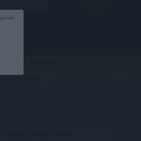
Belépés
lgozunk.
BOR
BIRS
Kalkulátorok
Legnépszerűbb híreink