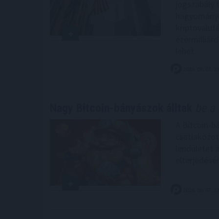
jogszabály 
hagyományo
kriptovalut
ezermilliárd
lehet.
2026. 08. 07. 2
Nagy Bitcoin-bányászok álltak
be a 
A Bitcoin-b
csatlakozot
lendületet 
elterjedésé
2026. 08. 07. 2