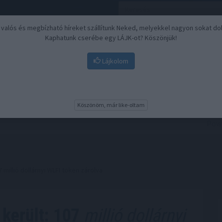
, valós és megbízható híreket szállítunk Neked, melyekkel nagyon sokat do
Kaphatunk cserébe egy LÁJK-ot? Köszönjük!
Lájkolom
Nyugdíj
Biztosítási befektetések
BU
Köszönöm, már like-oltam
 millió dollárnyi WLFI token zárolva
 került: 107
millió dollárnyi