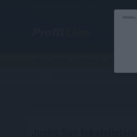
2026. augusztus 8., szombat - László
Hiteles
Hírek
Tőzsde
Kriptovaluta
Stabilcoin
Kezdőoldal
//
Hírek
// Justin Sun feketelistára került: 107
Justin Sun feketelistára