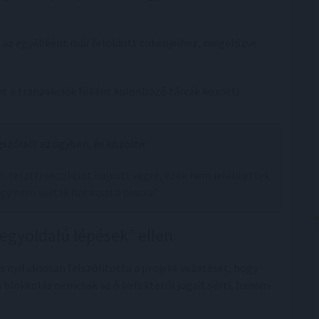
t az egyébként már feloldott tokenjeihez, megelőzve
nt a tranzakciók főként különböző tárcák közötti
szólalt az ügyben, és közölte:
ei teszttranzakciót hajtott végre, ezek nem jelentettek
így nem voltak hatással a piacra.”
 „egyoldalú lépések” ellen
és nyilvánosan felszólította a projekt vezetését, hogy
 a blokkolás nemcsak az ő befektetői jogait sérti, hanem