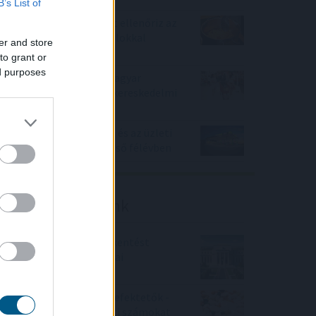
B’s List of
Nemzetközi konyhákat ellenőriz az
NKFH a kormányhivatalokkal
er and store
együtt
to grant or
ed purposes
Tovább erősítenék a magyar
termékek jelenlétét a kereskedelmi
láncok
Növelte az árbevételét és az üzleti
eredményét a Mol az első félévben
Friss elemzéseink
Fokozatos kamatcsökkentést
támogatnak az amerikai
jegybankárok
Örülhetnek a Richter befektetők -
piaci konszenzus feletti számokat