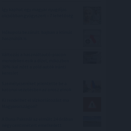
Így kaphat egy magyar nyugdíjas
olcsóbban gyógyszert - 7 lehetőség
Hőkupola bezárult: bajban a klímát
használók is
Változás a használtautó-piacon:
meredeken esik a dízel, miközben
30%-kal nőtt a zöld autók iránti
kereslet
Személycseréket jelentette be a
katonai vezetésben az orosz elnök
Ki rendelhet el vízkorlátozást ma
Magyarországon?
A Duna Paksnál az elmúlt 24 órában
négy centimétert emelkedett