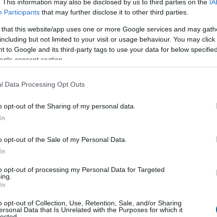
. This information may also be disclosed by us to third parties on the
IA
Participants
that may further disclose it to other third parties.
 that this website/app uses one or more Google services and may gath
including but not limited to your visit or usage behaviour. You may click 
 to Google and its third-party tags to use your data for below specifi
ogle consent section.
l Data Processing Opt Outs
o opt-out of the Sharing of my personal data.
In
o opt-out of the Sale of my Personal Data.
In
LFI árfolyama az elmúlt 24 órában 20%-ot esett, és
jei tőzsdei bevezetés óta. A befektetők bizalma
to opt-out of processing my Personal Data for Targeted
ogy Sun a projekt egyik legnagyobb és legismertebb
ing.
In
o opt-out of Collection, Use, Retention, Sale, and/or Sharing
vásárlásával lépett be a projektbe, tanácsadói szerepet is
ersonal Data that Is Unrelated with the Purposes for which it
lected.