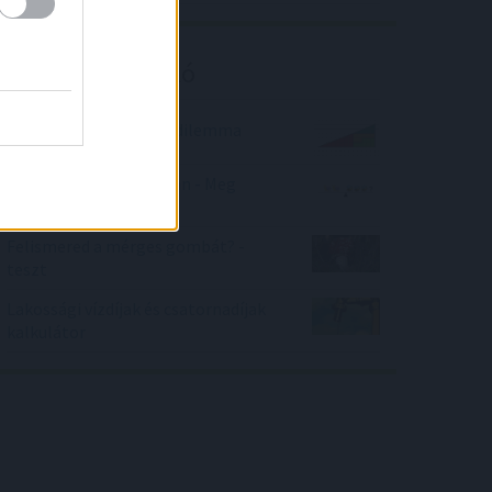
Kalkulátor ajánló
Háromszög területe - dilemma
Kisállatok egyensúlyban - Meg
tudod fejteni?
Felismered a mérges gombát? -
teszt
Lakossági vízdíjak és csatornadíjak
kalkulátor