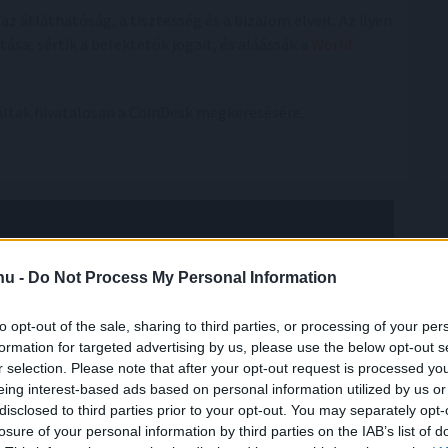
z átláthatóság, a tisztesség és a bizalom elveit. Az ilyen
sa, sértik a befektetők jogait, és aláássák a
World
gáltak hivatalosan a CoinDesk megkeresésére.
.hu -
Do Not Process My Personal Information
to opt-out of the sale, sharing to third parties, or processing of your per
formation for targeted advertising by us, please use the below opt-out s
r selection. Please note that after your opt-out request is processed y
eing interest-based ads based on personal information utilized by us or
disclosed to third parties prior to your opt-out. You may separately opt-
losure of your personal information by third parties on the IAB’s list of