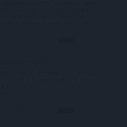
további csúszása komoly versenyelőnyt adhat a
s pénzügyi rendszernek. A tét nemcsak a
ák szabályozási környezete, hanem a több
 dollárosra növekedő tokenizációs piac jövője is
3:59
Megosztás:
TOVÁBB
Stratum V2 mögé
ányászati iparág több meghatározó szereplője is
t a Stratum V2 Working Grouphoz, ami komoly
adhat az új generációs bányászati protokoll
nek.
3:00
Megosztás:
TOVÁBB