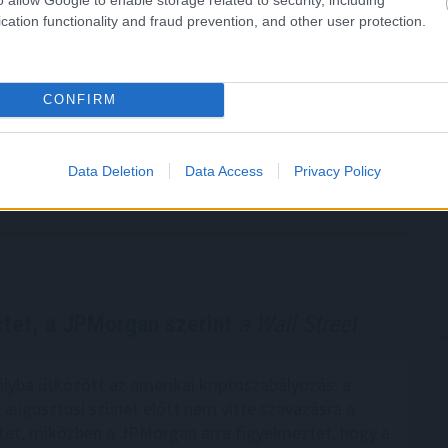
olt jelen a
WLFI
projektben.
cation functionality and fraud prevention, and other user protection.
at arra, hogy a decentralizált pénzügyi
alomhiány piaci pánikba. A következő napok
CONFIRM
.
Data Deletion
Data Access
Privacy Policy
tet, a JPMorgan szerint
a Wall Street
lyba ütközött az amerikai kriptoszabályozás: a
 augusztusi szünet előtt nem vitte szavazásra a
et, miközben a JPMorgan arra figyelmeztet, hogy a