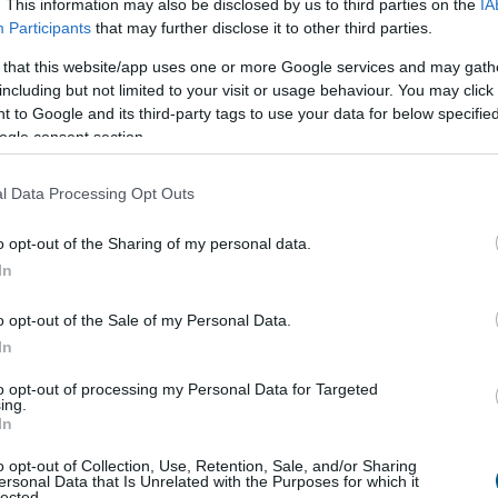
. This information may also be disclosed by us to third parties on the
IA
tékét elsősorban a minőség és a bizalom határozza
Participants
that may further disclose it to other third parties.
g pedig leginkább a vásárlási gyakoriságban és az
 that this website/app uses one or more Google services and may gath
landóságban nyilvánul meg – derül ki a Nitro
including but not limited to your visit or usage behaviour. You may click 
 kutatásából, amely átfogó képet nyújt a magyar
 to Google and its third-party tags to use your data for below specifi
márkapreferenciáiról, a márkákhoz fűződő
ogle consent section.
és a lojalitás mögött álló motivációkról.
l Data Processing Opt Outs
5:00
Megosztás:
TOVÁBB
o opt-out of the Sharing of my personal data.
In
redeken esik a dízel,
miközben 30%-kal
o opt-out of the Sale of my Personal Data.
In
sul a hajtásláncok szerkezeti átalakulása a hazai
-piacon a Használtautó.hu legfrissebb, júliusi
to opt-out of processing my Personal Data for Targeted
ing.
 szerint. Egyetlen év alatt több mint 12,5 ezer
In
 veszítettek a dízelüzemű autók, miközben a
t hajtásláncok (tisztán elektromos és hibrid
o opt-out of Collection, Use, Retention, Sale, and/or Sharing
ersonal Data that Is Unrelated with the Purposes for which it
ránti vásárlói kereslet több mint 30%-os ugrással
lected.