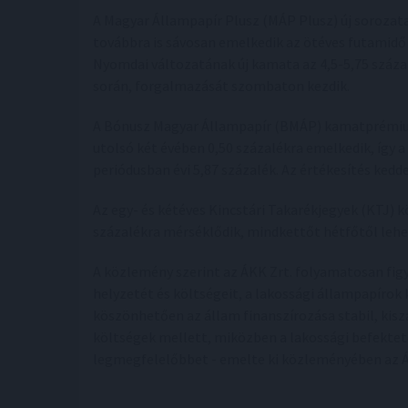
A Magyar Állampapír Plusz (MÁP Plusz) új sorozat
továbbra is sávosan emelkedik az ötéves futamidő 
Nyomdai változatának új kamata az 4,5-5,75 száza
során, forgalmazását szombaton kezdik.
A Bónusz Magyar Állampapír (BMÁP) kamatprémium
utolsó két évében 0,50 százalékra emelkedik, így
periódusban évi 5,87 százalék. Az értékesítés kedde
Az egy- és kétéves Kincstári Takarékjegyek (KTJ) k
százalékra mérséklődik, mindkettőt hétfőtől lehet
A közlemény szerint az ÁKK Zrt. folyamatosan figy
helyzetét és költségeit, a lakossági állampapírok
köszönhetően az állam finanszírozása stabil, kis
költségek mellett, miközben a lakossági befektetők
legmegfelelőbbet - emelte ki közleményében az 