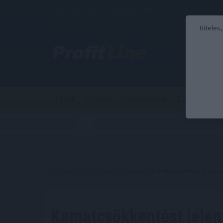
2026. augusztus 6., csütörtök - Berta
Hiteles
Hírek
Tőzsde
Kriptovaluta
Stabilcoin
Kezdőoldal
//
Hírek
// Kamatcsökkentést jelentett be az
Kamatcsökkentést jelen