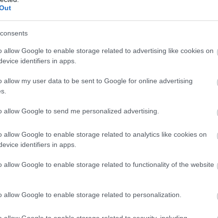
te a havi 49 ezres határt. A piac alapját jelentő
Out
egmens változatlanul szilárd bázist mutat.
consents
4:00
Megosztás:
TOVÁBB
o allow Google to enable storage related to advertising like cookies on
evice identifiers in apps.
o allow my user data to be sent to Google for online advertising
erencsejáték Zrt.
s.
óság, a szakmai minőség és a verseny erősítése
to allow Google to send me personalized advertising.
új marketing és kommunikációs ügynökségi
lakít ki a Szerencsejáték Zrt. A társaság a következő
o allow Google to enable storage related to analytics like cookies on
több lépcsőben meghirdetett pályázatokon
evice identifiers in apps.
lasztja ki a marketing-, a média-, a nyomdai, a PR, a
amint a rendezvényszervező ügynökségeit. Az új
o allow Google to enable storage related to functionality of the website
lakítása a szakmai ajánlások és piaci visszajelzések
ételével, független szakértők támogatásával
o allow Google to enable storage related to personalization.
3:00
Megosztás:
TOVÁBB
o allow Google to enable storage related to security, including