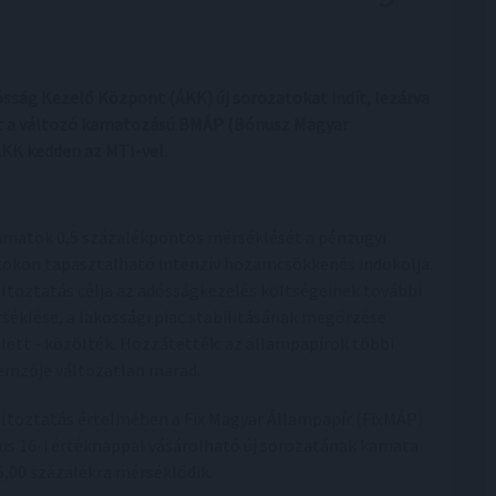
sság Kezelő Központ (ÁKK) új sorozatokat indít, lezárva
nt a változó kamatozású BMÁP (Bónusz Magyar
ÁKK kedden az MTI-vel.
amatok 0,5 százalékpontos mérséklését a pénzügyi
cokon tapasztalható intenzív hozamcsökkenés indokolja.
áltoztatás célja az adósságkezelés költségeinek további
séklése, a lakossági piac stabilitásának megőrzése
lett - közölték. Hozzátették: az állampapírok többi
lemzője változatlan marad.
áltoztatás értelmében a Fix Magyar Állampapír (FixMÁP)
ius 16-i értéknappal vásárolható új sorozatának kamata
 6,00 százalékra mérséklődik.