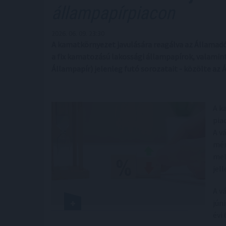
állampapírpiacon
2026. 06. 09. 23:30
A kamatkörnyezet javulására reagálva az Államadó
a fix kamatozású lakossági állampapírok, valami
Állampapír) jelenleg futó sorozatait - közölte az 
A k
pia
A v
mér
mel
jel
A v
jún
évi