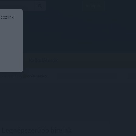
Belépés
lgozunk.
BOR
BIRS
Kalkulátorok
Legnépszerűbb híreink