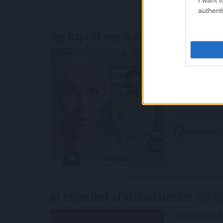
authenti
Így kaphat egy magyar nyugdíjas o
Sok magyar 
a patikában
akár több t
társadalomb
önkormányza
helyettesít
2026. 08. 06. 0
Ki rendelhet el vízkorlátozást
ma Ma
Nyári hőhul