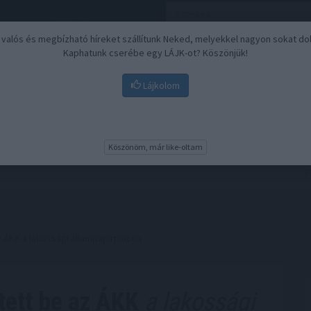
, valós és megbízható híreket szállítunk Neked, melyekkel nagyon sokat do
Kaphatunk cserébe egy LÁJK-ot? Köszönjük!
Lájkolom
Nyugdíj
Biztosítási befektetések
BU
Köszönöm, már like-oltam
 ÁKK a lakossági állampapírpiacon
tett be az ÁKK
a lakossági