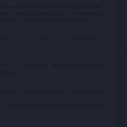
a ugyancsak jövő keddtől vásárolható, a kamatozása
alatt, a módosítást követően 5,5-6,5 százalék között.
lék közötti sávban emelkedik időarányosan az öt év
a 0,25 százalékra mérséklődik, ami a hatéves futamidő
 a változó kamatozású állampapír kamata az első
n indul.
özül a KTJ-I új kamata 4,5 százalékra, a KTJ-II kamata 5,0
 jegyezni.
eli a pénz- és tőkepiaci folyamatokat, a finanszírozás
 kondícióiról ezek alapján döntenek. A rugalmasságnak
zámítható és biztonságos marad a lehető legalacsonyabb
 továbbra is széles kínálatból választhatják ki a nekik
ÁKK.