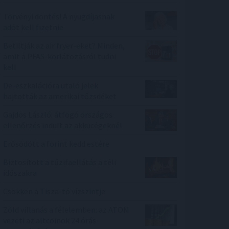
Törvényi döntés! A nyugdíjasnak
adót kell fizetnie
Betiltják az air fryer-eket? Minden,
amit a PFAS-korlátozásról tudni
kell
De-eszkalációra utaló jelek
hajtották az amerikai tőzsdéket
Gajdos László: átfogó országos
ellenőrzés indult az akkucégeknél
Erősödött a forint kedd estére
Biztosított a tűzifaellátás a téli
időszakra
Csökken a Tisza-tó vízszintje
Zöld villanás a félelemben: az ATOM
vezeti az altcoinok 24 órás