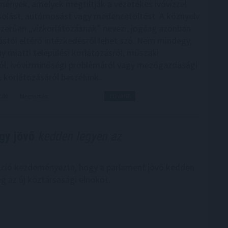
mények, amelyek megtiltják a vezetékes ivóvízzel
solást, autómosást vagy medencetöltést. A köznyelv
zerűen „vízkorlátozásnak” nevezi, jogilag azonban
stól eltérő intézkedésről lehet szó. Nem mindegy,
y miatti települési korlátozásról, műszaki
l, ivóvízminőségi problémáról vagy mezőgazdasági
t korlátozásáról beszélünk.
1:00
Megosztás:
TOVÁBB
gy jövő
kedden legyen az
kció kezdeményezte, hogy a parlament jövő kedden
g az új köztársasági elnököt.