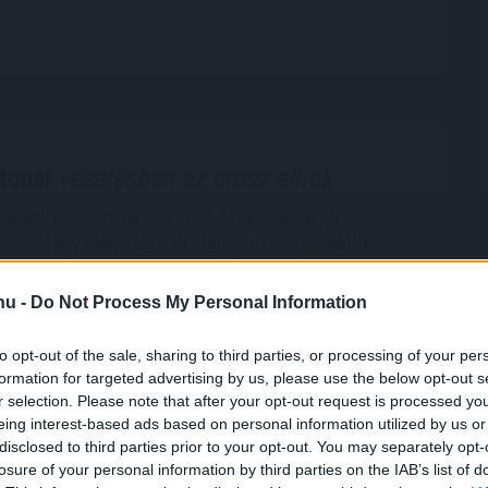
tonai
vezetésben az orosz elnök
éket jelentett be az orosz fegyveres erők
 állományában szerdán Vlagyimir Putyin elnök.
.hu -
Do Not Process My Personal Information
to opt-out of the sale, sharing to third parties, or processing of your per
6:00
Megosztás:
TOVÁBB
formation for targeted advertising by us, please use the below opt-out s
r selection. Please note that after your opt-out request is processed y
eing interest-based ads based on personal information utilized by us or
ogy
a magyarok csak az ár alapján
disclosed to third parties prior to your opt-out. You may separately opt-
losure of your personal information by third parties on the IAB’s list of