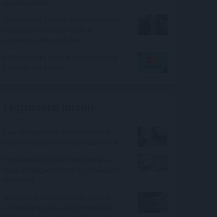
visszavágását
Beperelte a Trump-adminisztrációt
az új importvámok miatt a
szövetségi államok fele
A Mastercard rekordüzlettel erősít
a stabilcoin piacon
Legfrissebb híreink
Személycseréket jelentette be a
katonai vezetésben az orosz elnök
Friss kutatás: rossz sztereotípia,
hogy a magyarok csak az ár alapján
döntenek
Változás a használtautó-piacon:
meredeken esik a dízel, miközben