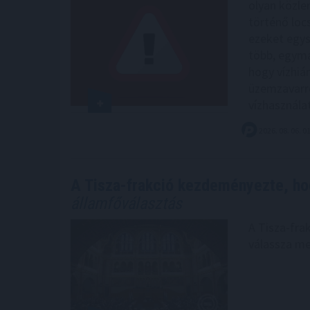
olyan közle
történő loc
ezeket egys
több, egymá
hogy vízhián
üzemzavarró
vízhasznála
2026. 08. 06. 0
A Tisza-frakció kezdeményezte, ho
államfőválasztás
A Tisza-fra
válassza me