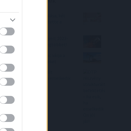
Befektetési tippek
Megállt a hitelek drágulása, két
nagybank már csökkentette a
kamatait
A BUX index 38,5%-ot nyert 2023-
ban! Lássuk ki nyert a legtöbbet!
A kőolaj ára stabil, a piac várja a
geopolitikai fejleményeket
OTP részvény strukturált
befektetés – ha esik, ha emelkedik
Ön jól jár!