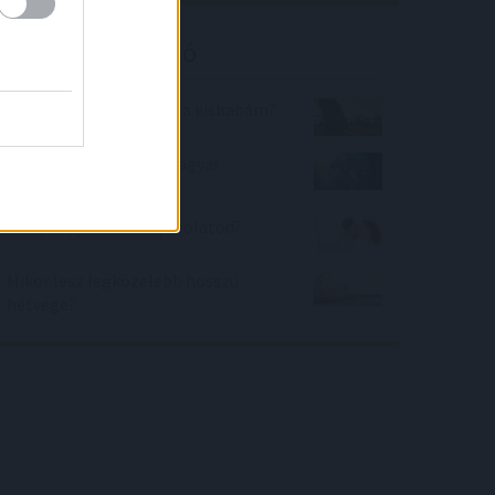
Kalkulátor ajánló
Mikor fog megszületni a kisbabám?
Mekkora az agyam a magyar
átlaghoz képest?
Hány napja tart a kapcsolatod?
Mikor lesz legközelebb hosszú
hétvége?