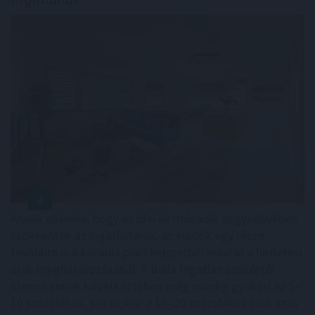
Annak ellenére, hogy az idei év második negyedévében
csökkentek az ingatlanárak, az eladók egy része
továbbra is a korábbi piaci helyzetből indul ki a hirdetési
árak meghatározásánál. A Balla Ingatlan szakértői
szerint ennek következtében még mindig gyakori az 5–
10 százalékos, sőt olykor a 15–20 százalékos túlárazás