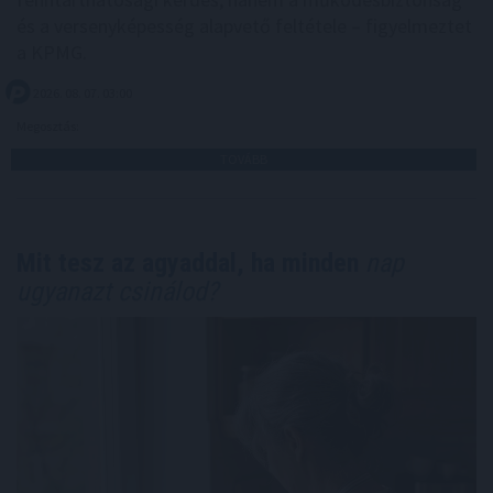
és a versenyképesség alapvető feltétele – figyelmeztet
a KPMG.
2026. 08. 07. 03:00
Megosztás:
TOVÁBB
Mit tesz az agyaddal, ha minden
nap
ugyanazt csinálod?