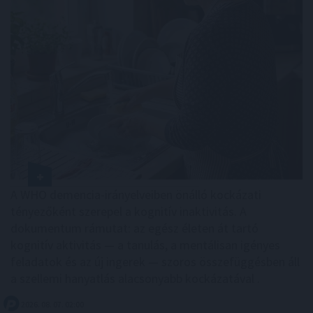
A WHO demencia-irányelveiben önálló kockázati
tényezőként szerepel a kognitív inaktivitás. A
dokumentum rámutat: az egész életen át tartó
kognitív aktivitás — a tanulás, a mentálisan igényes
feladatok és az új ingerek — szoros összefüggésben áll
a szellemi hanyatlás alacsonyabb kockázatával .
2026. 08. 07. 02:00