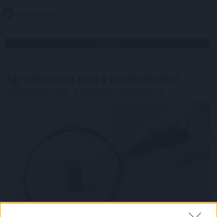
2026. 08. 06. 23:00
Megosztás:
TOVÁBB
Így változtatja meg a fizetésemelési
tárgyalásokat a bértranszparencia