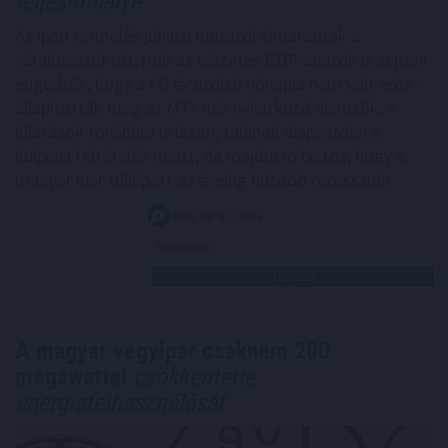
teljesítménye
Az ipari termelés júniusi mutatói elmaradtak a
várakozásoktót, már az előzetes GDP-adatok is sejteni
engedték, hogy a fél év utolsó hónapja nem volt erős -
állapították meg az MTI-nek nyilatkozó elemzők. A
kilátások továbbra is bizonytalanok alapvetően a
külpiaci feltételek miatt, de majdnem biztos, hogy a
magyar ipar túllépett az évekig húzódó recesszión.
2026. 08. 07. 00:05
Megosztás:
TOVÁBB
A magyar vegyipar csaknem 200
megawattal
csökkentette
energiafelhasználását