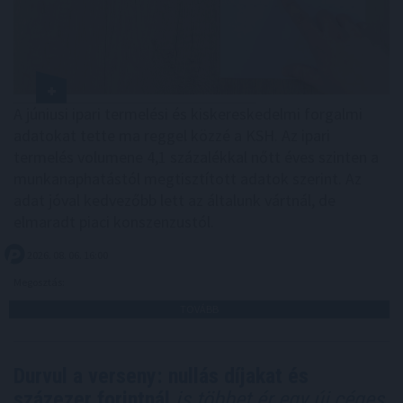
A júniusi ipari termelési és kiskereskedelmi forgalmi
adatokat tette ma reggel közzé a KSH. Az ipari
termelés volumene 4,1 százalékkal nőtt éves szinten a
munkanaphatástól megtisztított adatok szerint. Az
adat jóval kedvezőbb lett az általunk vártnál, de
elmaradt piaci konszenzustól.
2026. 08. 06. 16:00
Megosztás:
TOVÁBB
Durvul a verseny: nullás díjakat és
százezer forintnál
is többet ér egy új céges