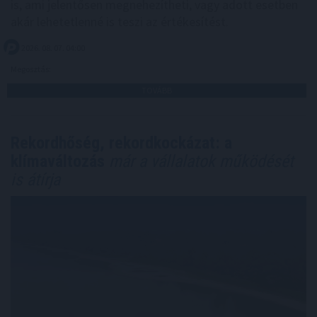
is, ami jelentősen megnehezítheti, vagy adott esetben
akár lehetetlenné is teszi az értékesítést.
2026. 08. 07. 04:00
Megosztás:
TOVÁBB
Rekordhőség, rekordkockázat: a
klímaváltozás
már a vállalatok működését
is átírja