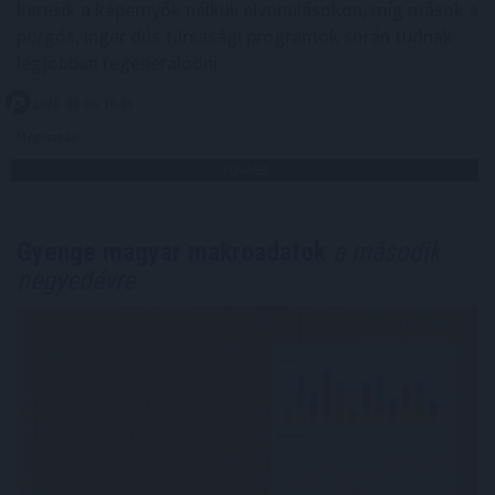
keresik a képernyők nélküli elvonulásokon, míg mások a
pörgős, inger dús társasági programok során tudnak
legjobban regenerálódni.
2026. 08. 06. 16:45
Megosztás:
TOVÁBB
Gyenge magyar makroadatok
a második
negyedévre