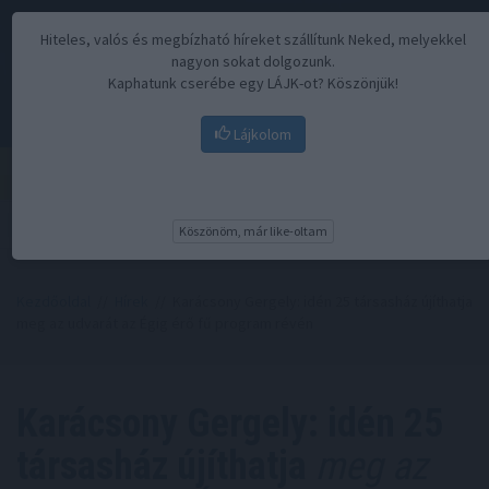
Hiteles, valós és megbízható híreket szállítunk Neked, melyekkel
nagyon sokat dolgozunk.
Kaphatunk cserébe egy LÁJK-ot? Köszönjük!
Lájkolom
Menü
Köszönöm, már like-oltam
Kezdőoldal
//
Hírek
// Karácsony Gergely: idén 25 társasház újíthatja
meg az udvarát az Égig érő fű program révén
Karácsony Gergely: idén 25
társasház újíthatja
meg az