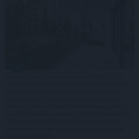
Átrendeződik a drágább ingatlanok földrajza: a 100
millió forint feletti ingatlanok iránti kereslet a főváros
helyett egyre inkább az agglomeráció felé fordul. A
Duna House első féléves tranzakciós adatai szerint
ebben az ársávban Budapest részesedése egy év alatt
57-ről 48 százalékra csökkent, míg Pest vármegyéé 24-
ről 33 százalékra nőtt. A háttérben egyszerű ok áll:
ugyanabból a pénzből az agglomerációban nagyobb
ingatlan vásárolható.