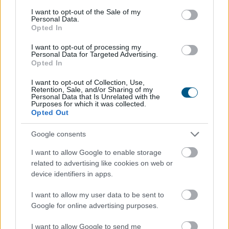
A vészhelyzet elkerülésén
dolgoznak a
consent section.
I want to opt-out of the Sale of my
halgazdálkodók
Personal Data.
Opted In
I want to opt-out of processing my
Personal Data for Targeted Advertising.
Opted In
I want to opt-out of Collection, Use,
Retention, Sale, and/or Sharing of my
Personal Data that Is Unrelated with the
Purposes for which it was collected.
Opted Out
Google consents
I want to allow Google to enable storage
related to advertising like cookies on web or
device identifiers in apps.
A rendkívüli hőség és szárazság közepette a
halgazdálkodók már nem a legnagyobb hozamra
I want to allow my user data to be sent to
törekszenek, a vészhelyzet kialakulását próbálják
Google for online advertising purposes.
megelőzni minden eszközzel - közölte az MTI-vel
I want to allow Google to send me
csütörtökön a Magyar Akvakultúra és Halászati