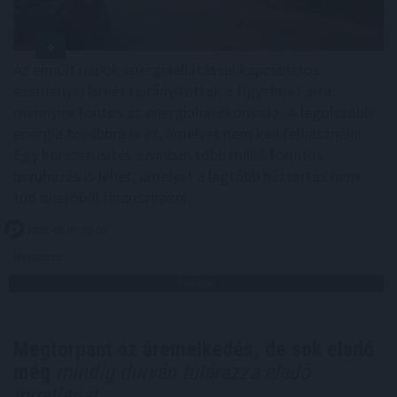
Az elmúlt napok energiaellátással kapcsolatos
eseményei ismét ráirányították a figyelmet arra,
mennyire fontos az energiahatékonyság. A legolcsóbb
energia továbbra is az, amelyet nem kell felhasználni.
Egy korszerűsítés azonban több millió forintos
beruházás is lehet, amelyet a legtöbb háztartás nem
tud önerőből finanszírozni.
2026. 08. 07. 05:00
Megosztás:
TOVÁBB
Megtorpant az áremelkedés, de sok eladó
még
mindig durván túlárazza eladó
ingatlanát