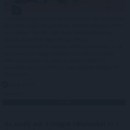
A nyaralás hagyományosan a munkától való elszakadás
időszaka, a digitális gazdaság azonban alaposan átírta
ezt a képet. Ma már több olyan bevételi lehetőség
létezik, amelyhez elegendő egy laptop,
internetkapcsolat és naponta néhány szabad óra. A cél
persze nem az, hogy a pihenés második műszakká
változzon, hanem az, hogy az utazás mellett is
maradjon egy kiszámítható vagy legalább kiegészítő
jövedelem.
2026. 08. 06. 17:15
Megosztás:
TOVÁBB
Az aszály már a magyar vállalatokat
és a