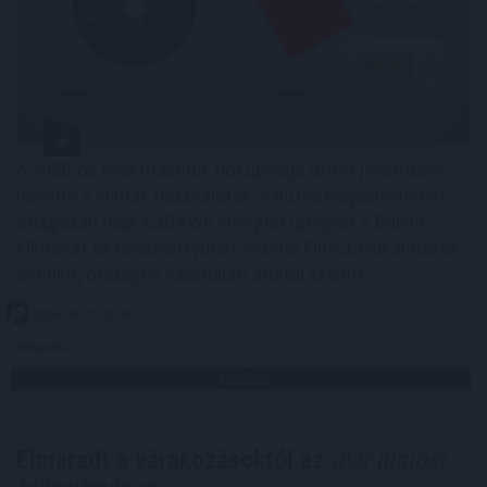
A 2026-os nyár második hőkupolája ismét jelentősen
növelte a klímák használatát. A hűtés helyszínenként
átlagosan napi 4,29 kWh energiát igényelt a Daikin
klímákat és hőszivattyúkat vezérlő Onecta alkalmazás
anonim, országos használati adatai szerint.
2026. 08. 07. 01:00
Megosztás:
TOVÁBB
Elmaradt a várakozásoktól az
ipar júniusi