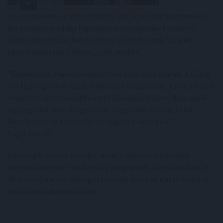
szerződéseket az udvarzöldítési pályázat idei nyerteseivel,
így a program eddigi legnagyobb támogatási keretéből
újabb társasházak belső udvarai változhatnak "szürke
betonfelületekből közös, zöld terekké".
"Budapesten minden négyzetméternyi zöld számít. Az Égig
érő fű programot azért indítottuk el 2020-ban, mert a sűrűn
beépített városrészekben a belső udvarok jelentik az egyik
legnagyobb lehetőséget arra, hogy több növény, több
árnyék és több közösségi tér legyen a városban" -
fogalmazott.
A főpolgármester közölte: az idén minden korábbinál
nagyobb kerettel folytatják a programot, a korábbi évek 30-
40 millió forintos támogatása után most 80 millió forintot
fordítanak udvarzöldítésre.