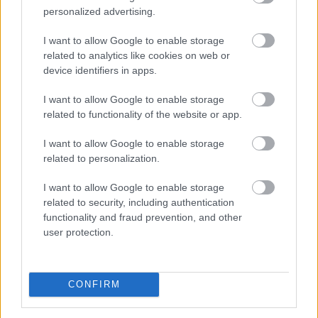
personalized advertising.
Szakmaközi Szervezet (MA-HAL).
I want to allow Google to enable storage
2026. 08. 06. 21:00
related to analytics like cookies on web or
Megosztás:
device identifiers in apps.
TOVÁBB
I want to allow Google to enable storage
related to functionality of the website or app.
Az extrém hőség ellenére is Európa
élén a
I want to allow Google to enable storage
magyar csemegekukorica
related to personalization.
I want to allow Google to enable storage
related to security, including authentication
functionality and fraud prevention, and other
user protection.
CONFIRM