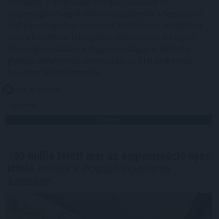
növelheti. A magasabb energia-, szállítási és
alapanyagköltségek idővel megjelennek a fogyasztói
árakban, még olyan termékek esetében is, amelyeket
nem a konfliktus térségében állítanak elő. A helyzet
lehetséges hatásait a Magyarországon is elérhető
globális befektetési alkalmazás, az XTB szakértője,
Leisztner Dávid elemezte.
2026. 08. 06. 19:00
Megosztás:
TOVÁBB
100 millió felett már az agglomeráció nyer,
kifelé
tolódik a drágább ingatlanok
kereslete