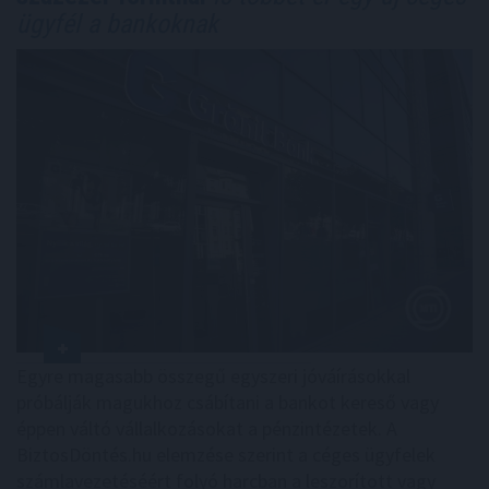
ügyfél a bankoknak
Egyre magasabb összegű egyszeri jóváírásokkal
próbálják magukhoz csábítani a bankot kereső vagy
éppen váltó vállalkozásokat a pénzintézetek. A
BiztosDöntés.hu elemzése szerint a céges ügyfelek
számlavezetéséért folyó harcban a leszorított vagy