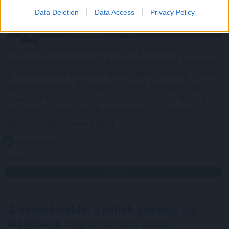
Data Deletion
Data Access
Privacy Policy
Az aszály, a növekvő költségek és a csökkenő
jövedelmezőség ellenére a csemegekukorica továbbra
is kiszámítható termelési lehetőséget jelenthet a hazai
gazdálkodóknak. A Syngenta szerint a magyar ágazat
jövőjének kulcsa az öntözés fejlesztése, a szélsőséges
időjárást jól viselő fajták használata és a termelési
hatékonyság növelése lehet.
2026. 08. 06. 20:00
Megosztás:
TOVÁBB
A benzinkutaktól a boltok polcaiig: így
drágíthatja
meg a Hormuzi-szoros