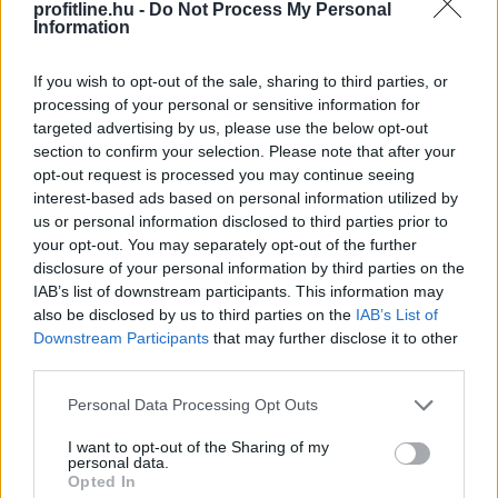
profitline.hu -
Do Not Process My Personal
Information
Magyarországon is új korszakot hoz az Európai Unió
If you wish to opt-out of the sale, sharing to third parties, or
bértranszparencia-szabályozása, amely minden
processing of your personal or sensitive information for
eddiginél átláthatóbbá teszi a vállalati javadalmazást: a
targeted advertising by us, please use the below opt-out
munkavállalók ezentúl joggal kérhetik ki
section to confirm your selection. Please note that after your
munkáltatójuktól az azonos értékű munkát végzők
opt-out request is processed you may continue seeing
interest-based ads based on personal information utilized by
átlagos bérét. A WHC szakértői arra figyelmeztetnek,
us or personal information disclosed to third parties prior to
hogy az új irányelv nemcsak a bértárgyalások
your opt-out. You may separately opt-out of the further
dinamikáját változtatja meg, de komoly
disclosure of your personal information by third parties on the
adminisztrációs és kulturális felkészülést is megkövetel
IAB’s list of downstream participants. This information may
a hazai cégektől.
also be disclosed by us to third parties on the
IAB’s List of
Downstream Participants
that may further disclose it to other
2026. 08. 06. 22:00
third parties.
Megosztás:
Please note that this website/app uses one or more Google
Personal Data Processing Opt Outs
TOVÁBB
services and may gather and store information including but
not limited to your visit or usage behaviour. You may click to
I want to opt-out of the Sharing of my
personal data.
grant or deny consent to Google and its third-party tags to
Opted In
use your data for below specified purposes in below Google