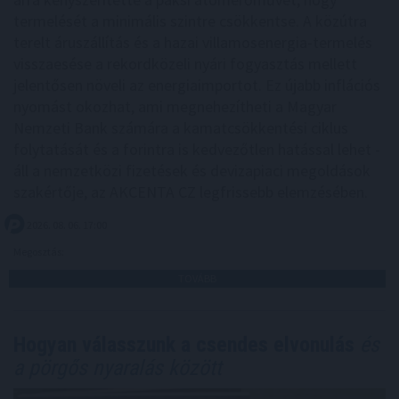
termelését a minimális szintre csökkentse. A közútra
terelt áruszállítás és a hazai villamosenergia-termelés
visszaesése a rekordközeli nyári fogyasztás mellett
jelentősen növeli az energiaimportot. Ez újabb inflációs
nyomást okozhat, ami megnehezítheti a Magyar
Nemzeti Bank számára a kamatcsökkentési ciklus
folytatását és a forintra is kedvezőtlen hatással lehet -
áll a nemzetközi fizetések és devizapiaci megoldások
szakértője, az AKCENTA CZ legfrissebb elemzésében.
2026. 08. 06. 17:00
Megosztás:
TOVÁBB
Hogyan válasszunk a csendes elvonulás
és
a pörgős nyaralás között