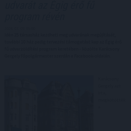
udvarát az Égig érő fű
program révén
2026. 07. 09. 05:00
Idén 25 társasház kezdheti meg udvarának megújítását,
további 10 ház pedig tervezési támogatást kap az Égig érő
fű udvarzöldítési program keretében - közölte Karácsony
Gergely főpolgármester szerdán a Facebook-oldalán.
Karácsony
Gergely azt
írta,
megkötötték
a