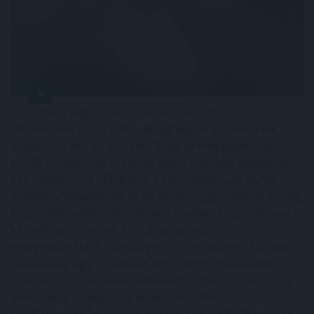
A kormány augusztus 1-jén módosította a
villamosenergia-ellátási válsághelyzet kezelésének
szabályait, ami jól mutatja, hogy az energiaellátást
érintő kockázatok kezelése egyre nagyobb figyelmet
kap szabályozói oldalról is. A rekordalacsony dunai
vízállás, a hőhullámok és az aszály egyértelművé teszik,
hogy a klímaváltozás már nem jövőbeli forgatókönyv:
kézzelfogható üzleti kockázat, amely a hazai
energiaellátástól a szabályozási környezeten át a napi
működésig egyre több területet érint. A vállalatok
számára ezért a fizikai klímakockázatok kezelése már
nem csak a szabályozói elvárásokat érintő
fenntarthatósági kérdés, hanem a működésbiztonság