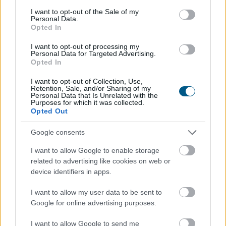
consent section.
I want to opt-out of the Sale of my
Personal Data.
Opted In
I want to opt-out of processing my
Personal Data for Targeted Advertising.
Opted In
Az elmúlt napok energiaellátással kapcsolatos
I want to opt-out of Collection, Use,
Retention, Sale, and/or Sharing of my
eseményei ismét ráirányították a figyelmet arra,
Personal Data that Is Unrelated with the
Purposes for which it was collected.
mennyire fontos az energiahatékonyság. A legolcsóbb
Opted Out
energia továbbra is az, amelyet nem kell felhasználni.
Egy korszerűsítés azonban több millió forintos
Google consents
beruházás is lehet, amelyet a legtöbb háztartás nem
I want to allow Google to enable storage
tud önerőből finanszírozni.
related to advertising like cookies on web or
device identifiers in apps.
2026. 08. 07. 05:00
Megosztás:
I want to allow my user data to be sent to
Google for online advertising purposes.
TOVÁBB
I want to allow Google to send me