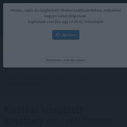
Hiteles, valós és megbízható híreket szállítunk Neked, melyekkel
nagyon sokat dolgozunk.
Kaphatunk cserébe egy LÁJK-ot? Köszönjük!
Lájkolom
Menü
Köszönöm, már like-oltam
Kezdőoldal
//
Hírek
// Kiválóan vizsgázott Keszthely első
elektromos autóbusza
Kiválóan vizsgázott
Keszthely
első elektromos