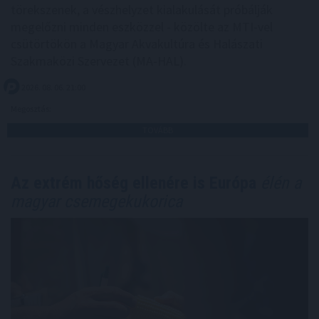
törekszenek, a vészhelyzet kialakulását próbálják
megelőzni minden eszközzel - közölte az MTI-vel
csütörtökön a Magyar Akvakultúra és Halászati
Szakmaközi Szervezet (MA-HAL).
2026. 08. 06. 21:00
Megosztás:
TOVÁBB
Az extrém hőség ellenére is Európa
élén a
magyar csemegekukorica