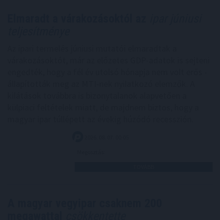
Elmaradt a várakozásoktól az
ipar júniusi
teljesítménye
Az ipari termelés júniusi mutatói elmaradtak a
várakozásoktót, már az előzetes GDP-adatok is sejteni
engedték, hogy a fél év utolsó hónapja nem volt erős -
állapították meg az MTI-nek nyilatkozó elemzők. A
kilátások továbbra is bizonytalanok alapvetően a
külpiaci feltételek miatt, de majdnem biztos, hogy a
magyar ipar túllépett az évekig húzódó recesszión.
2026. 08. 07. 00:05
Megosztás:
TOVÁBB
A magyar vegyipar csaknem 200
megawattal
csökkentette