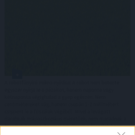
A robotfűnyíró mikro-nyírása: A robot nem hetente
egyszer nyírja le a pázsitot, hanem naponta vagy
kétnaponta végighalad a gyep egészén. Nem
centimétereket vág, hanem csupán 1-2 millimétert
csippent le a fűszálak végéből. Mivel a levágott
darabkák mikroszkopikus méretűek, nem maradnak a
fűszálak tetején. Azonnal lehullanak a fűszálak közé,
közvetlenül a talaj felszínére. Mivel szinte teljes