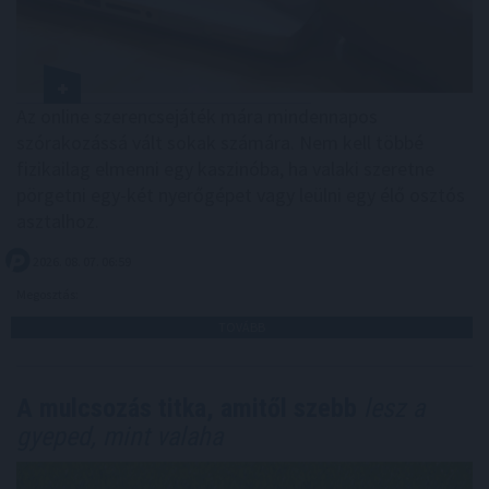
Az online szerencsejáték mára mindennapos
szórakozássá vált sokak számára. Nem kell többé
fizikailag elmenni egy kaszinóba, ha valaki szeretne
pörgetni egy-két nyerőgépet vagy leülni egy élő osztós
asztalhoz.
2026. 08. 07. 06:59
Megosztás:
TOVÁBB
A mulcsozás titka, amitől szebb
lesz a
gyeped, mint valaha