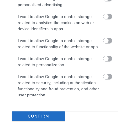
personalized advertising.
Megtorpant az áremelkedés, de sok eladó
még
mindig durván túlárazza eladó
I want to allow Google to enable storage
ingatlanát
related to analytics like cookies on web or
device identifiers in apps.
I want to allow Google to enable storage
related to functionality of the website or app.
I want to allow Google to enable storage
related to personalization.
I want to allow Google to enable storage
related to security, including authentication
functionality and fraud prevention, and other
user protection.
Annak ellenére, hogy az idei év második negyedévében
CONFIRM
csökkentek az ingatlanárak, az eladók egy része
továbbra is a korábbi piaci helyzetből indul ki a hirdetési