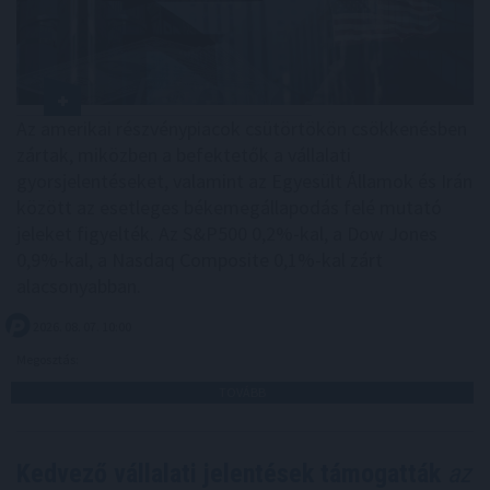
Az amerikai részvénypiacok csütörtökön csökkenésben
zártak, miközben a befektetők a vállalati
gyorsjelentéseket, valamint az Egyesült Államok és Irán
között az esetleges békemegállapodás felé mutató
jeleket figyelték. Az S&P500 0,2%-kal, a Dow Jones
0,9%-kal, a Nasdaq Composite 0,1%-kal zárt
alacsonyabban.
2026. 08. 07. 10:00
Megosztás:
TOVÁBB
Kedvező vállalati jelentések támogatták
az