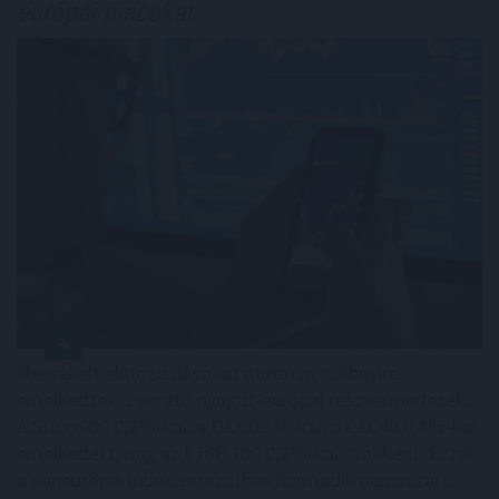
európai piacokat
Mérsékelt elmozdulásokat mutatva többnyire
emelkedtek a vezető nyugat-európai részvényindexek.
A Stoxx600 0,2%-kal, a DAX 0,1%-kal, a CAC40 0,4%-kal
emelkedett, míg az FTSE 100 0,2%-kal csökkent. Ezzel
a páneurópai index sorozatban harmadik napon zárt