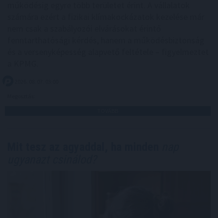
működésig egyre több területet érint. A vállalatok
számára ezért a fizikai klímakockázatok kezelése már
nem csak a szabályozói elvárásokat érintő
fenntarthatósági kérdés, hanem a működésbiztonság
és a versenyképesség alapvető feltétele – figyelmeztet
a KPMG.
2026. 08. 07. 03:00
Megosztás:
TOVÁBB
Mit tesz az agyaddal, ha minden
nap
ugyanazt csinálod?