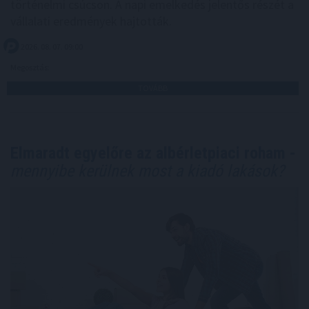
történelmi csúcson. A napi emelkedés jelentős részét a
vállalati eredmények hajtották.
2026. 08. 07. 09:00
Megosztás:
TOVÁBB
Elmaradt egyelőre az albérletpiaci roham -
mennyibe kerülnek most a kiadó lakások?