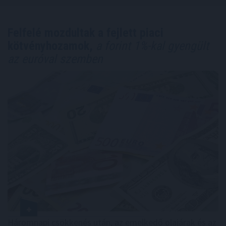
Felfelé mozdultak a fejlett piaci
kötvényhozamok,
a forint 1%-kal gyengült
az euróval szemben
Háromnapi csökkenés után, az emelkedő olajárak és az