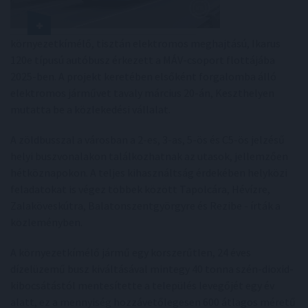
környezetkímélő, tisztán elektromos meghajtású, Ikarus
120e típusú autóbusz érkezett a MÁV-csoport flottájába
2025-ben. A projekt keretében elsőként forgalomba álló
elektromos járművet tavaly március 20-án, Keszthelyen
mutatta be a közlekedési vállalat.
A zöldbusszal a városban a 2-es, 3-as, 5-ös és C5-ös jelzésű
helyi buszvonalakon találkozhatnak az utasok, jellemzően
hétköznapokon. A teljes kihasználtság érdekében helyközi
feladatokat is végez többek között Tapolcára, Hévízre,
Zalaköveskútra, Balatonszentgyörgyre és Rezibe - írták a
közleményben.
A környezetkímélő jármű egy korszerűtlen, 24 éves
dízelüzemű busz kiváltásával mintegy 40 tonna szén-dioxid-
kibocsátástól mentesítette a település levegőjét egy év
alatt, ez a mennyiség hozzávetőlegesen 600 átlagos méretű