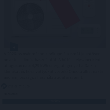
A 2026-os nyár második hőkupolája ismét jelentősen
növelte a klímák használatát. A hűtés helyszínenként
átlagosan napi 4,29 kWh energiát igényelt a Daikin
klímákat és hőszivattyúkat vezérlő Onecta alkalmazás
anonim, országos használati adatai szerint.
2026. 08. 07. 01:00
Megosztás:
TOVÁBB