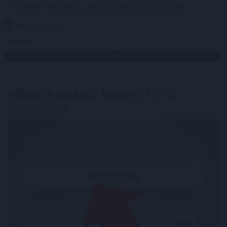
a szellemi hanyatlás alacsonyabb kockázatával .
2026. 08. 07. 02:00
Megosztás:
TOVÁBB
Hőkupola bezárult: bajban
a klímát
használók is