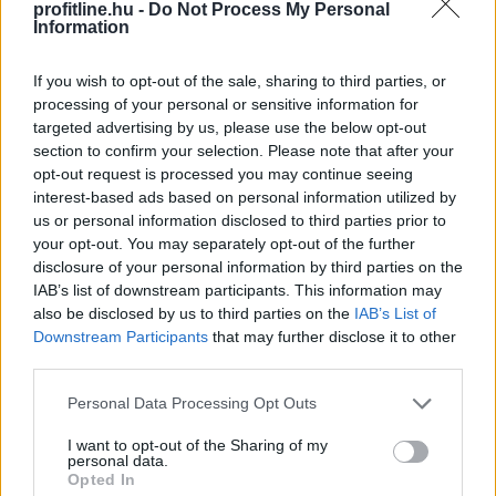
profitline.hu -
Do Not Process My Personal
egészében vízből és szerves anyagból állnak, napokon -
Information
sőt, a meleg nyári napokon órákon - belül teljesen
elbomlanak és nyomtalanul eltűnnek.
If you wish to opt-out of the sale, sharing to third parties, or
processing of your personal or sensitive information for
2026. 08. 07. 06:00
targeted advertising by us, please use the below opt-out
Megosztás:
section to confirm your selection. Please note that after your
opt-out request is processed you may continue seeing
TOVÁBB
interest-based ads based on personal information utilized by
us or personal information disclosed to third parties prior to
your opt-out. You may separately opt-out of the further
Energiaválság idején felértékelődnek a
disclosure of your personal information by third parties on the
korszerű otthonok
– mutatjuk, miből
IAB’s list of downstream participants. This information may
also be disclosed by us to third parties on the
IAB’s List of
finanszírozható a felújítás
Downstream Participants
that may further disclose it to other
third parties.
Please note that this website/app uses one or more Google
Personal Data Processing Opt Outs
services and may gather and store information including but
not limited to your visit or usage behaviour. You may click to
I want to opt-out of the Sharing of my
personal data.
grant or deny consent to Google and its third-party tags to
Opted In
use your data for below specified purposes in below Google