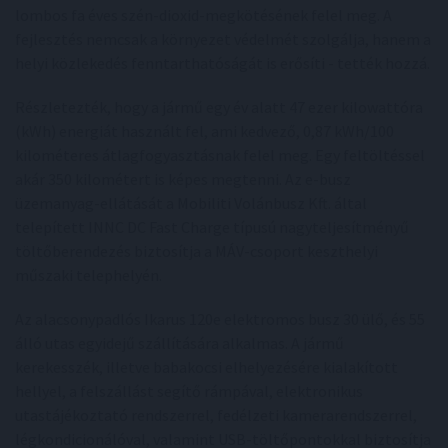
lombos fa éves szén-dioxid-megkötésének felel meg. A
fejlesztés nemcsak a környezet védelmét szolgálja, hanem a
helyi közlekedés fenntarthatóságát is erősíti - tették hozzá.
Részletezték, hogy a jármű egy év alatt 47 ezer kilowattóra
(kWh) energiát használt fel, ami kedvező, 0,87 kWh/100
kilométeres átlagfogyasztásnak felel meg. Egy feltöltéssel
akár 350 kilométert is képes megtenni. Az e-busz
üzemanyag-ellátását a Mobiliti Volánbusz Kft. által
telepített INNC DC Fast Charge típusú nagyteljesítményű
töltőberendezés biztosítja a MÁV-csoport keszthelyi
műszaki telephelyén.
Az alacsonypadlós Ikarus 120e elektromos busz 30 ülő, és 55
álló utas egyidejű szállítására alkalmas. A jármű
kerekesszék, illetve babakocsi elhelyezésére kialakított
hellyel, a felszállást segítő rámpával, elektronikus
utastájékoztató rendszerrel, fedélzeti kamerarendszerrel,
légkondicionálóval, valamint USB-töltőpontokkal biztosítja