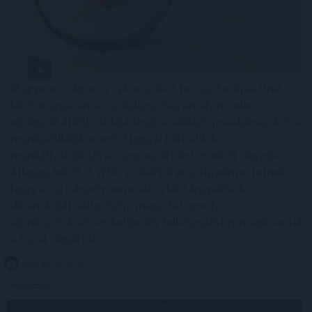
Magyarországon is új korszakot hoz az Európai Unió
bértranszparencia-szabályozása, amely minden
eddiginél átláthatóbbá teszi a vállalati javadalmazást: a
munkavállalók ezentúl joggal kérhetik ki
munkáltatójuktól az azonos értékű munkát végzők
átlagos bérét. A WHC szakértői arra figyelmeztetnek,
hogy az új irányelv nemcsak a bértárgyalások
dinamikáját változtatja meg, de komoly
adminisztrációs és kulturális felkészülést is megkövetel
a hazai cégektől.
2026. 08. 06. 22:00
Megosztás:
TOVÁBB