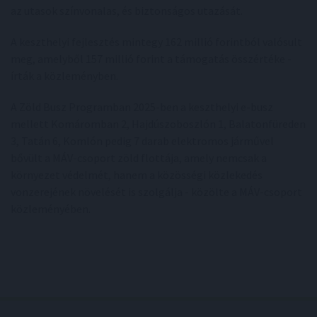
az utasok színvonalas, és biztonságos utazását.
A keszthelyi fejlesztés mintegy 162 millió forintból valósult
meg, amelyből 157 millió forint a támogatás összértéke -
írták a közleményben.
A Zöld Busz Programban 2025-ben a keszthelyi e-busz
mellett Komáromban 2, Hajdúszoboszlón 1, Balatonfüreden
3, Tatán 6, Komlón pedig 7 darab elektromos járművel
bővült a MÁV-csoport zöld flottája, amely nemcsak a
környezet védelmét, hanem a közösségi közlekedés
vonzerejének növelését is szolgálja - közölte a MÁV-csoport
közleményében.