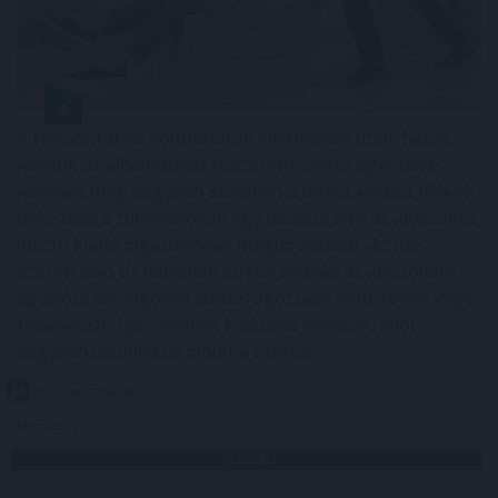
A felsőoktatási ponthatárok kihirdetése utáni hetek
jelentik az albérletpiaci főszezont, ekkor egyszerre
jelennek meg nagyobb számban a lakást kereső diákok,
miközben a tulajdonosok egy része is erre az időszakra
időzíti kiadó ingatlanának meghirdetését. Az idei
szezon első tíz napjának adatai alapján az idei roham
egyelőre országosan visszafogottabb mint tavaly vagy
tavalyelőtt. Igaz, vannak kivételes városok, ahol
nagyobb lendülettel indult a szezon.
2026. 08. 07. 08:00
Megosztás:
TOVÁBB