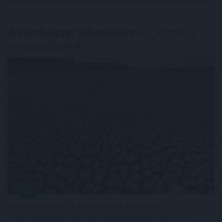
A vészhelyzet elkerülésén
dolgoznak a
halgazdálkodók
A rendkívüli hőség és szárazság közepette a
halgazdálkodók már nem a legnagyobb hozamra