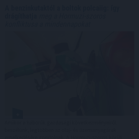
A benzinkutaktól a boltok polcaiig: így
drágíthatja
meg a Hormuzi-szoros
konfliktusa a mindennapokat
Amikor a háborúk gazdasági következményeiről
beszélünk, legtöbben az olaj- és üzemanyagárak
emelkedésére gondolnak. A Hormuzi-szoros körüli