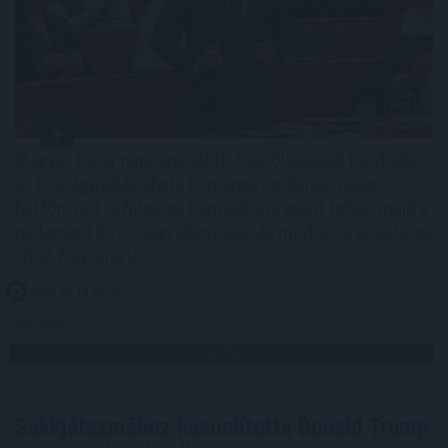
Magyar Péter napirend előtti felszólalásával kezdődik
az Országgyűlés eheti, kétnapos rendkívüli ülése
hétfőn. Két új fideszes képviselői is esküt tehet, majd a
parlament bizottsági jelentések és módosító javaslatok
vitáit folytatja le.
2026. 08. 10. 08:05
Megosztás:
TOVÁBB
Sakkjátszmához hasonlította Donald Trump