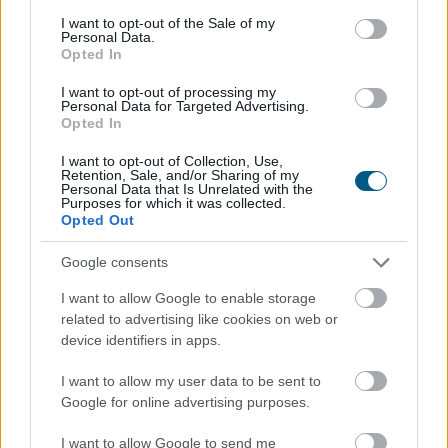
consent section.
I want to opt-out of the Sale of my
Csökkentek a hozamok a fejlett piacokon,
Personal Data.
Opted In
a 363-as
szintig erősödött a forint az
euróval szemben
I want to opt-out of processing my
Personal Data for Targeted Advertising.
Opted In
I want to opt-out of Collection, Use,
Retention, Sale, and/or Sharing of my
Personal Data that Is Unrelated with the
Purposes for which it was collected.
Opted Out
Google consents
I want to allow Google to enable storage
related to advertising like cookies on web or
device identifiers in apps.
I want to allow my user data to be sent to
Google for online advertising purposes.
A gyenge munkaerőpiaci adatok az állampapírhozamok
csökkenését is előidézte pénteken.
I want to allow Google to send me