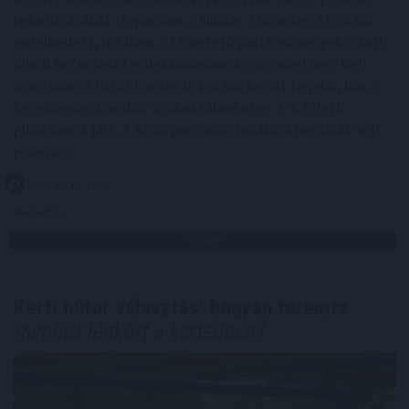
rekordzárását. Japánban a Nikkei 225 index 2,0%-kal
emelkedett, részben a félvezetőipari részvények iránti
újbóli befektetői érdeklődésnek köszönhetően. Dél-
Koreában a KOSPI index 0,4%-kal került feljebb, bár a
kereskedés korábbi szakaszában még 2% feletti
pluszban is járt. A kínai piacokon inkább stagnálás volt
jellemző.
2026. 08. 10. 11:00
Megosztás:
TOVÁBB
Kerti bútor választás: hogyan teremts
meghitt légkört a kertedben?