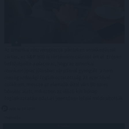
Az amerikai részvénypiacok pénteken emelkedéssel
zártak, az S&P 500 új történelmi csúcsot ért el. Erősen
befolyásolta a piacokat, hogy az amerikai
munkaerőpiac júliusban váratlanul gyengült: a nem
mezőgazdasági foglalkoztatottság 23 ezer fővel
csökkent, messze az elemzők által várt 80 ezres
bővülés alatt, miközben az előző két hónap
foglalkoztatási adatait jelentősen lefelé módosították.
2026. 08. 10. 10:00
Megosztás:
TOVÁBB