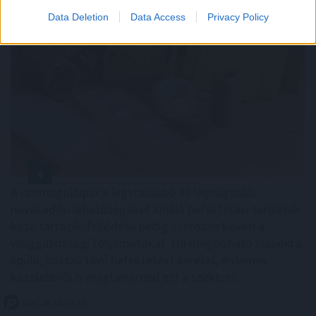
Data Deletion
Data Access
Privacy Policy
A csomagolóipar a legstabilabb és legnagyobb
növekedési lehetőségeket kínáló befektetési területek
közé tartozik, fejlődése pedig szorosan követi a
világgazdasági folyamatokat. Ha megbízható alapokra
épülő, hosszú távú befektetést keresel, érdemes
közelebbről is megismerned ezt a szektort.
2026. 08. 10. 11:30