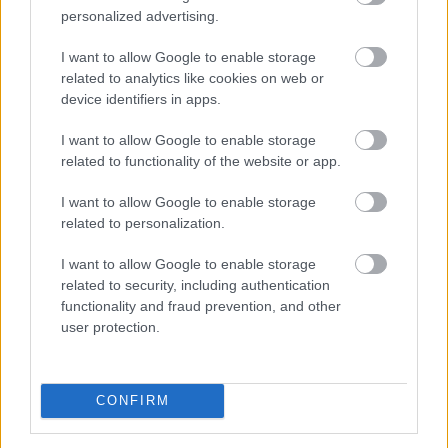
personalized advertising.
I want to allow Google to enable storage
related to analytics like cookies on web or
2026. 08. 10. 12:00
device identifiers in apps.
Megosztás:
I want to allow Google to enable storage
TOVÁBB
related to functionality of the website or app.
I want to allow Google to enable storage
related to personalization.
Érdemes most csomagolóipari
vállalatokba
befektetni?
I want to allow Google to enable storage
related to security, including authentication
functionality and fraud prevention, and other
user protection.
CONFIRM