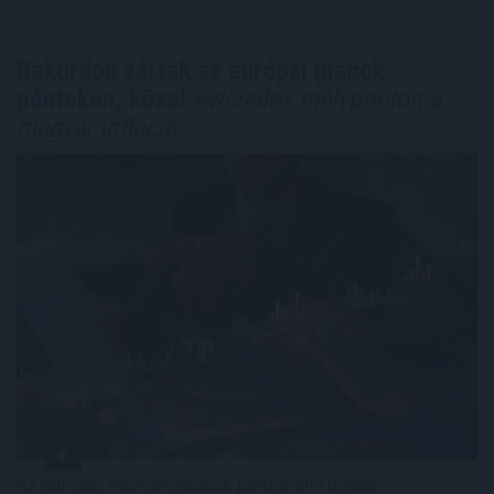
Rekordon zártak az európai piacok
pénteken, közel
évtizedes mélyponton a
magyar infláció
Az európai részvénypiacok pénteken tovább