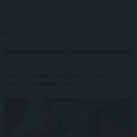
ilyen pillanatok különlegesek, de vajon mi teszi őket
igazán emlékezetessé? Az ízlésesen megválasztott
kerti bútorok jelentős szerepet játszanak ezekben a
hangulatokban.
2026. 08. 10. 10:30
Megosztás:
TOVÁBB
Jelentős negatív meglepetést hozott az
amerikai munkaerőpiac,
csökkentek a
kamatemelési várakozások