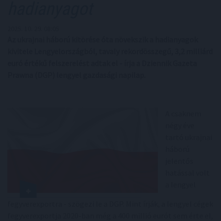
hadianyagot
2025. 10. 29. 08:05
Az ukrajnai háború kitörése óta növekszik a hadianyagok
kivitele Lengyelországból, tavaly rekordösszegű, 3,2 milliárd
euró értékű felszerelést adtak el - írja a Dziennik Gazeta
Prawna (DGP) lengyel gazdasági napilap.
A csaknem
négy éve
tartó ukrajnai
háború
jelentős
hatással volt
a lengyel
fegyverexportra - szögezi le a DGP. Mint írják, a lengyel cégek
fegyverexportja 2020-ban még a 400 millió eurót sem érte el,