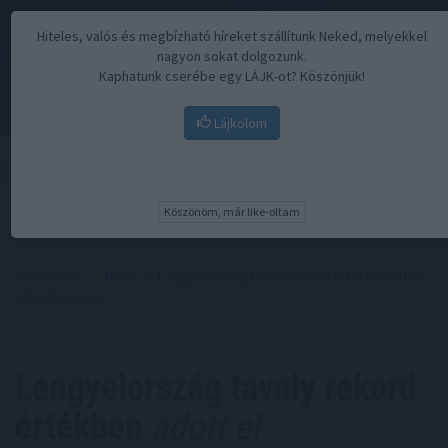
Hiteles, valós és megbízható híreket szállítunk Neked, melyekkel
nagyon sokat dolgozunk.
Kaphatunk cserébe egy LÁJK-ot? Köszönjük!
Lájkolom
Menü
Köszönöm, már like-oltam
Kezdőoldal
//
Hírek
// Lengyelország tavaly rekord értékben adott
el hadianyagot
Lengyelország tavaly rekord
értékben
adott el