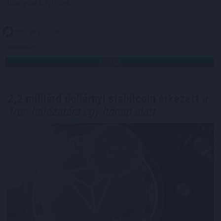
hiánycél 67,7%-a.
2026. 08. 10. 16:00
Megosztás:
TOVÁBB
2,2 milliárd dollárnyi stabilcoin érkezett
a
Tron hálózatára egy hónap alatt