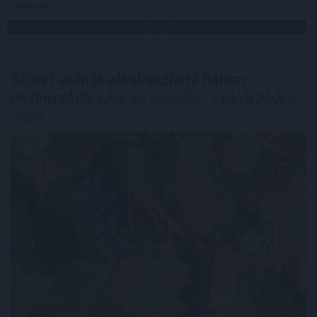
Megosztás:
TOVÁBB
Szüret után is alkalmazható három
növényvédő
szer az amerikai szőlőkabóca
ellen