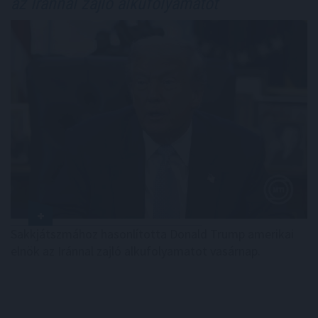
az Iránnal zajló alkufolyamatot
Sakkjátszmához hasonlította Donald Trump amerikai
elnök az Iránnal zajló alkufolyamatot vasárnap.