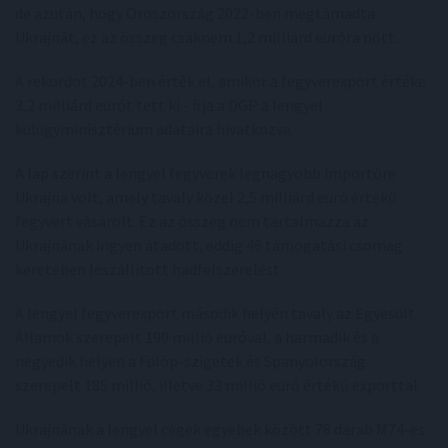
de azután, hogy Oroszország 2022-ben megtámadta
Ukrajnát, ez az összeg csaknem 1,2 milliárd euróra nőtt.
A rekordot 2024-ben érték el, amikor a fegyverexport értéke
3,2 milliárd eurót tett ki - írja a DGP a lengyel
külügyminisztérium adataira hivatkozva.
A lap szerint a lengyel fegyverek legnagyobb importőre
Ukrajna volt, amely tavaly közel 2,5 milliárd euró értékű
fegyvert vásárolt. Ez az összeg nem tartalmazza az
Ukrajnának ingyen átadott, eddig 46 támogatási csomag
keretében leszállított hadfelszerelést.
A lengyel fegyverexport második helyén tavaly az Egyesült
Államok szerepelt 190 millió euróval, a harmadik és a
negyedik helyen a Fülöp-szigetek és Spanyolország
szerepelt 185 millió, illetve 33 millió euró értékű exporttal.
Ukrajnának a lengyel cégek egyebek között 78 darab M74-es