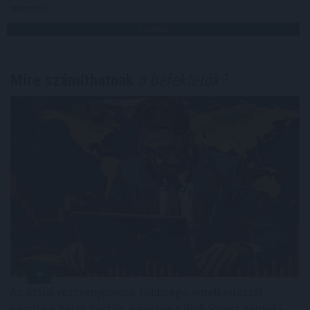
Megosztás:
TOVÁBB
Mire számíthatnak
a befektetők?
Az ázsiai részvénypiacok többsége emelkedéssel
kezdte a hetet hétfőn, követve a Wall Street pénteki