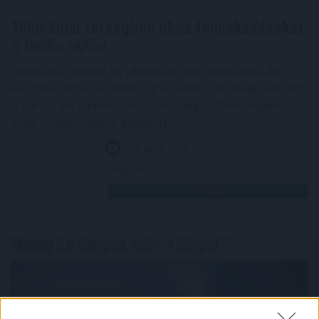
Több kínai térségben okoz fennakadásokat
a Delfin tájfun
Heves esőzéseket és viharokat okoz Kína keleti és
középső részén a Delfin tájfun, amely vasárnap kétszer
is partot ért a kelet-kínai Csöcsiang tartományban,
majd trópusi viharrá gyengült.
2026. 08. 10. 14:00
Megosztás:
TOVÁBB
Mennyire hangos
idén a Sziget?