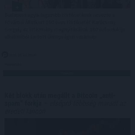
Budapest egyik legszebb történetének nevezte a
Fővárosi Állatkert 160 éves történetét Karácsony
Gergely az intézmény megnyitásának 160 évfordulója
alkalmából tartott ünnepségen vasárnap.
2026. 08. 10. 05:00
Megosztás:
TOVÁBB
Két blokk után megállt a Bitcoin „anti-
spam” forkja
– elsöprő többség maradt az
eredeti láncon