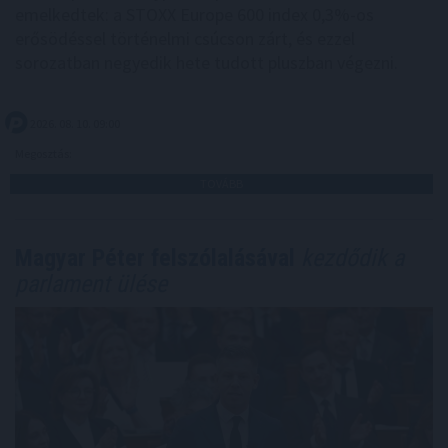
emelkedtek: a STOXX Europe 600 index 0,3%-os
erősödéssel történelmi csúcson zárt, és ezzel
sorozatban negyedik hete tudott pluszban végezni.
2026. 08. 10. 09:00
Megosztás:
TOVÁBB
Magyar Péter felszólalásával
kezdődik a
parlament ülése