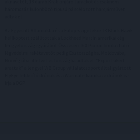
aknavetőt, 18 darab Krab önjáró tarackot és csaknem
háromszáz különböző típusú páncélozott harcjárművet
adtak el.
Az Egyesült Államokba és a Fülöp-szigetekre 13 Black Hawk
helikoptert szállítottak a Lockheed Martin amerikai cég
lengyelországi gyárából. Összesen 160 Piorun hordozható
légvédelmi rakétavetőt pedig Észtországba, Moldovába,
Norvégiába, illetve Lettországba adtak el. "Exportsikert
arattak" a lengyel WB Group vállalatcsoport által gyártott
FlyEye felderítő drónok és a Warmate kamikaze drónok is -
írja a DGP.