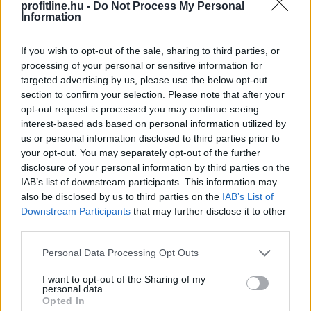
profitline.hu -
Do Not Process My Personal
Information
If you wish to opt-out of the sale, sharing to third parties, or
processing of your personal or sensitive information for
targeted advertising by us, please use the below opt-out
section to confirm your selection. Please note that after your
opt-out request is processed you may continue seeing
interest-based ads based on personal information utilized by
us or personal information disclosed to third parties prior to
Megnyugtató adatokat mutat a Sziget fesztivál
your opt-out. You may separately opt-out of the further
zajszintje, a mérések jóval a határérték alatti értékeket
disclosure of your personal information by third parties on the
IAB’s list of downstream participants. This information may
mutatnak a III. kerületben - mondta Kádár Tamás, a
also be disclosed by us to third parties on the
IAB’s List of
fesztivál főszervezője hétfőn, nem sokkal éjfél után az
Downstream Participants
that may further disclose it to other
MTI-nek.
third parties.
2026. 08. 10. 13:00
Please note that this website/app uses one or more Google
Personal Data Processing Opt Outs
services and may gather and store information including but
Megosztás:
not limited to your visit or usage behaviour. You may click to
I want to opt-out of the Sharing of my
TOVÁBB
personal data.
grant or deny consent to Google and its third-party tags to
Opted In
use your data for below specified purposes in below Google