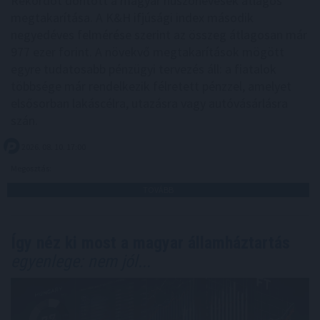
Rekordot döntött a magyar huszonévesek átlagos
megtakarítása. A K&H ifjúsági index második
negyedéves felmérése szerint az összeg átlagosan már
977 ezer forint. A növekvő megtakarítások mögött
egyre tudatosabb pénzügyi tervezés áll: a fiatalok
többsége már rendelkezik félretett pénzzel, amelyet
elsősorban lakáscélra, utazásra vagy autóvásárlásra
szán.
2026. 08. 10. 17:00
Megosztás:
TOVÁBB
Így néz ki most a magyar államháztartás
egyenlege: nem jól...