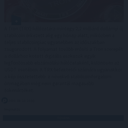
A Tron (TRX) hálózatára mintegy 2,2 milliárd dollárnyi új
stabilcoin érkezett alig egy hónap alatt, miközben a
teljes stabilcoinpiac ugyanebben az időszakban
zsugorodott. A folyamat tovább erősíti a Tron szerepét
a dollárhoz kötött digitális eszközök egyik
legfontosabb elszámolási hálózataként, különösen az
USDT esetében. A TRX befektetői számára ugyanakkor
a kép összetettebb: a növekvő stabilcoinforgalom
önmagában még nem garantál magasabb
tokenértéket.
2026. 08. 10. 15:00
Megosztás:
TOVÁBB