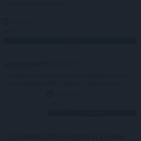
következtében emelkedtek.
2026. 08. 10. 21:00
Megosztás:
TOVÁBB
Gyengült hétfőn
a forint
Gyengült hétfőn a forint a főbb devizákkal szemben a
kora reggeli jegyzéséhez képest a bankközi piacon.
2026. 08. 10. 20:00
Megosztás:
TOVÁBB
1,75 milliárd USDT-t égetett el a Tether
–