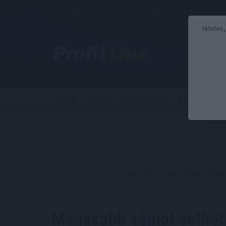
2026. augusztus 7., péntek - Ibolya
Hiteles
Hírek
Tőzsde
Kriptovaluta
Stabilcoin
Kezdőoldal
//
Hírek
// Magasabb vámot vethet ki Trump 
Magasabb vámot vethet