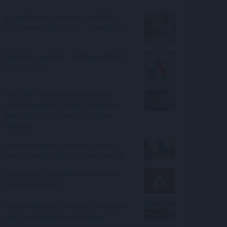
Így kaphat egy magyar nyugdíjas
olcsóbban gyógyszert - 7 lehetőség
Hőkupola bezárult: bajban a klímát
használók is
Változás a használtautó-piacon:
meredeken esik a dízel, miközben
30%-kal nőtt a zöld autók iránti
kereslet
Személycseréket jelentette be a
katonai vezetésben az orosz elnök
Ki rendelhet el vízkorlátozást ma
Magyarországon?
A Duna Paksnál az elmúlt 24 órában
négy centimétert emelkedett