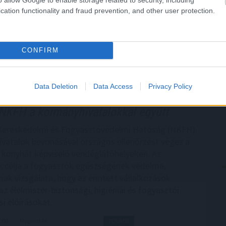
n korlátozta termékeinek viszonteladási árait,
cation functionality and fraud prevention, and other user protection.
ületi korlátozást is alkalmazott. A viszonteladási
ése az egyik legsúlyosabb versenyjogi jogsértés, a
működött a versenyhatósággal és előremutató
CONFIRM
 ajánlott fel.
8:00
Megosztás:
TOVÁBB
Data Deletion
Data Access
Privacy Policy
NKFH a kormányhivatalokkal együtt
Kereskedelmi és Fogyasztóvédelmi Hatóság (NKFH)
vatalok bevonásával országos ellenőrzést végez a
konyhát képviselő vendéglátóhelyeken. Az
k célja a fogyasztók egészségének védelme,
nak vizsgálata, hogy az érintett vállalkozások
az élelmiszer-biztonsági, higiéniai és fogyasztói
i előírásokat.
7:00
Megosztás:
TOVÁBB