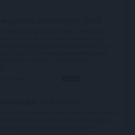
kek
jelenlétét a kereskedelmi láncok
lmazkodást kívánt az első félév az élelmiszer-
elmi láncoktól és ez a második félévben is így
flációs környezet ugyan mérsékelte az árakat, ez
 járt együtt az értékesítési volumenek hasonló
ekedésével - derült ki a CBA és a Penny
ől.
6:00
Megosztás:
TOVÁBB
elnövekedést
ért el a Richter
edeon Nyrt. konszolidált árbevétele az első fél évben
rd forint lett, 0,8 százalékkal elmaradt az előző év
akitól - közölte a gyógyszeripari vállalat a
rtéktőzsde (BÉT) honlapján pénteken.