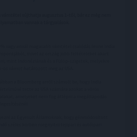
 vámtétel sújthatja augusztus 1-től, bár ez még nem
folyamatban vannak a tárgyalások.
0% vagy annál magasabb vámtétel csalódás lenne India
mpontjából, mivel az ország jobb feltételeket akart
rni, mint Indonéziának és a Fülöp-szigetek, melyekre
-os vámot határozott meg az USA.
ábban a Bloomberg arról számolt be, hogy India
értelművé tette az USA számára azokat a vörös
alakat, amelyeket nem fog átlépni a megállapodás
legesítésénél.
lyezni az Egyesült Államoknak, hogy génmódosított
dó széles körben megnyitni tejipari és autóipari