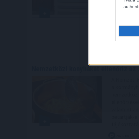
rendszerébe
authenti
valamint ter
árak rögzít
cég együtt
vállalásokat
2026. 08. 07. 1
Nemzetközi konyhákat ellenőriz az
A Nemzeti 
a kormányhi
nemzetközi 
ellenőrzése
valamint an
betartják-e 
tájékoztatás
2026. 08. 07. 1