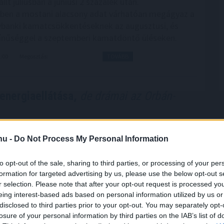
llt júliusban a júniusi 2 százalék után.
ben a mostani alacsony adat várhatóan megágyaz a
ybanki kamatcsökkentéseknek az augusztusi, és
ínűséggel a szeptemberi kamatdöntő üléseken.
2:00
Megosztás:
TOVÁBB
energiaellátása,
de drámai az Orbán-
 energiaellátása stabil, az ivóvízellátás biztosított,
dják a rendkívüli intézkedések egy részét, ugyanakkor
.hu -
Do Not Process My Personal Information
an figyelemmel kísérik a paksi atomerőmű
ahol a mostani vízállásjelzések alapján "halvány
to opt-out of the sale, sharing to third parties, or processing of your per
ra", hogy hétfőn újraindulhat még egy turbina -
formation for targeted advertising by us, please use the below opt-out s
r selection. Please note that after your opt-out request is processed y
iniszterelnök pénteki sajtótájékoztatóján, amelyen
eing interest-based ads based on personal information utilized by us or
ta az Orbán-kormányt, hogy drámai helyzetet
disclosed to third parties prior to your opt-out. You may separately opt-
a az energia- és vízellátás területén.
losure of your personal information by third parties on the IAB’s list of