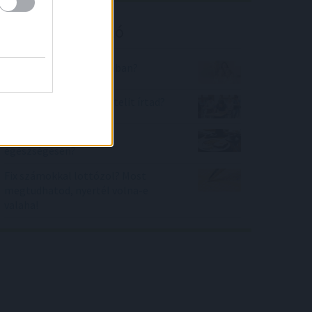
Kalkulátor ajánló
Hányan vannak a szobában?
Hányadik legjobb felvételit írtad?
Mennyire táplálkozok
egészségesen?
Fix számokkal lottózol? Most
megtudhatod, nyertél volna-e
valaha!