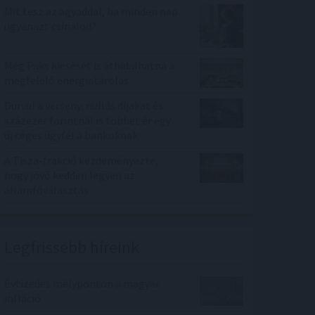
Mit tesz az agyaddal, ha minden nap
ugyanazt csinálod?
Még Paks kiesését is áthidalhatná a
megfelelő energiatárolás
Durvul a verseny: nullás díjakat és
százezer forintnál is többet ér egy
új céges ügyfél a bankoknak
A Tisza-frakció kezdeményezte,
hogy jövő kedden legyen az
államfőválasztás
Legfrissebb híreink
Évtizedes mélyponton a magyar
infláció