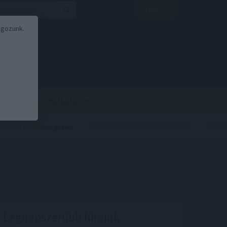
Belépés
lgozunk.
BOR
BIRS
Kalkulátorok
Legnépszerűbb híreink