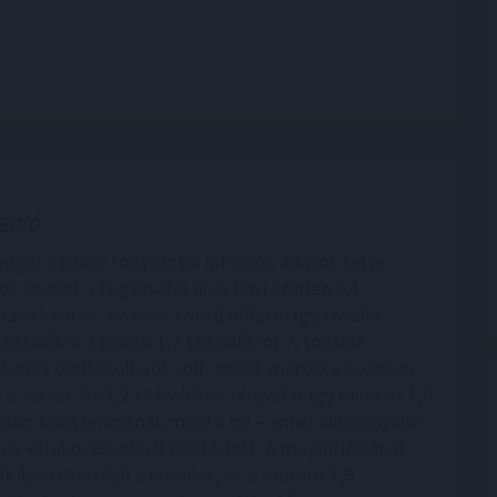
áció
gel a júliusi fogyasztói inflációs adatot tette
k szerint a fogyasztói árak havi szinten 0,1
 csökkentek. Az éves szintű infláció így tovább
 százalékra a júniusi 1,7 százalékról. A további
kkenés borítékolható volt, ennek mértéke azonban
a vártat. Az 1,2 százalékos tényadat így mind az 1,6
piaci konszenzusnál, mind a mi – ennél alacsonyabb –
kos várakozásunknál kisebb lett. A maginflációnál
t ilyen mértékű a lassulás, ez a mutató 1,9