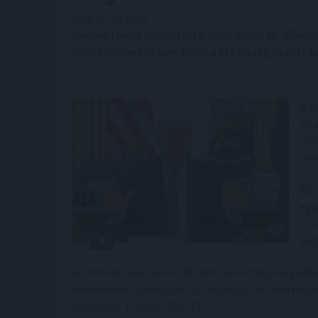
2025. 07. 30. 14:00
Donald Trump kijelentette, hogy Indiát 20–25%-os
került véglegesítésre, mivel a két ország között 
A 2
sze
elé
19%
Kor
egy
von
vég
Az értesülések szerint Új-Delhi nem fogja engedé
növényeket exportáljon az országba, és nem hajlan
szektorát. (Forrás: ERSTE)