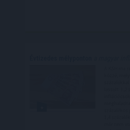
Évtizedes mélyponton
a magyar infl
A KSH ma reg
közzé, melye
százalékkal
lassult: 1,2
inflációcsö
meghaladta 
százalékos 
1,4 százalé
már nem vol