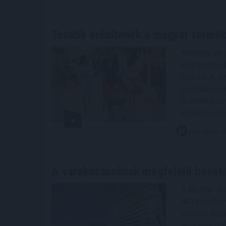
Tovább erősítenék a magyar termé
Komoly alka
kiskeresked
marad. A de
azonban nem
mértékű növ
értékeléséb
2026. 08. 07. 1
A várakozásoknak megfelelő bevét
A Richter G
461,6 milliá
azonos idősz
Budapesti É