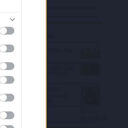
4IG elemzés
Richter elemzés
Befektetési tippek
Majdnem minden banknál drágultak
a lakáshitelek
A Zöld hitel tartja lázban a kölcsönt
keresőket, a személyi hitel lejtőre
került
Prémium állampapírból sima
bankbetétbe nyomul a sok pénz?
De hová? Mennyi a kamat?
Aktív Aranyszámla