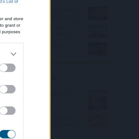
B’s List of
Növelte az árbevételét és az üzleti
eredményét a Mol az első félévben
er and store
to grant or
A várakozásoknak megfelelő
ed purposes
bevételnövekedést ért el a Richter
KSH: júliusban 1,2 százalékra
csökkent az infláció
Friss elemzéseink
Fokozatos kamatcsökkentést
támogatnak az amerikai
jegybankárok
Örülhetnek a Richter befektetők -
piaci konszenzus feletti számokat
közölt a tőzsdei vállalat