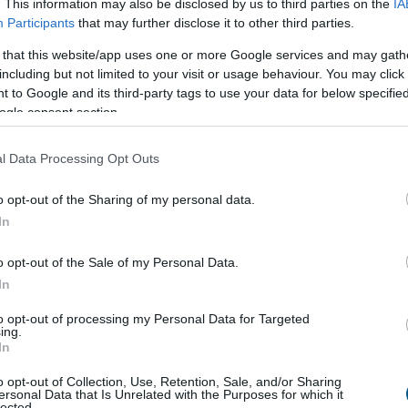
. This information may also be disclosed by us to third parties on the
IA
1:00
Megosztás:
TOVÁBB
Participants
that may further disclose it to other third parties.
 that this website/app uses one or more Google services and may gath
including but not limited to your visit or usage behaviour. You may click 
anaf és a Mol
 to Google and its third-party tags to use your data for below specifi
ajvezeték-üzemeltető Janaf és a Mol-csoport
ogle consent section.
t kötött 2,05 millió tonna nyersolaj szállításáról
özölte a horvát társaság csütörtökön.
l Data Processing Opt Outs
o opt-out of the Sharing of my personal data.
In
0:00
Megosztás:
TOVÁBB
o opt-out of the Sale of my Personal Data.
In
to opt-out of processing my Personal Data for Targeted
 és értelmezése
– hogyan működik a
ing.
In
n APY azt mutatja meg, hogy egy stabilcoinban
o opt-out of Collection, Use, Retention, Sale, and/or Sharing
ersonal Data that Is Unrelated with the Purposes for which it
 befektetés egy év alatt mekkora hozamot
lected.