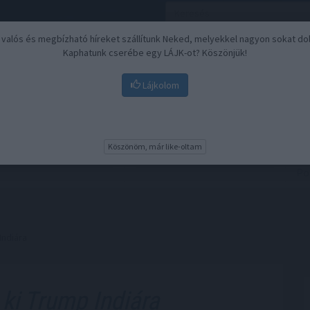
, valós és megbízható híreket szállítunk Neked, melyekkel nagyon sokat do
Kaphatunk cserébe egy LÁJK-ot? Köszönjük!
Lájkolom
Nyugdíj
Biztosítási befektetések
BU
Köszönöm, már like-oltam
Indiára
ki Trump Indiára