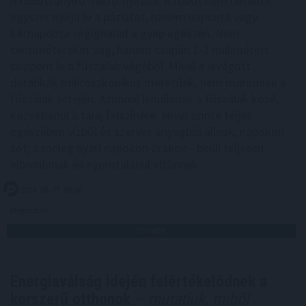
A robotfűnyíró mikro-nyírása: A robot nem hetente
egyszer nyírja le a pázsitot, hanem naponta vagy
kétnaponta végighalad a gyep egészén. Nem
centimétereket vág, hanem csupán 1-2 millimétert
csippent le a fűszálak végéből. Mivel a levágott
darabkák mikroszkopikus méretűek, nem maradnak a
fűszálak tetején. Azonnal lehullanak a fűszálak közé,
közvetlenül a talaj felszínére. Mivel szinte teljes
egészében vízből és szerves anyagból állnak, napokon -
sőt, a meleg nyári napokon órákon - belül teljesen
elbomlanak és nyomtalanul eltűnnek.
2026. 08. 07. 06:00
Megosztás:
TOVÁBB
Energiaválság idején felértékelődnek a
korszerű otthonok
– mutatjuk, miből