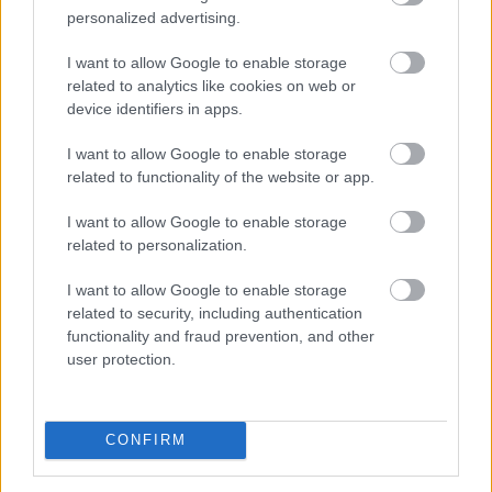
szabályait, ami jól mutatja, hogy az energiaellátást
personalized advertising.
érintő kockázatok kezelése egyre nagyobb figyelmet
I want to allow Google to enable storage
kap szabályozói oldalról is. A rekordalacsony dunai
related to analytics like cookies on web or
vízállás, a hőhullámok és az aszály egyértelművé teszik,
device identifiers in apps.
hogy a klímaváltozás már nem jövőbeli forgatókönyv:
kézzelfogható üzleti kockázat, amely a hazai
I want to allow Google to enable storage
energiaellátástól a szabályozási környezeten át a napi
related to functionality of the website or app.
működésig egyre több területet érint. A vállalatok
I want to allow Google to enable storage
számára ezért a fizikai klímakockázatok kezelése már
related to personalization.
nem csak a szabályozói elvárásokat érintő
fenntarthatósági kérdés, hanem a működésbiztonság
I want to allow Google to enable storage
és a versenyképesség alapvető feltétele – figyelmeztet
related to security, including authentication
a KPMG.
functionality and fraud prevention, and other
user protection.
2026. 08. 07. 03:00
Megosztás:
CONFIRM
TOVÁBB