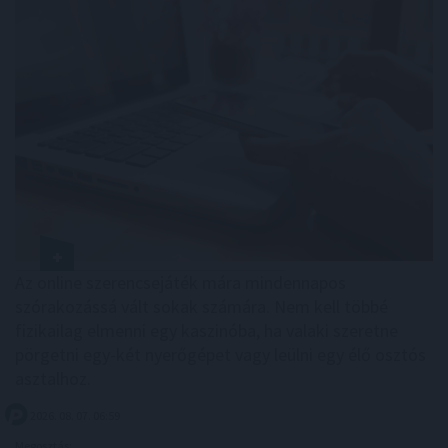
Az online szerencsejáték mára mindennapos
szórakozássá vált sokak számára. Nem kell többé
fizikailag elmenni egy kaszinóba, ha valaki szeretne
pörgetni egy-két nyerőgépet vagy leülni egy élő osztós
asztalhoz.
2026. 08. 07. 06:59
Megosztás: