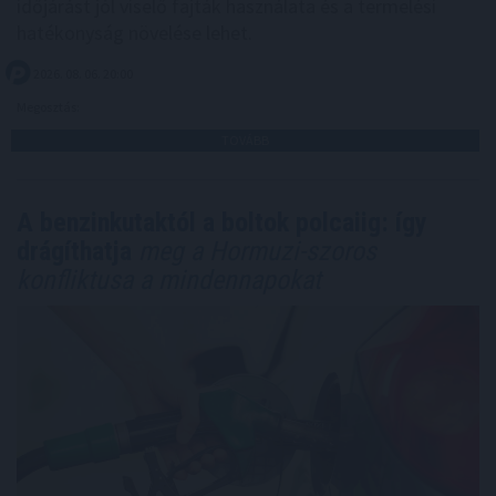
időjárást jól viselő fajták használata és a termelési
hatékonyság növelése lehet.
2026. 08. 06. 20:00
Megosztás:
TOVÁBB
A benzinkutaktól a boltok polcaiig: így
drágíthatja
meg a Hormuzi-szoros
konfliktusa a mindennapokat