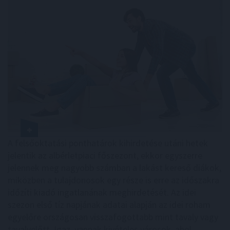
A felsőoktatási ponthatárok kihirdetése utáni hetek
jelentik az albérletpiaci főszezont, ekkor egyszerre
jelennek meg nagyobb számban a lakást kereső diákok,
miközben a tulajdonosok egy része is erre az időszakra
időzíti kiadó ingatlanának meghirdetését. Az idei
szezon első tíz napjának adatai alapján az idei roham
egyelőre országosan visszafogottabb mint tavaly vagy
tavalyelőtt. Igaz, vannak kivételes városok, ahol