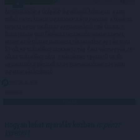
Átrendeződik a drágább ingatlanok földrajza: a 100
millió forint feletti ingatlanok iránti kereslet a főváros
helyett egyre inkább az agglomeráció felé fordul. A
Duna House első féléves tranzakciós adatai szerint
ebben az ársávban Budapest részesedése egy év alatt
57-ről 48 százalékra csökkent, míg Pest vármegyéé 24-
ről 33 százalékra nőtt. A háttérben egyszerű ok áll:
ugyanabból a pénzből az agglomerációban nagyobb
ingatlan vásárolható.
2026. 08. 06. 18:00
Megosztás:
TOVÁBB
Hogyan lehet nyaralás közben
is pénzt
keresni?