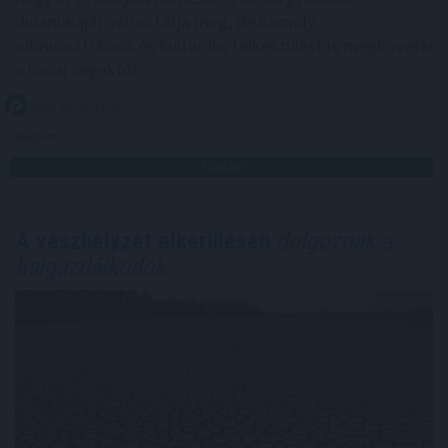
dinamikáját változtatja meg, de komoly
adminisztrációs és kulturális felkészülést is megkövetel
a hazai cégektől.
2026. 08. 06. 22:00
Megosztás:
TOVÁBB
A vészhelyzet elkerülésén
dolgoznak a
halgazdálkodók