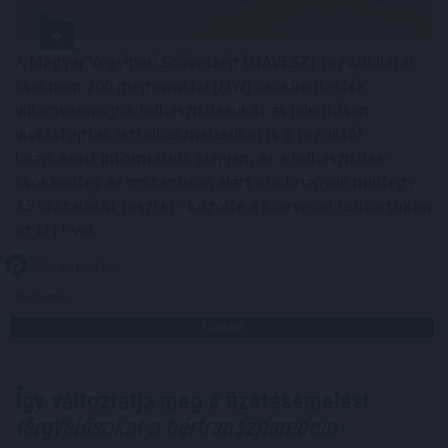
A Magyar Vegyipari Szövetség (MAVESZ) tagvállalatai
csaknem 200 megawattal (MW) csökkentették
villamosenergia-felhasználásukat és jelentősen
visszafogták vízfelhasználásukat is a tagoktól
beérkezett információk alapján, ez a felhasználás-
csökkentés az országosan elért eredmények mintegy
25 százalékát teszi ki - közölte a szervezet csütörtökön
az MTI-vel.
2026. 08. 06. 23:00
Megosztás:
TOVÁBB
Így változtatja meg a fizetésemelési
tárgyalásokat a bértranszparencia