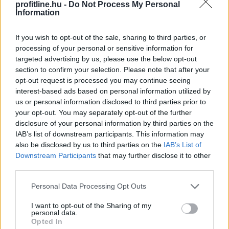
profitline.hu -
Do Not Process My Personal
Information
If you wish to opt-out of the sale, sharing to third parties, or
processing of your personal or sensitive information for
targeted advertising by us, please use the below opt-out
Annak ellenére, hogy az idei év második negyedévében
section to confirm your selection. Please note that after your
csökkentek az ingatlanárak, az eladók egy része
opt-out request is processed you may continue seeing
továbbra is a korábbi piaci helyzetből indul ki a hirdetési
interest-based ads based on personal information utilized by
árak meghatározásánál. A Balla Ingatlan szakértői
us or personal information disclosed to third parties prior to
szerint ennek következtében még mindig gyakori az 5–
your opt-out. You may separately opt-out of the further
10 százalékos, sőt olykor a 15–20 százalékos túlárazás
disclosure of your personal information by third parties on the
is, ami jelentősen megnehezítheti, vagy adott esetben
IAB’s list of downstream participants. This information may
also be disclosed by us to third parties on the
IAB’s List of
akár lehetetlenné is teszi az értékesítést.
Downstream Participants
that may further disclose it to other
third parties.
2026. 08. 07. 04:00
Megosztás:
Please note that this website/app uses one or more Google
Personal Data Processing Opt Outs
services and may gather and store information including but
TOVÁBB
not limited to your visit or usage behaviour. You may click to
I want to opt-out of the Sharing of my
personal data.
grant or deny consent to Google and its third-party tags to
Opted In
use your data for below specified purposes in below Google