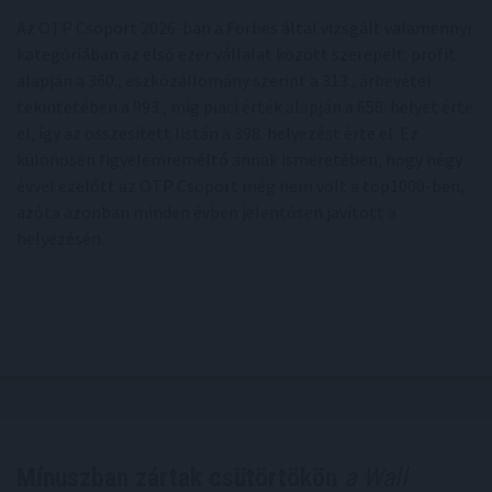
Az OTP Csoport 2026-ban a Forbes által vizsgált valamennyi
kategóriában az első ezer vállalat között szerepelt: profit
alapján a 360., eszközállomány szerint a 313., árbevétel
tekintetében a 993., míg piaci érték alapján a 658. helyet érte
el, így az összesített listán a 398. helyezést érte el. Ez
különösen figyelemreméltó annak ismeretében, hogy négy
évvel ezelőtt az OTP Csoport még nem volt a top1000-ben,
azóta azonban minden évben jelentősen javított a
helyezésén.
Mínuszban zártak csütörtökön
a Wall