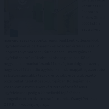
vállalata közé
került az OTP
Csoport a
Forbes Global
2000 listán –
ezt a sikert
magyarországi központú, régiós bankként kollégáinkkal,
ügyfeleinkkel és partnereinkkel közösen értük el. Az OTP
Csoport folyamatos fejlődése a stabil stratégiánk és
ügyfélközpontú működésünk visszaigazolása. Közel
negyvenezer munkatársunk 11 országban dolgozik azért,
hogy közel 17,5 millió ügyfelünk mindennapjait egyszerűbbé
és biztonságosabbá tegyük, és tovább erősítsük vezető
pozíciónkat Kelet-Közép-Európában. Kollégáimnak
köszönöm a közös sikerekért tett erőfeszítéseket,
ügyfeleinknek pedig a kiemelkedő fejlődéshez
elengedhetetlen bizalmukat” – mondta Csányi Péter, az
OTP Bank vezérigazgatója.