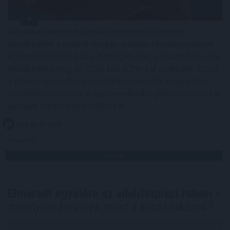
Mérsékelt elmozdulásokat mutatva többnyire
emelkedtek a vezető nyugat-európai részvényindexek.
A Stoxx600 0,2%-kal, a DAX 0,1%-kal, a CAC40 0,4%-kal
emelkedett, míg az FTSE 100 0,2%-kal csökkent. Ezzel
a páneurópai index sorozatban harmadik napon zárt
történelmi csúcson. A napi emelkedés jelentős részét a
vállalati eredmények hajtották.
2026. 08. 07. 09:00
Megosztás:
TOVÁBB
Elmaradt egyelőre az albérletpiaci roham -
mennyibe kerülnek most a kiadó lakások?