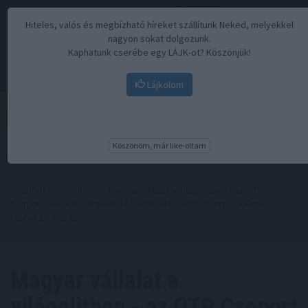
Hiteles, valós és megbízható híreket szállítunk Neked, melyekkel
nagyon sokat dolgozunk.
Kaphatunk cserébe egy LÁJK-ot? Köszönjük!
Lájkolom
Menü
Köszönöm, már like-oltam
Kezdőoldal
//
Hírek
// Magyar vállalat a világelitben - az OTP
Csoport már a 400 legerősebb vállalat között szerepel a Forbes
Global 2000 listán
Magyar vállalat a
világelitben - az OTP Csoport