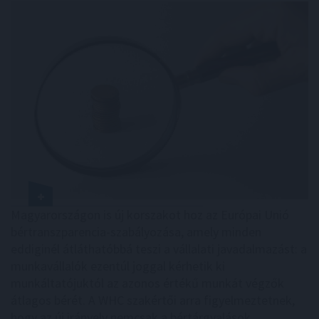
Magyarországon is új korszakot hoz az Európai Unió
bértranszparencia-szabályozása, amely minden
eddiginél átláthatóbbá teszi a vállalati javadalmazást: a
munkavállalók ezentúl joggal kérhetik ki
munkáltatójuktól az azonos értékű munkát végzők
átlagos bérét. A WHC szakértői arra figyelmeztetnek,
hogy az új irányelv nemcsak a bértárgyalások