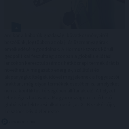
Amikor a háborúk gazdasági következményeiről
beszélünk, legtöbben az olaj- és üzemanyagárak
emelkedésére gondolnak. A Hormuzi-szoros körüli
geopolitikai feszültség azonban a globális ellátási
láncokon keresztül számos hétköznapi termék árát is
növelheti. A magasabb energia-, szállítási és
alapanyagköltségek idővel megjelennek a fogyasztói
árakban, még olyan termékek esetében is, amelyeket
nem a konfliktus térségében állítanak elő. A helyzet
lehetséges hatásait a Magyarországon is elérhető
globális befektetési alkalmazás, az XTB szakértője,
Leisztner Dávid elemezte.
2026. 08. 06. 19:00