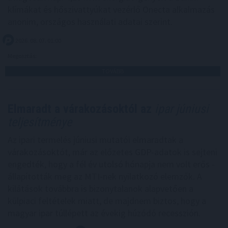
klímákat és hőszivattyúkat vezérlő Onecta alkalmazás
anonim, országos használati adatai szerint.
2026. 08. 07. 01:00
Megosztás:
TOVÁBB
Elmaradt a várakozásoktól az
ipar júniusi
teljesítménye
Az ipari termelés júniusi mutatói elmaradtak a
várakozásoktót, már az előzetes GDP-adatok is sejteni
engedték, hogy a fél év utolsó hónapja nem volt erős -
állapították meg az MTI-nek nyilatkozó elemzők. A
kilátások továbbra is bizonytalanok alapvetően a
külpiaci feltételek miatt, de majdnem biztos, hogy a
magyar ipar túllépett az évekig húzódó recesszión.