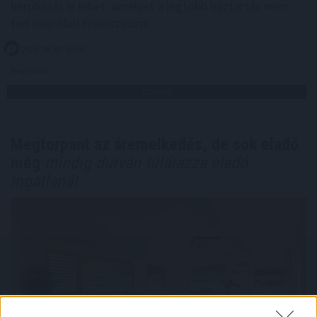
beruházás is lehet, amelyet a legtöbb háztartás nem
tud önerőből finanszírozni.
2026. 08. 07. 05:00
Megosztás:
TOVÁBB
Megtorpant az áremelkedés, de sok eladó
még
mindig durván túlárazza eladó
ingatlanát