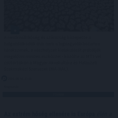
A rendkívüli hőség és szárazság közepette a
halgazdálkodók már nem a legnagyobb hozamra
törekszenek, a vészhelyzet kialakulását próbálják
megelőzni minden eszközzel - közölte az MTI-vel
csütörtökön a Magyar Akvakultúra és Halászati
Szakmaközi Szervezet (MA-HAL).
2026. 08. 06. 21:00
Megosztás:
TOVÁBB
Az extrém hőség ellenére is Európa
élén a