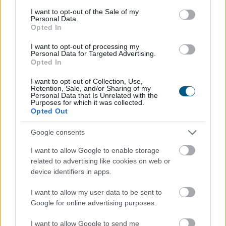
Rekordhőség, rekordkockázat: a
consent section.
I want to opt-out of the Sale of my
klímaváltozás
már a vállalatok működését
Personal Data.
Opted In
is átírja
I want to opt-out of processing my
Personal Data for Targeted Advertising.
Opted In
I want to opt-out of Collection, Use,
Retention, Sale, and/or Sharing of my
Personal Data that Is Unrelated with the
Purposes for which it was collected.
Opted Out
Google consents
I want to allow Google to enable storage
related to advertising like cookies on web or
device identifiers in apps.
I want to allow my user data to be sent to
Google for online advertising purposes.
A kormány augusztus 1-jén módosította a
villamosenergia-ellátási válsághelyzet kezelésének
I want to allow Google to send me