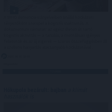
A WHO demencia-irányelveiben önálló kockázati
tényezőként szerepel a kognitív inaktivitás. A
dokumentum rámutat: az egész életen át tartó
kognitív aktivitás — a tanulás, a mentálisan igényes
feladatok és az új ingerek — szoros összefüggésben áll
a szellemi hanyatlás alacsonyabb kockázatával .
2026. 08. 07. 02:00
Megosztás:
TOVÁBB
Hőkupola bezárult: bajban
a klímát
használók is