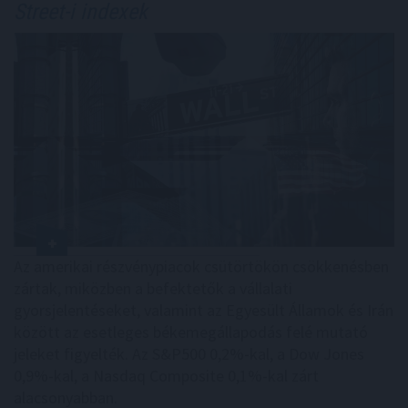
Street-i indexek
Az amerikai részvénypiacok csütörtökön csökkenésben
zártak, miközben a befektetők a vállalati
gyorsjelentéseket, valamint az Egyesült Államok és Irán
között az esetleges békemegállapodás felé mutató
jeleket figyelték. Az S&P500 0,2%-kal, a Dow Jones
0,9%-kal, a Nasdaq Composite 0,1%-kal zárt
alacsonyabban.