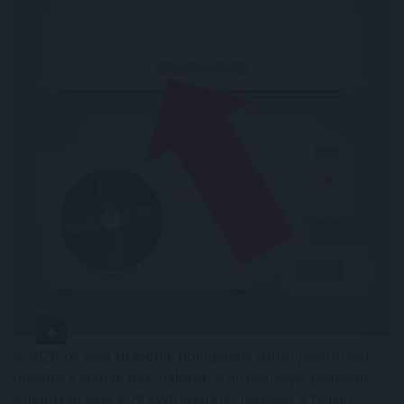
A 2026-os nyár második hőkupolája ismét jelentősen
növelte a klímák használatát. A hűtés helyszínenként
átlagosan napi 4,29 kWh energiát igényelt a Daikin