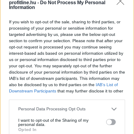
profitline.hu -
Do Not Process My Personal
Information
Az átláthatóság, a szakmai minőség és a verseny
erősítése érdekében új marketing és kommunikációs
If you wish to opt-out of the sale, sharing to third parties, or
ügynökségi struktúrát alakít ki a Szerencsejáték Zrt. A
processing of your personal or sensitive information for
társaság a következő időszakban több lépcsőben
targeted advertising by us, please use the below opt-out
meghirdetett pályázatokon keresztül választja ki a
section to confirm your selection. Please note that after your
opt-out request is processed you may continue seeing
marketing-, a média-, a nyomdai, a PR, a social,
interest-based ads based on personal information utilized by
valamint a rendezvényszervező ügynökségeit. Az új
us or personal information disclosed to third parties prior to
rendszer kialakítása a szakmai ajánlások és piaci
your opt-out. You may separately opt-out of the further
visszajelzések figyelembevételével, független
disclosure of your personal information by third parties on the
szakértők támogatásával történik.
IAB’s list of downstream participants. This information may
also be disclosed by us to third parties on the
IAB’s List of
2026. 08. 06. 03:00
Downstream Participants
that may further disclose it to other
Megosztás:
third parties.
TOVÁBB
Please note that this website/app uses one or more Google
Personal Data Processing Opt Outs
services and may gather and store information including but
not limited to your visit or usage behaviour. You may click to
I want to opt-out of the Sharing of my
personal data.
Így kaphat egy magyar nyugdíjas
grant or deny consent to Google and its third-party tags to
Opted In
use your data for below specified purposes in below Google