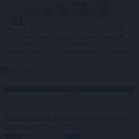
A Magyar Telekom összes bevétele 0,8 százalékkal,
adózott eredménye 0,5 százalékkal nőtt a második
negyedévben 2025 azonos időszakához képest –
olvasható a társaság szerdán közzétett jelentésében.
2026. 08. 06. 07:00
Megosztás:
TOVÁBB
Személycseréket jelentette be a katonai
vezetésben az orosz elnök