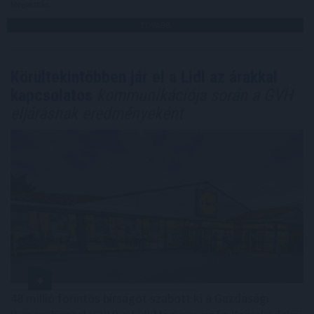
Megosztás:
TOVÁBB
Körültekintőbben jár el a Lidl az árakkal
kapcsolatos
kommunikációja során a GVH
eljárásnak eredményeként
48 millió forintos bírságot szabott ki a Gazdasági