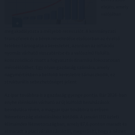
elején, amely
valójában
megakadályozta a mélyebb recessziót. A kormányzati
transzferek és a bérek növekedése elsősorban az év első
felében támogatja a keresletet, azonban az inflációs
nyomás várható visszatérése és a valószínű fiskális
konszolidáció miatt a fogyasztói dinamika fokozatosan
mérséklődhet. Egy olyan gazdaság számára, amely
nagymértékben a belföldi keresletre támaszkodik, ez
strukturális sebezhetőséget jelent.
Az ipar továbbra is a gazdaság gyenge pontja. Bár 2026-ban
enyhe élénkülés várható az új külföldi beruházások
beindulása révén, a magyar ipar továbbra is erősen
Németország alakulásához kötődik. A januári IFO üzleti
klímaindex Németországban, amely 87,6 ponton maradt és
elmaradt a piaci várakozásoktól, megerősíti, hogy a német