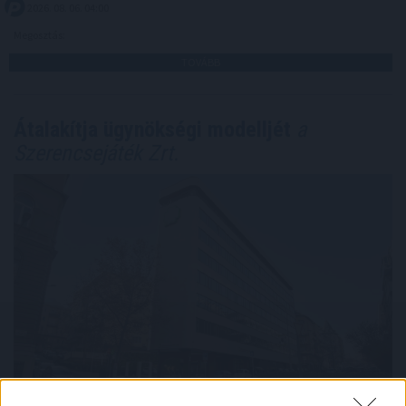
2026. 08. 06. 04:00
Megosztás:
TOVÁBB
Átalakítja ügynökségi modelljét
a
Szerencsejáték Zrt.