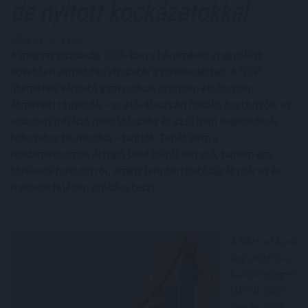
de nyitott kockázatokkal
2026. 01. 27. 17:30
A magyar gazdaság 2026-ban a hároméves stagnálást
követően várhatóan visszatér a növekedéshez. A GDP
ütemének várható gyorsulását azonban elsősorban
átmeneti tényezők – az előválasztási fiskális ösztönzők, az
alacsony infláció rövid időszaka és az új ipari kapacitások
fokozatos beindulása – hajtják. Tehát nem a
fundamentumok átfogó javulásáról van szó, hanem egy
törékeny fordulatról, amely fenntarthatóságát már az év
második felében próbára teszi.
A háztartások
fogyasztása
kulcsszerepet
játszik 2025-
ben és 2026