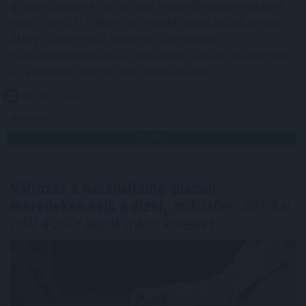
gyakoriságban és az ajánlási hajlandóságban nyilvánul
meg – derül ki a Nitro legfrissebb kutatásából, amely
átfogó képet nyújt a magyar fogyasztók
márkapreferenciáiról, a márkákhoz fűződő viszonyáról
és a lojalitás mögött álló motivációkról.
2026. 08. 06. 05:00
Megosztás:
TOVÁBB
Változás a használtautó-piacon:
meredeken esik a dízel,
miközben 30%-kal
nőtt a zöld autók iránti kereslet