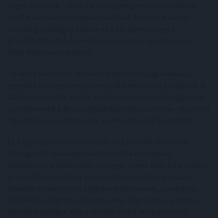
cégek óvatosak – mind a jelenlegi helyzet értékelésében,
mind a következő hónapok kilátásait illetően. A közép-
európai gazdaságok számára ez azt jelenti, hogy a
jelentősebb külső növekedési impulzusra egyelőre nem
lehet biztosan számítani.
– A külső környezet, különösen Németország alakulása,
egyelőre nem nyújt erős növekedési impulzust a régiónak. A
várható élénkülés inkább a belföldi tényezőktől függ, ezért
sérülékenyebb a deviza-ingadozásokkal szemben – hívja fel a
figyelmet Jacek Jurczynski, az Akcenta vezérigazgatója.
Ez a gyengébb külső környezet és a belföldi, fiskálisan
támogatott növekedés kombinációja a pénzpiaci
alakulásban is tükröződik. A magyar forint 2026-ba a korábbi
év jelentős erősödését követően lép, azonban a további
alakulás érzékeny lesz a jegybank döntéseire, az inflációs
pályára és az áprilisi választásokkal kapcsolatos politikai
bizonytalanságra. Még a relatíve stabil átlagárfolyam