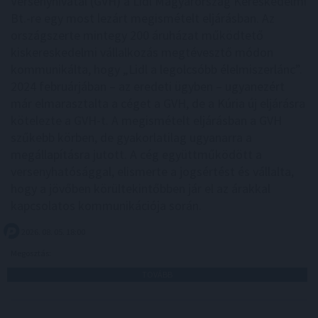
Versenyhivatal (GVH) a Lidl Magyarország Kereskedelmi
Bt.-re egy most lezárt megismételt eljárásban. Az
országszerte mintegy 200 áruházat működtető
kiskereskedelmi vállalkozás megtévesztő módon
kommunikálta, hogy „Lidl a legolcsóbb élelmiszerlánc”.
2024 februárjában – az eredeti ügyben – ugyanezért
már elmarasztalta a céget a GVH, de a Kúria új eljárásra
kötelezte a GVH-t. A megismételt eljárásban a GVH
szűkebb körben, de gyakorlatilag ugyanarra a
megállapításra jutott. A cég együttműködött a
versenyhatósággal, elismerte a jogsértést és vállalta,
hogy a jövőben körültekintőbben jár el az árakkal
kapcsolatos kommunikációja során.
2026. 08. 05. 18:00
Megosztás:
TOVÁBB