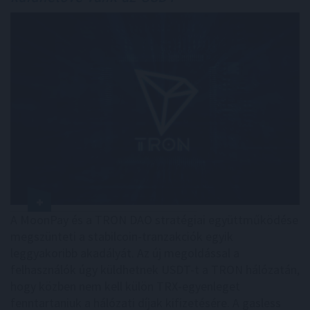
A MoonPay és a TRON DAO stratégiai együttműködése
megszünteti a stabilcoin-tranzakciók egyik
leggyakoribb akadályát. Az új megoldással a
felhasználók úgy küldhetnek USDT-t a TRON hálózatán,
hogy közben nem kell külön TRX-egyenleget
fenntartaniuk a hálózati díjak kifizetésére. A gasless