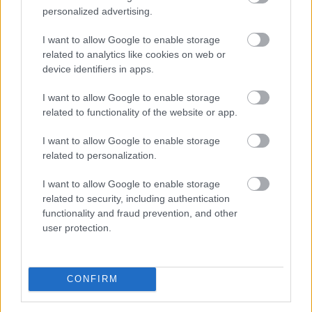
personalized advertising.
Sok magyar nyugdíjas havonta többféle gyógyszert
szed, ezért a patikában hagyott összeg könnyen
I want to allow Google to enable storage
elérheti a több ezer vagy akár több tízezer forintot.
related to analytics like cookies on web or
Kevesen tudják azonban, hogy a társadalombiztosítási
device identifiers in apps.
támogatás mellett közgyógyellátás, önkormányzati
segítség, egyedi méltányosság és olcsóbb helyettesítő
I want to allow Google to enable storage
related to functionality of the website or app.
készítmény is csökkentheti a kiadásokat.
I want to allow Google to enable storage
2026. 08. 06. 02:00
related to personalization.
Megosztás:
TOVÁBB
I want to allow Google to enable storage
related to security, including authentication
functionality and fraud prevention, and other
user protection.
Ki rendelhet el vízkorlátozást
ma
Magyarországon?
CONFIRM