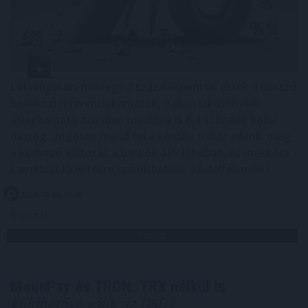
Látványosan, mintegy 2 százalékponttal estek a hosszú
bankközi referenciakamatok, a piaci lakáshitelek
átlagkamata azonban továbbra is 6,4 százalék körül
mozog. Jogosan merül fel a kérdés: mikor jelenik meg
a kedvező változás a bankok ajánlataiban, és mekkora
kamatcsökkentésre számíthatnak a hitelfelvevők?
2026. 08. 06. 09:00
Megosztás:
TOVÁBB
MoonPay és TRON: TRX nélkül is
küldhetővé válik az USDT