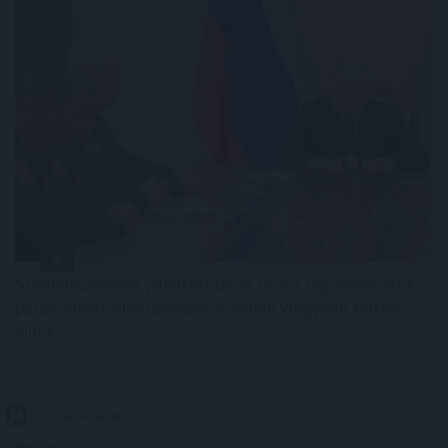
Személycseréket jelentett be az orosz fegyveres erők
parancsnoki állományában szerdán Vlagyimir Putyin
elnök.
2026. 08. 06. 06:00
Megosztás: