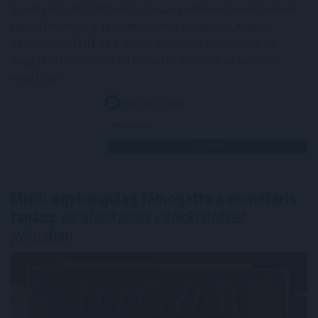
Szerda éjszakától fokozatosan csökkenti reaktorának
teljesítményét a szlovén-horvát tulajdonú Krsko
Atomerőmű (NEK) a Száva alacsony vízhozama és
magas vízhőmérséklete miatt - közölte az erőmű
vezetése.
2026. 08. 05. 23:00
Megosztás:
TOVÁBB
MNB: egyhangúlag támogatta a monetáris
tanács
az alapkamat csökkentését
júliusban