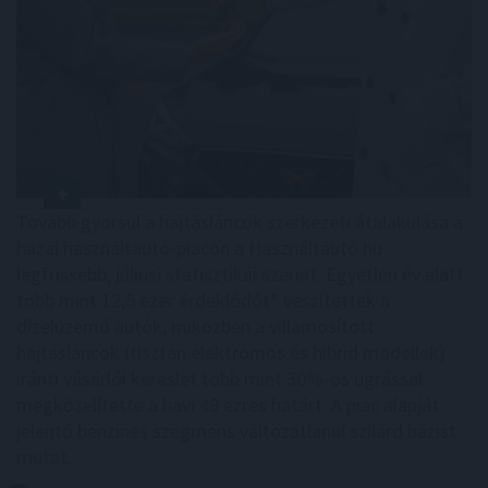
Tovább gyorsul a hajtásláncok szerkezeti átalakulása a
hazai használtautó-piacon a Használtautó.hu
legfrissebb, júliusi statisztikái szerint. Egyetlen év alatt
több mint 12,5 ezer érdeklődőt* veszítettek a
dízelüzemű autók, miközben a villamosított
hajtásláncok (tisztán elektromos és hibrid modellek)
iránti vásárlói kereslet több mint 30%-os ugrással
megközelítette a havi 49 ezres határt. A piac alapját
jelentő benzines szegmens változatlanul szilárd bázist
mutat.