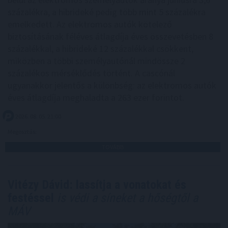
százalékra, a hibrideké pedig több mint 5 százalékra
emelkedett. Az elektromos autók kötelező
biztosításának féléves átlagdíja éves összevetésben 8
százalékkal, a hibrideké 12 százalékkal csökkent,
miközben a többi személyautónál mindössze 2
százalékos mérséklődés történt. A cascónál
ugyanakkor jelentős a különbség: az elektromos autók
éves átlagdíja meghaladta a 263 ezer forintot.
2026. 08. 05. 21:00
Megosztás:
TOVÁBB
Vitézy Dávid: lassítja a vonatokat és
festéssel
is védi a síneket a hőségtől a
MÁV