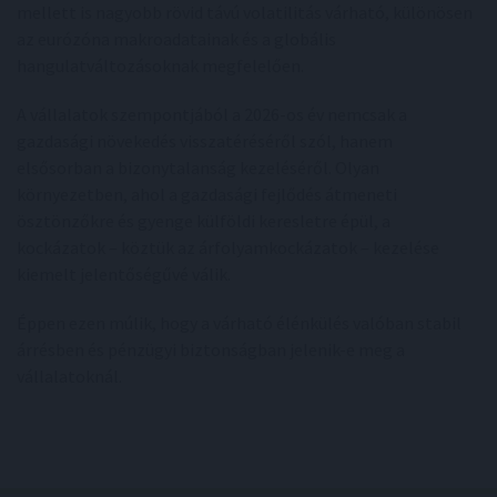
mellett is nagyobb rövid távú volatilitás várható, különösen
az eurózóna makroadatainak és a globális
hangulatváltozásoknak megfelelően.
A vállalatok szempontjából a 2026-os év nemcsak a
gazdasági növekedés visszatéréséről szól, hanem
elsősorban a bizonytalanság kezeléséről. Olyan
környezetben, ahol a gazdasági fejlődés átmeneti
ösztönzőkre és gyenge külföldi keresletre épül, a
kockázatok – köztük az árfolyamkockázatok – kezelése
kiemelt jelentőségűvé válik.
Éppen ezen múlik, hogy a várható élénkülés valóban stabil
árrésben és pénzügyi biztonságban jelenik-e meg a
vállalatoknál.