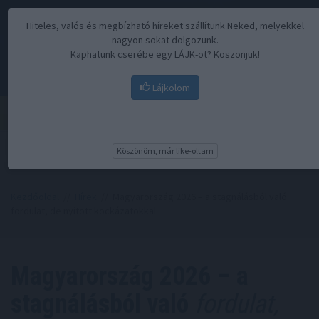
Hiteles, valós és megbízható híreket szállítunk Neked, melyekkel
nagyon sokat dolgozunk.
Kaphatunk cserébe egy LÁJK-ot? Köszönjük!
Lájkolom
Menü
Köszönöm, már like-oltam
Kezdőoldal
//
Hírek
// Magyarország 2026 – a stagnálásból való
fordulat, de nyitott kockázatokkal
Magyarország 2026 – a
stagnálásból való
fordulat,