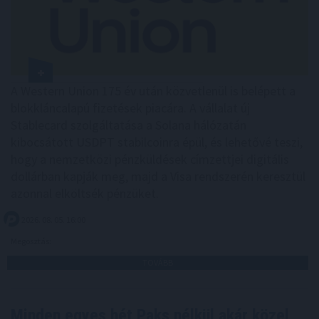
A Western Union 175 év után közvetlenül is belépett a
blokkláncalapú fizetések piacára. A vállalat új
Stablecard szolgáltatása a Solana hálózatán
kibocsátott USDPT stabilcoinra épül, és lehetővé teszi,
hogy a nemzetközi pénzküldések címzettjei digitális
dollárban kapják meg, majd a Visa rendszerén keresztül
azonnal elköltsék pénzüket.
2026. 08. 05. 16:00
Megosztás:
TOVÁBB
Minden egyes hét Paks nélkül akár közel