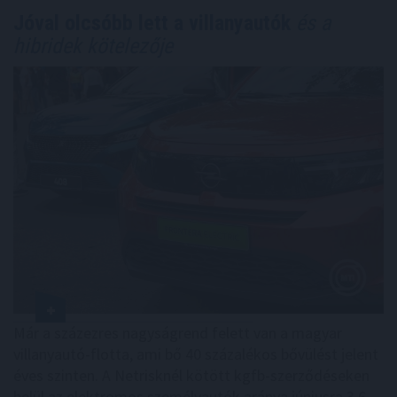
Jóval olcsóbb lett a villanyautók
és a
hibridek kötelezője
Már a százezres nagyságrend felett van a magyar
villanyautó-flotta, ami bő 40 százalékos bővülést jelent
éves szinten. A Netrisknél kötött kgfb-szerződéseken
belül az elektromos személyautók aránya júniusra 3,6