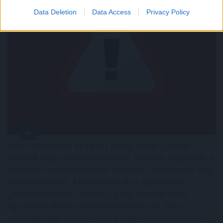
Data Deletion
Data Access
Privacy Policy
Nyári hőhullámok és tartós aszály idején gyakran
jelennek meg olyan közlemények, amelyek megtiltják a
vezetékes ivóvízzel történő locsolást, autómosást vagy
medencetöltést. A köznyelv ezeket egyszerűen
„vízkorlátozásnak” nevezi, jogilag azonban több,
egymástól eltérő intézkedésről lehet szó. Nem
mindegy, hogy vízhiány miatti települési korlátozásról,