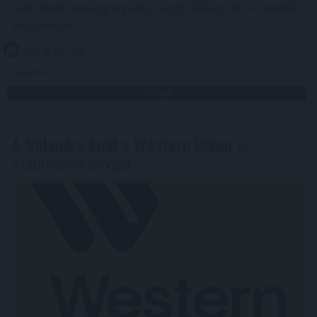
bank elnök-vezérigazgatója sajtótájékoztatón szerdán
Budapesten.
2026. 08. 05. 17:00
Megosztás:
TOVÁBB
A Solanára épül a Western Union
új
stabilcoinkártyája