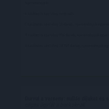
Nyeremények:
6 találatos szelvény nem volt.
5 találatos szelvény 18 darab, nyereményük egyenk
4 találatos szelvény 996 darab, nyereményük egyen
3 találatos szelvény 14 769 darab, nyereményük eg
Durvul a verseny: nullás díjakat és 
céges ügyfél a bankoknak