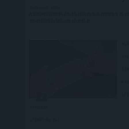
2026. 05. 28. 23:00
A Szerencsejáték Zrt. tájékoztatása szerint a 22.
következő számokat húzták ki:
Nye
2 (
6 (
8 (
11 
20 (húsz)
37 (harminchét)