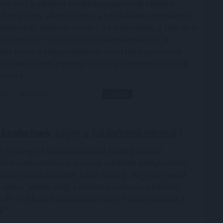
itartott a vállalati eredményjelentések táplálta
Európában, ellensúlyozva a közel-keleti események
dalmakat. Rekordszinten zárt a Stoxx600, a DAX és a
iközben a FTSE szintén csúcsközelbe került. A
xek közül a bányavállalatok vezették a nyertesek
ez a lendületet a gyengülő dollár nyomán szárnyaló
ította.
0:00
Megosztás:
TOVÁBB
kkenhetnek
végre a lakáshitelkamatok?
, mintegy 2 százalékponttal estek a hosszú
ferenciakamatok, a piaci lakáshitelek átlagkamata
ábbra is 6,4 százalék körül mozog. Jogosan merül
s: mikor jelenik meg a kedvező változás a bankok
n, és mekkora kamatcsökkentésre számíthatnak a
k?