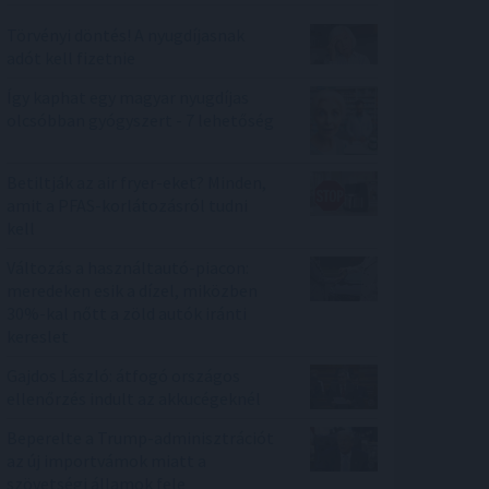
Törvényi döntés! A nyugdíjasnak
adót kell fizetnie
Így kaphat egy magyar nyugdíjas
olcsóbban gyógyszert - 7 lehetőség
Betiltják az air fryer-eket? Minden,
amit a PFAS-korlátozásról tudni
kell
Változás a használtautó-piacon:
meredeken esik a dízel, miközben
30%-kal nőtt a zöld autók iránti
kereslet
Gajdos László: átfogó országos
ellenőrzés indult az akkucégeknél
Beperelte a Trump-adminisztrációt
az új importvámok miatt a
szövetségi államok fele