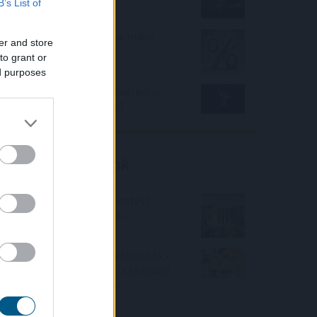
B’s List of
tőzsdéken
Zuhan a BIRS kamatráta: mikor
er and store
csökkenhetnek végre a
to grant or
lakáshitelkamatok?
ed purposes
MoonPay és TRON: TRX nélkül is
küldhetővé válik az USDT
Friss elemzéseink
Fokozatos kamatcsökkentést
támogatnak az amerikai
jegybankárok
Örülhetnek a Richter befektetők -
piaci konszenzus feletti számokat
közölt a tőzsdei vállalat
4IG elemzés