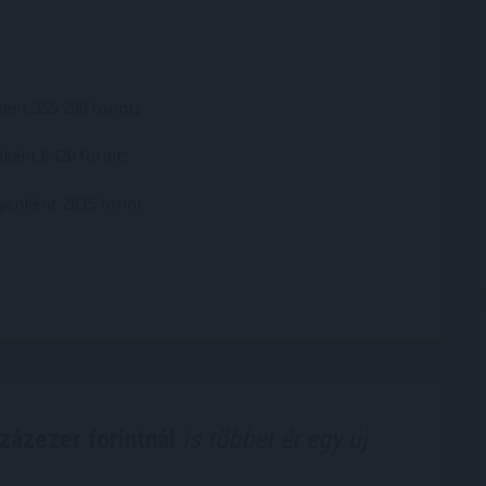
ént 355 200 forint;
ként 6420 forint;
yenként 2635 forint.
százezer forintnál
is többet ér egy új