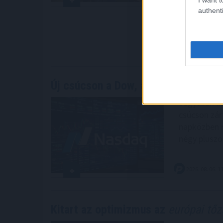
korábbi kuta
authenti
elektromos 
hatásai is 
2026. 08. 06. 1
Új csúcson a Dow, a SpaceX és a ch
Vegyesen al
csúcson zár
napközben r
négy pluszo
2026. 08. 06. 1
Kitart az optimizmus az
európai tő