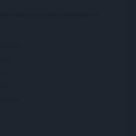
 héten megtartott hatos lottó számsorsoláson a
rőszámok:
kettő)
hat)
nyolc)
(tizenegy)