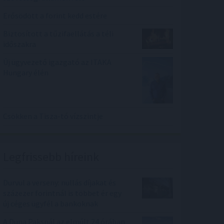
Erősödött a forint kedd estére
Biztosított a tűzifaellátás a téli
időszakra
Új ügyvezető igazgató az ITAKA
Hungary élén
Csökken a Tisza-tó vízszintje
Legfrissebb híreink
Durvul a verseny: nullás díjakat és
százezer forintnál is többet ér egy
új céges ügyfél a bankoknak
A Duna Paksnál az elmúlt 24 órában