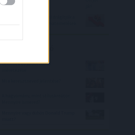
Kiszámolták, mennyivel drágítják a
hiteltörlesztőket a kamatemelések
Kalkulátor ajánló
Gyermek és junior ruhák
méretezése
Mi a keresztneved jelentése?
A hagyomány, mint stíluskreátor.
Mennyire ismered?
Mennyire vagy dühös Donald Trump
miatt?