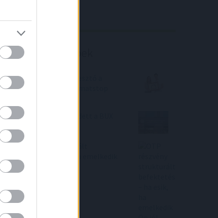
Richter elemzés
Befektetési tippek
Ennyire fog fájni a törlesztő a
lakáshiteleseknek a kamatstop
végén
20 százalékkal emelkedett a BUX
2021-ben
OTP részvény strukturált
befektetés – ha esik, ha emelkedik
Ön jól jár!