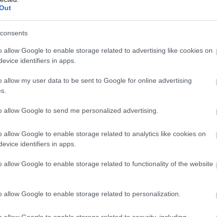
már nem kiegészítő munkaerőt, hanem jövőbeli
Out
 keresnek a fiatalokban.
consents
o allow Google to enable storage related to advertising like cookies on
2:30
Megosztás:
TOVÁBB
evice identifiers in apps.
o allow my user data to be sent to Google for online advertising
s.
to allow Google to send me personalized advertising.
 megfelelő energiatárolás
o allow Google to enable storage related to analytics like cookies on
evice identifiers in apps.
merőmű teljes leállása nem a megújuló energia
anem a hazai energiatárolás hiányát teszi
o allow Google to enable storage related to functionality of the website
. Miközben a napelemek napközben Paks kiesése
nagy mennyiségű áramot termeltek a nyári
o allow Google to enable storage related to personalization.
, estére a tárolók hiánya miatt megnőtt az
 Szilva Attila fizikus, a BME és az Uppsalai Egyetem
o allow Google to enable storage related to security, including