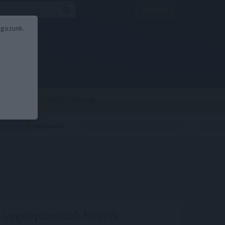
Belépés
lgozunk.
BOR
BIRS
Kalkulátorok
Legnépszerűbb híreink