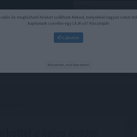
, valós és megbízható híreket szállítunk Neked, melyekkel nagyon sokat do
Kaphatunk cserébe egy LÁJK-ot? Köszönjük!
Lájkolom
Nyugdíj
Biztosítási befektetések
BU
Köszönöm, már like-oltam
hatos lottón!
rhettél
a hatos lottón!