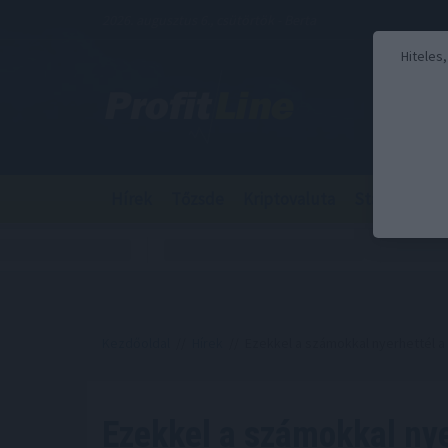
2026. augusztus 6., csütörtök - Berta
Hiteles
Hírek
Tőzsde
Kriptovaluta
Stabilcoin
Kezdőoldal
//
Hírek
// Ezekkel a számokkal nyerhettél a 
Ezekkel a számokkal nye