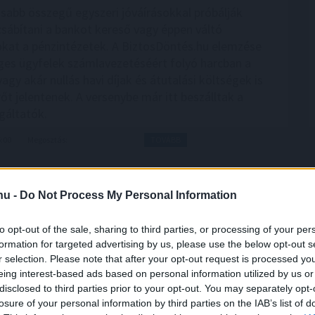
abb összegű egyszeri jóváírásokkal próbálják
ábítani a bankot kereső vagy éppen váltó
okat a pénzintézetek. A BiztosDöntés.hu elemzése
éges ügyfelek számlavezetéséért folyó harcban a
vagy akár nullás havi díjak és átutalási költségek is
őt jelentenek. A versenybe már itt beszálltak a
gáltatók.
5:00
Megosztás:
TOVÁBB
négy centimétert emelkedett
.hu -
Do Not Process My Personal Information
nál az elmúlt 24 órában négy centimétert
to opt-out of the sale, sharing to third parties, or processing of your per
 az emelkedő tendencia tovább folytatódott -
formation for targeted advertising by us, please use the below opt-out s
 kormany.hu oldalon a hőségriasztásról csütörtök
r selection. Please note that after your opt-out request is processed y
zzétett jelentésében.
eing interest-based ads based on personal information utilized by us or
disclosed to third parties prior to your opt-out. You may separately opt-
losure of your personal information by third parties on the IAB’s list of
4:00
Megosztás:
TOVÁBB