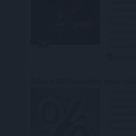
Szerdán is k
optimizmus 
miatti aggo
CAC40 is, m
szektorinde
sorát, amih
arany biztos
2026. 08. 06. 1
Zuhan a BIRS kamatráta: mikor csö
Látványosan
bankközi re
azonban tov
fel a kérdé
ajánlataiba
hitelfelvevő