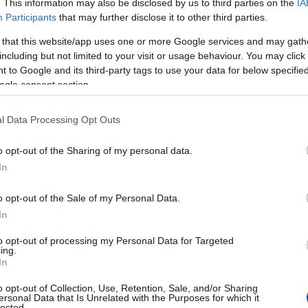
. This information may also be disclosed by us to third parties on the
IA
Participants
that may further disclose it to other third parties.
 that this website/app uses one or more Google services and may gath
binson Tours
including but not limited to your visit or usage behaviour. You may click 
 to Google and its third-party tags to use your data for below specifi
elenséget jelentett az elsősorban bulgáriai
ogle consent section.
kínáló, bolgár bejegyzésű Robinson Tours utazási
rosult magyar utasok az ügyben a cég bolgár
l Data Processing Opt Outs
hoz fordulhatnak - írta meg szerdán a Turizmus.com
kportál a Robinson levele alapján, amelyben utasait
o opt-out of the Sharing of my personal data.
a.
In
3:00
Megosztás:
TOVÁBB
o opt-out of the Sale of my Personal Data.
In
to opt-out of processing my Personal Data for Targeted
y alakult át
a magyar diákmunkapiac az
ing.
In
o opt-out of Collection, Use, Retention, Sale, and/or Sharing
rodiák Iskolaszövetkezet tapasztalatai alapján a
ersonal Data that Is Unrelated with the Purposes for which it
lected.