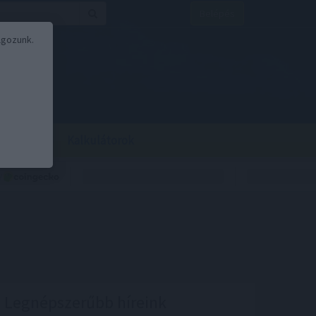
Belépés
lgozunk.
BOR
BIRS
Kalkulátorok
Legnépszerűbb híreink