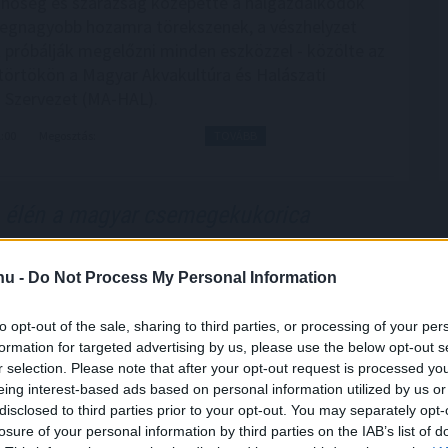
i hőség és szárazság közepette a halgazdálkodók
egnagyobb hozamra törekszenek, a vészhelyzet
t próbálják megelőzni minden eszközzel - közölte az
törtökön a Magyar Akvakultúra és Halászati
 Szervezet (MA-HAL).
1:00
Megosztás:
TOVÁBB
élén a magyar csemegekukorica
a növekvő költségek és a csökkenő jövedelmezőség
csemegekukorica továbbra is kiszámítható termelési
.hu -
Do Not Process My Personal Information
 jelenthet a hazai gazdálkodóknak. A Syngenta
agyar ágazat jövőjének kulcsa az öntözés
to opt-out of the sale, sharing to third parties, or processing of your per
 a szélsőséges időjárást jól viselő fajták használata
formation for targeted advertising by us, please use the below opt-out s
ési hatékonyság növelése lehet.
r selection. Please note that after your opt-out request is processed y
eing interest-based ads based on personal information utilized by us or
0:00
Megosztás:
TOVÁBB
disclosed to third parties prior to your opt-out. You may separately opt-
losure of your personal information by third parties on the IAB’s list of