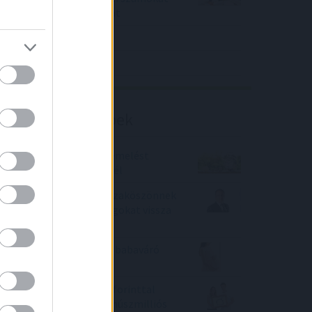
közölt a tőzsdei vállalat
4IG elemzés
Richter elemzés
Befektetési tippek
2022. év eleje is kamatemelést
hozott a lakáshiteleknél
Aegon Alapkezelő: Visszaköszönnek
a 70-es évek, az adósságokat vissza
kell fizetni
Elhozza-e az ötmilliós babaváró
bírságot a háború?
Már csaknem tízmillió forinttal
többe kerül ugyanaz a húszmilliós