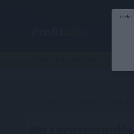
2026. augusztus 6., csütörtök - Berta
Hiteles
Hírek
Tőzsde
Kriptovaluta
Stabilcoin
Kezdőoldal
//
Hírek
// Már a gyógyszertárakban is lehet
Már a gyógyszertárakba