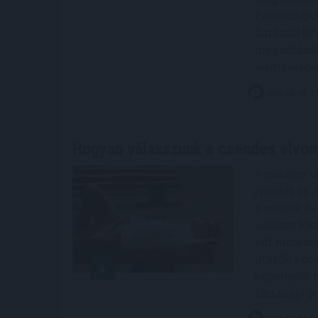
kamatcsökke
hatással leh
megoldások
elemzésébe
2026. 08. 06. 1
Hogyan válasszunk a csendes elvon
A modern vi
jelenlét és 
e-mailek és
valóban kik
két markáns
utazók köré
képernyők n
társasági p