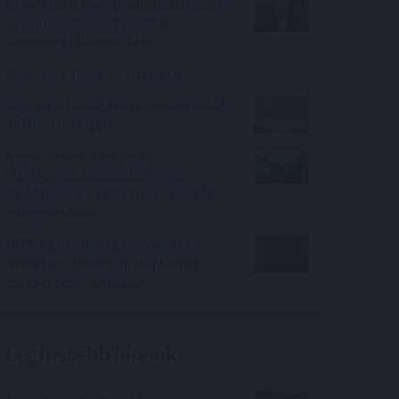
Beperelte a Trump-adminisztrációt
az új importvámok miatt a
szövetségi államok fele
Csökken a Tisza-tó vízszintje
Magánforrásból épül új gyalogoshíd
az Óbudai-szigetre
Kettészakadt Európa az
elektromos autózásban: óriási
különbségek az elektromos autók
elterjedésében
MNB: egyhangúlag támogatta a
monetáris tanács az alapkamat
csökkentését júliusban
Legfrissebb híreink