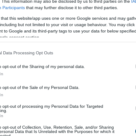
. This information may also be disclosed by us to third parties on the
IA
Participants
that may further disclose it to other third parties.
így drágíthatja
meg a Hormuzi-szoros
 that this website/app uses one or more Google services and may gath
including but not limited to your visit or usage behaviour. You may click 
borúk gazdasági következményeiről beszélünk,
 to Google and its third-party tags to use your data for below specifi
z olaj- és üzemanyagárak emelkedésére gondolnak.
ogle consent section.
zoros körüli geopolitikai feszültség azonban a
látási láncokon keresztül számos hétköznapi termék
l Data Processing Opt Outs
lheti. A magasabb energia-, szállítási és
ltségek idővel megjelennek a fogyasztói árakban,
o opt-out of the Sharing of my personal data.
ermékek esetében is, amelyeket nem a konfliktus
In
llítanak elő. A helyzet lehetséges hatásait a
gon is elérhető globális befektetési alkalmazás, az
o opt-out of the Sale of my Personal Data.
ője, Leisztner Dávid elemezte.
In
to opt-out of processing my Personal Data for Targeted
9:00
Megosztás:
TOVÁBB
ing.
In
o opt-out of Collection, Use, Retention, Sale, and/or Sharing
ersonal Data that Is Unrelated with the Purposes for which it
lected.