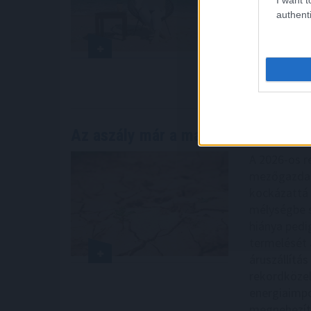
elegendő eg
authenti
szabad óra.
műszakká vá
maradjon eg
2026. 08. 06. 1
Az aszály már a magyar vállalatoka
A 2026-os r
mezőgazdas
kockázattá 
mélységbe sü
hiánya pedi
termelését 
áruszállítá
rekordközel
energiaimpo
megnehezít