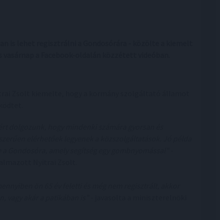
 is lehet regisztrálni a Gondosórára - közölte a kiemelt
s vasárnap a Facebook-oldalán közzétett videóban.
trai Zsolt kiemelte, hogy a kormány szolgáltató államot
ödtet.
ért dolgozunk, hogy mindenki számára gyorsan és
szerűen elérhetőek legyenek a közszolgáltatások. Jó példa
e a Gondosóra, amely segítség egy gombnyomással"
-
almazott Nyitrai Zsolt.
ennyiben ön 65 év feletti és még nem regisztrált, akkor
, vagy akár a patikában is"
- javasolta a miniszterelnöki