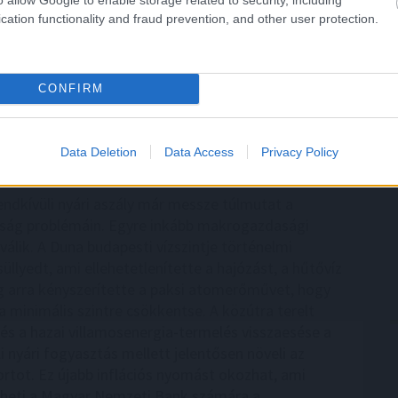
y laptop, internetkapcsolat és naponta néhány
cation functionality and fraud prevention, and other user protection.
 A cél persze nem az, hogy a pihenés második
ltozzon, hanem az, hogy az utazás mellett is
y kiszámítható vagy legalább kiegészítő jövedelem.
CONFIRM
7:15
Megosztás:
TOVÁBB
Data Deletion
Data Access
Privacy Policy
t
és a forint árfolyamát is sújtja
endkívüli nyári aszály már messze túlmutat a
ág problémáin. Egyre inkább makrogazdasági
válik. A Duna budapesti vízszintje történelmi
llyedt, ami ellehetetlenítette a hajózást, a hűtővíz
g arra kényszerítette a paksi atomerőművet, hogy
a minimális szintre csökkentse. A közútra terelt
s és a hazai villamosenergia-termelés visszaesése a
i nyári fogyasztás mellett jelentősen növeli az
rtot. Ez újabb inflációs nyomást okozhat, ami
heti a Magyar Nemzeti Bank számára a