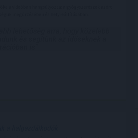
öke a videóban hangsúlyozta: a gyógyszerészek azért
égük megőrzésében és helyreállításában.
abb lehetőség arra, hogy közelebb
adunk és segítünk az időseknek a
rációban is"
k a halgazdálkodók