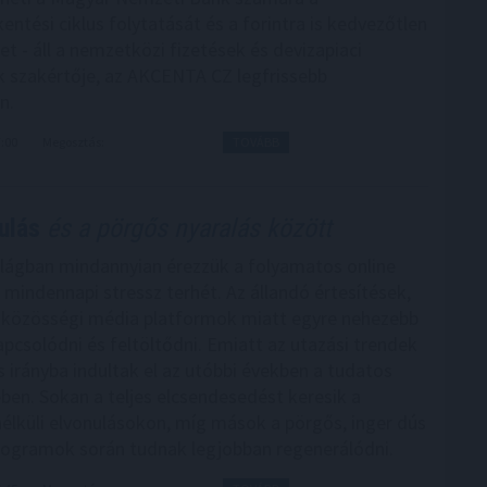
ntési ciklus folytatását és a forintra is kedvezőtlen
et - áll a nemzetközi fizetések és devizapiaci
 szakértője, az AKCENTA CZ legfrissebb
n.
7:00
Megosztás:
TOVÁBB
ulás
és a pörgős nyaralás között
lágban mindannyian érezzük a folyamatos online
a mindennapi stressz terhét. Az állandó értesítések,
 közösségi média platformok miatt egyre nehezebb
apcsolódni és feltöltődni. Emiatt az utazási trendek
 irányba indultak el az utóbbi években a tudatos
ben. Sokan a teljes elcsendesedést keresik a
élküli elvonulásokon, míg mások a pörgős, inger dús
rogramok során tudnak legjobban regenerálódni.