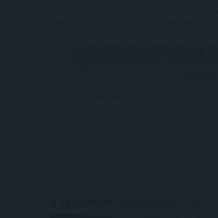
Hankó Zoltán, a Magyar Gyógyszerészi Kamara eln
dolgoznak, hogy támogassák az embereket egészs
"A Gondosóra program egy új
legyünk önökhöz. Tanácsot 
regiszt
- hívta fel a figyelmet.
A vészhelyzet elkerülésén
dolgozna