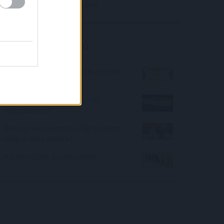
lakáshitel, mint februárban
Kalkulátor ajánló
Melyik olimpián, mennyi és milyen
érmet nyertünk?
Jól vagy rosszul vezetsz? Itt
megtudhatod!
Mennyit kell várnom, míg a hajam
megnő hosszabbra?
Matekfeladat óvodásoknak