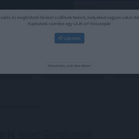
, valós és megbízható híreket szállítunk Neked, melyekkel nagyon sokat do
Kaphatunk cserébe egy LÁJK-ot? Köszönjük!
Lájkolom
Nyugdíj
Biztosítási befektetések
BU
Köszönöm, már like-oltam
 Gondosórát igényelni
n is
lehet Gondosórát