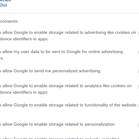
ó nyer, kifelé
tolódik a drágább
Out
 a drágább ingatlanok földrajza: a 100 millió forint
consents
tlanok iránti kereslet a főváros helyett egyre inkább
o allow Google to enable storage related to advertising like cookies on
áció felé fordul. A Duna House első féléves
evice identifiers in apps.
 adatai szerint ebben az ársávban Budapest
 egy év alatt 57-ről 48 százalékra csökkent, míg
o allow my user data to be sent to Google for online advertising
yéé 24-ről 33 százalékra nőtt. A háttérben egyszerű
s.
anabból a pénzből az agglomerációban nagyobb
to allow Google to send me personalized advertising.
sárolható.
8:00
Megosztás:
TOVÁBB
o allow Google to enable storage related to analytics like cookies on
evice identifiers in apps.
o allow Google to enable storage related to functionality of the website
zt keresni?
hagyományosan a munkától való elszakadás
o allow Google to enable storage related to personalization.
 digitális gazdaság azonban alaposan átírta ezt a
ár több olyan bevételi lehetőség létezik, amelyhez
o allow Google to enable storage related to security, including