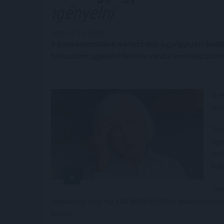
igényelni
2025. 02. 16. 21:30
A kormányablakok mellett már a gyógyszertárakban
társadalmi ügyekért felelős miniszterelnöki bizto
Nyi
műk
"Az
egy
err
fog
"
Am
tegye meg még ma a 06 80 80 40 50-es telefonszámon
biztos.