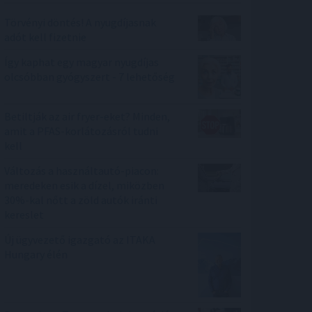
Törvényi döntés! A nyugdíjasnak
adót kell fizetnie
Így kaphat egy magyar nyugdíjas
olcsóbban gyógyszert - 7 lehetőség
Betiltják az air fryer-eket? Minden,
amit a PFAS-korlátozásról tudni
kell
Változás a használtautó-piacon:
meredeken esik a dízel, miközben
30%-kal nőtt a zöld autók iránti
kereslet
Új ügyvezető igazgató az ITAKA
Hungary élén