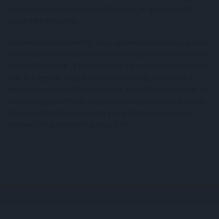
jelentő rendeletmódosítást előkészíti, és gondoskodik
annak kihirdetéséről.
Előremutatónak nevezte, hogy az energiahatékonysági célú
beruházások aránya az otthonokban folyamatosan növekvő
tendenciát mutat. "Ezt szem előtt tartva a célunk továbbra
is az kell legyen, hogy a műszaki biztonság fenntartása
mellett a szabályozás ösztönözze a zöld beruházásokat, és
a felelősen gondolkodó fogyasztókat segítse hozzá ahhoz,
hogy minél több megtermelt energiát fogyasszanak el
helyben" - fogalmazott Juhász Edit.