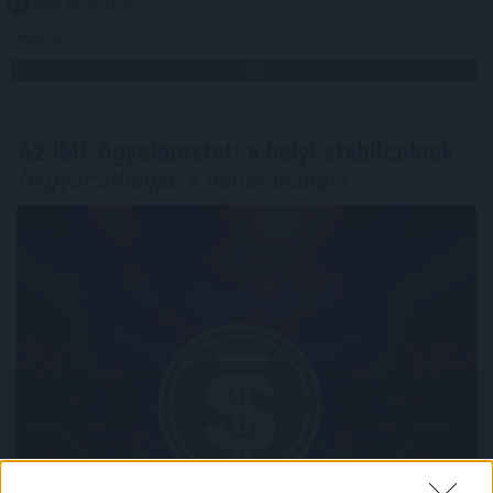
2026. 08. 08. 12:00
Megosztás:
TOVÁBB
Az IMF figyelmeztet: a helyi stabilcoinok
felgyorsíthatják a dollárosodást