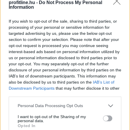
profitline.hu -
Do Not Process My Personal
Information
If you wish to opt-out of the sale, sharing to third parties, or
processing of your personal or sensitive information for
targeted advertising by us, please use the below opt-out
Elsőre logikus védekezésnek tűnhet saját, helyi
section to confirm your selection. Please note that after your
devizához kötött stabilcoint indítani a dolláralapú
opt-out request is processed you may continue seeing
digitális tokenek térnyerésével szemben. Az IMF szerint
interest-based ads based on personal information utilized by
azonban ez könnyen visszafelé sülhet el: a helyi
us or personal information disclosed to third parties prior to
stabilcoinok akár még egyszerűbbé is tehetik a dollárba
your opt-out. You may separately opt-out of the further
való menekülést, különösen a feltörekvő piacokon, ahol
disclosure of your personal information by third parties on the
IAB’s list of downstream participants. This information may
eleve erős a devizagyengüléstől és inflációtól való
also be disclosed by us to third parties on the
IAB’s List of
félelem.
Downstream Participants
that may further disclose it to other
third parties.
2026. 08. 08. 11:00
Megosztás:
Please note that this website/app uses one or more Google
Personal Data Processing Opt Outs
services and may gather and store information including but
TOVÁBB
not limited to your visit or usage behaviour. You may click to
I want to opt-out of the Sharing of my
personal data.
grant or deny consent to Google and its third-party tags to
Opted In
use your data for below specified purposes in below Google