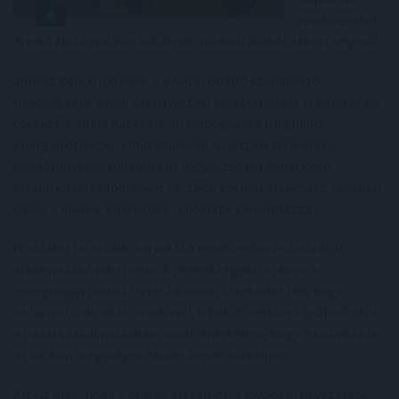
rendszereket
érintő elszámolási szabályok módosításának lehetőségeiről.
Juhász Edit elmondta: a hivatal önálló szabályozó
hatóságként olyan szabályozási keretrendszer kialakítására
törekszik, mely hatékonyan támogatja a megújuló
energiaforrások felhasználását. A háztartási méretű
kiserőműveket működtető fogyasztókra vonatkozó
elszámolási szabályokat részben kormányrendelet, részben
pedig a hivatal elnökének rendelete tartalmazza.
Hozzátette: utóbbi terjed ki a rendszerhasználati díjak
alkalmazásának elveire. A pénteki egyeztetésen az
energiaügyi miniszterrel közösen áttekintették, hogy
milyen elszámolási rendszert lehet és célszerű működtetni
a hazai szabályozásban annak érdekében, hogy a számlázás
a jövőben is egységes elvek szerint történjen.
Kitért arra, hogy a bruttó elszámolás jövőbeni bevezetése