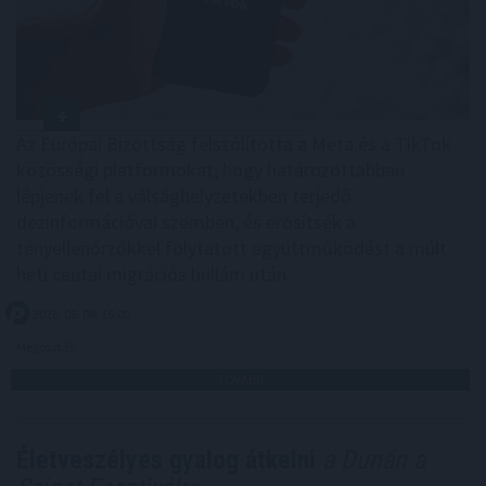
Az Európai Bizottság felszólította a Meta és a TikTok
közösségi platformokat, hogy határozottabban
lépjenek fel a válsághelyzetekben terjedő
dezinformációval szemben, és erősítsék a
tényellenőrzőkkel folytatott együttműködést a múlt
heti ceutai migrációs hullám után.
2026. 08. 08. 16:00
Megosztás:
TOVÁBB
Életveszélyes gyalog átkelni
a Dunán a