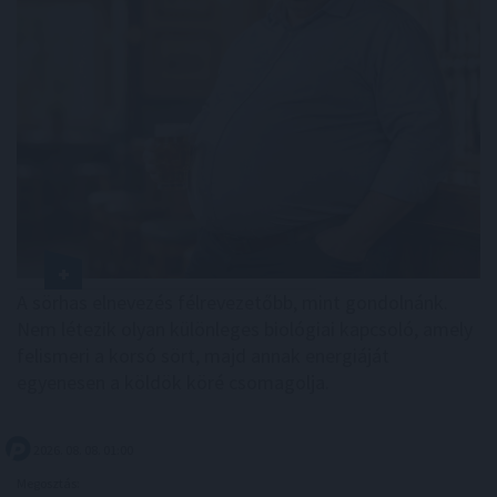
A sörhas elnevezés félrevezetőbb, mint gondolnánk.
Nem létezik olyan különleges biológiai kapcsoló, amely
felismeri a korsó sört, majd annak energiáját
egyenesen a köldök köré csomagolja.
2026. 08. 08. 01:00
Megosztás: