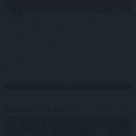
A FAO élelmiszer-alapanyagárainak referenciamutatója
enyhén emelkedett júliusban, mivel a közelmúltbeli
hőhullámok és az energiapiacon tapasztalható
dinamikák felnyomták a gabonafélék, a növényi olajok
és a cukor árát – adta hírül az ENSZ Élelmezésügyi és
Mezőgazdasági Szervezete (FAO).
2026. 08. 08. 05:00
Megosztás:
TOVÁBB
Megérkezett az eső a
Duna vízgyűjtőjére