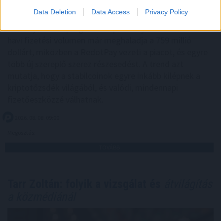
Data Deletion
Data Access
Privacy Policy
Látványosan felpörgött a kriptokártyák használata: a
havi fizetési volumen már meghaladja a 759 millió
dollárt, miközben a RedotPay vezeti a piacot, és egyre
több új szereplő szerez részesedést. A trend azt
mutatja, hogy a stabilcoinok egyre inkább kilépnek a
kriptotőzsdék világából, és valódi, mindennapi
fizetőeszközzé válhatnak.
2026. 08. 08. 09:00
Megosztás:
TOVÁBB
Tarr Zoltán: folyik a vizsgálat és
átvilágítás
a közmédiánál