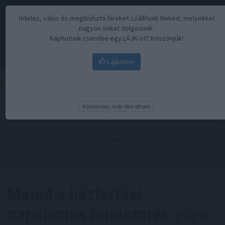
Hiteles, valós és megbízható híreket szállítunk Neked, melyekkel
nagyon sokat dolgozunk.
Kaphatunk cserébe egy LÁJK-ot? Köszönjük!
Lájkolom
Menü
Köszönöm, már like-oltam
Kezdőoldal
//
Hírek
// Marad a háztartási napelemes rendszerek
éves szaldó elszámolása
Marad a háztartási
napelemes rendszerek
éves