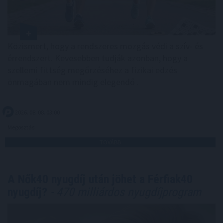
Közismert, hogy a rendszeres mozgás védi a szív- és
érrendszert. Kevesebben tudják azonban, hogy a
szellemi fittség megőrzéséhez a fizikai edzés
önmagában nem mindig elegendő .
2026. 08. 08. 03:00
Megosztás:
TOVÁBB
A Nők40 nyugdíj után jöhet a Férfiak40
nyugdíj?
- 470 milliárdos nyugdíjprogram