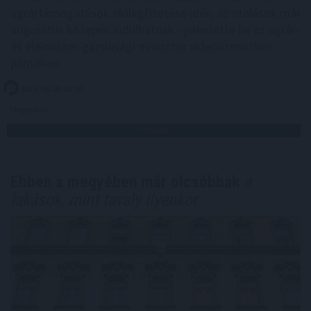
agrártámogatások előlegfizetése idén, az utalások már
augusztus közepén indulhatnak - jelentette be az agrár-
és élelmiszer-gazdasági miniszter videóüzenetben
pénteken.
2026. 08. 08. 07:00
Megosztás:
TOVÁBB
Ebben a megyében már olcsóbbak
a
lakások, mint tavaly ilyenkor