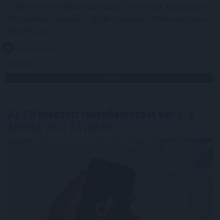
- jelentette ki Aleksandar Vucic szerb elnök szombaton
Belgrádban, miután tárgyalt Volodimir Zelenszkij ukrán
államfővel.
2026. 08. 08. 17:00
Megosztás:
TOVÁBB
Az EU fokozott tényellenőrzést vár
el a
Metától és a TikToktól