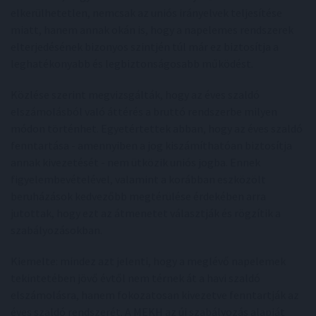
elkerülhetetlen, nemcsak az uniós irányelvek teljesítése
miatt, hanem annak okán is, hogy a napelemes rendszerek
elterjedésének bizonyos szintjén túl már ez biztosítja a
leghatékonyabb és legbiztonságosabb működést.
Közlése szerint megvizsgálták, hogy az éves szaldó
elszámolásból való áttérés a bruttó rendszerbe milyen
módon történhet. Egyetértettek abban, hogy az éves szaldó
fenntartása - amennyiben a jog kiszámíthatóan biztosítja
annak kivezetését - nem ütközik uniós jogba. Ennek
figyelembevételével, valamint a korábban eszközölt
beruházások kedvezőbb megtérülése érdekében arra
jutottak, hogy ezt az átmenetet választják és rögzítik a
szabályozásokban.
Kiemelte: mindez azt jelenti, hogy a meglévő napelemek
tekintetében jövő évtől nem térnek át a havi szaldó
elszámolásra, hanem fokozatosan kivezetve fenntartják az
éves szaldó rendszerét. A MEKH az új szabályozás alapját