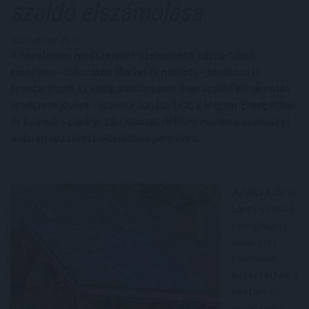
szaldó elszámolása
2023. 09. 09. 01:00
A napelemes rendszereket üzemeltető háztartások
esetében - fokozatos kivezetés mellett - továbbra is
fenntartható az eddig alkalmazott éves szaldó elszámolás
rendszere jövőre - közölte Juhász Edit, a Magyar Energetikai
és Közmű-szabályozási Hivatal (MEKH) elnöke a közösségi
oldalán közzétett videójában pénteken.
Juhász Edit és
Lantos Csaba
energiaügyi
miniszter
pénteken
egyeztettek a
háztartási
napelemes