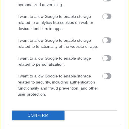
personalized advertising.
2026. 08. 08. 10:00
I want to allow Google to enable storage
related to analytics like cookies on web or
Megosztás:
device identifiers in apps.
TOVÁBB
I want to allow Google to enable storage
related to functionality of the website or app.
Kilőtt a kriptokártyás fizetés: már
havi 759
I want to allow Google to enable storage
millió dollár forog a piacon
related to personalization.
I want to allow Google to enable storage
related to security, including authentication
functionality and fraud prevention, and other
user protection.
CONFIRM