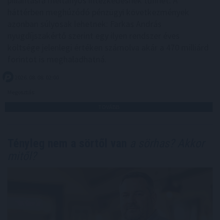
pillantásra méltányos intézkedésnek tűnhet. A
háttérben meghúzódó pénzügyi következmények
azonban súlyosak lehetnek: Farkas András
nyugdíjszakértő szerint egy ilyen rendszer éves
költsége jelenlegi értéken számolva akár a 470 milliárd
forintot is meghaladhatná.
2026. 08. 08. 02:00
Megosztás:
TOVÁBB
Tényleg nem a sörtől van
a sörhas? Akkor
mitől?