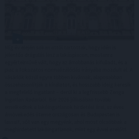
Míg év elején sokan attól tartottak, hogy idén is
jelentős drágulás lesz a lakáspiacon, mostanra
egyértelművé vált, hogy az árrobbanás kifulladt, és a
piac a fokozatos normalizálódás irányába mozdult el. A
vásárlók közül egyre többen kivárnak, alaposabban
összehasonlítják a kínálatot, és hosszabb ideig keresik
a megfelelő ingatlant – derül ki a legfrissebb Zenga
Ingatlan Radarból. Bár 2026 júliusában tovább
emelkedtek a lakóingatlanok hirdetési árai, az éves
árnövekedés üteme országosan és Budapesten is
lassult, sőt van egy megyénk, ahol most olcsóbbak a
meghirdetett lakóingatlanok, mint egy évvel ezelőtt.