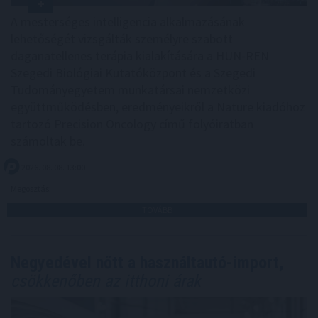
A mesterséges intelligencia alkalmazásának
lehetőségét vizsgálták személyre szabott
daganatellenes terápia kialakítására a HUN-REN
Szegedi Biológiai Kutatóközpont és a Szegedi
Tudományegyetem munkatársai nemzetközi
együttműködésben, eredményeikről a Nature kiadóhoz
tartozó Precision Oncology című folyóiratban
számoltak be.
2026. 08. 08. 13:00
Megosztás:
TOVÁBB
Negyedével nőtt a használtautó-import,
csökkenőben az itthoni árak