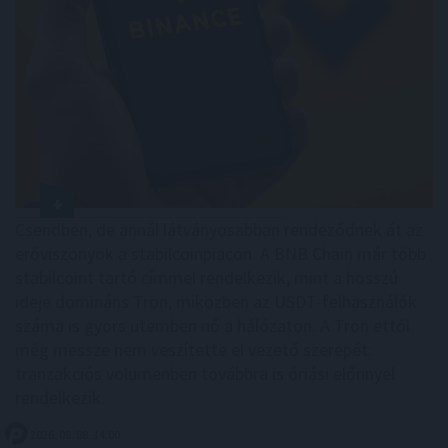
Csendben, de annál látványosabban rendeződnek át az
erőviszonyok a stabilcoinpiacon. A BNB Chain már több
stabilcoint tartó címmel rendelkezik, mint a hosszú
ideje domináns Tron, miközben az USDT-felhasználók
száma is gyors ütemben nő a hálózaton. A Tron ettől
még messze nem veszítette el vezető szerepét:
tranzakciós volumenben továbbra is óriási előnnyel
rendelkezik.
2026. 08. 08. 14:00