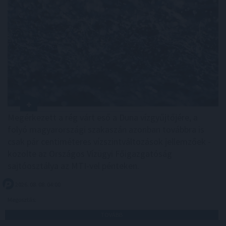
Megérkezett a rég várt eső a Duna vízgyűjtőjére, a
folyó magyarországi szakaszán azonban továbbra is
csak pár centiméteres vízszintváltozások jellemzőek -
közölte az Országos Vízügyi Főigazgatóság
sajtóosztálya az MTI-vel pénteken.
2026. 08. 08. 04:00
Megosztás:
TOVÁBB