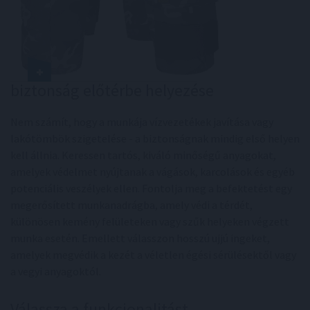
biztonság előtérbe helyezése
Nem számít, hogy a munkája vízvezetékek javítása vagy
lakótömbök szigetelése - a biztonságnak mindig első helyen
kell állnia. Keressen tartós, kiváló minőségű anyagokat,
amelyek védelmet nyújtanak a vágások, karcolások és egyéb
potenciális veszélyek ellen. Fontolja meg a befektetést egy
megerősített munkanadrágba, amely védi a térdét,
különösen kemény felületeken vagy szűk helyeken végzett
munka esetén. Emellett válasszon hosszú ujjú ingeket,
amelyek megvédik a kezét a véletlen égési sérülésektől vagy
a vegyi anyagoktól.
Válassza a funkcionalitást