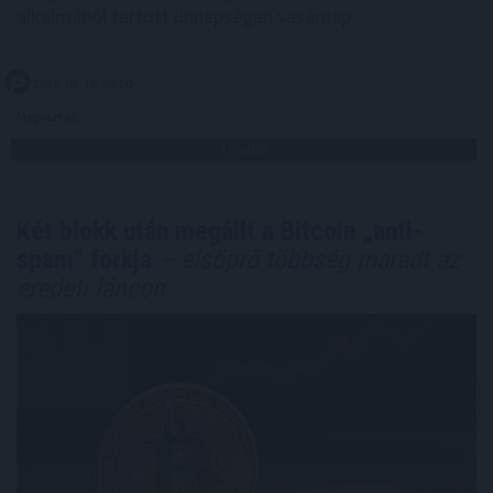
alkalmából tartott ünnepségen vasárnap.
2026. 08. 10. 05:00
Megosztás:
TOVÁBB
Két blokk után megállt a Bitcoin „anti-
spam” forkja
– elsöprő többség maradt az
eredeti láncon