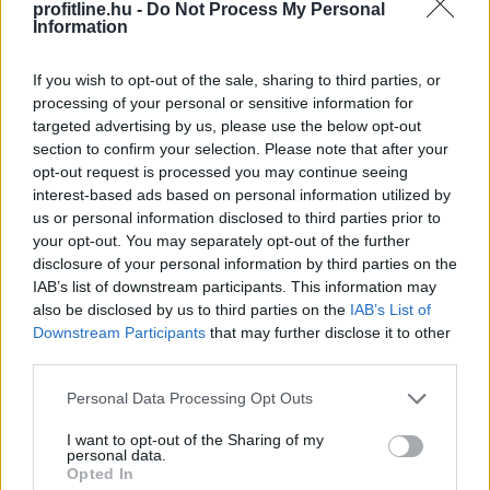
profitline.hu -
Do Not Process My Personal
rendezni a filmtörténet legnagyszerűbb alkotásait?
Information
Aligha, hiszen egy film értékét nemcsak a rendezés
vagy a színészi játék határozza meg, hanem az is,
If you wish to opt-out of the sale, sharing to third parties, or
milyen hatást gyakorol a nézőre. Az alábbi rangsor
processing of your personal or sensitive information for
ezért szükségszerűen szubjektív, összeállításánál
targeted advertising by us, please use the below opt-out
azonban figyelembe vettük a filmek művészi
section to confirm your selection. Please note that after your
opt-out request is processed you may continue seeing
jelentőségét, kulturális hatását, időtállóságát, valamint
interest-based ads based on personal information utilized by
a kritikusok és a közönség véleményét.
us or personal information disclosed to third parties prior to
your opt-out. You may separately opt-out of the further
2026. 08. 10. 01:00
disclosure of your personal information by third parties on the
Megosztás:
IAB’s list of downstream participants. This information may
also be disclosed by us to third parties on the
IAB’s List of
TOVÁBB
Downstream Participants
that may further disclose it to other
third parties.
MNB-alelnök: az euróbevezetés
Please note that this website/app uses one or more Google
Personal Data Processing Opt Outs
követelményeinek
elérése a teljes
services and may gather and store information including but
not limited to your visit or usage behaviour. You may click to
I want to opt-out of the Sharing of my
gazdaság számára hasznos
personal data.
grant or deny consent to Google and its third-party tags to
Opted In
use your data for below specified purposes in below Google