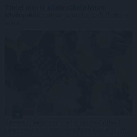
Szüret után is alkalmazható három
növényvédő
szer az amerikai szőlőkabóca
ellen
A Nemzeti Élelmiszerlánc-biztonsági Hivatal (Nébih)
három növényvédő szer – Decis Forte, Klartan 24 EW,
Oroganic – engedélyokiratát módosította, így azok a