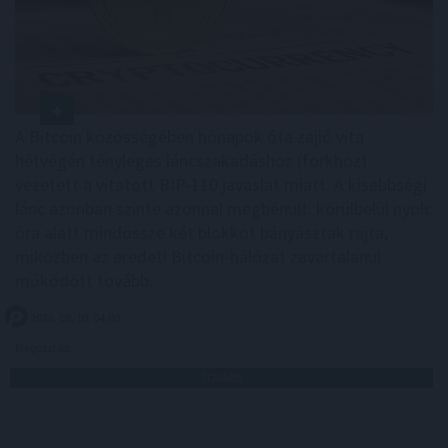
A Bitcoin közösségében hónapok óta zajló vita
hétvégén tényleges láncszakadáshoz (forkhoz)
vezetett a vitatott BIP-110 javaslat miatt. A kisebbségi
lánc azonban szinte azonnal megbénult: körülbelül nyolc
óra alatt mindössze két blokkot bányásztak rajta,
miközben az eredeti Bitcoin-hálózat zavartalanul
működött tovább.
2026. 08. 10. 04:00
Megosztás:
TOVÁBB