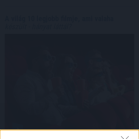
A világ 10 legjobb filmje, ami valaha
készült - hányat láttál?
Lehetséges egyetlen, megkérdőjelezhetetlen listába