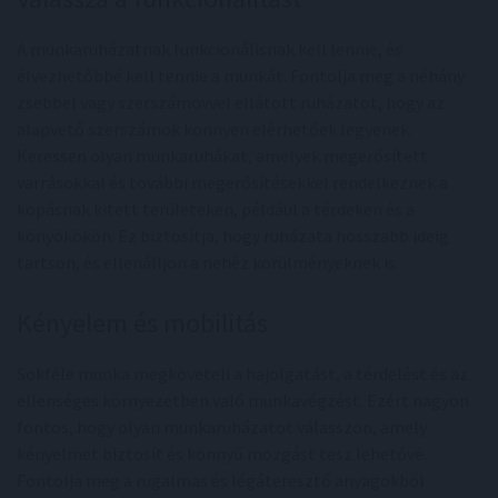
A munkaruházatnak funkcionálisnak kell lennie, és
élvezhetőbbé kell tennie a munkát. Fontolja meg a néhány
zsebbel vagy szerszámövvel ellátott ruházatot, hogy az
alapvető szerszámok könnyen elérhetőek legyenek.
Keressen olyan munkaruhákat, amelyek megerősített
varrásokkal és további megerősítésekkel rendelkeznek a
kopásnak kitett területeken, például a térdeken és a
könyökökön. Ez biztosítja, hogy ruházata hosszabb ideig
tartson, és ellenálljon a nehéz körülményeknek is.
Kényelem és mobilitás
Sokféle munka megköveteli a hajolgatást, a térdelést és az
ellenséges környezetben való munkavégzést. Ezért nagyon
fontos, hogy olyan munkaruházatot válasszon, amely
kényelmet biztosít és könnyű mozgást tesz lehetővé.
Fontolja meg a rugalmas és légáteresztő anyagokból