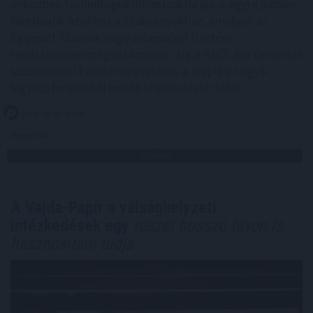
miközben technológiai infrastruktúrája is egyre jobban
illeszkedik azokhoz a szabványokhoz, amelyek az
Egyesült Államok nagy sebességű fizetési
rendszereiben meghatározóak. Ha a PACE Act tervezett
szabályozási kerete megvalósul, a Ripple az egyik
legjobb helyzetből induló kriptovállalat lehet.
2026. 08. 09. 15:00
Megosztás:
TOVÁBB
A Vajda-Papír a válsághelyzeti
intézkedések egy
részét hosszú távon is
hasznosítani tudja