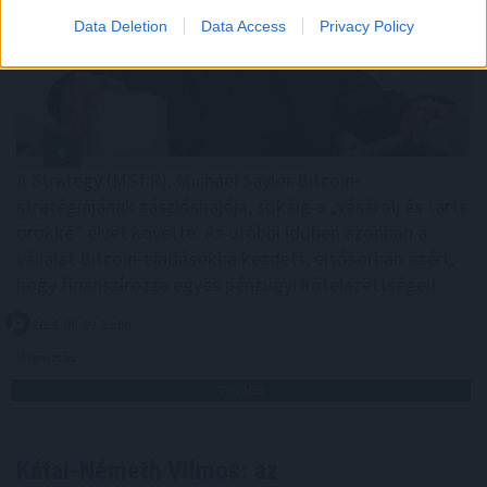
Data Deletion
Data Access
Privacy Policy
A Strategy (MSTR), Michael Saylor Bitcoin-
stratégiájának zászlóshajója, sokáig a „vásárolj és tarts
örökké” elvet követte. Az utóbbi időben azonban a
vállalat Bitcoin-eladásokba kezdett, elsősorban azért,
hogy finanszírozza egyes pénzügyi kötelezettségeit.
2026. 08. 09. 22:00
Megosztás:
TOVÁBB
Kátai-Németh Vilmos: az