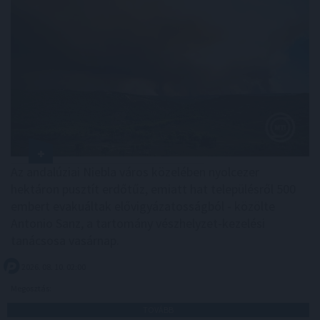
Az andalúziai Niebla város közelében nyolcezer
hektáron pusztít erdőtűz, emiatt hat településről 500
embert evakuáltak elővigyázatosságból - közölte
Antonio Sanz, a tartomány vészhelyzet-kezelési
tanácsosa vasárnap.
2026. 08. 10. 02:00
Megosztás:
TOVÁBB