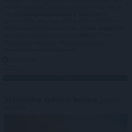
szüretet követően, egészen a vesszőérettség (BBCH
91) stádiumáig felhasználhatóak a szőlőben. A
kiterjesztések célja, hogy a korai érésű szőlőkben is
legyen lehetőség a károsító elleni további védekezésre.
Az Oroganic készítmény kis kiszerelésben kiskerti
felhasználók számára is elérhető és ökológiai
termesztésben is engedélyezett.
2026. 08. 10. 03:00
Megosztás:
TOVÁBB
Andalúziában nyolcezer hektáron
pusztít
erdőtűz