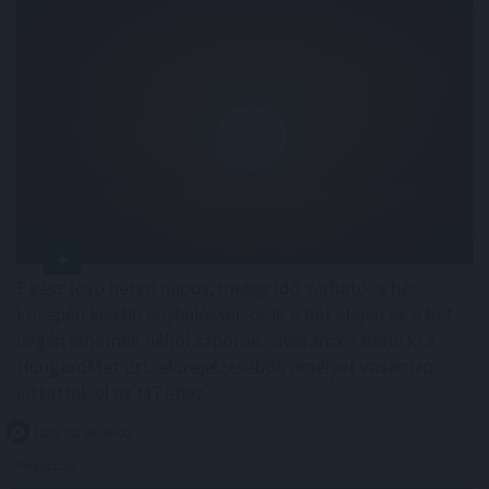
Egész jövő héten napos, meleg idő várható, a hét
közepén kisebb enyhüléssel; csak a hét elején és a hét
végén lehetnek néhol záporok, zivatarok - derül ki a
HungaroMet Zrt. előrejelzéséből, amelyet vasárnap
juttattak el az MTI-hez.
2026. 08. 09. 16:00
Megosztás: