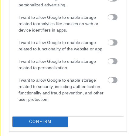
kiemelte: a jegybank elsődleges célja az árstabilitás
personalized advertising.
elérése és fenntartása mellett konstruktív partnerként
I want to allow Google to enable storage
részt venni az eurózónához történő csatlakozás
related to analytics like cookies on web or
feltételeinek elérésében.
device identifiers in apps.
2026. 08. 09. 23:00
I want to allow Google to enable storage
Megosztás:
related to functionality of the website or app.
TOVÁBB
I want to allow Google to enable storage
related to personalization.
Egyetlen szám mutatja, mikor állhat
le
I want to allow Google to enable storage
Michael Saylor Bitcoin-eladása
related to security, including authentication
functionality and fraud prevention, and other
user protection.
CONFIRM