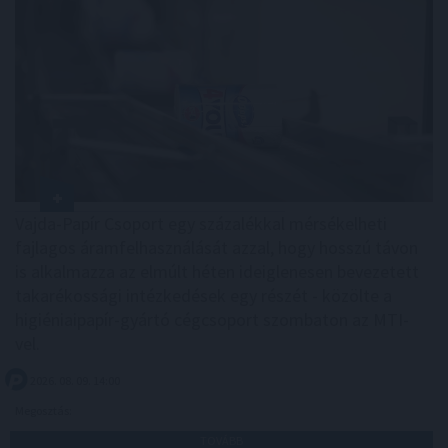
Vajda-Papír Csoport egy százalékkal mérsékelheti
fajlagos áramfelhasználását azzal, hogy hosszú távon
is alkalmazza az elmúlt héten ideiglenesen bevezetett
takarékossági intézkedések egy részét - közölte a
higiéniaipapír-gyártó cégcsoport szombaton az MTI-
vel.
2026. 08. 09. 14:00
Megosztás:
TOVÁBB