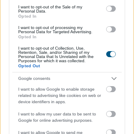
consent section.
I want to opt-out of the Sale of my
Personal Data.
Opted In
I want to opt-out of processing my
Personal Data for Targeted Advertising.
Opted In
I want to opt-out of Collection, Use,
Retention, Sale, and/or Sharing of my
Personal Data that Is Unrelated with the
Purposes for which it was collected.
Opted Out
Google consents
I want to allow Google to enable storage
A világgazdasági folyamatokat vizsgálva a jegybank
related to advertising like cookies on web or
által júniusban meghatározott, 2 százalék alatti éves
device identifiers in apps.
inflációs szint továbbra is reális - jelentette ki a Magyar
I want to allow my user data to be sent to
Nemzeti Bank (MNB) alelnöke az MNB Podcast
Google for online advertising purposes.
legutóbbi adásában. Banai Péter Benő az MNB által az
MTI-hez vasárnap eljuttatott közlemény szerint
I want to allow Google to send me