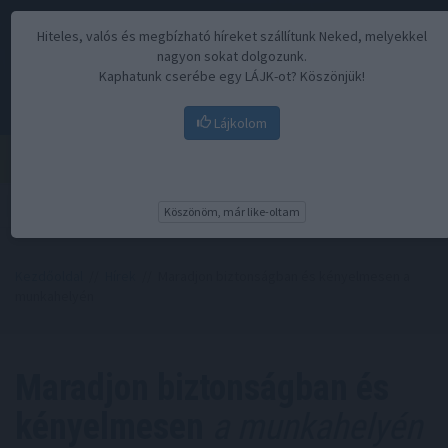
Hiteles, valós és megbízható híreket szállítunk Neked, melyekkel
nagyon sokat dolgozunk.
Kaphatunk cserébe egy LÁJK-ot? Köszönjük!
Lájkolom
Menü
Köszönöm, már like-oltam
Kezdőoldal
//
Hírek
// Maradjon biztonságban és kényelmesen a
munkahelyén
Maradjon biztonságban és
kényelmesen
a munkahelyén