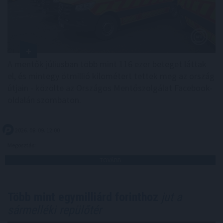
A mentők júliusban több mint 116 ezer beteget láttak
el, és mintegy ötmillió kilométert tettek meg az ország
útjain - közölte az Országos Mentőszolgálat Facebook-
oldalán szombaton.
2026. 08. 09. 12:00
Megosztás:
TOVÁBB
Több mint egymilliárd forinthoz
jut a
sármelléki repülőtér