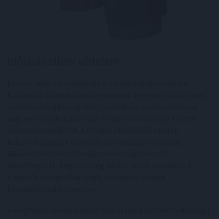
Időjárás elleni védelem
Fontos, hogy a munkaruházat alkalmazkodni tudjon a
különböző időjárási körülményekhez. Keressen vízálló vagy
vízhatlan tulajdonságokkal rendelkező munkakabátokat
vagy mellényeket, amelyek minden körülmények között
szárazon tartják Önt. A réteges öltözködés szintén
kulcsfontosságú a hőmérséklet-változásokhoz való
alkalmazkodáshoz. Hordjon nedvességelvezető
alaprétegeket, hogy a meleg időben hűvös maradjon, a
hidegebb hónapokban pedig melegebb rétegek
hozzáadásával melegítsen.
A megfelelő munkaruházat kiválasztása kritikus fontosságú