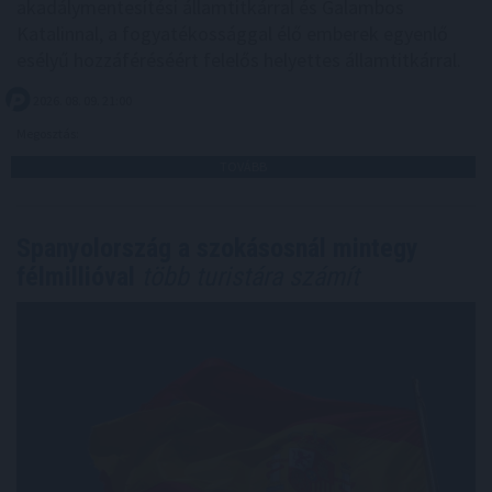
akadálymentesítési államtitkárral és Galambos
Katalinnal, a fogyatékossággal élő emberek egyenlő
esélyű hozzáféréséért felelős helyettes államtitkárral.
2026. 08. 09. 21:00
Megosztás:
TOVÁBB
Spanyolország a szokásosnál mintegy
félmillióval
több turistára számít