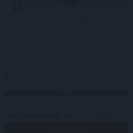
A Mastercard és a Borderless új pilotprogramja azt
vizsgálja, hogyan lehetne egyszerűbbé, gyorsabbá és
biztonságosabbá tenni a határokon átnyúló stabilcoin-
fizetéseket. A kísérlet középpontjában nem maga a
pénzmozgás, hanem az a bizalmi és megfelelési
infrastruktúra áll, amely nélkül a blokkláncos fizetések
nehezen válhatnak a globális pénzügyi rendszer szerves
részévé.
2026. 08. 09. 18:00
Megosztás:
TOVÁBB
Egész héten meleg,
napos idő várható