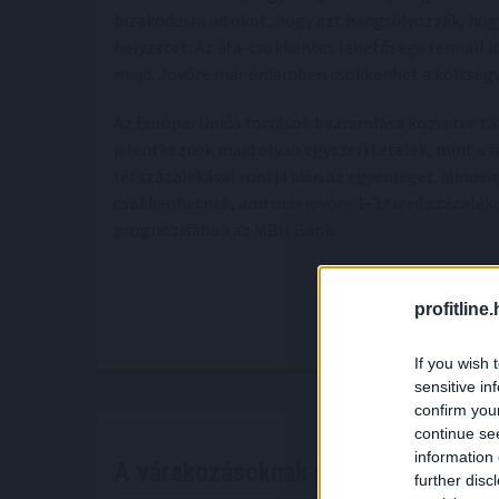
bizakodásra ad okot, hogy azt hangsúlyozzák, hogy
helyzetét. Az áfa-csökkentés lehetősége fennáll id
majd. Jövőre már érdemben csökkenhet a költségve
Az Európai Uniós források beáramlása közvetve tá
jelentkeznek majd olyan egyszeri tételek, mint a
fél százalékával rontja idén az egyenleget. Minde
csökkenhetnek, ami már jövőre 1-2 tized százalékpo
prognózisában az MBH Bank.
profitline
If you wish 
sensitive in
confirm you
continue se
information 
A várakozásoknak megfelelő bevét
further disc