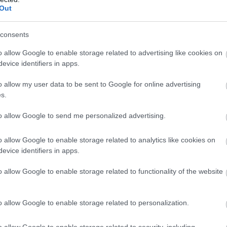
Out
országon
– Ez már az Otthon Start
consents
vben 22 százalékkal több lakás épült, mint egy évvel
o allow Google to enable storage related to advertising like cookies on
 kiadott építési engedélyek száma pedig még
evice identifiers in apps.
 százalékos ugrást mutatott – derül ki a Központi
 Hivatal (KSH) friss adataiból. A beszámoló szerint az
o allow my user data to be sent to Google for online advertising
év volt kiemelkedő, a másodikban már sokkal
s.
kben élénkült a piac. A statisztika alapján
t az eddigi tendencia: az Otthon Start Program
to allow Google to send me personalized advertising.
fellendítette a keresletet, ezt igyekszik most
ínálat is.
o allow Google to enable storage related to analytics like cookies on
evice identifiers in apps.
2:00
Megosztás:
TOVÁBB
o allow Google to enable storage related to functionality of the website
o allow Google to enable storage related to personalization.
ötvényhozamok,
a forint 1%-kal gyengült
o allow Google to enable storage related to security, including