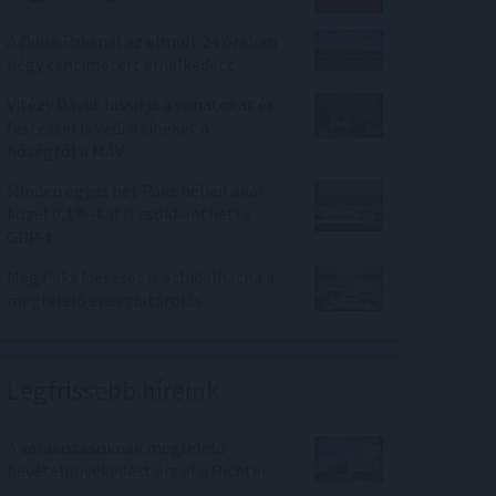
A Duna Paksnál az elmúlt 24 órában
négy centimétert emelkedett
Vitézy Dávid: lassítja a vonatokat és
festéssel is védi a síneket a
hőségtől a MÁV
Minden egyes hét Paks nélkül akár
közel 0,1%-kal is csökkentheti a
GDP-t
Még Paks kiesését is áthidalhatná a
megfelelő energiatárolás
Legfrissebb híreink
A várakozásoknak megfelelő
bevételnövekedést ért el a Richter