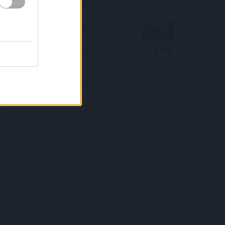
Kalkulátor ajánló
Mi a keresztneved jelentése?
Hány 3-as látható a telefon
kijelzőjén?
Mennyi pénzt vigyen a gyerek a
táborba?
Melyik gyógyvízünk mit gyógyít?