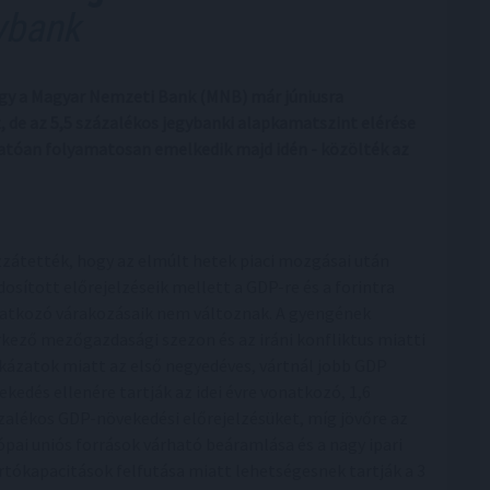
ybank
ogy a Magyar Nemzeti Bank (MNB) már júniusra
de az 5,5 százalékos jegybanki alapkamatszint elérése
rhatóan folyamatosan emelkedik majd idén - közölték az
zátették, hogy az elmúlt hetek piaci mozgásai után
osított előrejelzéseik mellett a GDP-re és a forintra
atkozó várakozásaik nem változnak. A gyengének
rkező mezőgazdasági szezon és az iráni konfliktus miatti
kázatok miatt az első negyedéves, vártnál jobb GDP
ekedés ellenére tartják az idei évre vonatkozó, 1,6
zalékos GDP-növekedési előrejelzésüket, míg jövőre az
ópai uniós források várható beáramlása és a nagy ipari
rtókapacitások felfutása miatt lehetségesnek tartják a 3