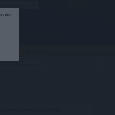
Belépés
lgozunk.
BOR
BIRS
Kalkulátorok
Legnépszerűbb híreink