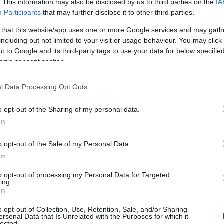
. This information may also be disclosed by us to third parties on the
IA
edeon Nyrt. konszolidált árbevétele az első fél évben
Participants
that may further disclose it to other third parties.
rd forint lett, 0,8 százalékkal elmaradt az előző év
akitól - közölte a gyógyszeripari vállalat a
 that this website/app uses one or more Google services and may gath
rtéktőzsde (BÉT) honlapján pénteken.
including but not limited to your visit or usage behaviour. You may click 
 to Google and its third-party tags to use your data for below specifi
ogle consent section.
4:00
Megosztás:
TOVÁBB
l Data Processing Opt Outs
nt az infláció
o opt-out of the Sharing of my personal data.
In
 fogyasztói árak átlagosan 1,2 százalékkal haladták
évvel korábbiakat, júniushoz képest pedig 0,1
o opt-out of the Sale of my Personal Data.
 csökkentek - jelentette pénteken a Központi
In
 Hivatal (KSH).
to opt-out of processing my Personal Data for Targeted
ing.
In
3:00
Megosztás:
TOVÁBB
o opt-out of Collection, Use, Retention, Sale, and/or Sharing
ersonal Data that Is Unrelated with the Purposes for which it
lected.