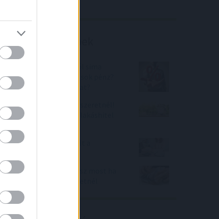
Richter elemzés
Befektetési tippek
Prémium állampapírból sima
bankbetétbe nyomul a sok pénz?
De hová? Mennyi a kamat?
Vigyázz, ha lakáshitelt szeretnél!
Nagyot ugrottak a top lakáshitel
kamatok
Gyorsan népszerűvé vált a
szuperhitel
Százezreket spórolhatsz most ha
személyi kölcsönt szeretnél