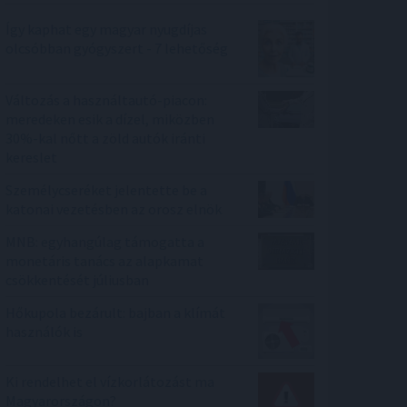
Így kaphat egy magyar nyugdíjas
olcsóbban gyógyszert - 7 lehetőség
Változás a használtautó-piacon:
meredeken esik a dízel, miközben
30%-kal nőtt a zöld autók iránti
kereslet
Személycseréket jelentette be a
katonai vezetésben az orosz elnök
MNB: egyhangúlag támogatta a
monetáris tanács az alapkamat
csökkentését júliusban
Hőkupola bezárult: bajban a klímát
használók is
Ki rendelhet el vízkorlátozást ma
Magyarországon?