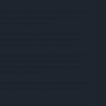
nyítói is úgy látják, hogy a forint túlságosan erős lett az
kat, hogy a nyári hónapokban inkább 360-370 forint
0 forint fölé drágulhat az euró.
ázalékról 3,0 százalékra módosította MBH, a 2027-es
ra csökkentették. Habár a közel-keleti konfliktus
átszik nagyon erősen az inflációs számokban.
s lehet a készletek esetleges kiürülése miatt, ezért ezt
 nagyobb emelkedést jelent majd az inflációban. Az
, ennek áremelő hatása időben elhúzódó lesz a bank
z inflációt - tették hozzá.
k az államháztartási hiányra vonatkozó várakozáskat.
-ben 5,2 százalékos lehet, míg korábban idénre 5,6
zkedései nagymértékben terhelnék a költségvetést, de