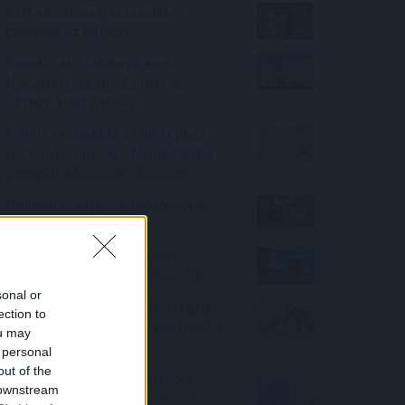
KSH: júliusban 1,2 százalékra
csökkent az infláció
Beindultak a lakásépítések
Magyarországon – Ez már az
Otthon Start hatása?
Felfelé mozdultak a fejlett piaci
kötvényhozamok, a forint 1%-kal
gyengült az euróval szemben
Mínuszban zártak csütörtökön a
Wall Street-i indexek
Kedvező vállalati jelentések
támogatták az európai piacokat
sonal or
Elmaradt egyelőre az albérletpiaci
ection to
roham - mennyibe kerülnek most a
ou may
kiadó lakások?
 personal
out of the
Felhívás a magyar kkv-szektor
 downstream
összefogására az energiakrízis