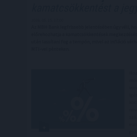
kamatcsökkentést a jeg
2026. 05. 15. 17:00
Az MBH Bank legfrissebb jelentésében úgy véli, h
előrehozhatja a kamatcsökkentések megkezdését, 
után lassítani fog a tempón, mivel az infláció vá
MTI-vel pénteken.
Hoz
mód
von
ígé
koc
növ
szá
eur
gyá