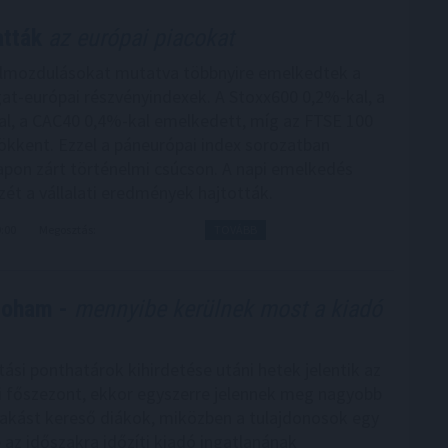
atták
az európai piacokat
elmozdulásokat mutatva többnyire emelkedtek a
at-európai részvényindexek. A Stoxx600 0,2%-kal, a
l, a CAC40 0,4%-kal emelkedett, míg az FTSE 100
ökkent. Ezzel a páneurópai index sorozatban
pon zárt történelmi csúcson. A napi emelkedés
zét a vállalati eredmények hajtották.
9:00
Megosztás:
TOVÁBB
roham -
mennyibe kerülnek most a kiadó
tási ponthatárok kihirdetése utáni hetek jelentik az
ci főszezont, ekkor egyszerre jelennek meg nagyobb
akást kereső diákok, miközben a tulajdonosok egy
e az időszakra időzíti kiadó ingatlanának