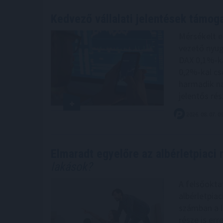
Kedvező vállalati jelentések támog
Mérsékelt 
vezető nyug
DAX 0,1%-ka
0,2%-kal cs
harmadik na
jelentős rés
2026. 08. 07. 0
Elmaradt egyelőre az albérletpiaci 
lakások?
A felsőokta
albérletpia
számban a l
része is err