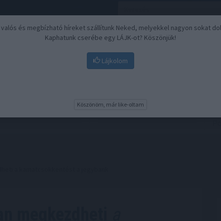
, valós és megbízható híreket szállítunk Neked, melyekkel nagyon sokat do
Kaphatunk cserébe egy LÁJK-ot? Köszönjük!
Lájkolom
Nyugdíj
Biztosítási befektetések
BU
Köszönöm, már like-oltam
heti a kamatcsökkentést a jegybank
an megkezdheti
a