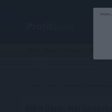
2026. augusztus 7., péntek - Ibolya
Hiteles
Hírek
Tőzsde
Kriptovaluta
Stabilcoin
Kezdőoldal
//
Hírek
// MBH Bank: már júniusban megkezd
MBH Bank: már júniusb