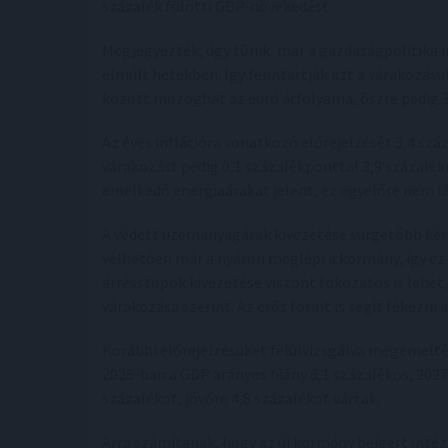
százalék fölötti GDP-növekedést.
Megjegyezték, úgy tűnik, már a gazdaságpolitika irá
elmúlt hetekben. Így fenntartják azt a várakozásu
között mozoghat az euró árfolyama, őszre pedig 37
Az éves inflációra vonatkozó előrejelzését 3,4 sz
várakozást pedig 0,1 százalékponttal 3,9 százalék
emelkedő energiaárakat jelent, ez egyelőre nem l
A védett üzemanyagárak kivezetése sürgetőbb kérdé
vélhetően már a nyáron meglépi a kormány, így ez
árrésstopok kivezetése viszont fokozatos is lehet
várakozása szerint. Az erős forint is segít fékezni a
Korábbi előrejelzésüket felülvizsgálva megemelté
2026-ban a GDP arányos hiány 6,1 százalékos, 2027
százalékot, jövőre 4,8 százalékot vártak.
Arra számítanak, hogy az új kormány beígért inté