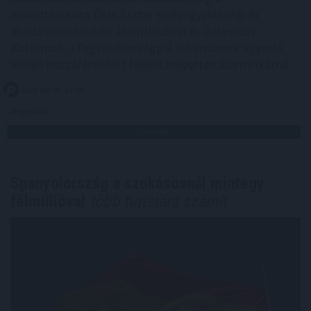
minisztériumot Éliás Eszter esélyegyenlőségi és
akadálymentesítési államtitkárral és Galambos
Katalinnal, a fogyatékossággal élő emberek egyenlő
esélyű hozzáféréséért felelős helyettes államtitkárral.
2026. 08. 09. 21:00
Megosztás:
TOVÁBB
Spanyolország a szokásosnál mintegy
félmillióval
több turistára számít