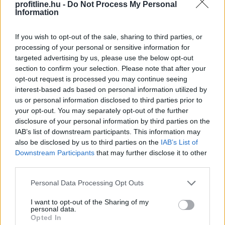
profitline.hu -
Do Not Process My Personal
három növényvédő szer – Decis Forte, Klartan 24 EW,
Information
Oroganic – engedélyokiratát módosította, így azok a
szüretet követően, egészen a vesszőérettség (BBCH
If you wish to opt-out of the sale, sharing to third parties, or
91) stádiumáig felhasználhatóak a szőlőben. A
processing of your personal or sensitive information for
kiterjesztések célja, hogy a korai érésű szőlőkben is
targeted advertising by us, please use the below opt-out
legyen lehetőség a károsító elleni további védekezésre.
section to confirm your selection. Please note that after your
Az Oroganic készítmény kis kiszerelésben kiskerti
opt-out request is processed you may continue seeing
interest-based ads based on personal information utilized by
felhasználók számára is elérhető és ökológiai
us or personal information disclosed to third parties prior to
termesztésben is engedélyezett.
your opt-out. You may separately opt-out of the further
disclosure of your personal information by third parties on the
2026. 08. 10. 03:00
IAB’s list of downstream participants. This information may
Megosztás:
also be disclosed by us to third parties on the
IAB’s List of
Downstream Participants
that may further disclose it to other
TOVÁBB
third parties.
Please note that this website/app uses one or more Google
Personal Data Processing Opt Outs
Andalúziában nyolcezer hektáron
pusztít
services and may gather and store information including but
erdőtűz
not limited to your visit or usage behaviour. You may click to
I want to opt-out of the Sharing of my
personal data.
grant or deny consent to Google and its third-party tags to
Opted In
use your data for below specified purposes in below Google