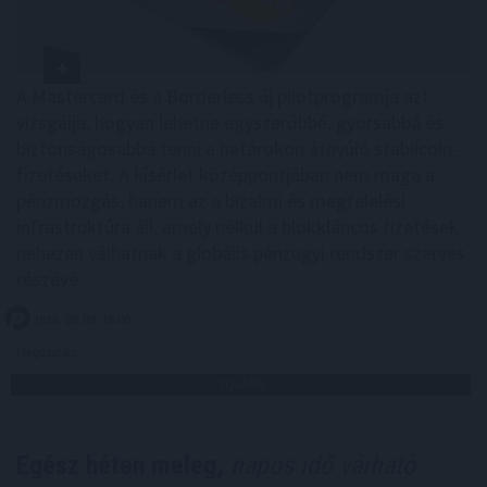
A Mastercard és a Borderless új pilotprogramja azt
vizsgálja, hogyan lehetne egyszerűbbé, gyorsabbá és
biztonságosabbá tenni a határokon átnyúló stabilcoin-
fizetéseket. A kísérlet középpontjában nem maga a
pénzmozgás, hanem az a bizalmi és megfelelési
infrastruktúra áll, amely nélkül a blokkláncos fizetések
nehezen válhatnak a globális pénzügyi rendszer szerves
részévé.
2026. 08. 09. 18:00
Megosztás:
TOVÁBB
Egész héten meleg,
napos idő várható