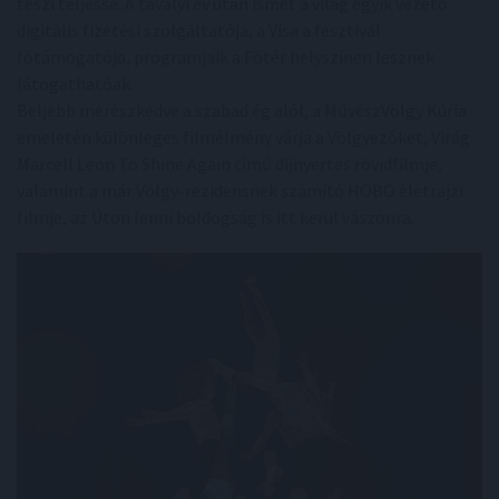
teszi teljessé. A tavalyi év után ismét a világ egyik vezető
digitális fizetési szolgáltatója, a Visa a fesztivál
főtámogatója, programjaik a Főtér helyszínen lesznek
látogathatóak.
Beljebb merészkedve a szabad ég alól, a MűvészVölgy Kúria
emeletén különleges filmélmény várja a Völgyezőket, Virág
Marcell Leon To Shine Again című díjnyertes rövidfilmje,
valamint a már Völgy-rezidensnek számító HOBO életrajzi
filmje, az Úton lenni boldogság is itt kerül vászonra.