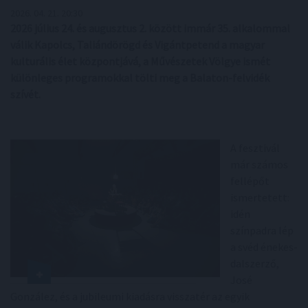
2026. 04. 21. 20:30
2026 július 24. és augusztus 2. között immár 35. alkalommal
válik Kapolcs, Taliándörögd és Vigántpetend a magyar
kulturális élet központjává, a Művészetek Völgye ismét
különleges programokkal tölti meg a Balaton-felvidék
szívét.
A fesztivál
már számos
fellépőt
ismertetett:
idén
színpadra lép
a svéd énekes-
dalszerző,
José
González, és a jubileumi kiadásra visszatér az egyik