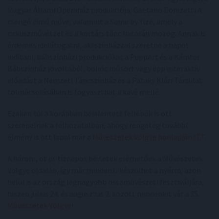
Magyar Állami Operaház produkciója, Gaetano Donizetti A
csengő című műve, valamint a Same by Ylzé, amely a
cirkuszművészet és a kortárs tánc határán mozog. Annak is
érdemes idelátogatni, aki színházzal szeretné a napot
indítani, bábszínházi produkciókat a PuppArt és a Kámfor
Bábszínház jóvoltából, bohóc műsort vagy épp interaktív
előadást a Nemzeti Táncszínház és a Pataky Klári Társulat
tolmácsolásában is fogyaszthat a kávé mellé.
Ezeken túl a korábban bejelentett fellépők is ott
szerepelnek a felhozatalban, ahogy rengeteg további
élmény is ott lapul már a
Művészetek Völgye honlapján ITT
.
A három, öt és tíznapos bérletek elérhetőek a Művészetek
Völgye oldalán, így már mindenki készülhet a nyárra, azon
belül is az ország legnagyobb összművészeti fesztiváljára,
hiszen július 24. és augusztus 2. között mindenkit vár a 35.
Művészetek Völgye
!