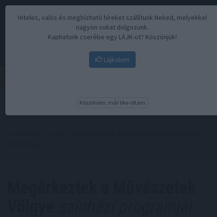
Hiteles, valós és megbízható híreket szállítunk Neked, melyekkel
nagyon sokat dolgozunk.
Kaphatunk cserébe egy LÁJK-ot? Köszönjük!
Lájkolom
Menü
Köszönöm, már like-oltam
Kezdőoldal
//
Hírek
// Megérkeztek a Művészetek Völgye színházi
programjai
Megérkeztek a Művészetek
Völgye
színházi programjai