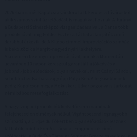
2026-ban ismét Kapolcsra vándorol a II. kerület a fővárosból,
akik számos színházi előadást is magukkal hoznak. A Jurányi
a Budapesti Színészképző vizsgaelőadásaival, a Dante több
produkcióval, míg Földes Eszter a Láthatatlan játék című
darabbal érkezik, de A Kilépő címmel improvizációs színház
is beköltözik a Margit-negyed nyári lakhelyére.
Aki nem éri be ennyi improvizációval, annak a Momentán
udvarában 10 napon keresztül garantált a jókedv és a
jobbnál-jobb előadások, olyan nevekkel, mint Csányi Sándor,
Schoblocher Barbara vagy épp Palya Bea. A legkisebbenek
pedig Kapolcson még a Mókuskert Udvar pagonya is tartogat
némi bábos mesefoglalkozást.
A nagyszínpadi produkciók kedvelői sem maradnak
felejthetetlen élmények nélkül, Vigántpetend legnagyobb
színpadán, a Cirque du Tókertben olyan előadások lesznek
láthatók, mint a FrenÁk Társulat Fragmentok című
szólóestje, a Duda Éva Társulat Summer Breeze egyvelege, a