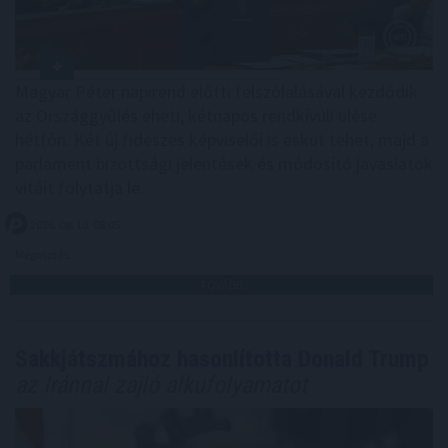
Magyar Péter napirend előtti felszólalásával kezdődik
az Országgyűlés eheti, kétnapos rendkívüli ülése
hétfőn. Két új fideszes képviselői is esküt tehet, majd a
parlament bizottsági jelentések és módosító javaslatok
vitáit folytatja le.
2026. 08. 10. 08:05
Megosztás:
TOVÁBB
Sakkjátszmához hasonlította Donald Trump
az Iránnal zajló alkufolyamatot