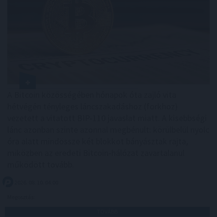
A Bitcoin közösségében hónapok óta zajló vita
hétvégén tényleges láncszakadáshoz (forkhoz)
vezetett a vitatott BIP-110 javaslat miatt. A kisebbségi
lánc azonban szinte azonnal megbénult: körülbelül nyolc
óra alatt mindössze két blokkot bányásztak rajta,
miközben az eredeti Bitcoin-hálózat zavartalanul
működött tovább.
2026. 08. 10. 04:00
Megosztás:
TOVÁBB