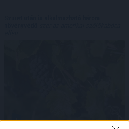
Szüret után is alkalmazható három
növényvédő
szer az amerikai szőlőkabóca
ellen
A Nemzeti Élelmiszerlánc-biztonsági Hivatal (Nébih)