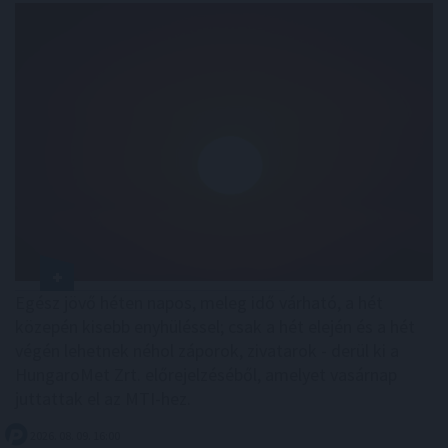
Egész jövő héten napos, meleg idő várható, a hét
közepén kisebb enyhüléssel; csak a hét elején és a hét
végén lehetnek néhol záporok, zivatarok - derül ki a
HungaroMet Zrt. előrejelzéséből, amelyet vasárnap
juttattak el az MTI-hez.
2026. 08. 09. 16:00