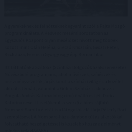
A gyerekeknek és felnőtteknek egyaránt szól a Pajta Mozgó
programkínálata. A Kedvenc mesém! sorozatban az
Egyszülős Központ olyan mesélőket hívott meg többek
között mint Oláh Heléna, Grecsó Krisztián, Geszti Péter,
Beck Zaza, Ferenczi György vagy épp Bornai Tibor.
Itt láthatóak a SzíDoSz (Színházi Dolgozók Szakszervezete)
Művészbüfé programjai is, ahol művészek, színészek és
intézményvezetők járják körül a színházi világ és a közélet
aktuális témáit, valamint a Gólem Színház is idehozza
Borgula András Katonadolog című önálló estjét. Durica
Katarina neve itt is előkerül, a szerző a híres tájfutó
Monspart Sarolta életét is a látogatók elé tárja Péterfy Bori
szereplésével. A Monspart-ház a darabon túl az alkotókkal
folytatható beszélgetéssel is közelebb hozza az élményt
minden érdeklődőhöz.