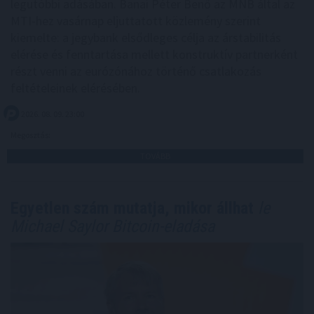
legutóbbi adásában. Banai Péter Benő az MNB által az
MTI-hez vasárnap eljuttatott közlemény szerint
kiemelte: a jegybank elsődleges célja az árstabilitás
elérése és fenntartása mellett konstruktív partnerként
részt venni az eurózónához történő csatlakozás
feltételeinek elérésében.
2026. 08. 09. 23:00
Megosztás:
TOVÁBB
Egyetlen szám mutatja, mikor állhat
le
Michael Saylor Bitcoin-eladása