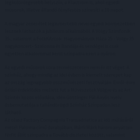
legkülönlegesebb helyszín, a Klastrom is, ahol egyedi
műsorok, illetve állandó fényfestés színesíti a 10 napot.
A magyar zenei élet legismertebb nevei egyedi környezetben
lesznek láthatók a jubileum alkalmából. A Völgy Szimfonik
35., valamint a FolkKArcok- Hagyományok Háza 25 - Völgy 35
nagykoncert- Szalonna és Bandája és vendégei is csak
egyetlen alkalommal kerül színpadra ezen a nyáron.
Az egyedi műsorok sora természetesen nem ér itt véget. A
színház, ahogy mindig az idei évben is kiemelt szerepet kap
az ország legnagyobb összművészeti fesztiválján. Évről-évre
óriási érdeklődés mellett fut a Művészetek Völgye és az Art-
Színtér közös előadása, idén Göttinger Pál Anyós nyelv
ősbemutatója a taliándörögdi Színház Színpadon lesz
látható.
Az olasz Factory Compagnia Transadriatica az idő múlásáról
mesél Paloma című darabjában, Márfi Márk három anyátlan
férfit állít színpadra a Tovább díszletei között, valamint