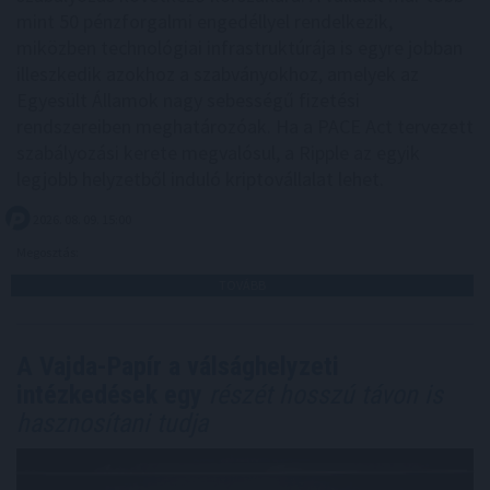
mint 50 pénzforgalmi engedéllyel rendelkezik,
miközben technológiai infrastruktúrája is egyre jobban
illeszkedik azokhoz a szabványokhoz, amelyek az
Egyesült Államok nagy sebességű fizetési
rendszereiben meghatározóak. Ha a PACE Act tervezett
szabályozási kerete megvalósul, a Ripple az egyik
legjobb helyzetből induló kriptovállalat lehet.
2026. 08. 09. 15:00
Megosztás:
TOVÁBB
A Vajda-Papír a válsághelyzeti
intézkedések egy
részét hosszú távon is
hasznosítani tudja