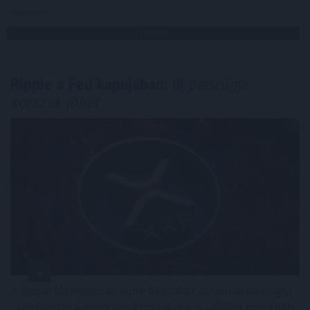
Megosztás:
TOVÁBB
Ripple a Fed kapujában: új
pénzügyi
korszak jöhet
A Ripple látványosan előre készül az amerikai pénzügyi
szabályozás következő korszakára. A vállalat már több