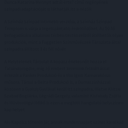
Durica Katarina Mennyit adtál érte? című regényének
színpadi adaptációját is láthatják itt a nézők.
A Színház Színpad intimebb verziója, a Színház Színpad
Templom is várja a legelszántabb érdeklődőket. Az 50 fő
befogadására alkalmas térben testközelből átélhetők olyan
produkciók, mint a Független Színművészek Társulata által
színpadra állított 3 és fél nővér.
A Helytelenek Társulat A kopasz énekesnőt hozza el
Taliándörögdre, míg Jó embert keresünk felkiáltással
érkezik a Panker Produkció és a Vox Ignis Kamarakórus
műsora. Társul a Delta Produkció is, a Dumaszínházzal
közösen a Gyalulj Gyulával kerül itt színpadra, illetve Klitsie
Szabad Boglárka, Légrádi Gergely, valamint Kisfaludy Zsófia
és Hűvösvölgyi Ildikó is ezen a meghitt hangulatú helyszínen
kap helyet.
Aki Kapolcs főterén jár, annak mindennapjait színes kavalkád