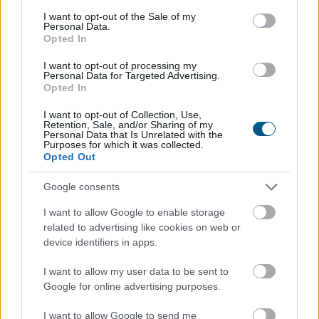
consent section.
I want to opt-out of the Sale of my
Personal Data.
Opted In
I want to opt-out of processing my
Personal Data for Targeted Advertising.
Opted In
I want to opt-out of Collection, Use,
Retention, Sale, and/or Sharing of my
Personal Data that Is Unrelated with the
Purposes for which it was collected.
Opted Out
Google consents
Az andalúziai Niebla város közelében nyolcezer
I want to allow Google to enable storage
hektáron pusztít erdőtűz, emiatt hat településről 500
related to advertising like cookies on web or
embert evakuáltak elővigyázatosságból - közölte
device identifiers in apps.
Antonio Sanz, a tartomány vészhelyzet-kezelési
tanácsosa vasárnap.
I want to allow my user data to be sent to
Google for online advertising purposes.
2026. 08. 10. 02:00
I want to allow Google to send me
Megosztás: