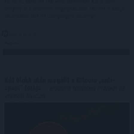
Fővárosi Állatkert 160 éves történetét Karácsony
Gergely az intézmény megnyitásának 160 évfordulója
alkalmából tartott ünnepségen vasárnap.
2026. 08. 10. 05:00
Megosztás:
TOVÁBB
Két blokk után megállt a Bitcoin „anti-
spam” forkja
– elsöprő többség maradt az
eredeti láncon