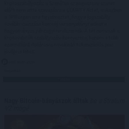
kriptoszabályozás: a Szenátus az augusztusi szünet
előtt nem vitte szavazásra a CLARITY Actet, miközben
a JPMorgan arra figyelmeztet, hogy a jogszabály
további csúszása komoly versenyelőnyt adhat a
hagyományos pénzügyi rendszernek. A tét nemcsak a
kriptovaluták szabályozási környezete, hanem a több
ezermilliárd dollárosra növekedő tokenizációs piac
jövője is lehet.
2026. 08. 07. 23:59
Megosztás:
TOVÁBB
Nagy Bitcoin-bányászok álltak
be a Stratum
V2 mögé