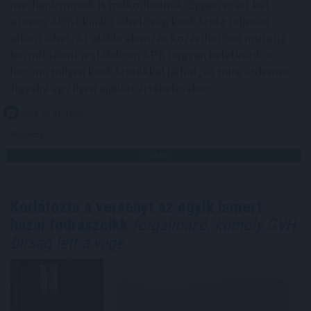
mechanizmusok is működhetnek. Éppen ezért két
azonos APY-t kínáló lehetőség kockázata teljesen
eltérő lehet. Az alábbi elemzés közérthetően mutatja
be, mit jelent a stabilcoin APY, hogyan keletkezik a
hozam, milyen kockázatokkal járhat, és mire érdemes
figyelni egy ilyen ajánlat értékelésekor.
2026. 08. 07. 19:00
Megosztás:
TOVÁBB
Korlátozta a versenyt az egyik ismert
hazai fodrászcikk
forgalmazó, komoly GVH-
bírság lett a vége