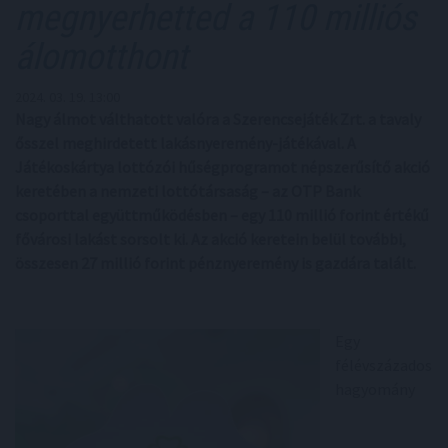
megnyerhetted a 110 milliós
álomotthont
2024. 03. 19. 13:00
Nagy álmot válthatott valóra a Szerencsejáték Zrt. a tavaly
ősszel meghirdetett lakásnyeremény-játékával. A
Játékoskártya lottózói hűségprogramot népszerűsítő akció
keretében a nemzeti lottótársaság – az OTP Bank
csoporttal együttműködésben – egy 110 millió forint értékű
fővárosi lakást sorsolt ki. Az akció keretein belül további,
összesen 27 millió forint pénznyeremény is gazdára talált.
Egy
félévszázados
hagyomány