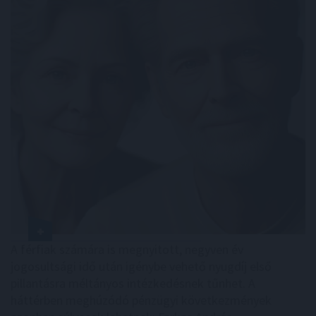
A férfiak számára is megnyitott, negyven év
jogosultsági idő után igénybe vehető nyugdíj első
pillantásra méltányos intézkedésnek tűnhet. A
háttérben meghúzódó pénzügyi következmények