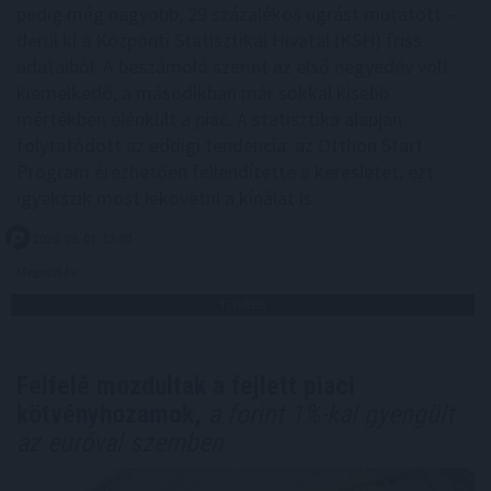
pedig még nagyobb, 29 százalékos ugrást mutatott –
derül ki a Központi Statisztikai Hivatal (KSH) friss
adataiból. A beszámoló szerint az első negyedév volt
kiemelkedő, a másodikban már sokkal kisebb
mértékben élénkült a piac. A statisztika alapján
folytatódott az eddigi tendencia: az Otthon Start
Program érezhetően fellendítette a keresletet, ezt
igyekszik most lekövetni a kínálat is.
2026. 08. 07. 12:00
Megosztás:
TOVÁBB
Felfelé mozdultak a fejlett piaci
kötvényhozamok,
a forint 1%-kal gyengült
az euróval szemben