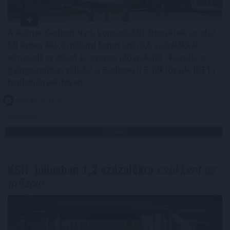
A Richter Gedeon Nyrt. konszolidált árbevétele az első
fél évben 461,6 milliárd forint lett, 0,8 százalékkal
elmaradt az előző év azonos időszakitól - közölte a
gyógyszeripari vállalat a Budapesti Értéktőzsde (BÉT)
honlapján pénteken.
2026. 08. 07. 14:00
Megosztás:
TOVÁBB
KSH: júliusban 1,2 százalékra
csökkent az
infláció