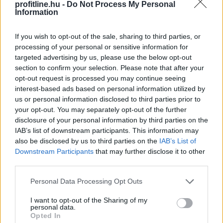
profitline.hu -
Do Not Process My Personal
Information
Évtizedes mélyponton
a magyar infláció
If you wish to opt-out of the sale, sharing to third parties, or
processing of your personal or sensitive information for
targeted advertising by us, please use the below opt-out
section to confirm your selection. Please note that after your
opt-out request is processed you may continue seeing
interest-based ads based on personal information utilized by
us or personal information disclosed to third parties prior to
your opt-out. You may separately opt-out of the further
disclosure of your personal information by third parties on the
IAB’s list of downstream participants. This information may
also be disclosed by us to third parties on the
IAB’s List of
Downstream Participants
that may further disclose it to other
third parties.
Please note that this website/app uses one or more Google
A KSH ma reggel a júliusi fogyasztói inflációs adatot
Personal Data Processing Opt Outs
services and may gather and store information including but
tette közzé, melyek szerint a fogyasztói árak havi
not limited to your visit or usage behaviour. You may click to
I want to opt-out of the Sharing of my
szinten 0,1 százalékkal csökkentek. Az éves szintű
personal data.
grant or deny consent to Google and its third-party tags to
Opted In
infláció így tovább lassult: 1,2 százalékra a júniusi 1,7
use your data for below specified purposes in below Google