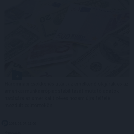
Háromnapi csökkenés után, az emelkedő olajárak és az
amerikai munkaerőpiac stabilitását mutató adatok
hatására az amerikai tízéves hozam újra felfelé
mozdult csütörtökön.
2026. 08. 07. 11:00
Megosztás: