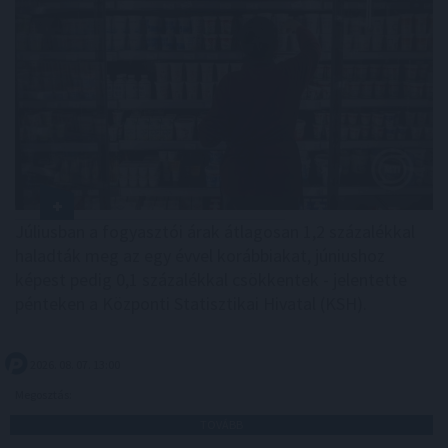
Júliusban a fogyasztói árak átlagosan 1,2 százalékkal
haladták meg az egy évvel korábbiakat, júniushoz
képest pedig 0,1 százalékkal csökkentek - jelentette
pénteken a Központi Statisztikai Hivatal (KSH).
2026. 08. 07. 13:00
Megosztás:
TOVÁBB