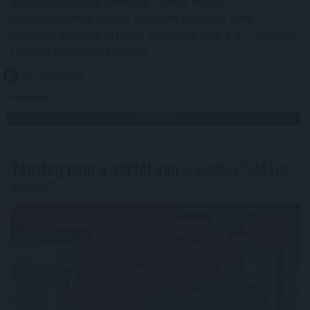
azonban súlyosak lehetnek: Farkas András
nyugdíjszakértő szerint egy ilyen rendszer éves
költsége jelenlegi értéken számolva akár a 470 milliárd
forintot is meghaladhatná.
2026. 08. 08. 02:00
Megosztás:
TOVÁBB
Tényleg nem a sörtől van
a sörhas? Akkor
mitől?