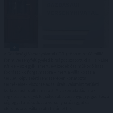
A Gazdasági Versenyhivatal (GVH) több mint 68 millió
forint versenyfelügyeleti bírságot szabott ki a Hair-Line
Kft.-re – az egyik ismert, évtizedek óta működő hazai
fodrászcikk forgalmazóra – mert a vállalkozás a
területi képviseleti rendszerében korlátozta
termékeinek viszonteladási árait, valamint területi
korlátozást is alkalmazott. A viszonteladási árak
rögzítése az egyik legsúlyosabb versenyjogi jogsértés, a
cég együttműködött a versenyhatósággal és
előremutató vállalásokat ajánlott fel.