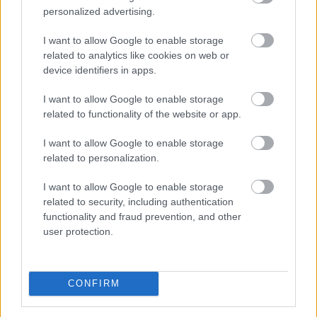
energiaellátása,
de drámai az Orbán-
personalized advertising.
kormány öröksége
I want to allow Google to enable storage
related to analytics like cookies on web or
device identifiers in apps.
I want to allow Google to enable storage
related to functionality of the website or app.
I want to allow Google to enable storage
related to personalization.
I want to allow Google to enable storage
related to security, including authentication
functionality and fraud prevention, and other
user protection.
Magyarország energiaellátása stabil, az ivóvízellátás
biztosított, ezért feloldják a rendkívüli intézkedések
egy részét, ugyanakkor folyamatosan figyelemmel
CONFIRM
kísérik a paksi atomerőmű működését, ahol a mostani
vízállásjelzések alapján "halvány esély van arra", hogy