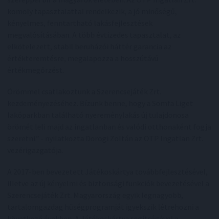
komoly tapasztalattal rendelkezik, a jó minőségű,
kényelmes, fenntartható lakásfejlesztések
megvalósításában. A több évtizedes tapasztalat, az
elkötelezett, stabil beruházói háttér garancia az
értékteremtésre, megalapozza a hosszútávú
értékmegőrzést.
Örömmel csatlakoztunk a Szerencsejáték Zrt.
kezdeményezéséhez. Bízunk benne, hogy a Somfa Liget
lakóparkban található nyereménylakás új tulajdonosa
örömét leli majd az ingatlanban és valódi otthonaként fogja
szeretni.” - nyilatkozta Dorogi Zoltán az OTP Ingatlan Zrt.
vezérigazgatója.
A 2017-ben bevezetett Játékoskártya továbbfejlesztésével,
illetve az új kényelmi és biztonsági funkciók bevezetésével a
Szerencsejáték Zrt. Magyarország egyik legnagyobb,
tartalomgazdag hűségprogramját igyekszik létrehozni a
következő években. A Játékoskártya segítségével a