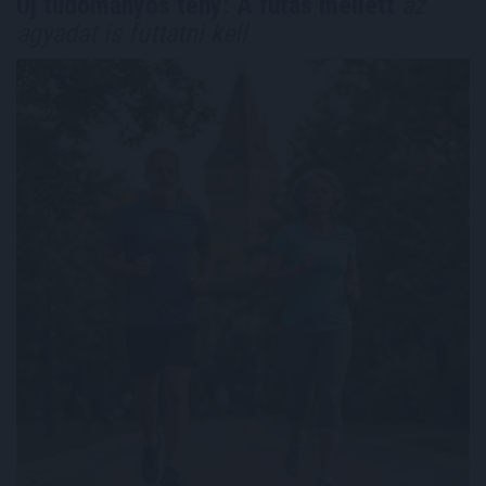
Új tudományos tény: A futás mellett
az
agyadat is futtatni kell