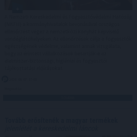
A Nemzeti Kereskedelmi és Fogyasztóvédelmi Hatóság
(NKFH) a kormányhivatalok bevonásával országos
ellenőrzést végez a nemzetközi konyhát képviselő
vendéglátóhelyeken. Az ellenőrzések célja a fogyasztók
egészségének védelme, valamint annak vizsgálata,
hogy az érintett vállalkozások betartják-e az
élelmiszer-biztonsági, higiéniai és fogyasztói
tájékoztatási előírásokat.
2026. 08. 07. 17:00
Megosztás:
TOVÁBB
Tovább erősítenék a magyar termékek
jelenlétét a kereskedelmi láncok