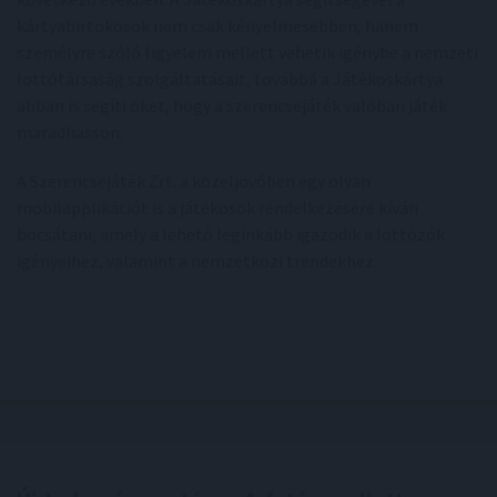
kártyabirtokosok nem csak kényelmesebben, hanem
személyre szóló figyelem mellett vehetik igénybe a nemzeti
lottótársaság szolgáltatásait, továbbá a Játékoskártya
abban is segíti őket, hogy a szerencsejáték valóban játék
maradhasson.
A Szerencsejáték Zrt. a közeljövőben egy olyan
mobilapplikációt is a játékosok rendelkezésére kíván
bocsátani, amely a lehető leginkább igazodik a lottózók
igényeihez, valamint a nemzetközi trendekhez.