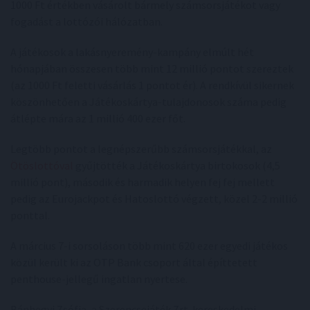
1000 Ft értékben vásárolt bármely számsorsjátékot vagy
fogadást a lottózói hálózatban.
A játékosok a lakásnyeremény-kampány elmúlt hét
hónapjában összesen több mint 12 millió pontot szereztek
(az 1000 Ft feletti vásárlás 1 pontot ér). A rendkívül sikernek
köszönhetően a Játékoskártya-tulajdonosok száma pedig
átlépte mára az 1 millió 400 ezer főt.
Legtöbb pontot a legnépszerűbb számsorsjátékkal, az
Ötöslottóval
gyűjtötték a Játékoskártya birtokosok (4,5
millió pont), második és harmadik helyen fej fej mellett
pedig az Eurojackpot és Hatoslottó végzett, közel 2-2 millió
ponttal.
A március 7-i sorsoláson több mint 620 ezer egyedi játékos
közül került ki az OTP Bank csoport által építtetett
penthouse-jellegű ingatlan nyertese.
Bánhegyi Zsófia, a Szerencsejáték Zrt. kereskedelmi