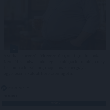
A sörhas elnevezés félrevezetőbb, mint gondolnánk.
Nem létezik olyan különleges biológiai kapcsoló, amely
felismeri a korsó sört, majd annak energiáját
egyenesen a köldök köré csomagolja.
2026. 08. 08. 01:00
Megosztás:
TOVÁBB