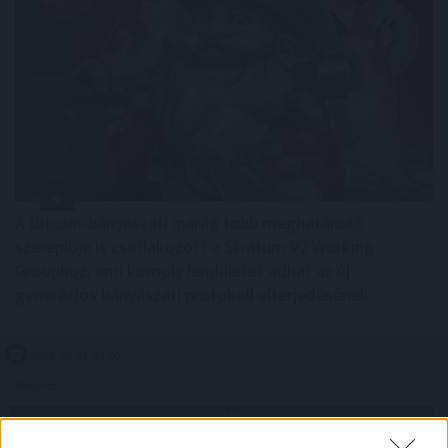
A Bitcoin-bányászati iparág több meghatározó
szereplője is csatlakozott a Stratum V2 Working
Grouphoz, ami komoly lendületet adhat az új
generációs bányászati protokoll elterjedésének.
2026. 08. 07. 23:00
Megosztás:
TOVÁBB