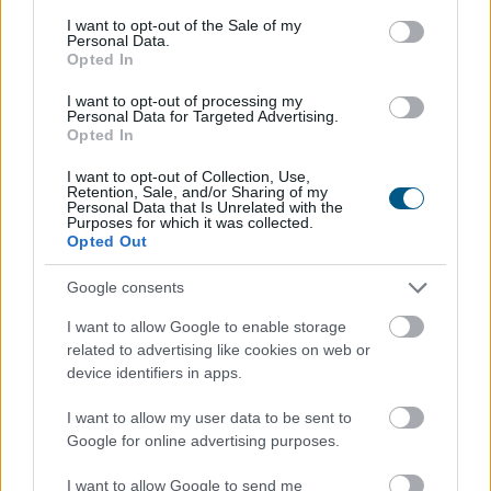
százalékról. A további inflációcsökkenés borítékolható
consent section.
I want to opt-out of the Sale of my
volt, ennek mértéke azonban meghaladta a vártat. Az
Personal Data.
Opted In
1,2 százalékos tényadat így mind az 1,6 százalékos
piaci konszenzusnál, mind a mi – ennél alacsonyabb –
I want to opt-out of processing my
1,4 százalékos várakozásunknál kisebb lett. A
Personal Data for Targeted Advertising.
Opted In
maginflációnál már nem volt ilyen mértékű a lassulás,
ez a mutató 1,9 százalékon állt júliusban a júniusi 2
I want to opt-out of Collection, Use,
Retention, Sale, and/or Sharing of my
százalék után. Összességében a mostani alacsony adat
Personal Data that Is Unrelated with the
várhatóan megágyaz a további jegybanki
Purposes for which it was collected.
Opted Out
kamatcsökkentéseknek az augusztusi, és nagy
valószínűséggel a szeptemberi kamatdöntő üléseken.
Google consents
2026. 08. 07. 22:00
I want to allow Google to enable storage
related to advertising like cookies on web or
Megosztás:
device identifiers in apps.
TOVÁBB
I want to allow my user data to be sent to
Google for online advertising purposes.
Magyar Péter: stabil Magyarország
I want to allow Google to send me