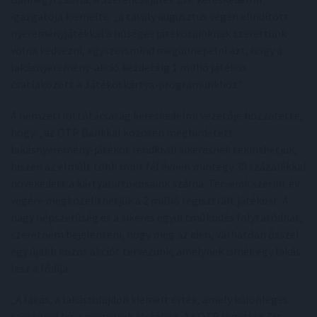
igazgatója kiemelte: „a tavaly augusztus végén elindított
nyereményjátékkal a hűséges játékosainknak szerettünk
volna kedvezni, egyszersmind megünnepelni azt, hogy a
lakásnyeremény-akció kezdetéig 1 millió játékos
csatlakozott a Játékoskártya-programunkhoz”.
A nemzeti lottótársaság kereskedelmi vezetője hozzátette,
hogy: „az OTP Bankkal közösen meghirdetett
lakásnyeremény-játékot rendkívül sikeresnek tekinthetjük,
hiszen az elmúlt több mint fél évben mintegy 30 százalékkal
növekedett a kártyabirtokosaink száma. Terveink szerint év
végére megközelíthetjük a 2 millió regisztrált játékost. A
nagy népszerűség és a sikeres együttműködés folytatódhat,
szeretném bejelenteni, hogy még az idén, várhatóan ősszel
egy újabb közös akciót tervezünk, amelynek ismét egy lakás
lesz a fődíja.
„A lakás, a lakástulajdon kiemelt érték, amely különleges
szereppel bír a magyarok életében. Az OTP Ingatlan Zrt.