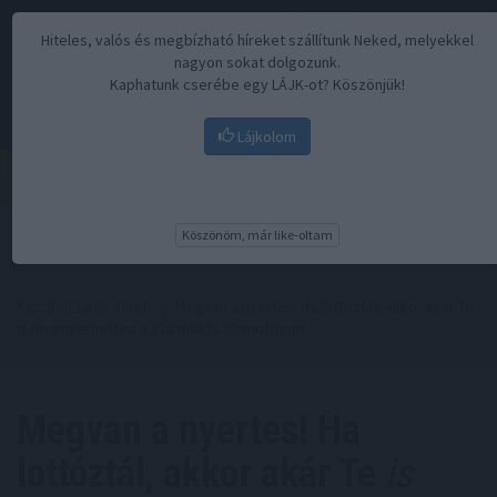
Hiteles, valós és megbízható híreket szállítunk Neked, melyekkel
nagyon sokat dolgozunk.
Kaphatunk cserébe egy LÁJK-ot? Köszönjük!
Lájkolom
Menü
Köszönöm, már like-oltam
Kezdőoldal
//
Hírek
// Megvan a nyertes! Ha lottóztál, akkor akár Te
is megnyerhetted a 110 milliós álomotthont
Megvan a nyertes! Ha
lottóztál, akkor akár Te
is