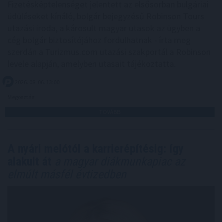
Fizetésképtelenséget jelentett az elsősorban bulgáriai
üdüléseket kínáló, bolgár bejegyzésű Robinson Tours
utazási iroda, a károsult magyar utasok az ügyben a
cég bolgár biztosítójához fordulhatnak - írta meg
szerdán a Turizmus.com utazási szakportál a Robinson
levele alapján, amelyben utasait tájékoztatta.
2026. 08. 06. 13:00
Megosztás:
TOVÁBB
A nyári melótól a karrierépítésig: így
alakult át
a magyar diákmunkapiac az
elmúlt másfél évtizedben