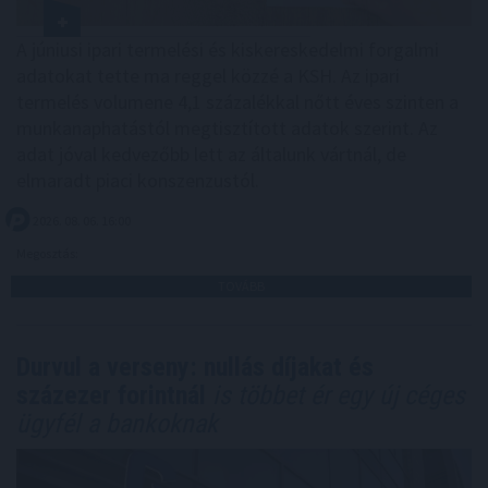
A júniusi ipari termelési és kiskereskedelmi forgalmi
adatokat tette ma reggel közzé a KSH. Az ipari
termelés volumene 4,1 százalékkal nőtt éves szinten a
munkanaphatástól megtisztított adatok szerint. Az
adat jóval kedvezőbb lett az általunk vártnál, de
elmaradt piaci konszenzustól.
2026. 08. 06. 16:00
Megosztás:
TOVÁBB
Durvul a verseny: nullás díjakat és
százezer forintnál
is többet ér egy új céges
ügyfél a bankoknak