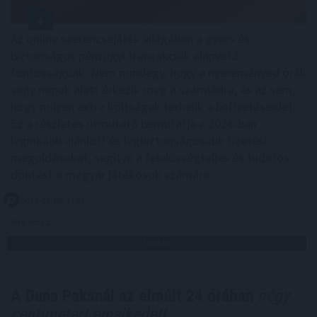
Az online szerencsejáték világában a gyors és
biztonságos pénzügyi tranzakciók alapvető
fontosságúak. Nem mindegy, hogy a nyereményed órák
vagy napok alatt érkezik meg a számládra, és az sem,
hogy milyen extra költségek terhelik a befizetéseidet.
Ez a részletes útmutató bemutatja a 2026-ban
leginkább ajánlott és legbiztonságosabb fizetési
megoldásokat, segítve a felelősségteljes és tudatos
döntést a magyar játékosok számára.
2026. 08. 06. 14:32
Megosztás:
TOVÁBB
A Duna Paksnál az elmúlt 24 órában
négy
centimétert emelkedett