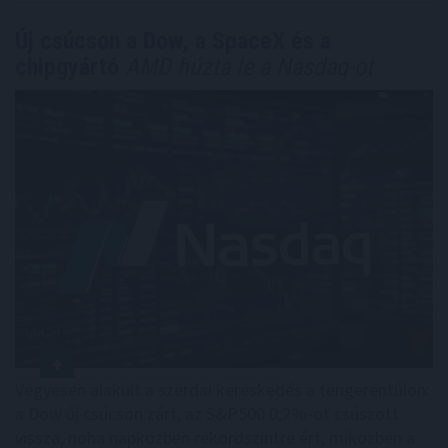
Új csúcson a Dow, a SpaceX és a
chipgyártó
AMD húzta le a Nasdaq-ot
Vegyesen alakult a szerdai kereskedés a tengerentúlon:
a Dow új csúcson zárt, az S&P500 0,2%-ot csúszott
vissza, noha napközben rekordszintre ért, miközben a