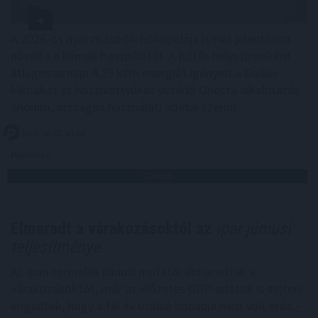
A 2026-os nyár második hőkupolája ismét jelentősen
növelte a klímák használatát. A hűtés helyszínenként
átlagosan napi 4,29 kWh energiát igényelt a Daikin
klímákat és hőszivattyúkat vezérlő Onecta alkalmazás
anonim, országos használati adatai szerint.
2026. 08. 07. 01:00
Megosztás:
TOVÁBB
Elmaradt a várakozásoktól az
ipar júniusi
teljesítménye
Az ipari termelés júniusi mutatói elmaradtak a
várakozásoktót, már az előzetes GDP-adatok is sejteni
engedték, hogy a fél év utolsó hónapja nem volt erős -