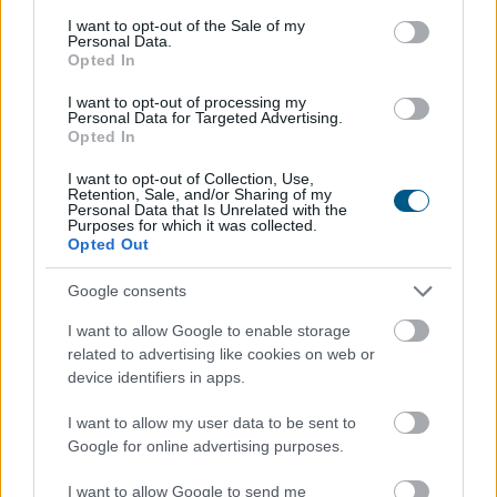
időszaka, a digitális gazdaság azonban alaposan átírta
consent section.
I want to opt-out of the Sale of my
ezt a képet. Ma már több olyan bevételi lehetőség
Personal Data.
létezik, amelyhez elegendő egy laptop,
Opted In
internetkapcsolat és naponta néhány szabad óra. A cél
I want to opt-out of processing my
persze nem az, hogy a pihenés második műszakká
Personal Data for Targeted Advertising.
Opted In
változzon, hanem az, hogy az utazás mellett is
maradjon egy kiszámítható vagy legalább kiegészítő
I want to opt-out of Collection, Use,
jövedelem.
Retention, Sale, and/or Sharing of my
Personal Data that Is Unrelated with the
Purposes for which it was collected.
2026. 08. 06. 17:15
Opted Out
Megosztás:
Google consents
TOVÁBB
I want to allow Google to enable storage
related to advertising like cookies on web or
device identifiers in apps.
Az aszály már a magyar vállalatokat
és a
forint árfolyamát is sújtja
I want to allow my user data to be sent to
Google for online advertising purposes.
I want to allow Google to send me