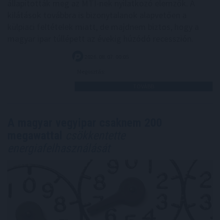
állapították meg az MTI-nek nyilatkozó elemzők. A
kilátások továbbra is bizonytalanok alapvetően a
külpiaci feltételek miatt, de majdnem biztos, hogy a
magyar ipar túllépett az évekig húzódó recesszión.
2026. 08. 07. 00:05
Megosztás:
TOVÁBB
A magyar vegyipar csaknem 200
megawattal
csökkentette
energiafelhasználását