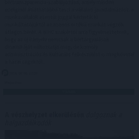
bértranszparencia-szabályozása, amely minden
eddiginél átláthatóbbá teszi a vállalati javadalmazást: a
munkavállalók ezentúl joggal kérhetik ki
munkáltatójuktól az azonos értékű munkát végzők
átlagos bérét. A WHC szakértői arra figyelmeztetnek,
hogy az új irányelv nemcsak a bértárgyalások
dinamikáját változtatja meg, de komoly
adminisztrációs és kulturális felkészülést is megkövetel
a hazai cégektől.
2026. 08. 06. 22:00
Megosztás:
TOVÁBB
A vészhelyzet elkerülésén
dolgoznak a
halgazdálkodók