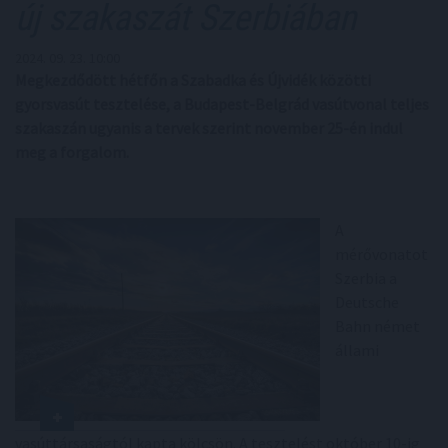
új szakaszát Szerbiában
2024. 09. 23. 10:00
Megkezdődött hétfőn a Szabadka és Újvidék közötti
gyorsvasút tesztelése, a Budapest-Belgrád vasútvonal teljes
szakaszán ugyanis a tervek szerint november 25-én indul
meg a forgalom.
A
mérővonatot
Szerbia a
Deutsche
Bahn német
állami
vasúttársaságtól kapta kölcsön. A tesztelést október 10-ig