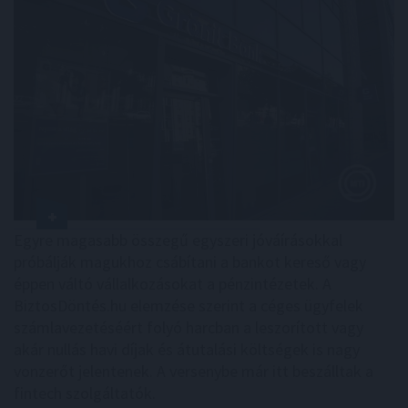
Egyre magasabb összegű egyszeri jóváírásokkal
próbálják magukhoz csábítani a bankot kereső vagy
éppen váltó vállalkozásokat a pénzintézetek. A
BiztosDöntés.hu elemzése szerint a céges ügyfelek
számlavezetéséért folyó harcban a leszorított vagy
akár nullás havi díjak és átutalási költségek is nagy
vonzerőt jelentenek. A versenybe már itt beszálltak a
fintech szolgáltatók.