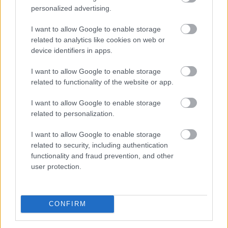
personalized advertising.
I want to allow Google to enable storage
related to analytics like cookies on web or
device identifiers in apps.
I want to allow Google to enable storage
related to functionality of the website or app.
I want to allow Google to enable storage
related to personalization.
A 2026-os rendkívüli nyári aszály már messze túlmutat
I want to allow Google to enable storage
a mezőgazdaság problémáin. Egyre inkább
related to security, including authentication
makrogazdasági kockázattá válik. A Duna budapesti
functionality and fraud prevention, and other
vízszintje történelmi mélységbe süllyedt, ami
user protection.
ellehetetlenítette a hajózást, a hűtővíz hiánya pedig
arra kényszerítette a paksi atomerőművet, hogy
termelését a minimális szintre csökkentse. A közútra
CONFIRM
terelt áruszállítás és a hazai villamosenergia-termelés
visszaesése a rekordközeli nyári fogyasztás mellett