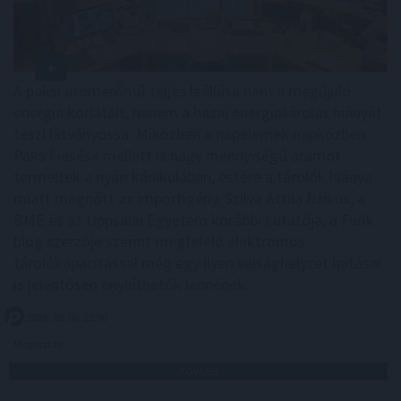
A paksi atomerőmű teljes leállása nem a megújuló
energia korlátait, hanem a hazai energiatárolás hiányát
teszi látványossá. Miközben a napelemek napközben
Paks kiesése mellett is nagy mennyiségű áramot
termeltek a nyári kánikulában, estére a tárolók hiánya
miatt megnőtt az importigény. Szilva Attila fizikus, a
BME és az Uppsalai Egyetem korábbi kutatója, a Furik
blog szerzője szerint megfelelő elektromos
tárolókapacitással még egy ilyen válsághelyzet hatásai
is jelentősen enyhíthetők lennének.
2026. 08. 06. 12:00
Megosztás:
TOVÁBB