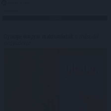
2026. 08. 06. 16:45
Megosztás:
TOVÁBB
Gyenge magyar makroadatok
a második
negyedévre