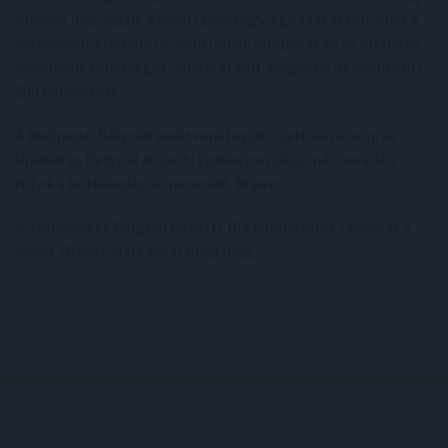
minden nap végzik a vasúti pálya egy-egy szakaszán, ahol a
mérővonat ellenőrzi a vasúti sínek állapotát és az elérhető
maximális sebességet, amely el kell, hogy érje az óránkénti
200 kilométert.
A Budapest-Belgrád vasútvonal egyik szerbiai részén, az
Újvidék és Belgrád közötti szakaszon 2022 márciusa óta
folyik a közlekedés, a menetidő 36 perc.
A Szabadka és Belgrád közötti 184 kilométeres szakaszt a
vonat 70 perc alatt teszi majd meg.