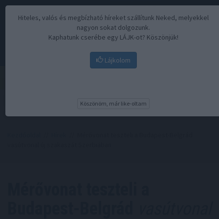
Hiteles, valós és megbízható híreket szállítunk Neked, melyekkel
nagyon sokat dolgozunk.
Kaphatunk cserébe egy LÁJK-ot? Köszönjük!
Lájkolom
Menü
Köszönöm, már like-oltam
Kezdőoldal
//
Hírek
// Mérővonat teszteli a Budapest-Belgrád
vasútvonal új szakaszát Szerbiában
Mérővonat teszteli a
Budapest-Belgrád
vasútvonal