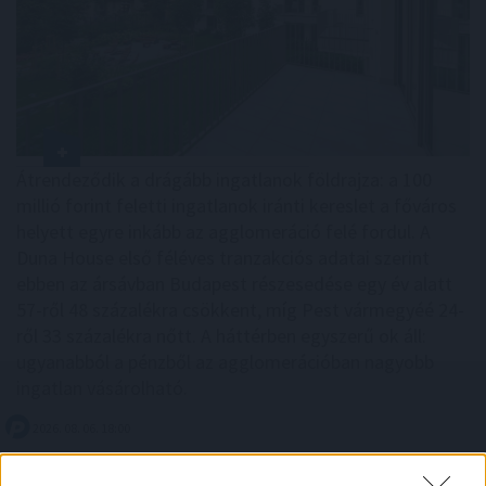
Átrendeződik a drágább ingatlanok földrajza: a 100
millió forint feletti ingatlanok iránti kereslet a főváros
helyett egyre inkább az agglomeráció felé fordul. A
Duna House első féléves tranzakciós adatai szerint
ebben az ársávban Budapest részesedése egy év alatt
57-ről 48 százalékra csökkent, míg Pest vármegyéé 24-
ről 33 százalékra nőtt. A háttérben egyszerű ok áll:
ugyanabból a pénzből az agglomerációban nagyobb
ingatlan vásárolható.
2026. 08. 06. 18:00
Megosztás: