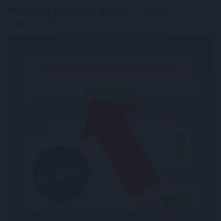
Hőkupola bezárult: bajban
a klímát
használók is