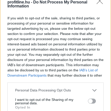
TOVÁBB
profitline.hu -
Do Not Process My Personal
Information
If you wish to opt-out of the sale, sharing to third parties, or
Hogyan lehet nyaralás közben
is pénzt
processing of your personal or sensitive information for
keresni?
targeted advertising by us, please use the below opt-out
section to confirm your selection. Please note that after your
opt-out request is processed you may continue seeing
interest-based ads based on personal information utilized by
us or personal information disclosed to third parties prior to
your opt-out. You may separately opt-out of the further
disclosure of your personal information by third parties on the
IAB’s list of downstream participants. This information may
also be disclosed by us to third parties on the
IAB’s List of
Downstream Participants
that may further disclose it to other
third parties.
Please note that this website/app uses one or more Google
Personal Data Processing Opt Outs
services and may gather and store information including but
not limited to your visit or usage behaviour. You may click to
I want to opt-out of the Sharing of my
personal data.
grant or deny consent to Google and its third-party tags to
A nyaralás hagyományosan a munkától való elszakadás
Opted In
use your data for below specified purposes in below Google