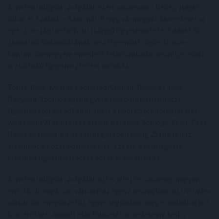
A meteorológiai szolgálat ezért vasárnapra Békés, Hajdú-
Bihar és Szabolcs-Szatmár-Bereg vármegyék kivételével az
egész országra elsőfokú (sárga) figyelmeztetést adott ki
zivatarok kialakulásának veszélye miatt, Győr-Moson-
Sopron vármegyére emellett felhőszakadás veszélye miatt
is elsőfokú figyelmeztetést adtak ki.
Tolna, Bács-Kiskun, Csongrád-Csanád, Békés és Jász-
Nagykun-Szolnok vármegyére másodfokú (narancs)
figyelmeztetést adtak ki, mert a napi középhőmérséklet
várhatóan 27 fok felett alakul. Baranya, Somogy, Fejér, Pest,
Heves és Hajdú-Bihar vármegyékben pedig 25 fok felett
alakulhat a középhőmérséklet, ezekre a vármegyére
elsőfokú figyelmeztetést adtak ki vasárnapra.
A meteorológiai szolgálat azt is jelezte: vasárnap nagyon
erős UV-B-sugárzás várható az egész országban, az UV-index
várhatóan megközelíti, egyes régiókban meg is haladhatja a
8-as értéket, aminél már fokozottan védekezni kell a