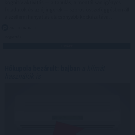
kognitív aktivitás — a tanulás, a mentálisan igényes
feladatok és az új ingerek — szoros összefüggésben áll
a szellemi hanyatlás alacsonyabb kockázatával .
2026. 08. 07. 02:00
Megosztás:
TOVÁBB
Hőkupola bezárult: bajban
a klímát
használók is