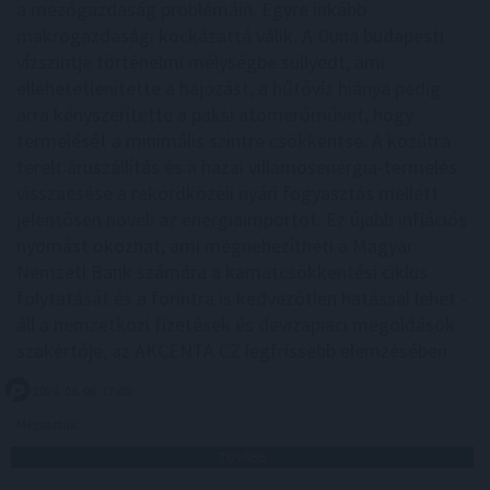
a mezőgazdaság problémáin. Egyre inkább
makrogazdasági kockázattá válik. A Duna budapesti
vízszintje történelmi mélységbe süllyedt, ami
ellehetetlenítette a hajózást, a hűtővíz hiánya pedig
arra kényszerítette a paksi atomerőművet, hogy
termelését a minimális szintre csökkentse. A közútra
terelt áruszállítás és a hazai villamosenergia-termelés
visszaesése a rekordközeli nyári fogyasztás mellett
jelentősen növeli az energiaimportot. Ez újabb inflációs
nyomást okozhat, ami megnehezítheti a Magyar
Nemzeti Bank számára a kamatcsökkentési ciklus
folytatását és a forintra is kedvezőtlen hatással lehet -
áll a nemzetközi fizetések és devizapiaci megoldások
szakértője, az AKCENTA CZ legfrissebb elemzésében.
2026. 08. 06. 17:00
Megosztás:
TOVÁBB