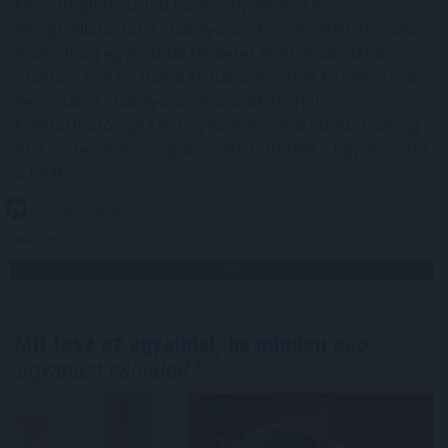
kézzelfogható üzleti kockázat, amely a hazai
energiaellátástól a szabályozási környezeten át a napi
működésig egyre több területet érint. A vállalatok
számára ezért a fizikai klímakockázatok kezelése már
nem csak a szabályozói elvárásokat érintő
fenntarthatósági kérdés, hanem a működésbiztonság
és a versenyképesség alapvető feltétele – figyelmeztet
a KPMG.
2026. 08. 07. 03:00
Megosztás:
TOVÁBB
Mit tesz az agyaddal, ha minden
nap
ugyanazt csinálod?