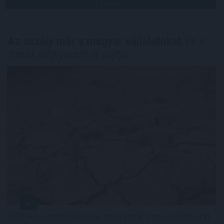
TOVÁBB
Az aszály már a magyar vállalatokat
és a
forint árfolyamát is sújtja
A 2026-os rendkívüli nyári aszály már messze túlmutat