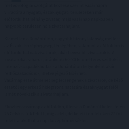
meteorológiai szolgálat közlése szerint vasárnapra
virradóra a nyugati, északnyugati területeken már
előfordulhat néhány zivatar, majd vasárnap napközben
nagyobb területen nő a zivatarhajlam.
Kiemelten a Dunántúlon, nagyobb bizonytalanság mellett
az Északi-középhegység térségében, valamint az Alföldön is
előfordulhatnak zivatarok, akár hevesebb zivatarok is. A
zivatarokat viharos, óránkénti 60-80 kilométeres széllökés,
intenzív csapadékhullás - a Dunántúlon helyenként akár
felhőszakadás is -, illetve jégeső kísérheti.
Vasárnap este átmenetileg lecsengenek a zivatarok, de késő
estétől egy érkező hidegfront hatására északnyugat felől
ismét növekszik a zivatarhajlam.
Eközben vasárnap az Alföldön, illetve a Dunántúl keleti felén
25 Celsius-fok felett, míg a déli, délkeleti területeken 27 fok
felett alakulhat a napi középhőmérséklet.