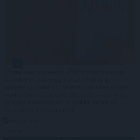
A júniusi ipari termelési és kiskereskedelmi forgalmi
adatokat tette ma reggel közzé a KSH. Az ipari
termelés volumene 4,1 százalékkal nőtt éves szinten a
munkanaphatástól megtisztított adatok szerint. Az
adat jóval kedvezőbb lett az általunk vártnál, de
elmaradt piaci konszenzustól.
2026. 08. 06. 16:00
Megosztás:
TOVÁBB