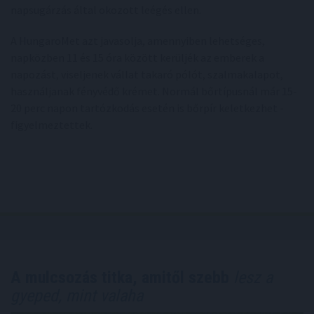
napsugárzás által okozott leégés ellen.
A HungaroMet azt javasolja, amennyiben lehetséges,
napközben 11 és 15 óra között kerüljék az emberek a
napozást, viseljenek vállat takaró pólót, szalmakalapot,
használjanak fényvédő krémet. Normál bőrtípusnál már 15-
20 perc napon tartózkodás esetén is bőrpír keletkezhet -
figyelmeztettek.
A mulcsozás titka, amitől szebb
lesz a
gyeped, mint valaha