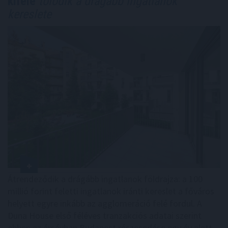
kifelé
tolódik a drágább ingatlanok
kereslete
Átrendeződik a drágább ingatlanok földrajza: a 100
millió forint feletti ingatlanok iránti kereslet a főváros
helyett egyre inkább az agglomeráció felé fordul. A
Duna House első féléves tranzakciós adatai szerint
ebben az ársávban Budapest részesedése egy év alatt