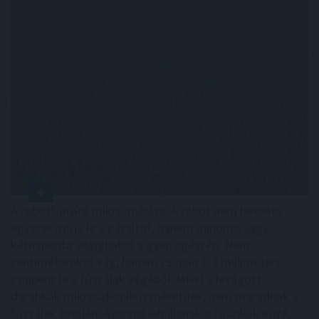
A robotfűnyíró mikro-nyírása: A robot nem hetente
egyszer nyírja le a pázsitot, hanem naponta vagy
kétnaponta végighalad a gyep egészén. Nem
centimétereket vág, hanem csupán 1-2 millimétert
csippent le a fűszálak végéből. Mivel a levágott
darabkák mikroszkopikus méretűek, nem maradnak a
fűszálak tetején. Azonnal lehullanak a fűszálak közé,