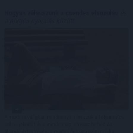
Hogyan válasszunk a csendes elvonulás
és
a pörgős nyaralás között
A modern világban mindannyian érezzük a folyamatos
online jelenlét és a mindennapi stressz terhét. Az
állandó értesítések, e-mailek és közösségi média