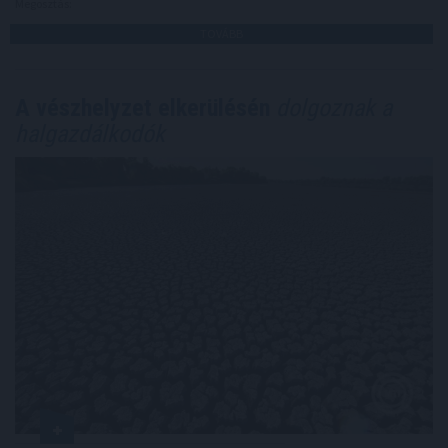
Megosztás:
TOVÁBB
A vészhelyzet elkerülésén
dolgoznak a
halgazdálkodók