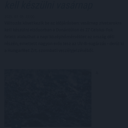
kell készülni vasárnap
2025. 07. 05. 22:00
Változás következik be az időjárásban: vasárnap zivatarokra
kell készülni elsősorban a Dunántúlon és 27 Celsius-fok
felett alakulhat a napi középhőmérséklet az ország déli
részén, emellett nagyon erős lesz az UV-B-sugárzás - derül ki
a HungarMet Zrt. szombati veszélyjelzéséből.
A