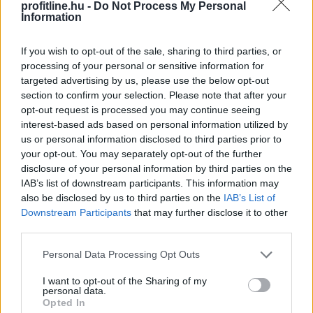
TOVÁBB
profitline.hu -
Do Not Process My Personal
Information
If you wish to opt-out of the sale, sharing to third parties, or
Elmaradt a várakozásoktól az
ipar júniusi
processing of your personal or sensitive information for
teljesítménye
targeted advertising by us, please use the below opt-out
section to confirm your selection. Please note that after your
Az ipari termelés júniusi mutatói elmaradtak a
opt-out request is processed you may continue seeing
várakozásoktót, már az előzetes GDP-adatok is sejteni
interest-based ads based on personal information utilized by
engedték, hogy a fél év utolsó hónapja nem volt erős -
us or personal information disclosed to third parties prior to
állapították meg az MTI-nek nyilatkozó elemzők. A
your opt-out. You may separately opt-out of the further
kilátások továbbra is bizonytalanok alapvetően a
disclosure of your personal information by third parties on the
külpiaci feltételek miatt, de majdnem biztos, hogy a
IAB’s list of downstream participants. This information may
magyar ipar túllépett az évekig húzódó recesszión.
also be disclosed by us to third parties on the
IAB’s List of
Downstream Participants
that may further disclose it to other
2026. 08. 07. 00:05
third parties.
Megosztás:
Please note that this website/app uses one or more Google
Personal Data Processing Opt Outs
services and may gather and store information including but
TOVÁBB
not limited to your visit or usage behaviour. You may click to
I want to opt-out of the Sharing of my
personal data.
grant or deny consent to Google and its third-party tags to
Opted In
use your data for below specified purposes in below Google