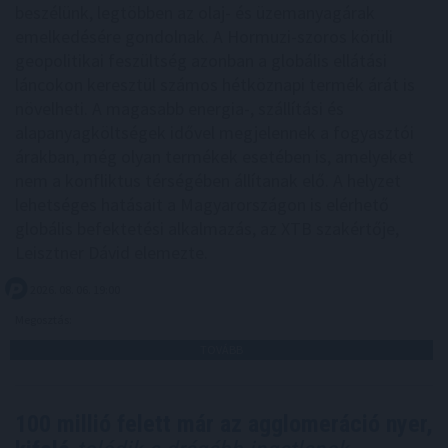
beszélünk, legtöbben az olaj- és üzemanyagárak
emelkedésére gondolnak. A Hormuzi-szoros körüli
geopolitikai feszültség azonban a globális ellátási
láncokon keresztül számos hétköznapi termék árát is
növelheti. A magasabb energia-, szállítási és
alapanyagköltségek idővel megjelennek a fogyasztói
árakban, még olyan termékek esetében is, amelyeket
nem a konfliktus térségében állítanak elő. A helyzet
lehetséges hatásait a Magyarországon is elérhető
globális befektetési alkalmazás, az XTB szakértője,
Leisztner Dávid elemezte.
2026. 08. 06. 19:00
Megosztás:
TOVÁBB
100 millió felett már az agglomeráció nyer,