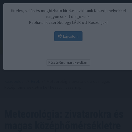
Hiteles, valós és megbízható híreket szállítunk Neked, melyekkel
nagyon sokat dolgozunk.
Kaphatunk cserébe egy LÁJK-ot? Köszönjük!
Lájkolom
Menü
Köszönöm, már like-oltam
Kezdőoldal
//
Hírek
// Meteorológia: zivatarokra és magas
középhőmérsékletre kell készülni vasárnap
Meteorológia: zivatarokra és
magas középhőmérsékletre