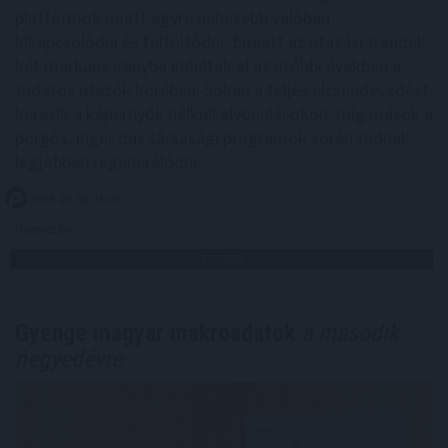
platformok miatt egyre nehezebb valóban
kikapcsolódni és feltöltődni. Emiatt az utazási trendek
két markáns irányba indultak el az utóbbi években a
tudatos utazók körében. Sokan a teljes elcsendesedést
keresik a képernyők nélküli elvonulásokon, míg mások a
pörgős, inger dús társasági programok során tudnak
legjobban regenerálódni.
2026. 08. 06. 16:45
Megosztás:
TOVÁBB
Gyenge magyar makroadatok
a második
negyedévre