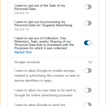
A magyar vegyipar csaknem 200
consent section.
I want to opt-out of the Sale of my
megawattal
csökkentette
Personal Data.
Opted In
energiafelhasználását
I want to opt-out of processing my
Personal Data for Targeted Advertising.
Opted In
I want to opt-out of Collection, Use,
Retention, Sale, and/or Sharing of my
Personal Data that Is Unrelated with the
Purposes for which it was collected.
Opted Out
Google consents
I want to allow Google to enable storage
related to advertising like cookies on web or
device identifiers in apps.
A Magyar Vegyipari Szövetség (MAVESZ) tagvállalatai
I want to allow my user data to be sent to
csaknem 200 megawattal (MW) csökkentették
Google for online advertising purposes.
villamosenergia-felhasználásukat és jelentősen
I want to allow Google to send me
visszafogták vízfelhasználásukat is a tagoktól