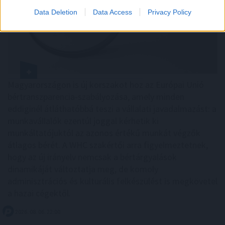
Data Deletion
Data Access
Privacy Policy
Magyarországon is új korszakot hoz az Európai Unió
bértranszparencia-szabályozása, amely minden
eddiginél átláthatóbbá teszi a vállalati javadalmazást: a
munkavállalók ezentúl joggal kérhetik ki
munkáltatójuktól az azonos értékű munkát végzők
átlagos bérét. A WHC szakértői arra figyelmeztetnek,
hogy az új irányelv nemcsak a bértárgyalások
dinamikáját változtatja meg, de komoly
adminisztrációs és kulturális felkészülést is megkövetel
a hazai cégektől.
2026. 08. 06. 22:00