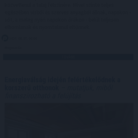
közvetlenül a talaj felszínére. Mivel szinte teljes
egészében vízből és szerves anyagból állnak, napokon -
sőt, a meleg nyári napokon órákon - belül teljesen
elbomlanak és nyomtalanul eltűnnek.
2026. 08. 07. 06:00
Megosztás:
TOVÁBB
Energiaválság idején felértékelődnek a
korszerű otthonok
– mutatjuk, miből
finanszírozható a felújítás