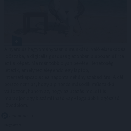
A nyaralás hagyományosan a munkától való elszakadás
időszaka, a digitális gazdaság azonban alaposan átírta
ezt a képet. Ma már több olyan bevételi lehetőség
létezik, amelyhez elegendő egy laptop,
internetkapcsolat és naponta néhány szabad óra. A cél
persze nem az, hogy a pihenés második műszakká
változzon, hanem az, hogy az utazás mellett is
maradjon egy kiszámítható vagy legalább kiegészítő
jövedelem.
2026. 08. 06. 17:15
Megosztás: