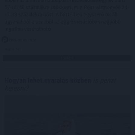
57-ről 48 százalékra csökkent, míg Pest vármegyéé 24-
ről 33 százalékra nőtt. A háttérben egyszerű ok áll:
ugyanabból a pénzből az agglomerációban nagyobb
ingatlan vásárolható.
2026. 08. 06. 18:00
Megosztás:
TOVÁBB
Hogyan lehet nyaralás közben
is pénzt
keresni?