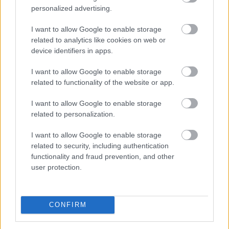
personalized advertising.
beérkezett információk alapján, ez a felhasználás-
csökkentés az országosan elért eredmények mintegy
I want to allow Google to enable storage
25 százalékát teszi ki - közölte a szervezet csütörtökön
related to analytics like cookies on web or
az MTI-vel.
device identifiers in apps.
2026. 08. 06. 23:00
I want to allow Google to enable storage
related to functionality of the website or app.
Megosztás:
TOVÁBB
I want to allow Google to enable storage
related to personalization.
Így változtatja meg a fizetésemelési
I want to allow Google to enable storage
related to security, including authentication
tárgyalásokat a bértranszparencia
functionality and fraud prevention, and other
user protection.
CONFIRM