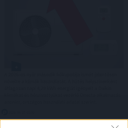
A 2026-os nyár második hőkupolája ismét jelentősen
növelte a klímák használatát. A hűtés helyszínenként
átlagosan napi 4,29 kWh energiát igényelt a Daikin
klímákat és hőszivattyúkat vezérlő Onecta alkalmazás
anonim, országos használati adatai szerint.
2026. 08. 07. 01:00
Megosztás: