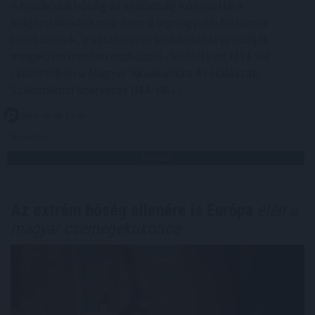
A rendkívüli hőség és szárazság közepette a
halgazdálkodók már nem a legnagyobb hozamra
törekszenek, a vészhelyzet kialakulását próbálják
megelőzni minden eszközzel - közölte az MTI-vel
csütörtökön a Magyar Akvakultúra és Halászati
Szakmaközi Szervezet (MA-HAL).
2026. 08. 06. 21:00
Megosztás:
TOVÁBB
Az extrém hőség ellenére is Európa
élén a
magyar csemegekukorica