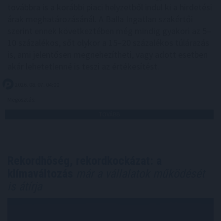
továbbra is a korábbi piaci helyzetből indul ki a hirdetési
árak meghatározásánál. A Balla Ingatlan szakértői
szerint ennek következtében még mindig gyakori az 5–
10 százalékos, sőt olykor a 15–20 százalékos túlárazás
is, ami jelentősen megnehezítheti, vagy adott esetben
akár lehetetlenné is teszi az értékesítést.
2026. 08. 07. 04:00
Megosztás:
TOVÁBB
Rekordhőség, rekordkockázat: a
klímaváltozás
már a vállalatok működését
is átírja