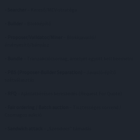
- Searcher
– Kereső/MEV‑stratéga
- Builder
– Blokképítő
- Proposer/Validator/Miner
– Blokkjavasló/
érvényesítő/bányász
- Bundle
– Tranzakciócsomag, amelyet együtt kell beemelni
- PBS (Proposer‑Builder Separation)
– Javasló‑építő
szétválasztás
- RFQ
– Ajánlatkéréses kereskedés (Request For Quote)
- Fair ordering / Batch auction
– Tisztességes sorrend /
Csomagos aukció
- Sandwich attack
– „Szendvics” támadás