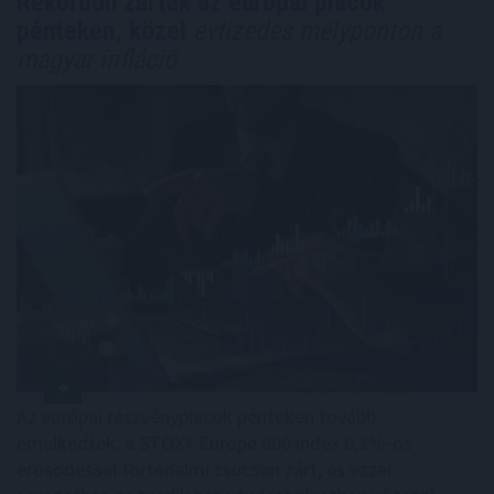
Rekordon zártak az európai piacok
pénteken, közel
évtizedes mélyponton a
magyar infláció
Az európai részvénypiacok pénteken tovább
emelkedtek: a STOXX Europe 600 index 0,3%-os
erősödéssel történelmi csúcson zárt, és ezzel