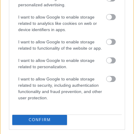
- Likvidáló elsőként zár → megkapja a protokoll jutalmát
personalized advertising.
(pl. 5–10%).
I want to allow Google to enable storage
- Versenyfutás a blokkon
belüli
első helyért → magas díjak,
related to analytics like cookies on web or
MEV‑verseny.
device identifiers in apps.
I want to allow Google to enable storage
Döntési fa felhasználóknak és
related to functionality of the website or app.
fejlesztőknek
I want to allow Google to enable storage
Felhasználóként
related to personalization.
I want to allow Google to enable storage
- Egyszeri nagy swap?
→ Privát küldés +
limitár
+ alacsony
related to security, including authentication
slippage
.
functionality and fraud prevention, and other
user protection.
- Gyakori kisebb ügyletek?
→ Olyan dApp, amely
RFQ/fair‑batch
modellt használ.
CONFIRM
- Hitelprotokoll?
→ Állíts
egészséges fedezeti rátát
, hogy
ne légy likvidációs célpont.