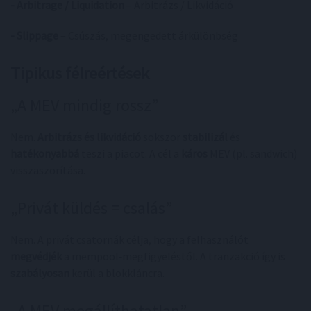
- Arbitrage / Liquidation
– Arbitrázs / Likvidáció
- Slippage
– Csúszás, megengedett árkülönbség
Tipikus félreértések
„A MEV mindig rossz”
Nem.
Arbitrázs és likvidáció
sokszor
stabilizál
és
hatékonyabbá
teszi a piacot. A cél a
káros
MEV (pl. sandwich)
visszaszorítása.
„Privát küldés = csalás”
Nem. A privát csatornák célja, hogy a felhasználót
megvédjék
a mempool‑megfigyeléstől. A tranzakció így is
szabályosan
kerül a blokkláncra.
„A MEV megállíthatatlan”