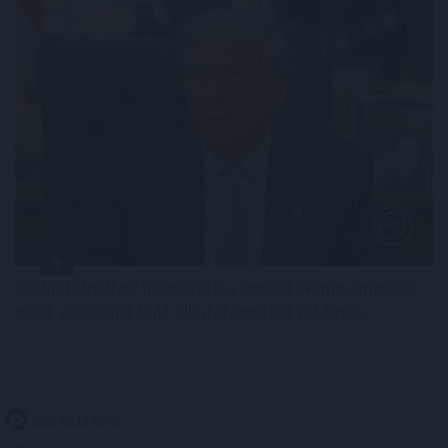
Sakkjátszmához hasonlította Donald Trump amerikai
elnök az Iránnal zajló alkufolyamatot vasárnap.
2026. 08. 10. 06:00