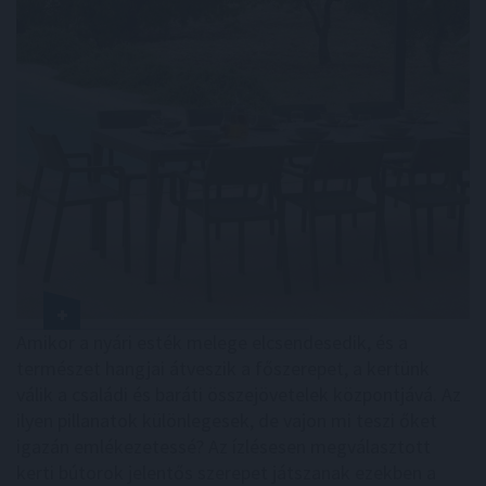
Amikor a nyári esték melege elcsendesedik, és a
természet hangjai átveszik a főszerepet, a kertünk
válik a családi és baráti összejövetelek központjává. Az
ilyen pillanatok különlegesek, de vajon mi teszi őket
igazán emlékezetessé? Az ízlésesen megválasztott
kerti bútorok jelentős szerepet játszanak ezekben a