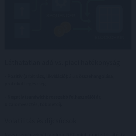
Láthatatlan adó vs. piaci hatékonyság
- Pozitív (arbitrázs, likvidáció):
árak
összehangolása
,
protokoll‑egészség.
- Negatív (sandwich):
rosszabb felhasználói ár
,
bizalomvesztés, többletdíj.
Volatilitás és díjcsúcsok
Nagy eseményeknél (airdrop, NFT‑mint, oracle‑frissítés) a