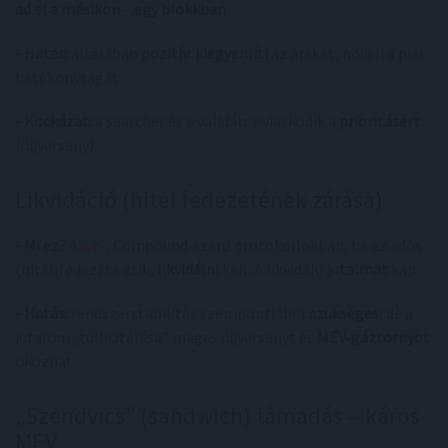
ad el a másikon
–
egy blokkban
.
- Hatás:
általában
pozitív
:
kiegyenlíti
az árakat, növeli a piac
hatékonyságát.
- Kockázat:
a searcher és a validátor viaskodik a
prioritásért
(díjverseny).
Likvidáció (hitel fedezetének zárása)
- Mi ez?
Aave
‑, Compound‑szerű protokollokban, ha az adós
(hitel)fedezete esik,
likvidálni
kell. A likvidáló
jutalmat
kap.
- Hatás:
rendszerstabilitás szempontjából
szükséges
, de a
jutalom „túllicitálása” magas díjversenyt és
MEV‑gáztornyot
okozhat.
„Szendvics” (sandwich) támadás – káros
MEV