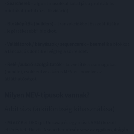
- Searcherek
– algoritmusokkal kutatják a profitábilis
mintákat (arbitrázs, likvidáció).
- Blokképítők (builders)
– tranzakciókból összeállítják a
„legértékesebb” blokkot.
- Validátorok / bányászok / sequencerek
–
beemelik
a blokkot
a láncba; ők döntik el végleg a sorrendet.
- Relé‑/aukció‑szolgáltatók
– közvetítik a csomagokat
(bundle), csökkentve a káros MEV‑et, növelve az
átláthatóságot.
Milyen MEV‑típusok vannak?
Arbitrázs (árkülönbség kihasználása)
- Mi ez?
Két DEX (pl. Uniswap és egy másik AMM) között
eltérés keletkezik. A searcher
olcsón vesz az egyiken
,
drágán