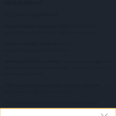
ökoszisztéma?
Műszaki megoldások
- Proposer‑Builder Separation (PBS):
a blokképítést
specializált szereplők végzik → átláthatóbb verseny.
- Privát csatornák / bundle‑ök:
a káros
mempool‑megfigyelés csökkentése.
- Batch‑aukciók és fair‑ordering:
rövid időablakban
egyszerre
rendezik a beérkezett megbízásokat → kevésbé számít a „ki
előzte meg a másikat”.
- MEV‑megosztás (smoothing):
a nyereséget
elosztják
validátorok és/vagy felhasználók közt.
- Kriptográfiai eszközök:
titkosított mempool
,
előre
elköteleződés (commit‑reveal)
, hogy a keresők ne lássák
azonnal a tartalmat.