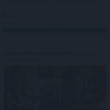
sorozatban negyedik hete tudott pluszban végezni.
2026. 08. 10. 09:00
Megosztás:
TOVÁBB
Magyar Péter felszólalásával
kezdődik a
parlament ülése