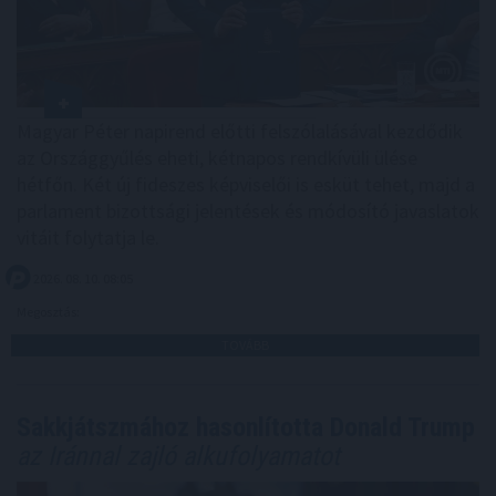
Magyar Péter napirend előtti felszólalásával kezdődik
az Országgyűlés eheti, kétnapos rendkívüli ülése
hétfőn. Két új fideszes képviselői is esküt tehet, majd a
parlament bizottsági jelentések és módosító javaslatok
vitáit folytatja le.
2026. 08. 10. 08:05
Megosztás:
TOVÁBB
Sakkjátszmához hasonlította Donald Trump
az Iránnal zajló alkufolyamatot