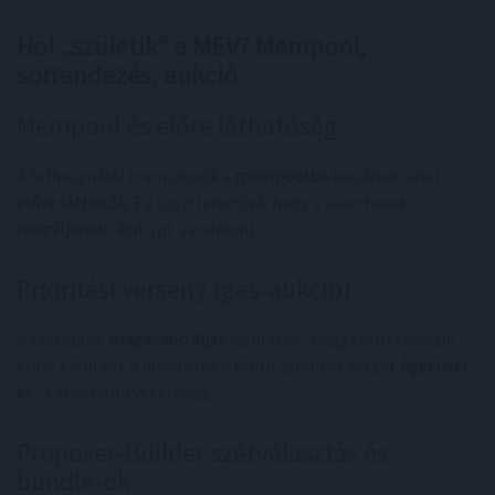
Hol „születik” a MEV? Mempool,
sorrendezés, aukció
Mempool és előre láthatóság
A felhasználói tranzakciók a
mempoolba
kerülnek, ahol
előre láthatók
. Ez teszi lehetővé, hogy a searcherek
reagáljanak
rájuk (pl. sandwich).
Prioritási verseny (gas‑aukció)
A szereplők
magasabb díjat
ajánlanak, hogy tranzakciójuk
előre kerüljön. A díjverseny a profit jelentős részét
égetheti
el
– társadalmi veszteség.
Proposer‑Builder szétválasztás és
bundle‑ök