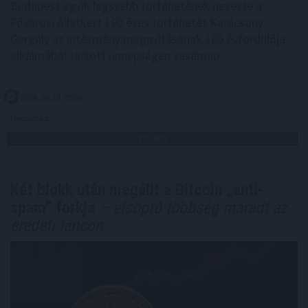
Budapest egyik legszebb történetének nevezte a
Fővárosi Állatkert 160 éves történetét Karácsony
Gergely az intézmény megnyitásának 160 évfordulója
alkalmából tartott ünnepségen vasárnap.
2026. 08. 10. 05:00
Megosztás:
TOVÁBB
Két blokk után megállt a Bitcoin „anti-
spam” forkja
– elsöprő többség maradt az
eredeti láncon