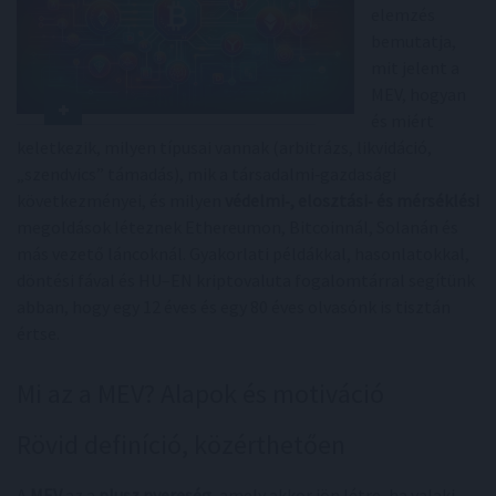
elemzés
bemutatja,
mit jelent a
MEV, hogyan
és miért
keletkezik, milyen típusai vannak (arbitrázs, likvidáció,
„szendvics” támadás), mik a társadalmi‑gazdasági
következményei, és milyen
védelmi‑, elosztási‑ és mérséklési
megoldások léteznek Ethereumon, Bitcoinnál, Solanán és
más vezető láncoknál. Gyakorlati példákkal, hasonlatokkal,
döntési fával és HU–EN kriptovaluta fogalomtárral segítünk
abban, hogy egy 12 éves és egy 80 éves olvasónk is tisztán
értse.
Mi az a MEV? Alapok és motiváció
Rövid definíció, közérthetően
A
MEV
az a
plusz nyereség
, amely akkor jön létre, ha valaki