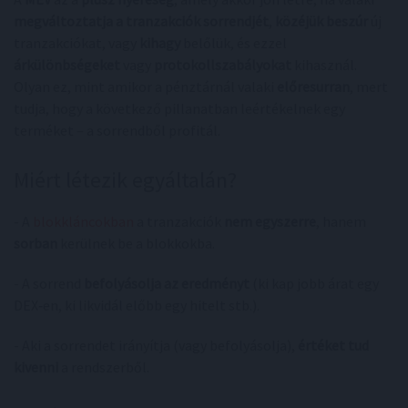
megváltoztatja a tranzakciók sorrendjét
,
közéjük beszúr
új
tranzakciókat, vagy
kihagy
belőlük, és ezzel
árkülönbségeket
vagy
protokollszabályokat
kihasznál.
Olyan ez, mint amikor a pénztárnál valaki
előresurran
, mert
tudja, hogy a következő pillanatban leértékelnek egy
terméket – a sorrendből profitál.
Miért létezik egyáltalán?
- A
blokkláncokban
a tranzakciók
nem egyszerre
, hanem
sorban
kerülnek be a blokkokba.
- A sorrend
befolyásolja az eredményt
(ki kap jobb árat egy
DEX‑en, ki likvidál előbb egy hitelt stb.).
- Aki a sorrendet irányítja (vagy befolyásolja),
értéket tud
kivenni
a rendszerből.