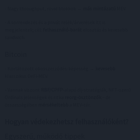
- Nagy throughput, rövid blokkok →
más mintázatú
MEV.
- A sorrendezés és a privát relék/árverések itt is
megjelentek; cél:
felhasználó‑barát
elosztás és kevesebb
sandwich.
Bitcoin
- Korlátozott okosszerződés‑képesség →
kevesebb
klasszikus DeFi‑MEV.
- Vannak viszont
RBF/CPFP
‑alapú díj‑stratégiák, NFT‑szerű
Ordinals jelenségek és ritka
reorg‑ösztönzők
– de
összességében
mérsékeltebb
a MEV‑tér.
Hogyan védekezhetsz felhasználóként?
Egyszerű, működő tippek