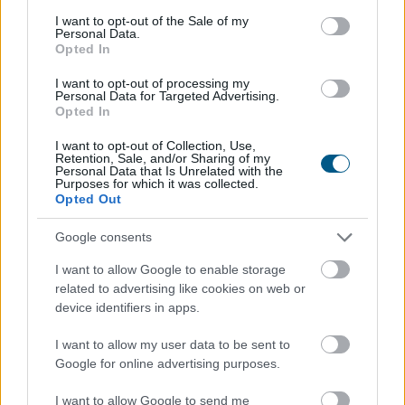
10,3‑ért (10 300 USDC)
ugyanabban a blokkban
.
consent section.
I want to opt-out of the Sale of my
Personal Data.
- Profit ≈ 300 USDC –
díjak
levonása után. A validátor a magas
Opted In
díj miatt részesedik.
I want to opt-out of processing my
Personal Data for Targeted Advertising.
2) Sandwich
Opted In
I want to opt-out of Collection, Use,
- Te vennél 1000 ABC‑t.
Retention, Sale, and/or Sharing of my
Personal Data that Is Unrelated with the
Purposes for which it was collected.
- Támadó előtted vesz → ár fel → te 950‑et kapsz → támadó
Opted Out
utánad elad magasabban.
Google consents
- A
különbözet
a támadó profitja, te pedig
rosszabb ár
I want to allow Google to enable storage
áldozata lettél.
related to advertising like cookies on web or
device identifiers in apps.
3) Likvidáció
I want to allow my user data to be sent to
Google for online advertising purposes.
- Hitelfelvevő pozíciója alulfedezetté válik.
I want to allow Google to send me