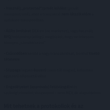
- Használj „protected”/privát küldést
(privát
mempool/relé), ahol a tranzakció
nem látszik előre
a
nyilvános mempoolban.
- Állíts limitárat
DEX‑en (ne marketet), vagy használj
RFQ
/intézményi jellegű megbízást, hogy ne lehessen
könnyen „szendvicsezni”.
- Csúcsidőben
kerüld a nagy tranzakciókat; bontsd
kisebb
tételekre
.
- Slippage
legyen
ésszerű
(nem túl magas), különben
egyszerű célponttá válsz.
- Engedélyeket (approvals) felülvizsgálni
és
szükségteleneket visszavonni – nem MEV, de alapvédelem.
Mit tehetnek a protokollok és az