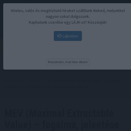
Hiteles, valós és megbízható híreket szállítunk Neked, melyekkel
nagyon sokat dolgozunk.
Kaphatunk cserébe egy LÁJK-ot? Köszönjük!
Lájkolom
Menü
Köszönöm, már like-oltam
Kezdőoldal
//
Hírek
// MEV (Maximal Extractable Value) – fogalma,
jelentése és értelmezése a kriptogazdaságban
MEV (Maximal Extractable
Value) – fogalma, jelentése