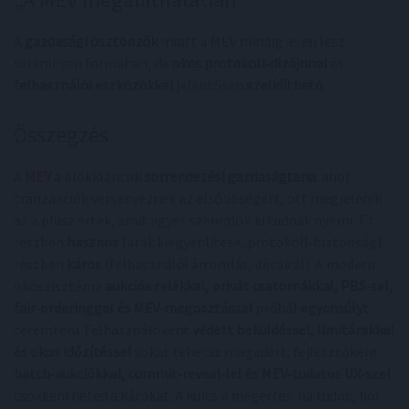
A
gazdasági ösztönzők
miatt a MEV mindig jelen lesz
valamilyen formában, de
okos protokoll‑dizájnnal
és
felhasználói eszközökkel
jelentősen
szelídíthető
.
Összegzés
A
MEV
a blokkláncok
sorrendezési gazdaságtana
: ahol
tranzakciók versenyeznek az elsőbbségért, ott megjelenik
az a plusz érték, amit egyes szereplők ki tudnak nyerni. Ez
részben
hasznos
(árak kiegyenlítése, protokoll‑biztonság),
részben
káros
(felhasználói árromlás, díjspirál). A modern
ökoszisztéma
aukciós relékkel, privát csatornákkal, PBS‑sel,
fair‑orderinggel és MEV‑megosztással
próbál
egyensúlyt
teremteni. Felhasználóként
védett beküldéssel, limitárakkal
és okos időzítéssel
sokat tehetsz magadért; fejlesztőként
batch‑aukciókkal, commit‑reveal‑lel és MEV‑tudatos UX‑szel
csökkentheted a károkat. A kulcs a megértés: ha tudod, hol