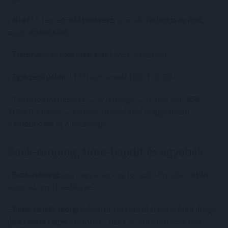
- Mi ez?
A támadó
előtted vesz
, a vétele
felhajtja az árat
,
majd
utánad elad
.
- Eredmény:
te
rosszabb árat
kapsz, ő profitál.
- Egyszerű példa:
1 ETH‑ért vennél 1000 TOKEN‑t.
- Támadó előtted vesz → ár felmegy → te már csak
950
TOKEN‑t kapsz → támadó utánad elad magasabban →
a
különbözet
az ő nyeresége.
Back‑running, time‑bandit és egyebek
- Back‑running:
egy nagy esemény (pl. pool‑frissítés)
után
azonnali profitvadászat.
- Time‑bandit reorg:
validátor régebbi blokkot ír felül, hogy
újra zsebre tegye
az előnyt – ritka, de elméleti kockázat.