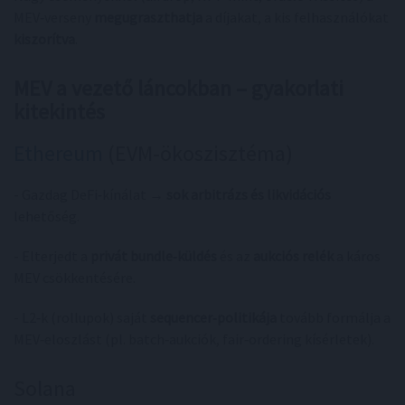
MEV‑verseny
megugraszthatja
a díjakat, a kis felhasználókat
kiszorítva
.
MEV a vezető láncokban – gyakorlati
kitekintés
Ethereum
(EVM‑ökoszisztéma)
- Gazdag DeFi‑kínálat →
sok arbitrázs és likvidációs
lehetőség.
- Elterjedt a
privát bundle‑küldés
és az
aukciós relék
a káros
MEV csökkentésére.
- L2‑k (rollupok) saját
sequencer‑politikája
tovább formálja a
MEV‑eloszlást (pl. batch‑aukciók, fair‑ordering kísérletek).
Solana