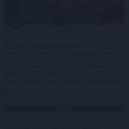
Az amerikai részvénypiacok pénteken emelkedéssel
zártak, az S&P 500 új történelmi csúcsot ért el. Erősen
befolyásolta a piacokat, hogy az amerikai
munkaerőpiac júliusban váratlanul gyengült: a nem
mezőgazdasági foglalkoztatottság 23 ezer fővel
csökkent, messze az elemzők által várt 80 ezres
bővülés alatt, miközben az előző két hónap
foglalkoztatási adatait jelentősen lefelé módosították.
2026. 08. 10. 10:00
Megosztás:
TOVÁBB