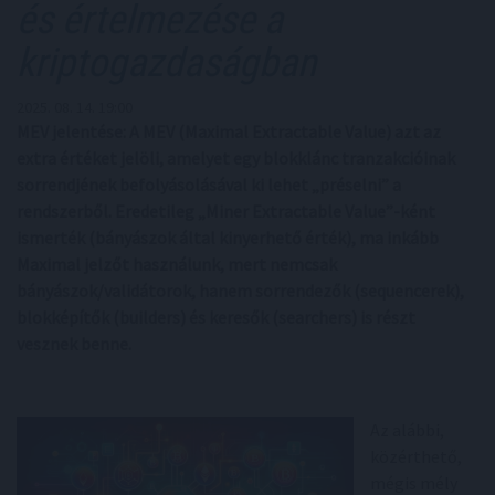
és értelmezése a
kriptogazdaságban
2025. 08. 14. 19:00
MEV jelentése: A MEV (Maximal Extractable Value) azt az
extra értéket jelöli, amelyet egy blokklánc tranzakcióinak
sorrendjének befolyásolásával ki lehet „préselni” a
rendszerből. Eredetileg „Miner Extractable Value”-ként
ismerték (bányászok által kinyerhető érték), ma inkább
Maximal jelzőt használunk, mert nemcsak
bányászok/validátorok, hanem sorrendezők (sequencerek),
blokképítők (builders) és keresők (searchers) is részt
vesznek benne.
Az alábbi,
közérthető,
mégis mély