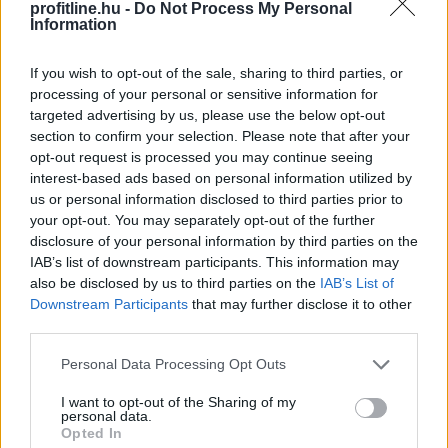
profitline.hu -
Do Not Process My Personal
Information
Jogi‑etikai megfontolások
If you wish to opt-out of the sale, sharing to third parties, or
processing of your personal or sensitive information for
- A
sandwich
jellegű stratégiák több joghatóságban
szürke
targeted advertising by us, please use the below opt-out
zóna
(piaci manipuláció‑közeli).
section to confirm your selection. Please note that after your
opt-out request is processed you may continue seeing
- A protokollok célja:
minimalizálni a káros externáliákat
,
interest-based ads based on personal information utilized by
miközben meghagyják a
pozitív
(arbitrázs, likvidáció)
us or personal information disclosed to third parties prior to
ösztönzőket.
your opt-out. You may separately opt-out of the further
disclosure of your personal information by third parties on the
Számszerű példák – hogyan lesz pénz a
IAB’s list of downstream participants. This information may
also be disclosed by us to third parties on the
IAB’s List of
sorrendből?
Downstream Participants
that may further disclose it to other
third parties.
1) Arbitrázs
Please note that this website/app uses one or more Google
Personal Data Processing Opt Outs
services and may gather and store information including but
- Uniswapon az ABC token 10 USDC, máshol 10,3 USDC.
not limited to your visit or usage behaviour. You may click to
I want to opt-out of the Sharing of my
personal data.
grant or deny consent to Google and its third-party tags to
- Searcher: vesz 1000 ABC‑t 10‑ért (10 000 USDC), eladja
Opted In
use your data for below specified purposes in below Google