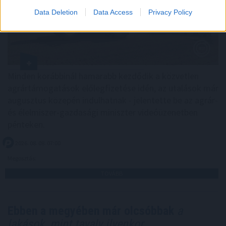
Data Deletion
Data Access
Privacy Policy
Minden korábbinál hamarabb kezdődik a közvetlen
agrártámogatások előlegfizetése idén, az utalások már
augusztus közepén indulhatnak - jelentette be az agrár-
és élelmiszer-gazdasági miniszter videóüzenetben
pénteken.
2026. 08. 08. 07:00
Megosztás:
TOVÁBB
Ebben a megyében már olcsóbbak
a
lakások, mint tavaly ilyenkor