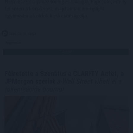
Nem létezik olyan különleges biológiai kapcsoló, amely
felismeri a korsó sört, majd annak energiáját
egyenesen a köldök köré csomagolja.
2026. 08. 08. 01:00
Megosztás:
TOVÁBB
Félretette a Szenátus a CLARITY Actet, a
JPMorgan szerint
a Wall Street viheti el a
tokenizációs boomot