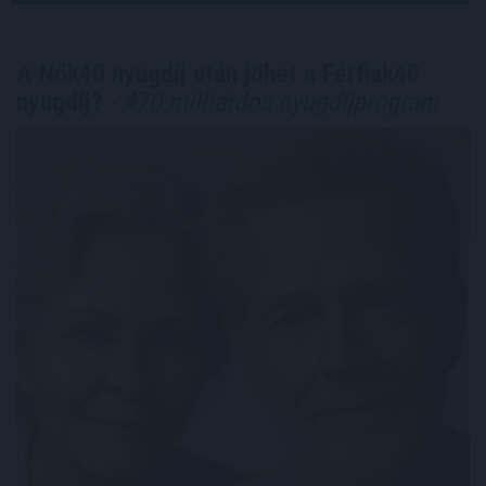
A Nők40 nyugdíj után jöhet a Férfiak40
nyugdíj?
- 470 milliárdos nyugdíjprogram