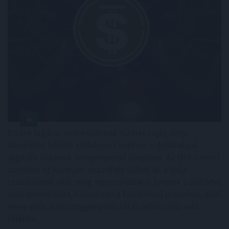
Elsőre logikus védekezésnek tűnhet saját, helyi
devizához kötött stabilcoint indítani a dolláralapú
digitális tokenek térnyerésével szemben. Az IMF szerint
azonban ez könnyen visszafelé sülhet el: a helyi
stabilcoinok akár még egyszerűbbé is tehetik a dollárba
való menekülést, különösen a feltörekvő piacokon, ahol
eleve erős a devizagyengüléstől és inflációtól való
félelem.