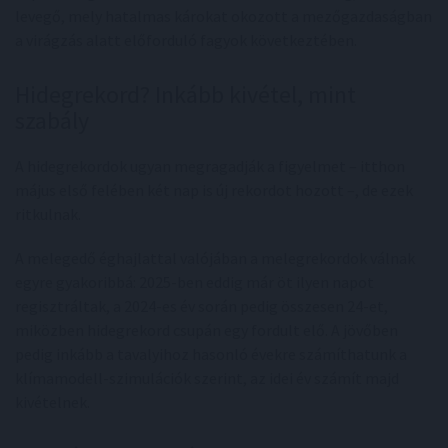
levegő, mely hatalmas károkat okozott a mezőgazdaságban
a virágzás alatt előforduló fagyok következtében.
Hidegrekord? Inkább kivétel, mint
szabály
A hidegrekordok ugyan megragadják a figyelmet – itthon
május első felében két nap is új rekordot hozott –, de ezek
ritkulnak.
A melegedő éghajlattal valójában a melegrekordok válnak
egyre gyakoribbá: 2025-ben eddig már öt ilyen napot
regisztráltak, a 2024-es év során pedig összesen 24-et,
miközben hidegrekord csupán egy fordult elő. A jövőben
pedig inkább a tavalyihoz hasonló évekre számíthatunk a
klímamodell-szimulációk szerint, az idei év számít majd
kivételnek.