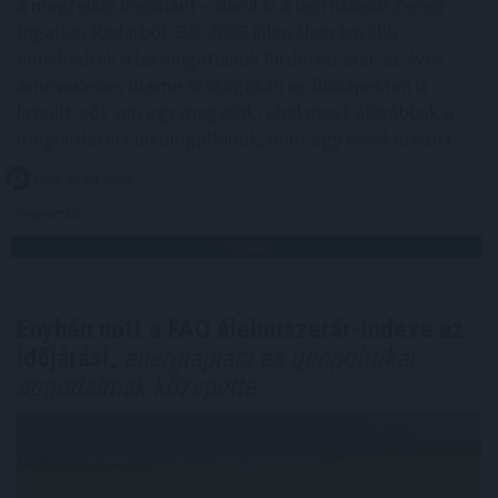
a megfelelő ingatlant – derül ki a legfrissebb Zenga
Ingatlan Radarból. Bár 2026 júliusában tovább
emelkedtek a lakóingatlanok hirdetési árai, az éves
árnövekedés üteme országosan és Budapesten is
lassult, sőt van egy megyénk, ahol most olcsóbbak a
meghirdetett lakóingatlanok, mint egy évvel ezelőtt.
2026. 08. 08. 06:00
Megosztás:
TOVÁBB
Enyhén nőtt a FAO élelmiszerár-indexe az
időjárási,
energiapiaci és geopolitikai
aggodalmak közepette