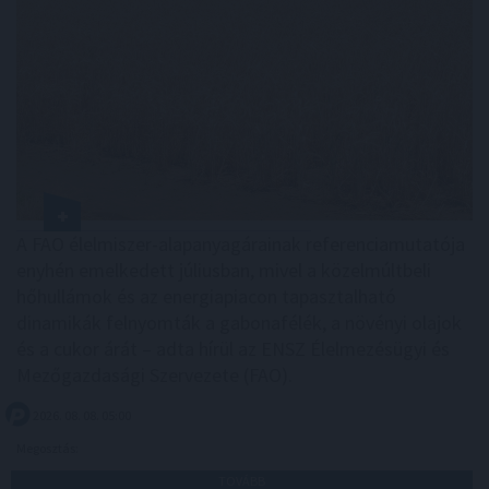
A FAO élelmiszer-alapanyagárainak referenciamutatója
enyhén emelkedett júliusban, mivel a közelmúltbeli
hőhullámok és az energiapiacon tapasztalható
dinamikák felnyomták a gabonafélék, a növényi olajok
és a cukor árát – adta hírül az ENSZ Élelmezésügyi és
Mezőgazdasági Szervezete (FAO).
2026. 08. 08. 05:00
Megosztás:
TOVÁBB