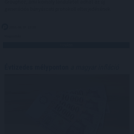
Grouphoz, ami komoly lendületet adhat az új
generációs bányászati protokoll elterjedésének.
2026. 08. 07. 23:00
Megosztás:
TOVÁBB
Évtizedes mélyponton
a magyar infláció