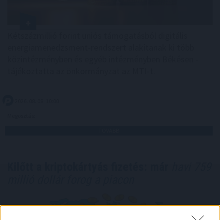
Kétszázmillió forint uniós támogatásból digitális
energiamenedzsment-rendszert alakítanak ki több
közintézményben és egyéb intézményben Békésen -
tájékoztatta az önkormányzat az MTI-t.
2026. 08. 08. 10:00
Megosztás:
TOVÁBB
Kilőtt a kriptokártyás fizetés: már
havi 759
millió dollár forog a piacon