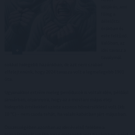
időjárás, ami
főleg a
délelőtti
órákban és
este feltűnő.
Valóban, az
idei tavasz a
tavalyinál
sokkal hidegebb hazánkban, de azt nem szabad
elfelejtenünk, hogy 2024 tavasza volt a legmelegebb 1901
óta.
Ugyanakkor extrém meleg periódusok is voltak idén, például
januárban, olyannyira, hogy az a mostani május eleji
hidegebb értékekkel szinte azonos hőmérsékletű volt (kb.
10 °C) – nem csoda tehát, ha valaki kabátban járt májusban.
Összességében azonban az idei év első felében a
klímaátlagnál inkább kissé melegebb volt hazánkban, ezért