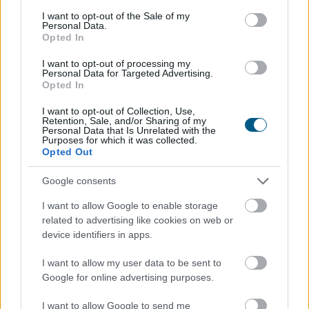
TOVÁBB
consent section.
I want to opt-out of the Sale of my
Personal Data.
Opted In
Tarr Zoltán: folyik a vizsgálat és
átvilágítás
I want to opt-out of processing my
a közmédiánál
Personal Data for Targeted Advertising.
Opted In
I want to opt-out of Collection, Use,
Retention, Sale, and/or Sharing of my
Personal Data that Is Unrelated with the
Purposes for which it was collected.
Opted Out
Google consents
I want to allow Google to enable storage
related to advertising like cookies on web or
device identifiers in apps.
I want to allow my user data to be sent to
Google for online advertising purposes.
Folyik a vizsgálat és átvilágítás a közmédiánál - közölte
I want to allow Google to send me