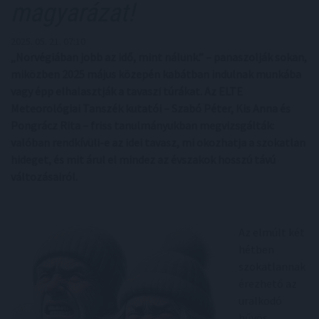
magyarázat!
2025. 05. 21. 07:10
„Norvégiában jobb az idő, mint nálunk.” – panaszolják sokan,
miközben 2025 május közepén kabátban indulnak munkába
vagy épp elhalasztják a tavaszi túrákat. Az ELTE
Meteorológiai Tanszék kutatói – Szabó Péter, Kis Anna és
Pongrácz Rita – friss tanulmányukban megvizsgálták:
valóban rendkívüli-e az idei tavasz, mi okozhatja a szokatlan
hideget, és mit árul el mindez az évszakok hosszú távú
változásairól.
Az elmúlt két
hétben
szokatlannak
érezhető az
uralkodó
hűvös