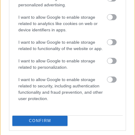
a társadalmi kapcsolatokért és kultúráért felelős
personalized advertising.
miniszter a Facebook-oldalán pénteken közzétett
videójában.
I want to allow Google to enable storage
related to analytics like cookies on web or
device identifiers in apps.
2026. 08. 08. 08:00
I want to allow Google to enable storage
Megosztás:
related to functionality of the website or app.
TOVÁBB
I want to allow Google to enable storage
related to personalization.
Minden korábbinál hamarabb kezdődik a
I want to allow Google to enable storage
közvetlen
agrártámogatások előlegfizetése
related to security, including authentication
functionality and fraud prevention, and other
user protection.
CONFIRM