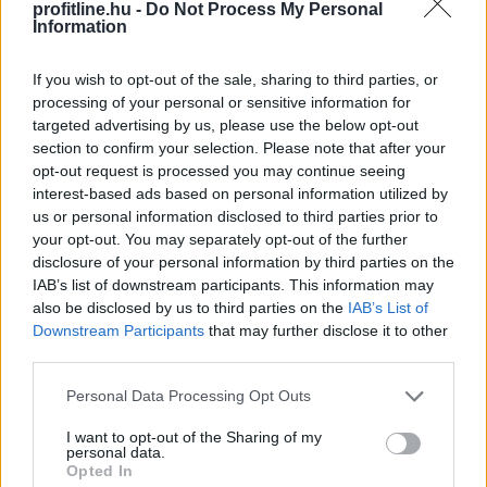
profitline.hu -
Do Not Process My Personal
Information
If you wish to opt-out of the sale, sharing to third parties, or
processing of your personal or sensitive information for
targeted advertising by us, please use the below opt-out
section to confirm your selection. Please note that after your
opt-out request is processed you may continue seeing
interest-based ads based on personal information utilized by
us or personal information disclosed to third parties prior to
Látványosan felpörgött a kriptokártyák használata: a
your opt-out. You may separately opt-out of the further
havi fizetési volumen már meghaladja a 759 millió
disclosure of your personal information by third parties on the
dollárt, miközben a RedotPay vezeti a piacot, és egyre
IAB’s list of downstream participants. This information may
több új szereplő szerez részesedést. A trend azt
also be disclosed by us to third parties on the
IAB’s List of
Downstream Participants
that may further disclose it to other
mutatja, hogy a stabilcoinok egyre inkább kilépnek a
third parties.
kriptotőzsdék világából, és valódi, mindennapi
fizetőeszközzé válhatnak.
Please note that this website/app uses one or more Google
Personal Data Processing Opt Outs
services and may gather and store information including but
2026. 08. 08. 09:00
not limited to your visit or usage behaviour. You may click to
I want to opt-out of the Sharing of my
personal data.
grant or deny consent to Google and its third-party tags to
Megosztás:
Opted In
use your data for below specified purposes in below Google