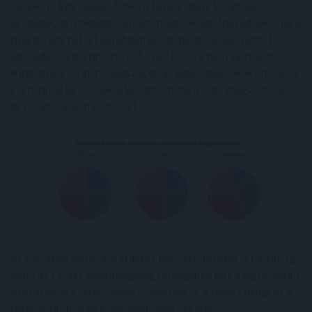
csökkent. Egy tipikus évben a tavasz egyre korábban
kezdődik, de a hidegbetörések még sokáig elhúzódnak, míg a
nyár bő egy héttel korábban kezdődik, de bő két héttel
kitolódik szeptemberre is. Az ősz hossza nem változott.
Mindegyik évszak melegszik, de az egyes időszakok eltérően:
ezért mind az évszakok kezdete, mind a vége megváltozott,
de továbbra sem tűntek el.
Az évszakok változása érdekes helyi eltéréseket is mutat. Így
mára az Északi-középhegység térségében lett a legrövidebb
a tél aránya: a teljes évnek csupán 9%-a, a tavasz pedig itt a
leghosszabb és az év egyharmadát teszi ki.