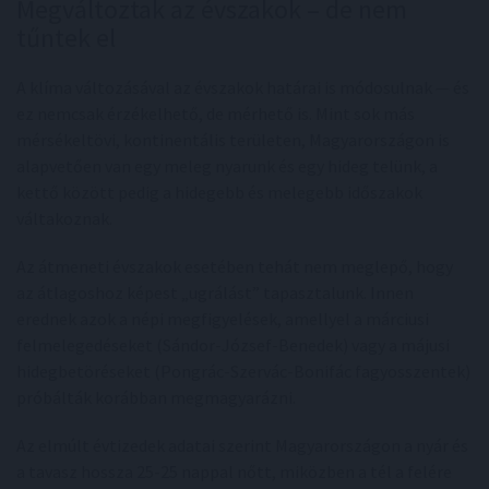
Megváltoztak az évszakok – de nem
tűntek el
A klíma változásával az évszakok határai is módosulnak — és
ez nemcsak érzékelhető, de mérhető is. Mint sok más
mérsékeltövi, kontinentális területen, Magyarországon is
alapvetően van egy meleg nyarunk és egy hideg telünk, a
kettő között pedig a hidegebb és melegebb időszakok
váltakoznak.
Az átmeneti évszakok esetében tehát nem meglepő, hogy
az átlagoshoz képest „ugrálást” tapasztalunk. Innen
erednek azok a népi megfigyelések, amellyel a márciusi
felmelegedéseket (Sándor-József-Benedek) vagy a májusi
hidegbetöréseket (Pongrác-Szervác-Bonifác fagyosszentek)
próbálták korábban megmagyarázni.
Az elmúlt évtizedek adatai szerint Magyarországon a nyár és
a tavasz hossza 25-25 nappal nőtt, miközben a tél a felére