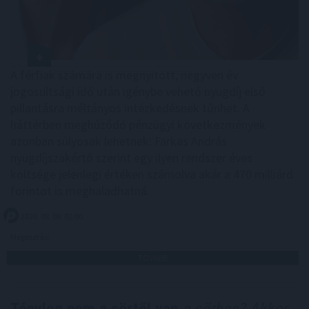
A férfiak számára is megnyitott, negyven év
jogosultsági idő után igénybe vehető nyugdíj első
pillantásra méltányos intézkedésnek tűnhet. A
háttérben meghúzódó pénzügyi következmények
azonban súlyosak lehetnek: Farkas András
nyugdíjszakértő szerint egy ilyen rendszer éves
költsége jelenlegi értéken számolva akár a 470 milliárd
forintot is meghaladhatná.
2026. 08. 08. 02:00
Megosztás:
TOVÁBB
Tényleg nem a sörtől van
a sörhas? Akkor