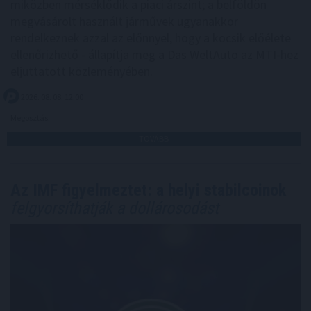
miközben mérséklődik a piaci árszint; a belföldön
megvásárolt használt járművek ugyanakkor
rendelkeznek azzal az előnnyel, hogy a kocsik előélete
ellenőrizhető - állapítja meg a Das WeltAuto az MTI-hez
eljuttatott közleményében.
2026. 08. 08. 12:00
Megosztás:
TOVÁBB
Az IMF figyelmeztet: a helyi stabilcoinok
felgyorsíthatják a dollárosodást