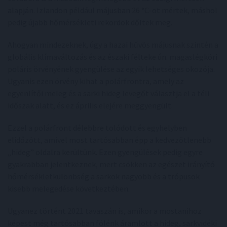
alapján. Izlandon például májusban 26 °C-ot mértek, máshol
pedig újabb hőmérsékleti rekordok dőltek meg.
Ahogyan mindezeknek, úgy a hazai hűvös májusnak szintén a
globális klímaváltozás és az északi félteke ún. magaslégköri
poláris örvényének gyengülése az egyik lehetséges okozója.
Ugyanis ezen örvény kihat a polárfrontra, amely az
egyenlítői meleg és a sarki hideg levegőt választja el a téli
időszak alatt, és ez április elejére meggyengült.
Ezzel a polárfront délebbre tolódott és egyhelyben
elidőzött, amivel most tartósabban épp a kedvezőtlenebb
„hideg” oldalra kerültünk. Ezen gyengülések pedig egyre
gyakrabban jelentkeznek, mert csökken az egészet irányító
hőmérsékletkülönbség a sarkok nagyobb és a trópusok
kisebb melegedése következtében.
Ugyanez történt 2021 tavaszán is, amikor a mostanihoz
képest még tartósabban fölénk áramlott a hideg, sarkvidéki