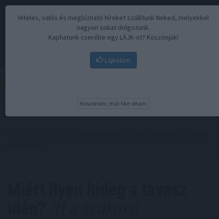
Hiteles, valós és megbízható híreket szállítunk Neked, melyekkel
nagyon sokat dolgozunk.
Kaphatunk cserébe egy LÁJK-ot? Köszönjük!
Lájkolom
Menü
Köszönöm, már like-oltam
Kezdőoldal
//
Hírek
// Miért ilyen hideg a tavasz idén? Itt a szakmai
magyarázat!
Miért ilyen hideg a tavasz
idén?
Itt a szakmai