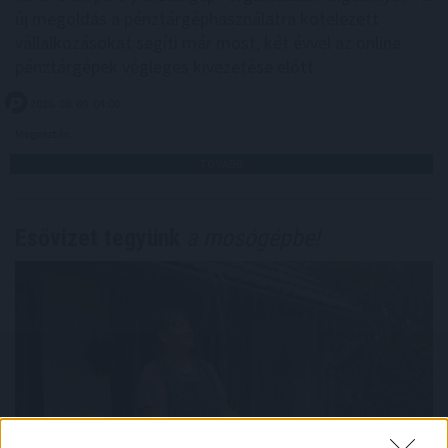
új megoldás a pénztárgéphasználatra kötelezett
vállalkozásokat segíti már most, két évvel az online
pénztárgépek végleges kivezetése előtt.
2026. 08. 09. 04:00
Megosztás:
TOVÁBB
Esővizet tegyünk
a mosógépbe!