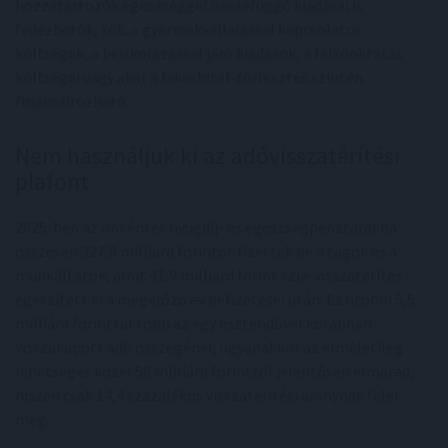
hozzátartozók egészséggel összefüggő kiadásai is
fedezhetők, sőt, a gyermekvállalással kapcsolatos
költségek, a beiskolázással járó kiadások, a felsőoktatás
költségei vagy akár a lakáshitel-törlesztés szintén
finanszírozható.
Nem használjuk ki az adóvisszatérítési
plafont
2025-ben az önkéntes nyugdíj- és egészségpénztárakba
összesen 327,8 milliárd forintot fizettek be a tagok és a
munkáltatók, amit 41,9 milliárd forint szja-visszatérítés
egészített ki a megelőző év befizetései után. Ez utóbbi 5,5
milliárd forinttal több az egy esztendővel korábban
visszakapott adó összegénél, ugyanakkor az elméletileg
lehetséges közel 58 milliárd forinttól jelentősen elmarad,
hiszen csak 14,4 százalékos visszatérítési aránynak felel
meg.