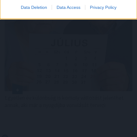
Data Deletion
Data Access
Privacy Policy
Egyetlen év különbség is komoly változást jelenthet
annak, aki már a nyugdíjba vonulását tervezi.