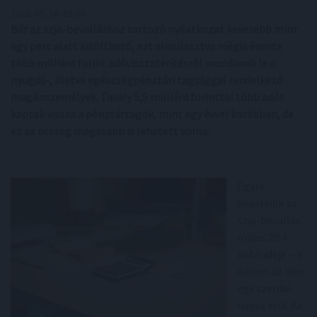
2026. 05. 16. 03:00
Bár az szja-bevalláshoz tartozó nyilatkozat kevesebb mint
egy perc alatt kitölthető, ezt elmulasztva mégis évente
több milliárd forint adóvisszatérítésről mondanak le a
nyugdíj-, illetve egészségpénztári tagsággal rendelkező
magánszemélyek. Tavaly 5,5 milliárd forinttal több adót
kaptak vissza a pénztártagok, mint egy évvel korábban, de
ez az összeg magasabb is lehetett volna.
Egyre
közeledik az
szja-bevallás
május 20-i
határideje – a
dátum az idén
egy szerdai
napra esik. Az