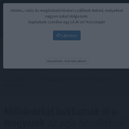
Hiteles, valós és megbízható híreket szállítunk Neked, melyekkel
nagyon sokat dolgozunk.
Kaphatunk cserébe egy LÁJK-ot? Köszönjük!
Lájkolom
Menü
Köszönöm, már like-oltam
Kezdőoldal
//
Hírek
// Milliárdokat bukhatnak el a magyarok az szja-
bevallásnál
Milliárdokat bukhatnak el a
magyarok
az szja-bevallásnál