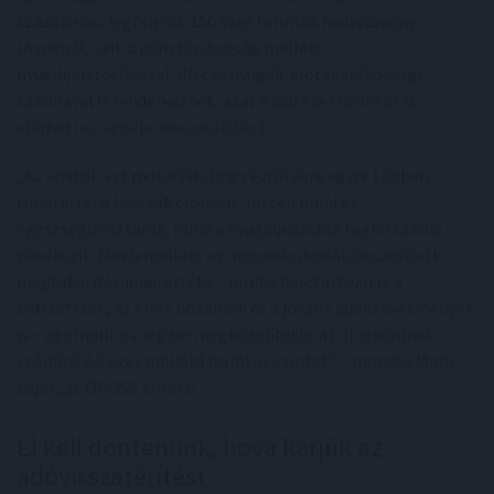
százalékos, legfeljebb 150 ezer forintos kedvezmény.
(Azoknál, akik a pénztári tagság mellett
nyugdíjbiztosítással, illetve nyugdíj-előtakarékossági
számlával is rendelkeznek, akár a 280 ezer forintot is
elérheti ez az szja-visszatérítés.)
„Az adatok azt mutatják, hogy évről évre egyre többen
ismerik fel a kasszák előnyeit, hiszen mind az
egészségpénztárak, mind a nyugdíjkasszák taglétszáma
növekszik. Mindemellett az öngondoskodók összesített
megtakarításainak értéke – amibe beletartoznak a
befizetések, az elért hozamok és a jóváírt adókedvezmények
is – az elmúlt év végére megközelítette az új rekordnak
számító 2,5 ezer milliárd forintos szintet” – mondta Mohr
Lajos, az ÖPOSZ elnöke.
El kell döntenünk, hová kérjük az
adóvisszatérítést