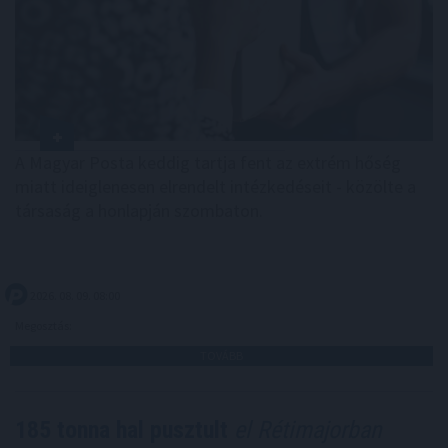
A Magyar Posta keddig tartja fent az extrém hőség
miatt ideiglenesen elrendelt intézkedéseit - közölte a
társaság a honlapján szombaton.
2026. 08. 09. 08:00
Megosztás:
TOVÁBB
185 tonna hal pusztult
el Rétimajorban