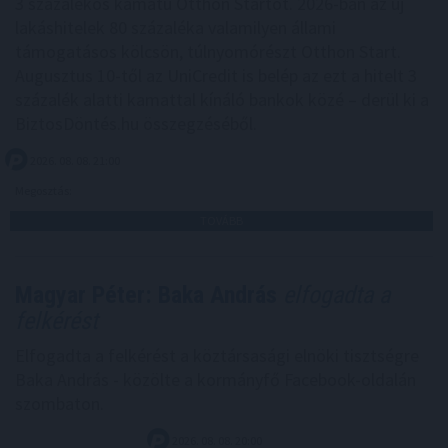
3 százalékos kamatú Otthon Startot. 2026-ban az új
lakáshitelek 80 százaléka valamilyen állami
támogatásos kölcsön, túlnyomórészt Otthon Start.
Augusztus 10-től az UniCredit is belép az ezt a hitelt 3
százalék alatti kamattal kínáló bankok közé – derül ki a
BiztosDöntés.hu összegzéséből.
2026. 08. 08. 21:00
Megosztás:
TOVÁBB
Magyar Péter: Baka András
elfogadta a
felkérést
Elfogadta a felkérést a köztársasági elnöki tisztségre
Baka András - közölte a kormányfő Facebook-oldalán
szombaton.
2026. 08. 08. 20:00