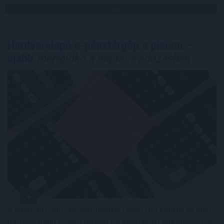
TOVÁBB
Hardveralapú e-pénztárgép a piacon –
újabb
mérföldkő a digitális adózásban
A Nemzeti Adó- és Vámhivatal (NAV) ma kiadta az első
hardveralapú e-pénztárgép forgalmazási engedélyét. Az