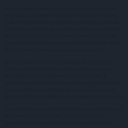
Fontos, hogy az adóvisszatérítés összege nem osztható
meg, vagyis csak egyetlen pénztári számla jelölhető meg,
ráadásul további feltétel, hogy ezen a számlán az adóévben
befizetésnek, jóváírásnak, lekötésnek, illetve szolgáltatás-
igénybevételnek kellett történnie. A bevallás elkészítése
során a NAV automatikusan azt a számlát ajánlja fel, ahová
az előző évben is kérte a pénztártag a visszatérítést.
Azoknak, akik hosszú távon gondolkodnak és főként az
időskori megélhetésüket tartják szem előtt, célszerű a
nyugdíjpénztári számlájukra kérni a visszatérítést. A
döntéshez nem árt tudni azt sem, hogy a tagság kezdetétől
számítva 10 év után lehetőség van a számláról kifizetést
igényelni, illetve a nyugdíjpénztári megtakarítás örökölhető.
Azok számára viszont, akik rövidebb távon szeretnék élvezni
az szja-visszatérítés előnyeit, az egészségpénztári
visszatérítés lehet a jobb választás, hiszen abból akár a