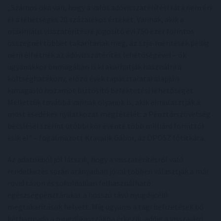
„Számos oka van, hogy a valós adóvisszatérítési ráta nem éri
el a lehetséges 20 százalékos értéket. Vannak, akik a
maximális visszatérítésre jogosító évi 750 ezer forintos
összegnél többet takarítanak meg, az szja-mentesek pedig
nem élhetnek az adóvisszatérítés lehetőségével – ők
ugyanakkor önmagában is ki akarhatják használni a
költséghatékony, előző évek tapasztalatai alapján
kimagasló hozamot biztosító befektetési lehetőséget.
Mellettük továbbá vannak olyanok is, akik elmulasztják a
most esedékes nyilatkozat megtételét: a Pénztárszövetség
becslései szerint utóbbi kör évente több milliárd forinttól
esik el” – fogalmazott Kravalik Gábor, az ÖPOSZ főtitkára.
Az adatokból jól látszik, hogy a visszatérítésről való
rendelkezés során arányaiban jóval többen választják a már
rövid távon és sokoldalúan felhasználható
egészségpénztárakat a hosszú távú nyugdíjcélú
megtakarítások helyett. Míg ugyanis a tagi befizetések bő
kétharmada a nyugdíjkasszákba érkezik, addig a visszajáró