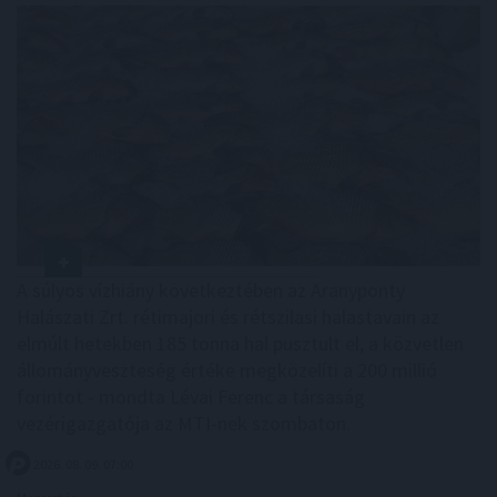
A súlyos vízhiány következtében az Aranyponty
Halászati Zrt. rétimajori és rétszilasi halastavain az
elmúlt hetekben 185 tonna hal pusztult el, a közvetlen
állományveszteség értéke megközelíti a 200 millió
forintot - mondta Lévai Ferenc a társaság
vezérigazgatója az MTI-nek szombaton.
2026. 08. 09. 07:00