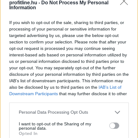
profitline.hu -
Do Not Process My Personal
Information
If you wish to opt-out of the sale, sharing to third parties, or
processing of your personal or sensitive information for
targeted advertising by us, please use the below opt-out
section to confirm your selection. Please note that after your
Esővízzel mosni vagy a WC-t öblíteni első hallásra
opt-out request is processed you may continue seeing
interest-based ads based on personal information utilized by
szokatlannak tűnhet, pedig egy megfelelően kialakított
us or personal information disclosed to third parties prior to
esővízhasznosító rendszerrel egy családi ház
your opt-out. You may separately opt-out of the further
vezetékesvíz-fogyasztásának akár 57 százaléka is
disclosure of your personal information by third parties on the
kiváltható.
IAB’s list of downstream participants. This information may
also be disclosed by us to third parties on the
IAB’s List of
2026. 08. 09. 03:00
Downstream Participants
that may further disclose it to other
Megosztás:
third parties.
TOVÁBB
Please note that this website/app uses one or more Google
Personal Data Processing Opt Outs
services and may gather and store information including but
not limited to your visit or usage behaviour. You may click to
I want to opt-out of the Sharing of my
personal data.
100.000 forint is lehet a klíma otthoni
grant or deny consent to Google and its third-party tags to
Opted In
use your data for below specified purposes in below Google