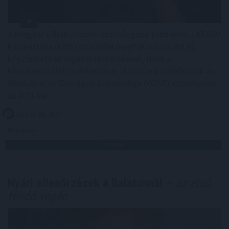
A magyar vállalkozások összefogása több mint 145 000
kilowattóra (kWh) csúcsidei megtakarítást ért el,
köszönhetően olyan intézkedésnek, mint a
klímahasználat csökkentése - közölte a Vállalkozók és
Munkáltatók Országos Szövetsége (VOSZ) szombaton
az MTI-vel.
2026. 08. 08. 19:00
Megosztás:
TOVÁBB
Nyári ellenőrzések a Balatonnál
– az első
félidő végén