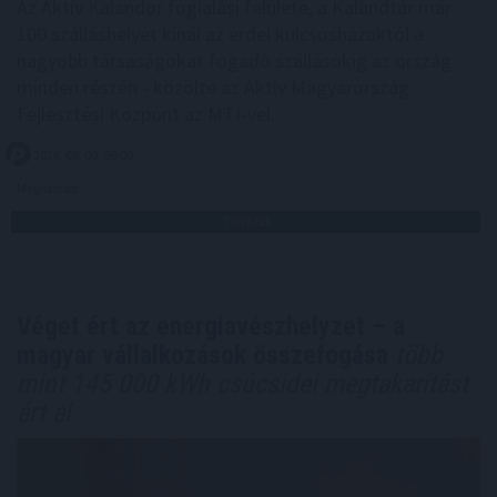
Az Aktív Kalandor foglalási felülete, a Kalandtár már
100 szálláshelyet kínál az erdei kulcsosházaktól a
nagyobb társaságokat fogadó szállásokig az ország
minden részén - közölte az Aktív Magyarország
Fejlesztési Központ az MTI-vel.
2026. 08. 09. 06:00
Megosztás:
TOVÁBB
Véget ért az energiavészhelyzet – a
magyar vállalkozások összefogása
több
mint 145 000 kWh csúcsidei megtakarítást
ért el