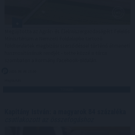
Megújította az Agrár- és Élelmiszergazdaságért Felelős
Minisztérium a Nemzeti Földalapba tartozó
földterületek megbízási szerződéssel történő átmeneti
hasznosításának rendjét - tette közzé a tárca
szombaton a kormány Facebook-oldalán.
2026. 08. 08. 23:00
Megosztás:
TOVÁBB
Kapitány István: a magyarok 84 százaléka
csatlakozott az összefogáshoz