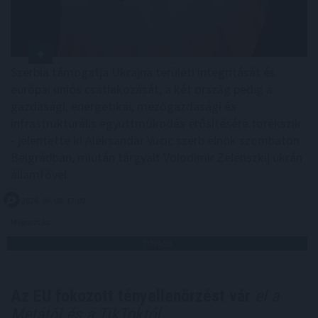
Szerbia támogatja Ukrajna területi integritását és
európai uniós csatlakozását, a két ország pedig a
gazdasági, energetikai, mezőgazdasági és
infrastrukturális együttműködés erősítésére törekszik
- jelentette ki Aleksandar Vucic szerb elnök szombaton
Belgrádban, miután tárgyalt Volodimir Zelenszkij ukrán
államfővel.
2026. 08. 08. 17:00
Megosztás:
TOVÁBB
Az EU fokozott tényellenőrzést vár
el a
Metától és a TikToktól