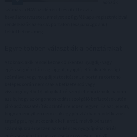
adózók
számára a NAV az idén is elkészítette azt a
bevallástervezetet, amelyet az ügyfélkapu-regisztrációval
rendelkezők az eSZJA portálon (eszja.nav.gov.hu)
tekinthetnek meg.
Egyre többen választják a pénztárakat
Azoknak, akik rendelkeznek önkéntes nyugdíj- vagy
egészségpénztári tagsággal, nyugdíj-előtakarékossági
számlával vagy nyugdíjbiztosítással, a portálra történő
belépés során nem csak a befizetendő vagy
visszaigényelhető adójukat célszerű ellenőrizniük, hanem
azt is, hogy az öngondoskodást szolgáló befizetések után
járó adóvisszatérítés szintén rendben legyen. Ez azt jelenti,
hogy amennyiben nem csak egy pénztárban rendelkeznek
tagsággal, nyilatkozniuk kell arról, melyik pénztári
számlájukra érkezzen az önkéntes nyugdíjpénztári és
egészségpénztári befizetésekre összesen járó 20