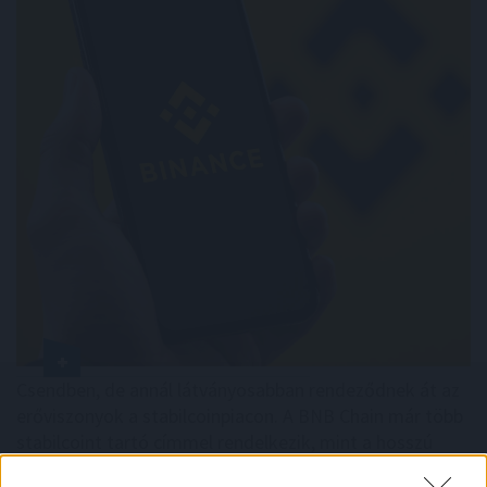
Csendben, de annál látványosabban rendeződnek át az
erőviszonyok a stabilcoinpiacon. A BNB Chain már több
stabilcoint tartó címmel rendelkezik, mint a hosszú
ideje domináns Tron, miközben az USDT-felhasználók