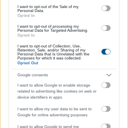
consent section.
I want to opt-out of the Sale of my
Personal Data.
Opted In
I want to opt-out of processing my
Personal Data for Targeted Advertising.
Opted In
A mesterséges intelligencia alkalmazásának
I want to opt-out of Collection, Use,
Retention, Sale, and/or Sharing of my
lehetőségét vizsgálták személyre szabott
Personal Data that Is Unrelated with the
Purposes for which it was collected.
daganatellenes terápia kialakítására a HUN-REN
Opted Out
Szegedi Biológiai Kutatóközpont és a Szegedi
Tudományegyetem munkatársai nemzetközi
Google consents
együttműködésben, eredményeikről a Nature kiadóhoz
I want to allow Google to enable storage
tartozó Precision Oncology című folyóiratban
related to advertising like cookies on web or
számoltak be.
device identifiers in apps.
2026. 08. 08. 13:00
I want to allow my user data to be sent to
Megosztás:
Google for online advertising purposes.
TOVÁBB
I want to allow Google to send me