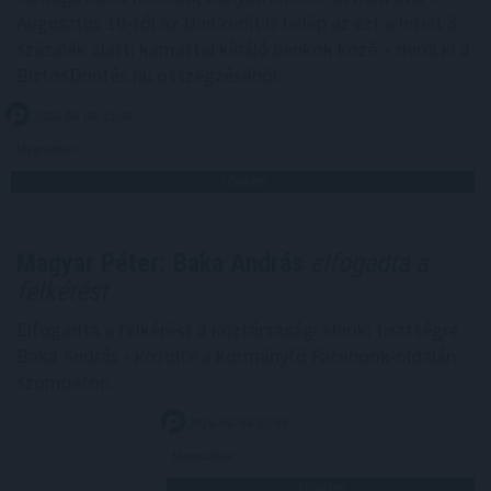
Augusztus 10-től az UniCredit is belép az ezt a hitelt 3
százalék alatti kamattal kínáló bankok közé – derül ki a
BiztosDöntés.hu összegzéséből.
2026. 08. 08. 21:00
Megosztás:
TOVÁBB
Magyar Péter: Baka András
elfogadta a
felkérést
Elfogadta a felkérést a köztársasági elnöki tisztségre
Baka András - közölte a kormányfő Facebook-oldalán
szombaton.
2026. 08. 08. 20:00
Megosztás:
TOVÁBB