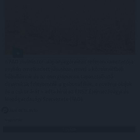
A FAO élelmiszer-alapanyagárainak referenciamutatója
enyhén emelkedett júliusban, mivel a közelmúltbeli
hőhullámok és az energiapiacon tapasztalható
dinamikák felnyomták a gabonafélék, a növényi olajok
és a cukor árát – adta hírül az ENSZ Élelmezésügyi és
Mezőgazdasági Szervezete (FAO).
2026. 08. 08. 05:00
Megosztás:
TOVÁBB