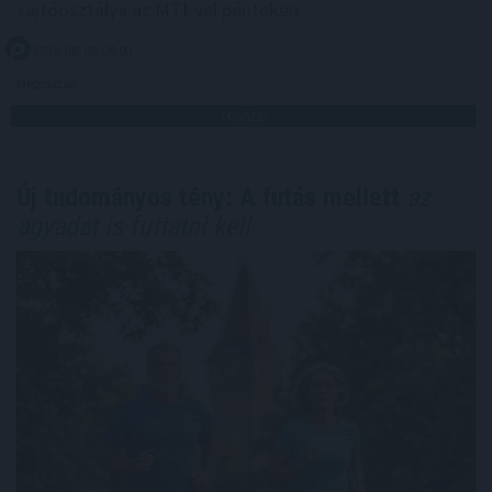
sajtóosztálya az MTI-vel pénteken.
2026. 08. 08. 04:00
Megosztás:
TOVÁBB
Új tudományos tény: A futás mellett
az
agyadat is futtatni kell