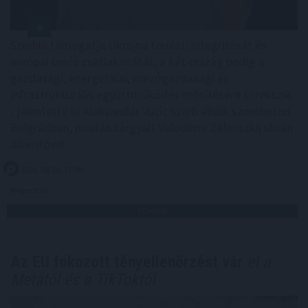
Szerbia támogatja Ukrajna területi integritását és
európai uniós csatlakozását, a két ország pedig a
gazdasági, energetikai, mezőgazdasági és
infrastrukturális együttműködés erősítésére törekszik
- jelentette ki Aleksandar Vucic szerb elnök szombaton
Belgrádban, miután tárgyalt Volodimir Zelenszkij ukrán
államfővel.
2026. 08. 08. 17:00
Megosztás:
TOVÁBB
Az EU fokozott tényellenőrzést vár
el a
Metától és a TikToktól