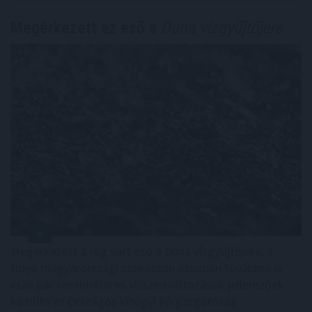
Megérkezett az eső a
Duna vízgyűjtőjére
Megérkezett a rég várt eső a Duna vízgyűjtőjére, a
folyó magyarországi szakaszán azonban továbbra is
csak pár centiméteres vízszintváltozások jellemzőek -
közölte az Országos Vízügyi Főigazgatóság