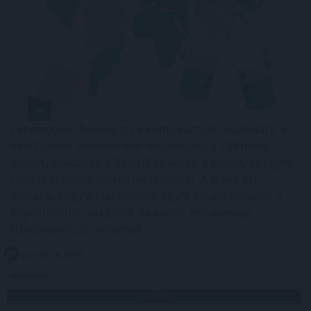
Látványosan felpörgött a kriptokártyák használata: a
havi fizetési volumen már meghaladja a 759 millió
dollárt, miközben a RedotPay vezeti a piacot, és egyre
több új szereplő szerez részesedést. A trend azt
mutatja, hogy a stabilcoinok egyre inkább kilépnek a
kriptotőzsdék világából, és valódi, mindennapi
fizetőeszközzé válhatnak.
2026. 08. 08. 09:00
Megosztás:
TOVÁBB