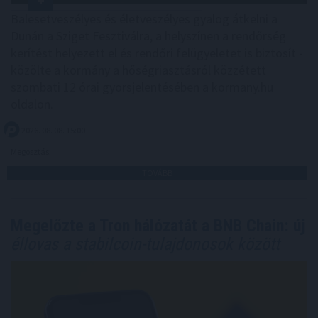
Balesetveszélyes és életveszélyes gyalog átkelni a
Dunán a Sziget Fesztiválra, a helyszínen a rendőrség
kerítést helyezett el és rendőri felügyeletet is biztosít -
közölte a kormány a hőségriasztásról közzétett
szombati 12 órai gyorsjelentésében a kormany.hu
oldalon.
2026. 08. 08. 15:00
Megosztás:
TOVÁBB
Megelőzte a Tron hálózatát a BNB Chain: új
éllovas a stabilcoin-tulajdonosok között