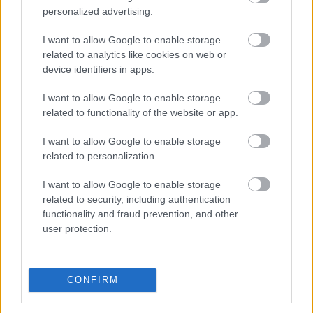
personalized advertising.
Negyedével nőtt a használtautó-import,
I want to allow Google to enable storage
csökkenőben az itthoni árak
related to analytics like cookies on web or
device identifiers in apps.
I want to allow Google to enable storage
related to functionality of the website or app.
I want to allow Google to enable storage
related to personalization.
I want to allow Google to enable storage
related to security, including authentication
functionality and fraud prevention, and other
user protection.
A forint erősödésére reagálva negyedével bővült a
CONFIRM
használt autók importja Magyarországon az idén,
miközben mérséklődik a piaci árszint; a belföldön