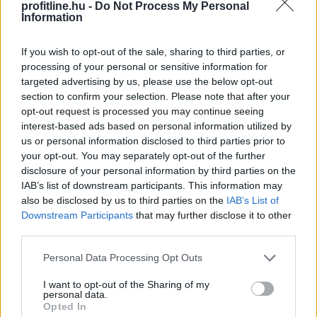
száma is gyors ütemben nő a hálózaton. A Tron ettől
profitline.hu -
Do Not Process My Personal
Information
még messze nem veszítette el vezető szerepét:
tranzakciós volumenben továbbra is óriási előnnyel
If you wish to opt-out of the sale, sharing to third parties, or
rendelkezik.
processing of your personal or sensitive information for
targeted advertising by us, please use the below opt-out
2026. 08. 08. 14:00
section to confirm your selection. Please note that after your
Megosztás:
opt-out request is processed you may continue seeing
TOVÁBB
interest-based ads based on personal information utilized by
us or personal information disclosed to third parties prior to
your opt-out. You may separately opt-out of the further
disclosure of your personal information by third parties on the
A mesterséges intelligencia
IAB’s list of downstream participants. This information may
alkalmazhatóságát vizsgálták személyre
also be disclosed by us to third parties on the
IAB’s List of
szabott daganatellenes terápia kialakítására
Downstream Participants
that may further disclose it to other
Szegeden
third parties.
Please note that this website/app uses one or more Google
Personal Data Processing Opt Outs
services and may gather and store information including but
not limited to your visit or usage behaviour. You may click to
I want to opt-out of the Sharing of my
personal data.
grant or deny consent to Google and its third-party tags to
Opted In
use your data for below specified purposes in below Google