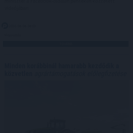
miniszter a Facebook-oldalán pénteken közzétett
videójában.
2026. 08. 08. 08:00
Megosztás:
TOVÁBB
Minden korábbinál hamarabb kezdődik a
közvetlen
agrártámogatások előlegfizetése