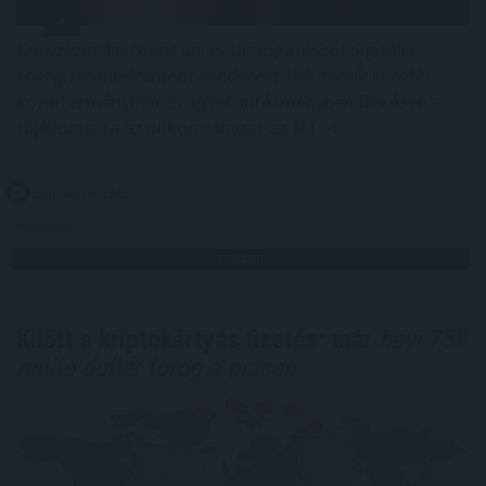
Kétszázmillió forint uniós támogatásból digitális
energiamenedzsment-rendszert alakítanak ki több
közintézményben és egyéb intézményben Békésen -
tájékoztatta az önkormányzat az MTI-t.
2026. 08. 08. 10:00
Megosztás:
TOVÁBB
Kilőtt a kriptokártyás fizetés: már
havi 759
millió dollár forog a piacon