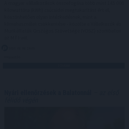
A magyar vállalkozások összefogása több mint 145 000
kilowattóra (kWh) csúcsidei megtakarítást ért el,
köszönhetően olyan intézkedésnek, mint a
klímahasználat csökkentése - közölte a Vállalkozók és
Munkáltatók Országos Szövetsége (VOSZ) szombaton
az MTI-vel.
2026. 08. 08. 19:00
Megosztás:
TOVÁBB
Nyári ellenőrzések a Balatonnál
– az első
félidő végén