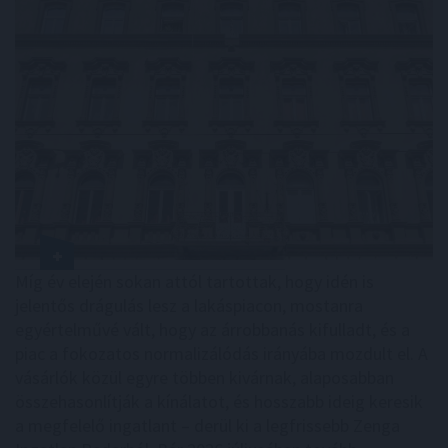
Míg év elején sokan attól tartottak, hogy idén is
jelentős drágulás lesz a lakáspiacon, mostanra
egyértelművé vált, hogy az árrobbanás kifulladt, és a
piac a fokozatos normalizálódás irányába mozdult el. A
vásárlók közül egyre többen kivárnak, alaposabban
összehasonlítják a kínálatot, és hosszabb ideig keresik
a megfelelő ingatlant – derül ki a legfrissebb Zenga