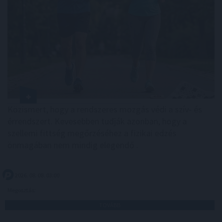
Közismert, hogy a rendszeres mozgás védi a szív- és
érrendszert. Kevesebben tudják azonban, hogy a
szellemi fittség megőrzéséhez a fizikai edzés
önmagában nem mindig elegendő .
2026. 08. 08. 03:00
Megosztás:
TOVÁBB