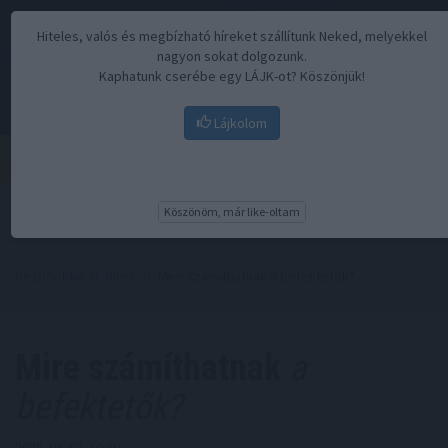
Hiteles, valós és megbízható híreket szállítunk Neked, melyekkel
nagyon sokat dolgozunk.
Kaphatunk cserébe egy LÁJK-ot? Köszönjük!
Lájkolom
Menü
Köszönöm, már like-oltam
Kezdőoldal
//
Hírek
// Mire számíthatnak a befektetők?
Mire számíthatnak
a
befektetők?
2025. 04. 07. 10:30