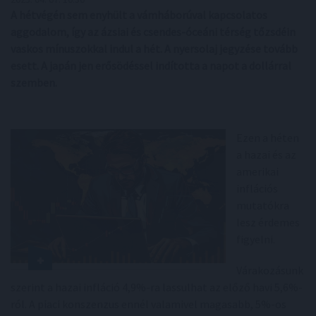
A hétvégén sem enyhült a vámháborúval kapcsolatos
aggodalom, így az ázsiai és csendes-óceáni térség tőzsdéin
vaskos mínuszokkal indul a hét. A nyersolaj jegyzése tovább
esett. A japán jen erősödéssel indította a napot a dollárral
szemben.
Ezen a héten
a hazai és az
amerikai
inflációs
mutatókra
lesz érdemes
figyelni.
Várakozásunk
szerint a hazai infláció 4,9%-ra lassulhat az előző havi 5,6%-
ról. A piaci konszenzus ennél valamivel magasabb, 5%-os