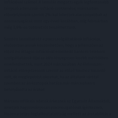
inflációval számol. A lassulás mögötti egyik legfontosabb
tényező a benzinár-infláció csökkenése; márciusban
előrejelzésünk szerint 2%-kal lehettek alacsonyabbak az
üzemanyagárak mint egy évvel korábban, míg februárban
még 3,9%-os többletről beszélhettünk.
Szintén lassulhatott a piaci szolgáltatások inflációja,
elsősorban annak köszönhetően, hogy a jellemzően az
előző évi átlagos inflációval emelkedő banki és telekom
szolgáltatások díjai az idén lényegesen kisebb mértékben
emelkedhettek, mint 2024 márciusában. Az élelmiszer-
infláció előrejelzésünk szerint az előző havihoz hasonló
volt, de meglepetést okozhat, ha az általunk várttal
szemben az árrésstopok hatása már márciusban is
befolyásolta az árakat.
Márciusi inflációs adatok érkeznek az Egyesült Államokból,
amelyek hagyományosan piacmozgatónak ígérkeznek,
hiszen a teljes foglalkoztatottság mellett az árstabilitás a