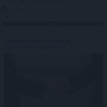
az eddigi egyenleg: lehetne jobb is!
2026. 08. 08. 18:00
Megosztás:
TOVÁBB
Szerbia erősíteni szeretné az
együttműködést Ukrajnával