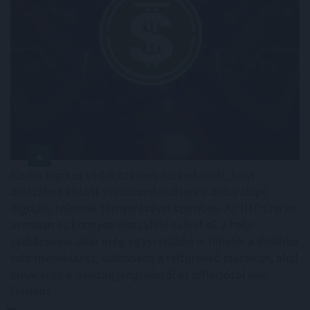
Elsőre logikus védekezésnek tűnhet saját, helyi
devizához kötött stabilcoint indítani a dolláralapú
digitális tokenek térnyerésével szemben. Az IMF szerint
azonban ez könnyen visszafelé sülhet el: a helyi
stabilcoinok akár még egyszerűbbé is tehetik a dollárba
való menekülést, különösen a feltörekvő piacokon, ahol
eleve erős a devizagyengüléstől és inflációtól való
félelem.