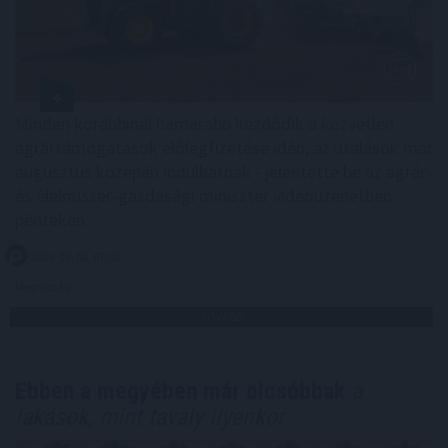
Minden korábbinál hamarabb kezdődik a közvetlen
agrártámogatások előlegfizetése idén, az utalások már
augusztus közepén indulhatnak - jelentette be az agrár-
és élelmiszer-gazdasági miniszter videóüzenetben
pénteken.
2026. 08. 08. 07:00
Megosztás:
TOVÁBB
Ebben a megyében már olcsóbbak
a
lakások, mint tavaly ilyenkor