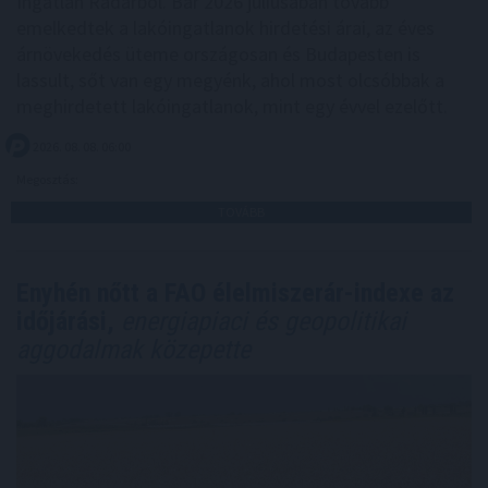
Ingatlan Radarból. Bár 2026 júliusában tovább
emelkedtek a lakóingatlanok hirdetési árai, az éves
árnövekedés üteme országosan és Budapesten is
lassult, sőt van egy megyénk, ahol most olcsóbbak a
meghirdetett lakóingatlanok, mint egy évvel ezelőtt.
2026. 08. 08. 06:00
Megosztás:
TOVÁBB
Enyhén nőtt a FAO élelmiszerár-indexe az
időjárási,
energiapiaci és geopolitikai
aggodalmak közepette