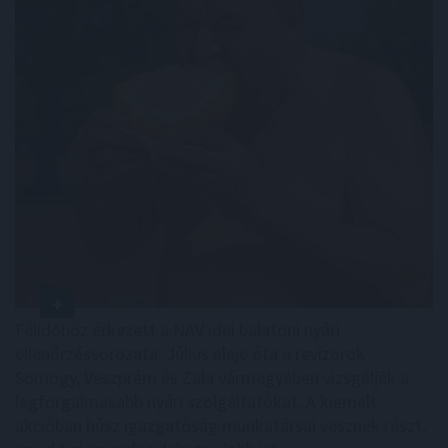
Félidőhöz érkezett a NAV idei balatoni nyári
ellenőrzéssorozata. Július eleje óta a revizorok
Somogy, Veszprém és Zala vármegyében vizsgálják a
legforgalmasabb nyári szolgáltatókat. A kiemelt
akcióban húsz igazgatóság munkatársai vesznek részt,