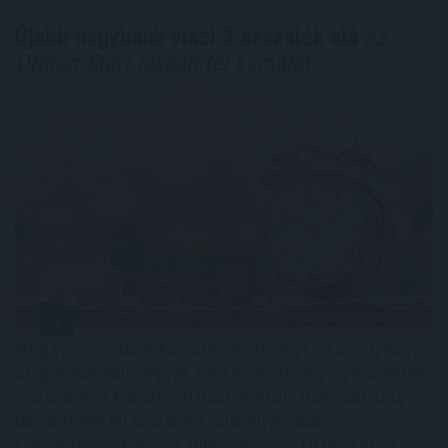
Újabb nagybank viszi 3 százalék alá
az
Otthon Start lakáshitel kamatát
Még egy nagybank kamatkedvezményt ad azért, hogy
az igénylők nála vegyék fel a kedvezményes, maximum
3 százalékos kamatú Otthon Startot. 2026-ban az új
lakáshitelek 80 százaléka valamilyen állami
támogatásos kölcsön, túlnyomórészt Otthon Start.