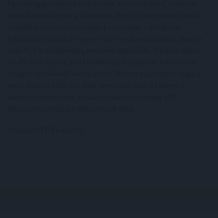
Fed célfüggvényének másik lába. A most érkező, márciusi
adatok esetében az a várakozás, hogy az árnyomás tovább
enyhült éves összevetésben. Ez azonban – ahogy azt
februárban is láttuk – nem feltétlenül vezet ahhoz, hogy a
core PCE is csökkenjen, melynek legutóbbi, februári adata
+0,4% volt hó/hó, ami továbbra is jócskán cél feletti éves
átlagos inflációval konzisztens. Mi arra számítunk, hogy a
most érkező inflációs adat nem adna okot a Fednek a
kamatcsökkentésre, a piaci várakozás jelenleg 100
bázispontnyi vágást valószínűsít idén.
(Forrás: OTP Ébresztő)