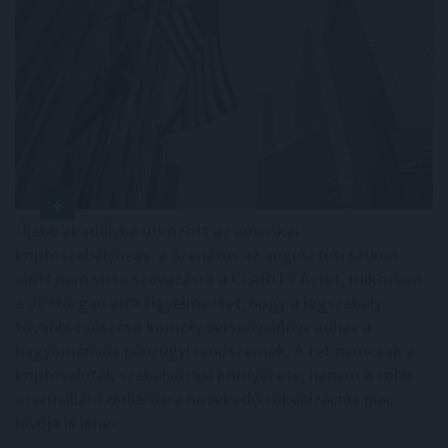
Újabb akadályba ütközött az amerikai
kriptoszabályozás: a Szenátus az augusztusi szünet
előtt nem vitte szavazásra a CLARITY Actet, miközben
a JPMorgan arra figyelmeztet, hogy a jogszabály
további csúszása komoly versenyelőnyt adhat a
hagyományos pénzügyi rendszernek. A tét nemcsak a
kriptovaluták szabályozási környezete, hanem a több
ezermilliárd dollárosra növekedő tokenizációs piac
jövője is lehet.