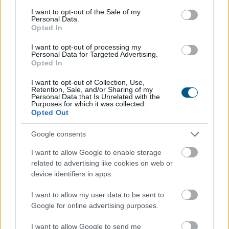
consent section.
I want to opt-out of the Sale of my
Personal Data.
Opted In
I want to opt-out of processing my
Personal Data for Targeted Advertising.
Opted In
Kétszázmillió forint uniós támogatásból digitális
energiamenedzsment-rendszert alakítanak ki több
I want to opt-out of Collection, Use,
Retention, Sale, and/or Sharing of my
közintézményben és egyéb intézményben Békésen -
Personal Data that Is Unrelated with the
tájékoztatta az önkormányzat az MTI-t.
Purposes for which it was collected.
Opted Out
Google consents
2026. 08. 08. 10:00
Megosztás:
I want to allow Google to enable storage
related to advertising like cookies on web or
TOVÁBB
device identifiers in apps.
I want to allow my user data to be sent to
Kilőtt a kriptokártyás fizetés: már
havi 759
Google for online advertising purposes.
millió dollár forog a piacon
I want to allow Google to send me