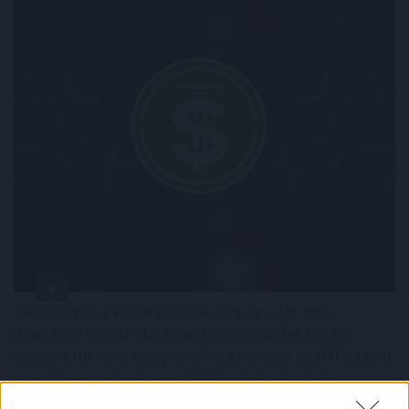
Elsőre logikus védekezésnek tűnhet saját, helyi
devizához kötött stabilcoint indítani a dolláralapú
digitális tokenek térnyerésével szemben. Az IMF szerint
azonban ez könnyen visszafelé sülhet el: a helyi
stabilcoinok akár még egyszerűbbé is tehetik a dollárba