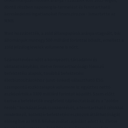
döntő részben napenergia-termelést és fenntartható
kereskedelmi ingatlanokat finanszírozva - ismertette az
MNB.
Mint hozzátették, a zöld állampapírok aránya stagnált, bár
állományuk mintegy 500 milliárd forinttal bővült, emellett a
zöld jelzáloglevelek volumene is nőtt.
Számottevően nőtt a környezeti, társadalmi és
vállalatirányítási, illetve fenntarthatósági fókuszú
befektetési alapok, továbbá befektetési
életbiztosításokhoz (unit-linked) választható ESG
szempontú eszközalapok volumene is: együttes nettó
eszközértük a 3300 milliárd forintot közelíti. Szem előtt
tartva a befektetők megfelelő tájékoztatását és a "zöldre
festés" kockázatának csökkentését, a fenntartható célokkal
rendelkező, kollektív befektetési eszközök átláthatóságát
elősegítve az MNB Névhasználati ajánlást adott ki, illetve
továbbfejlesztette a Zöld Pénzügyi Termékkeresőjét -