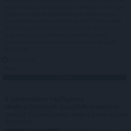
erőviszonyok a stabilcoinpiacon. A BNB Chain már több
stabilcoint tartó címmel rendelkezik, mint a hosszú
ideje domináns Tron, miközben az USDT-felhasználók
száma is gyors ütemben nő a hálózaton. A Tron ettől
még messze nem veszítette el vezető szerepét:
tranzakciós volumenben továbbra is óriási előnnyel
rendelkezik.
2026. 08. 08. 14:00
Megosztás:
TOVÁBB
A mesterséges intelligencia
alkalmazhatóságát vizsgálták személyre
szabott daganatellenes terápia kialakítására
Szegeden