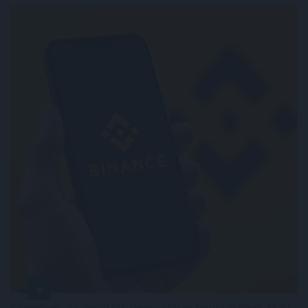
Csendben, de annál látványosabban rendeződnek át az