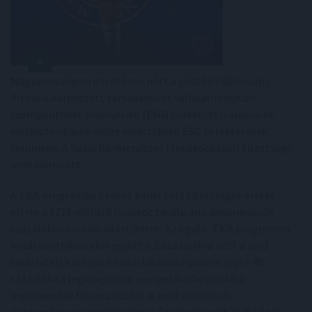
Magyarországon jelentősen nőtt a zöld hitelállomány,
illetve a környezeti, társadalmi és vállalatirányítási
szempontokat érvényesítő (ESG) befektetési alapok és
életbiztosítások mögé választható ESG befektetések
volumene. A hazai bankrendszer klímakockázati kitettsége
nem változott.
A TKK programba bevont banki zöld kitettségek értéke
elérte a 1728 milliárd forintot tavaly, ami dinamikus, 28
százalékos éves bővülést jelent. Az egyéb, TKK programon
kívüli zöld hitelekkel együtt 6,3 százalékra nőtt a zöld
lakáshitelek aránya a hazai lakáshitelpiacon (ezek 40
százaléka a legmagasabb energetikai besorolású
ingatlanokat finanszírozta). A zöld vállalati és
önkormányzati hitelek aránya 7 százalék volt 2025 végén,