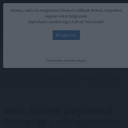
Hiteles, valós és megbízható híreket szállítunk Neked, melyekkel
nagyon sokat dolgozunk.
Kaphatunk cserébe egy LÁJK-ot? Köszönjük!
Lájkolom
Menü
Köszönöm, már like-oltam
Kezdőoldal
//
Hírek
// MNB: bővített programmal támogatja a zöld
ágazatokat a jegybank
MNB: bővített programmal
támogatja
a zöld ágazatokat