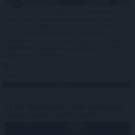
A forint erősödésére reagálva negyedével bővült a
használt autók importja Magyarországon az idén,
miközben mérséklődik a piaci árszint; a belföldön
megvásárolt használt járművek ugyanakkor
rendelkeznek azzal az előnnyel, hogy a kocsik előélete
ellenőrizhető - állapítja meg a Das WeltAuto az MTI-hez
eljuttatott közleményében.
2026. 08. 08. 12:00
Megosztás:
TOVÁBB
Az IMF figyelmeztet: a helyi stabilcoinok
felgyorsíthatják a dollárosodást