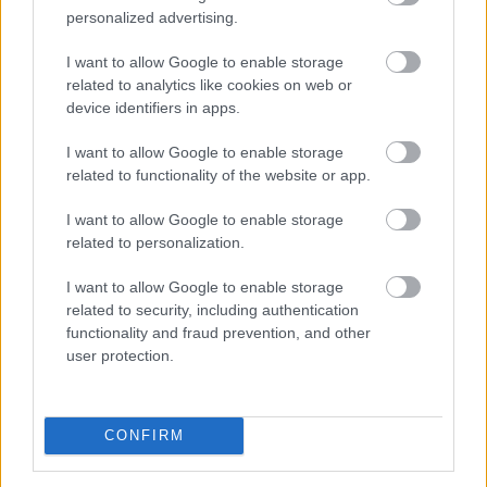
personalized advertising.
I want to allow Google to enable storage
related to analytics like cookies on web or
device identifiers in apps.
I want to allow Google to enable storage
related to functionality of the website or app.
I want to allow Google to enable storage
related to personalization.
I want to allow Google to enable storage
Látványosan felpörgött a kriptokártyák használata: a
related to security, including authentication
havi fizetési volumen már meghaladja a 759 millió
functionality and fraud prevention, and other
dollárt, miközben a RedotPay vezeti a piacot, és egyre
user protection.
több új szereplő szerez részesedést. A trend azt
mutatja, hogy a stabilcoinok egyre inkább kilépnek a
kriptotőzsdék világából, és valódi, mindennapi
CONFIRM
fizetőeszközzé válhatnak.