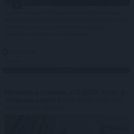
A sörhas elnevezés félrevezetőbb, mint gondolnánk.
Nem létezik olyan különleges biológiai kapcsoló, amely
felismeri a korsó sört, majd annak energiáját
egyenesen a köldök köré csomagolja.
2026. 08. 08. 01:00
Megosztás:
TOVÁBB
Félretette a Szenátus a CLARITY Actet, a
JPMorgan szerint
a Wall Street viheti el a
tokenizációs boomot