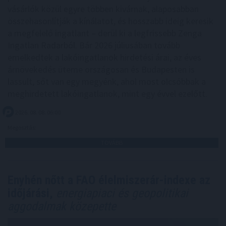
vásárlók közül egyre többen kivárnak, alaposabban
összehasonlítják a kínálatot, és hosszabb ideig keresik
a megfelelő ingatlant – derül ki a legfrissebb Zenga
Ingatlan Radarból. Bár 2026 júliusában tovább
emelkedtek a lakóingatlanok hirdetési árai, az éves
árnövekedés üteme országosan és Budapesten is
lassult, sőt van egy megyénk, ahol most olcsóbbak a
meghirdetett lakóingatlanok, mint egy évvel ezelőtt.
2026. 08. 08. 06:00
Megosztás:
TOVÁBB
Enyhén nőtt a FAO élelmiszerár-indexe az
időjárási,
energiapiaci és geopolitikai
aggodalmak közepette