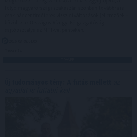
Megérkezett a rég várt eső a Duna vízgyűjtőjére, a
folyó magyarországi szakaszán azonban továbbra is
csak pár centiméteres vízszintváltozások jellemzőek -
közölte az Országos Vízügyi Főigazgatóság
sajtóosztálya az MTI-vel pénteken.
2026. 08. 08. 04:00
Megosztás:
TOVÁBB
Új tudományos tény: A futás mellett
az
agyadat is futtatni kell