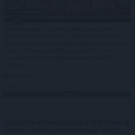
Balesetveszélyes és életveszélyes gyalog átkelni a
Dunán a Sziget Fesztiválra, a helyszínen a rendőrség
kerítést helyezett el és rendőri felügyeletet is biztosít -
közölte a kormány a hőségriasztásról közzétett
szombati 12 órai gyorsjelentésében a kormany.hu
oldalon.
2026. 08. 08. 15:00
Megosztás:
TOVÁBB
Megelőzte a Tron hálózatát a BNB Chain: új
éllovas a stabilcoin-tulajdonosok között