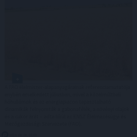
A FAO élelmiszer-alapanyagárainak referenciamutatója
enyhén emelkedett júliusban, mivel a közelmúltbeli
hőhullámok és az energiapiacon tapasztalható
dinamikák felnyomták a gabonafélék, a növényi olajok
és a cukor árát – adta hírül az ENSZ Élelmezésügyi és
Mezőgazdasági Szervezete (FAO).
2026. 08. 08. 05:00