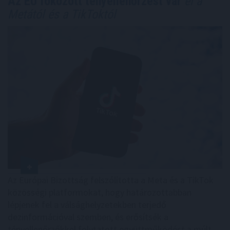
Az EU fokozott tényellenőrzést vár
el a
Metától és a TikToktól
Az Európai Bizottság felszólította a Meta és a TikTok
közösségi platformokat, hogy határozottabban
lépjenek fel a válsághelyzetekben terjedő
dezinformációval szemben, és erősítsék a
tényellenőrzőkkel folytatott együttműködést a múlt