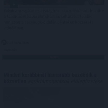
Folyik a vizsgálat és átvilágítás a közmédiánál - közölte
a társadalmi kapcsolatokért és kultúráért felelős
miniszter a Facebook-oldalán pénteken közzétett
videójában.
2026. 08. 08. 08:00
Megosztás:
TOVÁBB
Minden korábbinál hamarabb kezdődik a
közvetlen
agrártámogatások előlegfizetése