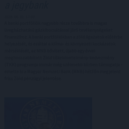
a jegybank
2026. 06. 01. 17:30
A banki portfóliók nagyobb része továbbra is magas
üvegházhatású gázkibocsátással járó tevékenységeket
finanszíroz. A banki portfóliókban a zöld ágazatok előtérbe
helyezését, és ezáltal a klíma- és környezeti kockázatok
mérséklését, az MNB bővített, újabb egy évvel
meghosszabbított Zöld tőkekövetelmény-kedvezmény
(TKK) programja immár még szélesebb körben támogatja -
emelte ki a Magyar Nemzeti Bank (MNB) hétfőn megjelent
friss Zöld pénzügyi jelentése.