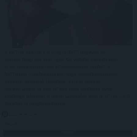
A férfiak számára is megnyitott, negyven év
jogosultsági idő után igénybe vehető nyugdíj első
pillantásra méltányos intézkedésnek tűnhet. A
háttérben meghúzódó pénzügyi következmények
azonban súlyosak lehetnek: Farkas András
nyugdíjszakértő szerint egy ilyen rendszer éves
költsége jelenlegi értéken számolva akár a 470 milliárd
forintot is meghaladhatná.
2026. 08. 08. 02:00
Megosztás:
TOVÁBB