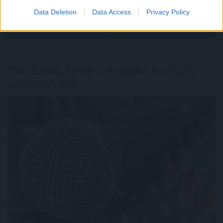
2026. 08. 08. 09:00
Data Deletion
Data Access
Privacy Policy
Megosztás:
TOVÁBB
Tarr Zoltán: folyik a vizsgálat és
átvilágítás
a közmédiánál