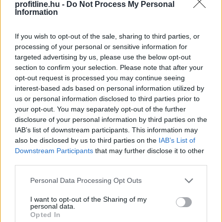
profitline.hu -
Do Not Process My Personal
való menekülést, különösen a feltörekvő piacokon, ahol
Information
eleve erős a devizagyengüléstől és inflációtól való
félelem.
If you wish to opt-out of the sale, sharing to third parties, or
processing of your personal or sensitive information for
2026. 08. 08. 11:00
targeted advertising by us, please use the below opt-out
Megosztás:
section to confirm your selection. Please note that after your
opt-out request is processed you may continue seeing
TOVÁBB
interest-based ads based on personal information utilized by
us or personal information disclosed to third parties prior to
your opt-out. You may separately opt-out of the further
Kétszázmillió forintos energetikai
disclosure of your personal information by third parties on the
fejlesztés kezdődött Békésen
IAB’s list of downstream participants. This information may
also be disclosed by us to third parties on the
IAB’s List of
Downstream Participants
that may further disclose it to other
third parties.
Please note that this website/app uses one or more Google
Personal Data Processing Opt Outs
services and may gather and store information including but
not limited to your visit or usage behaviour. You may click to
I want to opt-out of the Sharing of my
personal data.
grant or deny consent to Google and its third-party tags to
Opted In
use your data for below specified purposes in below Google