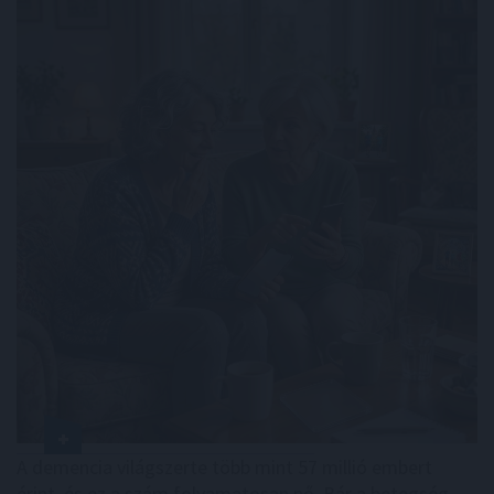
A demencia világszerte több mint 57 millió embert
érint, és ez a szám folyamatosan nő. Bár a betegség