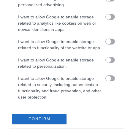
- jelentette ki Aleksandar Vucic szerb elnök szombaton
personalized advertising.
Belgrádban, miután tárgyalt Volodimir Zelenszkij ukrán
I want to allow Google to enable storage
államfővel.
related to analytics like cookies on web or
2026. 08. 08. 17:00
device identifiers in apps.
Megosztás:
I want to allow Google to enable storage
TOVÁBB
related to functionality of the website or app.
I want to allow Google to enable storage
related to personalization.
Az EU fokozott tényellenőrzést vár
el a
Metától és a TikToktól
I want to allow Google to enable storage
related to security, including authentication
functionality and fraud prevention, and other
user protection.
CONFIRM