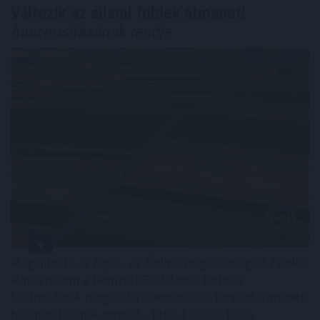
Változik az állami földek átmeneti
hasznosításának rendje
Megújította az Agrár- és Élelmiszergazdaságért Felelős
Minisztérium a Nemzeti Földalapba tartozó
földterületek megbízási szerződéssel történő átmeneti
hasznosításának rendjét - tette közzé a tárca