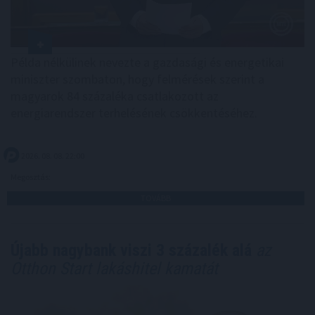
Példa nélkülinek nevezte a gazdasági és energetikai
miniszter szombaton, hogy felmérések szerint a
magyarok 84 százaléka csatlakozott az
energiarendszer terhelésének csökkentéséhez.
2026. 08. 08. 22:00
Megosztás:
TOVÁBB
Újabb nagybank viszi 3 százalék alá
az
Otthon Start lakáshitel kamatát