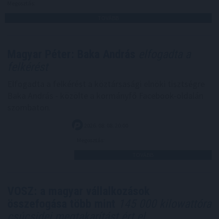
Megosztás:
TOVÁBB
Magyar Péter: Baka András
elfogadta a
felkérést
Elfogadta a felkérést a köztársasági elnöki tisztségre
Baka András - közölte a kormányfő Facebook-oldalán
szombaton.
2026. 08. 08. 20:00
Megosztás:
TOVÁBB
VOSZ: a magyar vállalkozások
összefogása több mint
145 000 kilowattóra
csúcsidei megtakarítást ért el