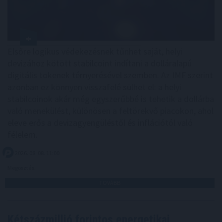
Elsőre logikus védekezésnek tűnhet saját, helyi
devizához kötött stabilcoint indítani a dolláralapú
digitális tokenek térnyerésével szemben. Az IMF szerint
azonban ez könnyen visszafelé sülhet el: a helyi
stabilcoinok akár még egyszerűbbé is tehetik a dollárba
való menekülést, különösen a feltörekvő piacokon, ahol
eleve erős a devizagyengüléstől és inflációtól való
félelem.
2026. 08. 08. 11:00
Megosztás:
TOVÁBB
Kétszázmillió forintos energetikai