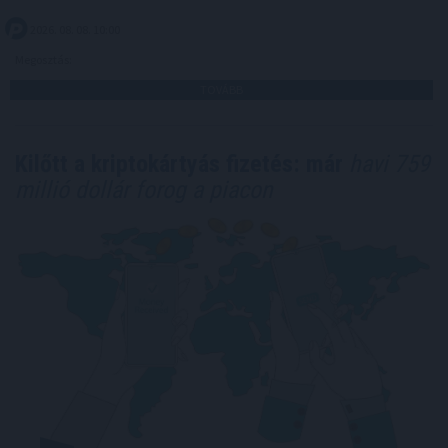
2026. 08. 08. 10:00
Megosztás:
TOVÁBB
Kilőtt a kriptokártyás fizetés: már
havi 759
millió dollár forog a piacon