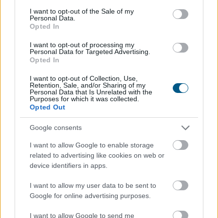
consent section.
Szerbia erősíteni szeretné az
I want to opt-out of the Sale of my
Personal Data.
együttműködést Ukrajnával
Opted In
I want to opt-out of processing my
Personal Data for Targeted Advertising.
Opted In
I want to opt-out of Collection, Use,
Retention, Sale, and/or Sharing of my
Personal Data that Is Unrelated with the
Purposes for which it was collected.
Opted Out
Google consents
I want to allow Google to enable storage
related to advertising like cookies on web or
device identifiers in apps.
Szerbia támogatja Ukrajna területi integritását és
I want to allow my user data to be sent to
európai uniós csatlakozását, a két ország pedig a
Google for online advertising purposes.
gazdasági, energetikai, mezőgazdasági és
infrastrukturális együttműködés erősítésére törekszik
I want to allow Google to send me