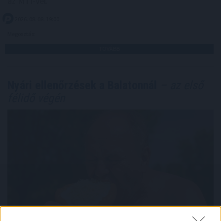
az MTI-vel.
2026. 08. 08. 19:00
Megosztás:
TOVÁBB
Nyári ellenőrzések a Balatonnál
– az első
félidő végén