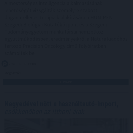
A mesterséges intelligencia alkalmazásának
lehetőségét vizsgálták személyre szabott
daganatellenes terápia kialakítására a HUN-REN
Szegedi Biológiai Kutatóközpont és a Szegedi
Tudományegyetem munkatársai nemzetközi
együttműködésben, eredményeikről a Nature kiadóhoz
tartozó Precision Oncology című folyóiratban
számoltak be.
2026. 08. 08. 13:00
Megosztás:
TOVÁBB
Negyedével nőtt a használtautó-import,
csökkenőben az itthoni árak