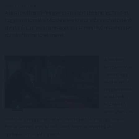
2024. 01. 24. 18:30
A kínai értékpapír-felügyelet arra kért több hedge fund-ot,
hogy korlátozzák a tőzsdeindexek határidős piacán történő
shortolást, mivel a hatóságok az esésben lévő részvénypiac
stabilizálására törekszenek.
A Reuters
beszámolója
szerint egy
alapkezelőt
megkerestek
a határidős
tőzsdétől,
amelyben óva
intették a meggondolatlan shortolástól, míg egy másik
forrás szerint arra kérték őket, hogy ne shortolják
spekulációs céllal a piacot.