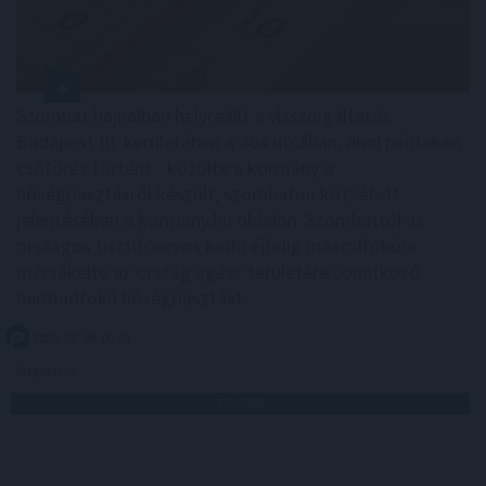
Szombat hajnalban helyreállt a vízszolgáltatás
Budapest III. kerületében a Jós utcában, ahol pénteken
csőtörés történt - közölte a kormány a
hőségriasztásról készült, szombaton közzétett
jelentésében a kormany.hu oldalon. Szombattól az
országos tisztifőorvos kedd éjfélig másodfokúra
mérsékelte az ország egész területére vonatkozó
harmadfokú hőségriasztást.
2026. 08. 09. 00:05
Megosztás:
TOVÁBB