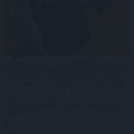
Csendben, de annál látványosabban rendeződnek át az
erőviszonyok a stabilcoinpiacon. A BNB Chain már több
stabilcoint tartó címmel rendelkezik, mint a hosszú
ideje domináns Tron, miközben az USDT-felhasználók
száma is gyors ütemben nő a hálózaton. A Tron ettől
még messze nem veszítette el vezető szerepét:
tranzakciós volumenben továbbra is óriási előnnyel
rendelkezik.
2026. 08. 08. 14:00
Megosztás: