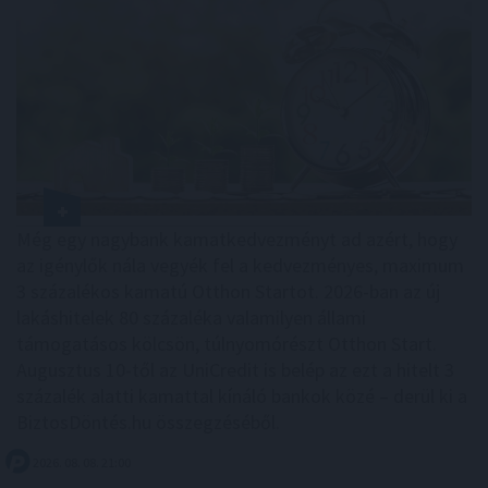
Még egy nagybank kamatkedvezményt ad azért, hogy
az igénylők nála vegyék fel a kedvezményes, maximum
3 százalékos kamatú Otthon Startot. 2026-ban az új
lakáshitelek 80 százaléka valamilyen állami
támogatásos kölcsön, túlnyomórészt Otthon Start.
Augusztus 10-től az UniCredit is belép az ezt a hitelt 3
százalék alatti kamattal kínáló bankok közé – derül ki a
BiztosDöntés.hu összegzéséből.
2026. 08. 08. 21:00