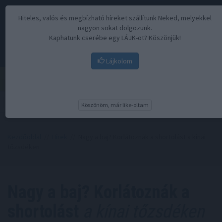
Hiteles, valós és megbízható híreket szállítunk Neked, melyekkel
nagyon sokat dolgozunk.
Kaphatunk cserébe egy LÁJK-ot? Köszönjük!
Lájkolom
Menü
Köszönöm, már like-oltam
Kezdőoldal
//
Hírek
// Nagy a baj? Korlátoznák a shortolást a kínai
tőzsdéken
Nagy a baj? Korlátoznák a
shortolást
a kínai tőzsdéken