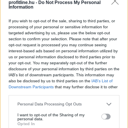
profitline.hu -
Do Not Process My Personal
Information
If you wish to opt-out of the sale, sharing to third parties, or
processing of your personal or sensitive information for
targeted advertising by us, please use the below opt-out
section to confirm your selection. Please note that after your
opt-out request is processed you may continue seeing
Félidőhöz érkezett a NAV idei balatoni nyári
interest-based ads based on personal information utilized by
us or personal information disclosed to third parties prior to
ellenőrzéssorozata. Július eleje óta a revizorok
your opt-out. You may separately opt-out of the further
Somogy, Veszprém és Zala vármegyében vizsgálják a
disclosure of your personal information by third parties on the
legforgalmasabb nyári szolgáltatókat. A kiemelt
IAB’s list of downstream participants. This information may
akcióban húsz igazgatóság munkatársai vesznek részt,
also be disclosed by us to third parties on the
IAB’s List of
az eddigi egyenleg: lehetne jobb is!
Downstream Participants
that may further disclose it to other
third parties.
2026. 08. 08. 18:00
Please note that this website/app uses one or more Google
Personal Data Processing Opt Outs
Megosztás:
services and may gather and store information including but
TOVÁBB
not limited to your visit or usage behaviour. You may click to
I want to opt-out of the Sharing of my
personal data.
grant or deny consent to Google and its third-party tags to
Opted In
use your data for below specified purposes in below Google