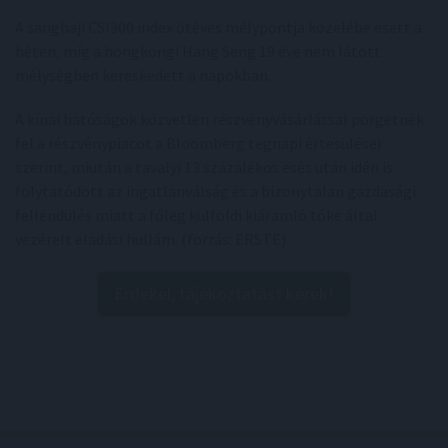
A sanghaji CSI300 index ötéves mélypontja közelébe esett a
héten, míg a hongkongi Hang Seng 19 éve nem látott
mélységben kereskedett a napokban.
A kínai hatóságok közvetlen részvényvásárlással pörgetnék
fel a részvénypiacot a Bloomberg tegnapi értesülései
szerint, miután a tavalyi 13 százalékos esés után idén is
folytatódott az ingatlanválság és a bizonytalan gazdasági
fellendülés miatt a főleg külföldi kiáramló tőke által
vezérelt eladási hullám. (forrás: ERSTE)
Érdekel, tájékoztatást kérek!