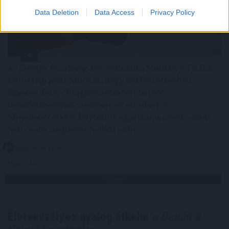
Data Deletion
Data Access
Privacy Policy
Az Európai Bizottság felszólította a Meta és a TikTok
közösségi platformokat, hogy határozottabban
lépjenek fel a válsághelyzetekben terjedő
dezinformációval szemben, és erősítsék a
tényellenőrzőkkel folytatott együttműködést a múlt
heti ceutai migrációs hullám után.
2026. 08. 08. 16:00
Megosztás:
TOVÁBB
Életveszélyes gyalog átkelni
a Dunán a