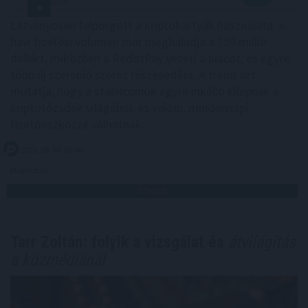
Látványosan felpörgött a kriptokártyák használata: a
havi fizetési volumen már meghaladja a 759 millió
dollárt, miközben a RedotPay vezeti a piacot, és egyre
több új szereplő szerez részesedést. A trend azt
mutatja, hogy a stabilcoinok egyre inkább kilépnek a
kriptotőzsdék világából, és valódi, mindennapi
fizetőeszközzé válhatnak.
2026. 08. 08. 09:00
Megosztás:
TOVÁBB
Tarr Zoltán: folyik a vizsgálat és
átvilágítás
a közmédiánál