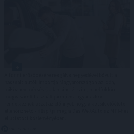
A forint erősödésére reagálva negyedével bővült a
használt autók importja Magyarországon az idén,
miközben mérséklődik a piaci árszint; a belföldön
megvásárolt használt járművek ugyanakkor
rendelkeznek azzal az előnnyel, hogy a kocsik előélete
ellenőrizhető - állapítja meg a Das WeltAuto az MTI-hez
eljuttatott közleményében.
2026. 08. 08. 12:00