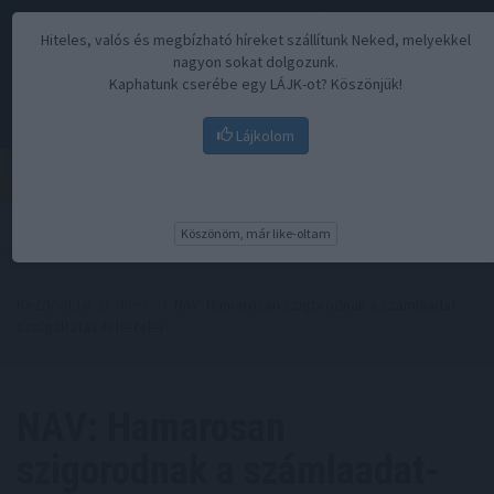
Hiteles, valós és megbízható híreket szállítunk Neked, melyekkel
nagyon sokat dolgozunk.
Kaphatunk cserébe egy LÁJK-ot? Köszönjük!
Lájkolom
Menü
Köszönöm, már like-oltam
Kezdőoldal
//
Hírek
// NAV: Hamarosan szigorodnak a számlaadat-
szolgáltatás feltételei
NAV: Hamarosan
szigorodnak a számlaadat-