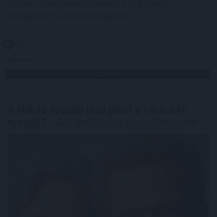
szellemi fittség megőrzéséhez a fizikai edzés
önmagában nem mindig elegendő .
2026. 08. 08. 03:00
Megosztás:
TOVÁBB
A Nők40 nyugdíj után jöhet a Férfiak40
nyugdíj?
- 470 milliárdos nyugdíjprogram