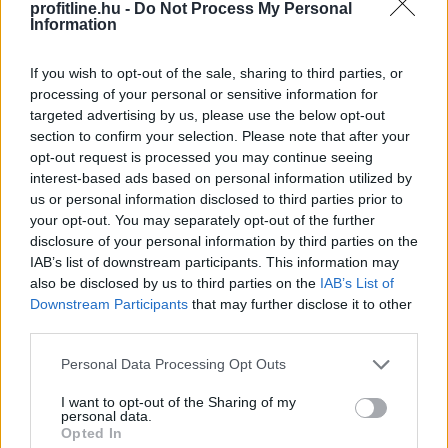
profitline.hu -
Do Not Process My Personal
kriptovaluták szabályozási környezete, hanem a több
Information
ezermilliárd dollárosra növekedő tokenizációs piac
jövője is lehet.
If you wish to opt-out of the sale, sharing to third parties, or
processing of your personal or sensitive information for
2026. 08. 07. 23:59
targeted advertising by us, please use the below opt-out
section to confirm your selection. Please note that after your
Megosztás:
opt-out request is processed you may continue seeing
TOVÁBB
interest-based ads based on personal information utilized by
us or personal information disclosed to third parties prior to
your opt-out. You may separately opt-out of the further
Nagy Bitcoin-bányászok álltak
be a Stratum
disclosure of your personal information by third parties on the
IAB’s list of downstream participants. This information may
V2 mögé
also be disclosed by us to third parties on the
IAB’s List of
Downstream Participants
that may further disclose it to other
third parties.
Please note that this website/app uses one or more Google
Personal Data Processing Opt Outs
services and may gather and store information including but
not limited to your visit or usage behaviour. You may click to
I want to opt-out of the Sharing of my
personal data.
grant or deny consent to Google and its third-party tags to
Opted In
use your data for below specified purposes in below Google