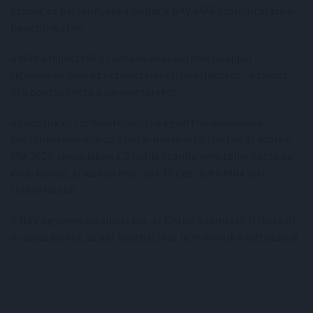
száma, és hatékonyabbá válhat a NAV eÁFA szolgáltatása is -
hangsúlyozták.
A NAV a fejlesztők és adózók visszajelzései alapján -
figyelembe véve az észrevételeket, javaslatokat - a tavasz
óta pontosította a paramétereket.
Az adózók és szoftverfejlesztők együttműködésének
köszönhetően már az átállás hírére is tisztultak az adatok.
Míg 2025. januárjában 1,2 millió számla nem teljesítette az
elvárásokat, júliusban már csak 75 ezer ilyen hiba volt -
tették hozzá.
A NAV ingyenes alkalmazása, az Online Számlázó felkészült
a változásokra, az azt használókat nem érintik a változások.