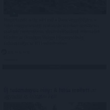
Megérkezett a rég várt eső a Duna vízgyűjtőjére, a
folyó magyarországi szakaszán azonban továbbra is
csak pár centiméteres vízszintváltozások jellemzőek -
közölte az Országos Vízügyi Főigazgatóság
sajtóosztálya az MTI-vel pénteken.
2026. 08. 08. 04:00
Megosztás:
TOVÁBB
Új tudományos tény: A futás mellett
az
agyadat is futtatni kell