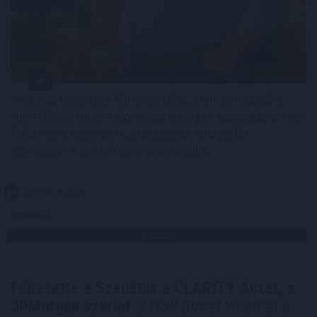
A sörhas elnevezés félrevezetőbb, mint gondolnánk.
Nem létezik olyan különleges biológiai kapcsoló, amely
felismeri a korsó sört, majd annak energiáját
egyenesen a köldök köré csomagolja.
2026. 08. 08. 01:00
Megosztás:
TOVÁBB
Félretette a Szenátus a CLARITY Actet, a
JPMorgan szerint
a Wall Street viheti el a