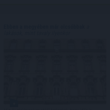
Ebben a megyében már olcsóbbak
a
lakások, mint tavaly ilyenkor
Míg év elején sokan attól tartottak, hogy idén is