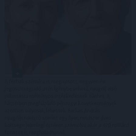
A férfiak számára is megnyitott, negyven év
jogosultsági idő után igénybe vehető nyugdíj első
pillantásra méltányos intézkedésnek tűnhet. A
háttérben meghúzódó pénzügyi következmények
azonban súlyosak lehetnek: Farkas András
nyugdíjszakértő szerint egy ilyen rendszer éves
költsége jelenlegi értéken számolva akár a 470 milliárd
forintot is meghaladhatná.