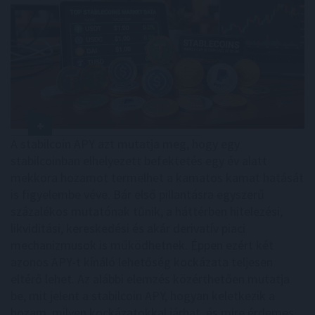
A stabilcoin APY azt mutatja meg, hogy egy
stabilcoinban elhelyezett befektetés egy év alatt
mekkora hozamot termelhet a kamatos kamat hatását
is figyelembe véve. Bár első pillantásra egyszerű
százalékos mutatónak tűnik, a háttérben hitelezési,
likviditási, kereskedési és akár derivatív piaci
mechanizmusok is működhetnek. Éppen ezért két
azonos APY-t kínáló lehetőség kockázata teljesen
eltérő lehet. Az alábbi elemzés közérthetően mutatja
be, mit jelent a stabilcoin APY, hogyan keletkezik a
hozam, milyen kockázatokkal járhat, és mire érdemes