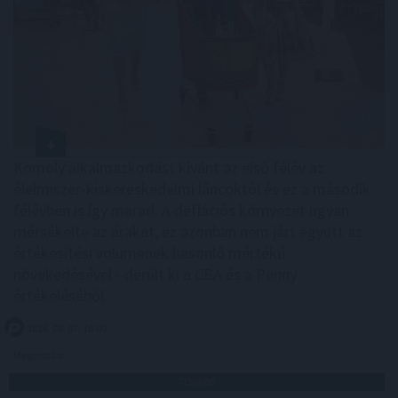
Komoly alkalmazkodást kívánt az első félév az
élelmiszer-kiskereskedelmi láncoktól és ez a második
félévben is így marad. A deflációs környezet ugyan
mérsékelte az árakat, ez azonban nem járt együtt az
értékesítési volumenek hasonló mértékű
növekedésével - derült ki a CBA és a Penny
értékeléséből.
2026. 08. 07. 16:00
Megosztás:
TOVÁBB