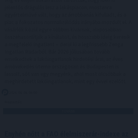
jelentős drágulás lesz a lakáspiacon, mostanra
egyértelművé vált, hogy az árrobbanás kifulladt, és a
piac a fokozatos normalizálódás irányába mozdult el. A
vásárlók közül egyre többen kivárnak, alaposabban
összehasonlítják a kínálatot, és hosszabb ideig keresik
a megfelelő ingatlant – derül ki a legfrissebb Zenga
Ingatlan Radarból. Bár 2026 júliusában tovább
emelkedtek a lakóingatlanok hirdetési árai, az éves
árnövekedés üteme országosan és Budapesten is
lassult, sőt van egy megyénk, ahol most olcsóbbak a
meghirdetett lakóingatlanok, mint egy évvel ezelőtt.
2026. 08. 08. 06:00
Megosztás:
TOVÁBB
Enyhén nőtt a FAO élelmiszerár-indexe az