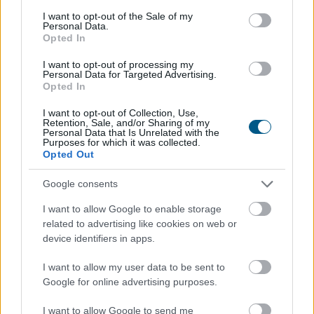
consent section.
I want to opt-out of the Sale of my
Personal Data.
Opted In
I want to opt-out of processing my
Personal Data for Targeted Advertising.
A Bitcoin-bányászati iparág több meghatározó
Opted In
szereplője is csatlakozott a Stratum V2 Working
I want to opt-out of Collection, Use,
Grouphoz, ami komoly lendületet adhat az új
Retention, Sale, and/or Sharing of my
generációs bányászati protokoll elterjedésének.
Personal Data that Is Unrelated with the
Purposes for which it was collected.
Opted Out
2026. 08. 07. 23:00
Google consents
Megosztás:
I want to allow Google to enable storage
TOVÁBB
related to advertising like cookies on web or
device identifiers in apps.
Évtizedes mélyponton
a magyar infláció
I want to allow my user data to be sent to
Google for online advertising purposes.
I want to allow Google to send me