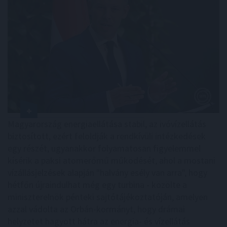
Magyarország energiaellátása stabil, az ivóvízellátás
biztosított, ezért feloldják a rendkívüli intézkedések
egy részét, ugyanakkor folyamatosan figyelemmel
kísérik a paksi atomerőmű működését, ahol a mostani
vízállásjelzések alapján "halvány esély van arra", hogy
hétfőn újraindulhat még egy turbina - közölte a
miniszterelnök pénteki sajtótájékoztatóján, amelyen
azzal vádolta az Orbán-kormányt, hogy drámai
helyzetet hagyott hátra az energia- és vízellátás