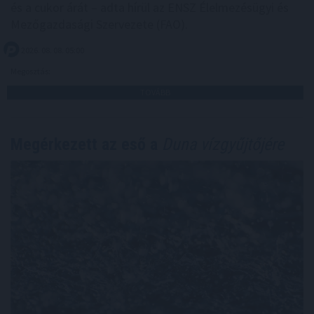
és a cukor árát – adta hírül az ENSZ Élelmezésügyi és
Mezőgazdasági Szervezete (FAO).
2026. 08. 08. 05:00
Megosztás:
TOVÁBB
Megérkezett az eső a
Duna vízgyűjtőjére