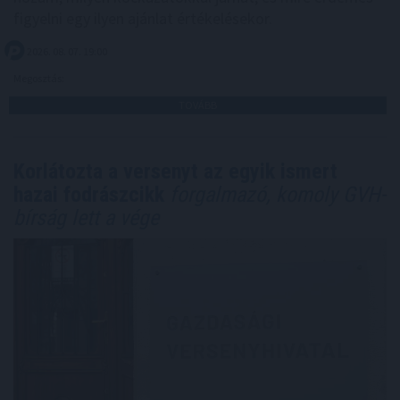
figyelni egy ilyen ajánlat értékelésekor.
2026. 08. 07. 19:00
Megosztás:
TOVÁBB
Korlátozta a versenyt az egyik ismert
hazai fodrászcikk
forgalmazó, komoly GVH-
bírság lett a vége