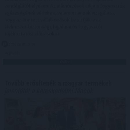
vendéglátóhelyeken. Az ellenőrzések célja a fogyasztók
egészségének védelme, valamint annak vizsgálata,
hogy az érintett vállalkozások betartják-e az
élelmiszer-biztonsági, higiéniai és fogyasztói
tájékoztatási előírásokat.
2026. 08. 07. 17:00
Megosztás:
TOVÁBB
Tovább erősítenék a magyar termékek
jelenlétét a kereskedelmi láncok