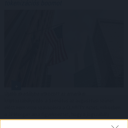
tokenizációs boomot
Újabb akadályba ütközött az amerikai
kriptoszabályozás: a Szenátus az augusztusi szünet
előtt nem vitte szavazásra a CLARITY Actet, miközben
a JPMorgan arra figyelmeztet, hogy a jogszabály
további csúszása komoly versenyelőnyt adhat a
hagyományos pénzügyi rendszernek. A tét nemcsak a