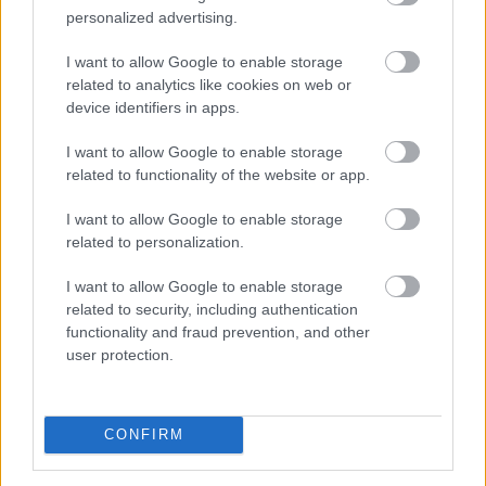
personalized advertising.
I want to allow Google to enable storage
related to analytics like cookies on web or
device identifiers in apps.
I want to allow Google to enable storage
related to functionality of the website or app.
I want to allow Google to enable storage
related to personalization.
A KSH ma reggel a júliusi fogyasztói inflációs adatot
I want to allow Google to enable storage
tette közzé, melyek szerint a fogyasztói árak havi
related to security, including authentication
szinten 0,1 százalékkal csökkentek. Az éves szintű
functionality and fraud prevention, and other
infláció így tovább lassult: 1,2 százalékra a júniusi 1,7
user protection.
százalékról. A további inflációcsökkenés borítékolható
volt, ennek mértéke azonban meghaladta a vártat. Az
1,2 százalékos tényadat így mind az 1,6 százalékos
CONFIRM
piaci konszenzusnál, mind a mi – ennél alacsonyabb –