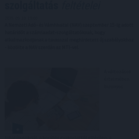
szolgáltatás
feltételei
2025. 09. 10. 19:00
A Nemzeti Adó- és Vámhivatal (NAV) szeptember 15-ig adott
határidőt a számlaadat-szolgáltatóknak, hogy
alkalmazkodjanak a tavasszal meghirdetett új szabályokhoz
- közölte a NAV szerdán az MTI-vel.
A változások
értelmében
bizonyos
hibatípusoknál, a korábbi gyakorlattól eltérően, a