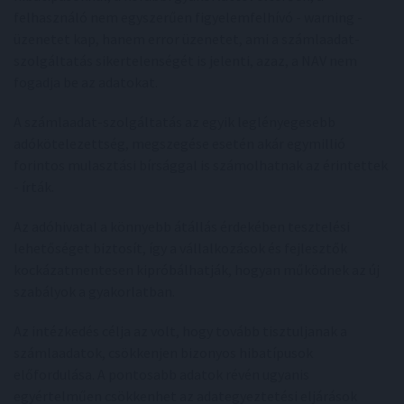
felhasználó nem egyszerűen figyelemfelhívó - warning -
üzenetet kap, hanem error üzenetet, ami a számlaadat-
szolgáltatás sikertelenségét is jelenti, azaz, a NAV nem
fogadja be az adatokat.
A számlaadat-szolgáltatás az egyik leglényegesebb
adókötelezettség, megszegése esetén akár egymillió
forintos mulasztási bírsággal is számolhatnak az érintettek
- írták.
Az adóhivatal a könnyebb átállás érdekében tesztelési
lehetőséget biztosít, így a vállalkozások és fejlesztők
kockázatmentesen kipróbálhatják, hogyan működnek az új
szabályok a gyakorlatban.
Az intézkedés célja az volt, hogy tovább tisztuljanak a
számlaadatok, csökkenjen bizonyos hibatípusok
előfordulása. A pontosabb adatok révén ugyanis
egyértelműen csökkenhet az adategyeztetési eljárások