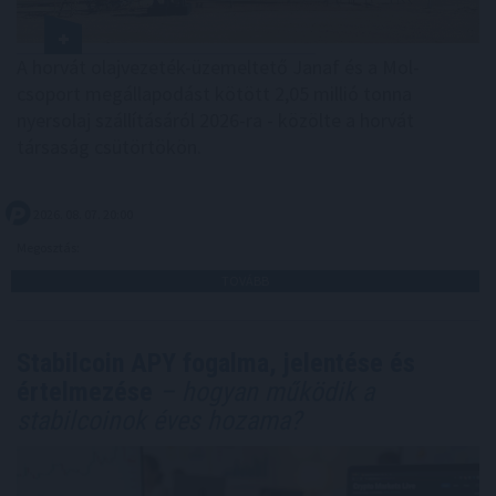
A horvát olajvezeték-üzemeltető Janaf és a Mol-
csoport megállapodást kötött 2,05 millió tonna
nyersolaj szállításáról 2026-ra - közölte a horvát
társaság csütörtökön.
2026. 08. 07. 20:00
Megosztás:
TOVÁBB
Stabilcoin APY fogalma, jelentése és
értelmezése
– hogyan működik a
stabilcoinok éves hozama?