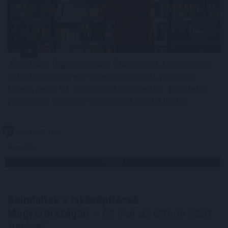
Júliusban a fogyasztói árak átlagosan 1,2 százalékkal
haladták meg az egy évvel korábbiakat, júniushoz
képest pedig 0,1 százalékkal csökkentek - jelentette
pénteken a Központi Statisztikai Hivatal (KSH).
2026. 08. 07. 13:00
Megosztás:
TOVÁBB
Beindultak a lakásépítések
Magyarországon
– Ez már az Otthon Start
hatása?