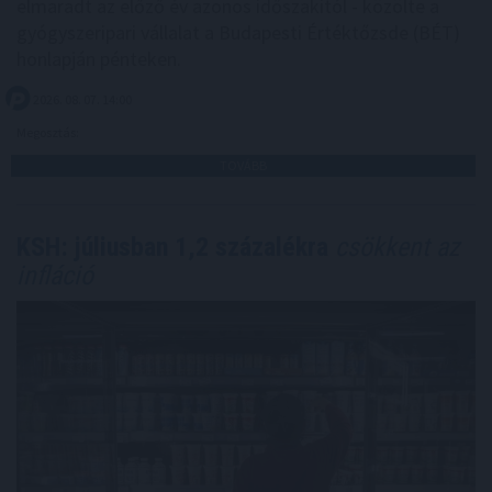
elmaradt az előző év azonos időszakitól - közölte a
gyógyszeripari vállalat a Budapesti Értéktőzsde (BÉT)
honlapján pénteken.
2026. 08. 07. 14:00
Megosztás:
TOVÁBB
KSH: júliusban 1,2 százalékra
csökkent az
infláció