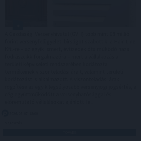
A Gazdasági Versenyhivatal (GVH) több mint 68 millió
forint versenyfelügyeleti bírságot szabott ki a Hair-Line
Kft.-re – az egyik ismert, évtizedek óta működő hazai
fodrászcikk forgalmazóra – mert a vállalkozás a
területi képviseleti rendszerében korlátozta
termékeinek viszonteladási árait, valamint területi
korlátozást is alkalmazott. A viszonteladási árak
rögzítése az egyik legsúlyosabb versenyjogi jogsértés, a
cég együttműködött a versenyhatósággal és
előremutató vállalásokat ajánlott fel.
2026. 08. 07. 18:00
Megosztás:
TOVÁBB