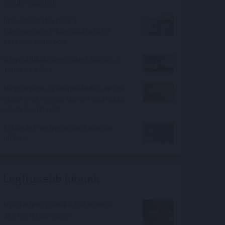
mindennapokat
Így változtatja meg a
fizetésemelési tárgyalásokat a
bértranszparencia
Olajszállítási szerződést kötött a
Janaf és a Mol
Megtorpant az áremelkedés, de sok
eladó még mindig durván túlárazza
eladó ingatlanát
Évtizedes mélyponton a magyar
infláció
Legfrissebb híreink
Nyári ellenőrzések a Balatonnál –
az első félidő végén