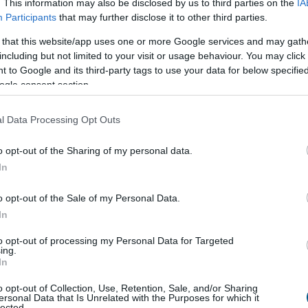
. This information may also be disclosed by us to third parties on the
IA
Bizottság felszólította a Meta és a TikTok közösségi
Participants
that may further disclose it to other third parties.
t, hogy határozottabban lépjenek fel a
 that this website/app uses one or more Google services and may gath
etekben terjedő dezinformációval szemben, és
including but not limited to your visit or usage behaviour. You may click 
 tényellenőrzőkkel folytatott együttműködést a
 to Google and its third-party tags to use your data for below specifi
eutai migrációs hullám után.
ogle consent section.
6:00
Megosztás:
TOVÁBB
l Data Processing Opt Outs
o opt-out of the Sharing of my personal data.
In
 a Sziget Fesztiválra
o opt-out of the Sale of my Personal Data.
élyes és életveszélyes gyalog átkelni a Dunán a
In
iválra, a helyszínen a rendőrség kerítést helyezett el
elügyeletet is biztosít - közölte a kormány a
to opt-out of processing my Personal Data for Targeted
ásról közzétett szombati 12 órai gyorsjelentésében
ing.
In
u oldalon.
o opt-out of Collection, Use, Retention, Sale, and/or Sharing
5:00
Megosztás:
TOVÁBB
ersonal Data that Is Unrelated with the Purposes for which it
lected.