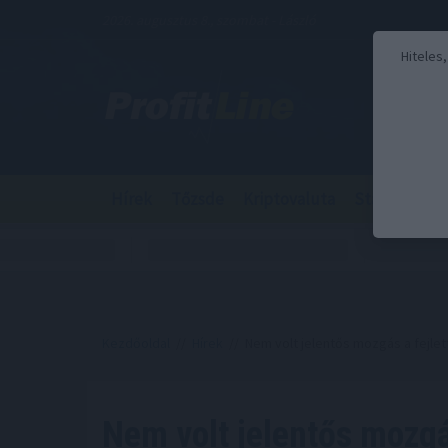
2026. augusztus 8., szombat - László
Hiteles
Hírek
Tőzsde
Kriptovaluta
Stabilcoin
Kezdőoldal
//
Hírek
// Nem volt jelentős mozgás a fejle
Nem volt jelentős mozgás