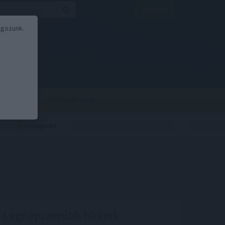
Belépés
lgozunk.
BOR
BIRS
Kalkulátorok
Legnépszerűbb híreink