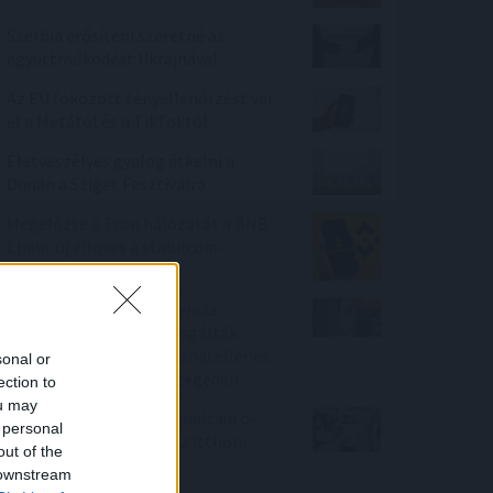
Szerbia erősíteni szeretné az
együttműködést Ukrajnával
Az EU fokozott tényellenőrzést vár
el a Metától és a TikToktól
Életveszélyes gyalog átkelni a
Dunán a Sziget Fesztiválra
Megelőzte a Tron hálózatát a BNB
Chain: új éllovas a stabilcoin-
tulajdonosok között
A mesterséges intelligencia
alkalmazhatóságát vizsgálták
személyre szabott daganatellenes
sonal or
terápia kialakítására Szegeden
ection to
ou may
Negyedével nőtt a használtautó-
 personal
import, csökkenőben az itthoni
out of the
árak
 downstream