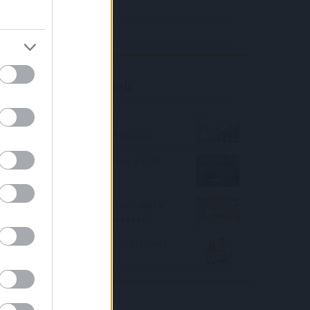
4IG elemzés
Richter elemzés
Befektetési tippek
Még mindig felfelé ívelő
szakaszban van az ingatlanpiac
20 százalékkal emelkedett a BUX
2021-ben
Visszafogja-e az extraprofit adó a
banki hitelkamat-emeléseket?
Luxus lehet 2023-ban a lakáshitel?