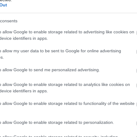
Out
ain: új
éllovas a stabilcoin-tulajdonosok
consents
o allow Google to enable storage related to advertising like cookies on
e annál látványosabban rendeződnek át az
evice identifiers in apps.
k a stabilcoinpiacon. A BNB Chain már több
tartó címmel rendelkezik, mint a hosszú ideje
o allow my user data to be sent to Google for online advertising
s.
on, miközben az USDT-felhasználók száma is gyors
 a hálózaton. A Tron ettől még messze nem
to allow Google to send me personalized advertising.
el vezető szerepét: tranzakciós volumenben továbbra
őnnyel rendelkezik.
o allow Google to enable storage related to analytics like cookies on
evice identifiers in apps.
4:00
Megosztás:
TOVÁBB
o allow Google to enable storage related to functionality of the website
o allow Google to enable storage related to personalization.
azhatóságát vizsgálták személyre
akítására Szegeden
o allow Google to enable storage related to security, including