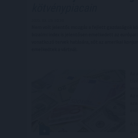
kötvénypiacain
2025. 03. 19. 10:30
Nem volt jelentős mozgás a fejlett gazdaságok kö
bizalmi index is jelentősen emelkedett az európai 
vonatkozó tervek hatására, sőt az amerikai konju
emelkedtek a vártnál.
Az 
tíz
ker
Az 
aza
erő
A f
ala