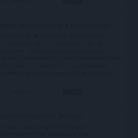
2:00
Megosztás:
TOVÁBB
coinok
felgyorsíthatják a dollárosodást
kus védekezésnek tűnhet saját, helyi devizához
lcoint indítani a dolláralapú digitális tokenek
el szemben. Az IMF szerint azonban ez könnyen
ülhet el: a helyi stabilcoinok akár még egyszerűbbé is
ollárba való menekülést, különösen a feltörekvő
ol eleve erős a devizagyengüléstől és inflációtól
.
1:00
Megosztás:
TOVÁBB
ejlesztés kezdődött Békésen
ió forint uniós támogatásból digitális
dzsment-rendszert alakítanak ki több