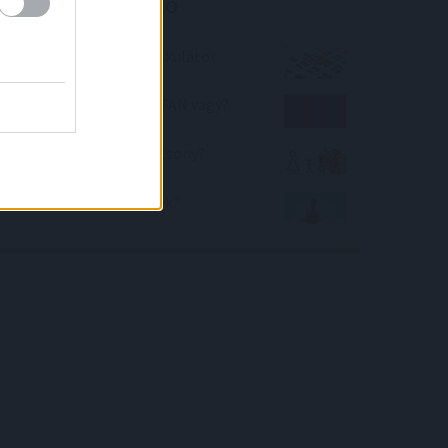
Kalkulátor ajánló
Péntek tizenhárom kalkulátor
Mekkora FC Barcelona FAN vagy?
Magas vagyok vagy alacsony?
Biztonságosan napozok?