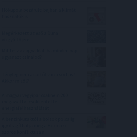
Hőkupola bezárult: bajban a klímát
használók is
Megérkezett az eső a Duna
vízgyűjtőjére
Mit tesz az agyaddal, ha minden nap
ugyanazt csinálod?
Tényleg nem a sörtől van a sörhas?
Akkor mitől?
A magyar vegyipar csaknem 200
megawattal csökkentette
energiafelhasználását
A benzinkutaktól a boltok polcaiig:
így drágíthatja meg a Hormuzi-
szoros konfliktusa a