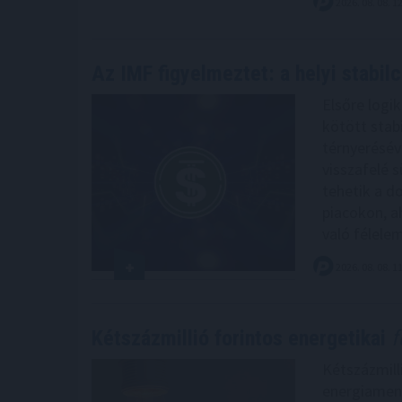
2026. 08. 08. 1
Az IMF figyelmeztet: a helyi stabil
Elsőre logi
kötött stabi
térnyerésév
visszafelé s
tehetik a d
piacokon, ah
való félelem
2026. 08. 08. 1
Kétszázmillió forintos energetikai
f
Kétszázmill
energiamene