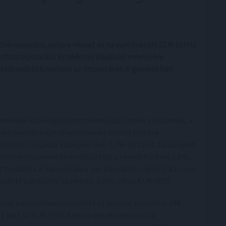
tvénypiacain, noha a német és az euróövezeti ZEW üzleti
infrastrukturális és védelmi kiadások emelésére
nktúraadatok mellett az importárak is gyorsabban
amerikai kötvénypiacon minimálisan estek a hozamok, a
éves amerikai kötvényhozam az elmúlt időszak
eskedési sávjának közepén lévő 4,3%-os szint alá süllyedt.
európai hozamok nem változtak; a német tíz éves 2,8%,
z továbbra is karnyújtásra van a korábbi csúcstól. Az euró
södött a dollárral szemben, 1,095-ön az EUR/USD.
orint minimálisan erősödött az euróval szemben: 398
tt zárt az EUR/HUF. A hazai kötvénypiacon pár