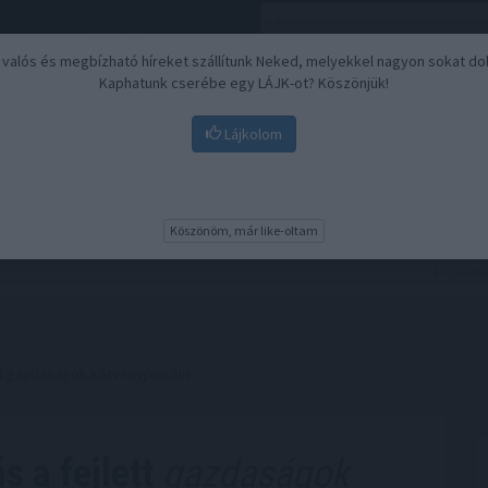
, valós és megbízható híreket szállítunk Neked, melyekkel nagyon sokat do
Kaphatunk cserébe egy LÁJK-ot? Köszönjük!
Lájkolom
Nyugdíj
Biztosítási befektetések
BU
Köszönöm, már like-oltam
tt gazdaságok kötvénypiacain
 a fejlett
gazdaságok