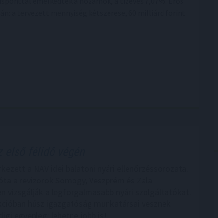
isponttal emelkedtek a hozamok, a tízéves 7,07%. Erős
n: a tervezett mennyiség kétszerese, 60 milliárd forint
 első félidő végén
kezett a NAV idei balatoni nyári ellenőrzéssorozata.
e óta a revizorok Somogy, Veszprém és Zala
 vizsgálják a legforgalmasabb nyári szolgáltatókat.
kcióban húsz igazgatóság munkatársai vesznek
digi egyenleg: lehetne jobb is!