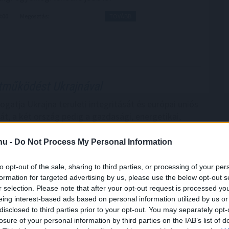
8:00
Megosztás:
TOVÁBB
tműködést Ukrajnával
ogatja Ukrajna területi integritását és európai uniós
át, a két ország pedig a gazdasági, energetikai,
gi és infrastrukturális együttműködés erősítésére
 jelentette ki Aleksandar Vucic szerb elnök szombaton
.hu -
Do Not Process My Personal Information
 miután tárgyalt Volodimir Zelenszkij ukrán
to opt-out of the sale, sharing to third parties, or processing of your per
formation for targeted advertising by us, please use the below opt-out s
7:00
Megosztás:
TOVÁBB
r selection. Please note that after your opt-out request is processed y
eing interest-based ads based on personal information utilized by us or
disclosed to third parties prior to your opt-out. You may separately opt-
losure of your personal information by third parties on the IAB’s list of
el a Metától és a TikToktól