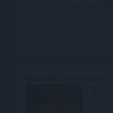
báz
volt a kereslet az ÁKK három hónapos DKJ-aukciójá
kelt el, 6,34%-os átlaghozamon.
(Forrás: OTP Ébresztő)
Nyári ellenőrzések a Balatonnál
– az
Félidőhöz ér
Július elej
vármegyében
A kiemelt a
részt, az ed