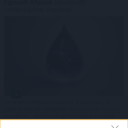
Egyesült Államok
legnagyobb
víztározójának vízszintje
Történelmi mélypontra csökkent a Lake Mead, az
Egyesült Államok legnagyobb víztározójának vízszintje
szombaton – derül ki a vízügyi hatóságok adataiból.