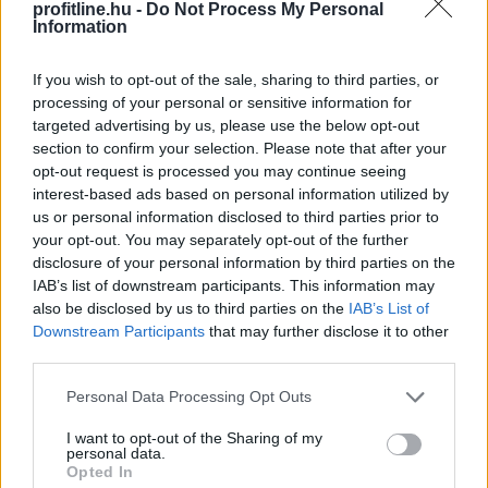
profitline.hu -
Do Not Process My Personal
Information
2026. 08. 09. 09:00
Megosztás:
If you wish to opt-out of the sale, sharing to third parties, or
processing of your personal or sensitive information for
TOVÁBB
targeted advertising by us, please use the below opt-out
section to confirm your selection. Please note that after your
opt-out request is processed you may continue seeing
Keddig tartja fent az extrém hőség miatt
interest-based ads based on personal information utilized by
bevezetett intézkedéseit a Posta
us or personal information disclosed to third parties prior to
your opt-out. You may separately opt-out of the further
disclosure of your personal information by third parties on the
IAB’s list of downstream participants. This information may
also be disclosed by us to third parties on the
IAB’s List of
Downstream Participants
that may further disclose it to other
third parties.
Please note that this website/app uses one or more Google
Personal Data Processing Opt Outs
services and may gather and store information including but
not limited to your visit or usage behaviour. You may click to
I want to opt-out of the Sharing of my
personal data.
grant or deny consent to Google and its third-party tags to
Opted In
use your data for below specified purposes in below Google