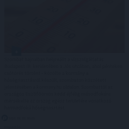
Szombat hajnalban helyreállt a vízszolgáltatás
Budapest III. kerületében a Jós utcában, ahol pénteken
csőtörés történt - közölte a kormány a
hőségriasztásról készült, szombaton közzétett
jelentésében a kormany.hu oldalon. Szombattól az
országos tisztifőorvos kedd éjfélig másodfokúra
mérsékelte az ország egész területére vonatkozó
harmadfokú hőségriasztást.
2026. 08. 09. 00:05
Megosztás: