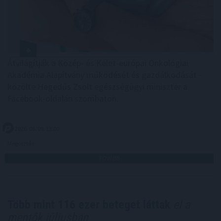
Átvilágítják a Közép- és Kelet-európai Onkológiai
Akadémia Alapítvány működését és gazdálkodását -
közölte Hegedűs Zsolt egészségügyi miniszter a
Facebook-oldalán szombaton.
2026. 08. 09. 13:00
Megosztás:
TOVÁBB
Több mint 116 ezer beteget láttak
el a
mentők júliusban