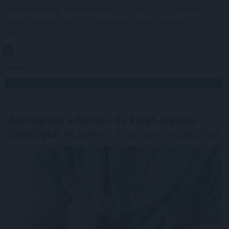
takarékossági intézkedések egy részét - közölte a
higiéniaipapír-gyártó cégcsoport szombaton az MTI-
vel.
2026. 08. 09. 14:00
Megosztás:
TOVÁBB
Átvilágítják a Közép- és Kelet-európai
Onkológiai
Akadémia Alapítvány működését