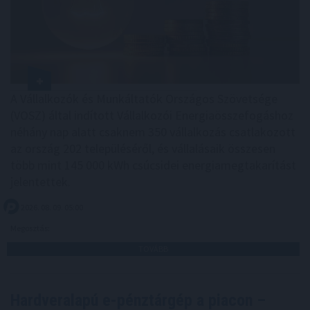
A Vállalkozók és Munkáltatók Országos Szövetsége
(VOSZ) által indított Vállalkozói Energiaösszefogáshoz
néhány nap alatt csaknem 350 vállalkozás csatlakozott
az ország 202 településéről, és vállalásaik összesen
több mint 145 000 kWh csúcsidei energiamegtakarítást
jelentettek.
2026. 08. 09. 05:00
Megosztás:
TOVÁBB
Hardveralapú e-pénztárgép a piacon –