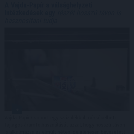
A Vajda-Papír a válsághelyzeti
intézkedések egy
részét hosszú távon is
hasznosítani tudja
Vajda-Papír Csoport egy százalékkal mérsékelheti
fajlagos áramfelhasználását azzal, hogy hosszú távon
is alkalmazza az elmúlt héten ideiglenesen bevezetett