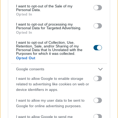
consent section.
I want to opt-out of the Sale of my
Personal Data.
Opted In
A Magyar Posta keddig tartja fent az extrém hőség
I want to opt-out of processing my
miatt ideiglenesen elrendelt intézkedéseit - közölte a
Personal Data for Targeted Advertising.
Opted In
társaság a honlapján szombaton.
I want to opt-out of Collection, Use,
Retention, Sale, and/or Sharing of my
Personal Data that Is Unrelated with the
Purposes for which it was collected.
2026. 08. 09. 08:00
Opted Out
Megosztás:
Google consents
TOVÁBB
I want to allow Google to enable storage
related to advertising like cookies on web or
device identifiers in apps.
185 tonna hal pusztult
el Rétimajorban
I want to allow my user data to be sent to
Google for online advertising purposes.
I want to allow Google to send me