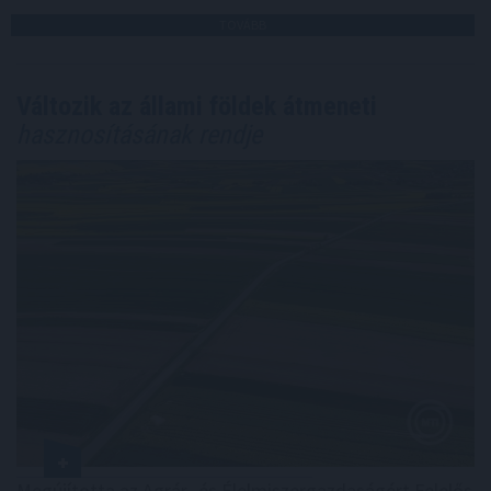
TOVÁBB
Változik az állami földek átmeneti
hasznosításának rendje
Megújította az Agrár- és Élelmiszergazdaságért Felelős