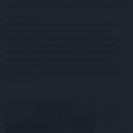
gyümölcsárusokkal szemben
2026. 05. 14. 14:00
Ismét illegális gyümölcsárusokat értek tetten a Nemzeti
Kereskedelmi és Fogyasztóvédelmi Hatóság (NKFH)
ellenőrei más hatóságokkal együttműködve a rendőrség
által biztosított összehangolt ellenőrzési akció során,
ezúttal egy soroksári bevásárlóközpont parkolójában. Az
ellenőrzések célja az illegális közterületi zöldség- és
gyümölcsárusítás visszaszorítása, valamint a fogyasztók
egészségének és a tisztességes piaci szereplők érdekeinek
védelme volt.
A hatóságok
összesen
kilenc árus
mintegy
három tonna