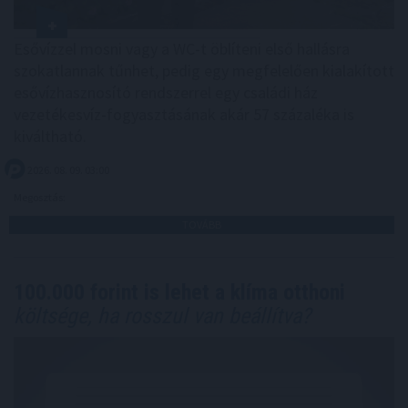
Esővízzel mosni vagy a WC-t öblíteni első hallásra
szokatlannak tűnhet, pedig egy megfelelően kialakított
esővízhasznosító rendszerrel egy családi ház
vezetékesvíz-fogyasztásának akár 57 százaléka is
kiváltható.
2026. 08. 09. 03:00
Megosztás:
TOVÁBB
100.000 forint is lehet a klíma otthoni
költsége, ha rosszul van beállítva?