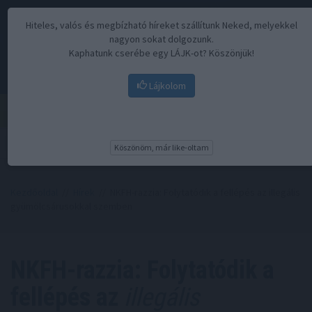
Hiteles, valós és megbízható híreket szállítunk Neked, melyekkel
nagyon sokat dolgozunk.
Kaphatunk cserébe egy LÁJK-ot? Köszönjük!
Lájkolom
Menü
Köszönöm, már like-oltam
Kezdőoldal
//
Hírek
// NKFH-razzia: Folytatódik a fellépés az illegális
gyümölcsárusokkal szemben
NKFH-razzia: Folytatódik a
fellépés az
illegális