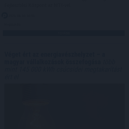
Fejlesztési Központ az MTI-vel.
2026. 08. 09. 06:00
Megosztás:
TOVÁBB
Véget ért az energiavészhelyzet – a
magyar vállalkozások összefogása
több
mint 145 000 kWh csúcsidei megtakarítást
ért el