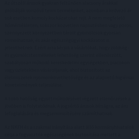
Az útszéli árusok gyakran feltűnően alacsony árakkal
próbálják vonzóvá tenni termékeiket, azonban a kedvező ár
sok esetben komoly kockázatokat rejt. A nem megfelelő
hőmérsékleten, sokszor közvetlen napsütésben vagy poros,
szennyezett környezetben tárolt gyümölcsök gyorsan
romolhatnak, és akár egészségügyi kockázatot is
jelenthetnek. Ezért arra kérjük a vásárlókat, hogy zöldség-
és gyümölcstermékeket lehetőség szerint ellenőrzött,
szabályosan működő kereskedelmi egységekben, piacokon
vagy üzletekben vásároljanak, ahol biztosított az
élelmiszerek nyomonkövethetősége és az alapvető higiéniai
követelmények teljesülése.
A több hatóság együttműködésével végzett ellenőrzések a
jövőben is folytatódnak. A jogsértő árusok bírságra, az áru
lefoglalására és megsemmisítésére számíthatnak.
Az NKFH és a szakmai irányítása alatt álló kormányhivatalok
célja a fogyasztók egészségének biztosítása mellett a