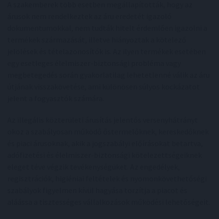
A szakemberek több esetben megállapították, hogy az
árusok nem rendelkeztek az áru eredetét igazoló
dokumentumokkal, nem tudták hitelt érdemlően igazolni a
termékek származását, illetve hiányoztak a kötelező
jelölések és tételazonosítók is. Az ilyen termékek esetében
egy esetleges élelmiszer-biztonsági probléma vagy
megbetegedés során gyakorlatilag lehetetlenné válik az áru
útjának visszakövetése, ami különösen súlyos kockázatot
jelent a fogyasztók számára.
Az illegális közterületi árusítás jelentős versenyhátrányt
okoz a szabályosan működő őstermelőknek, kereskedőknek
és piaci árusoknak, akik a jogszabályi előírásokat betartva,
adófizetési és élelmiszer-biztonsági kötelezettségeiknek
eleget téve végzik tevékenységüket. Az engedélyek,
regisztrációk, higiéniai feltételek és nyomonkövethetőségi
szabályok figyelmen kívül hagyása torzítja a piacot és
aláássa a tisztességes vállalkozások működési lehetőségeit.