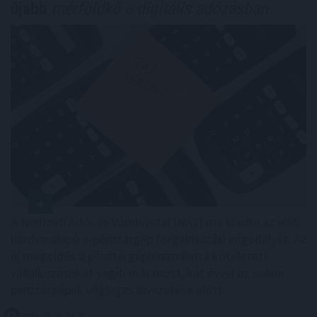
újabb
mérföldkő a digitális adózásban
A Nemzeti Adó- és Vámhivatal (NAV) ma kiadta az első
hardveralapú e-pénztárgép forgalmazási engedélyét. Az
új megoldás a pénztárgéphasználatra kötelezett
vállalkozásokat segíti már most, két évvel az online
pénztárgépek végleges kivezetése előtt.
2026. 08. 09. 04:00