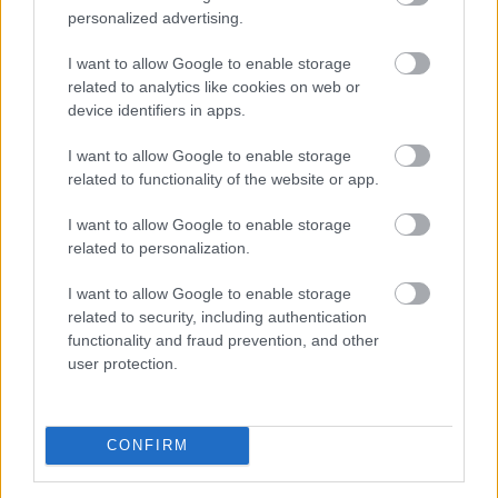
personalized advertising.
I want to allow Google to enable storage
related to analytics like cookies on web or
device identifiers in apps.
I want to allow Google to enable storage
related to functionality of the website or app.
A súlyos vízhiány következtében az Aranyponty
Halászati Zrt. rétimajori és rétszilasi halastavain az
I want to allow Google to enable storage
elmúlt hetekben 185 tonna hal pusztult el, a közvetlen
related to personalization.
állományveszteség értéke megközelíti a 200 millió
I want to allow Google to enable storage
forintot - mondta Lévai Ferenc a társaság
related to security, including authentication
vezérigazgatója az MTI-nek szombaton.
functionality and fraud prevention, and other
user protection.
2026. 08. 09. 07:00
Megosztás:
TOVÁBB
CONFIRM