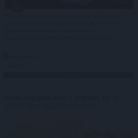
Példa nélkülinek nevezte a gazdasági és energetikai
miniszter szombaton, hogy felmérések szerint a
magyarok 84 százaléka csatlakozott az
energiarendszer terhelésének csökkentéséhez.
2026. 08. 08. 22:00
Megosztás:
TOVÁBB
Újabb nagybank viszi 3 százalék alá
az
Otthon Start lakáshitel kamatát