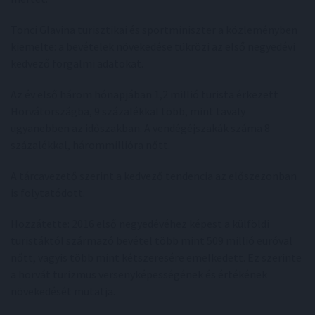
Tonci Glavina turisztikai és sportminiszter a közleményben
kiemelte: a bevételek növekedése tükrözi az első negyedévi
kedvező forgalmi adatokat.
Az év első három hónapjában 1,2 millió turista érkezett
Horvátországba, 9 százalékkal több, mint tavaly
ugyanebben az időszakban. A vendégéjszakák száma 8
százalékkal, hárommillióra nőtt.
A tárcavezető szerint a kedvező tendencia az előszezonban
is folytatódott.
Hozzátette: 2016 első negyedévéhez képest a külföldi
turistáktól származó bevétel több mint 509 millió euróval
nőtt, vagyis több mint kétszeresére emelkedett. Ez szerinte
a horvát turizmus versenyképességének és értékének
növekedését mutatja.