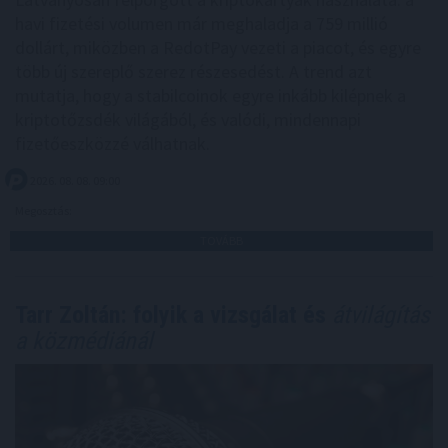
havi fizetési volumen már meghaladja a 759 millió
dollárt, miközben a RedotPay vezeti a piacot, és egyre
több új szereplő szerez részesedést. A trend azt
mutatja, hogy a stabilcoinok egyre inkább kilépnek a
kriptotőzsdék világából, és valódi, mindennapi
fizetőeszközzé válhatnak.
2026. 08. 08. 09:00
Megosztás:
TOVÁBB
Tarr Zoltán: folyik a vizsgálat és
átvilágítás
a közmédiánál