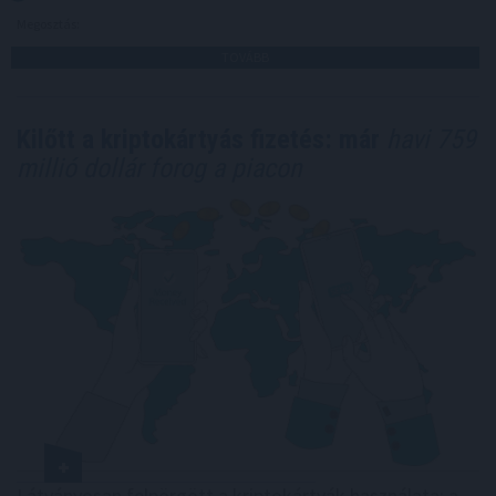
Megosztás:
TOVÁBB
Kilőtt a kriptokártyás fizetés: már
havi 759
millió dollár forog a piacon
Látványosan felpörgött a kriptokártyák használata: a