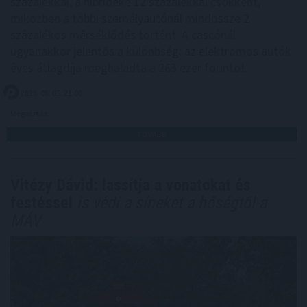
százalékkal, a hibrideké 12 százalékkal csökkent,
miközben a többi személyautónál mindössze 2
százalékos mérséklődés történt. A cascónál
ugyanakkor jelentős a különbség: az elektromos autók
éves átlagdíja meghaladta a 263 ezer forintot.
2026. 08. 05. 21:00
Megosztás:
TOVÁBB
Vitézy Dávid: lassítja a vonatokat és
festéssel
is védi a síneket a hőségtől a
MÁV