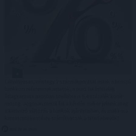
Látványosan, mintegy 2 százalékponttal estek a hosszú
bankközi referenciakamatok, a piaci lakáshitelek
átlagkamata azonban továbbra is 6,4 százalék körül
mozog. Jogosan merül fel a kérdés: mikor jelenik meg
a kedvező változás a bankok ajánlataiban, és mekkora
kamatcsökkentésre számíthatnak a hitelfelvevők?
2026. 08. 06. 09:00