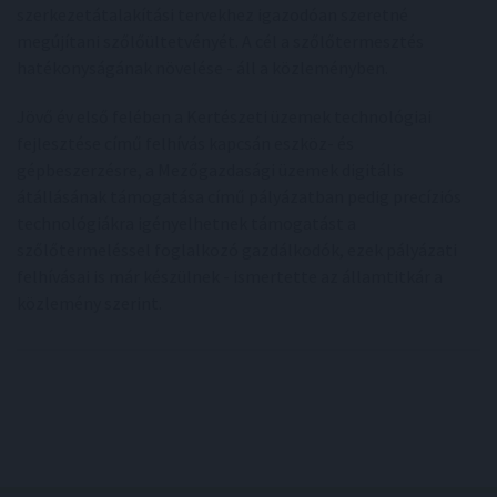
szerkezetátalakítási tervekhez igazodóan szeretné
megújítani szőlőültetvényét. A cél a szőlőtermesztés
hatékonyságának növelése - áll a közleményben.
Jövő év első felében a Kertészeti üzemek technológiai
fejlesztése című felhívás kapcsán eszköz- és
gépbeszerzésre, a Mezőgazdasági üzemek digitális
átállásának támogatása című pályázatban pedig precíziós
technológiákra igényelhetnek támogatást a
szőlőtermeléssel foglalkozó gazdálkodók, ezek pályázati
felhívásai is már készülnek - ismertette az államtitkár a
közlemény szerint.