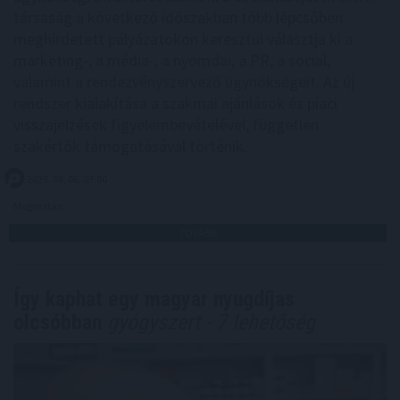
társaság a következő időszakban több lépcsőben
meghirdetett pályázatokon keresztül választja ki a
marketing-, a média-, a nyomdai, a PR, a social,
valamint a rendezvényszervező ügynökségeit. Az új
rendszer kialakítása a szakmai ajánlások és piaci
visszajelzések figyelembevételével, független
szakértők támogatásával történik.
2026. 08. 06. 03:00
Megosztás:
TOVÁBB
Így kaphat egy magyar nyugdíjas
olcsóbban
gyógyszert - 7 lehetőség