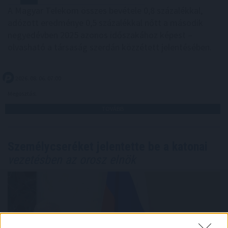
A Magyar Telekom összes bevétele 0,8 százalékkal,
adózott eredménye 0,5 százalékkal nőtt a második
negyedévben 2025 azonos időszakához képest –
olvasható a társaság szerdán közzétett jelentésében.
2026. 08. 06. 07:00
Megosztás:
TOVÁBB
Személycseréket jelentette be a katonai
vezetésben az orosz elnök