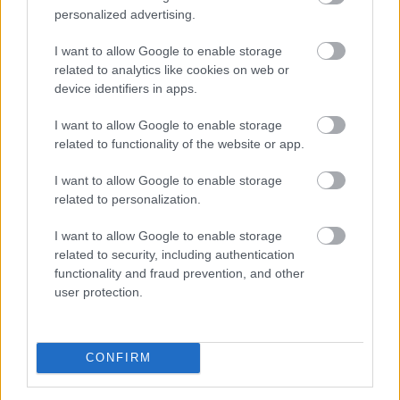
és a lojalitás mögött álló motivációkról.
personalized advertising.
2026. 08. 06. 05:00
I want to allow Google to enable storage
related to analytics like cookies on web or
Megosztás:
device identifiers in apps.
TOVÁBB
I want to allow Google to enable storage
related to functionality of the website or app.
Változás a használtautó-piacon:
I want to allow Google to enable storage
meredeken esik a dízel,
miközben 30%-kal
related to personalization.
nőtt a zöld autók iránti kereslet
I want to allow Google to enable storage
related to security, including authentication
functionality and fraud prevention, and other
user protection.
CONFIRM