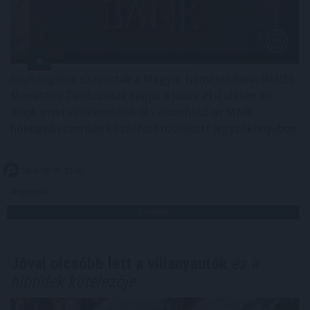
Enyhangúlag szavaztak a Magyar Nemzeti Bank (MNB)
Monetáris Tanácsának tagjai a július 21-i ülésen az
alapkamat csökkentéséről - olvasható az MNB
honlapján szerdán közzétett rövidített jegyzőkönyvben.
2026. 08. 05. 22:00
Megosztás:
TOVÁBB
Jóval olcsóbb lett a villanyautók
és a
hibridek kötelezője