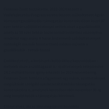
Feldman Zsolt hozzátette, 2022-2024 között a
Vidékfejlesztési Program keretei között működtetett Agrár-
környezetgazdálkodási támogatási konstrukcióban közel 37
ezer hektár szőlőültetvénnyel vettek részt a gazdálkodók,
amely az 58 ezer hektár hazai termőterülethez viszonyítva
rendkívül nagy arány. A hazai árutermelő szőlőültetvények
többségét ma már fenntartható módon művelik a
gazdálkodók - tették hozzá.
Emlékeztetett, a kertészeti kultúrákhoz kapcsolódóan -
melynek része a szőlőágazat is - új ültetvények telepítésére
24,2 milliárd forint igény érkezett be 2024 novemberéig.
Feldman Zsolt felhívta a figyelmet egy másik, az ültetvények
megújítását szolgáló szerkezetátalakítási támogatási
konstrukcióra is, amelynek keretében idén november 30-ig
még benyújthatók a támogatási kérelmek.
Előnyt élvez, aki az idén megújított borvidéki