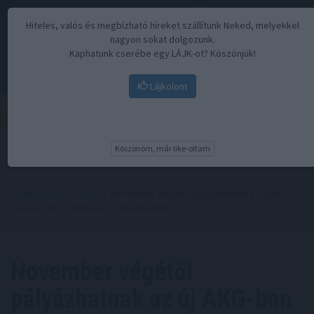
Hiteles, valós és megbízható híreket szállítunk Neked, melyekkel
nagyon sokat dolgozunk.
Kaphatunk cserébe egy LÁJK-ot? Köszönjük!
Lájkolom
Menü
Köszönöm, már like-oltam
Kezdőoldal
//
Hírek
// November végétől pályázhatnak az új AKG-
ban való részvételre a szőlőtermelők
November végétől
pályázhatnak az új AKG-ban