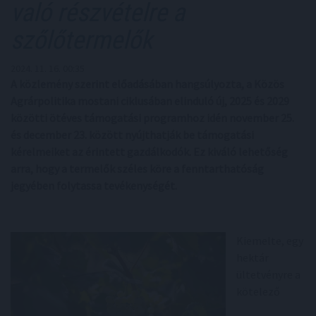
való részvételre a
szőlőtermelők
2024. 11. 16. 00:35
A közlemény szerint előadásában hangsúlyozta, a Közös
Agrárpolitika mostani ciklusában elinduló új, 2025 és 2029
közötti ötéves támogatási programhoz idén november 25.
és december 23. között nyújthatják be támogatási
kérelmeiket az érintett gazdálkodók. Ez kiváló lehetőség
arra, hogy a termelők széles köre a fenntarthatóság
jegyében folytassa tevékenységét.
Kiemelte, egy
hektár
ültetvényre a
kötelező