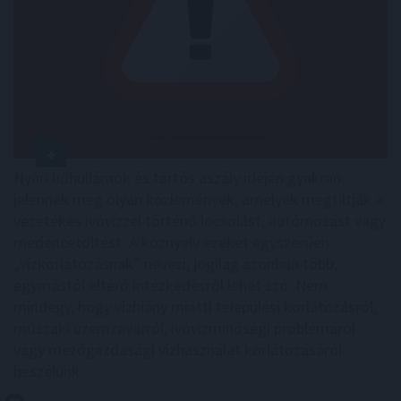
Nyári hőhullámok és tartós aszály idején gyakran
jelennek meg olyan közlemények, amelyek megtiltják a
vezetékes ivóvízzel történő locsolást, autómosást vagy
medencetöltést. A köznyelv ezeket egyszerűen
„vízkorlátozásnak” nevezi, jogilag azonban több,
egymástól eltérő intézkedésről lehet szó. Nem
mindegy, hogy vízhiány miatti települési korlátozásról,
műszaki üzemzavarról, ivóvízminőségi problémáról
vagy mezőgazdasági vízhasználat korlátozásáról
beszélünk.