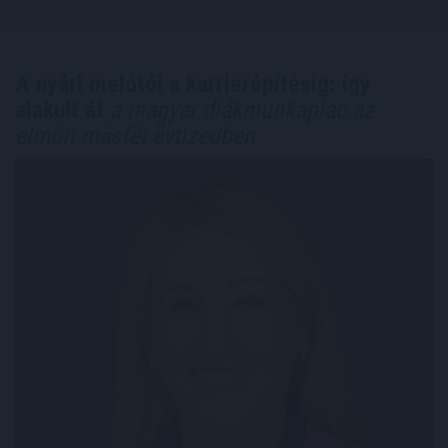
A nyári melótól a karrierépítésig: így
alakult át
a magyar diákmunkapiac az
elmúlt másfél évtizedben