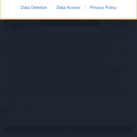
Data Deletion
Data Access
Privacy Policy
Tovább gyorsul a hajtásláncok szerkezeti átalakulása a
hazai használtautó-piacon a Használtautó.hu
legfrissebb, júliusi statisztikái szerint. Egyetlen év alatt
több mint 12,5 ezer érdeklődőt* veszítettek a
dízelüzemű autók, miközben a villamosított
hajtásláncok (tisztán elektromos és hibrid modellek)
iránti vásárlói kereslet több mint 30%-os ugrással
megközelítette a havi 49 ezres határt. A piac alapját
jelentő benzines szegmens változatlanul szilárd bázist
mutat.
2026. 08. 06. 04:00
Megosztás:
TOVÁBB