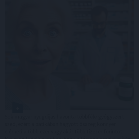
Sok magyar nyugdíjas havonta többféle gyógyszert
szed, ezért a patikában hagyott összeg könnyen
elérheti a több ezer vagy akár több tízezer forintot.
Kevesen tudják azonban, hogy a társadalombiztosítási