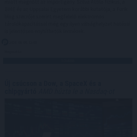
miatt megnőtt az importigény. Szilva Attila fizikus, a
BME és az Uppsalai Egyetem korábbi kutatója, a Furik
blog szerzője szerint megfelelő elektromos
tárolókapacitással még egy ilyen válsághelyzet hatásai
is jelentősen enyhíthetők lennének.
2026. 08. 06. 12:00
Megosztás:
TOVÁBB
Új csúcson a Dow, a SpaceX és a
chipgyártó
AMD húzta le a Nasdaq-ot