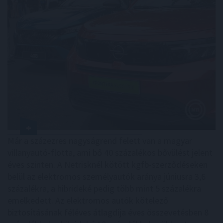
Már a százezres nagyságrend felett van a magyar
villanyautó-flotta, ami bő 40 százalékos bővülést jelent
éves szinten. A Netrisknél kötött kgfb-szerződéseken
belül az elektromos személyautók aránya júniusra 3,6
százalékra, a hibrideké pedig több mint 5 százalékra
emelkedett. Az elektromos autók kötelező
biztosításának féléves átlagdíja éves összevetésben 8