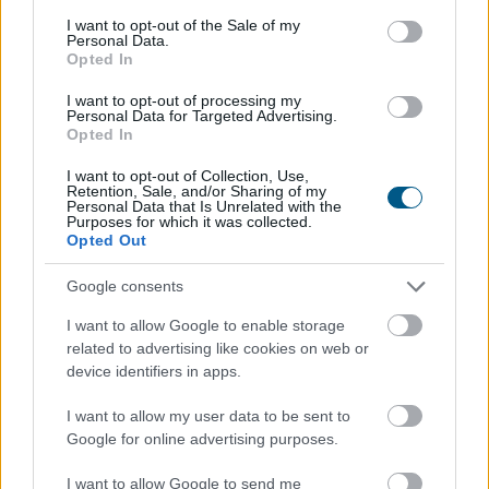
Friss kutatás: rossz sztereotípia, hogy
a
consent section.
I want to opt-out of the Sale of my
magyarok csak az ár alapján döntenek
Personal Data.
Opted In
I want to opt-out of processing my
Personal Data for Targeted Advertising.
Opted In
I want to opt-out of Collection, Use,
Retention, Sale, and/or Sharing of my
Personal Data that Is Unrelated with the
Purposes for which it was collected.
Opted Out
Google consents
I want to allow Google to enable storage
A márkák értékét elsősorban a minőség és a bizalom
related to advertising like cookies on web or
határozza meg, a hűség pedig leginkább a vásárlási
device identifiers in apps.
gyakoriságban és az ajánlási hajlandóságban nyilvánul
I want to allow my user data to be sent to
meg – derül ki a Nitro legfrissebb kutatásából, amely
Google for online advertising purposes.
átfogó képet nyújt a magyar fogyasztók
márkapreferenciáiról, a márkákhoz fűződő viszonyáról
I want to allow Google to send me