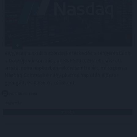
Vegyesen alakult a szerdai kereskedés a tengerentúlon:
a Dow új csúcson zárt, az S&P500 0,2%-ot csúszott
vissza, noha napközben rekordszintre ért, miközben a
Nasdaq Composite négy pluszos nap után először
gyengült, és 0,8%-ot csökkent.
2026. 08. 06. 11:00
Megosztás:
TOVÁBB