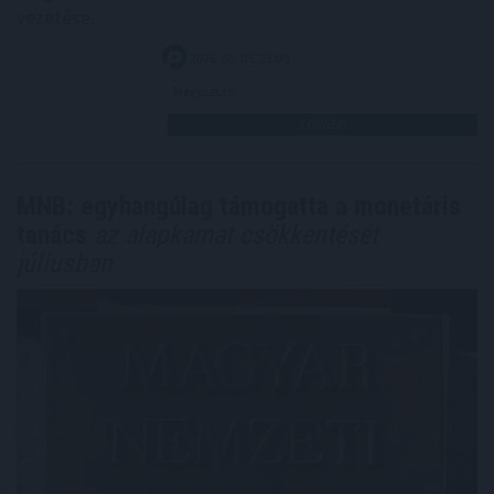
vezetése.
2026. 08. 05. 23:00
Megosztás:
TOVÁBB
MNB: egyhangúlag támogatta a monetáris
tanács
az alapkamat csökkentését
júliusban