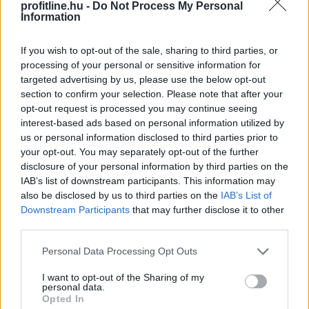
profitline.hu -
Do Not Process My Personal
Information
If you wish to opt-out of the sale, sharing to third parties, or
processing of your personal or sensitive information for
targeted advertising by us, please use the below opt-out
section to confirm your selection. Please note that after your
opt-out request is processed you may continue seeing
interest-based ads based on personal information utilized by
Személycseréket jelentett be az orosz fegyveres erők
us or personal information disclosed to third parties prior to
parancsnoki állományában szerdán Vlagyimir Putyin
your opt-out. You may separately opt-out of the further
elnök.
disclosure of your personal information by third parties on the
IAB’s list of downstream participants. This information may
also be disclosed by us to third parties on the
IAB’s List of
Downstream Participants
that may further disclose it to other
2026. 08. 06. 06:00
third parties.
Megosztás:
Please note that this website/app uses one or more Google
Personal Data Processing Opt Outs
services and may gather and store information including but
TOVÁBB
not limited to your visit or usage behaviour. You may click to
I want to opt-out of the Sharing of my
personal data.
grant or deny consent to Google and its third-party tags to
Opted In
use your data for below specified purposes in below Google