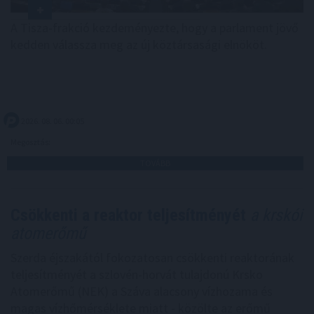
A Tisza-frakció kezdeményezte, hogy a parlament jövő
kedden válassza meg az új köztársasági elnököt.
2026. 08. 06. 00:05
Megosztás:
TOVÁBB
Csökkenti a reaktor teljesítményét
a krskói
atomerőmű
Szerda éjszakától fokozatosan csökkenti reaktorának
teljesítményét a szlovén-horvát tulajdonú Krsko
Atomerőmű (NEK) a Száva alacsony vízhozama és
magas vízhőmérséklete miatt - közölte az erőmű