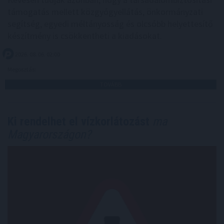
támogatás mellett közgyógyellátás, önkormányzati
segítség, egyedi méltányosság és olcsóbb helyettesítő
készítmény is csökkentheti a kiadásokat.
2026. 08. 06. 02:00
Megosztás:
TOVÁBB
Ki rendelhet el vízkorlátozást
ma
Magyarországon?