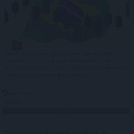
Brazília központi bankja új szabályozással lép fel a
kriptovalutás csalások ellen: 2027. január 1-jétől
bizonyos, 10 000 dollár feletti kriptoátutalásokat akár
24 órára visszatarthatnak a szolgáltatók.
2026. 08. 09. 10:00
Megosztás:
TOVÁBB
Történelmi mélypontra csökkent az