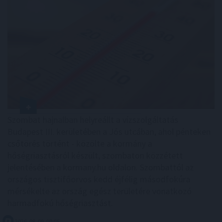
Szombat hajnalban helyreállt a vízszolgáltatás
Budapest III. kerületében a Jós utcában, ahol pénteken
csőtörés történt - közölte a kormány a
hőségriasztásról készült, szombaton közzétett
jelentésében a kormany.hu oldalon. Szombattól az
országos tisztifőorvos kedd éjfélig másodfokúra
mérsékelte az ország egész területére vonatkozó
harmadfokú hőségriasztást.
2026. 08. 09. 00:05