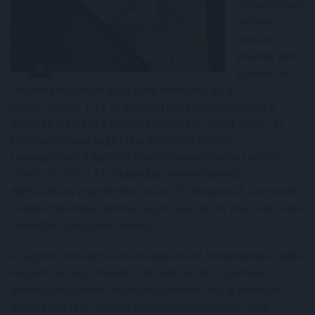
széles körben
elérhető
pályázat
jelenleg nincs
a piacon, de a
vállalkozások előtt így is több lehetőség áll. A
GINOP_PLUSZ-1.2.4-25 kifejezetten a leghátrányosabb
helyzetű régiók és a Szabad Vállalkozási Zónák mikro- és
kisvállalkozásait segíti akár 150 millió forintos
támogatással. A digitális fejlesztésekhez forrást kínáló
DIMOP_PLUSZ-1.2.6-24 pályázat kisebb léptékű
digitalizációs projektekhez biztosít támogatást, ám ennek
beadási határideje október végén lejár, így itt már csak hetek
maradtak a pályázók számára.
A nagyobb volumenű lehetőségek közül kiemelkedik a Jedlik
Ányos Program, amelyet a minisztériumtól származó
információk szerint legkésőbb október végéig kiírnak és
amely több száz milliárd forintos kerettel indul, és az