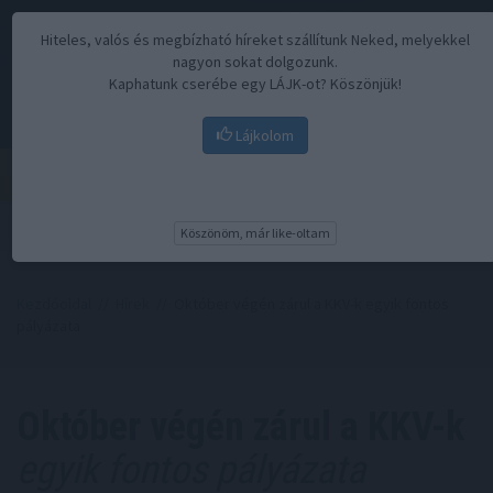
Hiteles, valós és megbízható híreket szállítunk Neked, melyekkel
nagyon sokat dolgozunk.
Kaphatunk cserébe egy LÁJK-ot? Köszönjük!
Lájkolom
Menü
Köszönöm, már like-oltam
Kezdőoldal
//
Hírek
// Október végén zárul a KKV-k egyik fontos
pályázata
Október végén zárul a KKV-k
egyik fontos pályázata