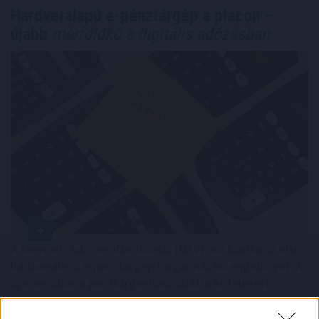
Hardveralapú e-pénztárgép a piacon –
újabb
mérföldkő a digitális adózásban
A Nemzeti Adó- és Vámhivatal (NAV) ma kiadta az első
hardveralapú e-pénztárgép forgalmazási engedélyét. Az
új megoldás a pénztárgéphasználatra kötelezett
vállalkozásokat segíti már most, két évvel az online
pénztárgépek végleges kivezetése előtt.