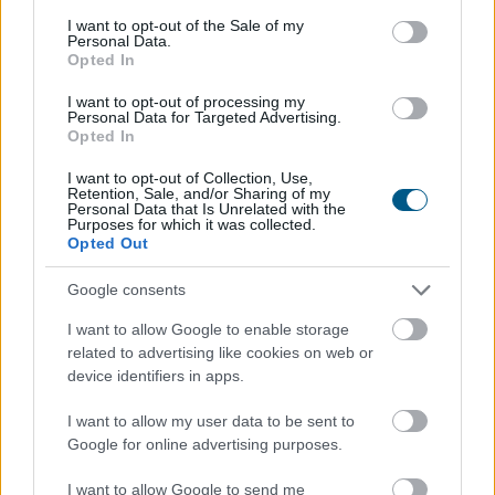
consent section.
I want to opt-out of the Sale of my
Personal Data.
Opted In
Esővízzel mosni vagy a WC-t öblíteni első hallásra
I want to opt-out of processing my
Personal Data for Targeted Advertising.
szokatlannak tűnhet, pedig egy megfelelően kialakított
Opted In
esővízhasznosító rendszerrel egy családi ház
vezetékesvíz-fogyasztásának akár 57 százaléka is
I want to opt-out of Collection, Use,
Retention, Sale, and/or Sharing of my
kiváltható.
Personal Data that Is Unrelated with the
Purposes for which it was collected.
Opted Out
2026. 08. 09. 03:00
Megosztás:
Google consents
TOVÁBB
I want to allow Google to enable storage
related to advertising like cookies on web or
device identifiers in apps.
100.000 forint is lehet a klíma otthoni
költsége, ha rosszul van beállítva?
I want to allow my user data to be sent to
Google for online advertising purposes.
I want to allow Google to send me