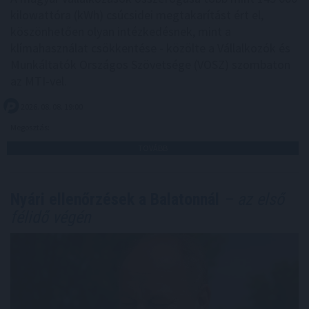
kilowattóra (kWh) csúcsidei megtakarítást ért el,
köszönhetően olyan intézkedésnek, mint a
klímahasználat csökkentése - közölte a Vállalkozók és
Munkáltatók Országos Szövetsége (VOSZ) szombaton
az MTI-vel.
2026. 08. 08. 19:00
Megosztás:
TOVÁBB
Nyári ellenőrzések a Balatonnál
– az első
félidő végén