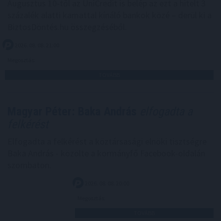
Augusztus 10-től az UniCredit is belép az ezt a hitelt 3
százalék alatti kamattal kínáló bankok közé – derül ki a
BiztosDöntés.hu összegzéséből.
2026. 08. 08. 21:00
Megosztás:
TOVÁBB
Magyar Péter: Baka András
elfogadta a
felkérést
Elfogadta a felkérést a köztársasági elnöki tisztségre
Baka András - közölte a kormányfő Facebook-oldalán
szombaton.
2026. 08. 08. 20:00
Megosztás:
TOVÁBB