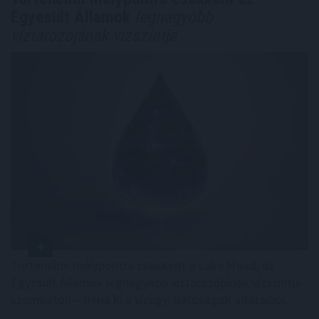
Egyesült Államok
legnagyobb
víztározójának vízszintje
Történelmi mélypontra csökkent a Lake Mead, az
Egyesült Államok legnagyobb víztározójának vízszintje
szombaton – derül ki a vízügyi hatóságok adataiból.