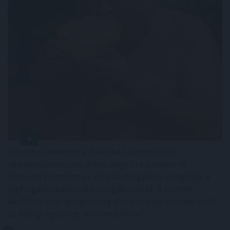
Félidőhöz érkezett a NAV idei balatoni nyári
ellenőrzéssorozata. Július eleje óta a revizorok
Somogy, Veszprém és Zala vármegyében vizsgálják a
legforgalmasabb nyári szolgáltatókat. A kiemelt
akcióban húsz igazgatóság munkatársai vesznek részt,
az eddigi egyenleg: lehetne jobb is!