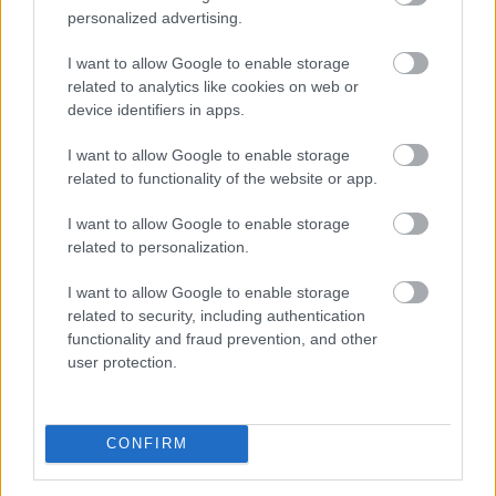
personalized advertising.
I want to allow Google to enable storage
related to analytics like cookies on web or
device identifiers in apps.
I want to allow Google to enable storage
related to functionality of the website or app.
I want to allow Google to enable storage
related to personalization.
I want to allow Google to enable storage
related to security, including authentication
functionality and fraud prevention, and other
user protection.
Egy korszerű háztartási légkondicionáló nem
CONFIRM
feltétlenül számít nagy energiafalónak, ám a helytelen
használat könnyen több tízezer, szélsőséges esetben