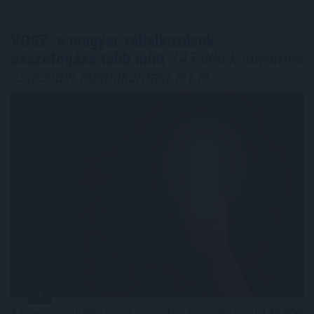
VOSZ: a magyar vállalkozások
összefogása több mint
145 000 kilowattóra
csúcsidei megtakarítást ért el
A magyar vállalkozások összefogása több mint 145 000