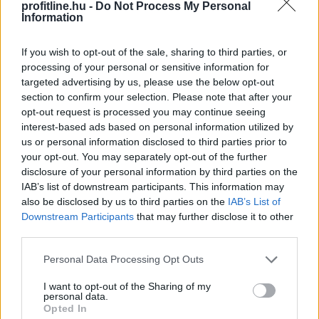
profitline.hu -
Do Not Process My Personal
Information
2026. 08. 09. 04:00
Megosztás:
If you wish to opt-out of the sale, sharing to third parties, or
processing of your personal or sensitive information for
TOVÁBB
targeted advertising by us, please use the below opt-out
section to confirm your selection. Please note that after your
opt-out request is processed you may continue seeing
Esővizet tegyünk
a mosógépbe!
interest-based ads based on personal information utilized by
us or personal information disclosed to third parties prior to
your opt-out. You may separately opt-out of the further
disclosure of your personal information by third parties on the
IAB’s list of downstream participants. This information may
also be disclosed by us to third parties on the
IAB’s List of
Downstream Participants
that may further disclose it to other
third parties.
Please note that this website/app uses one or more Google
Personal Data Processing Opt Outs
services and may gather and store information including but
not limited to your visit or usage behaviour. You may click to
I want to opt-out of the Sharing of my
personal data.
grant or deny consent to Google and its third-party tags to
Opted In
use your data for below specified purposes in below Google