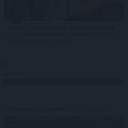
A Magyar Posta keddig tartja fent az extrém hőség
miatt ideiglenesen elrendelt intézkedéseit - közölte a
társaság a honlapján szombaton.
2026. 08. 09. 08:00
Megosztás:
TOVÁBB
185 tonna hal pusztult
el Rétimajorban