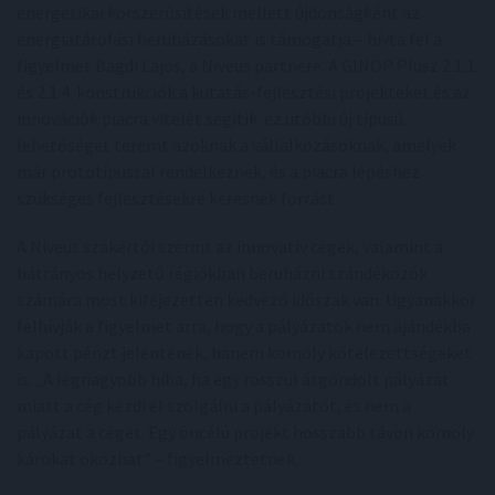
energetikai korszerűsítések mellett újdonságként az
energiatárolási beruházásokat is támogatja – hívta fel a
figyelmet Bagdi Lajos, a Niveus partnere. A GINOP Plusz 2.1.1.
és 2.1.4. konstrukciók a kutatás-fejlesztési projekteket és az
innovációk piacra vitelét segítik: ez utóbbi új típusú
lehetőséget teremt azoknak a vállalkozásoknak, amelyek
már prototípussal rendelkeznek, és a piacra lépéshez
szükséges fejlesztésekre keresnek forrást.
A Niveus szakértői szerint az innovatív cégek, valamint a
hátrányos helyzetű régiókban beruházni szándékozók
számára most kifejezetten kedvező időszak van. Ugyanakkor
felhívják a figyelmet arra, hogy a pályázatok nem ajándékba
kapott pénzt jelentenek, hanem komoly kötelezettségeket
is. „A legnagyobb hiba, ha egy rosszul átgondolt pályázat
miatt a cég kezdi el szolgálni a pályázatot, és nem a
pályázat a céget. Egy öncélú projekt hosszabb távon komoly
károkat okozhat” – figyelmeztetnek.