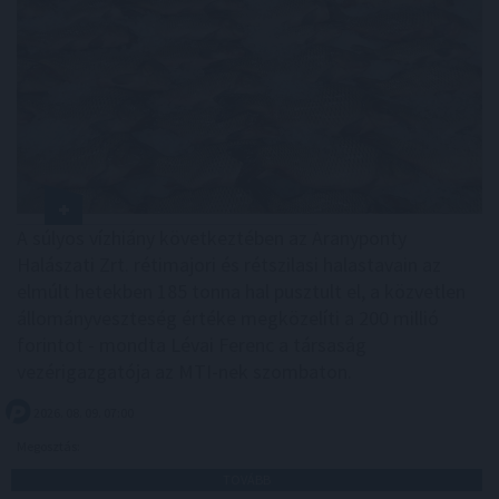
A súlyos vízhiány következtében az Aranyponty
Halászati Zrt. rétimajori és rétszilasi halastavain az
elmúlt hetekben 185 tonna hal pusztult el, a közvetlen
állományveszteség értéke megközelíti a 200 millió
forintot - mondta Lévai Ferenc a társaság
vezérigazgatója az MTI-nek szombaton.
2026. 08. 09. 07:00
Megosztás:
TOVÁBB