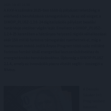
2025. 10. 07. 11:30
A KKV-k számára 2025-ben több új pályázati lehetőség is
elérhető a beruházások támogatására, de az idő sürget: a
DIMOP_PLUSZ-1.2.6-24 digitalizációs pályázat beadási
határideje október végén lejár. Emellett a GINOP_PLUSZ-
1.2.4-25 keretében a hátrányos helyzetű régiók vállalkozásai
akár 150 millió forintos támogatást nyerhetnek el, míg a
hamarosan induló Jedlik Ányos Program több száz milliárd
forintos forrást kínál energetikai korszerűsítésekhez és
energiatárolási beruházásokhoz. Újdonság a GINOP PLUSZ
2.1.4., amely az innovációk piacra vitelét segíti – összegzi a
Niveus.
A Demján
Sándor 1+1
Programhoz
hasonló,