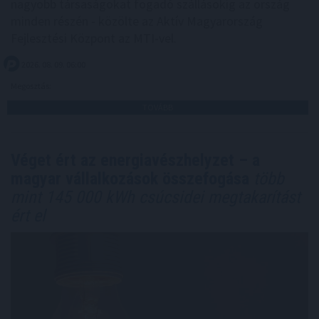
nagyobb társaságokat fogadó szállásokig az ország
minden részén - közölte az Aktív Magyarország
Fejlesztési Központ az MTI-vel.
2026. 08. 09. 06:00
Megosztás:
TOVÁBB
Véget ért az energiavészhelyzet – a
magyar vállalkozások összefogása
több
mint 145 000 kWh csúcsidei megtakarítást
ért el