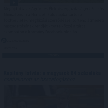
Megújította az Agrár- és Élelmiszergazdaságért Felelős
Minisztérium a Nemzeti Földalapba tartozó
földterületek megbízási szerződéssel történő átmeneti
hasznosításának rendjét - tette közzé a tárca
szombaton a kormány Facebook-oldalán.
2026. 08. 08. 23:00
Megosztás:
TOVÁBB
Kapitány István: a magyarok 84 százaléka
csatlakozott az összefogáshoz