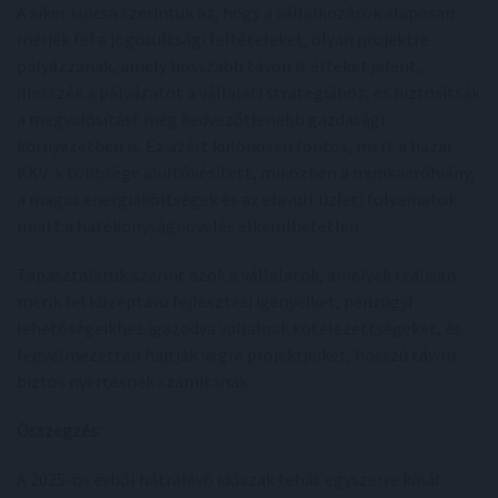
A siker kulcsa szerintük az, hogy a vállalkozások alaposan
mérjék fel a jogosultsági feltételeket, olyan projektre
pályázzanak, amely hosszabb távon is értéket jelent,
illesszék a pályázatot a vállalati stratégiához, és biztosítsák
a megvalósítást még kedvezőtlenebb gazdasági
környezetben is. Ez azért különösen fontos, mert a hazai
KKV-k többsége alultőkésített, miközben a munkaerőhiány,
a magas energiaköltségek és az elavult üzleti folyamatok
miatt a hatékonyságnövelés elkerülhetetlen.
Tapasztalatuk szerint azok a vállalatok, amelyek reálisan
mérik fel középtávú fejlesztési igényeiket, pénzügyi
lehetőségeikhez igazodva vállalnak kötelezettségeket, és
fegyelmezetten hajtják végre projektjeiket, hosszú távon
biztos nyertesnek számítanak.
Összegzés:
A 2025-ös évből hátralévő időszak tehát egyszerre kínál