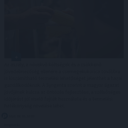
Az aszály, a növekvő költségek és a csökkenő
jövedelmezőség ellenére a csemegekukorica továbbra
is kiszámítható termelési lehetőséget jelenthet a hazai
gazdálkodóknak. A Syngenta szerint a magyar ágazat
jövőjének kulcsa az öntözés fejlesztése, a szélsőséges
időjárást jól viselő fajták használata és a termelési
hatékonyság növelése lehet.
2026. 08. 06. 20:00
Megosztás: