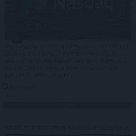
Vegyesen alakult a szerdai kereskedés a tengerentúlon:
a Dow új csúcson zárt, az S&P500 0,2%-ot csúszott
vissza, noha napközben rekordszintre ért, miközben a
Nasdaq Composite négy pluszos nap után először
gyengült, és 0,8%-ot csökkent.
2026. 08. 06. 11:00
Megosztás:
TOVÁBB
Kitart az optimizmus az
európai tőzsdéken