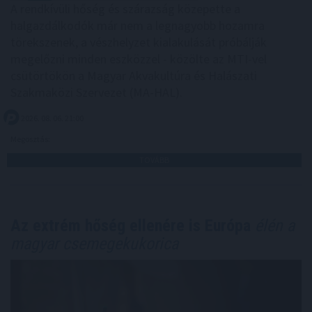
A rendkívüli hőség és szárazság közepette a
halgazdálkodók már nem a legnagyobb hozamra
törekszenek, a vészhelyzet kialakulását próbálják
megelőzni minden eszközzel - közölte az MTI-vel
csütörtökön a Magyar Akvakultúra és Halászati
Szakmaközi Szervezet (MA-HAL).
2026. 08. 06. 21:00
Megosztás:
TOVÁBB
Az extrém hőség ellenére is Európa
élén a
magyar csemegekukorica