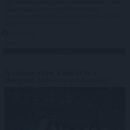
BME és az Uppsalai Egyetem korábbi kutatója, a Furik
blog szerzője szerint megfelelő elektromos
tárolókapacitással még egy ilyen válsághelyzet hatásai
is jelentősen enyhíthetők lennének.
2026. 08. 06. 12:00
Megosztás:
TOVÁBB
Új csúcson a Dow, a SpaceX és a
chipgyártó
AMD húzta le a Nasdaq-ot