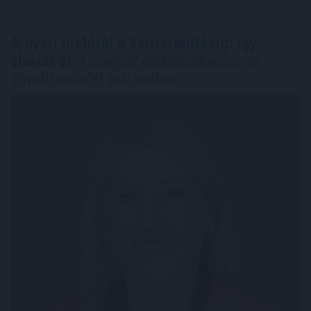
A nyári melótól a karrierépítésig: így
alakult át
a magyar diákmunkapiac az
elmúlt másfél évtizedben