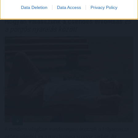
Data Deletion
Data Access
Privacy Policy
Hogyan válasszunk a csendes elvonulás
és
a pörgős nyaralás között
A modern világban mindannyian érezzük a folyamatos
online jelenlét és a mindennapi stressz terhét. Az