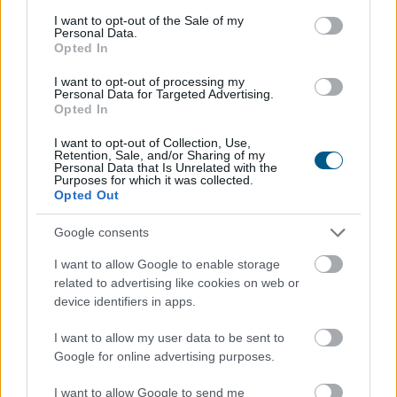
Megosztás:
consent section.
I want to opt-out of the Sale of my
TOVÁBB
Personal Data.
Opted In
I want to opt-out of processing my
Az aszály már a magyar vállalatokat
és a
Personal Data for Targeted Advertising.
Opted In
forint árfolyamát is sújtja
I want to opt-out of Collection, Use,
Retention, Sale, and/or Sharing of my
Personal Data that Is Unrelated with the
Purposes for which it was collected.
Opted Out
Google consents
I want to allow Google to enable storage
related to advertising like cookies on web or
device identifiers in apps.
I want to allow my user data to be sent to
Google for online advertising purposes.
I want to allow Google to send me