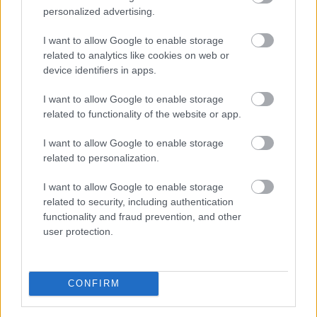
A 2026-os rendkívüli nyári aszály már messze túlmutat
personalized advertising.
a mezőgazdaság problémáin. Egyre inkább
makrogazdasági kockázattá válik. A Duna budapesti
I want to allow Google to enable storage
related to analytics like cookies on web or
vízszintje történelmi mélységbe süllyedt, ami
device identifiers in apps.
ellehetetlenítette a hajózást, a hűtővíz hiánya pedig
arra kényszerítette a paksi atomerőművet, hogy
I want to allow Google to enable storage
termelését a minimális szintre csökkentse. A közútra
related to functionality of the website or app.
terelt áruszállítás és a hazai villamosenergia-termelés
visszaesése a rekordközeli nyári fogyasztás mellett
I want to allow Google to enable storage
jelentősen növeli az energiaimportot. Ez újabb inflációs
related to personalization.
nyomást okozhat, ami megnehezítheti a Magyar
I want to allow Google to enable storage
Nemzeti Bank számára a kamatcsökkentési ciklus
related to security, including authentication
folytatását és a forintra is kedvezőtlen hatással lehet -
functionality and fraud prevention, and other
áll a nemzetközi fizetések és devizapiaci megoldások
user protection.
szakértője, az AKCENTA CZ legfrissebb elemzésében.
2026. 08. 06. 17:00
CONFIRM
Megosztás:
TOVÁBB