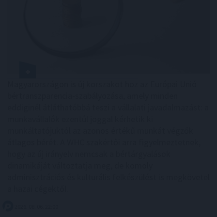
Magyarországon is új korszakot hoz az Európai Unió
bértranszparencia-szabályozása, amely minden
eddiginél átláthatóbbá teszi a vállalati javadalmazást: a
munkavállalók ezentúl joggal kérhetik ki
munkáltatójuktól az azonos értékű munkát végzők
átlagos bérét. A WHC szakértői arra figyelmeztetnek,
hogy az új irányelv nemcsak a bértárgyalások
dinamikáját változtatja meg, de komoly
adminisztrációs és kulturális felkészülést is megkövetel
a hazai cégektől.
2026. 08. 06. 22:00