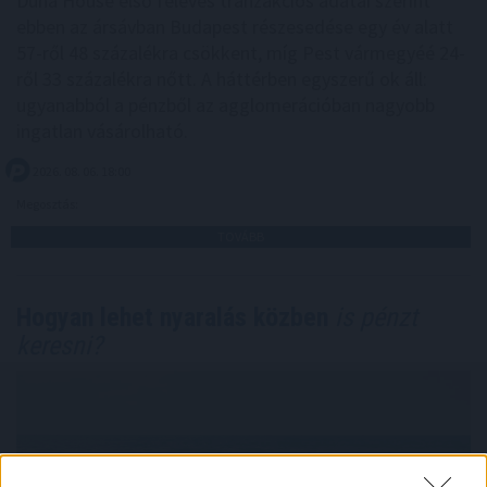
Duna House első féléves tranzakciós adatai szerint
ebben az ársávban Budapest részesedése egy év alatt
57-ről 48 százalékra csökkent, míg Pest vármegyéé 24-
ről 33 százalékra nőtt. A háttérben egyszerű ok áll:
ugyanabból a pénzből az agglomerációban nagyobb
ingatlan vásárolható.
2026. 08. 06. 18:00
Megosztás:
TOVÁBB
Hogyan lehet nyaralás közben
is pénzt
keresni?