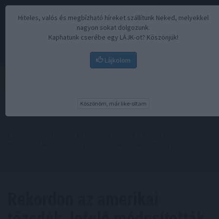
Hiteles, valós és megbízható híreket szállítunk Neked, melyekkel
nagyon sokat dolgozunk.
Kaphatunk cserébe egy LÁJK-ot? Köszönjük!
Lájkolom
Menü
Köszönöm, már like-oltam
Kezdőoldal
//
Hírek
// Rekordon az amerikai tőzsdék, lefelé
módosították az első negyedéves GDP-t, fokozódtak a fogyasztói
árak
Rekordon az amerikai
tőzsdék, lefelé módosították