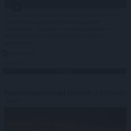
A Duna Paksnál az elmúlt 24 órában négy centimétert
emelkedett, az emelkedő tendencia tovább
folytatódott - olvasható a kormany.hu oldalon a
hőségriasztásról csütörtök délelőtt közzétett
jelentésében.
2026. 08. 06. 14:00
Megosztás:
TOVÁBB
Fizetésképtelenséget jelentett
a Robinson
Tours