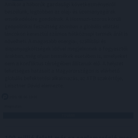
Amikor a háborúk gazdasági következményeiről
beszélünk, legtöbben az olaj- és üzemanyagárak
emelkedésére gondolnak. A Hormuzi-szoros körüli
geopolitikai feszültség azonban a globális ellátási
láncokon keresztül számos hétköznapi termék árát is
növelheti. A magasabb energia-, szállítási és
alapanyagköltségek idővel megjelennek a fogyasztói
árakban, még olyan termékek esetében is, amelyeket
nem a konfliktus térségében állítanak elő. A helyzet
lehetséges hatásait a Magyarországon is elérhető
globális befektetési alkalmazás, az XTB szakértője,
Leisztner Dávid elemezte.
2026. 08. 06. 19:00
Megosztás:
TOVÁBB