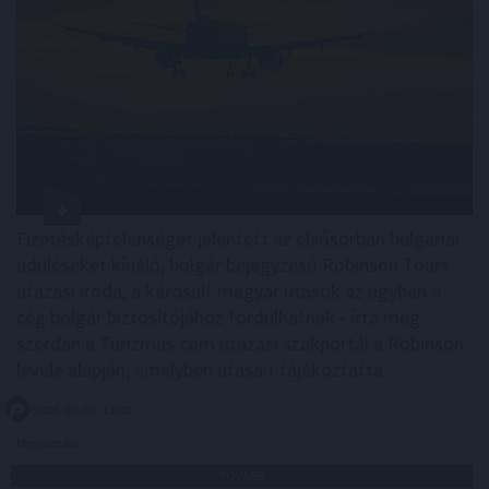
Fizetésképtelenséget jelentett az elsősorban bulgáriai
üdüléseket kínáló, bolgár bejegyzésű Robinson Tours
utazási iroda, a károsult magyar utasok az ügyben a
cég bolgár biztosítójához fordulhatnak - írta meg
szerdán a Turizmus.com utazási szakportál a Robinson
levele alapján, amelyben utasait tájékoztatta.
2026. 08. 06. 13:00
Megosztás:
TOVÁBB