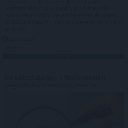
visszafogták vízfelhasználásukat is a tagoktól
beérkezett információk alapján, ez a felhasználás-
csökkentés az országosan elért eredmények mintegy
25 százalékát teszi ki - közölte a szervezet csütörtökön
az MTI-vel.
2026. 08. 06. 23:00
Megosztás:
TOVÁBB
Így változtatja meg a fizetésemelési
tárgyalásokat a bértranszparencia