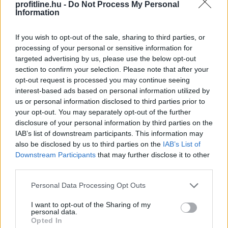
profitline.hu -
Do Not Process My Personal
Information
If you wish to opt-out of the sale, sharing to third parties, or
processing of your personal or sensitive information for
targeted advertising by us, please use the below opt-out
section to confirm your selection. Please note that after your
opt-out request is processed you may continue seeing
interest-based ads based on personal information utilized by
A nyaralás hagyományosan a munkától való elszakadás
us or personal information disclosed to third parties prior to
időszaka, a digitális gazdaság azonban alaposan átírta
your opt-out. You may separately opt-out of the further
ezt a képet. Ma már több olyan bevételi lehetőség
disclosure of your personal information by third parties on the
létezik, amelyhez elegendő egy laptop,
IAB’s list of downstream participants. This information may
also be disclosed by us to third parties on the
IAB’s List of
internetkapcsolat és naponta néhány szabad óra. A cél
Downstream Participants
that may further disclose it to other
persze nem az, hogy a pihenés második műszakká
third parties.
változzon, hanem az, hogy az utazás mellett is
maradjon egy kiszámítható vagy legalább kiegészítő
Please note that this website/app uses one or more Google
Personal Data Processing Opt Outs
services and may gather and store information including but
jövedelem.
not limited to your visit or usage behaviour. You may click to
I want to opt-out of the Sharing of my
personal data.
2026. 08. 06. 17:15
grant or deny consent to Google and its third-party tags to
Opted In
use your data for below specified purposes in below Google