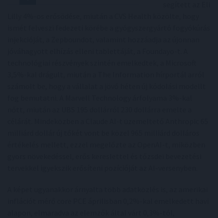
segített az Eli
Lilly 4%-os erősödése, miután a CVS Health közölte, hogy
ismét felveszi fedezeti körébe a gyógyszergyártó fogyókúrás
injekcióját, a Zepboundot, valamint hozzáadja az újonnan
jóváhagyott elhízás elleni tablettáját, a Foundayo-t. A
technológiai részvények szintén emelkedtek, a Microsoft
3,5%-kal drágult, miután a The Information hírportál arról
számolt be, hogy a vállalat a jövő héten új kódolási modellt
fog bemutatni. A Marvell Technology árfolyama 3%-kal
nőtt, miután az UBS 195 dollárról 230 dollárra emelte a
célárát. Mindeközben a Claude AI-t üzemeltető Anthropic 65
milliárd dollár új tőkét vont be közel 965 milliárd dolláros
értékelés mellett, ezzel megelőzte az OpenAI-t, miközben
gyors növekedéssel, erős kereslettel és tőzsdei bevezetési
tervekkel igyekszik erősíteni pozícióját az AI-versenyben.
A képet ugyanakkor árnyalta több adatközlés is, az amerikai
inflációt mérő core PCE áprilisban 0,2%-kal emelkedett havi
alapon, elmaradva az elemzők által várt 0,3%-tól,