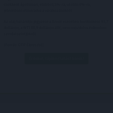
csökkent áprilisban, előbbi 0,5%-ra, utóbbi 0%-ra,
jelentősen elmaradva a várakozásoktól.
Az olaj határidős jegyzése a Brent esetében hordónként 93,7
dolláron, a WTI 88,9 dolláron állt, nem mozdulva érdemben
szerdai szintjükről.
(Forrás: OTP Ébresztő)
Érdekel, tájékoztatást kérek!