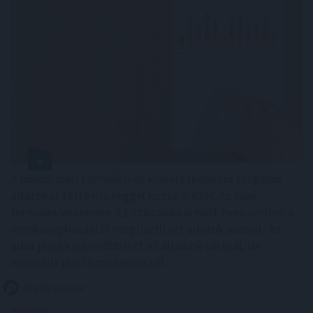
A júniusi ipari termelési és kiskereskedelmi forgalmi
adatokat tette ma reggel közzé a KSH. Az ipari
termelés volumene 4,1 százalékkal nőtt éves szinten a
munkanaphatástól megtisztított adatok szerint. Az
adat jóval kedvezőbb lett az általunk vártnál, de
elmaradt piaci konszenzustól.
2026. 08. 06. 16:00
Megosztás: