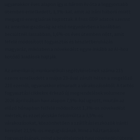
ugyanakkor éves alapon így is három év óta a leggyorsabb
ütemben emelkedett, 3,3%-kal, amit az iráni háború miatt
megugró energiaárak hajtottak. A friss GDP adatok szerint
az amerikai gazdaság az első negyedévben a korábban
becsültnél lassabban, 1,6%-os éves ütemben nőtt, amit
lefelé módosított fogyasztás és készletberuházás
magyaráz, miközben a növekedést egyre inkább az AI-hoz
kötődő kiadások hajtják.
Az amerikai új munkanélküli segélykérelmek száma 215
ezerre emelkedett a május 23-ával zárult héten a megelőző
210 ezerről, ugyanakkor elmaradt a várakozásoktól. A tartós
fogyasztási cikkekre érkező új megrendelések volumene
2026 áprilisában havi alapon 7,9%-kal ugrott, miután az
előző hónapban felfelé módosított 1,3%-os növekedést
mértek, és ezzel jócskán felülmúlta a 3,5%-os
várakozásokat, köszönhetően a szállítási eszközök iránti
kereslet 21,5%-os megugrásának. Mind a háztartások
fogyasztásának, mind a bevételeinek havi növekedési üteme