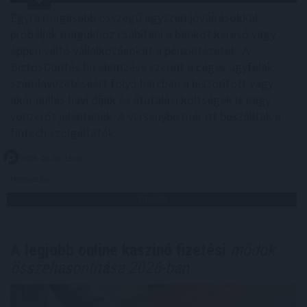
Egyre magasabb összegű egyszeri jóváírásokkal
próbálják magukhoz csábítani a bankot kereső vagy
éppen váltó vállalkozásokat a pénzintézetek. A
BiztosDöntés.hu elemzése szerint a céges ügyfelek
számlavezetéséért folyó harcban a leszorított vagy
akár nullás havi díjak és átutalási költségek is nagy
vonzerőt jelentenek. A versenybe már itt beszálltak a
fintech szolgáltatók.
2026. 08. 06. 15:00
Megosztás:
TOVÁBB
A legjobb online kaszinó fizetési
módok
összehasonlítása 2026-ban