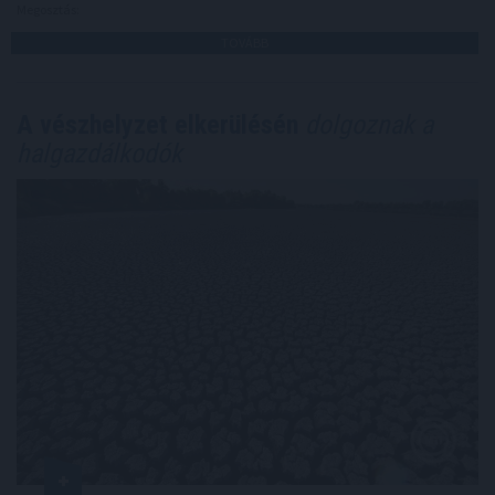
Megosztás:
TOVÁBB
A vészhelyzet elkerülésén
dolgoznak a
halgazdálkodók