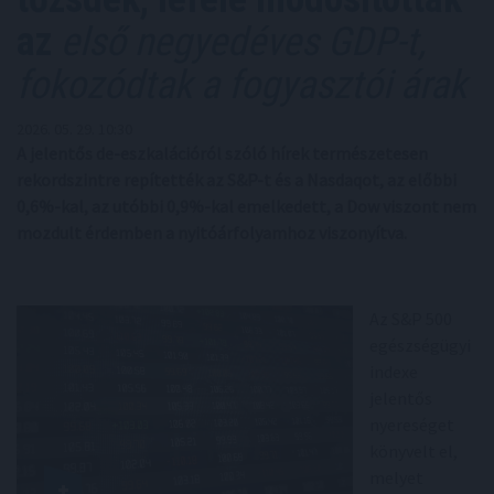
az
első negyedéves GDP-t,
fokozódtak a fogyasztói árak
2026. 05. 29. 10:30
A jelentős de-eszkalációról szóló hírek természetesen
rekordszintre repítették az S&P-t és a Nasdaqot, az előbbi
0,6%-kal, az utóbbi 0,9%-kal emelkedett, a Dow viszont nem
mozdult érdemben a nyitóárfolyamhoz viszonyítva.
Az S&P 500
egészségügyi
indexe
jelentős
nyereséget
könyvelt el,
melyet