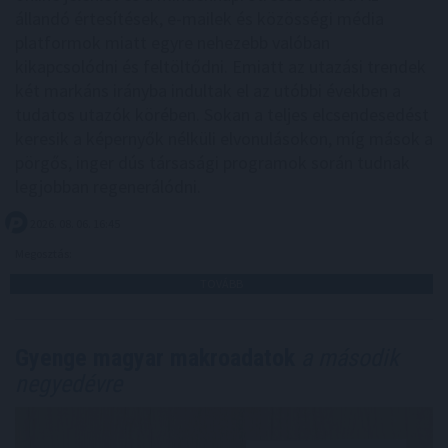
állandó értesítések, e-mailek és közösségi média
platformok miatt egyre nehezebb valóban
kikapcsolódni és feltöltődni. Emiatt az utazási trendek
két markáns irányba indultak el az utóbbi években a
tudatos utazók körében. Sokan a teljes elcsendesedést
keresik a képernyők nélküli elvonulásokon, míg mások a
pörgős, inger dús társasági programok során tudnak
legjobban regenerálódni.
2026. 08. 06. 16:45
Megosztás:
TOVÁBB
Gyenge magyar makroadatok
a második
negyedévre