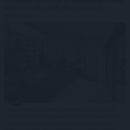
100 millió felett már az agglomeráció nyer,
kifelé
tolódik a drágább ingatlanok
kereslete
Átrendeződik a drágább ingatlanok földrajza: a 100
millió forint feletti ingatlanok iránti kereslet a főváros
helyett egyre inkább az agglomeráció felé fordul. A