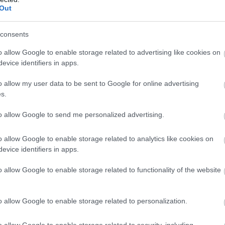
9:00
Megosztás:
TOVÁBB
Out
consents
miatt
bevezetett intézkedéseit a Posta
o allow Google to enable storage related to advertising like cookies on
sta keddig tartja fent az extrém hőség miatt
evice identifiers in apps.
 elrendelt intézkedéseit - közölte a társaság a
o allow my user data to be sent to Google for online advertising
szombaton.
s.
to allow Google to send me personalized advertising.
8:00
Megosztás:
TOVÁBB
o allow Google to enable storage related to analytics like cookies on
evice identifiers in apps.
o allow Google to enable storage related to functionality of the website
ban
zhiány következtében az Aranyponty Halászati Zrt.
o allow Google to enable storage related to personalization.
s rétszilasi halastavain az elmúlt hetekben 185 tonna
t el, a közvetlen állományveszteség értéke
o allow Google to enable storage related to security, including