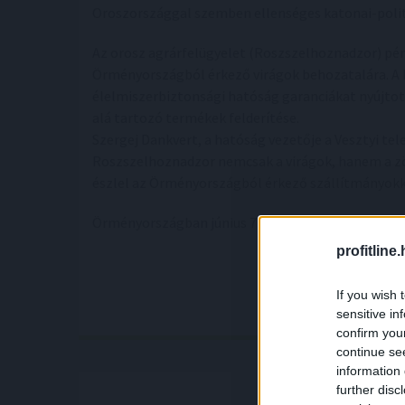
Oroszországgal szemben ellenséges katonai-politi
Az orosz agrárfelügyelet (Roszszelhoznadzor) pén
Örményországból érkező virágok behozatalára. A 
élelmiszerbiztonsági hatóság garanciákat nyújtot
alá tartozó termékek felderítése.
Szergej Dankvert, a hatóság vezetője a Vesztyi te
Roszszelhoznadzor nemcsak a virágok, hanem a z
észlel az Örményországból érkező szállítmányokk
Örményországban június 7-én parlamenti választá
profitline
If you wish 
sensitive in
confirm you
continue se
information 
further disc