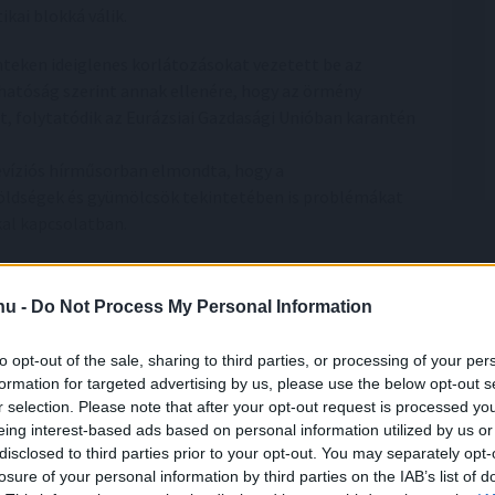
kai blokká válik.
teken ideiglenes korlátozásokat vezetett be az
hatóság szerint annak ellenére, hogy az örmény
t, folytatódik az Eurázsiai Gazdasági Unióban karantén
levíziós hírműsorban elmondta, hogy a
öldségek és gyümölcsök tekintetében is problémákat
al kapcsolatban.
sokat tartanak.
.hu -
Do Not Process My Personal Information
to opt-out of the sale, sharing to third parties, or processing of your per
formation for targeted advertising by us, please use the below opt-out s
r selection. Please note that after your opt-out request is processed y
eing interest-based ads based on personal information utilized by us or
disclosed to third parties prior to your opt-out. You may separately opt-
losure of your personal information by third parties on the IAB’s list of