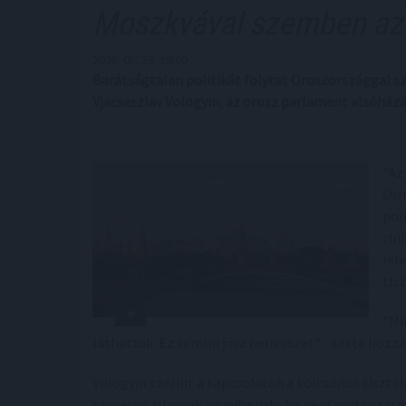
Moszkvával szemben az
2026. 05. 23. 19:00
Barátságtalan politikát folytat Oroszországgal s
Vjacseszlav Vologyin, az orosz parlament alsóház
"Az
Örm
pol
cin
leh
tis
"Mi
láthattuk. Ez semmi jóra nem vezet" - tette hozzá
Vologyin szerint a kapcsolatok a kölcsönös tiszt
szuverén államok ügyeibe való be nem avatkozáso