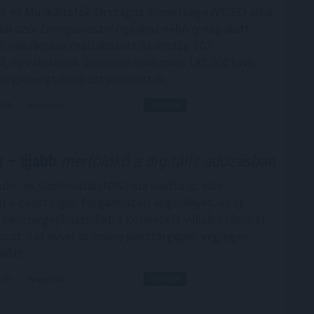
ók és Munkáltatók Országos Szövetsége (VOSZ) által
llalkozói Energiaösszefogáshoz néhány nap alatt
 vállalkozás csatlakozott az ország 202
ől, és vállalásaik összesen több mint 145 000 kWh
nergiamegtakarítást jelentettek.
5:00
Megosztás:
TOVÁBB
 – újabb
mérföldkő a digitális adózásban
dó- és Vámhivatal (NAV) ma kiadta az első
ú e-pénztárgép forgalmazási engedélyét. Az új
pénztárgéphasználatra kötelezett vállalkozásokat
most, két évvel az online pénztárgépek végleges
lőtt.
4:00
Megosztás:
TOVÁBB