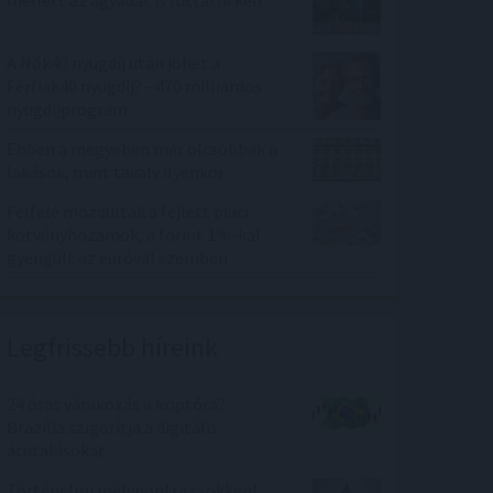
mellett az agyadat is futtatni kell
A Nők40 nyugdíj után jöhet a
Férfiak40 nyugdíj? - 470 milliárdos
nyugdíjprogram
Ebben a megyében már olcsóbbak a
lakások, mint tavaly ilyenkor
Felfelé mozdultak a fejlett piaci
kötvényhozamok, a forint 1%-kal
gyengült az euróval szemben
Legfrissebb híreink
24 órás várakozás a kriptóra?
Brazília szigorítja a digitális
átutalásokat
Történelmi mélypontra csökkent