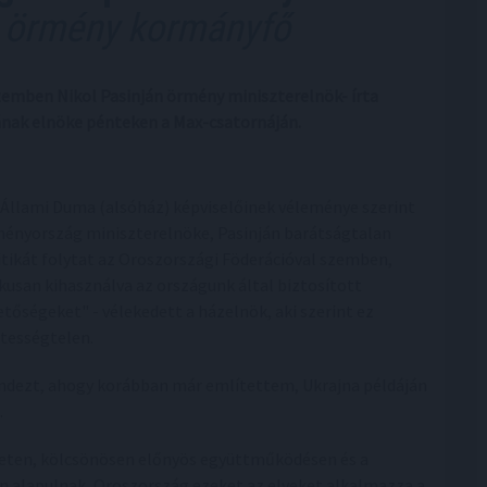
 örmény kormányfő
zemben Nikol Pasinján örmény miniszterelnök- írta
ának elnöke pénteken a Max-csatornáján.
 Állami Duma (alsóház) képviselőinek véleménye szerint
ényország miniszterelnöke, Pasinján barátságtalan
itikát folytat az Oroszországi Föderációval szemben,
ikusan kihasználva az országunk által biztosított
etőségeket" - vélekedett a házelnök, aki szerint ez
ztességtelen.
ndezt, ahogy korábban már említettem, Ukrajna példáján
.
eleten, kölcsönösen előnyös együttműködésen és a
n alapulnak, Oroszország ezeket az elveket alkalmazza a