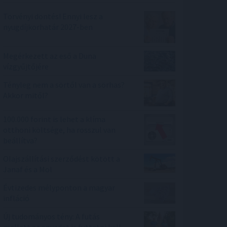
Törvényi döntés! Ennyi lesz a
nyugdíjkorhatár 2027-ben
Megérkezett az eső a Duna
vízgyűjtőjére
Tényleg nem a sörtől van a sörhas?
Akkor mitől?
100.000 forint is lehet a klíma
otthoni költsége, ha rosszul van
beállítva?
Olajszállítási szerződést kötött a
Janaf és a Mol
Évtizedes mélyponton a magyar
infláció
Új tudományos tény: A futás