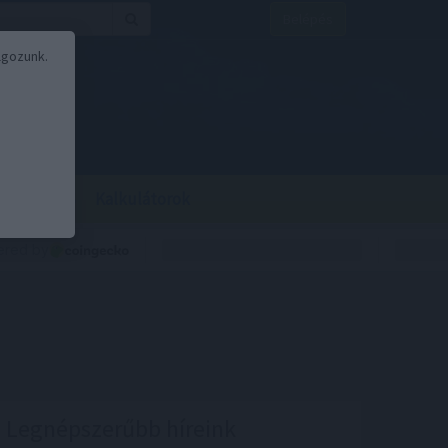
Belépés
lgozunk.
BOR
BIRS
Kalkulátorok
Legnépszerűbb híreink