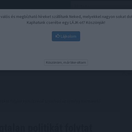
, valós és megbízható híreket szállítunk Neked, melyekkel nagyon sokat do
Kaphatunk cserébe egy LÁJK-ot? Köszönjük!
Lájkolom
Nyugdíj
Biztosítási befektetések
BU
Köszönöm, már like-oltam
litikát folytat Moszkvával szemben az örmény kormányfő
talan politikát folytat