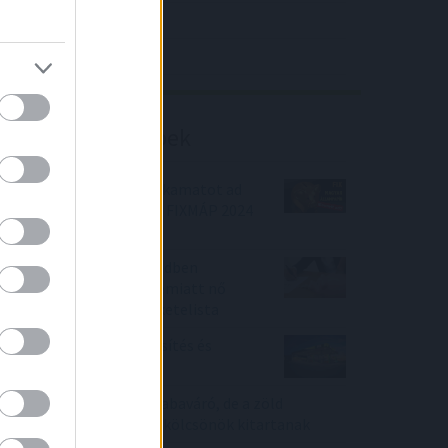
4IG elemzés
Richter elemzés
Befektetési tippek
Új Állampír! Mennyi fix kamatot ad
most a Fix Állampapír? FIXMÁP 2024
Q4
A moratórium után rendben
fizetünk, de nem csak emiatt nő
moderáltan a banki feketelista
MOL: részvény felminősítés és
célármódosítás
Mélypontra zuhant a babaváró, de a zöld
hitelekkel fűtött lakáskölcsönök kitartanak