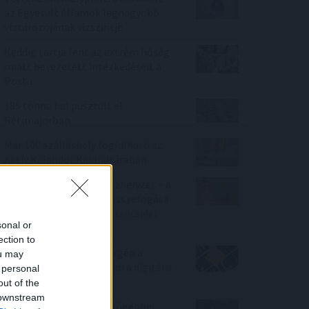
az Egyesült Államok legnagyobb
víztározójának vízszintje
Keddig tartja fent az extrém hőség
miatt bevezetett intézkedéseit a
Posta
185 tonna hal pusztult el
Rétimajorban
Már 100 szálláshely foglalható az
Aktív Kalandor Kalandtárában
Véget ért az energiavészhelyzet – a
magyar vállalkozások összefogása
több mint 145 000 kWh csúcsidei
sonal or
megtakarítást ért el
ection to
Hardveralapú e-pénztárgép a
ou may
piacon – újabb mérföldkő a digitális
 personal
adózásban
out of the
 downstream
Esővizet tegyünk a mosógépbe!