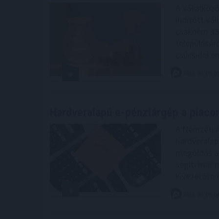
A Vállalkoz
indított Vá
csaknem 350
településér
csúcsidei e
2026. 08. 09. 0
Hardveralapú e-pénztárgép a piacon
A Nemzeti A
hardveralap
megoldás a 
segíti már 
kivezetése e
2026. 08. 09. 0