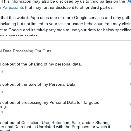
. This information may also be disclosed by us to third parties on the
IA
ia
szigorítja a digitális átutalásokat
Participants
that may further disclose it to other third parties.
ponti bankja új szabályozással lép fel a kriptovalutás
 that this website/app uses one or more Google services and may gath
en: 2027. január 1-jétől bizonyos, 10 000 dollár feletti
including but not limited to your visit or usage behaviour. You may click 
lásokat akár 24 órára visszatarthatnak a
 to Google and its third-party tags to use your data for below specifi
k.
ogle consent section.
l Data Processing Opt Outs
0:00
Megosztás:
TOVÁBB
o opt-out of the Sharing of my personal data.
In
 Egyesült Államok
legnagyobb
o opt-out of the Sale of my Personal Data.
In
mélypontra csökkent a Lake Mead, az Egyesült
nagyobb víztározójának vízszintje szombaton – derül
to opt-out of processing my Personal Data for Targeted
ing.
 hatóságok adataiból.
In
o opt-out of Collection, Use, Retention, Sale, and/or Sharing
ersonal Data that Is Unrelated with the Purposes for which it
lected.