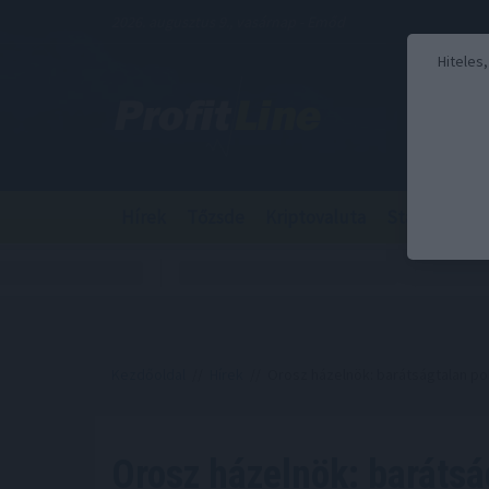
2026. augusztus 9., vasárnap - Emőd
Hiteles
Hírek
Tőzsde
Kriptovaluta
Stabilcoin
Kezdőoldal
//
Hírek
// Orosz házelnök: barátságtalan po
Orosz házelnök: barátság