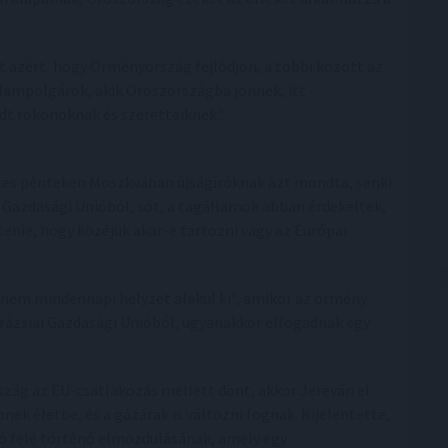
t azért, hogy Örményország fejlődjön, a többi között az
llampolgárok, akik Oroszországba jönnek, itt
dt rokonoknak és szeretteiknek"
tes pénteken Moszkvában újságíróknak azt mondta, senki
 Gazdasági Unióból, sőt, a tagállamok abban érdekeltek,
enie, hogy közéjük akar-e tartozni vagy az Európai
nem mindennapi helyzet alakul ki", amikor az örmény
urázsiai Gazdasági Unióból, ugyanakkor elfogadnak egy
.
zág az EU-csatlakozás mellett dönt, akkor Jereván el
ek életbe, és a gázárak is változni fognak. Kijelentette,
ó felé történő elmozdulásának, amely egy