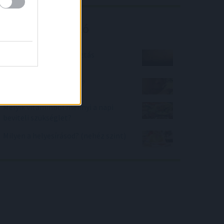
Kalkulátor ajánló
Lakossági áramfogyasztás
kalkulátor
Mennyire jó a szimatod?
Melyik vitaminból mennyi a napi
beviteli szükséglet?
Milyen a helyesírásod? (nehéz szint)