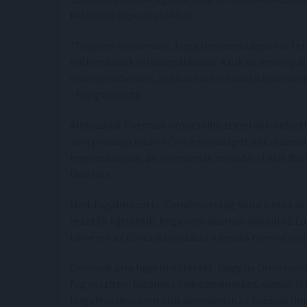
kétoldalú kapcsolatokban.
"Teljesen nyilvánvaló, hogy Oroszország sokat tet
erőforrásaink felhasználásával. Azok az örmény á
érvényesülhetnek, segíthetnek a hazájukban mara
- hangsúlyozta.
Alekszandr Overcsuk orosz miniszterelnök-helyet
sem próbálja kizárni Örményországot az Eurázsiai
hogy maradjon, de Jerevánnak mielőbb el kell dönt
Unióhoz.
Mint fogalmazott, "Örményország körül furcsa és 
vezetők kijelentik, hogy nem akarnak kilépni az E
törvényt az EU-csatlakozásra irányuló törekvésről
Overcsuk arra figyelmeztetett, hogy ha Örményors
fog veszíteni bizonyos kedvezményeket, vámok lépn
hogy Moszkva nem örül Jerevánnak az Európai Uni