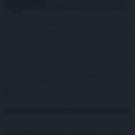
A Gazdasági Versenyhivatal (GVH) több mint 68 millió
forint versenyfelügyeleti bírságot szabott ki a Hair-Line
Kft.-re – az egyik ismert, évtizedek óta működő hazai
fodrászcikk forgalmazóra – mert a vállalkozás a
területi képviseleti rendszerében korlátozta
termékeinek viszonteladási árait, valamint területi
korlátozást is alkalmazott. A viszonteladási árak
rögzítése az egyik legsúlyosabb versenyjogi jogsértés, a
cég együttműködött a versenyhatósággal és
előremutató vállalásokat ajánlott fel.
2026. 08. 07. 18:00
Megosztás:
TOVÁBB
Nemzetközi konyhákat ellenőriz az
NKFH a