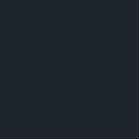
Az ellenőrzésekre szaküzletekben, barkácsáruházakban,
Tüzép-telepeken, egyéb kiskereskedelmi egységekben,
valamint a gyártóknál és az importőröknél egyaránt sor
kerül. A vizsgálatok a kereskedelmi forgalomban kapható
szendvicspanelekre, WPC teraszburkolatokra, redőnyökre és
külső reluxákra, valamint a szeglemezes tetőszerkezetekre
terjednek ki. A hatóság azt vizsgálja, hogy az árucikkek
megfelelnek-e az előírt forgalmazási feltételeknek, tehát
rendelkeznek-e azonosításra alkalmas jelöléssel, elérhető-e
a gyártó által kiállított, magyar nyelvű
teljesítménynyilatkozat, valamint hogy az abban szereplő
adatok és a kapcsolódó dokumentumok megalapozottak és
egymással összhangban vannak-e.
Az NKFH elkötelezett amellett, hogy következetes és
határozott fellépésével biztosítsa az építési termékek
piacának átlátható és jogszerű működését. Az ellenőrzések
nemcsak a szabálytalanságok feltárását szolgálják, hanem