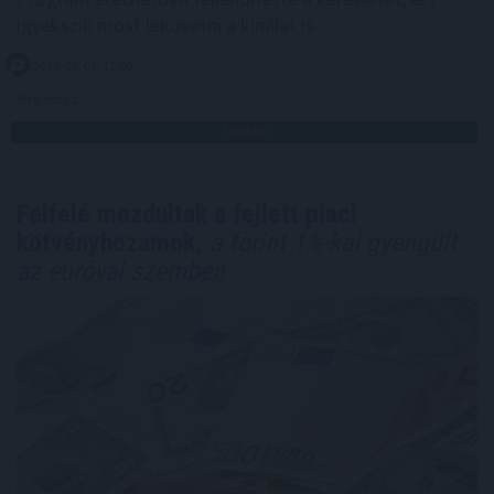
igyekszik most lekövetni a kínálat is.
2026. 08. 07. 12:00
Megosztás:
TOVÁBB
Felfelé mozdultak a fejlett piaci
kötvényhozamok,
a forint 1%-kal gyengült
az euróval szemben