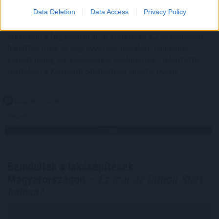
Data Deletion
Data Access
Privacy Policy
Júliusban a fogyasztói árak átlagosan 1,2 százalékkal
haladták meg az egy évvel korábbiakat, júniushoz
képest pedig 0,1 százalékkal csökkentek - jelentette
pénteken a Központi Statisztikai Hivatal (KSH).
2026. 08. 07. 13:00
Megosztás:
TOVÁBB
Beindultak a lakásépítések
Magyarországon
– Ez már az Otthon Start
hatása?