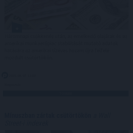
Háromnapi csökkenés után, az emelkedő olajárak és az
amerikai munkaerőpiac stabilitását mutató adatok
hatására az amerikai tízéves hozam újra felfelé
mozdult csütörtökön.
2026. 08. 07. 11:00
Megosztás:
TOVÁBB
Mínuszban zártak csütörtökön
a Wall
Street-i indexek