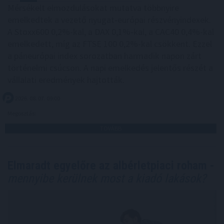
Mérsékelt elmozdulásokat mutatva többnyire
emelkedtek a vezető nyugat-európai részvényindexek.
A Stoxx600 0,2%-kal, a DAX 0,1%-kal, a CAC40 0,4%-kal
emelkedett, míg az FTSE 100 0,2%-kal csökkent. Ezzel
a páneurópai index sorozatban harmadik napon zárt
történelmi csúcson. A napi emelkedés jelentős részét a
vállalati eredmények hajtották.
2026. 08. 07. 09:00
Megosztás:
TOVÁBB
Elmaradt egyelőre az albérletpiaci roham -
mennyibe kerülnek most a kiadó lakások?