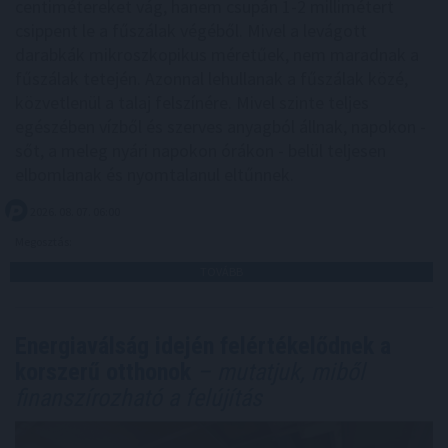
centimétereket vág, hanem csupán 1-2 millimétert
csippent le a fűszálak végéből. Mivel a levágott
darabkák mikroszkopikus méretűek, nem maradnak a
fűszálak tetején. Azonnal lehullanak a fűszálak közé,
közvetlenül a talaj felszínére. Mivel szinte teljes
egészében vízből és szerves anyagból állnak, napokon -
sőt, a meleg nyári napokon órákon - belül teljesen
elbomlanak és nyomtalanul eltűnnek.
2026. 08. 07. 06:00
Megosztás:
TOVÁBB
Energiaválság idején felértékelődnek a
korszerű otthonok
– mutatjuk, miből
finanszírozható a felújítás