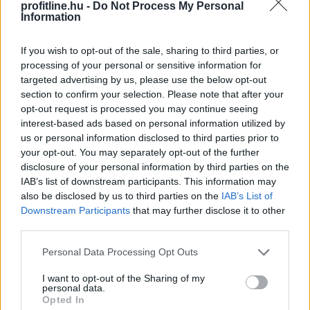
profitline.hu -
Do Not Process My Personal
Information
If you wish to opt-out of the sale, sharing to third parties, or
processing of your personal or sensitive information for
targeted advertising by us, please use the below opt-out
Komoly alkalmazkodást kívánt az első félév az
section to confirm your selection. Please note that after your
opt-out request is processed you may continue seeing
élelmiszer-kiskereskedelmi láncoktól és ez a második
interest-based ads based on personal information utilized by
félévben is így marad. A deflációs környezet ugyan
us or personal information disclosed to third parties prior to
mérsékelte az árakat, ez azonban nem járt együtt az
your opt-out. You may separately opt-out of the further
értékesítési volumenek hasonló mértékű
disclosure of your personal information by third parties on the
növekedésével - derült ki a CBA és a Penny
IAB’s list of downstream participants. This information may
értékeléséből.
also be disclosed by us to third parties on the
IAB’s List of
Downstream Participants
that may further disclose it to other
2026. 08. 07. 16:00
third parties.
Megosztás:
Please note that this website/app uses one or more Google
Personal Data Processing Opt Outs
TOVÁBB
services and may gather and store information including but
not limited to your visit or usage behaviour. You may click to
I want to opt-out of the Sharing of my
personal data.
grant or deny consent to Google and its third-party tags to
Opted In
use your data for below specified purposes in below Google