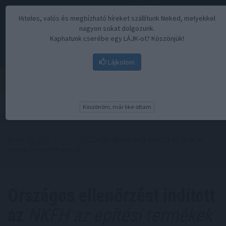
Hiteles, valós és megbízható híreket szállítunk Neked, melyekkel
nagyon sokat dolgozunk.
Kaphatunk cserébe egy LÁJK-ot? Köszönjük!
Lájkolom
Menü
Köszönöm, már like-oltam
Kezdőoldal
//
Hírek
// Országos ellenőrzést indított az NKFH az
építési termékek piacán
Országos ellenőrzést indított
az
NKFH az építési termékek