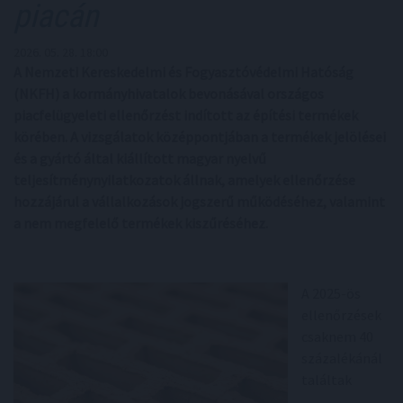
piacán
2026. 05. 28. 18:00
A Nemzeti Kereskedelmi és Fogyasztóvédelmi Hatóság
(NKFH) a kormányhivatalok bevonásával országos
piacfelügyeleti ellenőrzést indított az építési termékek
körében. A vizsgálatok középpontjában a termékek jelölései
és a gyártó által kiállított magyar nyelvű
teljesítménynyilatkozatok állnak, amelyek ellenőrzése
hozzájárul a vállalkozások jogszerű működéséhez, valamint
a nem megfelelő termékek kiszűréséhez.
A 2025-ös
ellenőrzések
csaknem 40
százalékánál
találtak