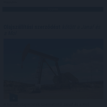
Megosztás:
TOVÁBB
Olajszállítási szerződést
kötött a Janaf és
a Mol
A horvát olajvezeték-üzemeltető Janaf és a Mol-