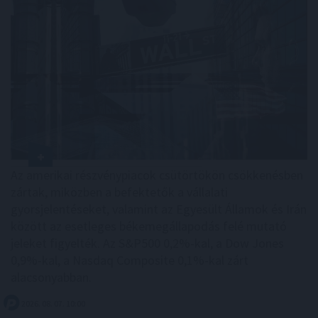
Az amerikai részvénypiacok csütörtökön csökkenésben
zártak, miközben a befektetők a vállalati
gyorsjelentéseket, valamint az Egyesült Államok és Irán
között az esetleges békemegállapodás felé mutató
jeleket figyelték. Az S&P500 0,2%-kal, a Dow Jones
0,9%-kal, a Nasdaq Composite 0,1%-kal zárt
alacsonyabban.
2026. 08. 07. 10:00