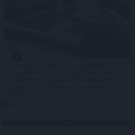
Az online szerencsejáték mára mindennapos
szórakozássá vált sokak számára. Nem kell többé
fizikailag elmenni egy kaszinóba, ha valaki szeretne
pörgetni egy-két nyerőgépet vagy leülni egy élő osztós
asztalhoz.
2026. 08. 07. 06:59
Megosztás:
TOVÁBB