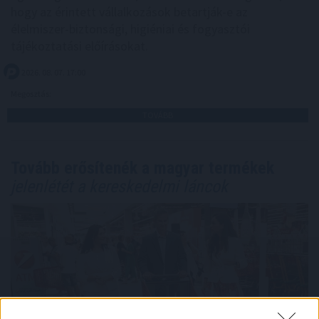
hogy az érintett vállalkozások betartják-e az
élelmiszer-biztonsági, higiéniai és fogyasztói
tájékoztatási előírásokat.
2026. 08. 07. 17:00
Megosztás:
TOVÁBB
Tovább erősítenék a magyar termékek
jelenlétét a kereskedelmi láncok