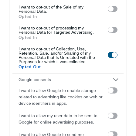
A várakozásoknak megfelelő
consent section.
I want to opt-out of the Sale of my
bevételnövekedést
ért el a Richter
Personal Data.
Opted In
I want to opt-out of processing my
Personal Data for Targeted Advertising.
Opted In
I want to opt-out of Collection, Use,
Retention, Sale, and/or Sharing of my
Personal Data that Is Unrelated with the
Purposes for which it was collected.
Opted Out
Google consents
I want to allow Google to enable storage
related to advertising like cookies on web or
device identifiers in apps.
A Richter Gedeon Nyrt. konszolidált árbevétele az első
fél évben 461,6 milliárd forint lett, 0,8 százalékkal
I want to allow my user data to be sent to
elmaradt az előző év azonos időszakitól - közölte a
Google for online advertising purposes.
gyógyszeripari vállalat a Budapesti Értéktőzsde (BÉT)
I want to allow Google to send me