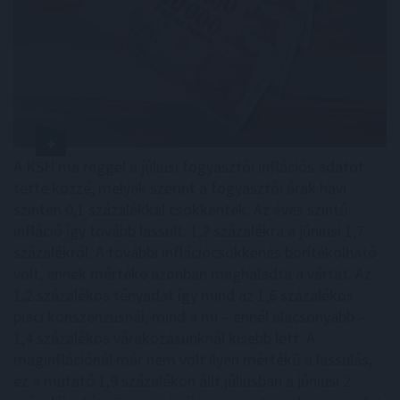
A KSH ma reggel a júliusi fogyasztói inflációs adatot
tette közzé, melyek szerint a fogyasztói árak havi
szinten 0,1 százalékkal csökkentek. Az éves szintű
infláció így tovább lassult: 1,2 százalékra a júniusi 1,7
százalékról. A további inflációcsökkenés borítékolható
volt, ennek mértéke azonban meghaladta a vártat. Az
1,2 százalékos tényadat így mind az 1,6 százalékos
piaci konszenzusnál, mind a mi – ennél alacsonyabb –
1,4 százalékos várakozásunknál kisebb lett. A
maginflációnál már nem volt ilyen mértékű a lassulás,
ez a mutató 1,9 százalékon állt júliusban a júniusi 2