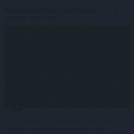
A mulcsozás titka, amitől szebb
lesz a
gyeped, mint valaha
A robotfűnyíró mikro-nyírása: A robot nem hetente
egyszer nyírja le a pázsitot, hanem naponta vagy
kétnaponta végighalad a gyep egészén. Nem