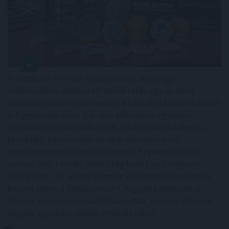
A stabilcoin APY azt mutatja meg, hogy egy
stabilcoinban elhelyezett befektetés egy év alatt
mekkora hozamot termelhet a kamatos kamat hatását
is figyelembe véve. Bár első pillantásra egyszerű
százalékos mutatónak tűnik, a háttérben hitelezési,
likviditási, kereskedési és akár derivatív piaci
mechanizmusok is működhetnek. Éppen ezért két
azonos APY-t kínáló lehetőség kockázata teljesen
eltérő lehet. Az alábbi elemzés közérthetően mutatja
be, mit jelent a stabilcoin APY, hogyan keletkezik a
hozam, milyen kockázatokkal járhat, és mire érdemes
figyelni egy ilyen ajánlat értékelésekor.