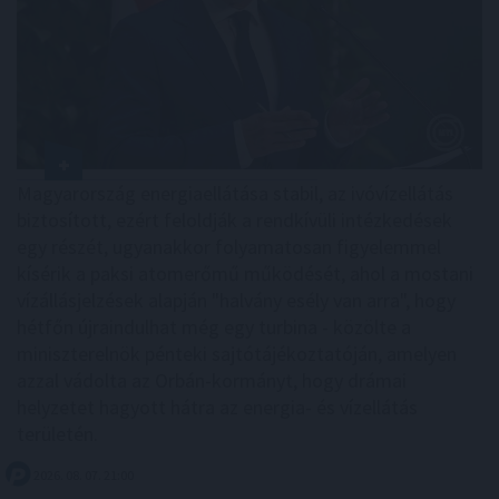
Magyarország energiaellátása stabil, az ivóvízellátás
biztosított, ezért feloldják a rendkívüli intézkedések
egy részét, ugyanakkor folyamatosan figyelemmel
kísérik a paksi atomerőmű működését, ahol a mostani
vízállásjelzések alapján "halvány esély van arra", hogy
hétfőn újraindulhat még egy turbina - közölte a
miniszterelnök pénteki sajtótájékoztatóján, amelyen
azzal vádolta az Orbán-kormányt, hogy drámai
helyzetet hagyott hátra az energia- és vízellátás
területén.
2026. 08. 07. 21:00