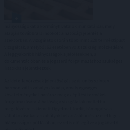
hiányosságokat a kormányhivatalok munkatársai, mely
alapján továbbra is indokolt a hatósági jelenlét a
szektorban. A vizsgálatok során több mint 220 terméktípust
vizsgáltak, amelyből 62 esetében volt szükség intézkedésre.
A leggyakoribb hiányosságok a jelölésekben, a
dokumentációban és a jogszerű forgalmazáshoz szükséges
iratokban jelentkeztek.
Az idei ellenőrzések jelentőségét az új, uniós szinten
harmonizált szabályozás adja, amely egységes
követelményeket határoz meg az építési termékek
forgalmazására. A hatóság a vizsgálatok mellett a
megelőzésre is kiemelt figyelmet fordít, támogatva a
vállalkozásokat a szabályok betartásában és az esetleges
hiányosságok pótlásában, ezzel is elősegítve a jogkövető
piaci működést.