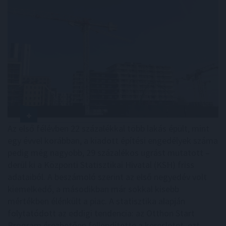
Az első félévben 22 százalékkal több lakás épült, mint
egy évvel korábban, a kiadott építési engedélyek száma
pedig még nagyobb, 29 százalékos ugrást mutatott –
derül ki a Központi Statisztikai Hivatal (KSH) friss
adataiból. A beszámoló szerint az első negyedév volt
kiemelkedő, a másodikban már sokkal kisebb
mértékben élénkült a piac. A statisztika alapján
folytatódott az eddigi tendencia: az Otthon Start
Program érezhetően fellendítette a keresletet, ezt