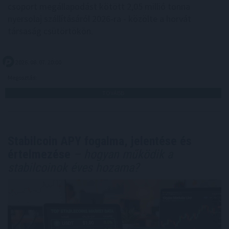
csoport megállapodást kötött 2,05 millió tonna
nyersolaj szállításáról 2026-ra - közölte a horvát
társaság csütörtökön.
2026. 08. 07. 20:00
Megosztás:
TOVÁBB
Stabilcoin APY fogalma, jelentése és
értelmezése
– hogyan működik a
stabilcoinok éves hozama?