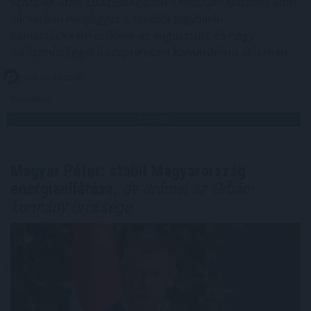
százalék után. Összességében a mostani alacsony adat
várhatóan megágyaz a további jegybanki
kamatcsökkentéseknek az augusztusi, és nagy
valószínűséggel a szeptemberi kamatdöntő üléseken.
2026. 08. 07. 22:00
Megosztás:
TOVÁBB
Magyar Péter: stabil Magyarország
energiaellátása,
de drámai az Orbán-
kormány öröksége