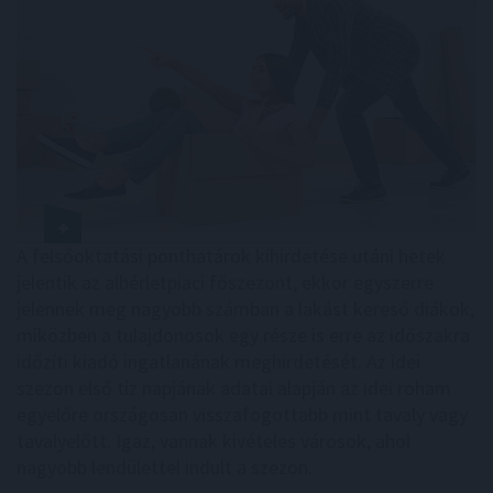
A felsőoktatási ponthatárok kihirdetése utáni hetek
jelentik az albérletpiaci főszezont, ekkor egyszerre
jelennek meg nagyobb számban a lakást kereső diákok,
miközben a tulajdonosok egy része is erre az időszakra
időzíti kiadó ingatlanának meghirdetését. Az idei
szezon első tíz napjának adatai alapján az idei roham
egyelőre országosan visszafogottabb mint tavaly vagy
tavalyelőtt. Igaz, vannak kivételes városok, ahol
nagyobb lendülettel indult a szezon.