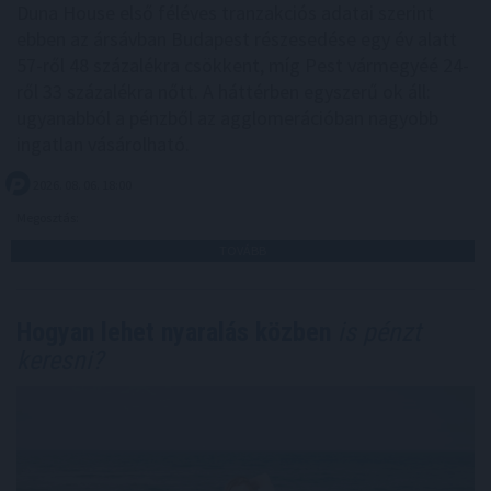
Duna House első féléves tranzakciós adatai szerint
ebben az ársávban Budapest részesedése egy év alatt
57-ről 48 százalékra csökkent, míg Pest vármegyéé 24-
ről 33 százalékra nőtt. A háttérben egyszerű ok áll:
ugyanabból a pénzből az agglomerációban nagyobb
ingatlan vásárolható.
2026. 08. 06. 18:00
Megosztás:
TOVÁBB
Hogyan lehet nyaralás közben
is pénzt
keresni?