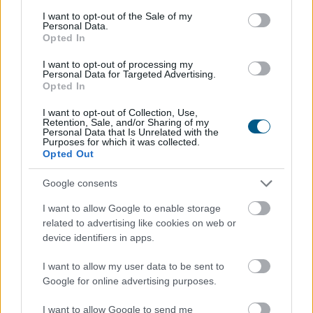
Megosztás:
consent section.
I want to opt-out of the Sale of my
Personal Data.
TOVÁBB
Opted In
I want to opt-out of processing my
Personal Data for Targeted Advertising.
Elmaradt a várakozásoktól az
ipar júniusi
Opted In
teljesítménye
I want to opt-out of Collection, Use,
Az ipari termelés júniusi mutatói elmaradtak a
Retention, Sale, and/or Sharing of my
Personal Data that Is Unrelated with the
várakozásoktót, már az előzetes GDP-adatok is sejteni
Purposes for which it was collected.
Opted Out
engedték, hogy a fél év utolsó hónapja nem volt erős -
állapították meg az MTI-nek nyilatkozó elemzők. A
Google consents
kilátások továbbra is bizonytalanok alapvetően a
külpiaci feltételek miatt, de majdnem biztos, hogy a
I want to allow Google to enable storage
magyar ipar túllépett az évekig húzódó recesszión.
related to advertising like cookies on web or
device identifiers in apps.
2026. 08. 07. 00:05
I want to allow my user data to be sent to
Megosztás:
Google for online advertising purposes.
TOVÁBB
I want to allow Google to send me