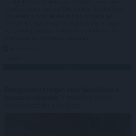
darabkák mikroszkopikus méretűek, nem maradnak a
fűszálak tetején. Azonnal lehullanak a fűszálak közé,
közvetlenül a talaj felszínére. Mivel szinte teljes
egészében vízből és szerves anyagból állnak, napokon -
sőt, a meleg nyári napokon órákon - belül teljesen
elbomlanak és nyomtalanul eltűnnek.
2026. 08. 07. 06:00
Megosztás:
TOVÁBB
Energiaválság idején felértékelődnek a
korszerű otthonok
– mutatjuk, miből
finanszírozható a felújítás