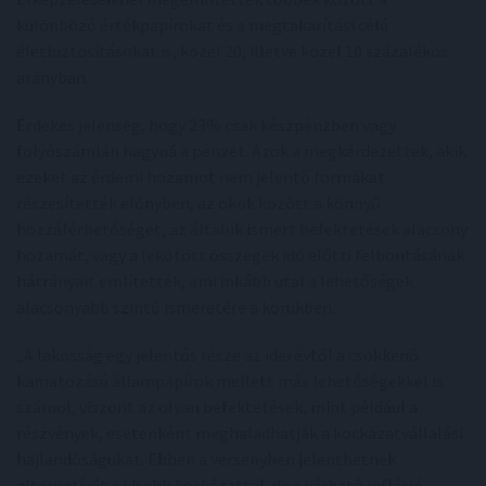
különböző értékpapírokat és a megtakarítási célú
életbiztosításokat is, közel 20, illetve közel 10 százalékos
arányban.
Érdekes jelenség, hogy 23% csak készpénzben vagy
folyószámlán hagyná a pénzét. Azok a megkérdezettek, akik
ezeket az érdemi hozamot nem jelentő formákat
részesítették előnyben, az okok között a könnyű
hozzáférhetőséget, az általuk ismert befektetések alacsony
hozamát, vagy a lekötött összegek idő előtti felbontásának
hátrányait említették, ami inkább utal a lehetőségek
alacsonyabb szintű ismeretére a körükben.
„A lakosság egy jelentős része az idei évtől a csökkenő
kamatozású állampapírok mellett más lehetőségekkel is
számol, viszont az olyan befektetések, mint például a
részvények, esetenként meghaladhatják a kockázatvállalási
hajlandóságukat. Ebben a versenyben jelenthetnek
alternatívát a kisebb kockázattal, de a várható infláció