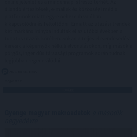
online jelenlét és a mindennapi stressz terhét. Az
állandó értesítések, e-mailek és közösségi média
platformok miatt egyre nehezebb valóban
kikapcsolódni és feltöltődni. Emiatt az utazási trendek
két markáns irányba indultak el az utóbbi években a
tudatos utazók körében. Sokan a teljes elcsendesedést
keresik a képernyők nélküli elvonulásokon, míg mások a
pörgős, inger dús társasági programok során tudnak
legjobban regenerálódni.
2026. 08. 06. 16:45
Megosztás:
TOVÁBB
Gyenge magyar makroadatok
a második
negyedévre