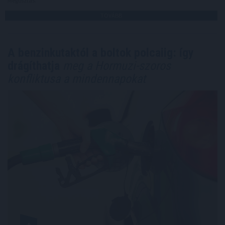
Megosztás:
TOVÁBB
A benzinkutaktól a boltok polcaiig: így
drágíthatja
meg a Hormuzi-szoros
konfliktusa a mindennapokat