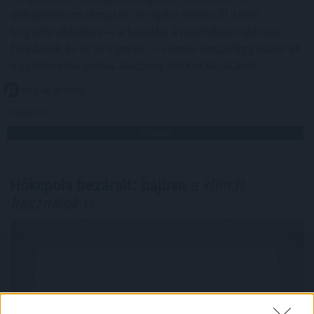
dokumentum rámutat: az egész életen át tartó
kognitív aktivitás — a tanulás, a mentálisan igényes
feladatok és az új ingerek — szoros összefüggésben áll
a szellemi hanyatlás alacsonyabb kockázatával .
2026. 08. 07. 02:00
Megosztás:
TOVÁBB
Hőkupola bezárult: bajban
a klímát
használók is