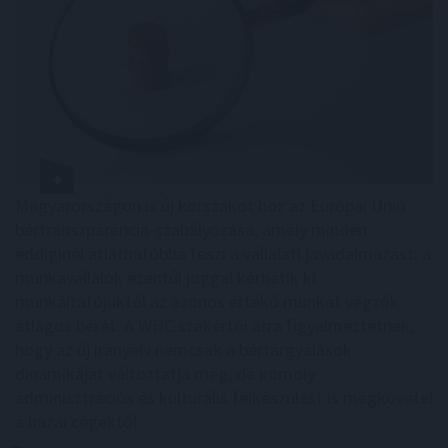
Magyarországon is új korszakot hoz az Európai Unió
bértranszparencia-szabályozása, amely minden
eddiginél átláthatóbbá teszi a vállalati javadalmazást: a
munkavállalók ezentúl joggal kérhetik ki
munkáltatójuktól az azonos értékű munkát végzők
átlagos bérét. A WHC szakértői arra figyelmeztetnek,
hogy az új irányelv nemcsak a bértárgyalások
dinamikáját változtatja meg, de komoly
adminisztrációs és kulturális felkészülést is megkövetel
a hazai cégektől.