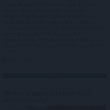
hogy a klímaváltozás már nem jövőbeli forgatókönyv:
kézzelfogható üzleti kockázat, amely a hazai
energiaellátástól a szabályozási környezeten át a napi
működésig egyre több területet érint. A vállalatok
számára ezért a fizikai klímakockázatok kezelése már
nem csak a szabályozói elvárásokat érintő
fenntarthatósági kérdés, hanem a működésbiztonság
és a versenyképesség alapvető feltétele – figyelmeztet
a KPMG.
2026. 08. 07. 03:00
Megosztás:
TOVÁBB
Mit tesz az agyaddal, ha minden
nap
ugyanazt csinálod?