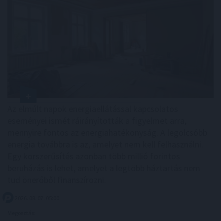
Az elmúlt napok energiaellátással kapcsolatos
eseményei ismét ráirányították a figyelmet arra,
mennyire fontos az energiahatékonyság. A legolcsóbb
energia továbbra is az, amelyet nem kell felhasználni.
Egy korszerűsítés azonban több millió forintos
beruházás is lehet, amelyet a legtöbb háztartás nem
tud önerőből finanszírozni.
2026. 08. 07. 05:00
Megosztás: