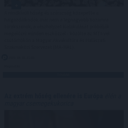
A rendkívüli hőség és szárazság közepette a
halgazdálkodók már nem a legnagyobb hozamra
törekszenek, a vészhelyzet kialakulását próbálják
megelőzni minden eszközzel - közölte az MTI-vel
csütörtökön a Magyar Akvakultúra és Halászati
Szakmaközi Szervezet (MA-HAL).
2026. 08. 06. 21:00
Megosztás:
TOVÁBB
Az extrém hőség ellenére is Európa
élén a
magyar csemegekukorica