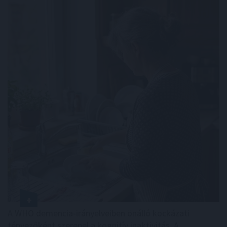
A WHO demencia-irányelveiben önálló kockázati
tényezőként szerepel a kognitív inaktivitás. A