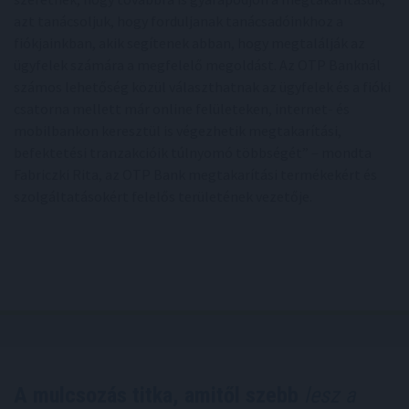
azt tanácsoljuk, hogy forduljanak tanácsadóinkhoz a
fiókjainkban, akik segítenek abban, hogy megtalálják az
ügyfelek számára a megfelelő megoldást. Az OTP Banknál
számos lehetőség közül választhatnak az ügyfelek és a fióki
csatorna mellett már online felületeken, internet- és
mobilbankon keresztül is végezhetik megtakarítási,
befektetési tranzakcióik túlnyomó többségét” – mondta
Fabriczki Rita, az OTP Bank megtakarítási termékekért és
szolgáltatásokért felelős területének vezetője.
A mulcsozás titka, amitől szebb
lesz a