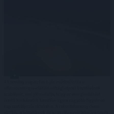
A kormány augusztus 1-jén módosította a
villamosenergia-ellátási válsághelyzet kezelésének
szabályait, ami jól mutatja, hogy az energiaellátást
érintő kockázatok kezelése egyre nagyobb figyelmet
kap szabályozói oldalról is. A rekordalacsony dunai
vízállás, a hőhullámok és az aszály egyértelművé teszik,