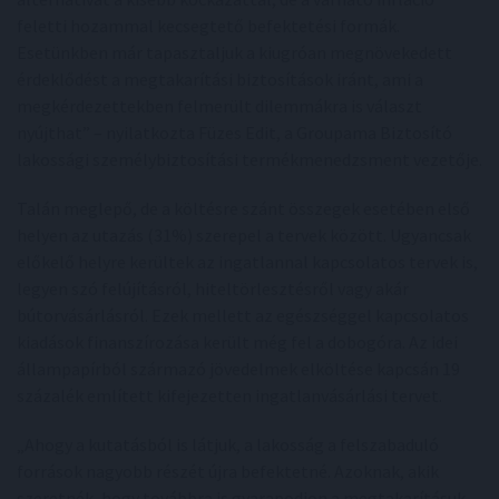
feletti hozammal kecsegtető befektetési formák.
Esetünkben már tapasztaljuk a kiugróan megnövekedett
érdeklődést a megtakarítási biztosítások iránt, ami a
megkérdezettekben felmerült dilemmákra is választ
nyújthat” – nyilatkozta Füzes Edit, a Groupama Biztosító
lakossági személybiztosítási termékmenedzsment vezetője.
Talán meglepő, de a költésre szánt összegek esetében első
helyen az utazás (31%) szerepel a tervek között. Ugyancsak
előkelő helyre kerültek az ingatlannal kapcsolatos tervek is,
legyen szó felújításról, hiteltörlesztésről vagy akár
bútorvásárlásról. Ezek mellett az egészséggel kapcsolatos
kiadások finanszírozása került még fel a dobogóra. Az idei
állampapírból származó jövedelmek elköltése kapcsán 19
százalék említett kifejezetten ingatlanvásárlási tervet.
„Ahogy a kutatásból is látjuk, a lakosság a felszabaduló
források nagyobb részét újra befektetné. Azoknak, akik
szeretnék, hogy továbbra is gyarapodjon a megtakarításuk,