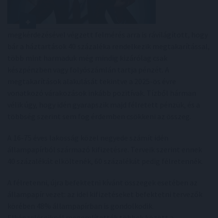
megkérdezésével végzett felmérés arra is rávilágított, hogy
bár a háztartások 40 százaléka rendelkezik megtakarítással,
több mint harmaduk még mindig kizárólag csak
készpénzben vagy folyószámlán tartja pénzét. A
megtakarítások alakulását tekintve a 2025-ös évre
vonatkozó várakozások inkább pozitívak. Tízből hárman
vélik úgy, hogy idén gyarapszik majd félretett pénzük, és a
többség szerint sem fog érdemben csökkeni az összeg.
A 16-75 éves lakosság közel negyede számít idén
állampapírból származó kifizetésre. Terveik szerint ennek
40 százalékát elköltenék, 60 százalékát pedig félretennék.
A félretenni, újra befektetni kívánt összegek esetében az
állampapír vezet: az idei kifizetéseket befektetni tervezők
körében 48% állampapírban is gondolkodik.
Elképzeléseiknél megemlítették többek között a