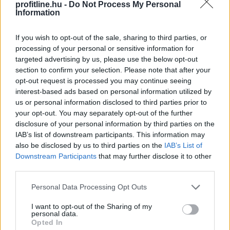
profitline.hu -
Do Not Process My Personal
Information
If you wish to opt-out of the sale, sharing to third parties, or
processing of your personal or sensitive information for
targeted advertising by us, please use the below opt-out
section to confirm your selection. Please note that after your
opt-out request is processed you may continue seeing
interest-based ads based on personal information utilized by
us or personal information disclosed to third parties prior to
your opt-out. You may separately opt-out of the further
disclosure of your personal information by third parties on the
IAB’s list of downstream participants. This information may
also be disclosed by us to third parties on the
IAB’s List of
A 2026-os nyár második hőkupolája ismét jelentősen
Downstream Participants
that may further disclose it to other
növelte a klímák használatát. A hűtés helyszínenként
third parties.
átlagosan napi 4,29 kWh energiát igényelt a Daikin
Please note that this website/app uses one or more Google
Personal Data Processing Opt Outs
klímákat és hőszivattyúkat vezérlő Onecta alkalmazás
services and may gather and store information including but
anonim, országos használati adatai szerint.
not limited to your visit or usage behaviour. You may click to
I want to opt-out of the Sharing of my
personal data.
grant or deny consent to Google and its third-party tags to
2026. 08. 07. 01:00
Opted In
use your data for below specified purposes in below Google