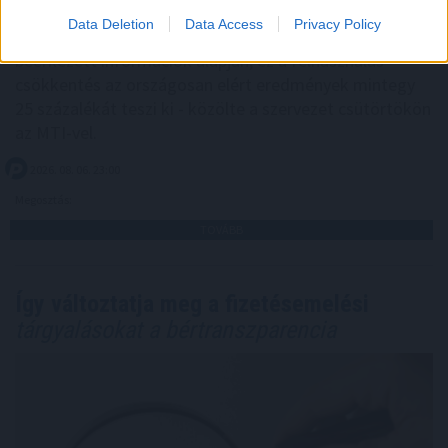
villamosenergia-felhasználásukat és jelentősen
Data Deletion
Data Access
Privacy Policy
visszafogták vízfelhasználásukat is a tagoktól
beérkezett információk alapján, ez a felhasználás-
csökkentés az országosan elért eredmények mintegy
25 százalékát teszi ki - közölte a szervezet csütörtökön
az MTI-vel.
2026. 08. 06. 23:00
Megosztás:
TOVÁBB
Így változtatja meg a fizetésemelési
tárgyalásokat a bértranszparencia