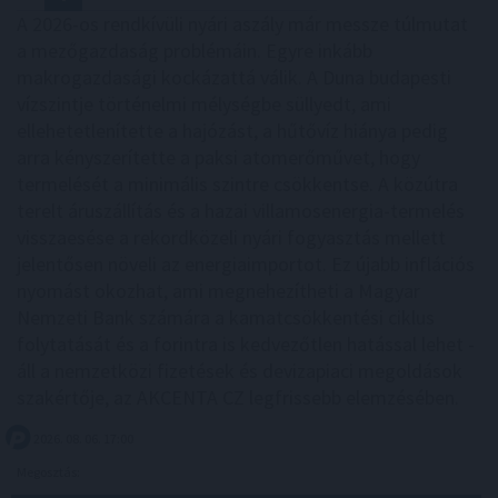
A 2026-os rendkívüli nyári aszály már messze túlmutat
a mezőgazdaság problémáin. Egyre inkább
makrogazdasági kockázattá válik. A Duna budapesti
vízszintje történelmi mélységbe süllyedt, ami
ellehetetlenítette a hajózást, a hűtővíz hiánya pedig
arra kényszerítette a paksi atomerőművet, hogy
termelését a minimális szintre csökkentse. A közútra
terelt áruszállítás és a hazai villamosenergia-termelés
visszaesése a rekordközeli nyári fogyasztás mellett
jelentősen növeli az energiaimportot. Ez újabb inflációs
nyomást okozhat, ami megnehezítheti a Magyar
Nemzeti Bank számára a kamatcsökkentési ciklus
folytatását és a forintra is kedvezőtlen hatással lehet -
áll a nemzetközi fizetések és devizapiaci megoldások
szakértője, az AKCENTA CZ legfrissebb elemzésében.
2026. 08. 06. 17:00
Megosztás: