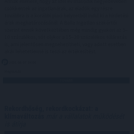
Annak ellenére, hogy az idei év második negyedévében
csökkentek az ingatlanárak, az eladók egy része
továbbra is a korábbi piaci helyzetből indul ki a hirdetési
árak meghatározásánál. A Balla Ingatlan szakértői
szerint ennek következtében még mindig gyakori az 5–
10 százalékos, sőt olykor a 15–20 százalékos túlárazás
is, ami jelentősen megnehezítheti, vagy adott esetben
akár lehetetlenné is teszi az értékesítést.
2026. 08. 07. 04:00
Megosztás:
TOVÁBB
Rekordhőség, rekordkockázat: a
klímaváltozás
már a vállalatok működését
is átírja