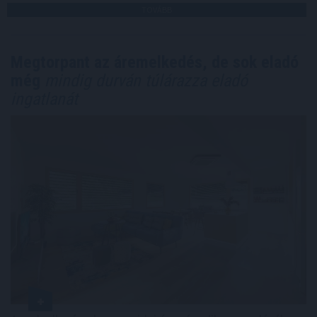
TOVÁBB
Megtorpant az áremelkedés, de sok eladó
még
mindig durván túlárazza eladó
ingatlanát