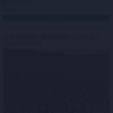
2026. 08. 06. 22:00
Megosztás:
TOVÁBB
A vészhelyzet elkerülésén
dolgoznak a
halgazdálkodók