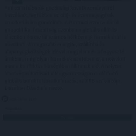
Amikor a háborúk gazdasági következményeiről
beszélünk, legtöbben az olaj- és üzemanyagárak
emelkedésére gondolnak. A Hormuzi-szoros körüli
geopolitikai feszültség azonban a globális ellátási
láncokon keresztül számos hétköznapi termék árát is
növelheti. A magasabb energia-, szállítási és
alapanyagköltségek idővel megjelennek a fogyasztói
árakban, még olyan termékek esetében is, amelyeket
nem a konfliktus térségében állítanak elő. A helyzet
lehetséges hatásait a Magyarországon is elérhető
globális befektetési alkalmazás, az XTB szakértője,
Leisztner Dávid elemezte.
2026. 08. 06. 19:00
Megosztás:
TOVÁBB