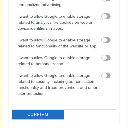
personalized advertising.
A magyar vegyipar csaknem 200
I want to allow Google to enable storage
megawattal
csökkentette
related to analytics like cookies on web or
energiafelhasználását
device identifiers in apps.
I want to allow Google to enable storage
related to functionality of the website or app.
I want to allow Google to enable storage
related to personalization.
I want to allow Google to enable storage
related to security, including authentication
functionality and fraud prevention, and other
user protection.
CONFIRM
A Magyar Vegyipari Szövetség (MAVESZ) tagvállalatai
csaknem 200 megawattal (MW) csökkentették