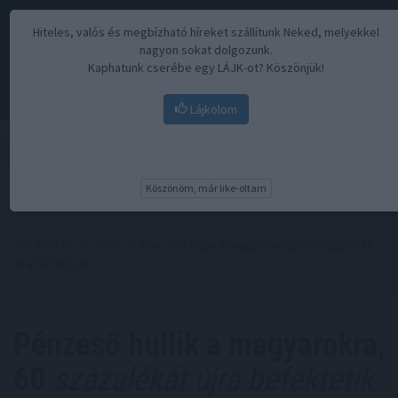
Hiteles, valós és megbízható híreket szállítunk Neked, melyekkel
nagyon sokat dolgozunk.
Kaphatunk cserébe egy LÁJK-ot? Köszönjük!
Lájkolom
Menü
Köszönöm, már like-oltam
Kezdőoldal
//
Hírek
// Pénzeső hullik a magyarokra, 60 százalékát
újra befektetik
Pénzeső hullik a magyarokra,
60
százalékát újra befektetik